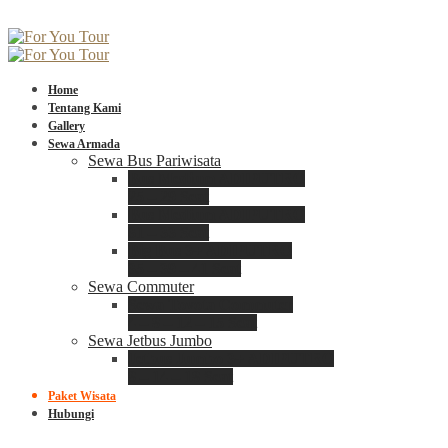
Home
Tentang Kami
Gallery
Sewa Armada
Sewa Bus Pariwisata
Bus Medium ADIPUTRO
25 – 29 Seat
Bus Medium ADIPUTRO
31 – 33 Seat
Big Bus 3+ ADIPUTRO
35 – 39 – 41 Seat
Sewa Commuter
Sewa Toyota Commuter
4 – 8 – 12 – 15 Seat
Sewa Jetbus Jumbo
Jetbus Jumbo 3+ ADIPUTRO
8 – 14 – 18 Seat
Paket Wisata
Hubungi