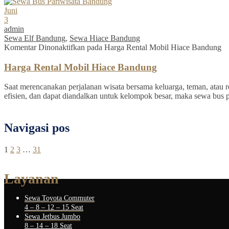
Juni
3
admin
Sewa Elf Bandung
,
Sewa Hiace Bandung
Komentar Dinonaktifkan
pada Harga Rental Mobil Hiace Bandung
Harga Rental Mobil Hiace Bandung
Saat merencanakan perjalanan wisata bersama keluarga, teman, atau re
efisien, dan dapat diandalkan untuk kelompok besar, maka sewa bus 
Navigasi pos
1
2
3
…
31
Layanan
Sewa Toyota Commuter
4 – 8 – 12 – 15 Seat
Sewa Jetbus Jumbo
8 – 14 – 18 Seat