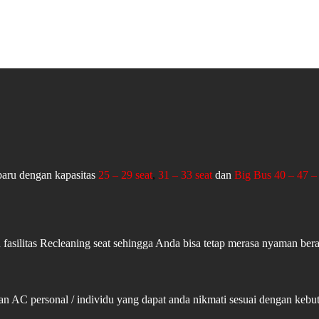
aru dengan kapasitas
25 – 29 seat
,
31 – 33 seat
dan
Big Bus 40 – 47 – 
fasilitas Recleaning seat sehingga Anda bisa tetap merasa nyaman ber
an AC personal / individu yang dapat anda nikmati sesuai dengan ke