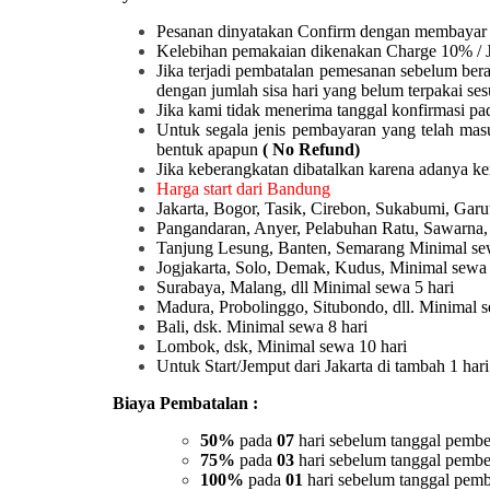
Pesanan dinyatakan Confirm dengan membayar 
Kelebihan pemakaian dikenakan Charge 10% / 
Jika terjadi pembatalan pemesanan sebelum ber
dengan jumlah sisa hari yang belum terpakai ses
Jika kami tidak menerima tanggal konfirmasi pad
Untuk segala jenis pembayaran yang telah mas
bentuk apapun
( No Refund)
Jika keberangkatan dibatalkan karena adanya k
Harga start dari Bandung
Jakarta, Bogor, Tasik, Cirebon, Sukabumi, Ga
Pangandaran, Anyer, Pelabuhan Ratu, Sawarna,
Tanjung Lesung, Banten, Semarang Minimal sew
Jogjakarta, Solo, Demak, Kudus, Minimal sewa 
Surabaya, Malang, dll Minimal sewa 5 hari
Madura, Probolinggo, Situbondo, dll. Minimal s
Bali, dsk. Minimal sewa 8 hari
Lombok, dsk, Minimal sewa 10 hari
Untuk Start/Jemput dari Jakarta di tambah 1 ha
Biaya Pembatalan :
50%
pada
07
hari sebelum tanggal pembe
75%
pada
03
hari sebelum tanggal pembe
100%
pada
01
hari sebelum tanggal pemb