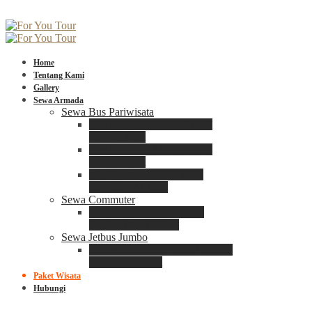
Home
Tentang Kami
Gallery
Sewa Armada
Sewa Bus Pariwisata
Bus Medium ADIPUTRO
25 – 29 Seat
Bus Medium ADIPUTRO
31 – 33 Seat
Big Bus 3+ ADIPUTRO
35 – 39 – 41 Seat
Sewa Commuter
Sewa Toyota Commuter
4 – 8 – 12 – 15 Seat
Sewa Jetbus Jumbo
Jetbus Jumbo 3+ ADIPUTRO
8 – 14 – 18 Seat
Paket Wisata
Hubungi