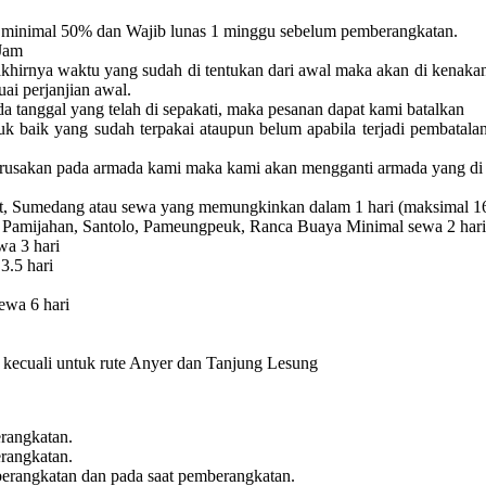
minimal 50% dan Wajib lunas 1 minggu sebelum pemberangkatan.
Jam
akhirnya waktu yang sudah di tentukan dari awal maka akan di kenaka
uai perjanjian awal.
a tanggal yang telah di sepakati, maka pesanan dapat kami batalkan
uk baik yang sudah terpakai ataupun belum apabila terjadi pembatala
erusakan pada armada kami maka kami akan mengganti armada yang di 
rut, Sumedang atau sewa yang memungkinkan dalam 1 hari (maksimal 1
 Pamijahan, Santolo, Pameungpeuk, Ranca Buaya Minimal sewa 2 hari
a 3 hari
3.5 hari
ewa 6 hari
ri kecuali untuk rute Anyer dan Tanjung Lesung
rangkatan.
rangkatan.
erangkatan dan pada saat pemberangkatan.