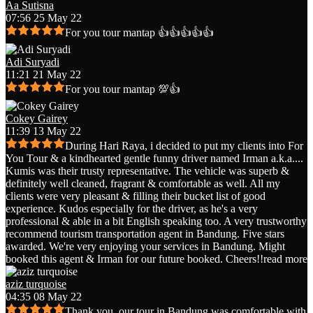
Aa Sutisna
07:56 25 May 22
For you tour mantap 👍👍👍👍👍
Adi Suryadi
11:21 21 May 22
For you tour mantap 💯👍
Cokey Gairey
11:39 13 May 22
During Hari Raya, i decided to put my clients into For
You Tour & a kindhearted gentle funny driver named Irman a.k.a.
...
Kumis was their trusty representative. The vehicle was superb &
definitely well cleaned, fragrant & comfortable as well. All my
clients were very pleasant & filling their bucket list of good
experience. Kudos especially for the driver, as he's a very
professional & able in a bit English speaking too. A very trustworthy
recommend tourism transportation agent in Bandung. Five stars
awarded. We're very enjoying your services in Bandung. Might
booked this agent & Irman for our future booked. Cheers!!
read more
aziz turquoise
04:35 08 May 22
Thank you, our tour in Bandung was comfortable with