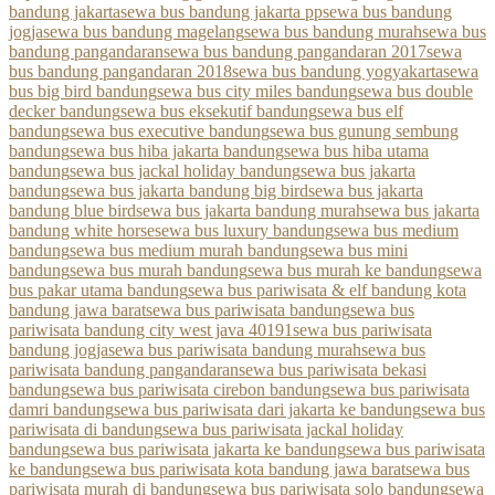
bandung jakarta
sewa bus bandung jakarta pp
sewa bus bandung
jogja
sewa bus bandung magelang
sewa bus bandung murah
sewa bus
bandung pangandaran
sewa bus bandung pangandaran 2017
sewa
bus bandung pangandaran 2018
sewa bus bandung yogyakarta
sewa
bus big bird bandung
sewa bus city miles bandung
sewa bus double
decker bandung
sewa bus eksekutif bandung
sewa bus elf
bandung
sewa bus executive bandung
sewa bus gunung sembung
bandung
sewa bus hiba jakarta bandung
sewa bus hiba utama
bandung
sewa bus jackal holiday bandung
sewa bus jakarta
bandung
sewa bus jakarta bandung big bird
sewa bus jakarta
bandung blue bird
sewa bus jakarta bandung murah
sewa bus jakarta
bandung white horse
sewa bus luxury bandung
sewa bus medium
bandung
sewa bus medium murah bandung
sewa bus mini
bandung
sewa bus murah bandung
sewa bus murah ke bandung
sewa
bus pakar utama bandung
sewa bus pariwisata & elf bandung kota
bandung jawa barat
sewa bus pariwisata bandung
sewa bus
pariwisata bandung city west java 40191
sewa bus pariwisata
bandung jogja
sewa bus pariwisata bandung murah
sewa bus
pariwisata bandung pangandaran
sewa bus pariwisata bekasi
bandung
sewa bus pariwisata cirebon bandung
sewa bus pariwisata
damri bandung
sewa bus pariwisata dari jakarta ke bandung
sewa bus
pariwisata di bandung
sewa bus pariwisata jackal holiday
bandung
sewa bus pariwisata jakarta ke bandung
sewa bus pariwisata
ke bandung
sewa bus pariwisata kota bandung jawa barat
sewa bus
pariwisata murah di bandung
sewa bus pariwisata solo bandung
sewa