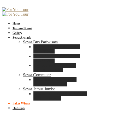
Home
Tentang Kami
Gallery
Sewa Armada
Sewa Bus Pariwisata
Bus Medium ADIPUTRO
25 – 29 Seat
Bus Medium ADIPUTRO
31 – 33 Seat
Big Bus 3+ ADIPUTRO
35 – 39 – 41 Seat
Sewa Commuter
Sewa Toyota Commuter
4 – 8 – 12 – 15 Seat
Sewa Jetbus Jumbo
Jetbus Jumbo 3+ ADIPUTRO
8 – 14 – 18 Seat
Paket Wisata
Hubungi