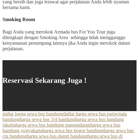
yang bersih dan juga terawat agar perjalanan Anda lebih nyaman
bersama kami.
Smoking Room
Bagi Anda yang merokok Armada bus For You Tour juga
dilengkapi dengan Smoking Area sehingga tidak mengganggu
kenyamanan penumpang lainnya jika Anda ingin merokok dalam
perjalanan.
Reservasi Sekarang Juga !
daftar harga sewa bus bandung
daftar harga sewa bus pariwisata
bandung
harga sewa bus 3/4 bandung
harga sewa bus bandung
jakarta
harga sewa bus bandung pangandaran
harga sewa bus
bandung yogyakarta
harga sewa bus bogor bandung
harga sewa bus
ctu bandung
harga sewa bus damri bandung
harga sewa bus di