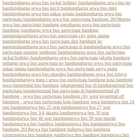
bandung
harga sewa bus jackal holiday bandung
harga sewa bus ke
bandung
harga sewa bus kecil bandung
harga sewa bus mini
bandung
harga sewa bus pakar wisata bandung
harga sewa bus
pariwisata bandung
harga sewa bus pariwisata bandung 2019
harga
sewa bus pariwisata bandung garut
harga sewa bus pariwisata
bandung jogja
harga sewa bus pariwisata bandung
pangandaran
harga sewa bus pariwisata city trans utama
bandung
harga sewa bus pariwisata dari bandung ke
pangandaran
harga sewa bus pariwisata di bandung
harga sewa bus
pariwisata gunung sembung bandung
harga sewa bus pariwisata
jackal holiday bandung
harga sewa bus pariwisata jakarta bandung
pp
harga sewa bus pariwisata ke bandung
harga sewa bus pariwisata
pakar utama bandung
harga sewa bus pariwisata surya putra
bandung
harga sewa bus qitarabu bandung
harga sewa bus trijaya
bandung
marjaya trans l sewa bus pariwisata bandung kota bandung
jawa barat
rental bus bandung jakarta
rental bus di bandung
rental bus
pariwisata bandung
rental bus pariwisata di bandung
rental elf
bandung - sewa bus pariwisata bandung city west java
rental elf
bandung - sewa bus pariwisata kota bandung jawa barat
sewa bus 24
jam bandung
sewa bus 25 seat bandung
sewa bus 27 seat
bandung
sewa bus 3/4 jakarta bandung
sewa bus 30 seat
bandung
sewa bus 40 seat bandung
sewa bus 59 seat murah
bandung
sewa bus bandros bandung
sewa bus bandung
sewa bus
bandung 2018
sewa bus bandung bali
sewa bus bandung
express
sewa bus bandung garut
sewa bus bandung harga
sewa bus