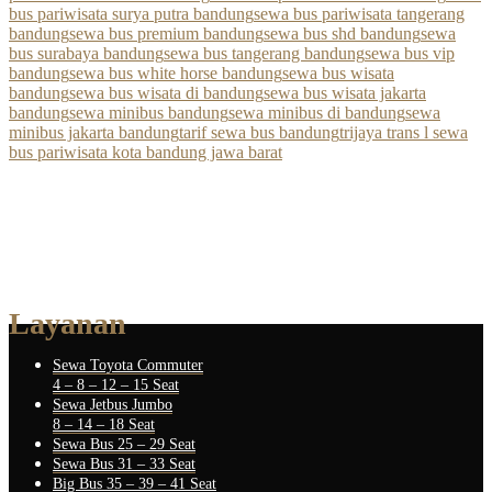
bus pariwisata surya putra bandung
sewa bus pariwisata tangerang
bandung
sewa bus premium bandung
sewa bus shd bandung
sewa
bus surabaya bandung
sewa bus tangerang bandung
sewa bus vip
bandung
sewa bus white horse bandung
sewa bus wisata
bandung
sewa bus wisata di bandung
sewa bus wisata jakarta
bandung
sewa minibus bandung
sewa minibus di bandung
sewa
minibus jakarta bandung
tarif sewa bus bandung
trijaya trans l sewa
bus pariwisata kota bandung jawa barat
Layanan
Sewa Toyota Commuter
4 – 8 – 12 – 15 Seat
Sewa Jetbus Jumbo
8 – 14 – 18 Seat
Sewa Bus 25 – 29 Seat
Sewa Bus 31 – 33 Seat
Big Bus 35 – 39 – 41 Seat