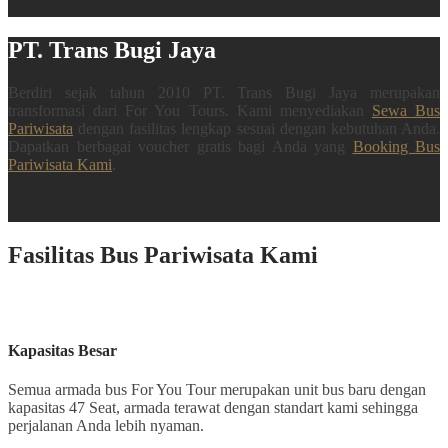
PT. Trans Bugi Jaya
Berdiri sejak tahun 2010 PT. Trans Bugi Jaya merupakan
transformasi dari For You Tours. Kami menyediakan
Sewa Bus
Pariwisata
dengan fasilitas lengkap sesuai dengan kebutuhan Anda.
Dapatkan berbagai voucher gratis bagi Anda yang
Booking Bus
Pariwisata Kami
.
Fasilitas Bus Pariwisata Kami
Kapasitas Besar
Semua armada bus For You Tour merupakan unit bus baru dengan
kapasitas 47 Seat, armada terawat dengan standart kami sehingga
perjalanan Anda lebih nyaman.