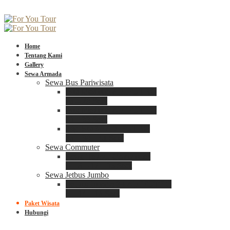
Home
Tentang Kami
Gallery
Sewa Armada
Sewa Bus Pariwisata
Bus Medium ADIPUTRO
25 – 29 Seat
Bus Medium ADIPUTRO
31 – 33 Seat
Big Bus 3+ ADIPUTRO
35 – 39 – 41 Seat
Sewa Commuter
Sewa Toyota Commuter
4 – 8 – 12 – 15 Seat
Sewa Jetbus Jumbo
Jetbus Jumbo 3+ ADIPUTRO
8 – 14 – 18 Seat
Paket Wisata
Hubungi