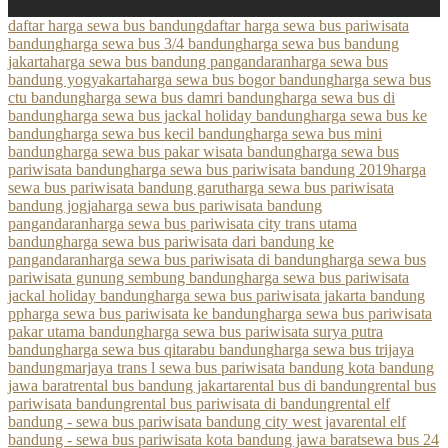
daftar harga sewa bus bandung
daftar harga sewa bus pariwisata
bandung
harga sewa bus 3/4 bandung
harga sewa bus bandung
jakarta
harga sewa bus bandung pangandaran
harga sewa bus
bandung yogyakarta
harga sewa bus bogor bandung
harga sewa bus
ctu bandung
harga sewa bus damri bandung
harga sewa bus di
bandung
harga sewa bus jackal holiday bandung
harga sewa bus ke
bandung
harga sewa bus kecil bandung
harga sewa bus mini
bandung
harga sewa bus pakar wisata bandung
harga sewa bus
pariwisata bandung
harga sewa bus pariwisata bandung 2019
harga
sewa bus pariwisata bandung garut
harga sewa bus pariwisata
bandung jogja
harga sewa bus pariwisata bandung
pangandaran
harga sewa bus pariwisata city trans utama
bandung
harga sewa bus pariwisata dari bandung ke
pangandaran
harga sewa bus pariwisata di bandung
harga sewa bus
pariwisata gunung sembung bandung
harga sewa bus pariwisata
jackal holiday bandung
harga sewa bus pariwisata jakarta bandung
pp
harga sewa bus pariwisata ke bandung
harga sewa bus pariwisata
pakar utama bandung
harga sewa bus pariwisata surya putra
bandung
harga sewa bus qitarabu bandung
harga sewa bus trijaya
bandung
marjaya trans l sewa bus pariwisata bandung kota bandung
jawa barat
rental bus bandung jakarta
rental bus di bandung
rental bus
pariwisata bandung
rental bus pariwisata di bandung
rental elf
bandung - sewa bus pariwisata bandung city west java
rental elf
bandung - sewa bus pariwisata kota bandung jawa barat
sewa bus 24