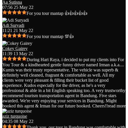
Aa Sutisna
07:56 25 May 22
For you tour mantap 👍👍👍👍👍
Adi Suryadi
11:21 21 May 22
For you tour mantap 💯👍
Cokey Gairey
11:39 13 May 22
During Hari Raya, i decided to put my clients into For
You Tour & a kindhearted gentle funny driver named Irman a.k.a.
...
Kumis was their trusty representative. The vehicle was superb &
definitely well cleaned, fragrant & comfortable as well. All my
clients were very pleasant & filling their bucket list of good
experience. Kudos especially for the driver, as he's a very
professional & able in a bit English speaking too. A very trustworthy
recommend tourism transportation agent in Bandung. Five stars
awarded. We're very enjoying your services in Bandung. Might
booked this agent & Irman for our future booked. Cheers!!
read more
aziz turquoise
04:35 08 May 22
Thank you, our tour in Bandung was comfortable with