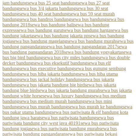
jam bandung
sewa bus 25 seat bandung
sewa bus 27 seat
bandung
sewa bus 3/4 jakarta bandung
sewa bus 30 seat
bandung
sewa bus 40 seat bandung
sewa bus 59 seat murah
bandung
sewa bus bandros bandung
sewa bus bandung
sewa bus
bandung 2018
sewa bus bandung bali
sewa bus bandung
express
sewa bus bandung garut
sewa bus bandung harga
sewa bus
bandung jakarta
sewa bus bandung jakarta pp
sewa bus bandung
jogja
sewa bus bandung magelang
sewa bus bandung murah
sewa bus
bandung pangandaran
sewa bus bandung pangandaran 2017
sewa
bus bandung pangandaran 2018
sewa bus bandung yogyakarta
sewa
bus big bird bandung
sewa bus city miles bandung
sewa bus double
decker bandung
sewa bus eksekutif bandung
sewa bus elf
bandung
sewa bus executive bandung
sewa bus gunung sembung
bandung
sewa bus hiba jakarta bandung
sewa bus hiba utama
bandung
sewa bus jackal holiday bandung
sewa bus jakarta
bandung
sewa bus jakarta bandung big bird
sewa bus jakarta
bandung blue bird
sewa bus jakarta bandung murah
sewa bus jakarta
bandung white horse
sewa bus luxury bandung
sewa bus medium
bandung
sewa bus medium murah bandung
sewa bus mini
bandung
sewa bus murah bandung
sewa bus murah ke bandung
sewa
bus pakar utama bandung
sewa bus pariwisata & elf bandung kota
bandung jawa barat
sewa bus pariwisata bandung
sewa bus
pariwisata bandung city west java 40191
sewa bus pariwisata
bandung jogja
sewa bus pariwisata bandung murah
sewa bus
pariwisata bandung pangandaran
sewa bus pariwisata bekasi