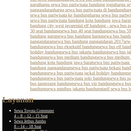
garut
harga sewa bus pariwisata bandung jogja
harga s
pangandaran
harga sewa bus pariwisata di bandung
har
sewa bus pariwisata ke bandung
harga sewa bus pariw
sewa bus pariwisata bandung kota bandung jawa barat
bandung city west java
rental elf bandung - sewa bus p
30 seat bandung
sewa bus 40 seat bandung
sewa bus 59
bandung garut
sewa bus bandung harga
sewa bus bandu
pangandaran
sewa bus bandung pangandaran 2017
sew
bandung
sewa bus eksekutif bandung
sewa bus elf ban
holiday bandung
sewa bus jakarta bandung
sewa bus ja
bandung
sewa bus medium bandung
sewa bus medium
bandung kota bandung jawa barat
sewa bus pariwisata
bandung pangandaran
sewa bus pariwisata bekasi ban
bandung
sewa bus pariwisata jackal holiday bandung
s
bandung
sewa bus pariwisata solo bandung
sewa bus pa
bus tangerang bandung
sewa bus vip bandung
sewa bus
bandung
sewa minibus jakarta bandung
tarif sewa bus
Layanan
Sewa Toyota Commuter
4 – 8 – 12 – 15 Seat
Sewa Jetbus Jumbo
8 – 14 – 18 Seat