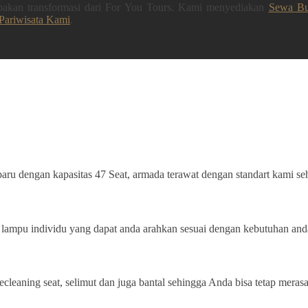
upakan transformasi dari For You Tours. Kami menyediakan
Sewa Bu
Pariwisata Kami
.
ru dengan kapasitas 47 Seat, armada terawat dengan standart kami se
ampu individu yang dapat anda arahkan sesuai dengan kebutuhan and
ecleaning seat, selimut dan juga bantal sehingga Anda bisa tetap mera