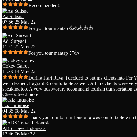
Recommended!!
Aa Sutisna
07:56 25 May 22
For you tour mantap 👍👍👍👍👍
Adi Suryadi
11:21 21 May 22
For you tour mantap 💯👍
Cokey Gairey
11:39 13 May 22
During Hari Raya, i decided to put my clients into For 
well cleaned, fragrant & comfortable as well. All my clients were very 
speaking too. A very trustworthy recommend tourism transportation a
Cheers!!
read more
aziz turquoise
04:35 08 May 22
Thank you, our tour in Bandung was comfortable with t
ABS Travel Indonesia
12:46 06 Mar 22