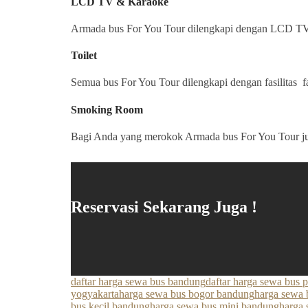
LCD TV & Karaoke
Armada bus For You Tour dilengkapi dengan LCD TV d
Toilet
Semua bus For You Tour dilengkapi dengan fasilitas fa
Smoking Room
Bagi Anda yang merokok Armada bus For You Tour ju
Reservasi Sekarang Juga !
daftar harga sewa bus bandung
daftar harga sewa bus 
yogyakarta
harga sewa bus bogor bandung
harga sewa 
bus kecil bandung
harga sewa bus mini bandung
harga 