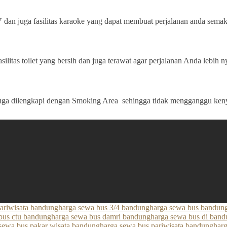
an juga fasilitas karaoke yang dapat membuat perjalanan anda sema
silitas toilet yang bersih dan juga terawat agar perjalanan Anda lebih
ga dilengkapi dengan Smoking Area sehingga tidak mengganggu keny
pariwisata bandung
harga sewa bus 3/4 bandung
harga sewa bus bandung
bus ctu bandung
harga sewa bus damri bandung
harga sewa bus di ban
sewa bus pakar wisata bandung
harga sewa bus pariwisata bandung
har