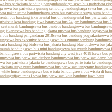
ewa bus pariwisata bandung pangandaran
harga sewa bus pariwisata cit
ga sewa bus pariwisata gunung sembung bandung
harga sewa bus pariw
isata pakar utama bandung
harga sewa bus pariwisata surya putra band
rental bus bandung jakarta
rental bus di bandung
rental bus pariwisata 
ariwisata kota bandung jawa barat
sewa bus 24 jam bandung
sewa bus 2
 seat murah bandung
sewa bus bandros bandung
sewa bus bandung
sew
ng jakarta
sewa bus bandung jakarta pp
sewa bus bandung jogja
sewa b
a bus bandung pangandaran 2018
sewa bus bandung yogyakarta
sewa b
dung
sewa bus executive bandung
sewa bus gunung sembung bandung
s
karta bandung big bird
sewa bus jakarta bandung blue bird
sewa bus jak
 murah bandung
sewa bus mini bandung
sewa bus murah bandung
sewa 
 bandung
sewa bus pariwisata bandung city west java 40191
sewa bus pa
dung
sewa bus pariwisata cirebon bandung
sewa bus pariwisata damri b
ewa bus pariwisata jakarta ke bandung
sewa bus pariwisata ke bandung
s
riwisata surya putra bandung
sewa bus pariwisata tangerang bandung
s
 white horse bandung
sewa bus wisata bandung
sewa bus wisata di ban
 bandung
trijaya trans l sewa bus pariwisata kota bandung jawa barat