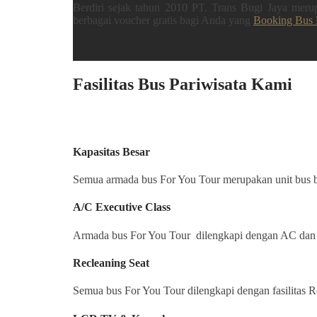
Berdiri sejak tahun 2010 PT. Trans Bugi Jaya mer
berbagai voucher gratis bagi Anda yang
Booking Bus 
Fasilitas Bus Pariwisata Kami
Kapasitas Besar
Semua armada bus For You Tour merupakan unit bus ba
A/C Executive Class
Armada bus For You Tour dilengkapi dengan AC dan l
Recleaning Seat
Semua bus For You Tour dilengkapi dengan fasilitas R