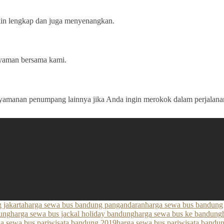
kin lengkap dan juga menyenangkan.
 nyaman bersama kami.
amanan penumpang lainnya jika Anda ingin merokok dalam perjalana
 jakarta
harga sewa bus bandung pangandaran
harga sewa bus bandung
dung
harga sewa bus jackal holiday bandung
harga sewa bus ke bandung
ga sewa bus pariwisata bandung 2019
harga sewa bus pariwisata bandu