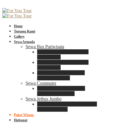
Home
Tentang Kami
Gallery
Sewa Armada
Sewa Bus Pariwisata
Bus Medium ADIPUTRO
25 – 29 Seat
Bus Medium ADIPUTRO
31 – 33 Seat
Big Bus 3+ ADIPUTRO
35 – 39 – 41 Seat
Sewa Commuter
Sewa Toyota Commuter
4 – 8 – 12 – 15 Seat
Sewa Jetbus Jumbo
Jetbus Jumbo 3+ ADIPUTRO
8 – 14 – 18 Seat
Paket Wisata
Hubungi