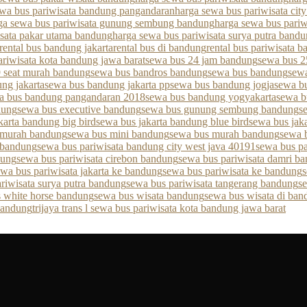
ewa bus pariwisata bandung pangandaran
harga sewa bus pariwisata cit
ga sewa bus pariwisata gunung sembung bandung
harga sewa bus pariw
isata pakar utama bandung
harga sewa bus pariwisata surya putra band
rental bus bandung jakarta
rental bus di bandung
rental bus pariwisata 
ariwisata kota bandung jawa barat
sewa bus 24 jam bandung
sewa bus 2
 seat murah bandung
sewa bus bandros bandung
sewa bus bandung
sew
ng jakarta
sewa bus bandung jakarta pp
sewa bus bandung jogja
sewa b
a bus bandung pangandaran 2018
sewa bus bandung yogyakarta
sewa b
dung
sewa bus executive bandung
sewa bus gunung sembung bandung
s
karta bandung big bird
sewa bus jakarta bandung blue bird
sewa bus jak
 murah bandung
sewa bus mini bandung
sewa bus murah bandung
sewa 
 bandung
sewa bus pariwisata bandung city west java 40191
sewa bus pa
dung
sewa bus pariwisata cirebon bandung
sewa bus pariwisata damri b
ewa bus pariwisata jakarta ke bandung
sewa bus pariwisata ke bandung
s
riwisata surya putra bandung
sewa bus pariwisata tangerang bandung
s
 white horse bandung
sewa bus wisata bandung
sewa bus wisata di ban
 bandung
trijaya trans l sewa bus pariwisata kota bandung jawa barat