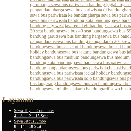
garut
harga sewa bus pariwisata bandung jogja
harga s
pangandaran
harga sewa bus pariwisata di bandung
har
sewa bus pariwisata ke bandung
harga sewa bus pariw
sewa bus pariwisata bandung kota bandung jawa barat
bandung city west java
rental elf bandung - sewa bus p
30 seat bandung
sewa bus 40 seat bandung
sewa bus 59
bandung garut
sewa bus bandung harga
sewa bus bandu
pangandaran
sewa bus bandung pangandaran 2017
sew
bandung
sewa bus eksekutif bandung
sewa bus elf ban
holiday bandung
sewa bus jakarta bandung
sewa bus ja
bandung
sewa bus medium bandung
sewa bus medium
bandung kota bandung jawa barat
sewa bus pariwisata
bandung pangandaran
sewa bus pariwisata bekasi ban
bandung
sewa bus pariwisata jackal holiday bandung
s
bandung
sewa bus pariwisata solo bandung
sewa bus pa
bus tangerang bandung
sewa bus vip bandung
sewa bus
bandung
sewa minibus jakarta bandung
tarif sewa bus
Layanan
Sewa Toyota Commuter
4 – 8 – 12 – 15 Seat
Sewa Jetbus Jumbo
8 – 14 – 18 Seat