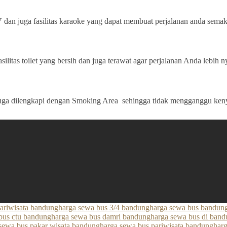
an juga fasilitas karaoke yang dapat membuat perjalanan anda sema
silitas toilet yang bersih dan juga terawat agar perjalanan Anda lebih
ga dilengkapi dengan Smoking Area sehingga tidak mengganggu keny
pariwisata bandung
harga sewa bus 3/4 bandung
harga sewa bus bandung
bus ctu bandung
harga sewa bus damri bandung
harga sewa bus di ban
sewa bus pakar wisata bandung
harga sewa bus pariwisata bandung
har