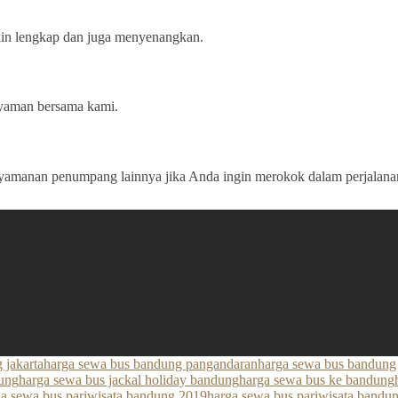
kin lengkap dan juga menyenangkan.
 nyaman bersama kami.
amanan penumpang lainnya jika Anda ingin merokok dalam perjalana
 jakarta
harga sewa bus bandung pangandaran
harga sewa bus bandung
dung
harga sewa bus jackal holiday bandung
harga sewa bus ke bandung
ga sewa bus pariwisata bandung 2019
harga sewa bus pariwisata bandu