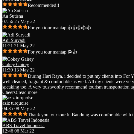
Recommended!!
Aa Sutisna
07:56 25 May 22
For you tour mantap 👍👍👍👍👍
Adi Suryadi
11:21 21 May 22
For you tour mantap 💯👍
Cokey Gairey
11:39 13 May 22
During Hari Raya, i decided to put my clients into For 
well cleaned, fragrant & comfortable as well. All my clients were very 
speaking too. A very trustworthy recommend tourism transportation a
Cheers!!
read more
aziz turquoise
04:35 08 May 22
Thank you, our tour in Bandung was comfortable with t
ABS Travel Indonesia
12:46 06 Mar 22