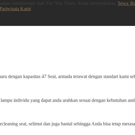
upakan transformasi dari For You Tours. Kami menyediakan
Sewa Bu
Pariwisata Kami
.
ru dengan kapasitas 47 Seat, armada terawat dengan standart kami se
ampu individu yang dapat anda arahkan sesuai dengan kebutuhan and
ecleaning seat, selimut dan juga bantal sehingga Anda bisa tetap mera