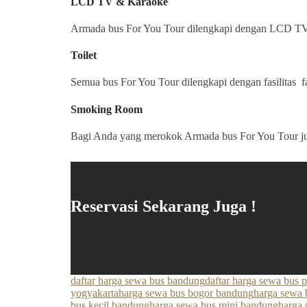
LCD TV & Karaoke
Armada bus For You Tour dilengkapi dengan LCD TV d
Toilet
Semua bus For You Tour dilengkapi dengan fasilitas fa
Smoking Room
Bagi Anda yang merokok Armada bus For You Tour ju
Reservasi Sekarang Juga !
daftar harga sewa bus bandung
daftar harga sewa bus 
yogyakarta
harga sewa bus bogor bandung
harga sewa 
bus kecil bandung
harga sewa bus mini bandung
harga 