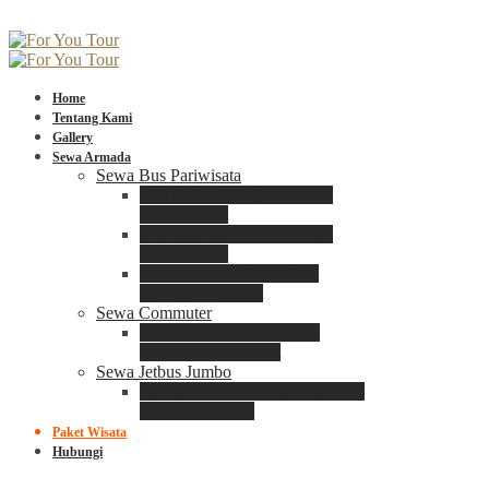
Home
Tentang Kami
Gallery
Sewa Armada
Sewa Bus Pariwisata
Bus Medium ADIPUTRO
25 – 29 Seat
Bus Medium ADIPUTRO
31 – 33 Seat
Big Bus 3+ ADIPUTRO
35 – 39 – 41 Seat
Sewa Commuter
Sewa Toyota Commuter
4 – 8 – 12 – 15 Seat
Sewa Jetbus Jumbo
Jetbus Jumbo 3+ ADIPUTRO
8 – 14 – 18 Seat
Paket Wisata
Hubungi