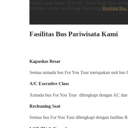
Berdiri sejak tahun 2010 PT. Trans Bugi Jaya mer
berbagai voucher gratis bagi Anda yang
Booking Bus 
Fasilitas Bus Pariwisata Kami
Kapasitas Besar
Semua armada bus For You Tour merupakan unit bus ba
A/C Executive Class
Armada bus For You Tour dilengkapi dengan AC dan l
Recleaning Seat
Semua bus For You Tour dilengkapi dengan fasilitas R