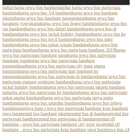
daftar harga sewa bus bandung
daftar harga sewa bus pariwisata
bandung
harga sewa bus 3/4 bandung
harga sewa bus bandung
jakarta
harga sewa bus bandung pangandaran
harga sewa bus
bandung yogyakarta
harga sewa bus bogor bandung
harga sewa bus
ctu bandung
harga sewa bus damri bandung
harga sewa bus di
bandung
harga sewa bus jackal holiday bandung
harga sewa bus ke
bandung
harga sewa bus kecil bandung
harga sewa bus mini
bandung
harga sewa bus pakar wisata bandung
harga sewa bus
pariwisata bandung
harga sewa bus pariwisata bandung 2019
harga
sewa bus pariwisata bandung garut
harga sewa bus pariwisata
bandung jogja
harga sewa bus pariwisata bandung
pangandaran
harga sewa bus pariwisata city trans utama
bandung
harga sewa bus pariwisata dari bandung ke
pangandaran
harga sewa bus pariwisata di bandung
harga sewa bus
pariwisata gunung sembung bandung
harga sewa bus pariwisata
jackal holiday bandung
harga sewa bus pariwisata jakarta bandung
pp
harga sewa bus pariwisata ke bandung
harga sewa bus pariwisata
pakar utama bandung
harga sewa bus pariwisata surya putra
bandung
harga sewa bus qitarabu bandung
harga sewa bus trijaya
bandung
marjaya trans l sewa bus pariwisata bandung kota bandung
jawa barat
rental bus bandung jakarta
rental bus di bandung
rental bus
pariwisata bandung
rental bus pariwisata di bandung
rental elf
bandung - sewa bus pariwisata bandung city west java
rental elf
bandung - sewa bus pariwisata kota bandung jawa barat
sewa bus 24