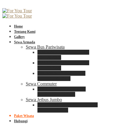
Home
Tentang Kami
Gallery
Sewa Armada
Sewa Bus Pariwisata
Bus Medium ADIPUTRO
25 – 29 Seat
Bus Medium ADIPUTRO
31 – 33 Seat
Big Bus 3+ ADIPUTRO
35 – 39 – 41 Seat
Sewa Commuter
Sewa Toyota Commuter
4 – 8 – 12 – 15 Seat
Sewa Jetbus Jumbo
Jetbus Jumbo 3+ ADIPUTRO
8 – 14 – 18 Seat
Paket Wisata
Hubungi