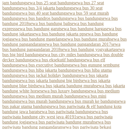
jam bandung
sewa bus 25 seat bandung
sewa bus 27 seat
bandung
sewa bus 3/4 jakarta bandung
sewa bus 30 seat
bandung
sewa bus 40 seat bandung
sewa bus 59 seat murah
bandung
sewa bus bandros bandung
sewa bus bandung
sewa bus
bandung 2018
sewa bus bandung bali
sewa bus bandung
express
sewa bus bandung garut
sewa bus bandung harga
sewa bus
bandung jakarta
sewa bus bandung jakarta pp
sewa bus bandung
jogja
sewa bus bandung magelang
sewa bus bandung murah
sewa bus
bandung pangandaran
sewa bus bandung pangandaran 2017
sewa
bus bandung pangandaran 2018
sewa bus bandung yogyakarta
sewa
bus big bird bandung
sewa bus city miles bandung
sewa bus double
decker bandung
sewa bus eksekutif bandung
sewa bus elf
bandung
sewa bus executive bandung
sewa bus gunung sembung
bandung
sewa bus hiba jakarta bandung
sewa bus hiba utama
bandung
sewa bus jackal holiday bandung
sewa bus jakarta
bandung
sewa bus jakarta bandung big bird
sewa bus jakarta
bandung blue bird
sewa bus jakarta bandung murah
sewa bus jakarta
bandung white horse
sewa bus luxury bandung
sewa bus medium
bandung
sewa bus medium murah bandung
sewa bus mini
bandung
sewa bus murah bandung
sewa bus murah ke bandung
sewa
bus pakar utama bandung
sewa bus pariwisata & elf bandung kota
bandung jawa barat
sewa bus pariwisata bandung
sewa bus
pariwisata bandung city west java 40191
sewa bus pariwisata
bandung jogja
sewa bus pariwisata bandung murah
sewa bus
pariwisata bandung pangandaran
sewa bus pariwisata bekasi