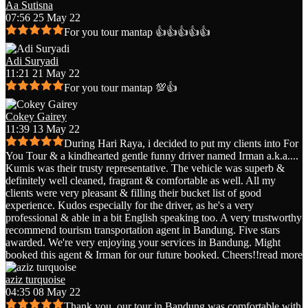
Aa Sutisna
07:56 25 May 22
For you tour mantap 👍👍👍👍👍
Adi Suryadi
11:21 21 May 22
For you tour mantap 💯👍
Cokey Gairey
11:39 13 May 22
During Hari Raya, i decided to put my clients into For
You Tour & a kindhearted gentle funny driver named Irman a.k.a.
...
Kumis was their trusty representative. The vehicle was superb &
definitely well cleaned, fragrant & comfortable as well. All my
clients were very pleasant & filling their bucket list of good
experience. Kudos especially for the driver, as he's a very
professional & able in a bit English speaking too. A very trustworthy
recommend tourism transportation agent in Bandung. Five stars
awarded. We're very enjoying your services in Bandung. Might
booked this agent & Irman for our future booked. Cheers!!
read more
aziz turquoise
04:35 08 May 22
Thank you, our tour in Bandung was comfortable with