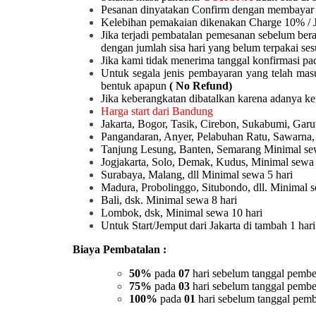
Pesanan dinyatakan Confirm dengan membayar 
Kelebihan pemakaian dikenakan Charge 10% / 
Jika terjadi pembatalan pemesanan sebelum ber
dengan jumlah sisa hari yang belum terpakai ses
Jika kami tidak menerima tanggal konfirmasi pad
Untuk segala jenis pembayaran yang telah mas
bentuk apapun
( No Refund)
Jika keberangkatan dibatalkan karena adanya k
Harga start dari Bandung
Jakarta, Bogor, Tasik, Cirebon, Sukabumi, Ga
Pangandaran, Anyer, Pelabuhan Ratu, Sawarna,
Tanjung Lesung, Banten, Semarang Minimal sew
Jogjakarta, Solo, Demak, Kudus, Minimal sewa 
Surabaya, Malang, dll Minimal sewa 5 hari
Madura, Probolinggo, Situbondo, dll. Minimal s
Bali, dsk. Minimal sewa 8 hari
Lombok, dsk, Minimal sewa 10 hari
Untuk Start/Jemput dari Jakarta di tambah 1 ha
Biaya Pembatalan :
50%
pada
07
hari sebelum tanggal pembe
75%
pada
03
hari sebelum tanggal pembe
100%
pada
01
hari sebelum tanggal pemb