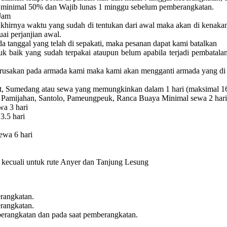
minimal 50% dan Wajib lunas 1 minggu sebelum pemberangkatan.
Jam
akhirnya waktu yang sudah di tentukan dari awal maka akan di kenaka
uai perjanjian awal.
a tanggal yang telah di sepakati, maka pesanan dapat kami batalkan
uk baik yang sudah terpakai ataupun belum apabila terjadi pembatala
erusakan pada armada kami maka kami akan mengganti armada yang di 
rut, Sumedang atau sewa yang memungkinkan dalam 1 hari (maksimal 1
 Pamijahan, Santolo, Pameungpeuk, Ranca Buaya Minimal sewa 2 hari
a 3 hari
3.5 hari
ewa 6 hari
ri kecuali untuk rute Anyer dan Tanjung Lesung
rangkatan.
rangkatan.
erangkatan dan pada saat pemberangkatan.