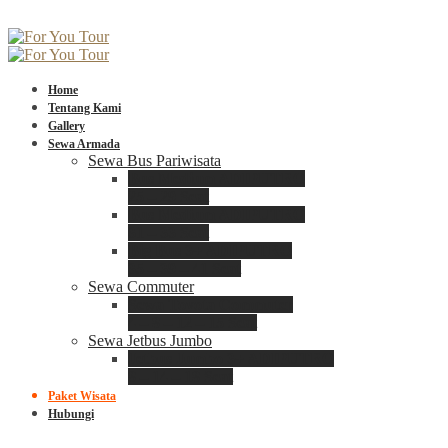
Home
Tentang Kami
Gallery
Sewa Armada
Sewa Bus Pariwisata
Bus Medium ADIPUTRO
25 – 29 Seat
Bus Medium ADIPUTRO
31 – 33 Seat
Big Bus 3+ ADIPUTRO
35 – 39 – 41 Seat
Sewa Commuter
Sewa Toyota Commuter
4 – 8 – 12 – 15 Seat
Sewa Jetbus Jumbo
Jetbus Jumbo 3+ ADIPUTRO
8 – 14 – 18 Seat
Paket Wisata
Hubungi