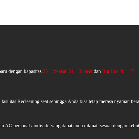
aru dengan kapasitas
25 – 29 seat
,
31 – 33 seat
dan
Big Bus 40 – 47 – 
fasilitas Recleaning seat sehingga Anda bisa tetap merasa nyaman ber
an AC personal / individu yang dapat anda nikmati sesuai dengan ke