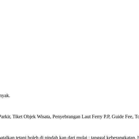
nyak.
arkir, Tiket Objek Wisata, Penyebrangan Laut Ferry P.P, Guide Fee, T
batalkan tetapi boleh di pindah kan dari mulai :
tanggal keberangkatan, 