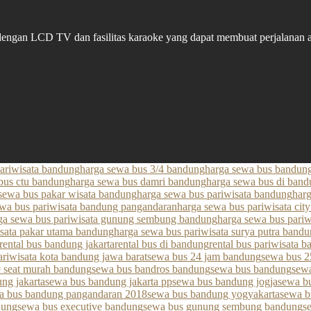
 dengan LCD TV dan fasilitas karaoke yang dapat membuat perjalanan
pariwisata bandung
harga sewa bus 3/4 bandung
harga sewa bus bandung
bus ctu bandung
harga sewa bus damri bandung
harga sewa bus di ban
sewa bus pakar wisata bandung
harga sewa bus pariwisata bandung
har
ewa bus pariwisata bandung pangandaran
harga sewa bus pariwisata cit
ga sewa bus pariwisata gunung sembung bandung
harga sewa bus pariw
isata pakar utama bandung
harga sewa bus pariwisata surya putra band
rental bus bandung jakarta
rental bus di bandung
rental bus pariwisata 
ariwisata kota bandung jawa barat
sewa bus 24 jam bandung
sewa bus 2
 seat murah bandung
sewa bus bandros bandung
sewa bus bandung
sew
ng jakarta
sewa bus bandung jakarta pp
sewa bus bandung jogja
sewa b
a bus bandung pangandaran 2018
sewa bus bandung yogyakarta
sewa b
dung
sewa bus executive bandung
sewa bus gunung sembung bandung
s