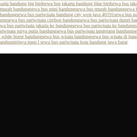
karta bandung big bird
sewa bus jakarta bandung blue bird
sewa bus jak
 murah bandung
sewa bus mini bandung
sewa bus murah bandung
sewa 
 bandung
sewa bus pariwisata bandung city west java 40191
sewa bus pa
dung
sewa bus pariwisata cirebon bandung
sewa bus pariwisata damri b
ewa bus pariwisata jakarta ke bandung
sewa bus pariwisata ke bandung
s
riwisata surya putra bandung
sewa bus pariwisata tangerang bandung
s
 white horse bandung
sewa bus wisata bandung
sewa bus wisata di ban
 bandung
trijaya trans l sewa bus pariwisata kota bandung jawa barat