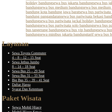
holiday bandung
sewa bus jakarta bandung
sewa bus ja
bandung
sewa bus medium bandung
sewa bus medium
bandung kota bandung jawa barat
sewa bus pariwisata
bandung pangandaran
sewa bus pariwisata bekasi ban
bandung
sewa bus pariwisata jackal holiday bandung
s
bandung
sewa bus pariwisata solo bandung
sewa bus pa
bus tangerang bandung
sewa bus vip bandung
sewa bus
bandung
sewa minibus jakarta bandung
tarif sewa bus
Layanan
Sewa Toyota Commuter
4 – 8 – 12 – 15 Seat
Sewa Jetbus Jumbo
8 – 14 – 18 Seat
Sewa Bus 25 – 29 Seat
Sewa Bus 31 – 33 Seat
Big Bus 35 – 39 – 41 Seat
Daftar Harga
Syarat Dan Ketentuan
Paket Wisata
Sewa Mobil Hiace
Mobil Hiace Sewa