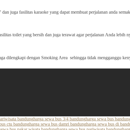
an juga fasilitas karaoke yang dapat membuat perjalanan anda sema
silitas toilet yang bersih dan juga terawat agar perjalanan Anda lebih
ga dilengkapi dengan Smoking Area sehingga tidak mengganggu keny
pariwisata bandung
harga sewa bus 3/4 bandung
harga sewa bus bandung
bus ctu bandung
harga sewa bus damri bandung
harga sewa bus di ban
sewa bus pakar wisata bandung
harga sewa bus pariwisata bandung
har