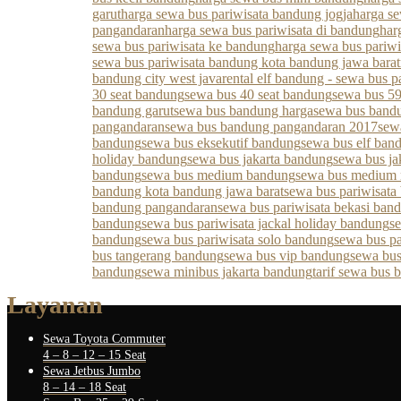
garut
harga sewa bus pariwisata bandung jogja
harga s
pangandaran
harga sewa bus pariwisata di bandung
har
sewa bus pariwisata ke bandung
harga sewa bus pariw
sewa bus pariwisata bandung kota bandung jawa barat
bandung city west java
rental elf bandung - sewa bus p
30 seat bandung
sewa bus 40 seat bandung
sewa bus 59
bandung garut
sewa bus bandung harga
sewa bus bandu
pangandaran
sewa bus bandung pangandaran 2017
sew
bandung
sewa bus eksekutif bandung
sewa bus elf ban
holiday bandung
sewa bus jakarta bandung
sewa bus ja
bandung
sewa bus medium bandung
sewa bus medium
bandung kota bandung jawa barat
sewa bus pariwisata
bandung pangandaran
sewa bus pariwisata bekasi ban
bandung
sewa bus pariwisata jackal holiday bandung
s
bandung
sewa bus pariwisata solo bandung
sewa bus pa
bus tangerang bandung
sewa bus vip bandung
sewa bus
bandung
sewa minibus jakarta bandung
tarif sewa bus
Layanan
Sewa Toyota Commuter
4 – 8 – 12 – 15 Seat
Sewa Jetbus Jumbo
8 – 14 – 18 Seat