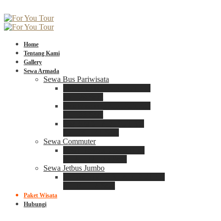
Home
Tentang Kami
Gallery
Sewa Armada
Sewa Bus Pariwisata
Bus Medium ADIPUTRO
25 – 29 Seat
Bus Medium ADIPUTRO
31 – 33 Seat
Big Bus 3+ ADIPUTRO
35 – 39 – 41 Seat
Sewa Commuter
Sewa Toyota Commuter
4 – 8 – 12 – 15 Seat
Sewa Jetbus Jumbo
Jetbus Jumbo 3+ ADIPUTRO
8 – 14 – 18 Seat
Paket Wisata
Hubungi