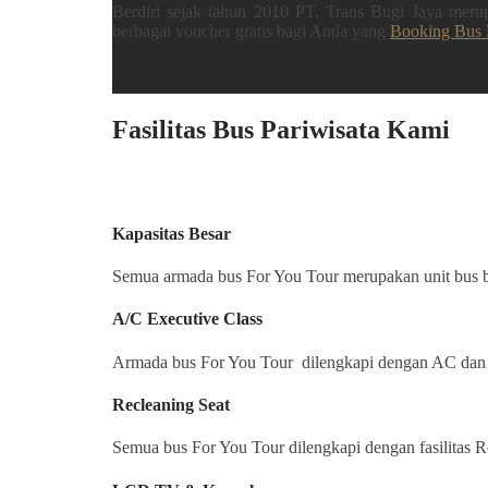
Berdiri sejak tahun 2010 PT. Trans Bugi Jaya mer
berbagai voucher gratis bagi Anda yang
Booking Bus 
Fasilitas Bus Pariwisata Kami
Kapasitas Besar
Semua armada bus For You Tour merupakan unit bus ba
A/C Executive Class
Armada bus For You Tour dilengkapi dengan AC dan l
Recleaning Seat
Semua bus For You Tour dilengkapi dengan fasilitas R