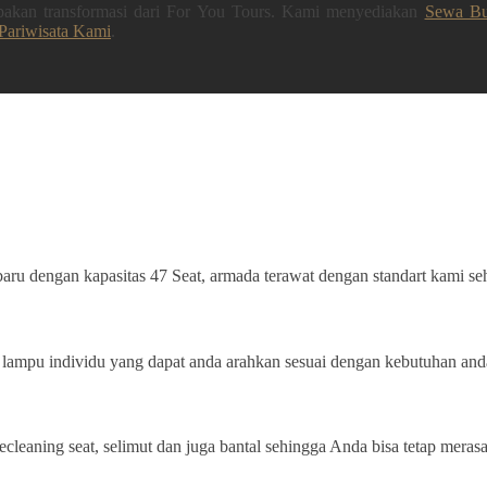
upakan transformasi dari For You Tours. Kami menyediakan
Sewa Bu
Pariwisata Kami
.
ru dengan kapasitas 47 Seat, armada terawat dengan standart kami se
ampu individu yang dapat anda arahkan sesuai dengan kebutuhan and
ecleaning seat, selimut dan juga bantal sehingga Anda bisa tetap mera