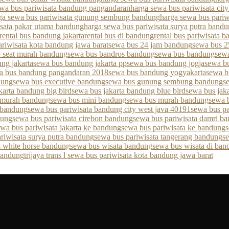
ewa bus pariwisata bandung pangandaran
harga sewa bus pariwisata cit
ga sewa bus pariwisata gunung sembung bandung
harga sewa bus pariw
isata pakar utama bandung
harga sewa bus pariwisata surya putra band
rental bus bandung jakarta
rental bus di bandung
rental bus pariwisata 
ariwisata kota bandung jawa barat
sewa bus 24 jam bandung
sewa bus 2
 seat murah bandung
sewa bus bandros bandung
sewa bus bandung
sew
ng jakarta
sewa bus bandung jakarta pp
sewa bus bandung jogja
sewa b
a bus bandung pangandaran 2018
sewa bus bandung yogyakarta
sewa b
dung
sewa bus executive bandung
sewa bus gunung sembung bandung
s
karta bandung big bird
sewa bus jakarta bandung blue bird
sewa bus jak
 murah bandung
sewa bus mini bandung
sewa bus murah bandung
sewa 
 bandung
sewa bus pariwisata bandung city west java 40191
sewa bus pa
dung
sewa bus pariwisata cirebon bandung
sewa bus pariwisata damri b
ewa bus pariwisata jakarta ke bandung
sewa bus pariwisata ke bandung
s
riwisata surya putra bandung
sewa bus pariwisata tangerang bandung
s
 white horse bandung
sewa bus wisata bandung
sewa bus wisata di ban
 bandung
trijaya trans l sewa bus pariwisata kota bandung jawa barat