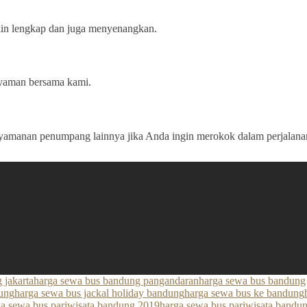
kin lengkap dan juga menyenangkan.
 nyaman bersama kami.
amanan penumpang lainnya jika Anda ingin merokok dalam perjalana
 jakarta
harga sewa bus bandung pangandaran
harga sewa bus bandung
dung
harga sewa bus jackal holiday bandung
harga sewa bus ke bandung
ga sewa bus pariwisata bandung 2019
harga sewa bus pariwisata bandu