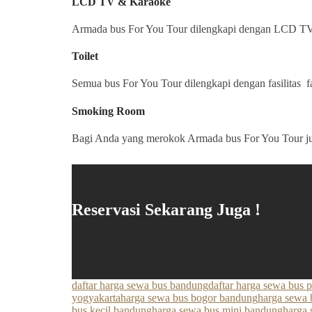
LCD TV & Karaoke
Armada bus For You Tour dilengkapi dengan LCD TV d
Toilet
Semua bus For You Tour dilengkapi dengan fasilitas fa
Smoking Room
Bagi Anda yang merokok Armada bus For You Tour ju
Reservasi Sekarang Juga !
daftar harga sewa bus bandung
daftar harga sewa bus 
yogyakarta
harga sewa bus bogor bandung
harga sewa 
bus kecil bandung
harga sewa bus mini bandung
harga 