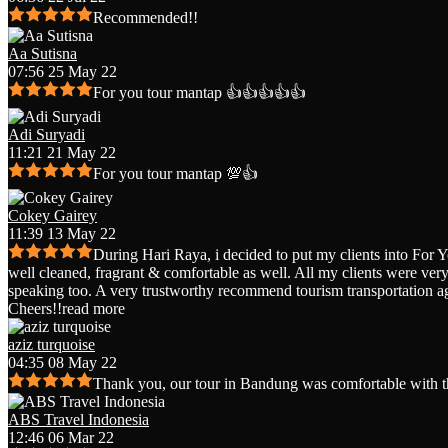
Recommended!!
Aa Sutisna
07:56 25 May 22
For you tour mantap 👍👍👍👍👍
Adi Suryadi
11:21 21 May 22
For you tour mantap 💯👍
Cokey Gairey
11:39 13 May 22
During Hari Raya, i decided to put my clients into For 
well cleaned, fragrant & comfortable as well. All my clients were very 
speaking too. A very trustworthy recommend tourism transportation a
Cheers!!
read more
aziz turquoise
04:35 08 May 22
Thank you, our tour in Bandung was comfortable with t
ABS Travel Indonesia
12:46 06 Mar 22