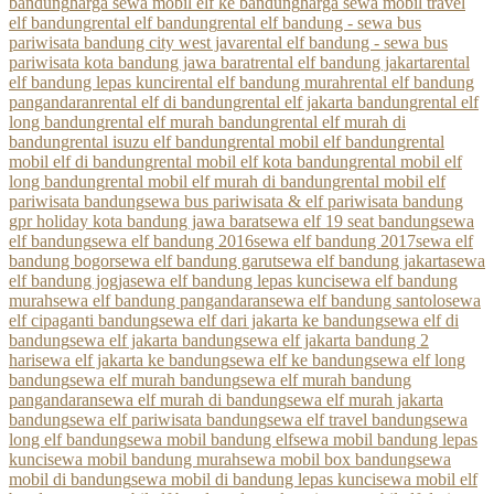
bandung
harga sewa mobil elf ke bandung
harga sewa mobil travel
elf bandung
rental elf bandung
rental elf bandung - sewa bus
pariwisata bandung city west java
rental elf bandung - sewa bus
pariwisata kota bandung jawa barat
rental elf bandung jakarta
rental
elf bandung lepas kunci
rental elf bandung murah
rental elf bandung
pangandaran
rental elf di bandung
rental elf jakarta bandung
rental elf
long bandung
rental elf murah bandung
rental elf murah di
bandung
rental isuzu elf bandung
rental mobil elf bandung
rental
mobil elf di bandung
rental mobil elf kota bandung
rental mobil elf
long bandung
rental mobil elf murah di bandung
rental mobil elf
pariwisata bandung
sewa bus pariwisata & elf pariwisata bandung
gpr holiday kota bandung jawa barat
sewa elf 19 seat bandung
sewa
elf bandung
sewa elf bandung 2016
sewa elf bandung 2017
sewa elf
bandung bogor
sewa elf bandung garut
sewa elf bandung jakarta
sewa
elf bandung jogja
sewa elf bandung lepas kunci
sewa elf bandung
murah
sewa elf bandung pangandaran
sewa elf bandung santolo
sewa
elf cipaganti bandung
sewa elf dari jakarta ke bandung
sewa elf di
bandung
sewa elf jakarta bandung
sewa elf jakarta bandung 2
hari
sewa elf jakarta ke bandung
sewa elf ke bandung
sewa elf long
bandung
sewa elf murah bandung
sewa elf murah bandung
pangandaran
sewa elf murah di bandung
sewa elf murah jakarta
bandung
sewa elf pariwisata bandung
sewa elf travel bandung
sewa
long elf bandung
sewa mobil bandung elf
sewa mobil bandung lepas
kunci
sewa mobil bandung murah
sewa mobil box bandung
sewa
mobil di bandung
sewa mobil di bandung lepas kunci
sewa mobil elf