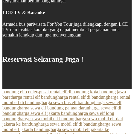
kenyamanan penumpang lainnya.
LCD TV & Karaoke
Armada bus pariwisata For You Tour juga dilengkapi dengan LCD
TV dan fasilitas karaoke yang dapat membuat perjalanan anda
semakin lengkap dan juga menyenangkan.
Reservasi Sekarang Juga !
bandung elf center-pusat rental elf di bandung kota bandung jawa
barat
harga rental elf bandung
harga rental elf di bandung
harga rental
mobil elf di bandung
harga sewa bus elf bandung
harga sewa elf
bandung
harga sewa elf bandung pangandaran
harga sewa elf di
bandung
harga sewa elf jakarta bandung
harga sewa elf long
bandung
harga sewa mobil elf bandung
harga sewa mobil elf dari
jakarta ke bandung
harga sewa mobil elf di bandung
harga sewa
mobil elf jakarta bandung
harga sewa mobil elf jakarta ke