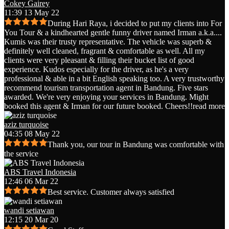
Cokey Gairey
11:39 13 May 22
During Hari Raya, i decided to put my clients into For
You Tour & a kindhearted gentle funny driver named Irman a.k.a.
...
Kumis was their trusty representative. The vehicle was superb &
definitely well cleaned, fragrant & comfortable as well. All my
clients were very pleasant & filling their bucket list of good
experience. Kudos especially for the driver, as he's a very
professional & able in a bit English speaking too. A very trustworthy
recommend tourism transportation agent in Bandung. Five stars
awarded. We're very enjoying your services in Bandung. Might
booked this agent & Irman for our future booked. Cheers!!
read more
aziz turquoise
04:35 08 May 22
Thank you, our tour in Bandung was comfortable with
the service
ABS Travel Indonesia
12:46 06 Mar 22
Best service. Customer always satisfied
wandi setiawan
12:15 20 Mar 20