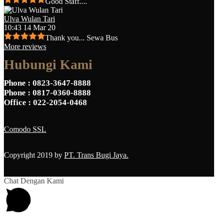
Good Staff....
Ulva Wulan Tari
10:43 14 Mar 20
Thank you... Sewa Bus
More reviews
Hubungi Kami
Phone
: 0823-3647-8888
Phone
: 0817-0360-8888
Office
: 022-2054-0468
Comodo SSL
Copyright 2019 by
PT. Trans Bugi Jaya.
Chat Dengan Kami