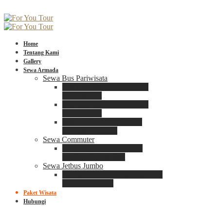
Home
Tentang Kami
Gallery
Sewa Armada
Sewa Bus Pariwisata
Bus Medium ADIPUTRO
25 – 29 Seat
Bus Medium ADIPUTRO
31 – 33 Seat
Big Bus 3+ ADIPUTRO
35 – 39 – 41 Seat
Sewa Commuter
Sewa Toyota Commuter
4 – 8 – 12 – 15 Seat
Sewa Jetbus Jumbo
Jetbus Jumbo 3+ ADIPUTRO
8 – 14 – 18 Seat
Paket Wisata
Hubungi