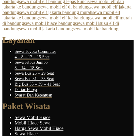
bandung
sewa mobil elf bandung lepas kunci
sewa mobil elf dari
jakarta ke bandung
sewa mobil elf di bandung
sewa mobil elf jakarta
bandung
sewa mobil elf jakarta bandung murah
sewa mobil elf
jakarta ke bandung
sewa mobil elf ke bandung
sewa mobil elf murah
di bandung
sewa mobil hiace bandung
sewa mobil isuzu elf di
bandung
sewa mobil jakarta bandung
sewa mobil ke bandung
Layanan
Sewa Toyota Commuter
4 – 8 – 12 – 15 Seat
Sewa Jetbus Jumbo
8 – 14 – 18 Seat
Sewa Bus 25 – 29 Seat
Sewa Bus 31 – 33 Seat
Big Bus 35 – 39 – 41 Seat
Daftar Harga
Syarat Dan Ketentuan
Paket Wisata
Sewa Mobil Hiace
Mobil Hiace Sewa
Harga Sewa Mobil Hiace
Sewa Hiace