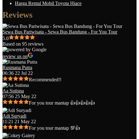
Harga Rental Mobil Toyota Hiace
Reviews
Sewa Bus Pariwisata - Sewa Bus Bandung - For You Tour
5.0
Based on 95 reviews
review us on
Rusmana Putra
06:36 22 Jul 22
Recommended!!
Aa Sutisna
07:56 25 May 22
For you tour mantap 👍👍👍👍👍
Adi Suryadi
11:21 21 May 22
For you tour mantap 💯👍