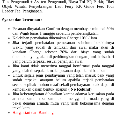
Tips Pengemudi + Asisten Pengemudi, Biaya Tol P.P, Parkir, Tiket
Objek Wisata, Penyebrangan Laut Ferry P.P, Guide Fee, Tour
Leader Fee, Penginapan.
Syarat dan ketentuan :
Pesanan dinyatakan Confirm dengan membayar minimal 50%
dan Wajib lunas 1 minggu sebelum pemberangkatan.
Kelebihan pemakaian dikenakan Charge 10% / Jam
Jika terjadi pembatalan pemesanan sebelum berakhirnya
waktu yang sudah di tentukan dari awal maka akan di
kenakan Charge sebesar 20% dari biaya yang sudah
ditentukan yang akan di perhitungkan dengan jumlah sisa hari
yang belum terpakai sesuai perjanjian awal.
Jika kami tidak menerima tanggal konfirmasi pada tanggal
yang telah di sepakati, maka pesanan dapat kami batalkan
Untuk segala jenis pembayaran yang telah masuk baik yang
sudah terpakai ataupun belum apabila terjadi pembatalan
secara sepihak mohon maaf sekali pembayaran tidak dapat di
kembalikan dalam bentuk apapun
( No Refund)
Jika keberangkatan dibatalkan karena adanya kerusakan pada
armada kami maka kami akan mengganti armada yang di
pakai dengan armada mitra yang telah bekerjasama dengan
travel kami
Harga start dari Bandung