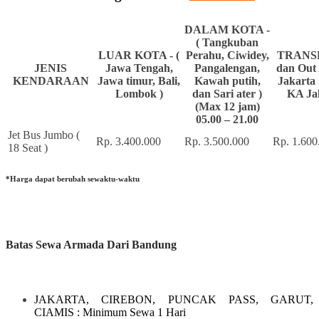
DALAM KOTA -
( Tangkuban
LUAR KOTA - (
Perahu, Ciwidey,
TRANSF
JENIS
Jawa Tengah,
Pangalengan,
dan Out 
KENDARAAN
Jawa timur, Bali,
Kawah putih,
Jakarta 
Lombok )
dan Sari ater )
KA Ja
(Max 12 jam)
05.00 – 21.00
Jet Bus Jumbo (
Rp. 3.400.000
Rp. 3.500.000
Rp. 1.600
18 Seat )
*Harga dapat berubah sewaktu-waktu
Batas Sewa Armada Dari Bandung
JAKARTA, CIREBON, PUNCAK PASS, GARUT,
CIAMIS
: Minimum Sewa 1 Hari