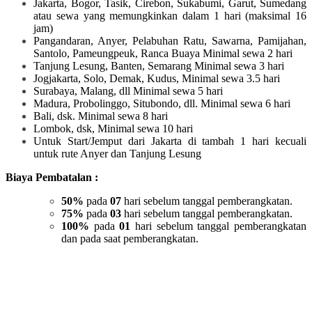
Jakarta, Bogor, Tasik, Cirebon, Sukabumi, Garut, Sumedang
atau sewa yang memungkinkan dalam 1 hari (maksimal 16
jam)
Pangandaran, Anyer, Pelabuhan Ratu, Sawarna, Pamijahan,
Santolo, Pameungpeuk, Ranca Buaya Minimal sewa 2 hari
Tanjung Lesung, Banten, Semarang Minimal sewa 3 hari
Jogjakarta, Solo, Demak, Kudus, Minimal sewa 3.5 hari
Surabaya, Malang, dll Minimal sewa 5 hari
Madura, Probolinggo, Situbondo, dll. Minimal sewa 6 hari
Bali, dsk. Minimal sewa 8 hari
Lombok, dsk, Minimal sewa 10 hari
Untuk Start/Jemput dari Jakarta di tambah 1 hari kecuali
untuk rute Anyer dan Tanjung Lesung
Biaya Pembatalan :
50%
pada
07
hari sebelum tanggal pemberangkatan.
75%
pada
03
hari sebelum tanggal pemberangkatan.
100%
pada
01
hari sebelum tanggal pemberangkatan
dan pada saat pemberangkatan.