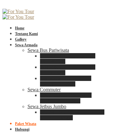
Home
Tentang Kami
Gallery
Sewa Armada
Sewa Bus Pariwisata
Bus Medium ADIPUTRO
25 – 29 Seat
Bus Medium ADIPUTRO
31 – 33 Seat
Big Bus 3+ ADIPUTRO
35 – 39 – 41 Seat
Sewa Commuter
Sewa Toyota Commuter
4 – 8 – 12 – 15 Seat
Sewa Jetbus Jumbo
Jetbus Jumbo 3+ ADIPUTRO
8 – 14 – 18 Seat
Paket Wisata
Hubungi