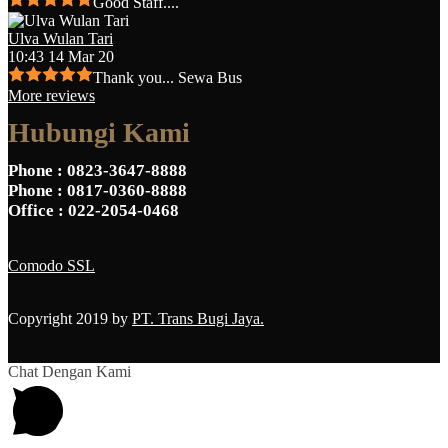
Good Staff....
Ulva Wulan Tari
10:43 14 Mar 20
Thank you... Sewa Bus
More reviews
Hubungi Kami
Phone
: 0823-3647-8888
Phone
: 0817-0360-8888
Office
: 022-2054-0468
Comodo SSL
Copyright 2019 by
PT. Trans Bugi Jaya.
Chat Dengan Kami