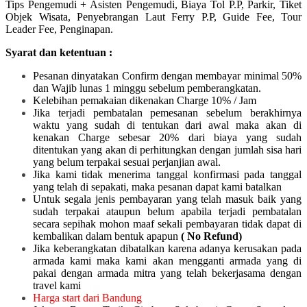
Tips Pengemudi + Asisten Pengemudi, Biaya Tol P.P, Parkir, Tiket
Objek Wisata, Penyebrangan Laut Ferry P.P, Guide Fee, Tour
Leader Fee, Penginapan.
Syarat dan ketentuan :
Pesanan dinyatakan Confirm dengan membayar minimal 50%
dan Wajib lunas 1 minggu sebelum pemberangkatan.
Kelebihan pemakaian dikenakan Charge 10% / Jam
Jika terjadi pembatalan pemesanan sebelum berakhirnya
waktu yang sudah di tentukan dari awal maka akan di
kenakan Charge sebesar 20% dari biaya yang sudah
ditentukan yang akan di perhitungkan dengan jumlah sisa hari
yang belum terpakai sesuai perjanjian awal.
Jika kami tidak menerima tanggal konfirmasi pada tanggal
yang telah di sepakati, maka pesanan dapat kami batalkan
Untuk segala jenis pembayaran yang telah masuk baik yang
sudah terpakai ataupun belum apabila terjadi pembatalan
secara sepihak mohon maaf sekali pembayaran tidak dapat di
kembalikan dalam bentuk apapun
( No Refund)
Jika keberangkatan dibatalkan karena adanya kerusakan pada
armada kami maka kami akan mengganti armada yang di
pakai dengan armada mitra yang telah bekerjasama dengan
travel kami
Harga start dari Bandung