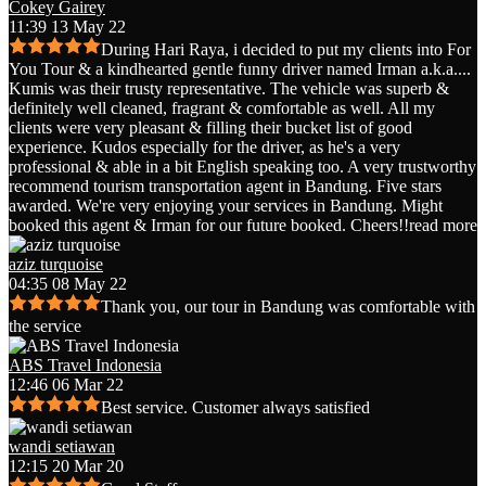
Cokey Gairey
11:39 13 May 22
During Hari Raya, i decided to put my clients into For
You Tour & a kindhearted gentle funny driver named Irman a.k.a.
...
Kumis was their trusty representative. The vehicle was superb &
definitely well cleaned, fragrant & comfortable as well. All my
clients were very pleasant & filling their bucket list of good
experience. Kudos especially for the driver, as he's a very
professional & able in a bit English speaking too. A very trustworthy
recommend tourism transportation agent in Bandung. Five stars
awarded. We're very enjoying your services in Bandung. Might
booked this agent & Irman for our future booked. Cheers!!
read more
aziz turquoise
04:35 08 May 22
Thank you, our tour in Bandung was comfortable with
the service
ABS Travel Indonesia
12:46 06 Mar 22
Best service. Customer always satisfied
wandi setiawan
12:15 20 Mar 20