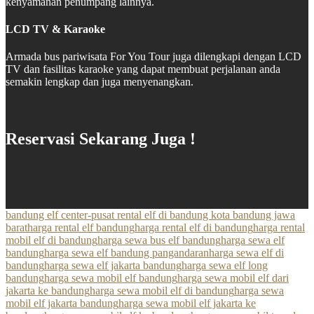
kenyamanan penumpang lainnya.
LCD TV & Karaoke
Armada bus pariwisata For You Tour juga dilengkapi dengan LCD
TV dan fasilitas karaoke yang dapat membuat perjalanan anda
semakin lengkap dan juga menyenangkan.
Reservasi Sekarang Juga !
bandung elf center-pusat rental elf di bandung kota bandung jawa
barat
harga rental elf bandung
harga rental elf di bandung
harga rental
mobil elf di bandung
harga sewa bus elf bandung
harga sewa elf
bandung
harga sewa elf bandung pangandaran
harga sewa elf di
bandung
harga sewa elf jakarta bandung
harga sewa elf long
bandung
harga sewa mobil elf bandung
harga sewa mobil elf dari
jakarta ke bandung
harga sewa mobil elf di bandung
harga sewa
mobil elf jakarta bandung
harga sewa mobil elf jakarta ke