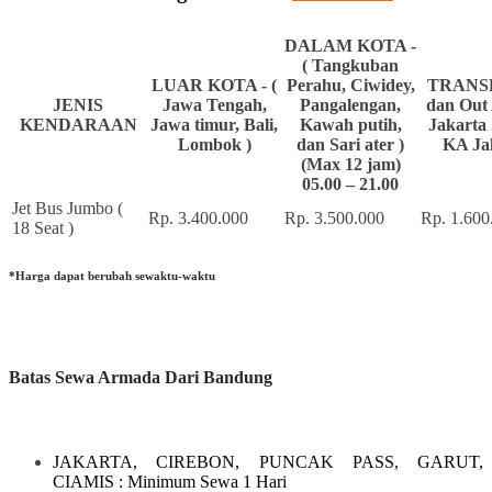
DALAM KOTA -
( Tangkuban
LUAR KOTA - (
Perahu, Ciwidey,
TRANSF
JENIS
Jawa Tengah,
Pangalengan,
dan Out 
KENDARAAN
Jawa timur, Bali,
Kawah putih,
Jakarta 
Lombok )
dan Sari ater )
KA Ja
(Max 12 jam)
05.00 – 21.00
Jet Bus Jumbo (
Rp. 3.400.000
Rp. 3.500.000
Rp. 1.600
18 Seat )
*Harga dapat berubah sewaktu-waktu
Batas Sewa Armada Dari Bandung
JAKARTA, CIREBON, PUNCAK PASS, GARUT,
CIAMIS
: Minimum Sewa 1 Hari