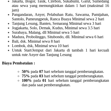
Jakarta, Bogor, Tasik, Cirebon, Sukabumi, Garut, Sumedang
atau sewa yang memungkinkan dalam 1 hari (maksimal 16
jam)
Pangandaran, Anyer, Pelabuhan Ratu, Sawarna, Pamijahan,
Santolo, Pameungpeuk, Ranca Buaya Minimal sewa 2 hari
Tanjung Lesung, Banten, Semarang Minimal sewa 3 hari
Jogjakarta, Solo, Demak, Kudus, Minimal sewa 3.5 hari
Surabaya, Malang, dll Minimal sewa 5 hari
Madura, Probolinggo, Situbondo, dll. Minimal sewa 6 hari
Bali, dsk. Minimal sewa 8 hari
Lombok, dsk, Minimal sewa 10 hari
Untuk Start/Jemput dari Jakarta di tambah 1 hari kecuali
untuk rute Anyer dan Tanjung Lesung
Biaya Pembatalan :
50%
pada
07
hari sebelum tanggal pemberangkatan.
75%
pada
03
hari sebelum tanggal pemberangkatan.
100%
pada
01
hari sebelum tanggal pemberangkatan
dan pada saat pemberangkatan.