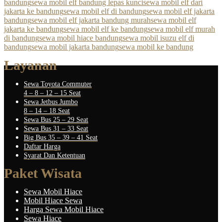
bandung
sewa mobil elf bandung lepas kunci
sewa mobil elf dari
jakarta ke bandung
sewa mobil elf di bandung
sewa mobil elf jakarta
bandung
sewa mobil elf jakarta bandung murah
sewa mobil elf
jakarta ke bandung
sewa mobil elf ke bandung
sewa mobil elf murah
di bandung
sewa mobil hiace bandung
sewa mobil isuzu elf di
bandung
sewa mobil jakarta bandung
sewa mobil ke bandung
Layanan
Sewa Toyota Commuter
4 – 8 – 12 – 15 Seat
Sewa Jetbus Jumbo
8 – 14 – 18 Seat
Sewa Bus 25 – 29 Seat
Sewa Bus 31 – 33 Seat
Big Bus 35 – 39 – 41 Seat
Daftar Harga
Syarat Dan Ketentuan
Paket Wisata
Sewa Mobil Hiace
Mobil Hiace Sewa
Harga Sewa Mobil Hiace
Sewa Hiace