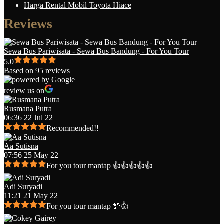
Harga Rental Mobil Toyota Hiace
Reviews
Sewa Bus Pariwisata - Sewa Bus Bandung - For You Tour
5.0
Based on 95 reviews
review us on
Rusmana Putra
06:36 22 Jul 22
Recommended!!
Aa Sutisna
07:56 25 May 22
For you tour mantap 👍👍👍👍👍
Adi Suryadi
11:21 21 May 22
For you tour mantap 💯👍