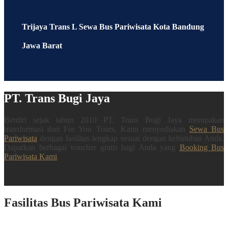
Trijaya Trans L Sewa Bus Pariwisata Kota Bandung
Jawa Barat
PT. Trans Bugi Jaya
Berdiri sejak tahun 2010 PT. Trans Bugi Jaya merupakan
transformasi dari For You Tours. Kami menyediakan
Sewa Bus
Pariwisata
dengan fasilitas lengkap sesuai dengan kebutuhan Anda.
Dapatkan berbagai voucher gratis bagi Anda yang
Booking Bus
Pariwisata Kami
.
Fasilitas Bus Pariwisata Kami