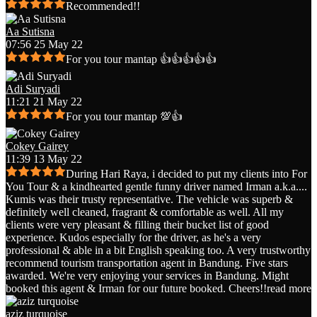
Recommended!!
Aa Sutisna
07:56 25 May 22
For you tour mantap 👍👍👍👍👍
Adi Suryadi
11:21 21 May 22
For you tour mantap 💯👍
Cokey Gairey
11:39 13 May 22
During Hari Raya, i decided to put my clients into For
You Tour & a kindhearted gentle funny driver named Irman a.k.a.
...
Kumis was their trusty representative. The vehicle was superb &
definitely well cleaned, fragrant & comfortable as well. All my
clients were very pleasant & filling their bucket list of good
experience. Kudos especially for the driver, as he's a very
professional & able in a bit English speaking too. A very trustworthy
recommend tourism transportation agent in Bandung. Five stars
awarded. We're very enjoying your services in Bandung. Might
booked this agent & Irman for our future booked. Cheers!!
read more
aziz turquoise