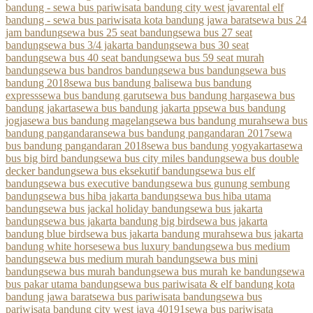
bandung - sewa bus pariwisata bandung city west java
rental elf
bandung - sewa bus pariwisata kota bandung jawa barat
sewa bus 24
jam bandung
sewa bus 25 seat bandung
sewa bus 27 seat
bandung
sewa bus 3/4 jakarta bandung
sewa bus 30 seat
bandung
sewa bus 40 seat bandung
sewa bus 59 seat murah
bandung
sewa bus bandros bandung
sewa bus bandung
sewa bus
bandung 2018
sewa bus bandung bali
sewa bus bandung
express
sewa bus bandung garut
sewa bus bandung harga
sewa bus
bandung jakarta
sewa bus bandung jakarta pp
sewa bus bandung
jogja
sewa bus bandung magelang
sewa bus bandung murah
sewa bus
bandung pangandaran
sewa bus bandung pangandaran 2017
sewa
bus bandung pangandaran 2018
sewa bus bandung yogyakarta
sewa
bus big bird bandung
sewa bus city miles bandung
sewa bus double
decker bandung
sewa bus eksekutif bandung
sewa bus elf
bandung
sewa bus executive bandung
sewa bus gunung sembung
bandung
sewa bus hiba jakarta bandung
sewa bus hiba utama
bandung
sewa bus jackal holiday bandung
sewa bus jakarta
bandung
sewa bus jakarta bandung big bird
sewa bus jakarta
bandung blue bird
sewa bus jakarta bandung murah
sewa bus jakarta
bandung white horse
sewa bus luxury bandung
sewa bus medium
bandung
sewa bus medium murah bandung
sewa bus mini
bandung
sewa bus murah bandung
sewa bus murah ke bandung
sewa
bus pakar utama bandung
sewa bus pariwisata & elf bandung kota
bandung jawa barat
sewa bus pariwisata bandung
sewa bus
pariwisata bandung city west java 40191
sewa bus pariwisata