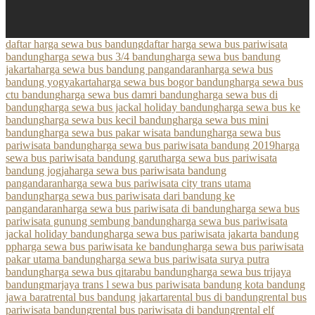
daftar harga sewa bus bandung
daftar harga sewa bus pariwisata
bandung
harga sewa bus 3/4 bandung
harga sewa bus bandung
jakarta
harga sewa bus bandung pangandaran
harga sewa bus
bandung yogyakarta
harga sewa bus bogor bandung
harga sewa bus
ctu bandung
harga sewa bus damri bandung
harga sewa bus di
bandung
harga sewa bus jackal holiday bandung
harga sewa bus ke
bandung
harga sewa bus kecil bandung
harga sewa bus mini
bandung
harga sewa bus pakar wisata bandung
harga sewa bus
pariwisata bandung
harga sewa bus pariwisata bandung 2019
harga
sewa bus pariwisata bandung garut
harga sewa bus pariwisata
bandung jogja
harga sewa bus pariwisata bandung
pangandaran
harga sewa bus pariwisata city trans utama
bandung
harga sewa bus pariwisata dari bandung ke
pangandaran
harga sewa bus pariwisata di bandung
harga sewa bus
pariwisata gunung sembung bandung
harga sewa bus pariwisata
jackal holiday bandung
harga sewa bus pariwisata jakarta bandung
pp
harga sewa bus pariwisata ke bandung
harga sewa bus pariwisata
pakar utama bandung
harga sewa bus pariwisata surya putra
bandung
harga sewa bus qitarabu bandung
harga sewa bus trijaya
bandung
marjaya trans l sewa bus pariwisata bandung kota bandung
jawa barat
rental bus bandung jakarta
rental bus di bandung
rental bus
pariwisata bandung
rental bus pariwisata di bandung
rental elf