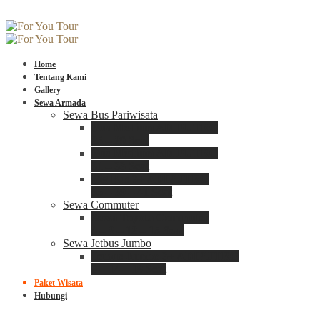
Home
Tentang Kami
Gallery
Sewa Armada
Sewa Bus Pariwisata
Bus Medium ADIPUTRO
25 – 29 Seat
Bus Medium ADIPUTRO
31 – 33 Seat
Big Bus 3+ ADIPUTRO
35 – 39 – 41 Seat
Sewa Commuter
Sewa Toyota Commuter
4 – 8 – 12 – 15 Seat
Sewa Jetbus Jumbo
Jetbus Jumbo 3+ ADIPUTRO
8 – 14 – 18 Seat
Paket Wisata
Hubungi