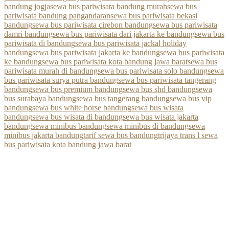
bandung jogja
sewa bus pariwisata bandung murah
sewa bus
pariwisata bandung pangandaran
sewa bus pariwisata bekasi
bandung
sewa bus pariwisata cirebon bandung
sewa bus pariwisata
damri bandung
sewa bus pariwisata dari jakarta ke bandung
sewa bus
pariwisata di bandung
sewa bus pariwisata jackal holiday
bandung
sewa bus pariwisata jakarta ke bandung
sewa bus pariwisata
ke bandung
sewa bus pariwisata kota bandung jawa barat
sewa bus
pariwisata murah di bandung
sewa bus pariwisata solo bandung
sewa
bus pariwisata surya putra bandung
sewa bus pariwisata tangerang
bandung
sewa bus premium bandung
sewa bus shd bandung
sewa
bus surabaya bandung
sewa bus tangerang bandung
sewa bus vip
bandung
sewa bus white horse bandung
sewa bus wisata
bandung
sewa bus wisata di bandung
sewa bus wisata jakarta
bandung
sewa minibus bandung
sewa minibus di bandung
sewa
minibus jakarta bandung
tarif sewa bus bandung
trijaya trans l sewa
bus pariwisata kota bandung jawa barat