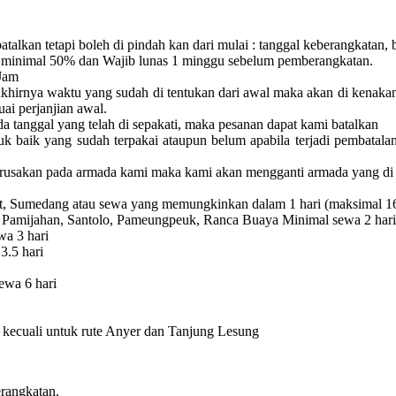
batalkan tetapi boleh di pindah kan dari mulai :
tanggal keberangkatan, 
minimal 50% dan Wajib lunas 1 minggu sebelum pemberangkatan.
Jam
akhirnya waktu yang sudah di tentukan dari awal maka akan di kenaka
uai perjanjian awal.
a tanggal yang telah di sepakati, maka pesanan dapat kami batalkan
uk baik yang sudah terpakai ataupun belum apabila terjadi pembatala
erusakan pada armada kami maka kami akan mengganti armada yang di 
rut, Sumedang atau sewa yang memungkinkan dalam 1 hari (maksimal 1
 Pamijahan, Santolo, Pameungpeuk, Ranca Buaya Minimal sewa 2 hari
a 3 hari
3.5 hari
ewa 6 hari
ri kecuali untuk rute Anyer dan Tanjung Lesung
rangkatan.