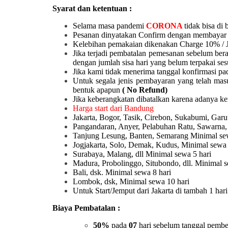
Syarat dan ketentuan :
Selama masa pandemi
CORONA
tidak bisa di 
Pesanan dinyatakan Confirm dengan membayar 
Kelebihan pemakaian dikenakan Charge 10% / 
Jika terjadi pembatalan pemesanan sebelum ber
dengan jumlah sisa hari yang belum terpakai ses
Jika kami tidak menerima tanggal konfirmasi pad
Untuk segala jenis pembayaran yang telah mas
bentuk apapun
( No Refund)
Jika keberangkatan dibatalkan karena adanya k
Harga start dari Bandung
Jakarta, Bogor, Tasik, Cirebon, Sukabumi, Ga
Pangandaran, Anyer, Pelabuhan Ratu, Sawarna,
Tanjung Lesung, Banten, Semarang Minimal sew
Jogjakarta, Solo, Demak, Kudus, Minimal sewa 
Surabaya, Malang, dll Minimal sewa 5 hari
Madura, Probolinggo, Situbondo, dll. Minimal s
Bali, dsk. Minimal sewa 8 hari
Lombok, dsk, Minimal sewa 10 hari
Untuk Start/Jemput dari Jakarta di tambah 1 ha
Biaya Pembatalan :
50%
pada
07
hari sebelum tanggal pembe