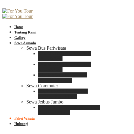
Home
Tentang Kami
Gallery
Sewa Armada
Sewa Bus Pariwisata
Bus Medium ADIPUTRO
25 – 29 Seat
Bus Medium ADIPUTRO
31 – 33 Seat
Big Bus 3+ ADIPUTRO
35 – 39 – 41 Seat
Sewa Commuter
Sewa Toyota Commuter
4 – 8 – 12 – 15 Seat
Sewa Jetbus Jumbo
Jetbus Jumbo 3+ ADIPUTRO
8 – 14 – 18 Seat
Paket Wisata
Hubungi