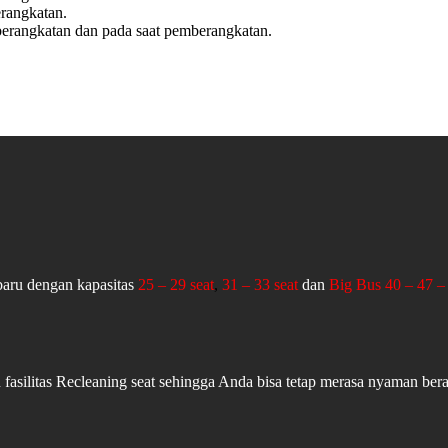
rangkatan.
erangkatan dan pada saat pemberangkatan.
aru dengan kapasitas
25 – 29 seat
,
31 – 33 seat
dan
Big Bus 40 – 47 – 
fasilitas Recleaning seat sehingga Anda bisa tetap merasa nyaman ber