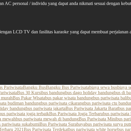
an AC personal / individu yang dapat anda nikmati sesuai dengan ke
 dengan LCD TV dan fasilitas karaoke yang dapat membuat perjalanan
 Pariwisata
Bangku Bus
Bangku Bus Pariwisata
biaya sewa bus
biaya s
ariwisata
Bus 30 Kursi
bus bandung
bus dago holiday bandung
bus di b
 murah
Bus Pakar Wisata
bus pakar wisata bandung
bus pariwisata bali
b
isata budiman bandung
bus pariwisata cikarang
bus pariwisata ctu bandu
oliday bandung
bus pariwisata jakarta
Bus Pariwisata Jakarta Barat
bus par
bus pariwisata jogja terbaik
Bus Pariwisata Jogja Terbaru
bus pariwisata
ta mewah
bus pariwisata mewah di bandung
Bus Pariwisata Mini
bus par
s pariwisata sukabumi
Bus Pariwisata Surabaya
bus pariwisata surya pu
Terbaru 2021
Bus Pariwisata Terdekat
bus pariwisata white horse
bus par