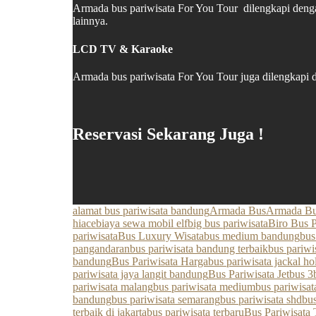
Armada bus pariwisata For You Tour dilengkapi deng
lainnya.
LCD TV & Karaoke
Armada bus pariwisata For You Tour juga dilengkapi
Reservasi Sekarang Juga !
alamat bus pariwisata bandung
Armada Bus
Armada Bus
hiace
biaya sewa mobil elf
big bus pariwisata
Biro Bus P
pariwisata
Bus Luxury Wisata
bus medium bandung
bus
pangandaran
bus pariwisata bandung terbaik
bus pariw
bandung
Bus Pariwisata Harga
bus pariwisata jackal h
pariwisata jaya langit bandung
Bus Pariwisata Jetbus 3
pariwisata malang
bus pariwisata medium
bus pariwisa
bandung
bus pariwisata semarang
bus pariwisata shd
bu
terbaik di jakarta
bus pariwisata terbaru
Bus Pariwisata 