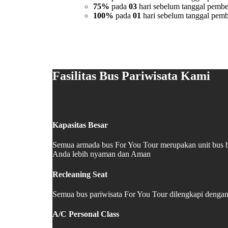
75%
pada
03
hari sebelum tanggal pembe
100%
pada
01
hari sebelum tanggal pemb
Fasilitas Bus Pariwisata Kami
Kapasitas Besar
Semua armada bus For You Tour merupakan unit bus b
Anda lebih nyaman dan Aman
Recleaning Seat
Semua bus pariwisata For You Tour dilengkapi dengan 
A/C Personal Class