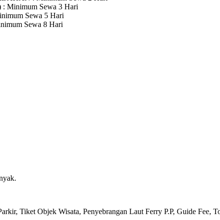
)
: Minimum Sewa 3 Hari
inimum Sewa 5 Hari
inimum Sewa 8 Hari
nyak.
arkir, Tiket Objek Wisata, Penyebrangan Laut Ferry P.P, Guide Fee, T