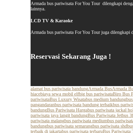
Armada bus pariwisata For You Tour dilengkapi deng
lainnya.
LCD TV & Karaoke
Armada bus pariwisata For You Tour juga dilengkapi
Reservasi Sekarang Juga !
alamat bus pariwisata bandung
Armada Bus
Armada Bus
hiace
biaya sewa mobil elf
big bus pariwisata
Biro Bus P
pariwisata
Bus Luxury Wisata
bus medium bandung
bus
pangandaran
bus pariwisata bandung terbaik
bus pariw
bandung
Bus Pariwisata Harga
bus pariwisata jackal h
pariwisata jaya langit bandung
Bus Pariwisata Jetbus 3
pariwisata malang
bus pariwisata medium
bus pariwisa
bandung
bus pariwisata semarang
bus pariwisata shd
bu
terbaik di jakarta
bus pariwisata terbaru
Bus Pariwisata 