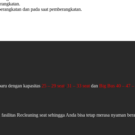
rangkatan.
erangkatan dan pada saat pemberangkatan.
aru dengan kapasitas
25 – 29 seat
,
31 – 33 seat
dan
Big Bus 40 – 47 – 
fasilitas Recleaning seat sehingga Anda bisa tetap merasa nyaman ber