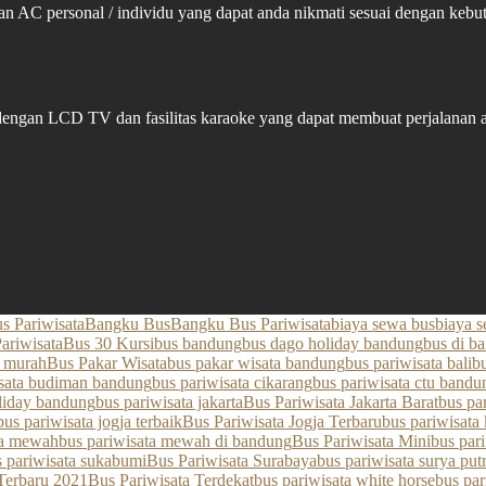
an AC personal / individu yang dapat anda nikmati sesuai dengan ke
 dengan LCD TV dan fasilitas karaoke yang dapat membuat perjalanan
 Pariwisata
Bangku Bus
Bangku Bus Pariwisata
biaya sewa bus
biaya s
ariwisata
Bus 30 Kursi
bus bandung
bus dago holiday bandung
bus di b
 murah
Bus Pakar Wisata
bus pakar wisata bandung
bus pariwisata bali
b
isata budiman bandung
bus pariwisata cikarang
bus pariwisata ctu bandu
oliday bandung
bus pariwisata jakarta
Bus Pariwisata Jakarta Barat
bus par
bus pariwisata jogja terbaik
Bus Pariwisata Jogja Terbaru
bus pariwisata
ta mewah
bus pariwisata mewah di bandung
Bus Pariwisata Mini
bus par
s pariwisata sukabumi
Bus Pariwisata Surabaya
bus pariwisata surya pu
Terbaru 2021
Bus Pariwisata Terdekat
bus pariwisata white horse
bus par