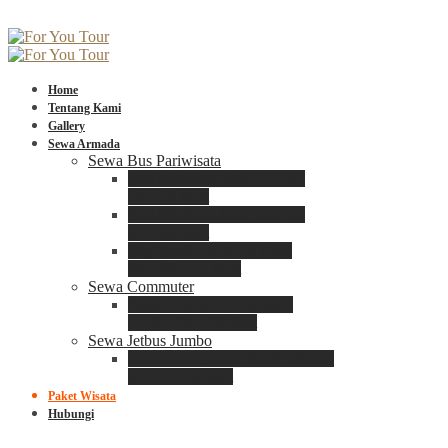
Home
Tentang Kami
Gallery
Sewa Armada
Sewa Bus Pariwisata
Bus Medium ADIPUTRO
25 – 29 Seat
Bus Medium ADIPUTRO
31 – 33 Seat
Big Bus 3+ ADIPUTRO
35 – 39 – 41 Seat
Sewa Commuter
Sewa Toyota Commuter
4 – 8 – 12 – 15 Seat
Sewa Jetbus Jumbo
Jetbus Jumbo 3+ ADIPUTRO
8 – 14 – 18 Seat
Paket Wisata
Hubungi