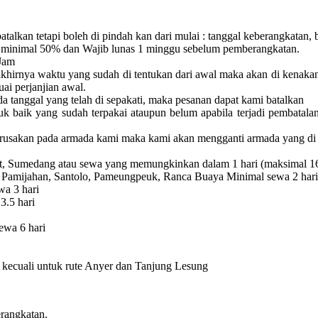
batalkan tetapi boleh di pindah kan dari mulai :
tanggal keberangkatan, 
minimal 50% dan Wajib lunas 1 minggu sebelum pemberangkatan.
Jam
akhirnya waktu yang sudah di tentukan dari awal maka akan di kenaka
uai perjanjian awal.
a tanggal yang telah di sepakati, maka pesanan dapat kami batalkan
uk baik yang sudah terpakai ataupun belum apabila terjadi pembatala
erusakan pada armada kami maka kami akan mengganti armada yang di 
rut, Sumedang atau sewa yang memungkinkan dalam 1 hari (maksimal 1
 Pamijahan, Santolo, Pameungpeuk, Ranca Buaya Minimal sewa 2 hari
a 3 hari
3.5 hari
ewa 6 hari
ri kecuali untuk rute Anyer dan Tanjung Lesung
rangkatan.