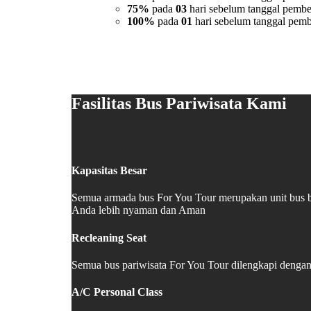
75%
pada
03
hari sebelum tanggal pembe
100%
pada
01
hari sebelum tanggal pemb
Fasilitas Bus Pariwisata Kami
Kapasitas Besar
Semua armada bus For You Tour merupakan unit bus b
Anda lebih nyaman dan Aman
Recleaning Seat
Semua bus pariwisata For You Tour dilengkapi dengan 
A/C Personal Class