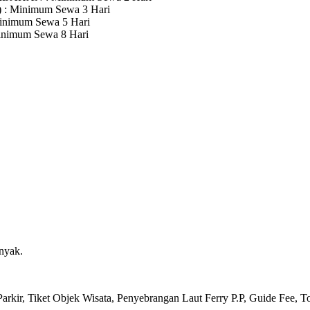
)
: Minimum Sewa 3 Hari
inimum Sewa 5 Hari
inimum Sewa 8 Hari
nyak.
arkir, Tiket Objek Wisata, Penyebrangan Laut Ferry P.P, Guide Fee, T