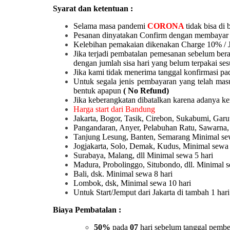
Syarat dan ketentuan :
Selama masa pandemi
CORONA
tidak bisa di 
Pesanan dinyatakan Confirm dengan membayar 
Kelebihan pemakaian dikenakan Charge 10% / 
Jika terjadi pembatalan pemesanan sebelum ber
dengan jumlah sisa hari yang belum terpakai ses
Jika kami tidak menerima tanggal konfirmasi pad
Untuk segala jenis pembayaran yang telah mas
bentuk apapun
( No Refund)
Jika keberangkatan dibatalkan karena adanya k
Harga start dari Bandung
Jakarta, Bogor, Tasik, Cirebon, Sukabumi, Ga
Pangandaran, Anyer, Pelabuhan Ratu, Sawarna,
Tanjung Lesung, Banten, Semarang Minimal sew
Jogjakarta, Solo, Demak, Kudus, Minimal sewa 
Surabaya, Malang, dll Minimal sewa 5 hari
Madura, Probolinggo, Situbondo, dll. Minimal s
Bali, dsk. Minimal sewa 8 hari
Lombok, dsk, Minimal sewa 10 hari
Untuk Start/Jemput dari Jakarta di tambah 1 ha
Biaya Pembatalan :
50%
pada
07
hari sebelum tanggal pembe