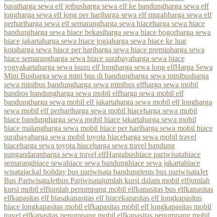
barat
harga sewa elf jetbus
harga sewa elf ke bandung
harga sewa elf
long
harga sewa elf long per hari
harga sewa elf murah
harga sewa elf
perhari
harga sewa elf semarang
harga sewa hiace
harga sewa hiace
bandung
harga sewa hiace bekasi
harga sewa hiace bogor
harga sewa
hiace jakarta
harga sewa hiace jogja
harga sewa hiace ke luar
kota
harga sewa hiace per hari
harga sewa hiace premio
harga sewa
hiace semarang
harga sewa hiace surabaya
harga sewa hiace
yogyakarta
harga sewa isuzu elf long
harga sewa long elf
Harga Sewa
Mini Bus
harga sewa mini bus di bandung
harga sewa minibus
harga
sewa minibus bandung
harga sewa minibus elf
harga sewa mobil
bandros bandung
harga sewa mobil elf
harga sewa mobil elf
bandung
harga sewa mobil elf jakarta
harga sewa mobil elf long
harga
sewa mobil elf perhari
harga sewa mobil hiace
harga sewa mobil
hiace bandung
harga sewa mobil hiace jakarta
harga sewa mobil
hiace malang
harga sewa mobil hiace per hari
harga sewa mobil hiace
surabaya
harga sewa mobil toyota hiace
harga sewa mobil travel
hiace
harga sewa toyota hiace
harga sewa travel bandung
pangandaran
harga sewa travel elf
Hargabus
hiace pariwisata
hiace
semarang
hiace sewa
hiace sewa bandung
hiace sewa jakarta
hiace
wisata
jackal holiday bus pariwisata bandung
jenis bus pariwisata
Jet
Bus Pariwisata
Jetbus Pariwisata
jumlah kursi dalam mobil elf
jumlah
kursi mobil elf
jumlah penumpang mobil elf
kapasitas bus elf
kapasitas
elf
kapasitas elf biasa
kapasitas elf hiace
kapasitas elf long
kapasitas
hiace long
kapasitas mobil elf
kapasitas mobil elf long
kapasitas mobil
travel elf
kapasitas penumpang mobil elf
kapasitas penumpang mobil