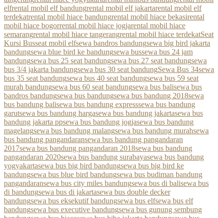
elf
rental mobil elf bandung
rental mobil elf jakarta
rental mobil elf
terdekat
rental mobil hiace bandung
rental mobil hiace bekasi
rental
mobil hiace bogor
rental mobil hiace jogja
rental mobil hiace
semarang
rental mobil hiace tangerang
rental mobil hiace terdekat
Seat
Kursi Bus
seat mobil elf
sewa bandros bandung
sewa big bird jakarta
bandung
sewa blue bird ke bandung
sewa bus
sewa bus 24 jam
bandung
sewa bus 25 seat bandung
sewa bus 27 seat bandung
sewa
bus 3/4 jakarta bandung
sewa bus 30 seat bandung
Sewa Bus 34
sewa
bus 35 seat bandung
sewa bus 40 seat bandung
sewa bus 59 seat
murah bandung
sewa bus 60 seat bandung
sewa bus bali
sewa bus
bandros bandung
sewa bus bandung
sewa bus bandung 2018
sewa
bus bandung bali
sewa bus bandung express
sewa bus bandung
garut
sewa bus bandung harga
sewa bus bandung jakarta
sewa bus
bandung jakarta pp
sewa bus bandung jogja
sewa bus bandung
magelang
sewa bus bandung malang
sewa bus bandung murah
sewa
bus bandung pangandaran
sewa bus bandung pangandaran
2017
sewa bus bandung pangandaran 2018
sewa bus bandung
pangandaran 2020
sewa bus bandung surabaya
sewa bus bandung
yogyakarta
sewa bus big bird bandung
sewa bus big bird ke
bandung
sewa bus blue bird bandung
sewa bus budiman bandung
pangandaran
sewa bus city miles bandung
sewa bus di bali
sewa bus
di bandung
sewa bus di jakarta
sewa bus double decker
bandung
sewa bus eksekutif bandung
sewa bus elf
sewa bus elf
bandung
sewa bus executive bandung
sewa bus gunung sembung