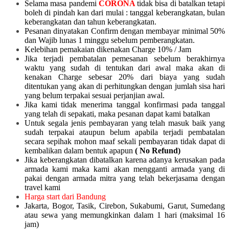
Selama masa pandemi
CORONA
tidak bisa di batalkan tetapi
boleh di pindah kan dari mulai :
tanggal keberangkatan, bulan
keberangkatan dan tahun keberangkatan.
Pesanan dinyatakan Confirm dengan membayar minimal 50%
dan Wajib lunas 1 minggu sebelum pemberangkatan.
Kelebihan pemakaian dikenakan Charge 10% / Jam
Jika terjadi pembatalan pemesanan sebelum berakhirnya
waktu yang sudah di tentukan dari awal maka akan di
kenakan Charge sebesar 20% dari biaya yang sudah
ditentukan yang akan di perhitungkan dengan jumlah sisa hari
yang belum terpakai sesuai perjanjian awal.
Jika kami tidak menerima tanggal konfirmasi pada tanggal
yang telah di sepakati, maka pesanan dapat kami batalkan
Untuk segala jenis pembayaran yang telah masuk baik yang
sudah terpakai ataupun belum apabila terjadi pembatalan
secara sepihak mohon maaf sekali pembayaran tidak dapat di
kembalikan dalam bentuk apapun
( No Refund)
Jika keberangkatan dibatalkan karena adanya kerusakan pada
armada kami maka kami akan mengganti armada yang di
pakai dengan armada mitra yang telah bekerjasama dengan
travel kami
Harga start dari Bandung
Jakarta, Bogor, Tasik, Cirebon, Sukabumi, Garut, Sumedang
atau sewa yang memungkinkan dalam 1 hari (maksimal 16
jam)