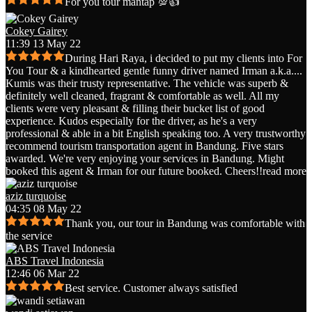
For you tour mantap 💯👍
Cokey Gairey
11:39 13 May 22
During Hari Raya, i decided to put my clients into For
You Tour & a kindhearted gentle funny driver named Irman a.k.a.
...
Kumis was their trusty representative. The vehicle was superb &
definitely well cleaned, fragrant & comfortable as well. All my
clients were very pleasant & filling their bucket list of good
experience. Kudos especially for the driver, as he's a very
professional & able in a bit English speaking too. A very trustworthy
recommend tourism transportation agent in Bandung. Five stars
awarded. We're very enjoying your services in Bandung. Might
booked this agent & Irman for our future booked. Cheers!!
read more
aziz turquoise
04:35 08 May 22
Thank you, our tour in Bandung was comfortable with
the service
ABS Travel Indonesia
12:46 06 Mar 22
Best service. Customer always satisfied