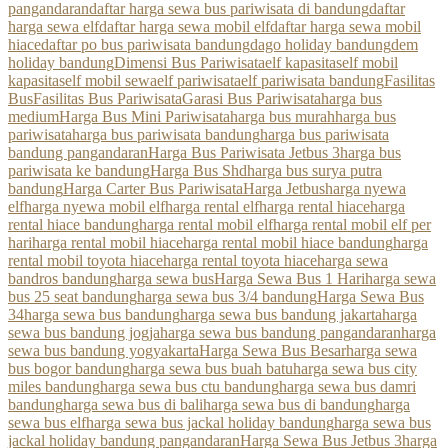
pangandaran
daftar harga sewa bus pariwisata di bandung
daftar
harga sewa elf
daftar harga sewa mobil elf
daftar harga sewa mobil
hiace
daftar po bus pariwisata bandung
dago holiday bandung
dem
holiday bandung
Dimensi Bus Pariwisata
elf kapasitas
elf mobil
kapasitas
elf mobil sewa
elf pariwisata
elf pariwisata bandung
Fasilitas
Bus
Fasilitas Bus Pariwisata
Garasi Bus Pariwisata
harga bus
medium
Harga Bus Mini Pariwisata
harga bus murah
harga bus
pariwisata
harga bus pariwisata bandung
harga bus pariwisata
bandung pangandaran
Harga Bus Pariwisata Jetbus 3
harga bus
pariwisata ke bandung
Harga Bus Shd
harga bus surya putra
bandung
Harga Carter Bus Pariwisata
Harga Jetbus
harga nyewa
elf
harga nyewa mobil elf
harga rental elf
harga rental hiace
harga
rental hiace bandung
harga rental mobil elf
harga rental mobil elf per
hari
harga rental mobil hiace
harga rental mobil hiace bandung
harga
rental mobil toyota hiace
harga rental toyota hiace
harga sewa
bandros bandung
harga sewa bus
Harga Sewa Bus 1 Hari
harga sewa
bus 25 seat bandung
harga sewa bus 3/4 bandung
Harga Sewa Bus
34
harga sewa bus bandung
harga sewa bus bandung jakarta
harga
sewa bus bandung jogja
harga sewa bus bandung pangandaran
harga
sewa bus bandung yogyakarta
Harga Sewa Bus Besar
harga sewa
bus bogor bandung
harga sewa bus buah batu
harga sewa bus city
miles bandung
harga sewa bus ctu bandung
harga sewa bus damri
bandung
harga sewa bus di bali
harga sewa bus di bandung
harga
sewa bus elf
harga sewa bus jackal holiday bandung
harga sewa bus
jackal holiday bandung pangandaran
Harga Sewa Bus Jetbus 3
harga