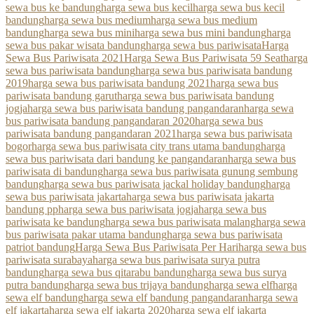
sewa bus ke bandung
harga sewa bus kecil
harga sewa bus kecil
bandung
harga sewa bus medium
harga sewa bus medium
bandung
harga sewa bus mini
harga sewa bus mini bandung
harga
sewa bus pakar wisata bandung
harga sewa bus pariwisata
Harga
Sewa Bus Pariwisata 2021
Harga Sewa Bus Pariwisata 59 Seat
harga
sewa bus pariwisata bandung
harga sewa bus pariwisata bandung
2019
harga sewa bus pariwisata bandung 2021
harga sewa bus
pariwisata bandung garut
harga sewa bus pariwisata bandung
jogja
harga sewa bus pariwisata bandung pangandaran
harga sewa
bus pariwisata bandung pangandaran 2020
harga sewa bus
pariwisata bandung pangandaran 2021
harga sewa bus pariwisata
bogor
harga sewa bus pariwisata city trans utama bandung
harga
sewa bus pariwisata dari bandung ke pangandaran
harga sewa bus
pariwisata di bandung
harga sewa bus pariwisata gunung sembung
bandung
harga sewa bus pariwisata jackal holiday bandung
harga
sewa bus pariwisata jakarta
harga sewa bus pariwisata jakarta
bandung pp
harga sewa bus pariwisata jogja
harga sewa bus
pariwisata ke bandung
harga sewa bus pariwisata malang
harga sewa
bus pariwisata pakar utama bandung
harga sewa bus pariwisata
patriot bandung
Harga Sewa Bus Pariwisata Per Hari
harga sewa bus
pariwisata surabaya
harga sewa bus pariwisata surya putra
bandung
harga sewa bus qitarabu bandung
harga sewa bus surya
putra bandung
harga sewa bus trijaya bandung
harga sewa elf
harga
sewa elf bandung
harga sewa elf bandung pangandaran
harga sewa
elf jakarta
harga sewa elf jakarta 2020
harga sewa elf jakarta