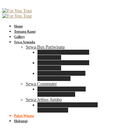
Home
Tentang Kami
Gallery
Sewa Armada
Sewa Bus Pariwisata
Bus Medium ADIPUTRO
25 – 29 Seat
Bus Medium ADIPUTRO
31 – 33 Seat
Big Bus 3+ ADIPUTRO
35 – 39 – 41 Seat
Sewa Commuter
Sewa Toyota Commuter
4 – 8 – 12 – 15 Seat
Sewa Jetbus Jumbo
Jetbus Jumbo 3+ ADIPUTRO
8 – 14 – 18 Seat
Paket Wisata
Hubungi