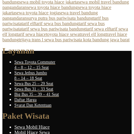
bandung
sewa mobil toyota hiace jakarta
sewa mobil travel bandung
pangandaran
sewa toyota hiace bandung
sewa toyota hiace
jakarta
sewa toyota hiace jogja
sewa travel bandung
pangandaran
surya putra bus pariwisata bandung
tarif bus
pariwisata
tarif elf
tarif sewa bus bandung
tarif sewa bus
pariwisata
tarif sewa bus pariwisata bandung
tarif sewa elf
tarif sewa
elf long
tarif sewa hiace
toyota hiace sewa
travel elf long
travel hiace
bandung
trijaya trans l sewa bus pariwisata kota bandung jawa barat
Layanan
Sewa Toyota Commuter
4 – 8 – 12 – 15 Seat
Sewa Jetbus Jumbo
8 – 14 – 18 Seat
Sewa Bus 25 – 29 Seat
Sewa Bus 31 – 33 Seat
Big Bus 35 – 39 – 41 Seat
Daftar Harga
Syarat Dan Ketentuan
Paket Wisata
Sewa Mobil Hiace
Mobil Hiace Sewa