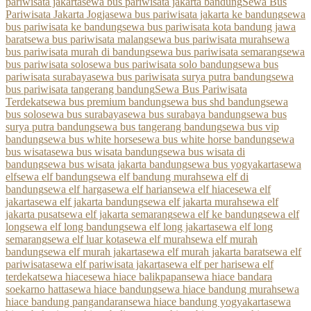
pariwisata jakarta
sewa bus pariwisata jakarta bandung
Sewa Bus
Pariwisata Jakarta Jogja
sewa bus pariwisata jakarta ke bandung
sewa
bus pariwisata ke bandung
sewa bus pariwisata kota bandung jawa
barat
sewa bus pariwisata malang
sewa bus pariwisata murah
sewa
bus pariwisata murah di bandung
sewa bus pariwisata semarang
sewa
bus pariwisata solo
sewa bus pariwisata solo bandung
sewa bus
pariwisata surabaya
sewa bus pariwisata surya putra bandung
sewa
bus pariwisata tangerang bandung
Sewa Bus Pariwisata
Terdekat
sewa bus premium bandung
sewa bus shd bandung
sewa
bus solo
sewa bus surabaya
sewa bus surabaya bandung
sewa bus
surya putra bandung
sewa bus tangerang bandung
sewa bus vip
bandung
sewa bus white horse
sewa bus white horse bandung
sewa
bus wisata
sewa bus wisata bandung
sewa bus wisata di
bandung
sewa bus wisata jakarta bandung
sewa bus yogyakarta
sewa
elf
sewa elf bandung
sewa elf bandung murah
sewa elf di
bandung
sewa elf harga
sewa elf harian
sewa elf hiace
sewa elf
jakarta
sewa elf jakarta bandung
sewa elf jakarta murah
sewa elf
jakarta pusat
sewa elf jakarta semarang
sewa elf ke bandung
sewa elf
long
sewa elf long bandung
sewa elf long jakarta
sewa elf long
semarang
sewa elf luar kota
sewa elf murah
sewa elf murah
bandung
sewa elf murah jakarta
sewa elf murah jakarta barat
sewa elf
pariwisata
sewa elf pariwisata jakarta
sewa elf per hari
sewa elf
terdekat
sewa hiace
sewa hiace balikpapan
sewa hiace bandara
soekarno hatta
sewa hiace bandung
sewa hiace bandung murah
sewa
hiace bandung pangandaran
sewa hiace bandung yogyakarta
sewa