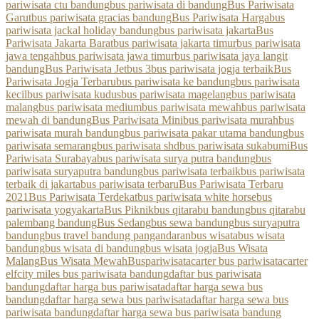
pariwisata ctu bandung
bus pariwisata di bandung
Bus Pariwisata
Garut
bus pariwisata gracias bandung
Bus Pariwisata Harga
bus
pariwisata jackal holiday bandung
bus pariwisata jakarta
Bus
Pariwisata Jakarta Barat
bus pariwisata jakarta timur
bus pariwisata
jawa tengah
bus pariwisata jawa timur
bus pariwisata jaya langit
bandung
Bus Pariwisata Jetbus 3
bus pariwisata jogja terbaik
Bus
Pariwisata Jogja Terbaru
bus pariwisata ke bandung
bus pariwisata
kecil
bus pariwisata kudus
bus pariwisata magelang
bus pariwisata
malang
bus pariwisata medium
bus pariwisata mewah
bus pariwisata
mewah di bandung
Bus Pariwisata Mini
bus pariwisata murah
bus
pariwisata murah bandung
bus pariwisata pakar utama bandung
bus
pariwisata semarang
bus pariwisata shd
bus pariwisata sukabumi
Bus
Pariwisata Surabaya
bus pariwisata surya putra bandung
bus
pariwisata suryaputra bandung
bus pariwisata terbaik
bus pariwisata
terbaik di jakarta
bus pariwisata terbaru
Bus Pariwisata Terbaru
2021
Bus Pariwisata Terdekat
bus pariwisata white horse
bus
pariwisata yogyakarta
Bus Piknik
bus qitarabu bandung
bus qitarabu
palembang bandung
Bus Sedang
bus sewa bandung
bus suryaputra
bandung
bus travel bandung pangandaran
bus wisata
bus wisata
bandung
bus wisata di bandung
bus wisata jogja
Bus Wisata
Malang
Bus Wisata Mewah
Buspariwisata
carter bus pariwisata
carter
elf
city miles bus pariwisata bandung
daftar bus pariwisata
bandung
daftar harga bus pariwisata
daftar harga sewa bus
bandung
daftar harga sewa bus pariwisata
daftar harga sewa bus
pariwisata bandung
daftar harga sewa bus pariwisata bandung