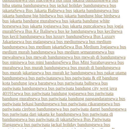
bandung
sewa bus hiace
sewa bus hiba jakarta bandung
sewa bus
hiba utama bandung
sewa bus jackal holiday bandung
sewa bus
jakarta
Sewa Bus Jakarta Bali
sewa bus jakarta bandung
sewa bus
jakarta bandung big bird
sewa bus jakarta bandung blue bird
sewa
bus jakarta bandung murah
sewa bus jakarta bandung white
horse
sewa bus jakarta jogja
sewa bus jakarta puncak
sewa bus jogja
murah
Sewa Bus Ke Bali
sewa bus ke bandung
sewa bus kecil
sewa
bus kecil bandung
sewa bus luxury bandung
Sewa Bus Luxury
Jakarta
sewa bus malang
sewa bus medium
sewa bus medium
bandung
sewa bus medium jakarta
Sewa Bus Medium Jogja
sewa bus
medium murah bandung
sewa bus medium semarang
sewa bus
mewah
sewa bus mewah bandung
sewa bus mewah di bandung
sewa
bus mini
sewa bus mini bandung
Sewa Bus Mini Surabaya
sewa bus
murah
sewa bus murah bandung
sewa bus murah di bandung
sewa
bus murah jakarta
sewa bus murah ke bandung
sewa bus pakar utama
bandung
sewa bus pariwisata
sewa bus pariwisata & elf bandung
kota bandung jawa barat
sewa bus pariwisata bali
sewa bus
pariwisata bandung
sewa bus pariwisata bandung city west java
40191
sewa bus pariwisata bandung jogja
sewa bus pariwisata
bandung murah
sewa bus pariwisata bandung pangandaran
sewa bus
pariwisata bekasi bandung
sewa bus pariwisata cikarang
sewa bus
pariwisata cirebon bandung
sewa bus pariwisata damri bandung
sewa
bus pariwisata dari jakarta ke bandung
sewa bus pariwisata di
bandung
sewa bus pariwisata di jakarta
Sewa Bus Pariwisata
Harga
sewa bus pariwisata jackal holiday bandung
sewa bus