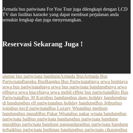
Armada bus pariwisata For You Tour juga dilengkapi dengan LCD
TV dan fasilitas karaoke yang dapat membuat perjalanan anda
semakin lengkap dan juga menyenangkan.
Reservasi Sekarang Juga !
alamat bus pariwisata bandung
Armada Bus
Armada Bus
Pariwisata
Bangku Bus
Bangku Bus Pariwisata
biaya sewa bus
biaya
sewa bus pariwisata
biaya sewa bus pariwisata bandung
biaya sewa
elf
biaya sewa hiace
biaya sewa mobil elf
big bus pariwisata
Biro Bus
Pariwisata
Bus 30 Kursi
bus bandung
bus dago holiday bandung
bus
di bandung
bus elf pariwisata
bus holiday bandung
Bus Jetbus
bus
jogja
bus kecil pariwisata
Bus Luxury Wisata
bus medium
bandung
bus murah
Bus Pakar Wisata
bus pakar wisata bandung
bus
pariwisata bali
bus pariwisata bandung
bus pariwisata bandung
murah
bus pariwisata bandung pangandaran
bus pariwisata bandung
terbaik
bus pariwisata budiman bandung
bus pariwisata cikarang
bus