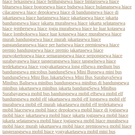
hiace bekasi
sewa hiace belitung
sewa hiace bintaro
sewa hiace
blitar
sewa hiace bogor
sewa hiace bsd
sewa hiace bulanan
sewa hiace
cilacap
sewa hiace depok
sewa hiace di bandung
sewa hiace di
jakarta
sewa hiace harian
sewa hiace jakarta
sewa hiace jakarta
bandung
sewa hiace jakarta murah
sewa hiace jakarta selatan
sewa
hiace jember
sewa hiace jogja murah
sewa hiace ke luar kota
sewa
hiace lombok
sewa hiace luar kota
sewa hiace murah
sewa hiace
murah bandung
sewa hiace murah jakarta
sewa hiace
pangandaran
sewa hiace per hari
sewa hiace premio
sewa hiace
premio bandung
sewa hiace premio jakarta
sewa hiace
purwokerto
sewa hiace semarang
sewa hiace serpong
sewa hiace
surabaya
sewa hiace tangerang
sewa hiace tangsel
sewa hiace
terdekat
sewa hiace yogyakarta
sewa long elf
sewa medium bus
bandung
sewa microbus bandung
Sewa Mini Bus
sewa mini bus
bandung
Sewa Mini Bus Jakarta
Sewa Mini Bus Surabaya
Sewa
Minibus Bali
sewa minibus bandung
sewa minibus di bandung
sewa
minibus jakarta
sewa minibus jakarta bandung
Sewa Minibus
Surabaya
sewa mobil bus bandung
sewa mobil elf
sewa mobil elf
bandung
sewa mobil elf jakarta
sewa mobil elf long
sewa mobil elf
murah
sewa mobil elf murah jakarta
sewa mobil elf terdekat
sewa
mobil hiace
sewa mobil hiace depok
sewa mobil hiace di jogja
sewa
mobil hiace jakarta
sewa mobil hiace jakarta jogja
sewa mobil hiace
jakarta selatan
sewa mobil hiace jogja
sewa mobil hiace murah
sewa
mobil hiace murah jakarta
sewa mobil hiace premio
sewa mobil hiace
tangerang
sewa mobil hiace yogyakarta
sewa mobil mini bus