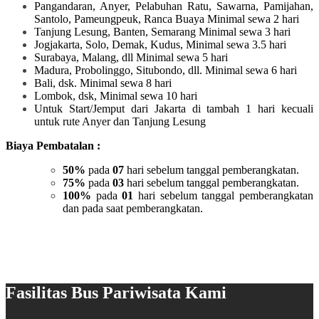
Pangandaran, Anyer, Pelabuhan Ratu, Sawarna, Pamijahan,
Santolo, Pameungpeuk, Ranca Buaya Minimal sewa 2 hari
Tanjung Lesung, Banten, Semarang Minimal sewa 3 hari
Jogjakarta, Solo, Demak, Kudus, Minimal sewa 3.5 hari
Surabaya, Malang, dll Minimal sewa 5 hari
Madura, Probolinggo, Situbondo, dll. Minimal sewa 6 hari
Bali, dsk. Minimal sewa 8 hari
Lombok, dsk, Minimal sewa 10 hari
Untuk Start/Jemput dari Jakarta di tambah 1 hari kecuali
untuk rute Anyer dan Tanjung Lesung
Biaya Pembatalan :
50%
pada
07
hari sebelum tanggal pemberangkatan.
75%
pada
03
hari sebelum tanggal pemberangkatan.
100%
pada
01
hari sebelum tanggal pemberangkatan
dan pada saat pemberangkatan.
Fasilitas Bus Pariwisata Kami