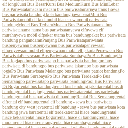
elf long
Kursi Bus Besar
Kursi Bus Medium
Kursi Bus Mini
Lebar
Bus Pariwisata
macam macam bus pariwisata
marjaya trans l sewa
bus pariwisata bandung kota bandung jawa barat
Mini Bus
Pariwisata
mobil elf kecil
mobil hiace sewa
mobil pariwisata
bandung
Model Bus Terbaru
Muatan Bus Pariwisata
nama bus
pariwisata
nama nama bus pariwisata
nyewa elf
nyewa elf
murah
nyewa mobil elf
pakar utama bus bandung
paket bus pariwisata
bandung pangandaran
Panjang Bus Pariwisata
pariwisata
bus
penyewaan bus
penyewaan bus pariwisata
penyewaan
elf
penyewaan mobil elf
penyewaan mobil elf jakarta
Persewaan Bus
Pariwisata
Persewaan Bus Pariwisata Surabaya
Po Bus Bandung
Po
Bus Jogja
po bus pariwisata
po bus pariwisata bandung
po bus
pariwisata di bandung
po bus pariwisata jakarta
po bus pariwisata
jogja
Po Bus Pariwisata Malang
po bus pariwisata patriot bandung
Po
Bus Pariwisata Surabaya
Po Bus Pariwisata Terdekat
Po Bus
Semarang
po pariwisata
po pariwisata bandung
Pool Bus Pariwisata
Di Bogor
rental bus bandung
rental bus bandung jakarta
rental bus di
bandung
rental bus jogja
rental bus pariwisata
rental bus pariwisata
bandung
rental bus pariwisata di bandung
Rental Bus Semarang
rental
elf
rental elf bandung
rental elf bandung - sewa bus pariwisata
bandung city west java
rental elf bandung - sewa bus pariwisata kota
bandung jawa barat
rental elf terdekat
rental hiace bandung
rental
hiace bekasi
rental hiace bogor
rental hiace di bandung
rental hiace
murah
rental hiace semarang
rental hiace surabaya
rental hiace
tangerang
rental hiace yogyakarta
rental minibus bandung
rental mobil