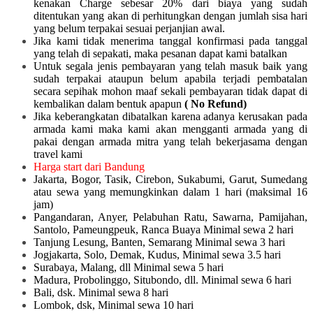
kenakan Charge sebesar 20% dari biaya yang sudah
ditentukan yang akan di perhitungkan dengan jumlah sisa hari
yang belum terpakai sesuai perjanjian awal.
Jika kami tidak menerima tanggal konfirmasi pada tanggal
yang telah di sepakati, maka pesanan dapat kami batalkan
Untuk segala jenis pembayaran yang telah masuk baik yang
sudah terpakai ataupun belum apabila terjadi pembatalan
secara sepihak mohon maaf sekali pembayaran tidak dapat di
kembalikan dalam bentuk apapun
( No Refund)
Jika keberangkatan dibatalkan karena adanya kerusakan pada
armada kami maka kami akan mengganti armada yang di
pakai dengan armada mitra yang telah bekerjasama dengan
travel kami
Harga start dari Bandung
Jakarta, Bogor, Tasik, Cirebon, Sukabumi, Garut, Sumedang
atau sewa yang memungkinkan dalam 1 hari (maksimal 16
jam)
Pangandaran, Anyer, Pelabuhan Ratu, Sawarna, Pamijahan,
Santolo, Pameungpeuk, Ranca Buaya Minimal sewa 2 hari
Tanjung Lesung, Banten, Semarang Minimal sewa 3 hari
Jogjakarta, Solo, Demak, Kudus, Minimal sewa 3.5 hari
Surabaya, Malang, dll Minimal sewa 5 hari
Madura, Probolinggo, Situbondo, dll. Minimal sewa 6 hari
Bali, dsk. Minimal sewa 8 hari
Lombok, dsk, Minimal sewa 10 hari