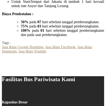
Untuk Start/Jemput dari Jakarta di tambah 1 hari kecuali
untuk rute Anyer dan Tanjung Lesung
Biaya Pembatalan :
50%
pada
07
hari sebelum tanggal pemberangkatan.
75%
pada
03
hari sebelum tanggal pemberangkatan.
100%
pada
01
hari sebelum tanggal pemberangkatan
dan pada saat pemberangkatan.
Tags :
Jasa Iklan Google Bandung
,
Jasa Iklan Facebook
,
Jasa Iklan
Instagram
,
Jasa Iklan Youtube
Fasilitas Bus Pariwisata Kami
Kapasitas Besar