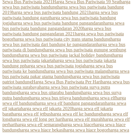
Sewa Bus Pariwisata 2021
Harga Sewa Bus Pariwisata 59 Seat
harga
sewa bus pariwisata bandung
harga sewa bus pariwisata bandung
2019
harga sewa bus pariwisata bandung 2021
harga sewa bus
pariwisata bandung garut
harga sewa bus pariwisata bandung
jogja
harga sewa bus pariwisata bandung pangandaran
harga sewa
bus pariwisata bandung pangandaran 2020
harga sewa bus
pariwisata bandung pangandaran 2021
harga sewa bus pariwisata
bogor
harga sewa bus pariwisata city trans utama bandung
harga
sewa bus pariwisata dari bandung ke pangandaran
harga sewa bus
pariwisata di bandung
harga sewa bus pariwisata gunung sembung
bandung
harga sewa bus pariwisata jackal holiday bandung
harga
sewa bus pariwisata jakarta
harga sewa bus pariwisata jakarta
bandung pp
harga sewa bus pariwisata jogja
harga sewa bus
pariwisata ke bandung
harga sewa bus pariwisata malang
harga sewa
bus pariwisata pakar utama bandung
harga sewa bus pariwisata
patriot bandung
Harga Sewa Bus Pariwisata Per Hari
harga sewa bus
pariwisata surabaya
harga sewa bus pariwisata surya putra
bandung
harga sewa bus qitarabu bandung
harga sewa bus surya
putra bandung
harga sewa bus trijaya bandung
harga sewa elf
harga
sewa elf bandung
harga sewa elf bandung pangandaran
harga sewa
elf jakarta
harga sewa elf jakarta 2020
harga sewa elf jakarta
barat
harga sewa elf jetbus
harga sewa elf ke bandung
harga sewa elf
long
harga sewa elf long per hari
harga sewa elf murah
harga sewa elf
perhari
harga sewa elf semarang
harga sewa hiace
harga sewa hiace
bandung
harga sewa hiace bekasi
harga sewa hiace bogor
harga sewa