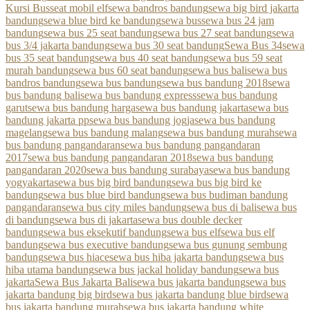
Kursi Bus
seat mobil elf
sewa bandros bandung
sewa big bird jakarta
bandung
sewa blue bird ke bandung
sewa bus
sewa bus 24 jam
bandung
sewa bus 25 seat bandung
sewa bus 27 seat bandung
sewa
bus 3/4 jakarta bandung
sewa bus 30 seat bandung
Sewa Bus 34
sewa
bus 35 seat bandung
sewa bus 40 seat bandung
sewa bus 59 seat
murah bandung
sewa bus 60 seat bandung
sewa bus bali
sewa bus
bandros bandung
sewa bus bandung
sewa bus bandung 2018
sewa
bus bandung bali
sewa bus bandung express
sewa bus bandung
garut
sewa bus bandung harga
sewa bus bandung jakarta
sewa bus
bandung jakarta pp
sewa bus bandung jogja
sewa bus bandung
magelang
sewa bus bandung malang
sewa bus bandung murah
sewa
bus bandung pangandaran
sewa bus bandung pangandaran
2017
sewa bus bandung pangandaran 2018
sewa bus bandung
pangandaran 2020
sewa bus bandung surabaya
sewa bus bandung
yogyakarta
sewa bus big bird bandung
sewa bus big bird ke
bandung
sewa bus blue bird bandung
sewa bus budiman bandung
pangandaran
sewa bus city miles bandung
sewa bus di bali
sewa bus
di bandung
sewa bus di jakarta
sewa bus double decker
bandung
sewa bus eksekutif bandung
sewa bus elf
sewa bus elf
bandung
sewa bus executive bandung
sewa bus gunung sembung
bandung
sewa bus hiace
sewa bus hiba jakarta bandung
sewa bus
hiba utama bandung
sewa bus jackal holiday bandung
sewa bus
jakarta
Sewa Bus Jakarta Bali
sewa bus jakarta bandung
sewa bus
jakarta bandung big bird
sewa bus jakarta bandung blue bird
sewa
bus jakarta bandung murah
sewa bus jakarta bandung white