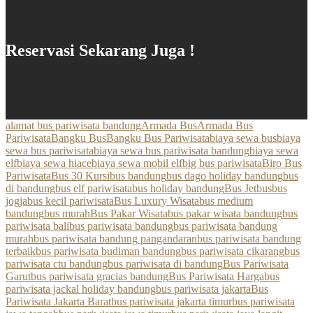
Reservasi Sekarang Juga !
alamat bus pariwisata bandung
Armada Bus
Armada Bus
Pariwisata
Bangku Bus
Bangku Bus Pariwisata
biaya sewa bus
biaya
sewa bus pariwisata
biaya sewa bus pariwisata bandung
biaya sewa
elf
biaya sewa hiace
biaya sewa mobil elf
big bus pariwisata
Biro Bus
Pariwisata
Bus 30 Kursi
bus bandung
bus dago holiday bandung
bus
di bandung
bus elf pariwisata
bus holiday bandung
Bus Jetbus
bus
jogja
bus kecil pariwisata
Bus Luxury Wisata
bus medium
bandung
bus murah
Bus Pakar Wisata
bus pakar wisata bandung
bus
pariwisata bali
bus pariwisata bandung
bus pariwisata bandung
murah
bus pariwisata bandung pangandaran
bus pariwisata bandung
terbaik
bus pariwisata budiman bandung
bus pariwisata cikarang
bus
pariwisata ctu bandung
bus pariwisata di bandung
Bus Pariwisata
Garut
bus pariwisata gracias bandung
Bus Pariwisata Harga
bus
pariwisata jackal holiday bandung
bus pariwisata jakarta
Bus
Pariwisata Jakarta Barat
bus pariwisata jakarta timur
bus pariwisata