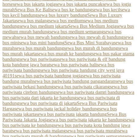
horse
sewa bus jakarta jogja
sewa bus jakarta puncak
sewa bus jogja
murah
Sewa Bus Ke Bali
sewa bus ke bandung
sewa bus kecil
sewa
bus kecil bandung
sewa bus luxury bandung
Sewa Bus Luxury
Jakarta
sewa bus malang
sewa bus medium
sewa bus medium
bandung
sewa bus medium jakarta
Sewa Bus Medium Jogja
sewa bus
medium murah bandung
sewa bus medium semarang
sewa bus
mewah
sewa bus mewah bandung
sewa bus mewah di bandung
sewa
bus mini
sewa bus mini bandung
Sewa Bus Mini Surabaya
sewa bus
murah
sewa bus murah bandung
sewa bus murah di bandung
sewa
bus murah jakarta
sewa bus murah ke bandung
sewa bus pakar utama
bandung
sewa bus pariwisata
sewa bus pariwisata & elf bandung
kota bandung jawa barat
sewa bus pariwisata bali
sewa bus
pariwisata bandung
sewa bus pariwisata bandung city west java
40191
sewa bus pariwisata bandung jogja
sewa bus pariwisata
bandung murah
sewa bus pariwisata bandung pangandaran
sewa bus
pariwisata bekasi bandung
sewa bus pariwisata cikarang
sewa bus
pariwisata cirebon bandung
sewa bus pariwisata damri bandung
sewa
bus pariwisata dari jakarta ke bandung
sewa bus pariwisata di
bandung
sewa bus pariwisata di jakarta
Sewa Bus Pariwisata
Harga
sewa bus pariwisata jackal holiday bandung
sewa bus
pariwisata jakarta
sewa bus pariwisata jakarta bandung
Sewa Bus
Pariwisata Jakarta Jogja
sewa bus pariwisata jakarta ke bandung
sewa
bus pariwisata ke bandung
sewa bus pariwisata kota bandung jawa
barat
sewa bus pariwisata malang
sewa bus pariwisata murah
sewa
bus pariwisata murah di bandung
sewa bus pariwisata semarang
sewa