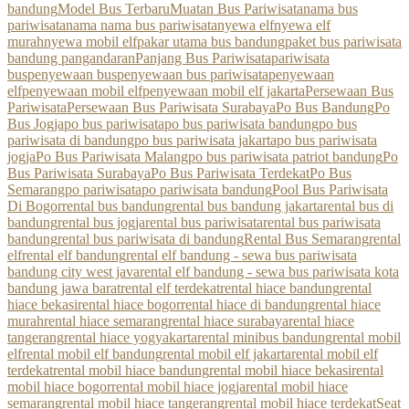
bandung
Model Bus Terbaru
Muatan Bus Pariwisata
nama bus
pariwisata
nama nama bus pariwisata
nyewa elf
nyewa elf
murah
nyewa mobil elf
pakar utama bus bandung
paket bus pariwisata
bandung pangandaran
Panjang Bus Pariwisata
pariwisata
bus
penyewaan bus
penyewaan bus pariwisata
penyewaan
elf
penyewaan mobil elf
penyewaan mobil elf jakarta
Persewaan Bus
Pariwisata
Persewaan Bus Pariwisata Surabaya
Po Bus Bandung
Po
Bus Jogja
po bus pariwisata
po bus pariwisata bandung
po bus
pariwisata di bandung
po bus pariwisata jakarta
po bus pariwisata
jogja
Po Bus Pariwisata Malang
po bus pariwisata patriot bandung
Po
Bus Pariwisata Surabaya
Po Bus Pariwisata Terdekat
Po Bus
Semarang
po pariwisata
po pariwisata bandung
Pool Bus Pariwisata
Di Bogor
rental bus bandung
rental bus bandung jakarta
rental bus di
bandung
rental bus jogja
rental bus pariwisata
rental bus pariwisata
bandung
rental bus pariwisata di bandung
Rental Bus Semarang
rental
elf
rental elf bandung
rental elf bandung - sewa bus pariwisata
bandung city west java
rental elf bandung - sewa bus pariwisata kota
bandung jawa barat
rental elf terdekat
rental hiace bandung
rental
hiace bekasi
rental hiace bogor
rental hiace di bandung
rental hiace
murah
rental hiace semarang
rental hiace surabaya
rental hiace
tangerang
rental hiace yogyakarta
rental minibus bandung
rental mobil
elf
rental mobil elf bandung
rental mobil elf jakarta
rental mobil elf
terdekat
rental mobil hiace bandung
rental mobil hiace bekasi
rental
mobil hiace bogor
rental mobil hiace jogja
rental mobil hiace
semarang
rental mobil hiace tangerang
rental mobil hiace terdekat
Seat