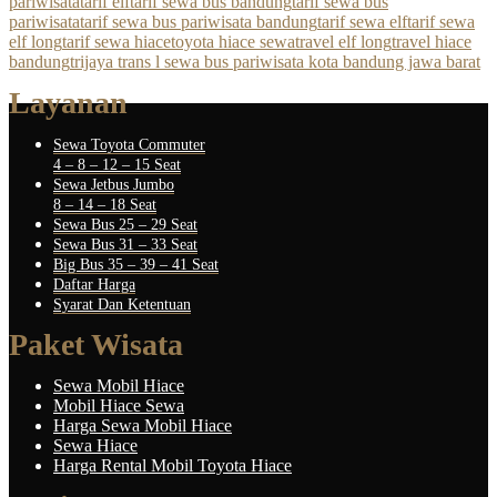
pariwisata
tarif elf
tarif sewa bus bandung
tarif sewa bus
pariwisata
tarif sewa bus pariwisata bandung
tarif sewa elf
tarif sewa
elf long
tarif sewa hiace
toyota hiace sewa
travel elf long
travel hiace
bandung
trijaya trans l sewa bus pariwisata kota bandung jawa barat
Layanan
Sewa Toyota Commuter
4 – 8 – 12 – 15 Seat
Sewa Jetbus Jumbo
8 – 14 – 18 Seat
Sewa Bus 25 – 29 Seat
Sewa Bus 31 – 33 Seat
Big Bus 35 – 39 – 41 Seat
Daftar Harga
Syarat Dan Ketentuan
Paket Wisata
Sewa Mobil Hiace
Mobil Hiace Sewa
Harga Sewa Mobil Hiace
Sewa Hiace
Harga Rental Mobil Toyota Hiace