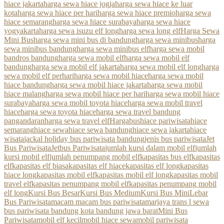
hiace jakarta
harga sewa hiace jogja
harga sewa hiace ke luar
kota
harga sewa hiace per hari
harga sewa hiace premio
harga sewa
hiace semarang
harga sewa hiace surabaya
harga sewa hiace
yogyakarta
harga sewa isuzu elf long
harga sewa long elf
Harga Sewa
Mini Bus
harga sewa mini bus di bandung
harga sewa minibus
harga
sewa minibus bandung
harga sewa minibus elf
harga sewa mobil
bandros bandung
harga sewa mobil elf
harga sewa mobil elf
bandung
harga sewa mobil elf jakarta
harga sewa mobil elf long
harga
sewa mobil elf perhari
harga sewa mobil hiace
harga sewa mobil
hiace bandung
harga sewa mobil hiace jakarta
harga sewa mobil
hiace malang
harga sewa mobil hiace per hari
harga sewa mobil hiace
surabaya
harga sewa mobil toyota hiace
harga sewa mobil travel
hiace
harga sewa toyota hiace
harga sewa travel bandung
pangandaran
harga sewa travel elf
Hargabus
hiace pariwisata
hiace
semarang
hiace sewa
hiace sewa bandung
hiace sewa jakarta
hiace
wisata
jackal holiday bus pariwisata bandung
jenis bus pariwisata
Jet
Bus Pariwisata
Jetbus Pariwisata
jumlah kursi dalam mobil elf
jumlah
kursi mobil elf
jumlah penumpang mobil elf
kapasitas bus elf
kapasitas
elf
kapasitas elf biasa
kapasitas elf hiace
kapasitas elf long
kapasitas
hiace long
kapasitas mobil elf
kapasitas mobil elf long
kapasitas mobil
travel elf
kapasitas penumpang mobil elf
kapasitas penumpang mobil
elf long
Kursi Bus Besar
Kursi Bus Medium
Kursi Bus Mini
Lebar
Bus Pariwisata
macam macam bus pariwisata
marjaya trans l sewa
bus pariwisata bandung kota bandung jawa barat
Mini Bus
Pariwisata
mobil elf kecil
mobil hiace sewa
mobil pariwisata