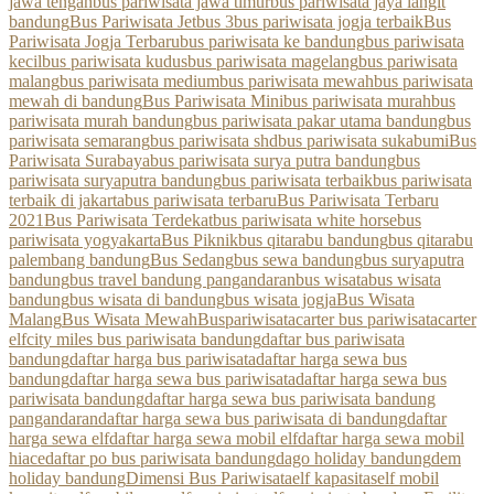
jawa tengah
bus pariwisata jawa timur
bus pariwisata jaya langit
bandung
Bus Pariwisata Jetbus 3
bus pariwisata jogja terbaik
Bus
Pariwisata Jogja Terbaru
bus pariwisata ke bandung
bus pariwisata
kecil
bus pariwisata kudus
bus pariwisata magelang
bus pariwisata
malang
bus pariwisata medium
bus pariwisata mewah
bus pariwisata
mewah di bandung
Bus Pariwisata Mini
bus pariwisata murah
bus
pariwisata murah bandung
bus pariwisata pakar utama bandung
bus
pariwisata semarang
bus pariwisata shd
bus pariwisata sukabumi
Bus
Pariwisata Surabaya
bus pariwisata surya putra bandung
bus
pariwisata suryaputra bandung
bus pariwisata terbaik
bus pariwisata
terbaik di jakarta
bus pariwisata terbaru
Bus Pariwisata Terbaru
2021
Bus Pariwisata Terdekat
bus pariwisata white horse
bus
pariwisata yogyakarta
Bus Piknik
bus qitarabu bandung
bus qitarabu
palembang bandung
Bus Sedang
bus sewa bandung
bus suryaputra
bandung
bus travel bandung pangandaran
bus wisata
bus wisata
bandung
bus wisata di bandung
bus wisata jogja
Bus Wisata
Malang
Bus Wisata Mewah
Buspariwisata
carter bus pariwisata
carter
elf
city miles bus pariwisata bandung
daftar bus pariwisata
bandung
daftar harga bus pariwisata
daftar harga sewa bus
bandung
daftar harga sewa bus pariwisata
daftar harga sewa bus
pariwisata bandung
daftar harga sewa bus pariwisata bandung
pangandaran
daftar harga sewa bus pariwisata di bandung
daftar
harga sewa elf
daftar harga sewa mobil elf
daftar harga sewa mobil
hiace
daftar po bus pariwisata bandung
dago holiday bandung
dem
holiday bandung
Dimensi Bus Pariwisata
elf kapasitas
elf mobil