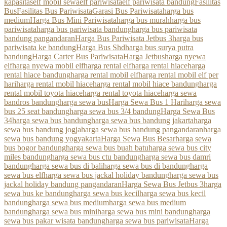
kapasitas
elf mobil sewa
elf pariwisata
elf pariwisata bandung
Fasilitas
Bus
Fasilitas Bus Pariwisata
Garasi Bus Pariwisata
harga bus
medium
Harga Bus Mini Pariwisata
harga bus murah
harga bus
pariwisata
harga bus pariwisata bandung
harga bus pariwisata
bandung pangandaran
Harga Bus Pariwisata Jetbus 3
harga bus
pariwisata ke bandung
Harga Bus Shd
harga bus surya putra
bandung
Harga Carter Bus Pariwisata
Harga Jetbus
harga nyewa
elf
harga nyewa mobil elf
harga rental elf
harga rental hiace
harga
rental hiace bandung
harga rental mobil elf
harga rental mobil elf per
hari
harga rental mobil hiace
harga rental mobil hiace bandung
harga
rental mobil toyota hiace
harga rental toyota hiace
harga sewa
bandros bandung
harga sewa bus
Harga Sewa Bus 1 Hari
harga sewa
bus 25 seat bandung
harga sewa bus 3/4 bandung
Harga Sewa Bus
34
harga sewa bus bandung
harga sewa bus bandung jakarta
harga
sewa bus bandung jogja
harga sewa bus bandung pangandaran
harga
sewa bus bandung yogyakarta
Harga Sewa Bus Besar
harga sewa
bus bogor bandung
harga sewa bus buah batu
harga sewa bus city
miles bandung
harga sewa bus ctu bandung
harga sewa bus damri
bandung
harga sewa bus di bali
harga sewa bus di bandung
harga
sewa bus elf
harga sewa bus jackal holiday bandung
harga sewa bus
jackal holiday bandung pangandaran
Harga Sewa Bus Jetbus 3
harga
sewa bus ke bandung
harga sewa bus kecil
harga sewa bus kecil
bandung
harga sewa bus medium
harga sewa bus medium
bandung
harga sewa bus mini
harga sewa bus mini bandung
harga
sewa bus pakar wisata bandung
harga sewa bus pariwisata
Harga