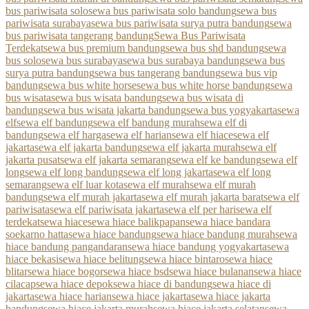
bus pariwisata solo
sewa bus pariwisata solo bandung
sewa bus
pariwisata surabaya
sewa bus pariwisata surya putra bandung
sewa
bus pariwisata tangerang bandung
Sewa Bus Pariwisata
Terdekat
sewa bus premium bandung
sewa bus shd bandung
sewa
bus solo
sewa bus surabaya
sewa bus surabaya bandung
sewa bus
surya putra bandung
sewa bus tangerang bandung
sewa bus vip
bandung
sewa bus white horse
sewa bus white horse bandung
sewa
bus wisata
sewa bus wisata bandung
sewa bus wisata di
bandung
sewa bus wisata jakarta bandung
sewa bus yogyakarta
sewa
elf
sewa elf bandung
sewa elf bandung murah
sewa elf di
bandung
sewa elf harga
sewa elf harian
sewa elf hiace
sewa elf
jakarta
sewa elf jakarta bandung
sewa elf jakarta murah
sewa elf
jakarta pusat
sewa elf jakarta semarang
sewa elf ke bandung
sewa elf
long
sewa elf long bandung
sewa elf long jakarta
sewa elf long
semarang
sewa elf luar kota
sewa elf murah
sewa elf murah
bandung
sewa elf murah jakarta
sewa elf murah jakarta barat
sewa elf
pariwisata
sewa elf pariwisata jakarta
sewa elf per hari
sewa elf
terdekat
sewa hiace
sewa hiace balikpapan
sewa hiace bandara
soekarno hatta
sewa hiace bandung
sewa hiace bandung murah
sewa
hiace bandung pangandaran
sewa hiace bandung yogyakarta
sewa
hiace bekasi
sewa hiace belitung
sewa hiace bintaro
sewa hiace
blitar
sewa hiace bogor
sewa hiace bsd
sewa hiace bulanan
sewa hiace
cilacap
sewa hiace depok
sewa hiace di bandung
sewa hiace di
jakarta
sewa hiace harian
sewa hiace jakarta
sewa hiace jakarta
bandung
sewa hiace jakarta murah
sewa hiace jakarta selatan
sewa