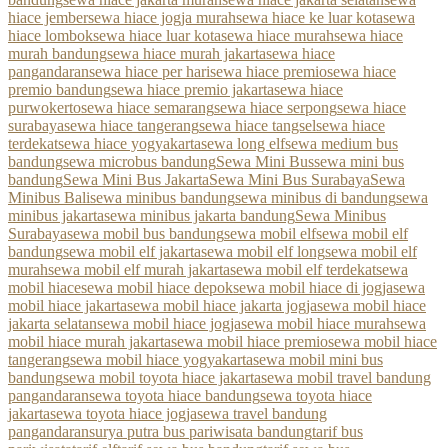
hiace jember
sewa hiace jogja murah
sewa hiace ke luar kota
sewa
hiace lombok
sewa hiace luar kota
sewa hiace murah
sewa hiace
murah bandung
sewa hiace murah jakarta
sewa hiace
pangandaran
sewa hiace per hari
sewa hiace premio
sewa hiace
premio bandung
sewa hiace premio jakarta
sewa hiace
purwokerto
sewa hiace semarang
sewa hiace serpong
sewa hiace
surabaya
sewa hiace tangerang
sewa hiace tangsel
sewa hiace
terdekat
sewa hiace yogyakarta
sewa long elf
sewa medium bus
bandung
sewa microbus bandung
Sewa Mini Bus
sewa mini bus
bandung
Sewa Mini Bus Jakarta
Sewa Mini Bus Surabaya
Sewa
Minibus Bali
sewa minibus bandung
sewa minibus di bandung
sewa
minibus jakarta
sewa minibus jakarta bandung
Sewa Minibus
Surabaya
sewa mobil bus bandung
sewa mobil elf
sewa mobil elf
bandung
sewa mobil elf jakarta
sewa mobil elf long
sewa mobil elf
murah
sewa mobil elf murah jakarta
sewa mobil elf terdekat
sewa
mobil hiace
sewa mobil hiace depok
sewa mobil hiace di jogja
sewa
mobil hiace jakarta
sewa mobil hiace jakarta jogja
sewa mobil hiace
jakarta selatan
sewa mobil hiace jogja
sewa mobil hiace murah
sewa
mobil hiace murah jakarta
sewa mobil hiace premio
sewa mobil hiace
tangerang
sewa mobil hiace yogyakarta
sewa mobil mini bus
bandung
sewa mobil toyota hiace jakarta
sewa mobil travel bandung
pangandaran
sewa toyota hiace bandung
sewa toyota hiace
jakarta
sewa toyota hiace jogja
sewa travel bandung
pangandaran
surya putra bus pariwisata bandung
tarif bus