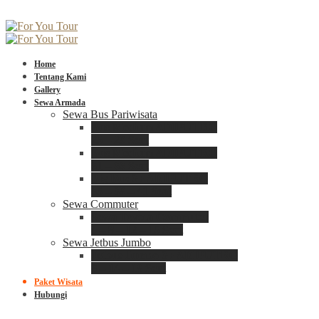
Home
Tentang Kami
Gallery
Sewa Armada
Sewa Bus Pariwisata
Bus Medium ADIPUTRO
25 – 29 Seat
Bus Medium ADIPUTRO
31 – 33 Seat
Big Bus 3+ ADIPUTRO
35 – 39 – 41 Seat
Sewa Commuter
Sewa Toyota Commuter
4 – 8 – 12 – 15 Seat
Sewa Jetbus Jumbo
Jetbus Jumbo 3+ ADIPUTRO
8 – 14 – 18 Seat
Paket Wisata
Hubungi