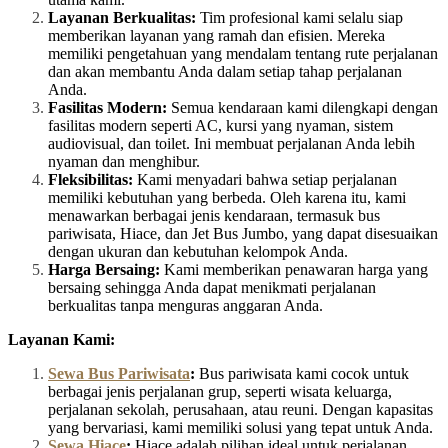
Layanan Berkualitas:
Tim profesional kami selalu siap
memberikan layanan yang ramah dan efisien. Mereka
memiliki pengetahuan yang mendalam tentang rute perjalanan
dan akan membantu Anda dalam setiap tahap perjalanan
Anda.
Fasilitas Modern:
Semua kendaraan kami dilengkapi dengan
fasilitas modern seperti AC, kursi yang nyaman, sistem
audiovisual, dan toilet. Ini membuat perjalanan Anda lebih
nyaman dan menghibur.
Fleksibilitas:
Kami menyadari bahwa setiap perjalanan
memiliki kebutuhan yang berbeda. Oleh karena itu, kami
menawarkan berbagai jenis kendaraan, termasuk bus
pariwisata, Hiace, dan Jet Bus Jumbo, yang dapat disesuaikan
dengan ukuran dan kebutuhan kelompok Anda.
Harga Bersaing:
Kami memberikan penawaran harga yang
bersaing sehingga Anda dapat menikmati perjalanan
berkualitas tanpa menguras anggaran Anda.
Layanan Kami:
Sewa Bus Pariwisata
:
Bus pariwisata kami cocok untuk
berbagai jenis perjalanan grup, seperti wisata keluarga,
perjalanan sekolah, perusahaan, atau reuni. Dengan kapasitas
yang bervariasi, kami memiliki solusi yang tepat untuk Anda.
Sewa Hiace
:
Hiace adalah pilihan ideal untuk perjalanan