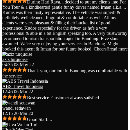
During Hari Raya, i decided to put my clients into For
You Tour & a kindhearted gentle funny driver named Irman a.k.a.
...
Kumis was their trusty representative. The vehicle was superb &
definitely well cleaned, fragrant & comfortable as well. All my
clients were very pleasant & filling their bucket list of good
experience. Kudos especially for the driver, as he's a very
professional & able in a bit English speaking too. A very trustworthy
recommend tourism transportation agent in Bandung. Five stars
awarded. We're very enjoying your services in Bandung. Might
booked this agent & Irman for our future booked. Cheers!!
read more
aziz turquoise
04:35 08 May 22
Thank you, our tour in Bandung was comfortable with
the service
ABS Travel Indonesia
12:46 06 Mar 22
Best service. Customer always satisfied
wandi setiawan
12:15 20 Mar 20
Good Staff....
Ulva Wulan Tari