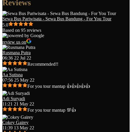
Reviews
Sewa Bus Pariwisata - Sewa Bus Bandung - For You Tour
5.0
Based on 95 reviews
review us on
Rusmana Putra
06:36 22 Jul 22
Recommended!!
Aa Sutisna
07:56 25 May 22
For you tour mantap 👍👍👍👍👍
Adi Suryadi
11:21 21 May 22
For you tour mantap 💯👍
Cokey Gairey
11:39 13 May 22