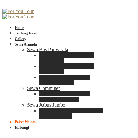
Home
Tentang Kami
Gallery
Sewa Armada
Sewa Bus Pariwisata
Bus Medium ADIPUTRO
25 – 29 Seat
Bus Medium ADIPUTRO
31 – 33 Seat
Big Bus 3+ ADIPUTRO
35 – 39 – 41 Seat
Sewa Commuter
Sewa Toyota Commuter
4 – 8 – 12 – 15 Seat
Sewa Jetbus Jumbo
Jetbus Jumbo 3+ ADIPUTRO
8 – 14 – 18 Seat
Paket Wisata
Hubungi