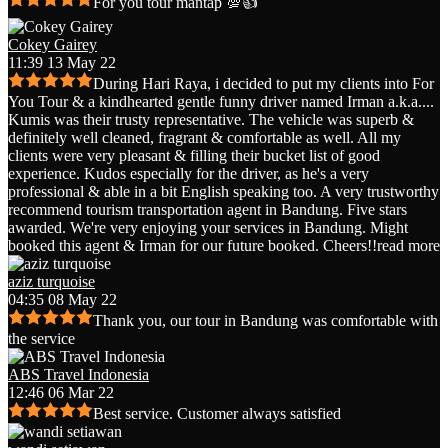
For you tour mantap 💯👍
Cokey Gairey
11:39 13 May 22
During Hari Raya, i decided to put my clients into For
You Tour & a kindhearted gentle funny driver named Irman a.k.a.
...
Kumis was their trusty representative. The vehicle was superb &
definitely well cleaned, fragrant & comfortable as well. All my
clients were very pleasant & filling their bucket list of good
experience. Kudos especially for the driver, as he's a very
professional & able in a bit English speaking too. A very trustworthy
recommend tourism transportation agent in Bandung. Five stars
awarded. We're very enjoying your services in Bandung. Might
booked this agent & Irman for our future booked. Cheers!!
read more
aziz turquoise
04:35 08 May 22
Thank you, our tour in Bandung was comfortable with
the service
ABS Travel Indonesia
12:46 06 Mar 22
Best service. Customer always satisfied