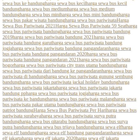
sewa bus ke bandung
harga sewa bus kecil
harga sewa bus kecil
bandung
harga sewa bus medium
harga sewa bus medium
bandung
harga sewa bus mini
harga sewa bus mini bandung
harga
sewa bus pakar wisata bandung
harga sewa bus pariwisata
Harga
Sewa Bus Pariwisata 2021
Harga Sewa Bus Pariwisata 59 Seat
harga
sewa bus pariwisata bandung
harga sewa bus pariwisata bandung
2019
harga sewa bus pariwisata bandung 2021
harga sewa bus
pariwisata bandung garut
harga sewa bus pariwisata bandung
jogja
harga sewa bus pariwisata bandung pangandaran
harga sewa
bus pariwisata bandung pangandaran 2020
harga sewa bus
pariwisata bandung pangandaran 2021
harga sewa bus pariwisata
bogor
harga sewa bus pariwisata city trans utama bandung
harga
sewa bus pariwisata dari bandung ke pangandaran
harga sewa bus
pariwisata di bandung
harga sewa bus pariwisata gunung sembung
bandung
harga sewa bus pariwisata jackal holiday bandung
harga
sewa bus pariwisata jakarta
harga sewa bus pariwisata jakarta
bandung pp
harga sewa bus pariwisata jogja
harga sewa bus
pariwisata ke bandung
harga sewa bus pariwisata malang
harga sewa
bus pariwisata pakar utama bandung
harga sewa bus pariwisata
patriot bandung
Harga Sewa Bus Pariwisata Per Hari
harga sewa bus
pariwisata surabaya
harga sewa bus pariwisata surya putra
bandung
harga sewa bus qitarabu bandung
harga sewa bus surya
putra bandung
harga sewa bus trijaya bandung
harga sewa elf
harga
sewa elf bandung
harga sewa elf bandung pangandaran
harga sewa
elf jakarta
harga sewa elf jakarta 2020
harga sewa elf jakarta