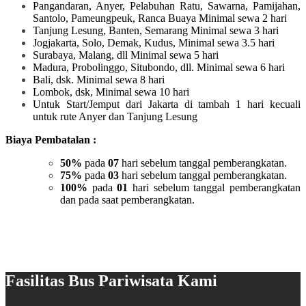
Pangandaran, Anyer, Pelabuhan Ratu, Sawarna, Pamijahan,
Santolo, Pameungpeuk, Ranca Buaya Minimal sewa 2 hari
Tanjung Lesung, Banten, Semarang Minimal sewa 3 hari
Jogjakarta, Solo, Demak, Kudus, Minimal sewa 3.5 hari
Surabaya, Malang, dll Minimal sewa 5 hari
Madura, Probolinggo, Situbondo, dll. Minimal sewa 6 hari
Bali, dsk. Minimal sewa 8 hari
Lombok, dsk, Minimal sewa 10 hari
Untuk Start/Jemput dari Jakarta di tambah 1 hari kecuali
untuk rute Anyer dan Tanjung Lesung
Biaya Pembatalan :
50%
pada
07
hari sebelum tanggal pemberangkatan.
75%
pada
03
hari sebelum tanggal pemberangkatan.
100%
pada
01
hari sebelum tanggal pemberangkatan
dan pada saat pemberangkatan.
Fasilitas Bus Pariwisata Kami