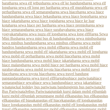
barat
harga sewa elf jetbus
harga sewa elf ke bandung
harga sewa elf
long
harga sewa elf long per hari
harga sewa elf murah
harga sewa elf
perhari
harga sewa elf semarang
harga sewa hiace
harga sewa hiace
bandung
harga sewa hiace bekasi
harga sewa hiace bogor
harga sewa
hiace jakarta
harga sewa hiace jogja
harga sewa hiace ke luar
kota
harga sewa hiace per hari
harga sewa hiace premio
harga sewa
hiace semarang
harga sewa hiace surabaya
harga sewa hiace
yogyakarta
harga sewa isuzu elf long
harga sewa long elf
Harga Sewa
Mini Bus
harga sewa mini bus di bandung
harga sewa minibus
harga
sewa minibus bandung
harga sewa minibus elf
harga sewa mobil
bandros bandung
harga sewa mobil elf
harga sewa mobil elf
bandung
harga sewa mobil elf jakarta
harga sewa mobil elf long
harga
sewa mobil elf perhari
harga sewa mobil hiace
harga sewa mobil
hiace bandung
harga sewa mobil hiace jakarta
harga sewa mobil
hiace malang
harga sewa mobil hiace per hari
harga sewa mobil hiace
surabaya
harga sewa mobil toyota hiace
harga sewa mobil travel
hiace
harga sewa toyota hiace
harga sewa travel bandung
pangandaran
harga sewa travel elf
Hargabus
hiace pariwisata
hiace
semarang
hiace sewa
hiace sewa bandung
hiace sewa jakarta
hiace
wisata
jackal holiday bus pariwisata bandung
jenis bus pariwisata
Jet
Bus Pariwisata
Jetbus Pariwisata
jumlah kursi dalam mobil elf
jumlah
kursi mobil elf
jumlah penumpang mobil elf
kapasitas bus elf
kapasitas
elf
kapasitas elf biasa
kapasitas elf hiace
kapasitas elf long
kapasitas
hiace long
kapasitas mobil elf
kapasitas mobil elf long
kapasitas mobil
travel elf
kapasitas penumpang mobil elf
kapasitas penumpang mobil