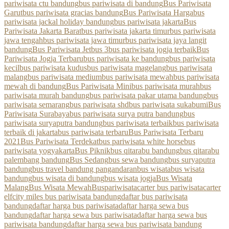
pariwisata ctu bandung
bus pariwisata di bandung
Bus Pariwisata
Garut
bus pariwisata gracias bandung
Bus Pariwisata Harga
bus
pariwisata jackal holiday bandung
bus pariwisata jakarta
Bus
Pariwisata Jakarta Barat
bus pariwisata jakarta timur
bus pariwisata
jawa tengah
bus pariwisata jawa timur
bus pariwisata jaya langit
bandung
Bus Pariwisata Jetbus 3
bus pariwisata jogja terbaik
Bus
Pariwisata Jogja Terbaru
bus pariwisata ke bandung
bus pariwisata
kecil
bus pariwisata kudus
bus pariwisata magelang
bus pariwisata
malang
bus pariwisata medium
bus pariwisata mewah
bus pariwisata
mewah di bandung
Bus Pariwisata Mini
bus pariwisata murah
bus
pariwisata murah bandung
bus pariwisata pakar utama bandung
bus
pariwisata semarang
bus pariwisata shd
bus pariwisata sukabumi
Bus
Pariwisata Surabaya
bus pariwisata surya putra bandung
bus
pariwisata suryaputra bandung
bus pariwisata terbaik
bus pariwisata
terbaik di jakarta
bus pariwisata terbaru
Bus Pariwisata Terbaru
2021
Bus Pariwisata Terdekat
bus pariwisata white horse
bus
pariwisata yogyakarta
Bus Piknik
bus qitarabu bandung
bus qitarabu
palembang bandung
Bus Sedang
bus sewa bandung
bus suryaputra
bandung
bus travel bandung pangandaran
bus wisata
bus wisata
bandung
bus wisata di bandung
bus wisata jogja
Bus Wisata
Malang
Bus Wisata Mewah
Buspariwisata
carter bus pariwisata
carter
elf
city miles bus pariwisata bandung
daftar bus pariwisata
bandung
daftar harga bus pariwisata
daftar harga sewa bus
bandung
daftar harga sewa bus pariwisata
daftar harga sewa bus
pariwisata bandung
daftar harga sewa bus pariwisata bandung