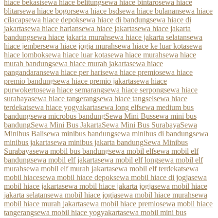
hiace bekasi
sewa hiace belitung
sewa hiace bintaro
sewa hiace
blitar
sewa hiace bogor
sewa hiace bsd
sewa hiace bulanan
sewa hiace
cilacap
sewa hiace depok
sewa hiace di bandung
sewa hiace di
jakarta
sewa hiace harian
sewa hiace jakarta
sewa hiace jakarta
bandung
sewa hiace jakarta murah
sewa hiace jakarta selatan
sewa
hiace jember
sewa hiace jogja murah
sewa hiace ke luar kota
sewa
hiace lombok
sewa hiace luar kota
sewa hiace murah
sewa hiace
murah bandung
sewa hiace murah jakarta
sewa hiace
pangandaran
sewa hiace per hari
sewa hiace premio
sewa hiace
premio bandung
sewa hiace premio jakarta
sewa hiace
purwokerto
sewa hiace semarang
sewa hiace serpong
sewa hiace
surabaya
sewa hiace tangerang
sewa hiace tangsel
sewa hiace
terdekat
sewa hiace yogyakarta
sewa long elf
sewa medium bus
bandung
sewa microbus bandung
Sewa Mini Bus
sewa mini bus
bandung
Sewa Mini Bus Jakarta
Sewa Mini Bus Surabaya
Sewa
Minibus Bali
sewa minibus bandung
sewa minibus di bandung
sewa
minibus jakarta
sewa minibus jakarta bandung
Sewa Minibus
Surabaya
sewa mobil bus bandung
sewa mobil elf
sewa mobil elf
bandung
sewa mobil elf jakarta
sewa mobil elf long
sewa mobil elf
murah
sewa mobil elf murah jakarta
sewa mobil elf terdekat
sewa
mobil hiace
sewa mobil hiace depok
sewa mobil hiace di jogja
sewa
mobil hiace jakarta
sewa mobil hiace jakarta jogja
sewa mobil hiace
jakarta selatan
sewa mobil hiace jogja
sewa mobil hiace murah
sewa
mobil hiace murah jakarta
sewa mobil hiace premio
sewa mobil hiace
tangerang
sewa mobil hiace yogyakarta
sewa mobil mini bus