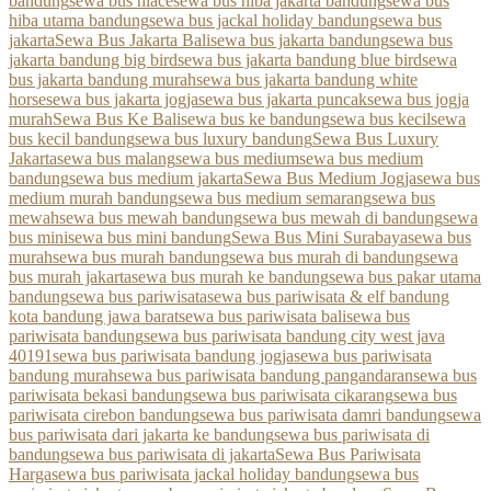
bandung
sewa bus hiace
sewa bus hiba jakarta bandung
sewa bus
hiba utama bandung
sewa bus jackal holiday bandung
sewa bus
jakarta
Sewa Bus Jakarta Bali
sewa bus jakarta bandung
sewa bus
jakarta bandung big bird
sewa bus jakarta bandung blue bird
sewa
bus jakarta bandung murah
sewa bus jakarta bandung white
horse
sewa bus jakarta jogja
sewa bus jakarta puncak
sewa bus jogja
murah
Sewa Bus Ke Bali
sewa bus ke bandung
sewa bus kecil
sewa
bus kecil bandung
sewa bus luxury bandung
Sewa Bus Luxury
Jakarta
sewa bus malang
sewa bus medium
sewa bus medium
bandung
sewa bus medium jakarta
Sewa Bus Medium Jogja
sewa bus
medium murah bandung
sewa bus medium semarang
sewa bus
mewah
sewa bus mewah bandung
sewa bus mewah di bandung
sewa
bus mini
sewa bus mini bandung
Sewa Bus Mini Surabaya
sewa bus
murah
sewa bus murah bandung
sewa bus murah di bandung
sewa
bus murah jakarta
sewa bus murah ke bandung
sewa bus pakar utama
bandung
sewa bus pariwisata
sewa bus pariwisata & elf bandung
kota bandung jawa barat
sewa bus pariwisata bali
sewa bus
pariwisata bandung
sewa bus pariwisata bandung city west java
40191
sewa bus pariwisata bandung jogja
sewa bus pariwisata
bandung murah
sewa bus pariwisata bandung pangandaran
sewa bus
pariwisata bekasi bandung
sewa bus pariwisata cikarang
sewa bus
pariwisata cirebon bandung
sewa bus pariwisata damri bandung
sewa
bus pariwisata dari jakarta ke bandung
sewa bus pariwisata di
bandung
sewa bus pariwisata di jakarta
Sewa Bus Pariwisata
Harga
sewa bus pariwisata jackal holiday bandung
sewa bus