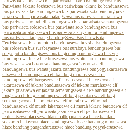
pariwisata jakarta
sewa bus pariwisata jakarta bandung
Sewa Bus
Pariwisata Jakarta Jogja
sewa bus pariwisata jakarta ke bandung
sewa
bus pariwisata ke bandung
sewa bus pariwisata kota bandung jawa
barat
sewa bus pariwisata malang
sewa bus pariwisata murah
sewa
bus pariwisata murah di bandung
sewa bus pariwisata semarang
sewa
bus pariwisata solo
sewa bus pariwisata solo bandung
sewa bus
pariwisata surabaya
sewa bus pariwisata surya putra bandung
sewa
bus pariwisata tangerang bandung
Sewa Bus Pariwisata
Terdekat
sewa bus premium bandung
sewa bus shd bandung
sewa
bus solo
sewa bus surabaya
sewa bus surabaya bandung
sewa bus
surya putra bandung
sewa bus tangerang bandung
sewa bus vip
bandung
sewa bus white horse
sewa bus white horse bandung
sewa
bus wisata
sewa bus wisata bandung
sewa bus wisata di
bandung
sewa bus wisata jakarta bandung
sewa bus yogyakarta
sewa
elf
sewa elf bandung
sewa elf bandung murah
sewa elf di
bandung
sewa elf harga
sewa elf harian
sewa elf hiace
sewa elf
jakarta
sewa elf jakarta bandung
sewa elf jakarta murah
sewa elf
jakarta pusat
sewa elf jakarta semarang
sewa elf ke bandung
sewa elf
long
sewa elf long bandung
sewa elf long jakarta
sewa elf long
semarang
sewa elf luar kota
sewa elf murah
sewa elf murah
bandung
sewa elf murah jakarta
sewa elf murah jakarta barat
sewa elf
pariwisata
sewa elf pariwisata jakarta
sewa elf per hari
sewa elf
terdekat
sewa hiace
sewa hiace balikpapan
sewa hiace bandara
soekarno hatta
sewa hiace bandung
sewa hiace bandung murah
sewa
hiace bandung pangandaran
sewa hiace bandung yogyakarta
sewa