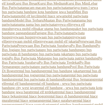
elf long
Kursi Bus Besar
Kursi Bus Medium
Kursi Bus Mini
Lebar
Bus Pariwisata
macam macam bus pariwisata
marjaya trans l sewa
bus pariwisata bandung kota bandung jawa barat
Mini Bus
Pariwisata
mobil elf kecil
mobil hiace sewa
mobil pariwisata
bandung
Model Bus Terbaru
Muatan Bus Pariwisata
nama bus
pariwisata
nama nama bus pariwisata
nyewa elf
nyewa elf
murah
nyewa mobil elf
pakar utama bus bandung
paket bus pariwisata
bandung pangandaran
Panjang Bus Pariwisata
pariwisata
bus
penyewaan bus
penyewaan bus pariwisata
penyewaan
elf
penyewaan mobil elf
penyewaan mobil elf jakarta
Persewaan Bus
Pariwisata
Persewaan Bus Pariwisata Surabaya
Po Bus Bandung
Po
Bus Jogja
po bus pariwisata
po bus pariwisata bandung
po bus
pariwisata di bandung
po bus pariwisata jakarta
po bus pariwisata
jogja
Po Bus Pariwisata Malang
po bus pariwisata patriot bandung
Po
Bus Pariwisata Surabaya
Po Bus Pariwisata Terdekat
Po Bus
Semarang
po pariwisata
po pariwisata bandung
Pool Bus Pariwisata
Di Bogor
rental bus bandung
rental bus bandung jakarta
rental bus di
bandung
rental bus jogja
rental bus pariwisata
rental bus pariwisata
bandung
rental bus pariwisata di bandung
Rental Bus Semarang
rental
elf
rental elf bandung
rental elf bandung - sewa bus pariwisata
bandung city west java
rental elf bandung - sewa bus pariwisata kota
bandung jawa barat
rental elf terdekat
rental hiace bandung
rental
hiace bekasi
rental hiace bogor
rental hiace di bandung
rental hiace
murah
rental hiace semarang
rental hiace surabaya
rental hiace
tangerang
rental hiace yogyakarta
rental minibus bandung
rental mobil