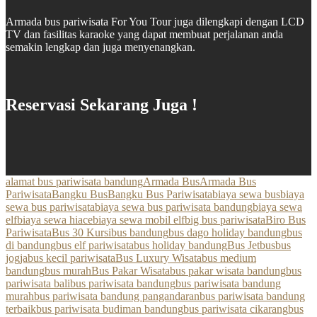
Armada bus pariwisata For You Tour juga dilengkapi dengan LCD
TV dan fasilitas karaoke yang dapat membuat perjalanan anda
semakin lengkap dan juga menyenangkan.
Reservasi Sekarang Juga !
alamat bus pariwisata bandung
Armada Bus
Armada Bus
Pariwisata
Bangku Bus
Bangku Bus Pariwisata
biaya sewa bus
biaya
sewa bus pariwisata
biaya sewa bus pariwisata bandung
biaya sewa
elf
biaya sewa hiace
biaya sewa mobil elf
big bus pariwisata
Biro Bus
Pariwisata
Bus 30 Kursi
bus bandung
bus dago holiday bandung
bus
di bandung
bus elf pariwisata
bus holiday bandung
Bus Jetbus
bus
jogja
bus kecil pariwisata
Bus Luxury Wisata
bus medium
bandung
bus murah
Bus Pakar Wisata
bus pakar wisata bandung
bus
pariwisata bali
bus pariwisata bandung
bus pariwisata bandung
murah
bus pariwisata bandung pangandaran
bus pariwisata bandung
terbaik
bus pariwisata budiman bandung
bus pariwisata cikarang
bus