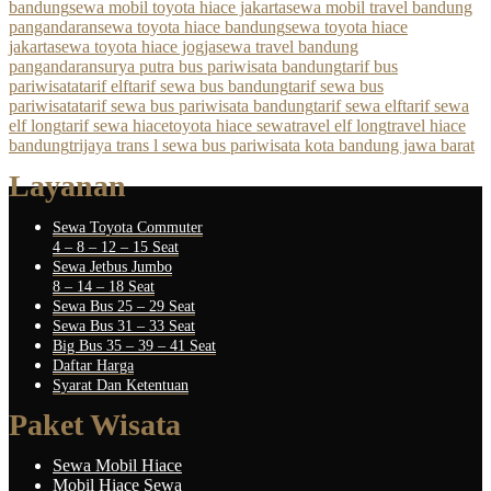
bandung
sewa mobil toyota hiace jakarta
sewa mobil travel bandung
pangandaran
sewa toyota hiace bandung
sewa toyota hiace
jakarta
sewa toyota hiace jogja
sewa travel bandung
pangandaran
surya putra bus pariwisata bandung
tarif bus
pariwisata
tarif elf
tarif sewa bus bandung
tarif sewa bus
pariwisata
tarif sewa bus pariwisata bandung
tarif sewa elf
tarif sewa
elf long
tarif sewa hiace
toyota hiace sewa
travel elf long
travel hiace
bandung
trijaya trans l sewa bus pariwisata kota bandung jawa barat
Layanan
Sewa Toyota Commuter
4 – 8 – 12 – 15 Seat
Sewa Jetbus Jumbo
8 – 14 – 18 Seat
Sewa Bus 25 – 29 Seat
Sewa Bus 31 – 33 Seat
Big Bus 35 – 39 – 41 Seat
Daftar Harga
Syarat Dan Ketentuan
Paket Wisata
Sewa Mobil Hiace
Mobil Hiace Sewa