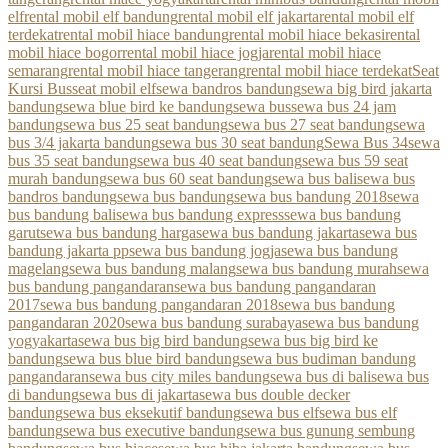
elf
rental mobil elf bandung
rental mobil elf jakarta
rental mobil elf
terdekat
rental mobil hiace bandung
rental mobil hiace bekasi
rental
mobil hiace bogor
rental mobil hiace jogja
rental mobil hiace
semarang
rental mobil hiace tangerang
rental mobil hiace terdekat
Seat
Kursi Bus
seat mobil elf
sewa bandros bandung
sewa big bird jakarta
bandung
sewa blue bird ke bandung
sewa bus
sewa bus 24 jam
bandung
sewa bus 25 seat bandung
sewa bus 27 seat bandung
sewa
bus 3/4 jakarta bandung
sewa bus 30 seat bandung
Sewa Bus 34
sewa
bus 35 seat bandung
sewa bus 40 seat bandung
sewa bus 59 seat
murah bandung
sewa bus 60 seat bandung
sewa bus bali
sewa bus
bandros bandung
sewa bus bandung
sewa bus bandung 2018
sewa
bus bandung bali
sewa bus bandung express
sewa bus bandung
garut
sewa bus bandung harga
sewa bus bandung jakarta
sewa bus
bandung jakarta pp
sewa bus bandung jogja
sewa bus bandung
magelang
sewa bus bandung malang
sewa bus bandung murah
sewa
bus bandung pangandaran
sewa bus bandung pangandaran
2017
sewa bus bandung pangandaran 2018
sewa bus bandung
pangandaran 2020
sewa bus bandung surabaya
sewa bus bandung
yogyakarta
sewa bus big bird bandung
sewa bus big bird ke
bandung
sewa bus blue bird bandung
sewa bus budiman bandung
pangandaran
sewa bus city miles bandung
sewa bus di bali
sewa bus
di bandung
sewa bus di jakarta
sewa bus double decker
bandung
sewa bus eksekutif bandung
sewa bus elf
sewa bus elf
bandung
sewa bus executive bandung
sewa bus gunung sembung