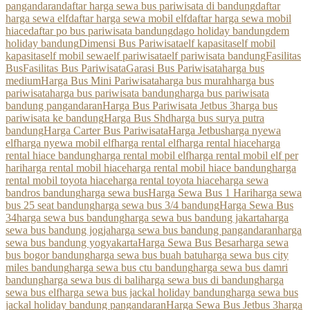
pangandaran
daftar harga sewa bus pariwisata di bandung
daftar
harga sewa elf
daftar harga sewa mobil elf
daftar harga sewa mobil
hiace
daftar po bus pariwisata bandung
dago holiday bandung
dem
holiday bandung
Dimensi Bus Pariwisata
elf kapasitas
elf mobil
kapasitas
elf mobil sewa
elf pariwisata
elf pariwisata bandung
Fasilitas
Bus
Fasilitas Bus Pariwisata
Garasi Bus Pariwisata
harga bus
medium
Harga Bus Mini Pariwisata
harga bus murah
harga bus
pariwisata
harga bus pariwisata bandung
harga bus pariwisata
bandung pangandaran
Harga Bus Pariwisata Jetbus 3
harga bus
pariwisata ke bandung
Harga Bus Shd
harga bus surya putra
bandung
Harga Carter Bus Pariwisata
Harga Jetbus
harga nyewa
elf
harga nyewa mobil elf
harga rental elf
harga rental hiace
harga
rental hiace bandung
harga rental mobil elf
harga rental mobil elf per
hari
harga rental mobil hiace
harga rental mobil hiace bandung
harga
rental mobil toyota hiace
harga rental toyota hiace
harga sewa
bandros bandung
harga sewa bus
Harga Sewa Bus 1 Hari
harga sewa
bus 25 seat bandung
harga sewa bus 3/4 bandung
Harga Sewa Bus
34
harga sewa bus bandung
harga sewa bus bandung jakarta
harga
sewa bus bandung jogja
harga sewa bus bandung pangandaran
harga
sewa bus bandung yogyakarta
Harga Sewa Bus Besar
harga sewa
bus bogor bandung
harga sewa bus buah batu
harga sewa bus city
miles bandung
harga sewa bus ctu bandung
harga sewa bus damri
bandung
harga sewa bus di bali
harga sewa bus di bandung
harga
sewa bus elf
harga sewa bus jackal holiday bandung
harga sewa bus
jackal holiday bandung pangandaran
Harga Sewa Bus Jetbus 3
harga