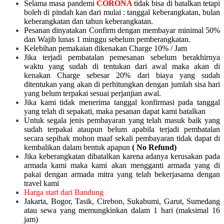
Selama masa pandemi
CORONA
tidak bisa di batalkan tetapi
boleh di pindah kan dari mulai :
tanggal keberangkatan, bulan
keberangkatan dan tahun keberangkatan.
Pesanan dinyatakan Confirm dengan membayar minimal 50%
dan Wajib lunas 1 minggu sebelum pemberangkatan.
Kelebihan pemakaian dikenakan Charge 10% / Jam
Jika terjadi pembatalan pemesanan sebelum berakhirnya
waktu yang sudah di tentukan dari awal maka akan di
kenakan Charge sebesar 20% dari biaya yang sudah
ditentukan yang akan di perhitungkan dengan jumlah sisa hari
yang belum terpakai sesuai perjanjian awal.
Jika kami tidak menerima tanggal konfirmasi pada tanggal
yang telah di sepakati, maka pesanan dapat kami batalkan
Untuk segala jenis pembayaran yang telah masuk baik yang
sudah terpakai ataupun belum apabila terjadi pembatalan
secara sepihak mohon maaf sekali pembayaran tidak dapat di
kembalikan dalam bentuk apapun
( No Refund)
Jika keberangkatan dibatalkan karena adanya kerusakan pada
armada kami maka kami akan mengganti armada yang di
pakai dengan armada mitra yang telah bekerjasama dengan
travel kami
Harga start dari Bandung
Jakarta, Bogor, Tasik, Cirebon, Sukabumi, Garut, Sumedang
atau sewa yang memungkinkan dalam 1 hari (maksimal 16
jam)