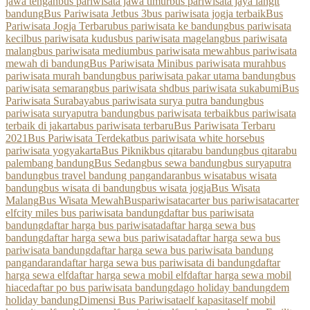
jawa tengah
bus pariwisata jawa timur
bus pariwisata jaya langit
bandung
Bus Pariwisata Jetbus 3
bus pariwisata jogja terbaik
Bus
Pariwisata Jogja Terbaru
bus pariwisata ke bandung
bus pariwisata
kecil
bus pariwisata kudus
bus pariwisata magelang
bus pariwisata
malang
bus pariwisata medium
bus pariwisata mewah
bus pariwisata
mewah di bandung
Bus Pariwisata Mini
bus pariwisata murah
bus
pariwisata murah bandung
bus pariwisata pakar utama bandung
bus
pariwisata semarang
bus pariwisata shd
bus pariwisata sukabumi
Bus
Pariwisata Surabaya
bus pariwisata surya putra bandung
bus
pariwisata suryaputra bandung
bus pariwisata terbaik
bus pariwisata
terbaik di jakarta
bus pariwisata terbaru
Bus Pariwisata Terbaru
2021
Bus Pariwisata Terdekat
bus pariwisata white horse
bus
pariwisata yogyakarta
Bus Piknik
bus qitarabu bandung
bus qitarabu
palembang bandung
Bus Sedang
bus sewa bandung
bus suryaputra
bandung
bus travel bandung pangandaran
bus wisata
bus wisata
bandung
bus wisata di bandung
bus wisata jogja
Bus Wisata
Malang
Bus Wisata Mewah
Buspariwisata
carter bus pariwisata
carter
elf
city miles bus pariwisata bandung
daftar bus pariwisata
bandung
daftar harga bus pariwisata
daftar harga sewa bus
bandung
daftar harga sewa bus pariwisata
daftar harga sewa bus
pariwisata bandung
daftar harga sewa bus pariwisata bandung
pangandaran
daftar harga sewa bus pariwisata di bandung
daftar
harga sewa elf
daftar harga sewa mobil elf
daftar harga sewa mobil
hiace
daftar po bus pariwisata bandung
dago holiday bandung
dem
holiday bandung
Dimensi Bus Pariwisata
elf kapasitas
elf mobil