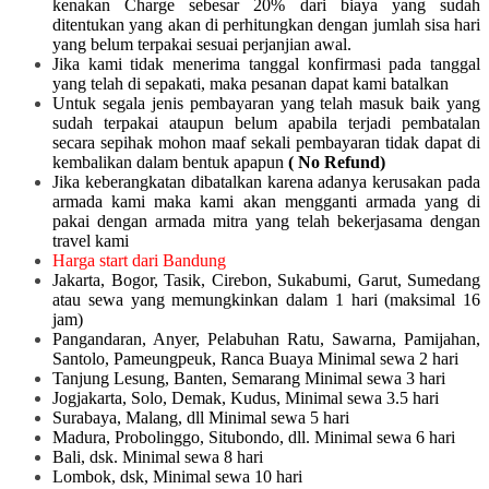
kenakan Charge sebesar 20% dari biaya yang sudah
ditentukan yang akan di perhitungkan dengan jumlah sisa hari
yang belum terpakai sesuai perjanjian awal.
Jika kami tidak menerima tanggal konfirmasi pada tanggal
yang telah di sepakati, maka pesanan dapat kami batalkan
Untuk segala jenis pembayaran yang telah masuk baik yang
sudah terpakai ataupun belum apabila terjadi pembatalan
secara sepihak mohon maaf sekali pembayaran tidak dapat di
kembalikan dalam bentuk apapun
( No Refund)
Jika keberangkatan dibatalkan karena adanya kerusakan pada
armada kami maka kami akan mengganti armada yang di
pakai dengan armada mitra yang telah bekerjasama dengan
travel kami
Harga start dari Bandung
Jakarta, Bogor, Tasik, Cirebon, Sukabumi, Garut, Sumedang
atau sewa yang memungkinkan dalam 1 hari (maksimal 16
jam)
Pangandaran, Anyer, Pelabuhan Ratu, Sawarna, Pamijahan,
Santolo, Pameungpeuk, Ranca Buaya Minimal sewa 2 hari
Tanjung Lesung, Banten, Semarang Minimal sewa 3 hari
Jogjakarta, Solo, Demak, Kudus, Minimal sewa 3.5 hari
Surabaya, Malang, dll Minimal sewa 5 hari
Madura, Probolinggo, Situbondo, dll. Minimal sewa 6 hari
Bali, dsk. Minimal sewa 8 hari
Lombok, dsk, Minimal sewa 10 hari