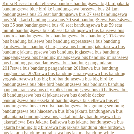
Kursi Bus
seat mobil elf
sewa bandros bandung
sewa big bird jakarta
bandung
sewa blue bird ke bandung
sewa bus
sewa bus 24 jam
bandung
sewa bus 25 seat bandung
sewa bus 27 seat bandung
sewa
bus 3/4 jakarta bandung
sewa bus 30 seat bandung
Sewa Bus 34
sewa
bus 35 seat bandung
sewa bus 40 seat bandung
sewa bus 59 seat
murah bandung
sewa bus 60 seat bandung
sewa bus bali
sewa bus
bandros bandung
sewa bus bandung
sewa bus bandung 2018
sewa
bus bandung bali
sewa bus bandung express
sewa bus bandung
garut
sewa bus bandung harga
sewa bus bandung jakarta
sewa bus
bandung jakarta pp
sewa bus bandung jogja
sewa bus bandung
magelang
sewa bus bandung malang
sewa bus bandung murah
sewa
bus bandung pangandaran
sewa bus bandung pangandaran
2017
sewa bus bandung pangandaran 2018
sewa bus bandung
pangandaran 2020
sewa bus bandung surabaya
sewa bus bandung
yogyakarta
sewa bus big bird bandung
sewa bus big bird ke
bandung
sewa bus blue bird bandung
sewa bus budiman bandung
pangandaran
sewa bus city miles bandung
sewa bus di bali
sewa bus
di bandung
sewa bus di jakarta
sewa bus double decker
bandung
sewa bus eksekutif bandung
sewa bus elf
sewa bus elf
bandung
sewa bus executive bandung
sewa bus gunung sembung
bandung
sewa bus hiace
sewa bus hiba jakarta bandung
sewa bus
hiba utama bandung
sewa bus jackal holiday bandung
sewa bus
jakarta
Sewa Bus Jakarta Bali
sewa bus jakarta bandung
sewa bus
jakarta bandung big bird
sewa bus jakarta bandung blue bird
sewa
bus jakarta bandung murah
sewa bus jakarta bandung white