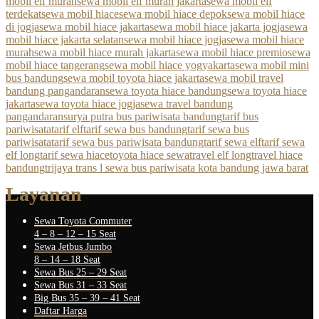
mobil elf murah
sewa mobil elf murah jakarta
sewa mobil elf
terdekat
sewa mobil hiace
sewa mobil hiace depok
sewa mobil hiace
di jogja
sewa mobil hiace jakarta
sewa mobil hiace jakarta jogja
sewa
mobil hiace jakarta selatan
sewa mobil hiace jogja
sewa mobil hiace
murah
sewa mobil hiace murah jakarta
sewa mobil hiace premio
sewa
mobil hiace tangerang
sewa mobil hiace yogyakarta
sewa mobil mini
bus bandung
sewa mobil toyota hiace jakarta
sewa mobil travel
bandung pangandaran
sewa toyota hiace bandung
sewa toyota hiace
jakarta
sewa toyota hiace jogja
sewa travel bandung
pangandaran
surya putra bus pariwisata bandung
tarif bus
pariwisata
tarif elf
tarif sewa bus bandung
tarif sewa bus
pariwisata
tarif sewa bus pariwisata bandung
tarif sewa elf
tarif sewa
elf long
tarif sewa hiace
toyota hiace sewa
travel elf long
travel hiace
bandung
trijaya trans l sewa bus pariwisata kota bandung jawa barat
Layanan
Sewa Toyota Commuter
4 – 8 – 12 – 15 Seat
Sewa Jetbus Jumbo
8 – 14 – 18 Seat
Sewa Bus 25 – 29 Seat
Sewa Bus 31 – 33 Seat
Big Bus 35 – 39 – 41 Seat
Daftar Harga