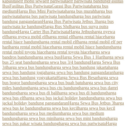
kapasitas
elf mobil sewa
elf pariwisata
elf pariwisata bandung
Fasilitas
Bus
Fasilitas Bus Pariwisata
Garasi Bus Pariwisata
harga bus
medium
Harga Bus Mini Pariwisata
harga bus murah
harga bus
pariwisata
harga bus pariwisata bandung
harga bus pariwisata
bandung pangandaran
Harga Bus Pariwisata Jetbus 3
harga bus
pariwisata ke bandung
Harga Bus Shd
harga bus surya putra
bandung
Harga Carter Bus Pariwisata
Harga Jetbus
harga nyewa
elf
harga nyewa mobil elf
harga rental elf
harga rental hiace
harga
rental hiace bandung
harga rental mobil elf
harga rental mobil elf per
hari
harga rental mobil hiace
harga rental mobil hiace bandung
harga
rental mobil toyota hiace
harga rental toyota hiace
harga sewa
bandros bandung
harga sewa bus
Harga Sewa Bus 1 Hari
harga sewa
bus 25 seat bandung
harga sewa bus 3/4 bandung
Harga Sewa Bus
34
harga sewa bus bandung
harga sewa bus bandung jakarta
harga
sewa bus bandung jogja
harga sewa bus bandung pangandaran
harga
sewa bus bandung yogyakarta
Harga Sewa Bus Besar
harga sewa
bus bogor bandung
harga sewa bus buah batu
harga sewa bus city
miles bandung
harga sewa bus ctu bandung
harga sewa bus damri
bandung
harga sewa bus di bali
harga sewa bus di bandung
harga
sewa bus elf
harga sewa bus jackal holiday bandung
harga sewa bus
jackal holiday bandung pangandaran
Harga Sewa Bus Jetbus 3
harga
sewa bus ke bandung
harga sewa bus kecil
harga sewa bus kecil
bandung
harga sewa bus medium
harga sewa bus medium
bandung
harga sewa bus mini
harga sewa bus mini bandung
harga
sewa bus pakar wisata bandung
harga sewa bus pariwisata
Harga