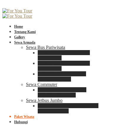
Home
Tentang Kami
Gallery
Sewa Armada
Sewa Bus Pariwisata
Bus Medium ADIPUTRO
25 – 29 Seat
Bus Medium ADIPUTRO
31 – 33 Seat
Big Bus 3+ ADIPUTRO
35 – 39 – 41 Seat
Sewa Commuter
Sewa Toyota Commuter
4 – 8 – 12 – 15 Seat
Sewa Jetbus Jumbo
Jetbus Jumbo 3+ ADIPUTRO
8 – 14 – 18 Seat
Paket Wisata
Hubungi