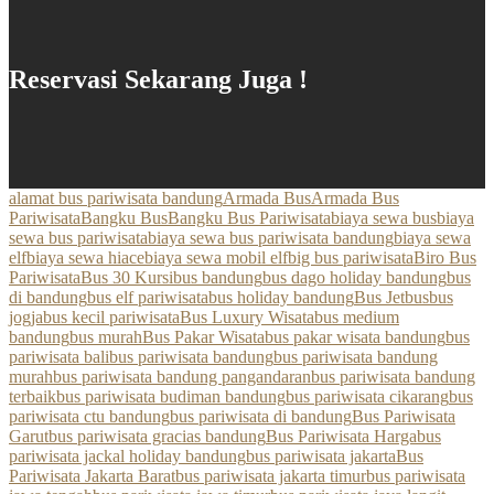
Reservasi Sekarang Juga !
alamat bus pariwisata bandung
Armada Bus
Armada Bus
Pariwisata
Bangku Bus
Bangku Bus Pariwisata
biaya sewa bus
biaya
sewa bus pariwisata
biaya sewa bus pariwisata bandung
biaya sewa
elf
biaya sewa hiace
biaya sewa mobil elf
big bus pariwisata
Biro Bus
Pariwisata
Bus 30 Kursi
bus bandung
bus dago holiday bandung
bus
di bandung
bus elf pariwisata
bus holiday bandung
Bus Jetbus
bus
jogja
bus kecil pariwisata
Bus Luxury Wisata
bus medium
bandung
bus murah
Bus Pakar Wisata
bus pakar wisata bandung
bus
pariwisata bali
bus pariwisata bandung
bus pariwisata bandung
murah
bus pariwisata bandung pangandaran
bus pariwisata bandung
terbaik
bus pariwisata budiman bandung
bus pariwisata cikarang
bus
pariwisata ctu bandung
bus pariwisata di bandung
Bus Pariwisata
Garut
bus pariwisata gracias bandung
Bus Pariwisata Harga
bus
pariwisata jackal holiday bandung
bus pariwisata jakarta
Bus
Pariwisata Jakarta Barat
bus pariwisata jakarta timur
bus pariwisata