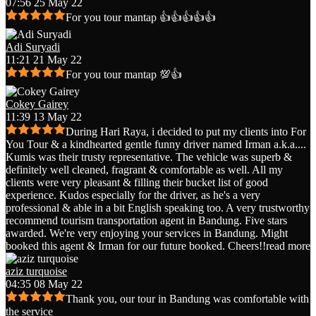
07:56 25 May 22
For you tour mantap 👍👍👍👍👍
Adi Suryadi
11:21 21 May 22
For you tour mantap 💯👍
Cokey Gairey
11:39 13 May 22
During Hari Raya, i decided to put my clients into For
You Tour & a kindhearted gentle funny driver named Irman a.k.a.
...
Kumis was their trusty representative. The vehicle was superb &
definitely well cleaned, fragrant & comfortable as well. All my
clients were very pleasant & filling their bucket list of good
experience. Kudos especially for the driver, as he's a very
professional & able in a bit English speaking too. A very trustworthy
recommend tourism transportation agent in Bandung. Five stars
awarded. We're very enjoying your services in Bandung. Might
booked this agent & Irman for our future booked. Cheers!!
read more
aziz turquoise
04:35 08 May 22
Thank you, our tour in Bandung was comfortable with
the service