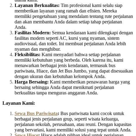
Layanan Berkualitas:
Tim profesional kami selalu siap
memberikan layanan yang ramah dan efisien. Mereka
memiliki pengetahuan yang mendalam tentang rute perjalanan
dan akan membantu Anda dalam setiap tahap perjalanan
Anda.
Fasilitas Modern:
Semua kendaraan kami dilengkapi dengan
fasilitas modern seperti AC, kursi yang nyaman, sistem
audiovisual, dan toilet. Ini membuat perjalanan Anda lebih
nyaman dan menghibur.
Fleksibilitas:
Kami menyadari bahwa setiap perjalanan
memiliki kebutuhan yang berbeda. Oleh karena itu, kami
menawarkan berbagai jenis kendaraan, termasuk bus
pariwisata, Hiace, dan Jet Bus Jumbo, yang dapat disesuaikan
dengan ukuran dan kebutuhan kelompok Anda.
Harga Bersaing:
Kami memberikan penawaran harga yang
bersaing sehingga Anda dapat menikmati perjalanan
berkualitas tanpa menguras anggaran Anda.
Layanan Kami:
Sewa Bus Pariwisata
:
Bus pariwisata kami cocok untuk
berbagai jenis perjalanan grup, seperti wisata keluarga,
perjalanan sekolah, perusahaan, atau reuni. Dengan kapasitas
yang bervariasi, kami memiliki solusi yang tepat untuk Anda.
Sewa Hiace
:
Hiace adalah pilihan ideal untuk perjalanan