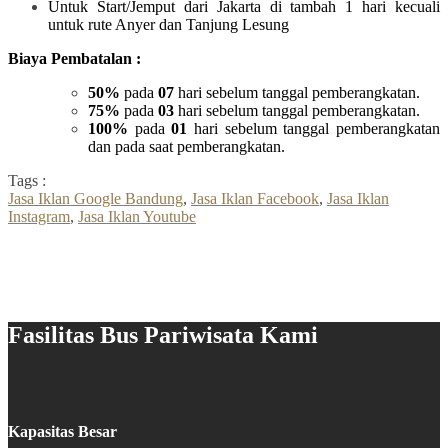
Untuk Start/Jemput dari Jakarta di tambah 1 hari kecuali
untuk rute Anyer dan Tanjung Lesung
Biaya Pembatalan :
50%
pada
07
hari sebelum tanggal pemberangkatan.
75%
pada
03
hari sebelum tanggal pemberangkatan.
100%
pada
01
hari sebelum tanggal pemberangkatan
dan pada saat pemberangkatan.
Tags :
Jasa Iklan Google Bandung
,
Jasa Iklan Facebook
,
Jasa Iklan
Instagram
,
Jasa Iklan Youtube
Fasilitas Bus Pariwisata Kami
Kapasitas Besar