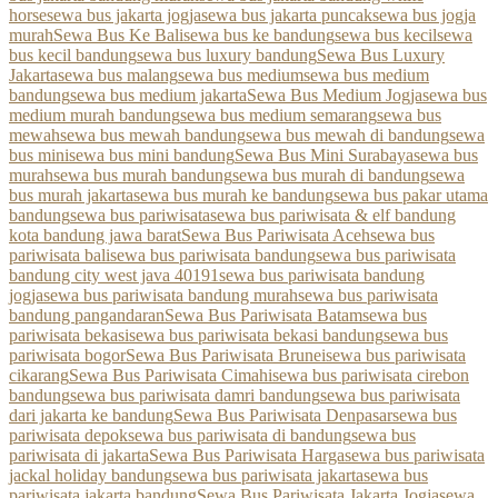
horse
sewa bus jakarta jogja
sewa bus jakarta puncak
sewa bus jogja
murah
Sewa Bus Ke Bali
sewa bus ke bandung
sewa bus kecil
sewa
bus kecil bandung
sewa bus luxury bandung
Sewa Bus Luxury
Jakarta
sewa bus malang
sewa bus medium
sewa bus medium
bandung
sewa bus medium jakarta
Sewa Bus Medium Jogja
sewa bus
medium murah bandung
sewa bus medium semarang
sewa bus
mewah
sewa bus mewah bandung
sewa bus mewah di bandung
sewa
bus mini
sewa bus mini bandung
Sewa Bus Mini Surabaya
sewa bus
murah
sewa bus murah bandung
sewa bus murah di bandung
sewa
bus murah jakarta
sewa bus murah ke bandung
sewa bus pakar utama
bandung
sewa bus pariwisata
sewa bus pariwisata & elf bandung
kota bandung jawa barat
Sewa Bus Pariwisata Aceh
sewa bus
pariwisata bali
sewa bus pariwisata bandung
sewa bus pariwisata
bandung city west java 40191
sewa bus pariwisata bandung
jogja
sewa bus pariwisata bandung murah
sewa bus pariwisata
bandung pangandaran
Sewa Bus Pariwisata Batam
sewa bus
pariwisata bekasi
sewa bus pariwisata bekasi bandung
sewa bus
pariwisata bogor
Sewa Bus Pariwisata Brunei
sewa bus pariwisata
cikarang
Sewa Bus Pariwisata Cimahi
sewa bus pariwisata cirebon
bandung
sewa bus pariwisata damri bandung
sewa bus pariwisata
dari jakarta ke bandung
Sewa Bus Pariwisata Denpasar
sewa bus
pariwisata depok
sewa bus pariwisata di bandung
sewa bus
pariwisata di jakarta
Sewa Bus Pariwisata Harga
sewa bus pariwisata
jackal holiday bandung
sewa bus pariwisata jakarta
sewa bus
pariwisata jakarta bandung
Sewa Bus Pariwisata Jakarta Jogja
sewa