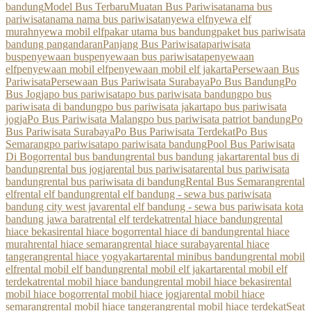
bandung
Model Bus Terbaru
Muatan Bus Pariwisata
nama bus
pariwisata
nama nama bus pariwisata
nyewa elf
nyewa elf
murah
nyewa mobil elf
pakar utama bus bandung
paket bus pariwisata
bandung pangandaran
Panjang Bus Pariwisata
pariwisata
bus
penyewaan bus
penyewaan bus pariwisata
penyewaan
elf
penyewaan mobil elf
penyewaan mobil elf jakarta
Persewaan Bus
Pariwisata
Persewaan Bus Pariwisata Surabaya
Po Bus Bandung
Po
Bus Jogja
po bus pariwisata
po bus pariwisata bandung
po bus
pariwisata di bandung
po bus pariwisata jakarta
po bus pariwisata
jogja
Po Bus Pariwisata Malang
po bus pariwisata patriot bandung
Po
Bus Pariwisata Surabaya
Po Bus Pariwisata Terdekat
Po Bus
Semarang
po pariwisata
po pariwisata bandung
Pool Bus Pariwisata
Di Bogor
rental bus bandung
rental bus bandung jakarta
rental bus di
bandung
rental bus jogja
rental bus pariwisata
rental bus pariwisata
bandung
rental bus pariwisata di bandung
Rental Bus Semarang
rental
elf
rental elf bandung
rental elf bandung - sewa bus pariwisata
bandung city west java
rental elf bandung - sewa bus pariwisata kota
bandung jawa barat
rental elf terdekat
rental hiace bandung
rental
hiace bekasi
rental hiace bogor
rental hiace di bandung
rental hiace
murah
rental hiace semarang
rental hiace surabaya
rental hiace
tangerang
rental hiace yogyakarta
rental minibus bandung
rental mobil
elf
rental mobil elf bandung
rental mobil elf jakarta
rental mobil elf
terdekat
rental mobil hiace bandung
rental mobil hiace bekasi
rental
mobil hiace bogor
rental mobil hiace jogja
rental mobil hiace
semarang
rental mobil hiace tangerang
rental mobil hiace terdekat
Seat