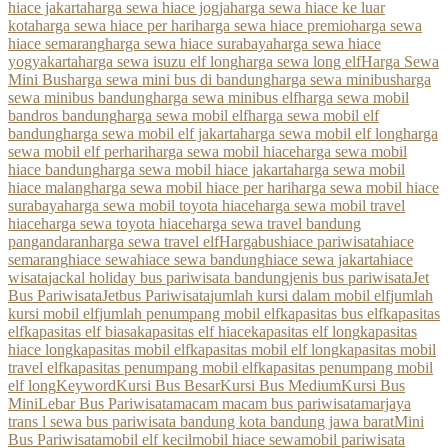
hiace jakarta
harga sewa hiace jogja
harga sewa hiace ke luar
kota
harga sewa hiace per hari
harga sewa hiace premio
harga sewa
hiace semarang
harga sewa hiace surabaya
harga sewa hiace
yogyakarta
harga sewa isuzu elf long
harga sewa long elf
Harga Sewa
Mini Bus
harga sewa mini bus di bandung
harga sewa minibus
harga
sewa minibus bandung
harga sewa minibus elf
harga sewa mobil
bandros bandung
harga sewa mobil elf
harga sewa mobil elf
bandung
harga sewa mobil elf jakarta
harga sewa mobil elf long
harga
sewa mobil elf perhari
harga sewa mobil hiace
harga sewa mobil
hiace bandung
harga sewa mobil hiace jakarta
harga sewa mobil
hiace malang
harga sewa mobil hiace per hari
harga sewa mobil hiace
surabaya
harga sewa mobil toyota hiace
harga sewa mobil travel
hiace
harga sewa toyota hiace
harga sewa travel bandung
pangandaran
harga sewa travel elf
Hargabus
hiace pariwisata
hiace
semarang
hiace sewa
hiace sewa bandung
hiace sewa jakarta
hiace
wisata
jackal holiday bus pariwisata bandung
jenis bus pariwisata
Jet
Bus Pariwisata
Jetbus Pariwisata
jumlah kursi dalam mobil elf
jumlah
kursi mobil elf
jumlah penumpang mobil elf
kapasitas bus elf
kapasitas
elf
kapasitas elf biasa
kapasitas elf hiace
kapasitas elf long
kapasitas
hiace long
kapasitas mobil elf
kapasitas mobil elf long
kapasitas mobil
travel elf
kapasitas penumpang mobil elf
kapasitas penumpang mobil
elf long
Keyword
Kursi Bus Besar
Kursi Bus Medium
Kursi Bus
Mini
Lebar Bus Pariwisata
macam macam bus pariwisata
marjaya
trans l sewa bus pariwisata bandung kota bandung jawa barat
Mini
Bus Pariwisata
mobil elf kecil
mobil hiace sewa
mobil pariwisata