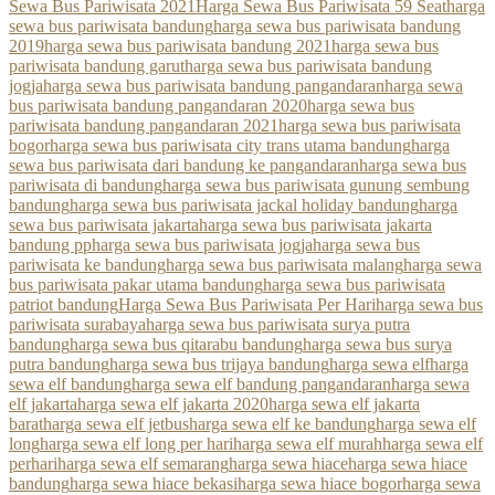
Sewa Bus Pariwisata 2021
Harga Sewa Bus Pariwisata 59 Seat
harga
sewa bus pariwisata bandung
harga sewa bus pariwisata bandung
2019
harga sewa bus pariwisata bandung 2021
harga sewa bus
pariwisata bandung garut
harga sewa bus pariwisata bandung
jogja
harga sewa bus pariwisata bandung pangandaran
harga sewa
bus pariwisata bandung pangandaran 2020
harga sewa bus
pariwisata bandung pangandaran 2021
harga sewa bus pariwisata
bogor
harga sewa bus pariwisata city trans utama bandung
harga
sewa bus pariwisata dari bandung ke pangandaran
harga sewa bus
pariwisata di bandung
harga sewa bus pariwisata gunung sembung
bandung
harga sewa bus pariwisata jackal holiday bandung
harga
sewa bus pariwisata jakarta
harga sewa bus pariwisata jakarta
bandung pp
harga sewa bus pariwisata jogja
harga sewa bus
pariwisata ke bandung
harga sewa bus pariwisata malang
harga sewa
bus pariwisata pakar utama bandung
harga sewa bus pariwisata
patriot bandung
Harga Sewa Bus Pariwisata Per Hari
harga sewa bus
pariwisata surabaya
harga sewa bus pariwisata surya putra
bandung
harga sewa bus qitarabu bandung
harga sewa bus surya
putra bandung
harga sewa bus trijaya bandung
harga sewa elf
harga
sewa elf bandung
harga sewa elf bandung pangandaran
harga sewa
elf jakarta
harga sewa elf jakarta 2020
harga sewa elf jakarta
barat
harga sewa elf jetbus
harga sewa elf ke bandung
harga sewa elf
long
harga sewa elf long per hari
harga sewa elf murah
harga sewa elf
perhari
harga sewa elf semarang
harga sewa hiace
harga sewa hiace
bandung
harga sewa hiace bekasi
harga sewa hiace bogor
harga sewa