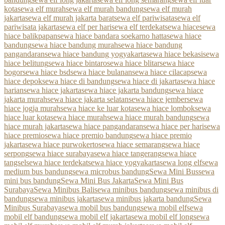
kota
sewa elf murah
sewa elf murah bandung
sewa elf murah
jakarta
sewa elf murah jakarta barat
sewa elf pariwisata
sewa elf
pariwisata jakarta
sewa elf per hari
sewa elf terdekat
sewa hiace
sewa
hiace balikpapan
sewa hiace bandara soekarno hatta
sewa hiace
bandung
sewa hiace bandung murah
sewa hiace bandung
pangandaran
sewa hiace bandung yogyakarta
sewa hiace bekasi
sewa
hiace belitung
sewa hiace bintaro
sewa hiace blitar
sewa hiace
bogor
sewa hiace bsd
sewa hiace bulanan
sewa hiace cilacap
sewa
hiace depok
sewa hiace di bandung
sewa hiace di jakarta
sewa hiace
harian
sewa hiace jakarta
sewa hiace jakarta bandung
sewa hiace
jakarta murah
sewa hiace jakarta selatan
sewa hiace jember
sewa
hiace jogja murah
sewa hiace ke luar kota
sewa hiace lombok
sewa
hiace luar kota
sewa hiace murah
sewa hiace murah bandung
sewa
hiace murah jakarta
sewa hiace pangandaran
sewa hiace per hari
sewa
hiace premio
sewa hiace premio bandung
sewa hiace premio
jakarta
sewa hiace purwokerto
sewa hiace semarang
sewa hiace
serpong
sewa hiace surabaya
sewa hiace tangerang
sewa hiace
tangsel
sewa hiace terdekat
sewa hiace yogyakarta
sewa long elf
sewa
medium bus bandung
sewa microbus bandung
Sewa Mini Bus
sewa
mini bus bandung
Sewa Mini Bus Jakarta
Sewa Mini Bus
Surabaya
Sewa Minibus Bali
sewa minibus bandung
sewa minibus di
bandung
sewa minibus jakarta
sewa minibus jakarta bandung
Sewa
Minibus Surabaya
sewa mobil bus bandung
sewa mobil elf
sewa
mobil elf bandung
sewa mobil elf jakarta
sewa mobil elf long
sewa