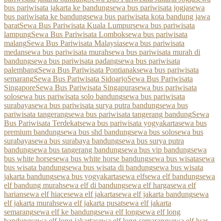
bus pariwisata jakarta ke bandung
sewa bus pariwisata jogja
sewa
bus pariwisata ke bandung
sewa bus pariwisata kota bandung jawa
barat
Sewa Bus Pariwisata Kuala Lumpur
sewa bus pariwisata
lampung
Sewa Bus Pariwisata Lombok
sewa bus pariwisata
malang
Sewa Bus Pariwisata Malaysia
sewa bus pariwisata
medan
sewa bus pariwisata murah
sewa bus pariwisata murah di
bandung
sewa bus pariwisata padang
sewa bus pariwisata
palembang
Sewa Bus Pariwisata Pontianak
sewa bus pariwisata
semarang
Sewa Bus Pariwisata Sidoarjo
Sewa Bus Pariwisata
Singapore
Sewa Bus Pariwisata Singapura
sewa bus pariwisata
solo
sewa bus pariwisata solo bandung
sewa bus pariwisata
surabaya
sewa bus pariwisata surya putra bandung
sewa bus
pariwisata tangerang
sewa bus pariwisata tangerang bandung
Sewa
Bus Pariwisata Terdekat
sewa bus pariwisata yogyakarta
sewa bus
premium bandung
sewa bus shd bandung
sewa bus solo
sewa bus
surabaya
sewa bus surabaya bandung
sewa bus surya putra
bandung
sewa bus tangerang bandung
sewa bus vip bandung
sewa
bus white horse
sewa bus white horse bandung
sewa bus wisata
sewa
bus wisata bandung
sewa bus wisata di bandung
sewa bus wisata
jakarta bandung
sewa bus yogyakarta
sewa elf
sewa elf bandung
sewa
elf bandung murah
sewa elf di bandung
sewa elf harga
sewa elf
harian
sewa elf hiace
sewa elf jakarta
sewa elf jakarta bandung
sewa
elf jakarta murah
sewa elf jakarta pusat
sewa elf jakarta
semarang
sewa elf ke bandung
sewa elf long
sewa elf long
bandung
sewa elf long jakarta
sewa elf long semarang
sewa elf luar