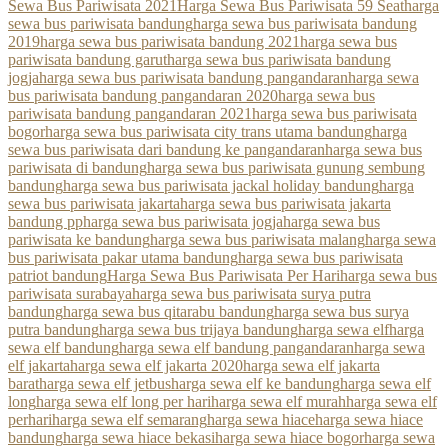
Sewa Bus Pariwisata 2021
Harga Sewa Bus Pariwisata 59 Seat
harga
sewa bus pariwisata bandung
harga sewa bus pariwisata bandung
2019
harga sewa bus pariwisata bandung 2021
harga sewa bus
pariwisata bandung garut
harga sewa bus pariwisata bandung
jogja
harga sewa bus pariwisata bandung pangandaran
harga sewa
bus pariwisata bandung pangandaran 2020
harga sewa bus
pariwisata bandung pangandaran 2021
harga sewa bus pariwisata
bogor
harga sewa bus pariwisata city trans utama bandung
harga
sewa bus pariwisata dari bandung ke pangandaran
harga sewa bus
pariwisata di bandung
harga sewa bus pariwisata gunung sembung
bandung
harga sewa bus pariwisata jackal holiday bandung
harga
sewa bus pariwisata jakarta
harga sewa bus pariwisata jakarta
bandung pp
harga sewa bus pariwisata jogja
harga sewa bus
pariwisata ke bandung
harga sewa bus pariwisata malang
harga sewa
bus pariwisata pakar utama bandung
harga sewa bus pariwisata
patriot bandung
Harga Sewa Bus Pariwisata Per Hari
harga sewa bus
pariwisata surabaya
harga sewa bus pariwisata surya putra
bandung
harga sewa bus qitarabu bandung
harga sewa bus surya
putra bandung
harga sewa bus trijaya bandung
harga sewa elf
harga
sewa elf bandung
harga sewa elf bandung pangandaran
harga sewa
elf jakarta
harga sewa elf jakarta 2020
harga sewa elf jakarta
barat
harga sewa elf jetbus
harga sewa elf ke bandung
harga sewa elf
long
harga sewa elf long per hari
harga sewa elf murah
harga sewa elf
perhari
harga sewa elf semarang
harga sewa hiace
harga sewa hiace
bandung
harga sewa hiace bekasi
harga sewa hiace bogor
harga sewa