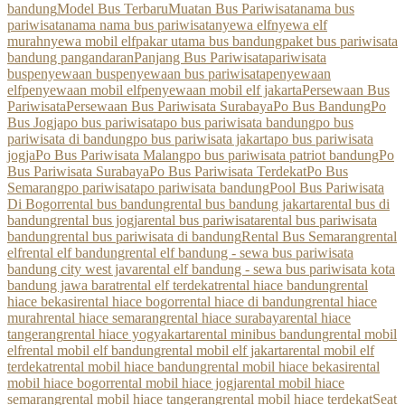
bandung
Model Bus Terbaru
Muatan Bus Pariwisata
nama bus
pariwisata
nama nama bus pariwisata
nyewa elf
nyewa elf
murah
nyewa mobil elf
pakar utama bus bandung
paket bus pariwisata
bandung pangandaran
Panjang Bus Pariwisata
pariwisata
bus
penyewaan bus
penyewaan bus pariwisata
penyewaan
elf
penyewaan mobil elf
penyewaan mobil elf jakarta
Persewaan Bus
Pariwisata
Persewaan Bus Pariwisata Surabaya
Po Bus Bandung
Po
Bus Jogja
po bus pariwisata
po bus pariwisata bandung
po bus
pariwisata di bandung
po bus pariwisata jakarta
po bus pariwisata
jogja
Po Bus Pariwisata Malang
po bus pariwisata patriot bandung
Po
Bus Pariwisata Surabaya
Po Bus Pariwisata Terdekat
Po Bus
Semarang
po pariwisata
po pariwisata bandung
Pool Bus Pariwisata
Di Bogor
rental bus bandung
rental bus bandung jakarta
rental bus di
bandung
rental bus jogja
rental bus pariwisata
rental bus pariwisata
bandung
rental bus pariwisata di bandung
Rental Bus Semarang
rental
elf
rental elf bandung
rental elf bandung - sewa bus pariwisata
bandung city west java
rental elf bandung - sewa bus pariwisata kota
bandung jawa barat
rental elf terdekat
rental hiace bandung
rental
hiace bekasi
rental hiace bogor
rental hiace di bandung
rental hiace
murah
rental hiace semarang
rental hiace surabaya
rental hiace
tangerang
rental hiace yogyakarta
rental minibus bandung
rental mobil
elf
rental mobil elf bandung
rental mobil elf jakarta
rental mobil elf
terdekat
rental mobil hiace bandung
rental mobil hiace bekasi
rental
mobil hiace bogor
rental mobil hiace jogja
rental mobil hiace
semarang
rental mobil hiace tangerang
rental mobil hiace terdekat
Seat