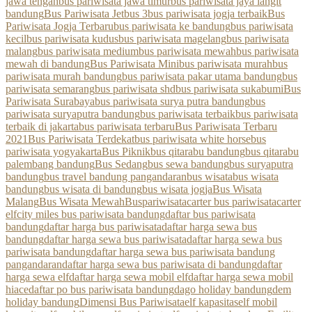
jawa tengah
bus pariwisata jawa timur
bus pariwisata jaya langit
bandung
Bus Pariwisata Jetbus 3
bus pariwisata jogja terbaik
Bus
Pariwisata Jogja Terbaru
bus pariwisata ke bandung
bus pariwisata
kecil
bus pariwisata kudus
bus pariwisata magelang
bus pariwisata
malang
bus pariwisata medium
bus pariwisata mewah
bus pariwisata
mewah di bandung
Bus Pariwisata Mini
bus pariwisata murah
bus
pariwisata murah bandung
bus pariwisata pakar utama bandung
bus
pariwisata semarang
bus pariwisata shd
bus pariwisata sukabumi
Bus
Pariwisata Surabaya
bus pariwisata surya putra bandung
bus
pariwisata suryaputra bandung
bus pariwisata terbaik
bus pariwisata
terbaik di jakarta
bus pariwisata terbaru
Bus Pariwisata Terbaru
2021
Bus Pariwisata Terdekat
bus pariwisata white horse
bus
pariwisata yogyakarta
Bus Piknik
bus qitarabu bandung
bus qitarabu
palembang bandung
Bus Sedang
bus sewa bandung
bus suryaputra
bandung
bus travel bandung pangandaran
bus wisata
bus wisata
bandung
bus wisata di bandung
bus wisata jogja
Bus Wisata
Malang
Bus Wisata Mewah
Buspariwisata
carter bus pariwisata
carter
elf
city miles bus pariwisata bandung
daftar bus pariwisata
bandung
daftar harga bus pariwisata
daftar harga sewa bus
bandung
daftar harga sewa bus pariwisata
daftar harga sewa bus
pariwisata bandung
daftar harga sewa bus pariwisata bandung
pangandaran
daftar harga sewa bus pariwisata di bandung
daftar
harga sewa elf
daftar harga sewa mobil elf
daftar harga sewa mobil
hiace
daftar po bus pariwisata bandung
dago holiday bandung
dem
holiday bandung
Dimensi Bus Pariwisata
elf kapasitas
elf mobil