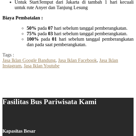
Untuk Start/Jemput dari Jakarta di tambah 1 hari kecuali
untuk rute Anyer dan Tanjung Lesung
Biaya Pembatalan :
50%
pada
07
hari sebelum tanggal pemberangkatan.
75%
pada
03
hari sebelum tanggal pemberangkatan.
100%
pada
01
hari sebelum tanggal pemberangkatan
dan pada saat pemberangkatan.
Tags :
Jasa Iklan Google Bandung
,
Jasa Iklan Facebook
,
Jasa Iklan
Instagram
,
Jasa Iklan Youtube
Fasilitas Bus Pariwisata Kami
Kapasitas Besar