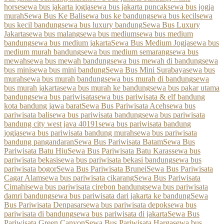
horse
sewa bus jakarta jogja
sewa bus jakarta puncak
sewa bus jogja
murah
Sewa Bus Ke Bali
sewa bus ke bandung
sewa bus kecil
sewa
bus kecil bandung
sewa bus luxury bandung
Sewa Bus Luxury
Jakarta
sewa bus malang
sewa bus medium
sewa bus medium
bandung
sewa bus medium jakarta
Sewa Bus Medium Jogja
sewa bus
medium murah bandung
sewa bus medium semarang
sewa bus
mewah
sewa bus mewah bandung
sewa bus mewah di bandung
sewa
bus mini
sewa bus mini bandung
Sewa Bus Mini Surabaya
sewa bus
murah
sewa bus murah bandung
sewa bus murah di bandung
sewa
bus murah jakarta
sewa bus murah ke bandung
sewa bus pakar utama
bandung
sewa bus pariwisata
sewa bus pariwisata & elf bandung
kota bandung jawa barat
Sewa Bus Pariwisata Aceh
sewa bus
pariwisata bali
sewa bus pariwisata bandung
sewa bus pariwisata
bandung city west java 40191
sewa bus pariwisata bandung
jogja
sewa bus pariwisata bandung murah
sewa bus pariwisata
bandung pangandaran
Sewa Bus Pariwisata Batam
Sewa Bus
Pariwisata Batu Hiu
Sewa Bus Pariwisata Batu Karas
sewa bus
pariwisata bekasi
sewa bus pariwisata bekasi bandung
sewa bus
pariwisata bogor
Sewa Bus Pariwisata Brunei
Sewa Bus Pariwisata
Cagar Alam
sewa bus pariwisata cikarang
Sewa Bus Pariwisata
Cimahi
sewa bus pariwisata cirebon bandung
sewa bus pariwisata
damri bandung
sewa bus pariwisata dari jakarta ke bandung
Sewa
Bus Pariwisata Denpasar
sewa bus pariwisata depok
sewa bus
pariwisata di bandung
sewa bus pariwisata di jakarta
Sewa Bus
Pariwisata Green Canyon
Sewa Bus Pariwisata Harga
sewa bus