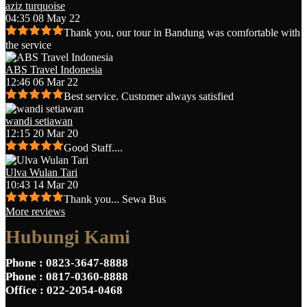
aziz turquoise
04:35 08 May 22
Thank you, our tour in Bandung was comfortable with
the service
ABS Travel Indonesia
12:46 06 Mar 22
Best service. Customer always satisfied
wandi setiawan
12:15 20 Mar 20
Good Staff....
Ulva Wulan Tari
10:43 14 Mar 20
Thank you... Sewa Bus
More reviews
Hubungi Kami
Phone
: 0823-3647-8888
Phone
: 0817-0360-8888
Office
: 022-2054-0468