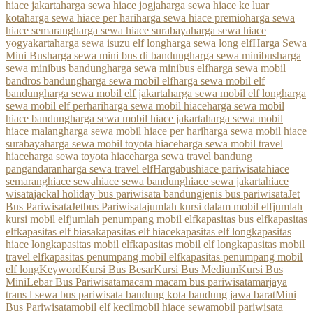
hiace jakarta
harga sewa hiace jogja
harga sewa hiace ke luar
kota
harga sewa hiace per hari
harga sewa hiace premio
harga sewa
hiace semarang
harga sewa hiace surabaya
harga sewa hiace
yogyakarta
harga sewa isuzu elf long
harga sewa long elf
Harga Sewa
Mini Bus
harga sewa mini bus di bandung
harga sewa minibus
harga
sewa minibus bandung
harga sewa minibus elf
harga sewa mobil
bandros bandung
harga sewa mobil elf
harga sewa mobil elf
bandung
harga sewa mobil elf jakarta
harga sewa mobil elf long
harga
sewa mobil elf perhari
harga sewa mobil hiace
harga sewa mobil
hiace bandung
harga sewa mobil hiace jakarta
harga sewa mobil
hiace malang
harga sewa mobil hiace per hari
harga sewa mobil hiace
surabaya
harga sewa mobil toyota hiace
harga sewa mobil travel
hiace
harga sewa toyota hiace
harga sewa travel bandung
pangandaran
harga sewa travel elf
Hargabus
hiace pariwisata
hiace
semarang
hiace sewa
hiace sewa bandung
hiace sewa jakarta
hiace
wisata
jackal holiday bus pariwisata bandung
jenis bus pariwisata
Jet
Bus Pariwisata
Jetbus Pariwisata
jumlah kursi dalam mobil elf
jumlah
kursi mobil elf
jumlah penumpang mobil elf
kapasitas bus elf
kapasitas
elf
kapasitas elf biasa
kapasitas elf hiace
kapasitas elf long
kapasitas
hiace long
kapasitas mobil elf
kapasitas mobil elf long
kapasitas mobil
travel elf
kapasitas penumpang mobil elf
kapasitas penumpang mobil
elf long
Keyword
Kursi Bus Besar
Kursi Bus Medium
Kursi Bus
Mini
Lebar Bus Pariwisata
macam macam bus pariwisata
marjaya
trans l sewa bus pariwisata bandung kota bandung jawa barat
Mini
Bus Pariwisata
mobil elf kecil
mobil hiace sewa
mobil pariwisata