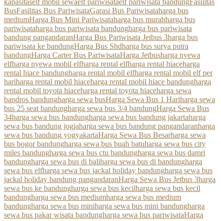
kapasitas
elf mobil sewa
elf pariwisata
elf pariwisata bandung
Fasilitas
Bus
Fasilitas Bus Pariwisata
Garasi Bus Pariwisata
harga bus
medium
Harga Bus Mini Pariwisata
harga bus murah
harga bus
pariwisata
harga bus pariwisata bandung
harga bus pariwisata
bandung pangandaran
Harga Bus Pariwisata Jetbus 3
harga bus
pariwisata ke bandung
Harga Bus Shd
harga bus surya putra
bandung
Harga Carter Bus Pariwisata
Harga Jetbus
harga nyewa
elf
harga nyewa mobil elf
harga rental elf
harga rental hiace
harga
rental hiace bandung
harga rental mobil elf
harga rental mobil elf per
hari
harga rental mobil hiace
harga rental mobil hiace bandung
harga
rental mobil toyota hiace
harga rental toyota hiace
harga sewa
bandros bandung
harga sewa bus
Harga Sewa Bus 1 Hari
harga sewa
bus 25 seat bandung
harga sewa bus 3/4 bandung
Harga Sewa Bus
34
harga sewa bus bandung
harga sewa bus bandung jakarta
harga
sewa bus bandung jogja
harga sewa bus bandung pangandaran
harga
sewa bus bandung yogyakarta
Harga Sewa Bus Besar
harga sewa
bus bogor bandung
harga sewa bus buah batu
harga sewa bus city
miles bandung
harga sewa bus ctu bandung
harga sewa bus damri
bandung
harga sewa bus di bali
harga sewa bus di bandung
harga
sewa bus elf
harga sewa bus jackal holiday bandung
harga sewa bus
jackal holiday bandung pangandaran
Harga Sewa Bus Jetbus 3
harga
sewa bus ke bandung
harga sewa bus kecil
harga sewa bus kecil
bandung
harga sewa bus medium
harga sewa bus medium
bandung
harga sewa bus mini
harga sewa bus mini bandung
harga
sewa bus pakar wisata bandung
harga sewa bus pariwisata
Harga