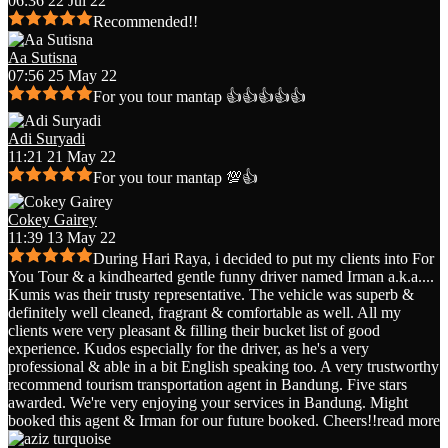
06:36 22 Jul 22
Recommended!!
Aa Sutisna
07:56 25 May 22
For you tour mantap 👍👍👍👍👍
Adi Suryadi
11:21 21 May 22
For you tour mantap 💯👍
Cokey Gairey
11:39 13 May 22
During Hari Raya, i decided to put my clients into For
You Tour & a kindhearted gentle funny driver named Irman a.k.a.
...
Kumis was their trusty representative. The vehicle was superb &
definitely well cleaned, fragrant & comfortable as well. All my
clients were very pleasant & filling their bucket list of good
experience. Kudos especially for the driver, as he's a very
professional & able in a bit English speaking too. A very trustworthy
recommend tourism transportation agent in Bandung. Five stars
awarded. We're very enjoying your services in Bandung. Might
booked this agent & Irman for our future booked. Cheers!!
read more