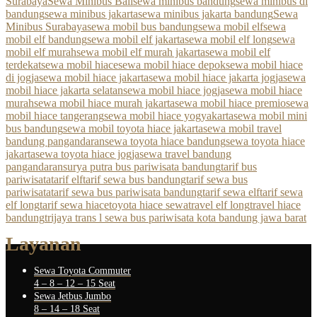
Surabaya
Sewa Minibus Bali
sewa minibus bandung
sewa minibus di
bandung
sewa minibus jakarta
sewa minibus jakarta bandung
Sewa
Minibus Surabaya
sewa mobil bus bandung
sewa mobil elf
sewa
mobil elf bandung
sewa mobil elf jakarta
sewa mobil elf long
sewa
mobil elf murah
sewa mobil elf murah jakarta
sewa mobil elf
terdekat
sewa mobil hiace
sewa mobil hiace depok
sewa mobil hiace
di jogja
sewa mobil hiace jakarta
sewa mobil hiace jakarta jogja
sewa
mobil hiace jakarta selatan
sewa mobil hiace jogja
sewa mobil hiace
murah
sewa mobil hiace murah jakarta
sewa mobil hiace premio
sewa
mobil hiace tangerang
sewa mobil hiace yogyakarta
sewa mobil mini
bus bandung
sewa mobil toyota hiace jakarta
sewa mobil travel
bandung pangandaran
sewa toyota hiace bandung
sewa toyota hiace
jakarta
sewa toyota hiace jogja
sewa travel bandung
pangandaran
surya putra bus pariwisata bandung
tarif bus
pariwisata
tarif elf
tarif sewa bus bandung
tarif sewa bus
pariwisata
tarif sewa bus pariwisata bandung
tarif sewa elf
tarif sewa
elf long
tarif sewa hiace
toyota hiace sewa
travel elf long
travel hiace
bandung
trijaya trans l sewa bus pariwisata kota bandung jawa barat
Layanan
Sewa Toyota Commuter
4 – 8 – 12 – 15 Seat
Sewa Jetbus Jumbo
8 – 14 – 18 Seat