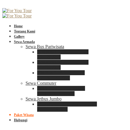
Home
Tentang Kami
Gallery
Sewa Armada
Sewa Bus Pariwisata
Bus Medium ADIPUTRO
25 – 29 Seat
Bus Medium ADIPUTRO
31 – 33 Seat
Big Bus 3+ ADIPUTRO
35 – 39 – 41 Seat
Sewa Commuter
Sewa Toyota Commuter
4 – 8 – 12 – 15 Seat
Sewa Jetbus Jumbo
Jetbus Jumbo 3+ ADIPUTRO
8 – 14 – 18 Seat
Paket Wisata
Hubungi