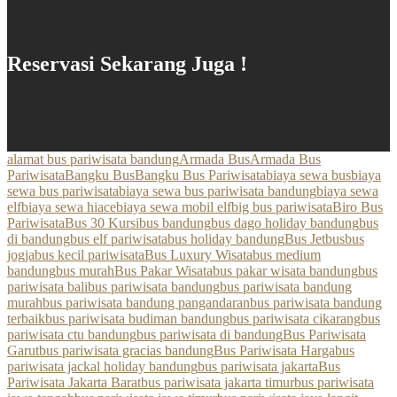
Reservasi Sekarang Juga !
alamat bus pariwisata bandung
Armada Bus
Armada Bus
Pariwisata
Bangku Bus
Bangku Bus Pariwisata
biaya sewa bus
biaya
sewa bus pariwisata
biaya sewa bus pariwisata bandung
biaya sewa
elf
biaya sewa hiace
biaya sewa mobil elf
big bus pariwisata
Biro Bus
Pariwisata
Bus 30 Kursi
bus bandung
bus dago holiday bandung
bus
di bandung
bus elf pariwisata
bus holiday bandung
Bus Jetbus
bus
jogja
bus kecil pariwisata
Bus Luxury Wisata
bus medium
bandung
bus murah
Bus Pakar Wisata
bus pakar wisata bandung
bus
pariwisata bali
bus pariwisata bandung
bus pariwisata bandung
murah
bus pariwisata bandung pangandaran
bus pariwisata bandung
terbaik
bus pariwisata budiman bandung
bus pariwisata cikarang
bus
pariwisata ctu bandung
bus pariwisata di bandung
Bus Pariwisata
Garut
bus pariwisata gracias bandung
Bus Pariwisata Harga
bus
pariwisata jackal holiday bandung
bus pariwisata jakarta
Bus
Pariwisata Jakarta Barat
bus pariwisata jakarta timur
bus pariwisata