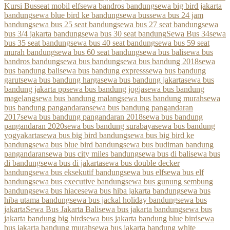
Kursi Bus
seat mobil elf
sewa bandros bandung
sewa big bird jakarta
bandung
sewa blue bird ke bandung
sewa bus
sewa bus 24 jam
bandung
sewa bus 25 seat bandung
sewa bus 27 seat bandung
sewa
bus 3/4 jakarta bandung
sewa bus 30 seat bandung
Sewa Bus 34
sewa
bus 35 seat bandung
sewa bus 40 seat bandung
sewa bus 59 seat
murah bandung
sewa bus 60 seat bandung
sewa bus bali
sewa bus
bandros bandung
sewa bus bandung
sewa bus bandung 2018
sewa
bus bandung bali
sewa bus bandung express
sewa bus bandung
garut
sewa bus bandung harga
sewa bus bandung jakarta
sewa bus
bandung jakarta pp
sewa bus bandung jogja
sewa bus bandung
magelang
sewa bus bandung malang
sewa bus bandung murah
sewa
bus bandung pangandaran
sewa bus bandung pangandaran
2017
sewa bus bandung pangandaran 2018
sewa bus bandung
pangandaran 2020
sewa bus bandung surabaya
sewa bus bandung
yogyakarta
sewa bus big bird bandung
sewa bus big bird ke
bandung
sewa bus blue bird bandung
sewa bus budiman bandung
pangandaran
sewa bus city miles bandung
sewa bus di bali
sewa bus
di bandung
sewa bus di jakarta
sewa bus double decker
bandung
sewa bus eksekutif bandung
sewa bus elf
sewa bus elf
bandung
sewa bus executive bandung
sewa bus gunung sembung
bandung
sewa bus hiace
sewa bus hiba jakarta bandung
sewa bus
hiba utama bandung
sewa bus jackal holiday bandung
sewa bus
jakarta
Sewa Bus Jakarta Bali
sewa bus jakarta bandung
sewa bus
jakarta bandung big bird
sewa bus jakarta bandung blue bird
sewa
bus jakarta bandung murah
sewa bus jakarta bandung white