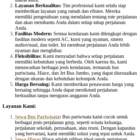
Layanan Berkualitas:
Tim profesional kami selalu siap
memberikan layanan yang ramah dan efisien. Mereka
memiliki pengetahuan yang mendalam tentang rute perjalanan
dan akan membantu Anda dalam setiap tahap perjalanan
Anda.
Fasilitas Modern:
Semua kendaraan kami dilengkapi dengan
fasilitas modern seperti AC, kursi yang nyaman, sistem
audiovisual, dan toilet. Ini membuat perjalanan Anda lebih
nyaman dan menghibur.
Fleksibilitas:
Kami menyadari bahwa setiap perjalanan
memiliki kebutuhan yang berbeda. Oleh karena itu, kami
menawarkan berbagai jenis kendaraan, termasuk bus
pariwisata, Hiace, dan Jet Bus Jumbo, yang dapat disesuaikan
dengan ukuran dan kebutuhan kelompok Anda.
Harga Bersaing:
Kami memberikan penawaran harga yang
bersaing sehingga Anda dapat menikmati perjalanan
berkualitas tanpa menguras anggaran Anda.
Layanan Kami:
Sewa Bus Pariwisata
:
Bus pariwisata kami cocok untuk
berbagai jenis perjalanan grup, seperti wisata keluarga,
perjalanan sekolah, perusahaan, atau reuni. Dengan kapasitas
yang bervariasi, kami memiliki solusi yang tepat untuk Anda.
Sewa Hiace
:
Hiace adalah pilihan ideal untuk perjalanan