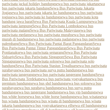
pariwisata jackal holiday bandung
sewa bus pariwisata jakarta
sewa
bus pariwisata jakarta bandung
Sewa Bus Pariwisata Jakarta
Jogja
sewa bus pariwisata jakarta ke bandung
sewa bus pariwisata
jogja
sewa bus pariwisata ke bandung
sewa bus pariwisata kota
bandung jawa barat
Sewa Bus Pariwisata Kuala Lumpur
sewa bus
pariwisata lampung
Sewa Bus Pariwisata Lombok
sewa bus
pariwisata malang
Sewa Bus Pariwisata Malaysia
sewa bus
pariwisata medan
sewa bus pariwisata murah
sewa bus pariwisata
murah di bandung
sewa bus pariwisata padang
sewa bus pariwisata
palembang
Sewa Bus Pariwisata Pantai Barat Pangandaran
Sewa
Bus Pariwisata Pantai Timur Pangandaran
Sewa Bus Pariwisata
Pontianak
sewa bus pariwisata semarang
Sewa Bus Pariwisata
Sidoarjo
Sewa Bus Pariwisata Singapore
Sewa Bus Pariwisata
Singapura
sewa bus pariwisata solo
sewa bus pariwisata solo
bandung
Sewa Bus Pariwisata Stasiun Tegalluar
sewa bus pariwisata
surabaya
sewa bus pariwisata surya putra bandung
sewa bus
pariwisata tangerang
sewa bus pariwisata tangerang bandung
Sewa
Bus Pariwisata Terdekat
sewa bus pariwisata yogyakarta
sewa bus
premium bandung
sewa bus shd bandung
sewa bus solo
sewa bus
surabaya
sewa bus surabaya bandung
sewa bus surya putra
bandung
sewa bus tangerang bandung
sewa bus vip bandung
sewa
bus white horse
sewa bus white horse bandung
sewa bus wisata
sewa
bus wisata bandung
sewa bus wisata di bandung
sewa bus wisata
jakarta bandung
sewa bus yogyakarta
sewa elf
sewa elf bandung
sewa
elf bandung murah
sewa elf di bandung
sewa elf harga
sewa elf