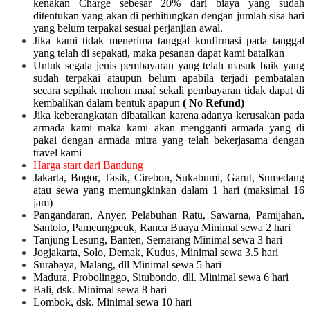
kenakan Charge sebesar 20% dari biaya yang sudah
ditentukan yang akan di perhitungkan dengan jumlah sisa hari
yang belum terpakai sesuai perjanjian awal.
Jika kami tidak menerima tanggal konfirmasi pada tanggal
yang telah di sepakati, maka pesanan dapat kami batalkan
Untuk segala jenis pembayaran yang telah masuk baik yang
sudah terpakai ataupun belum apabila terjadi pembatalan
secara sepihak mohon maaf sekali pembayaran tidak dapat di
kembalikan dalam bentuk apapun
( No Refund)
Jika keberangkatan dibatalkan karena adanya kerusakan pada
armada kami maka kami akan mengganti armada yang di
pakai dengan armada mitra yang telah bekerjasama dengan
travel kami
Harga start dari Bandung
Jakarta, Bogor, Tasik, Cirebon, Sukabumi, Garut, Sumedang
atau sewa yang memungkinkan dalam 1 hari (maksimal 16
jam)
Pangandaran, Anyer, Pelabuhan Ratu, Sawarna, Pamijahan,
Santolo, Pameungpeuk, Ranca Buaya Minimal sewa 2 hari
Tanjung Lesung, Banten, Semarang Minimal sewa 3 hari
Jogjakarta, Solo, Demak, Kudus, Minimal sewa 3.5 hari
Surabaya, Malang, dll Minimal sewa 5 hari
Madura, Probolinggo, Situbondo, dll. Minimal sewa 6 hari
Bali, dsk. Minimal sewa 8 hari
Lombok, dsk, Minimal sewa 10 hari