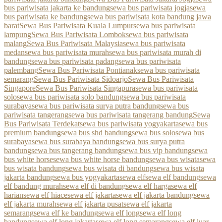
bus pariwisata jakarta ke bandung
sewa bus pariwisata jogja
sewa
bus pariwisata ke bandung
sewa bus pariwisata kota bandung jawa
barat
Sewa Bus Pariwisata Kuala Lumpur
sewa bus pariwisata
lampung
Sewa Bus Pariwisata Lombok
sewa bus pariwisata
malang
Sewa Bus Pariwisata Malaysia
sewa bus pariwisata
medan
sewa bus pariwisata murah
sewa bus pariwisata murah di
bandung
sewa bus pariwisata padang
sewa bus pariwisata
palembang
Sewa Bus Pariwisata Pontianak
sewa bus pariwisata
semarang
Sewa Bus Pariwisata Sidoarjo
Sewa Bus Pariwisata
Singapore
Sewa Bus Pariwisata Singapura
sewa bus pariwisata
solo
sewa bus pariwisata solo bandung
sewa bus pariwisata
surabaya
sewa bus pariwisata surya putra bandung
sewa bus
pariwisata tangerang
sewa bus pariwisata tangerang bandung
Sewa
Bus Pariwisata Terdekat
sewa bus pariwisata yogyakarta
sewa bus
premium bandung
sewa bus shd bandung
sewa bus solo
sewa bus
surabaya
sewa bus surabaya bandung
sewa bus surya putra
bandung
sewa bus tangerang bandung
sewa bus vip bandung
sewa
bus white horse
sewa bus white horse bandung
sewa bus wisata
sewa
bus wisata bandung
sewa bus wisata di bandung
sewa bus wisata
jakarta bandung
sewa bus yogyakarta
sewa elf
sewa elf bandung
sewa
elf bandung murah
sewa elf di bandung
sewa elf harga
sewa elf
harian
sewa elf hiace
sewa elf jakarta
sewa elf jakarta bandung
sewa
elf jakarta murah
sewa elf jakarta pusat
sewa elf jakarta
semarang
sewa elf ke bandung
sewa elf long
sewa elf long
bandung
sewa elf long jakarta
sewa elf long semarang
sewa elf luar