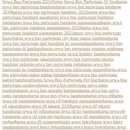
Sewa Bus Pariwisata 2021
Harga Sewa Bus Pariwisata 59 Seat
harga
sewa bus pariwisata bandung
harga sewa bus pariwisata bandung
2019
harga sewa bus pariwisata bandung 2021
harga sewa bus
pariwisata bandung garut
harga sewa bus pariwisata bandung
jogja
harga sewa bus pariwisata bandung pangandaran
harga sewa
bus pariwisata bandung pangandaran 2020
harga sewa bus
pariwisata bandung pangandaran 2021
harga sewa bus pariwisata
bogor
harga sewa bus pariwisata city trans utama bandung
harga
sewa bus pariwisata dari bandung ke pangandaran
harga sewa bus
pariwisata di bandung
harga sewa bus pariwisata gunung sembung
bandung
harga sewa bus pariwisata jackal holiday bandung
harga
sewa bus pariwisata jakarta
harga sewa bus pariwisata jakarta
bandung pp
harga sewa bus pariwisata jogja
harga sewa bus
pariwisata ke bandung
harga sewa bus pariwisata malang
harga sewa
bus pariwisata pakar utama bandung
harga sewa bus pariwisata
patriot bandung
Harga Sewa Bus Pariwisata Per Hari
harga sewa bus
pariwisata surabaya
harga sewa bus pariwisata surya putra
bandung
harga sewa bus qitarabu bandung
harga sewa bus surya
putra bandung
harga sewa bus trijaya bandung
harga sewa elf
harga
sewa elf bandung
harga sewa elf bandung pangandaran
harga sewa
elf jakarta
harga sewa elf jakarta 2020
harga sewa elf jakarta
barat
harga sewa elf jetbus
harga sewa elf ke bandung
harga sewa elf
long
harga sewa elf long per hari
harga sewa elf murah
harga sewa elf
perhari
harga sewa elf semarang
harga sewa hiace
harga sewa hiace
bandung
harga sewa hiace bekasi
harga sewa hiace bogor
harga sewa