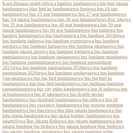
Kursi Bus
seat mobil elf
sewa bandros bandung
sewa big bird jakarta
bandung
sewa blue bird ke bandung
sewa bus
sewa bus 24 jam
bandung
sewa bus 25 seat bandung
sewa bus 27 seat bandung
sewa
bus 3/4 jakarta bandung
sewa bus 30 seat bandung
Sewa Bus 34
sewa
bus 35 seat bandung
sewa bus 40 seat bandung
sewa bus 59 seat
murah bandung
sewa bus 60 seat bandung
sewa bus bali
sewa bus
bandros bandung
sewa bus bandung
sewa bus bandung 2018
sewa
bus bandung bali
sewa bus bandung express
sewa bus bandung
garut
sewa bus bandung harga
sewa bus bandung jakarta
sewa bus
bandung jakarta pp
sewa bus bandung jogja
sewa bus bandung
magelang
sewa bus bandung malang
sewa bus bandung murah
sewa
bus bandung pangandaran
sewa bus bandung pangandaran
2017
sewa bus bandung pangandaran 2018
sewa bus bandung
pangandaran 2020
sewa bus bandung surabaya
sewa bus bandung
yogyakarta
sewa bus big bird bandung
sewa bus big bird ke
bandung
sewa bus blue bird bandung
sewa bus budiman bandung
pangandaran
sewa bus city miles bandung
sewa bus di bali
sewa bus
di bandung
sewa bus di jakarta
sewa bus double decker
bandung
sewa bus eksekutif bandung
sewa bus elf
sewa bus elf
bandung
sewa bus executive bandung
sewa bus gunung sembung
bandung
sewa bus hiace
sewa bus hiba jakarta bandung
sewa bus
hiba utama bandung
sewa bus jackal holiday bandung
sewa bus
jakarta
Sewa Bus Jakarta Bali
sewa bus jakarta bandung
sewa bus
jakarta bandung big bird
sewa bus jakarta bandung blue bird
sewa
bus jakarta bandung murah
sewa bus jakarta bandung white