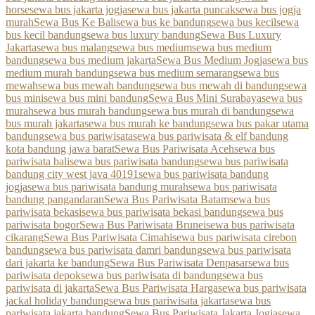
horse
sewa bus jakarta jogja
sewa bus jakarta puncak
sewa bus jogja
murah
Sewa Bus Ke Bali
sewa bus ke bandung
sewa bus kecil
sewa
bus kecil bandung
sewa bus luxury bandung
Sewa Bus Luxury
Jakarta
sewa bus malang
sewa bus medium
sewa bus medium
bandung
sewa bus medium jakarta
Sewa Bus Medium Jogja
sewa bus
medium murah bandung
sewa bus medium semarang
sewa bus
mewah
sewa bus mewah bandung
sewa bus mewah di bandung
sewa
bus mini
sewa bus mini bandung
Sewa Bus Mini Surabaya
sewa bus
murah
sewa bus murah bandung
sewa bus murah di bandung
sewa
bus murah jakarta
sewa bus murah ke bandung
sewa bus pakar utama
bandung
sewa bus pariwisata
sewa bus pariwisata & elf bandung
kota bandung jawa barat
Sewa Bus Pariwisata Aceh
sewa bus
pariwisata bali
sewa bus pariwisata bandung
sewa bus pariwisata
bandung city west java 40191
sewa bus pariwisata bandung
jogja
sewa bus pariwisata bandung murah
sewa bus pariwisata
bandung pangandaran
Sewa Bus Pariwisata Batam
sewa bus
pariwisata bekasi
sewa bus pariwisata bekasi bandung
sewa bus
pariwisata bogor
Sewa Bus Pariwisata Brunei
sewa bus pariwisata
cikarang
Sewa Bus Pariwisata Cimahi
sewa bus pariwisata cirebon
bandung
sewa bus pariwisata damri bandung
sewa bus pariwisata
dari jakarta ke bandung
Sewa Bus Pariwisata Denpasar
sewa bus
pariwisata depok
sewa bus pariwisata di bandung
sewa bus
pariwisata di jakarta
Sewa Bus Pariwisata Harga
sewa bus pariwisata
jackal holiday bandung
sewa bus pariwisata jakarta
sewa bus
pariwisata jakarta bandung
Sewa Bus Pariwisata Jakarta Jogja
sewa