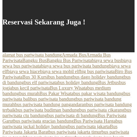
Reservasi Sekarang Juga !
alamat bus pariwisata bandung
Armada Bus
Armada Bus
Pariwisata
Bangku Bus
Bangku Bus Pariwisata
biaya sewa bus
biaya
sewa bus pariwisata
biaya sewa bus pariwisata bandung
biaya sewa
elf
biaya sewa hiace
biaya sewa mobil elf
big bus pariwisata
Biro Bus
Pariwisata
Bus 30 Kursi
bus bandung
bus dago holiday bandung
bus
di bandung
bus elf pariwisata
bus holiday bandung
Bus Jetbus
bus
jogja
bus kecil pariwisata
Bus Luxury Wisata
bus medium
bandung
bus murah
Bus Pakar Wisata
bus pakar wisata bandung
bus
pariwisata bali
bus pariwisata bandung
bus pariwisata bandung
murah
bus pariwisata bandung pangandaran
bus pariwisata bandung
terbaik
bus pariwisata budiman bandung
bus pariwisata cikarang
bus
pariwisata ctu bandung
bus pariwisata di bandung
Bus Pariwisata
Garut
bus pariwisata gracias bandung
Bus Pariwisata Harga
bus
pariwisata jackal holiday bandung
bus pariwisata jakarta
Bus
Pariwisata Jakarta Barat
bus pariwisata jakarta timur
bus pariwisata