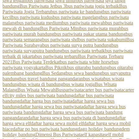
jawa tengah
bus pariwisata jawa timur
bus pariwisata jaya langit
bandung
Bus Pariwisata Jetbus 3
bus pariwisata jogja terbaik
Bus
Pariwisata Jogja Terbaru
bus pariwisata ke bandung
bus pariwisata
kecil
bus pariwisata kudus
bus pariwisata magelang
bus pariwisata
malang
bus pariwisata medium
bus pariwisata mewah
bus pariwisata
mewah di bandung
Bus Pariwisata Mini
bus pariwisata murah
bus
pariwisata murah bandung
bus pariwisata pakar utama bandung
bus
pariwisata semarang
bus pariwisata shd
bus pariwisata sukabumi
Bus
Pariwisata Surabaya
bus pariwisata surya putra bandung
bus
pariwisata suryaputra bandung
bus pariwisata terbaik
bus pariwisata
terbaik di jakarta
bus pariwisata terbaru
Bus Pariwisata Terbaru
2021
Bus Pariwisata Terdekat
bus pariwisata white horse
bus
pariwisata yogyakarta
Bus Piknik
bus qitarabu bandung
bus qitarabu
palembang bandung
Bus Sedang
bus sewa bandung
bus suryaputra
bandung
bus travel bandung pangandaran
bus wisata
bus wisata
bandung
bus wisata di bandung
bus wisata jogja
Bus Wisata
Malang
Bus Wisata Mewah
Buspariwisata
carter bus pariwisata
carter
elf
city miles bus pariwisata bandung
daftar bus pariwisata
bandung
daftar harga bus pariwisata
daftar harga sewa bus
bandung
daftar harga sewa bus pariwisata
daftar harga sewa bus
pariwisata bandung
daftar harga sewa bus pariwisata bandung
pangandaran
daftar harga sewa bus pariwisata di bandung
daftar
harga sewa elf
daftar harga sewa mobil elf
daftar harga sewa mobil
hiace
daftar po bus pariwisata bandung
dago holiday bandung
dem
holiday bandung
Dimensi Bus Pariwisata
elf kapasitas
elf mobil