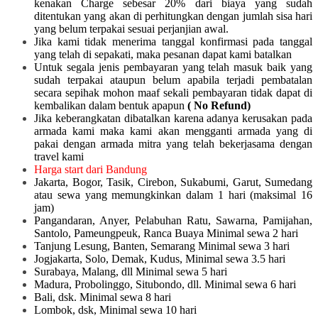
kenakan Charge sebesar 20% dari biaya yang sudah
ditentukan yang akan di perhitungkan dengan jumlah sisa hari
yang belum terpakai sesuai perjanjian awal.
Jika kami tidak menerima tanggal konfirmasi pada tanggal
yang telah di sepakati, maka pesanan dapat kami batalkan
Untuk segala jenis pembayaran yang telah masuk baik yang
sudah terpakai ataupun belum apabila terjadi pembatalan
secara sepihak mohon maaf sekali pembayaran tidak dapat di
kembalikan dalam bentuk apapun
( No Refund)
Jika keberangkatan dibatalkan karena adanya kerusakan pada
armada kami maka kami akan mengganti armada yang di
pakai dengan armada mitra yang telah bekerjasama dengan
travel kami
Harga start dari Bandung
Jakarta, Bogor, Tasik, Cirebon, Sukabumi, Garut, Sumedang
atau sewa yang memungkinkan dalam 1 hari (maksimal 16
jam)
Pangandaran, Anyer, Pelabuhan Ratu, Sawarna, Pamijahan,
Santolo, Pameungpeuk, Ranca Buaya Minimal sewa 2 hari
Tanjung Lesung, Banten, Semarang Minimal sewa 3 hari
Jogjakarta, Solo, Demak, Kudus, Minimal sewa 3.5 hari
Surabaya, Malang, dll Minimal sewa 5 hari
Madura, Probolinggo, Situbondo, dll. Minimal sewa 6 hari
Bali, dsk. Minimal sewa 8 hari
Lombok, dsk, Minimal sewa 10 hari