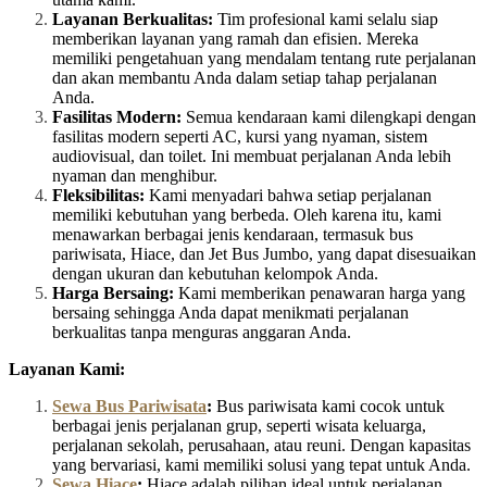
Layanan Berkualitas:
Tim profesional kami selalu siap
memberikan layanan yang ramah dan efisien. Mereka
memiliki pengetahuan yang mendalam tentang rute perjalanan
dan akan membantu Anda dalam setiap tahap perjalanan
Anda.
Fasilitas Modern:
Semua kendaraan kami dilengkapi dengan
fasilitas modern seperti AC, kursi yang nyaman, sistem
audiovisual, dan toilet. Ini membuat perjalanan Anda lebih
nyaman dan menghibur.
Fleksibilitas:
Kami menyadari bahwa setiap perjalanan
memiliki kebutuhan yang berbeda. Oleh karena itu, kami
menawarkan berbagai jenis kendaraan, termasuk bus
pariwisata, Hiace, dan Jet Bus Jumbo, yang dapat disesuaikan
dengan ukuran dan kebutuhan kelompok Anda.
Harga Bersaing:
Kami memberikan penawaran harga yang
bersaing sehingga Anda dapat menikmati perjalanan
berkualitas tanpa menguras anggaran Anda.
Layanan Kami:
Sewa Bus Pariwisata
:
Bus pariwisata kami cocok untuk
berbagai jenis perjalanan grup, seperti wisata keluarga,
perjalanan sekolah, perusahaan, atau reuni. Dengan kapasitas
yang bervariasi, kami memiliki solusi yang tepat untuk Anda.
Sewa Hiace
:
Hiace adalah pilihan ideal untuk perjalanan