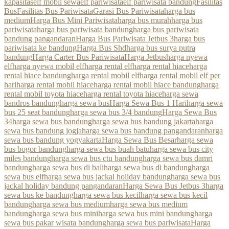
kapasitas
elf mobil sewa
elf pariwisata
elf pariwisata bandung
Fasilitas
Bus
Fasilitas Bus Pariwisata
Garasi Bus Pariwisata
harga bus
medium
Harga Bus Mini Pariwisata
harga bus murah
harga bus
pariwisata
harga bus pariwisata bandung
harga bus pariwisata
bandung pangandaran
Harga Bus Pariwisata Jetbus 3
harga bus
pariwisata ke bandung
Harga Bus Shd
harga bus surya putra
bandung
Harga Carter Bus Pariwisata
Harga Jetbus
harga nyewa
elf
harga nyewa mobil elf
harga rental elf
harga rental hiace
harga
rental hiace bandung
harga rental mobil elf
harga rental mobil elf per
hari
harga rental mobil hiace
harga rental mobil hiace bandung
harga
rental mobil toyota hiace
harga rental toyota hiace
harga sewa
bandros bandung
harga sewa bus
Harga Sewa Bus 1 Hari
harga sewa
bus 25 seat bandung
harga sewa bus 3/4 bandung
Harga Sewa Bus
34
harga sewa bus bandung
harga sewa bus bandung jakarta
harga
sewa bus bandung jogja
harga sewa bus bandung pangandaran
harga
sewa bus bandung yogyakarta
Harga Sewa Bus Besar
harga sewa
bus bogor bandung
harga sewa bus buah batu
harga sewa bus city
miles bandung
harga sewa bus ctu bandung
harga sewa bus damri
bandung
harga sewa bus di bali
harga sewa bus di bandung
harga
sewa bus elf
harga sewa bus jackal holiday bandung
harga sewa bus
jackal holiday bandung pangandaran
Harga Sewa Bus Jetbus 3
harga
sewa bus ke bandung
harga sewa bus kecil
harga sewa bus kecil
bandung
harga sewa bus medium
harga sewa bus medium
bandung
harga sewa bus mini
harga sewa bus mini bandung
harga
sewa bus pakar wisata bandung
harga sewa bus pariwisata
Harga