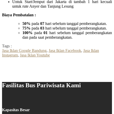
Untuk Start/Jemput dari Jakarta di tambah 1 hari kecuali
untuk rute Anyer dan Tanjung Lesung
Biaya Pembatalan :
50%
pada
07
hari sebelum tanggal pemberangkatan.
75%
pada
03
hari sebelum tanggal pemberangkatan.
100%
pada
01
hari sebelum tanggal pemberangkatan
dan pada saat pemberangkatan.
Tags :
Jasa Iklan Google Bandung
,
Jasa Iklan Facebook
,
Jasa Iklan
Instagram
,
Jasa Iklan Youtube
Fasilitas Bus Pariwisata Kami
Kapasitas Besar