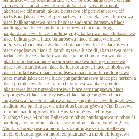
kota
sewa elf murah
sewa elf murah bandung
sewa elf murah
jakarta
sewa elf murah jakarta barat
sewa elf pariwisata
sewa elf
pariwisata jakarta
sewa elf per hari
sewa elf terdekat
sewa hiace
sewa
hiace balikpapan
sewa hiace bandara soekarno hatta
sewa hiace
bandung
sewa hiace bandung murah
sewa hiace bandung
pangandaran
sewa hiace bandung yogyakarta
sewa hiace bekasi
sewa
hiace belitung
sewa hiace bintaro
sewa hiace blitar
sewa hiace
bogor
sewa hiace bsd
sewa hiace bulanan
sewa hiace cilacap
sewa
hiace depok
sewa hiace di bandung
sewa hiace di jakarta
sewa hiace
harian
sewa hiace jakarta
sewa hiace jakarta bandung
sewa hiace
jakarta murah
sewa hiace jakarta selatan
sewa hiace jember
sewa
hiace jogja murah
sewa hiace ke luar kota
sewa hiace lombok
sewa
hiace luar kota
sewa hiace murah
sewa hiace murah bandung
sewa
hiace murah jakarta
sewa hiace pangandaran
sewa hiace per hari
sewa
hiace premio
sewa hiace premio bandung
sewa hiace premio
jakarta
sewa hiace purwokerto
sewa hiace semarang
sewa hiace
serpong
sewa hiace surabaya
sewa hiace tangerang
sewa hiace
tangsel
sewa hiace terdekat
sewa hiace yogyakarta
sewa long elf
sewa
medium bus bandung
sewa microbus bandung
Sewa Mini Bus
sewa
mini bus bandung
Sewa Mini Bus Jakarta
Sewa Mini Bus
Surabaya
Sewa Minibus Bali
sewa minibus bandung
sewa minibus di
bandung
sewa minibus jakarta
sewa minibus jakarta bandung
Sewa
Minibus Surabaya
sewa mobil bus bandung
sewa mobil elf
sewa
mobil elf bandung
sewa mobil elf jakarta
sewa mobil elf long
sewa