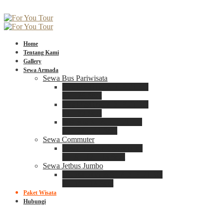
Home
Tentang Kami
Gallery
Sewa Armada
Sewa Bus Pariwisata
Bus Medium ADIPUTRO
25 – 29 Seat
Bus Medium ADIPUTRO
31 – 33 Seat
Big Bus 3+ ADIPUTRO
35 – 39 – 41 Seat
Sewa Commuter
Sewa Toyota Commuter
4 – 8 – 12 – 15 Seat
Sewa Jetbus Jumbo
Jetbus Jumbo 3+ ADIPUTRO
8 – 14 – 18 Seat
Paket Wisata
Hubungi