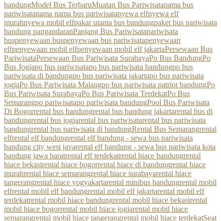
bandung
Model Bus Terbaru
Muatan Bus Pariwisata
nama bus
pariwisata
nama nama bus pariwisata
nyewa elf
nyewa elf
murah
nyewa mobil elf
pakar utama bus bandung
paket bus pariwisata
bandung pangandaran
Panjang Bus Pariwisata
pariwisata
bus
penyewaan bus
penyewaan bus pariwisata
penyewaan
elf
penyewaan mobil elf
penyewaan mobil elf jakarta
Persewaan Bus
Pariwisata
Persewaan Bus Pariwisata Surabaya
Po Bus Bandung
Po
Bus Jogja
po bus pariwisata
po bus pariwisata bandung
po bus
pariwisata di bandung
po bus pariwisata jakarta
po bus pariwisata
jogja
Po Bus Pariwisata Malang
po bus pariwisata patriot bandung
Po
Bus Pariwisata Surabaya
Po Bus Pariwisata Terdekat
Po Bus
Semarang
po pariwisata
po pariwisata bandung
Pool Bus Pariwisata
Di Bogor
rental bus bandung
rental bus bandung jakarta
rental bus di
bandung
rental bus jogja
rental bus pariwisata
rental bus pariwisata
bandung
rental bus pariwisata di bandung
Rental Bus Semarang
rental
elf
rental elf bandung
rental elf bandung - sewa bus pariwisata
bandung city west java
rental elf bandung - sewa bus pariwisata kota
bandung jawa barat
rental elf terdekat
rental hiace bandung
rental
hiace bekasi
rental hiace bogor
rental hiace di bandung
rental hiace
murah
rental hiace semarang
rental hiace surabaya
rental hiace
tangerang
rental hiace yogyakarta
rental minibus bandung
rental mobil
elf
rental mobil elf bandung
rental mobil elf jakarta
rental mobil elf
terdekat
rental mobil hiace bandung
rental mobil hiace bekasi
rental
mobil hiace bogor
rental mobil hiace jogja
rental mobil hiace
semarang
rental mobil hiace tangerang
rental mobil hiace terdekat
Seat