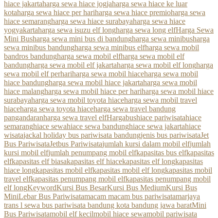
hiace jakarta
harga sewa hiace jogja
harga sewa hiace ke luar
kota
harga sewa hiace per hari
harga sewa hiace premio
harga sewa
hiace semarang
harga sewa hiace surabaya
harga sewa hiace
yogyakarta
harga sewa isuzu elf long
harga sewa long elf
Harga Sewa
Mini Bus
harga sewa mini bus di bandung
harga sewa minibus
harga
sewa minibus bandung
harga sewa minibus elf
harga sewa mobil
bandros bandung
harga sewa mobil elf
harga sewa mobil elf
bandung
harga sewa mobil elf jakarta
harga sewa mobil elf long
harga
sewa mobil elf perhari
harga sewa mobil hiace
harga sewa mobil
hiace bandung
harga sewa mobil hiace jakarta
harga sewa mobil
hiace malang
harga sewa mobil hiace per hari
harga sewa mobil hiace
surabaya
harga sewa mobil toyota hiace
harga sewa mobil travel
hiace
harga sewa toyota hiace
harga sewa travel bandung
pangandaran
harga sewa travel elf
Hargabus
hiace pariwisata
hiace
semarang
hiace sewa
hiace sewa bandung
hiace sewa jakarta
hiace
wisata
jackal holiday bus pariwisata bandung
jenis bus pariwisata
Jet
Bus Pariwisata
Jetbus Pariwisata
jumlah kursi dalam mobil elf
jumlah
kursi mobil elf
jumlah penumpang mobil elf
kapasitas bus elf
kapasitas
elf
kapasitas elf biasa
kapasitas elf hiace
kapasitas elf long
kapasitas
hiace long
kapasitas mobil elf
kapasitas mobil elf long
kapasitas mobil
travel elf
kapasitas penumpang mobil elf
kapasitas penumpang mobil
elf long
Keyword
Kursi Bus Besar
Kursi Bus Medium
Kursi Bus
Mini
Lebar Bus Pariwisata
macam macam bus pariwisata
marjaya
trans l sewa bus pariwisata bandung kota bandung jawa barat
Mini
Bus Pariwisata
mobil elf kecil
mobil hiace sewa
mobil pariwisata