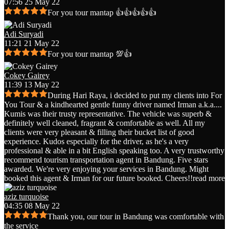
07:56 25 May 22
For you tour mantap 👍👍👍👍👍
Adi Suryadi
11:21 21 May 22
For you tour mantap 💯👍
Cokey Gairey
11:39 13 May 22
During Hari Raya, i decided to put my clients into For
You Tour & a kindhearted gentle funny driver named Irman a.k.a.
...
Kumis was their trusty representative. The vehicle was superb &
definitely well cleaned, fragrant & comfortable as well. All my
clients were very pleasant & filling their bucket list of good
experience. Kudos especially for the driver, as he's a very
professional & able in a bit English speaking too. A very trustworthy
recommend tourism transportation agent in Bandung. Five stars
awarded. We're very enjoying your services in Bandung. Might
booked this agent & Irman for our future booked. Cheers!!
read more
aziz turquoise
04:35 08 May 22
Thank you, our tour in Bandung was comfortable with
the service