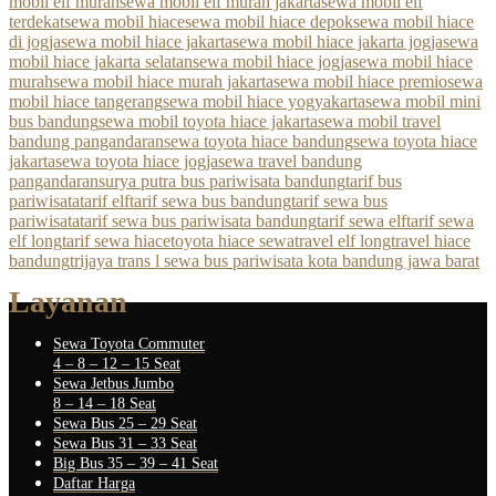
mobil elf murah
sewa mobil elf murah jakarta
sewa mobil elf
terdekat
sewa mobil hiace
sewa mobil hiace depok
sewa mobil hiace
di jogja
sewa mobil hiace jakarta
sewa mobil hiace jakarta jogja
sewa
mobil hiace jakarta selatan
sewa mobil hiace jogja
sewa mobil hiace
murah
sewa mobil hiace murah jakarta
sewa mobil hiace premio
sewa
mobil hiace tangerang
sewa mobil hiace yogyakarta
sewa mobil mini
bus bandung
sewa mobil toyota hiace jakarta
sewa mobil travel
bandung pangandaran
sewa toyota hiace bandung
sewa toyota hiace
jakarta
sewa toyota hiace jogja
sewa travel bandung
pangandaran
surya putra bus pariwisata bandung
tarif bus
pariwisata
tarif elf
tarif sewa bus bandung
tarif sewa bus
pariwisata
tarif sewa bus pariwisata bandung
tarif sewa elf
tarif sewa
elf long
tarif sewa hiace
toyota hiace sewa
travel elf long
travel hiace
bandung
trijaya trans l sewa bus pariwisata kota bandung jawa barat
Layanan
Sewa Toyota Commuter
4 – 8 – 12 – 15 Seat
Sewa Jetbus Jumbo
8 – 14 – 18 Seat
Sewa Bus 25 – 29 Seat
Sewa Bus 31 – 33 Seat
Big Bus 35 – 39 – 41 Seat
Daftar Harga