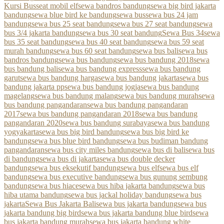
Kursi Bus
seat mobil elf
sewa bandros bandung
sewa big bird jakarta
bandung
sewa blue bird ke bandung
sewa bus
sewa bus 24 jam
bandung
sewa bus 25 seat bandung
sewa bus 27 seat bandung
sewa
bus 3/4 jakarta bandung
sewa bus 30 seat bandung
Sewa Bus 34
sewa
bus 35 seat bandung
sewa bus 40 seat bandung
sewa bus 59 seat
murah bandung
sewa bus 60 seat bandung
sewa bus bali
sewa bus
bandros bandung
sewa bus bandung
sewa bus bandung 2018
sewa
bus bandung bali
sewa bus bandung express
sewa bus bandung
garut
sewa bus bandung harga
sewa bus bandung jakarta
sewa bus
bandung jakarta pp
sewa bus bandung jogja
sewa bus bandung
magelang
sewa bus bandung malang
sewa bus bandung murah
sewa
bus bandung pangandaran
sewa bus bandung pangandaran
2017
sewa bus bandung pangandaran 2018
sewa bus bandung
pangandaran 2020
sewa bus bandung surabaya
sewa bus bandung
yogyakarta
sewa bus big bird bandung
sewa bus big bird ke
bandung
sewa bus blue bird bandung
sewa bus budiman bandung
pangandaran
sewa bus city miles bandung
sewa bus di bali
sewa bus
di bandung
sewa bus di jakarta
sewa bus double decker
bandung
sewa bus eksekutif bandung
sewa bus elf
sewa bus elf
bandung
sewa bus executive bandung
sewa bus gunung sembung
bandung
sewa bus hiace
sewa bus hiba jakarta bandung
sewa bus
hiba utama bandung
sewa bus jackal holiday bandung
sewa bus
jakarta
Sewa Bus Jakarta Bali
sewa bus jakarta bandung
sewa bus
jakarta bandung big bird
sewa bus jakarta bandung blue bird
sewa
bus jakarta bandung murah
sewa bus jakarta bandung white