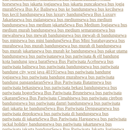
horse
sewa bus jakarta jogja
sewa bus jakarta puncak
sewa bus jogja
murah
Sewa Bus Ke Bali
sewa bus ke bandung
sewa bus kecil
sewa
bus kecil bandung
sewa bus luxury bandung
Sewa Bus Luxury
Jakarta
sewa bus malang
sewa bus medium
sewa bus medium
bandung
sewa bus medium jakarta
Sewa Bus Medium Jogja
sewa bus
medium murah bandung
sewa bus medium semarang
sewa bus
mewah
sewa bus mewah bandung
sewa bus mewah di bandung
sewa
bus mini
sewa bus mini bandung
Sewa Bus Mini Surabaya
sewa bus
murah
sewa bus murah bandung
sewa bus murah di bandung
sewa
bus murah jakarta
sewa bus murah ke bandung
sewa bus pakar utama
bandung
sewa bus pariwisata
sewa bus pariwisata & elf bandung
kota bandung jawa barat
Sewa Bus Pariwisata Aceh
sewa bus
pariwisata bali
sewa bus pariwisata bandung
sewa bus pariwisata
bandung city west java 40191
sewa bus pariwisata bandung
jogja
sewa bus pariwisata bandung murah
sewa bus pariwisata
bandung pangandaran
Sewa Bus Pariwisata Batam
sewa bus
pariwisata bekasi
sewa bus pariwisata bekasi bandung
sewa bus
pariwisata bogor
Sewa Bus Pariwisata Brunei
sewa bus pariwisata
cikarang
Sewa Bus Pariwisata Cimahi
sewa bus pariwisata cirebon
bandung
sewa bus pariwisata damri bandung
sewa bus pariwisata
dari jakarta ke bandung
Sewa Bus Pariwisata Denpasar
sewa bus
pariwisata depok
sewa bus pariwisata di bandung
sewa bus
pariwisata di jakarta
Sewa Bus Pariwisata Harga
sewa bus pariwisata
jackal holiday bandung
sewa bus pariwisata jakarta
sewa bus
pariwisata jakarta bandung
Sewa Bus Pariwisata Jakarta Jogja
sewa