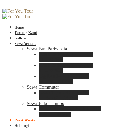
Home
Tentang Kami
Gallery
Sewa Armada
Sewa Bus Pariwisata
Bus Medium ADIPUTRO
25 – 29 Seat
Bus Medium ADIPUTRO
31 – 33 Seat
Big Bus 3+ ADIPUTRO
35 – 39 – 41 Seat
Sewa Commuter
Sewa Toyota Commuter
4 – 8 – 12 – 15 Seat
Sewa Jetbus Jumbo
Jetbus Jumbo 3+ ADIPUTRO
8 – 14 – 18 Seat
Paket Wisata
Hubungi