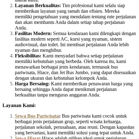
Layanan Berkualitas:
Tim profesional kami selalu siap
memberikan layanan yang ramah dan efisien. Mereka
memiliki pengetahuan yang mendalam tentang rute perjalanan
dan akan membantu Anda dalam setiap tahap perjalanan
Anda.
Fasilitas Modern:
Semua kendaraan kami dilengkapi dengan
fasilitas modern seperti AC, kursi yang nyaman, sistem
audiovisual, dan toilet. Ini membuat perjalanan Anda lebih
nyaman dan menghibur.
Fleksibilitas:
Kami menyadari bahwa setiap perjalanan
memiliki kebutuhan yang berbeda. Oleh karena itu, kami
menawarkan berbagai jenis kendaraan, termasuk bus
pariwisata, Hiace, dan Jet Bus Jumbo, yang dapat disesuaikan
dengan ukuran dan kebutuhan kelompok Anda.
Harga Bersaing:
Kami memberikan penawaran harga yang
bersaing sehingga Anda dapat menikmati perjalanan
berkualitas tanpa menguras anggaran Anda.
Layanan Kami:
Sewa Bus Pariwisata
:
Bus pariwisata kami cocok untuk
berbagai jenis perjalanan grup, seperti wisata keluarga,
perjalanan sekolah, perusahaan, atau reuni. Dengan kapasitas
yang bervariasi, kami memiliki solusi yang tepat untuk Anda.
Sewa Hiace
:
Hiace adalah pilihan ideal untuk perjalanan