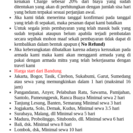
kenakan Charge sebesar 20% dari biaya yang sudah
ditentukan yang akan di perhitungkan dengan jumlah sisa hari
yang belum terpakai sesuai perjanjian awal.
Jika kami tidak menerima tanggal konfirmasi pada tanggal
yang telah di sepakati, maka pesanan dapat kami batalkan
Untuk segala jenis pembayaran yang telah masuk baik yang
sudah terpakai ataupun belum apabila terjadi pembatalan
secara sepihak mohon maaf sekali pembayaran tidak dapat di
kembalikan dalam bentuk apapun
( No Refund)
Jika keberangkatan dibatalkan karena adanya kerusakan pada
armada kami maka kami akan mengganti armada yang di
pakai dengan armada mitra yang telah bekerjasama dengan
travel kami
Harga start dari Bandung
Jakarta, Bogor, Tasik, Cirebon, Sukabumi, Garut, Sumedang
atau sewa yang memungkinkan dalam 1 hari (maksimal 16
jam)
Pangandaran, Anyer, Pelabuhan Ratu, Sawarna, Pamijahan,
Santolo, Pameungpeuk, Ranca Buaya Minimal sewa 2 hari
Tanjung Lesung, Banten, Semarang Minimal sewa 3 hari
Jogjakarta, Solo, Demak, Kudus, Minimal sewa 3.5 hari
Surabaya, Malang, dll Minimal sewa 5 hari
Madura, Probolinggo, Situbondo, dll. Minimal sewa 6 hari
Bali, dsk. Minimal sewa 8 hari
Lombok, dsk, Minimal sewa 10 hari