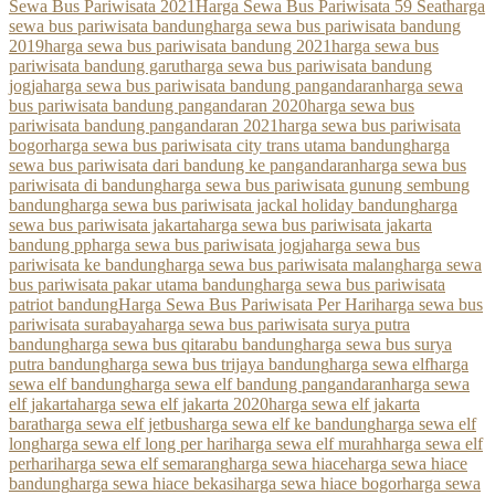
Sewa Bus Pariwisata 2021
Harga Sewa Bus Pariwisata 59 Seat
harga
sewa bus pariwisata bandung
harga sewa bus pariwisata bandung
2019
harga sewa bus pariwisata bandung 2021
harga sewa bus
pariwisata bandung garut
harga sewa bus pariwisata bandung
jogja
harga sewa bus pariwisata bandung pangandaran
harga sewa
bus pariwisata bandung pangandaran 2020
harga sewa bus
pariwisata bandung pangandaran 2021
harga sewa bus pariwisata
bogor
harga sewa bus pariwisata city trans utama bandung
harga
sewa bus pariwisata dari bandung ke pangandaran
harga sewa bus
pariwisata di bandung
harga sewa bus pariwisata gunung sembung
bandung
harga sewa bus pariwisata jackal holiday bandung
harga
sewa bus pariwisata jakarta
harga sewa bus pariwisata jakarta
bandung pp
harga sewa bus pariwisata jogja
harga sewa bus
pariwisata ke bandung
harga sewa bus pariwisata malang
harga sewa
bus pariwisata pakar utama bandung
harga sewa bus pariwisata
patriot bandung
Harga Sewa Bus Pariwisata Per Hari
harga sewa bus
pariwisata surabaya
harga sewa bus pariwisata surya putra
bandung
harga sewa bus qitarabu bandung
harga sewa bus surya
putra bandung
harga sewa bus trijaya bandung
harga sewa elf
harga
sewa elf bandung
harga sewa elf bandung pangandaran
harga sewa
elf jakarta
harga sewa elf jakarta 2020
harga sewa elf jakarta
barat
harga sewa elf jetbus
harga sewa elf ke bandung
harga sewa elf
long
harga sewa elf long per hari
harga sewa elf murah
harga sewa elf
perhari
harga sewa elf semarang
harga sewa hiace
harga sewa hiace
bandung
harga sewa hiace bekasi
harga sewa hiace bogor
harga sewa