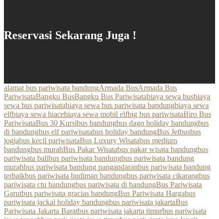
Reservasi Sekarang Juga !
alamat bus pariwisata bandung
Armada Bus
Armada Bus
Pariwisata
Bangku Bus
Bangku Bus Pariwisata
biaya sewa bus
biaya
sewa bus pariwisata
biaya sewa bus pariwisata bandung
biaya sewa
elf
biaya sewa hiace
biaya sewa mobil elf
big bus pariwisata
Biro Bus
Pariwisata
Bus 30 Kursi
bus bandung
bus dago holiday bandung
bus
di bandung
bus elf pariwisata
bus holiday bandung
Bus Jetbus
bus
jogja
bus kecil pariwisata
Bus Luxury Wisata
bus medium
bandung
bus murah
Bus Pakar Wisata
bus pakar wisata bandung
bus
pariwisata bali
bus pariwisata bandung
bus pariwisata bandung
murah
bus pariwisata bandung pangandaran
bus pariwisata bandung
terbaik
bus pariwisata budiman bandung
bus pariwisata cikarang
bus
pariwisata ctu bandung
bus pariwisata di bandung
Bus Pariwisata
Garut
bus pariwisata gracias bandung
Bus Pariwisata Harga
bus
pariwisata jackal holiday bandung
bus pariwisata jakarta
Bus
Pariwisata Jakarta Barat
bus pariwisata jakarta timur
bus pariwisata