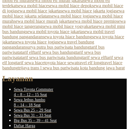
mobil elf murah
sewa mobil elf murah jakarta
sewa mobil elf
terdekat
sewa mobil hiace
sewa mobil hiace depok
sewa mobil hiace
di jogja
sewa mobil hiace jakarta
sewa mobil hiace jakarta jogja
sewa
mobil hiace jakarta selatan
sewa mobil hiace jogja
sewa mobil hiace
murah
sewa mobil hiace murah jakarta
sewa mobil hiace premio
sewa
mobil hiace tangerang
sewa mobil hiace yogyakarta
sewa mobil mini
bus bandung
sewa mobil toyota hiace jakarta
sewa mobil travel
bandung pangandaran
sewa toyota hiace bandung
sewa toyota hiace
jakarta
sewa toyota hiace jogja
sewa travel bandung
pangandaran
surya putra bus pariwisata bandung
tarif bus
pariwisata
tarif elf
tarif sewa bus bandung
tarif sewa bus
pariwisata
tarif sewa bus pariwisata bandung
tarif sewa elf
tarif sewa
elf long
tarif sewa hiace
toyota hiace sewa
travel elf long
travel hiace
bandung
trijaya trans l sewa bus pariwisata kota bandung jawa barat
Layanan
Sewa Toyota Commuter
4 – 8 – 12 – 15 Seat
Sewa Jetbus Jumbo
8 – 14 – 18 Seat
Sewa Bus 25 – 29 Seat
Sewa Bus 31 – 33 Seat
Big Bus 35 – 39 – 41 Seat
Daftar Harga