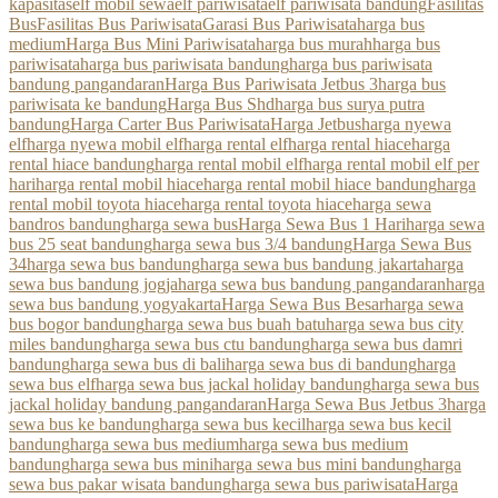
kapasitas
elf mobil sewa
elf pariwisata
elf pariwisata bandung
Fasilitas
Bus
Fasilitas Bus Pariwisata
Garasi Bus Pariwisata
harga bus
medium
Harga Bus Mini Pariwisata
harga bus murah
harga bus
pariwisata
harga bus pariwisata bandung
harga bus pariwisata
bandung pangandaran
Harga Bus Pariwisata Jetbus 3
harga bus
pariwisata ke bandung
Harga Bus Shd
harga bus surya putra
bandung
Harga Carter Bus Pariwisata
Harga Jetbus
harga nyewa
elf
harga nyewa mobil elf
harga rental elf
harga rental hiace
harga
rental hiace bandung
harga rental mobil elf
harga rental mobil elf per
hari
harga rental mobil hiace
harga rental mobil hiace bandung
harga
rental mobil toyota hiace
harga rental toyota hiace
harga sewa
bandros bandung
harga sewa bus
Harga Sewa Bus 1 Hari
harga sewa
bus 25 seat bandung
harga sewa bus 3/4 bandung
Harga Sewa Bus
34
harga sewa bus bandung
harga sewa bus bandung jakarta
harga
sewa bus bandung jogja
harga sewa bus bandung pangandaran
harga
sewa bus bandung yogyakarta
Harga Sewa Bus Besar
harga sewa
bus bogor bandung
harga sewa bus buah batu
harga sewa bus city
miles bandung
harga sewa bus ctu bandung
harga sewa bus damri
bandung
harga sewa bus di bali
harga sewa bus di bandung
harga
sewa bus elf
harga sewa bus jackal holiday bandung
harga sewa bus
jackal holiday bandung pangandaran
Harga Sewa Bus Jetbus 3
harga
sewa bus ke bandung
harga sewa bus kecil
harga sewa bus kecil
bandung
harga sewa bus medium
harga sewa bus medium
bandung
harga sewa bus mini
harga sewa bus mini bandung
harga
sewa bus pakar wisata bandung
harga sewa bus pariwisata
Harga