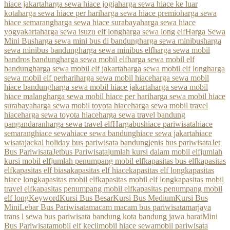
hiace jakarta
harga sewa hiace jogja
harga sewa hiace ke luar
kota
harga sewa hiace per hari
harga sewa hiace premio
harga sewa
hiace semarang
harga sewa hiace surabaya
harga sewa hiace
yogyakarta
harga sewa isuzu elf long
harga sewa long elf
Harga Sewa
Mini Bus
harga sewa mini bus di bandung
harga sewa minibus
harga
sewa minibus bandung
harga sewa minibus elf
harga sewa mobil
bandros bandung
harga sewa mobil elf
harga sewa mobil elf
bandung
harga sewa mobil elf jakarta
harga sewa mobil elf long
harga
sewa mobil elf perhari
harga sewa mobil hiace
harga sewa mobil
hiace bandung
harga sewa mobil hiace jakarta
harga sewa mobil
hiace malang
harga sewa mobil hiace per hari
harga sewa mobil hiace
surabaya
harga sewa mobil toyota hiace
harga sewa mobil travel
hiace
harga sewa toyota hiace
harga sewa travel bandung
pangandaran
harga sewa travel elf
Hargabus
hiace pariwisata
hiace
semarang
hiace sewa
hiace sewa bandung
hiace sewa jakarta
hiace
wisata
jackal holiday bus pariwisata bandung
jenis bus pariwisata
Jet
Bus Pariwisata
Jetbus Pariwisata
jumlah kursi dalam mobil elf
jumlah
kursi mobil elf
jumlah penumpang mobil elf
kapasitas bus elf
kapasitas
elf
kapasitas elf biasa
kapasitas elf hiace
kapasitas elf long
kapasitas
hiace long
kapasitas mobil elf
kapasitas mobil elf long
kapasitas mobil
travel elf
kapasitas penumpang mobil elf
kapasitas penumpang mobil
elf long
Keyword
Kursi Bus Besar
Kursi Bus Medium
Kursi Bus
Mini
Lebar Bus Pariwisata
macam macam bus pariwisata
marjaya
trans l sewa bus pariwisata bandung kota bandung jawa barat
Mini
Bus Pariwisata
mobil elf kecil
mobil hiace sewa
mobil pariwisata