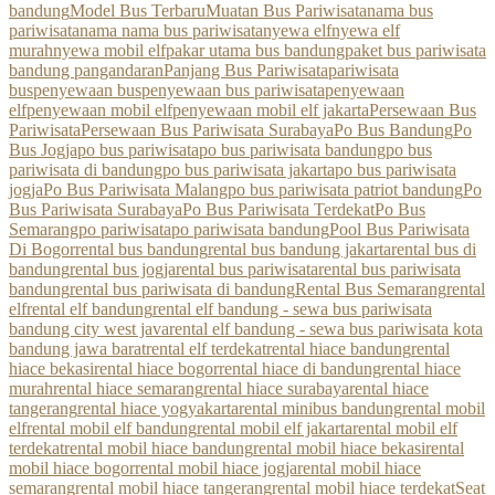
bandung
Model Bus Terbaru
Muatan Bus Pariwisata
nama bus
pariwisata
nama nama bus pariwisata
nyewa elf
nyewa elf
murah
nyewa mobil elf
pakar utama bus bandung
paket bus pariwisata
bandung pangandaran
Panjang Bus Pariwisata
pariwisata
bus
penyewaan bus
penyewaan bus pariwisata
penyewaan
elf
penyewaan mobil elf
penyewaan mobil elf jakarta
Persewaan Bus
Pariwisata
Persewaan Bus Pariwisata Surabaya
Po Bus Bandung
Po
Bus Jogja
po bus pariwisata
po bus pariwisata bandung
po bus
pariwisata di bandung
po bus pariwisata jakarta
po bus pariwisata
jogja
Po Bus Pariwisata Malang
po bus pariwisata patriot bandung
Po
Bus Pariwisata Surabaya
Po Bus Pariwisata Terdekat
Po Bus
Semarang
po pariwisata
po pariwisata bandung
Pool Bus Pariwisata
Di Bogor
rental bus bandung
rental bus bandung jakarta
rental bus di
bandung
rental bus jogja
rental bus pariwisata
rental bus pariwisata
bandung
rental bus pariwisata di bandung
Rental Bus Semarang
rental
elf
rental elf bandung
rental elf bandung - sewa bus pariwisata
bandung city west java
rental elf bandung - sewa bus pariwisata kota
bandung jawa barat
rental elf terdekat
rental hiace bandung
rental
hiace bekasi
rental hiace bogor
rental hiace di bandung
rental hiace
murah
rental hiace semarang
rental hiace surabaya
rental hiace
tangerang
rental hiace yogyakarta
rental minibus bandung
rental mobil
elf
rental mobil elf bandung
rental mobil elf jakarta
rental mobil elf
terdekat
rental mobil hiace bandung
rental mobil hiace bekasi
rental
mobil hiace bogor
rental mobil hiace jogja
rental mobil hiace
semarang
rental mobil hiace tangerang
rental mobil hiace terdekat
Seat