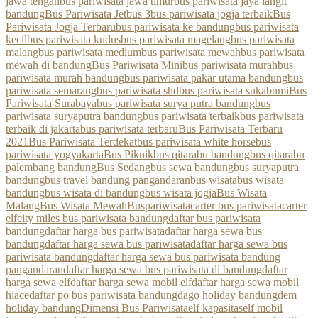
jawa tengah
bus pariwisata jawa timur
bus pariwisata jaya langit
bandung
Bus Pariwisata Jetbus 3
bus pariwisata jogja terbaik
Bus
Pariwisata Jogja Terbaru
bus pariwisata ke bandung
bus pariwisata
kecil
bus pariwisata kudus
bus pariwisata magelang
bus pariwisata
malang
bus pariwisata medium
bus pariwisata mewah
bus pariwisata
mewah di bandung
Bus Pariwisata Mini
bus pariwisata murah
bus
pariwisata murah bandung
bus pariwisata pakar utama bandung
bus
pariwisata semarang
bus pariwisata shd
bus pariwisata sukabumi
Bus
Pariwisata Surabaya
bus pariwisata surya putra bandung
bus
pariwisata suryaputra bandung
bus pariwisata terbaik
bus pariwisata
terbaik di jakarta
bus pariwisata terbaru
Bus Pariwisata Terbaru
2021
Bus Pariwisata Terdekat
bus pariwisata white horse
bus
pariwisata yogyakarta
Bus Piknik
bus qitarabu bandung
bus qitarabu
palembang bandung
Bus Sedang
bus sewa bandung
bus suryaputra
bandung
bus travel bandung pangandaran
bus wisata
bus wisata
bandung
bus wisata di bandung
bus wisata jogja
Bus Wisata
Malang
Bus Wisata Mewah
Buspariwisata
carter bus pariwisata
carter
elf
city miles bus pariwisata bandung
daftar bus pariwisata
bandung
daftar harga bus pariwisata
daftar harga sewa bus
bandung
daftar harga sewa bus pariwisata
daftar harga sewa bus
pariwisata bandung
daftar harga sewa bus pariwisata bandung
pangandaran
daftar harga sewa bus pariwisata di bandung
daftar
harga sewa elf
daftar harga sewa mobil elf
daftar harga sewa mobil
hiace
daftar po bus pariwisata bandung
dago holiday bandung
dem
holiday bandung
Dimensi Bus Pariwisata
elf kapasitas
elf mobil