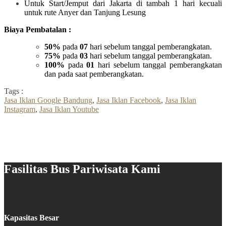
Untuk Start/Jemput dari Jakarta di tambah 1 hari kecuali
untuk rute Anyer dan Tanjung Lesung
Biaya Pembatalan :
50%
pada
07
hari sebelum tanggal pemberangkatan.
75%
pada
03
hari sebelum tanggal pemberangkatan.
100%
pada
01
hari sebelum tanggal pemberangkatan
dan pada saat pemberangkatan.
Tags :
Jasa Iklan Google Bandung
,
Jasa Iklan Facebook
,
Jasa Iklan
Instagram
,
Jasa Iklan Youtube
Fasilitas Bus Pariwisata Kami
Kapasitas Besar