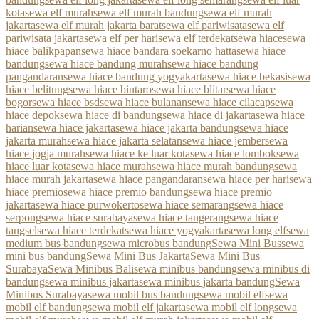
kota
sewa elf murah
sewa elf murah bandung
sewa elf murah
jakarta
sewa elf murah jakarta barat
sewa elf pariwisata
sewa elf
pariwisata jakarta
sewa elf per hari
sewa elf terdekat
sewa hiace
sewa
hiace balikpapan
sewa hiace bandara soekarno hatta
sewa hiace
bandung
sewa hiace bandung murah
sewa hiace bandung
pangandaran
sewa hiace bandung yogyakarta
sewa hiace bekasi
sewa
hiace belitung
sewa hiace bintaro
sewa hiace blitar
sewa hiace
bogor
sewa hiace bsd
sewa hiace bulanan
sewa hiace cilacap
sewa
hiace depok
sewa hiace di bandung
sewa hiace di jakarta
sewa hiace
harian
sewa hiace jakarta
sewa hiace jakarta bandung
sewa hiace
jakarta murah
sewa hiace jakarta selatan
sewa hiace jember
sewa
hiace jogja murah
sewa hiace ke luar kota
sewa hiace lombok
sewa
hiace luar kota
sewa hiace murah
sewa hiace murah bandung
sewa
hiace murah jakarta
sewa hiace pangandaran
sewa hiace per hari
sewa
hiace premio
sewa hiace premio bandung
sewa hiace premio
jakarta
sewa hiace purwokerto
sewa hiace semarang
sewa hiace
serpong
sewa hiace surabaya
sewa hiace tangerang
sewa hiace
tangsel
sewa hiace terdekat
sewa hiace yogyakarta
sewa long elf
sewa
medium bus bandung
sewa microbus bandung
Sewa Mini Bus
sewa
mini bus bandung
Sewa Mini Bus Jakarta
Sewa Mini Bus
Surabaya
Sewa Minibus Bali
sewa minibus bandung
sewa minibus di
bandung
sewa minibus jakarta
sewa minibus jakarta bandung
Sewa
Minibus Surabaya
sewa mobil bus bandung
sewa mobil elf
sewa
mobil elf bandung
sewa mobil elf jakarta
sewa mobil elf long
sewa