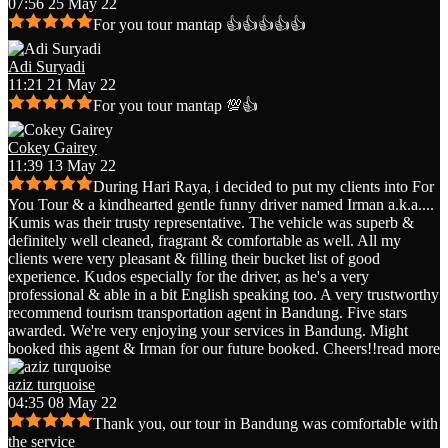
07:56 25 May 22
For you tour mantap 👍👍👍👍👍
Adi Suryadi
11:21 21 May 22
For you tour mantap 💯👍
Cokey Gairey
11:39 13 May 22
During Hari Raya, i decided to put my clients into For
You Tour & a kindhearted gentle funny driver named Irman a.k.a.
...
Kumis was their trusty representative. The vehicle was superb &
definitely well cleaned, fragrant & comfortable as well. All my
clients were very pleasant & filling their bucket list of good
experience. Kudos especially for the driver, as he's a very
professional & able in a bit English speaking too. A very trustworthy
recommend tourism transportation agent in Bandung. Five stars
awarded. We're very enjoying your services in Bandung. Might
booked this agent & Irman for our future booked. Cheers!!
read more
aziz turquoise
04:35 08 May 22
Thank you, our tour in Bandung was comfortable with
the service