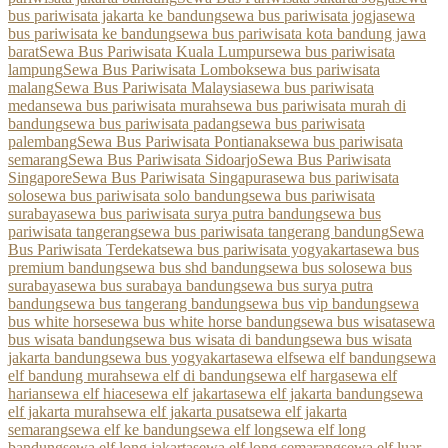
bus pariwisata jakarta ke bandung
sewa bus pariwisata jogja
sewa
bus pariwisata ke bandung
sewa bus pariwisata kota bandung jawa
barat
Sewa Bus Pariwisata Kuala Lumpur
sewa bus pariwisata
lampung
Sewa Bus Pariwisata Lombok
sewa bus pariwisata
malang
Sewa Bus Pariwisata Malaysia
sewa bus pariwisata
medan
sewa bus pariwisata murah
sewa bus pariwisata murah di
bandung
sewa bus pariwisata padang
sewa bus pariwisata
palembang
Sewa Bus Pariwisata Pontianak
sewa bus pariwisata
semarang
Sewa Bus Pariwisata Sidoarjo
Sewa Bus Pariwisata
Singapore
Sewa Bus Pariwisata Singapura
sewa bus pariwisata
solo
sewa bus pariwisata solo bandung
sewa bus pariwisata
surabaya
sewa bus pariwisata surya putra bandung
sewa bus
pariwisata tangerang
sewa bus pariwisata tangerang bandung
Sewa
Bus Pariwisata Terdekat
sewa bus pariwisata yogyakarta
sewa bus
premium bandung
sewa bus shd bandung
sewa bus solo
sewa bus
surabaya
sewa bus surabaya bandung
sewa bus surya putra
bandung
sewa bus tangerang bandung
sewa bus vip bandung
sewa
bus white horse
sewa bus white horse bandung
sewa bus wisata
sewa
bus wisata bandung
sewa bus wisata di bandung
sewa bus wisata
jakarta bandung
sewa bus yogyakarta
sewa elf
sewa elf bandung
sewa
elf bandung murah
sewa elf di bandung
sewa elf harga
sewa elf
harian
sewa elf hiace
sewa elf jakarta
sewa elf jakarta bandung
sewa
elf jakarta murah
sewa elf jakarta pusat
sewa elf jakarta
semarang
sewa elf ke bandung
sewa elf long
sewa elf long
bandung
sewa elf long jakarta
sewa elf long semarang
sewa elf luar