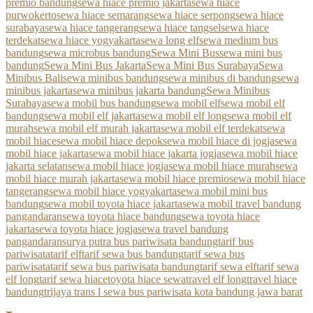
premio bandung
sewa hiace premio jakarta
sewa hiace
purwokerto
sewa hiace semarang
sewa hiace serpong
sewa hiace
surabaya
sewa hiace tangerang
sewa hiace tangsel
sewa hiace
terdekat
sewa hiace yogyakarta
sewa long elf
sewa medium bus
bandung
sewa microbus bandung
Sewa Mini Bus
sewa mini bus
bandung
Sewa Mini Bus Jakarta
Sewa Mini Bus Surabaya
Sewa
Minibus Bali
sewa minibus bandung
sewa minibus di bandung
sewa
minibus jakarta
sewa minibus jakarta bandung
Sewa Minibus
Surabaya
sewa mobil bus bandung
sewa mobil elf
sewa mobil elf
bandung
sewa mobil elf jakarta
sewa mobil elf long
sewa mobil elf
murah
sewa mobil elf murah jakarta
sewa mobil elf terdekat
sewa
mobil hiace
sewa mobil hiace depok
sewa mobil hiace di jogja
sewa
mobil hiace jakarta
sewa mobil hiace jakarta jogja
sewa mobil hiace
jakarta selatan
sewa mobil hiace jogja
sewa mobil hiace murah
sewa
mobil hiace murah jakarta
sewa mobil hiace premio
sewa mobil hiace
tangerang
sewa mobil hiace yogyakarta
sewa mobil mini bus
bandung
sewa mobil toyota hiace jakarta
sewa mobil travel bandung
pangandaran
sewa toyota hiace bandung
sewa toyota hiace
jakarta
sewa toyota hiace jogja
sewa travel bandung
pangandaran
surya putra bus pariwisata bandung
tarif bus
pariwisata
tarif elf
tarif sewa bus bandung
tarif sewa bus
pariwisata
tarif sewa bus pariwisata bandung
tarif sewa elf
tarif sewa
elf long
tarif sewa hiace
toyota hiace sewa
travel elf long
travel hiace
bandung
trijaya trans l sewa bus pariwisata kota bandung jawa barat