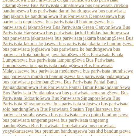
cikarang
Sewa Bus Pariwisata Cimahi
sewa bus pariwisata cirebon
bandung
sewa bus pariwisata damri bandung
sewa bus pariwisata
dari jakarta ke bandung
Sewa Bus Pariwisata Denpasar
sewa bus
pariwisata depok
sewa bus pariwisata di bandung
sewa bus
pariwisata di jakarta
Sewa Bus Pariwisata Green Canyon
Sewa Bus
Pariwisata Harga
sewa bus pariwisata jackal holiday bandung
sewa
bus pariwisata jakarta
sewa bus pariwisata jakarta bandung
Sewa Bus
Pariwisata Jakarta Jogja
sewa bus pariwisata jakarta ke bandung
sewa
bus pariwisata jogja
sewa bus pariwisata ke bandung
sewa bus
pariwisata kota bandung jawa barat
Sewa Bus Pariwisata Kuala
Lumpur
sewa bus pariwisata lampung
Sewa Bus Pariwisata
Lombok
sewa bus pariwisata malang
Sewa Bus Pariwisata
Malaysia
sewa bus pariwisata medan
sewa bus pariwisata murah
sewa
bus pariwisata murah di bandung
sewa bus pariwisata padang
sewa
bus pariwisata palembang
Sewa Bus Pariwisata Pantai Barat
Pangandaran
Sewa Bus Pariwisata Pantai Timur Pangandaran
Sewa
Bus Pariwisata Pontianak
sewa bus pariwisata semarang
Sewa Bus
Pariwisata Sidoarjo
Sewa Bus Pariwisata Singapore
Sewa Bus
Pariwisata Singapura
sewa bus pariwisata solo
sewa bus pariwisata
solo bandung
Sewa Bus Pariwisata Stasiun Tegalluar
sewa bus
pariwisata surabaya
sewa bus pariwisata surya putra bandung
sewa
bus pariwisata tangerang
sewa bus pariwisata tangerang
bandung
Sewa Bus Pariwisata Terdekat
sewa bus pariwisata
yogyakarta
sewa bus premium bandung
sewa bus shd bandung
sewa