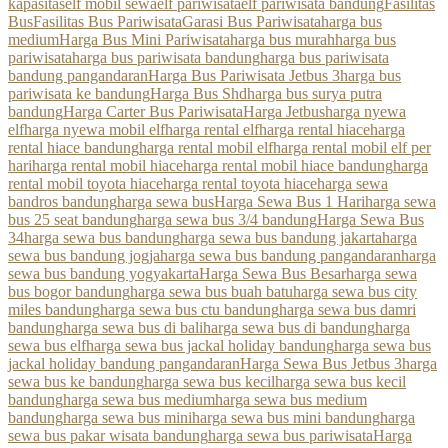
kapasitas
elf mobil sewa
elf pariwisata
elf pariwisata bandung
Fasilitas
Bus
Fasilitas Bus Pariwisata
Garasi Bus Pariwisata
harga bus
medium
Harga Bus Mini Pariwisata
harga bus murah
harga bus
pariwisata
harga bus pariwisata bandung
harga bus pariwisata
bandung pangandaran
Harga Bus Pariwisata Jetbus 3
harga bus
pariwisata ke bandung
Harga Bus Shd
harga bus surya putra
bandung
Harga Carter Bus Pariwisata
Harga Jetbus
harga nyewa
elf
harga nyewa mobil elf
harga rental elf
harga rental hiace
harga
rental hiace bandung
harga rental mobil elf
harga rental mobil elf per
hari
harga rental mobil hiace
harga rental mobil hiace bandung
harga
rental mobil toyota hiace
harga rental toyota hiace
harga sewa
bandros bandung
harga sewa bus
Harga Sewa Bus 1 Hari
harga sewa
bus 25 seat bandung
harga sewa bus 3/4 bandung
Harga Sewa Bus
34
harga sewa bus bandung
harga sewa bus bandung jakarta
harga
sewa bus bandung jogja
harga sewa bus bandung pangandaran
harga
sewa bus bandung yogyakarta
Harga Sewa Bus Besar
harga sewa
bus bogor bandung
harga sewa bus buah batu
harga sewa bus city
miles bandung
harga sewa bus ctu bandung
harga sewa bus damri
bandung
harga sewa bus di bali
harga sewa bus di bandung
harga
sewa bus elf
harga sewa bus jackal holiday bandung
harga sewa bus
jackal holiday bandung pangandaran
Harga Sewa Bus Jetbus 3
harga
sewa bus ke bandung
harga sewa bus kecil
harga sewa bus kecil
bandung
harga sewa bus medium
harga sewa bus medium
bandung
harga sewa bus mini
harga sewa bus mini bandung
harga
sewa bus pakar wisata bandung
harga sewa bus pariwisata
Harga