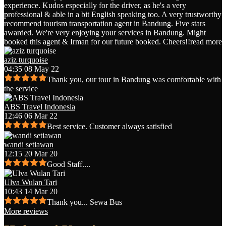
experience. Kudos especially for the driver, as he's a very
professional & able in a bit English speaking too. A very trustworthy
recommend tourism transportation agent in Bandung. Five stars
awarded. We're very enjoying your services in Bandung. Might
booked this agent & Irman for our future booked. Cheers!!
read more
aziz turquoise
04:35 08 May 22
Thank you, our tour in Bandung was comfortable with
the service
ABS Travel Indonesia
12:46 06 Mar 22
Best service. Customer always satisfied
wandi setiawan
12:15 20 Mar 20
Good Staff....
Ulva Wulan Tari
10:43 14 Mar 20
Thank you... Sewa Bus
More reviews