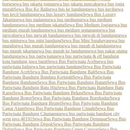
horse
sewa bus jakarta jogja
sewa bus jakarta puncak
sewa bus jogja
murah
Sewa Bus Ke Bali
sewa bus ke bandung
sewa bus kecil
sewa
bus kecil bandung
sewa bus luxury bandung
Sewa Bus Luxury
Jakarta
sewa bus malang
sewa bus medium
sewa bus medium
bandung
sewa bus medium jakarta
Sewa Bus Medium Jogja
sewa bus
medium murah bandung
sewa bus medium semarang
sewa bus
mewah
sewa bus mewah bandung
sewa bus mewah di bandung
sewa
bus mini
sewa bus mini bandung
Sewa Bus Mini Surabaya
sewa bus
murah
sewa bus murah bandung
sewa bus murah di bandung
sewa
bus murah jakarta
sewa bus murah ke bandung
sewa bus pakar utama
bandung
sewa bus pariwisata
sewa bus pariwisata & elf bandung
kota bandung jawa barat
Sewa Bus Pariwisata Aceh
sewa bus
pariwisata bali
sewa bus pariwisata bandung
Sewa Bus Pariwisata
Bandung Aceh
Sewa Bus Pariwisata Bandung Bali
Sewa Bus
Pariwisata Bandung Bandara Kertajati
Sewa Bus Pariwisata
Bandung Bandung
Sewa Bus Pariwisata Bandung Batam
Sewa Bus
Pariwisata Bandung Batu Hiu
Sewa Bus Pariwisata Bandung Batu
Karas
Sewa Bus Pariwisata Bandung Bekasi
Sewa Bus Pariwisata
Bandung Bogor
Sewa Bus Pariwisata Bandung Borobudur
Sewa
Bus Pariwisata Bandung Brunei
Sewa Bus Pariwisata Bandung
Cagar Alam
Sewa Bus Pariwisata Bandung Cimahi
Sewa Bus
Pariwisata Bandung Citumang
sewa bus pariwisata bandung city
west java 40191
Sewa Bus Pariwisata Bandung Denpasar
Sewa Bus
Pariwisata Bandung Depok
Sewa Bus Pariwisata Bandung
Dufan
Sewa Bus Pariwisata Bandung Green Canyon
Sewa Bus