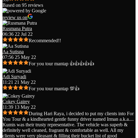
Based on 95 reviews
review us on
Rusmana Putra
06:36 22 Jul 22
Recommended!!
Aa Sutisna
07:56 25 May 22
For you tour mantap 👍👍👍👍👍
Adi Suryadi
11:21 21 May 22
For you tour mantap 💯👍
Cokey Gairey
11:39 13 May 22
During Hari Raya, i decided to put my clients into For
You Tour & a kindhearted gentle funny driver named Irman a.k.a.
...
Kumis was their trusty representative. The vehicle was superb &
definitely well cleaned, fragrant & comfortable as well. All my
clients were very pleasant & filling their bucket list of good