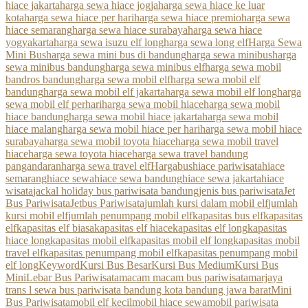
hiace jakarta
harga sewa hiace jogja
harga sewa hiace ke luar
kota
harga sewa hiace per hari
harga sewa hiace premio
harga sewa
hiace semarang
harga sewa hiace surabaya
harga sewa hiace
yogyakarta
harga sewa isuzu elf long
harga sewa long elf
Harga Sewa
Mini Bus
harga sewa mini bus di bandung
harga sewa minibus
harga
sewa minibus bandung
harga sewa minibus elf
harga sewa mobil
bandros bandung
harga sewa mobil elf
harga sewa mobil elf
bandung
harga sewa mobil elf jakarta
harga sewa mobil elf long
harga
sewa mobil elf perhari
harga sewa mobil hiace
harga sewa mobil
hiace bandung
harga sewa mobil hiace jakarta
harga sewa mobil
hiace malang
harga sewa mobil hiace per hari
harga sewa mobil hiace
surabaya
harga sewa mobil toyota hiace
harga sewa mobil travel
hiace
harga sewa toyota hiace
harga sewa travel bandung
pangandaran
harga sewa travel elf
Hargabus
hiace pariwisata
hiace
semarang
hiace sewa
hiace sewa bandung
hiace sewa jakarta
hiace
wisata
jackal holiday bus pariwisata bandung
jenis bus pariwisata
Jet
Bus Pariwisata
Jetbus Pariwisata
jumlah kursi dalam mobil elf
jumlah
kursi mobil elf
jumlah penumpang mobil elf
kapasitas bus elf
kapasitas
elf
kapasitas elf biasa
kapasitas elf hiace
kapasitas elf long
kapasitas
hiace long
kapasitas mobil elf
kapasitas mobil elf long
kapasitas mobil
travel elf
kapasitas penumpang mobil elf
kapasitas penumpang mobil
elf long
Keyword
Kursi Bus Besar
Kursi Bus Medium
Kursi Bus
Mini
Lebar Bus Pariwisata
macam macam bus pariwisata
marjaya
trans l sewa bus pariwisata bandung kota bandung jawa barat
Mini
Bus Pariwisata
mobil elf kecil
mobil hiace sewa
mobil pariwisata