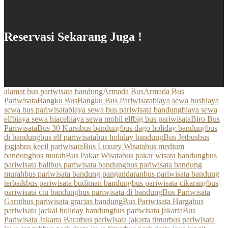
Reservasi Sekarang Juga !
alamat bus pariwisata bandung
Armada Bus
Armada Bus
Pariwisata
Bangku Bus
Bangku Bus Pariwisata
biaya sewa bus
biaya
sewa bus pariwisata
biaya sewa bus pariwisata bandung
biaya sewa
elf
biaya sewa hiace
biaya sewa mobil elf
big bus pariwisata
Biro Bus
Pariwisata
Bus 30 Kursi
bus bandung
bus dago holiday bandung
bus
di bandung
bus elf pariwisata
bus holiday bandung
Bus Jetbus
bus
jogja
bus kecil pariwisata
Bus Luxury Wisata
bus medium
bandung
bus murah
Bus Pakar Wisata
bus pakar wisata bandung
bus
pariwisata bali
bus pariwisata bandung
bus pariwisata bandung
murah
bus pariwisata bandung pangandaran
bus pariwisata bandung
terbaik
bus pariwisata budiman bandung
bus pariwisata cikarang
bus
pariwisata ctu bandung
bus pariwisata di bandung
Bus Pariwisata
Garut
bus pariwisata gracias bandung
Bus Pariwisata Harga
bus
pariwisata jackal holiday bandung
bus pariwisata jakarta
Bus
Pariwisata Jakarta Barat
bus pariwisata jakarta timur
bus pariwisata