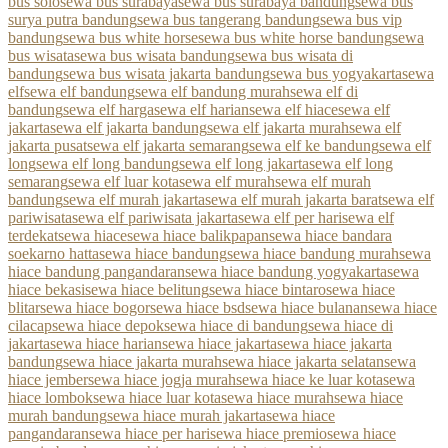
bus solo
sewa bus surabaya
sewa bus surabaya bandung
sewa bus
surya putra bandung
sewa bus tangerang bandung
sewa bus vip
bandung
sewa bus white horse
sewa bus white horse bandung
sewa
bus wisata
sewa bus wisata bandung
sewa bus wisata di
bandung
sewa bus wisata jakarta bandung
sewa bus yogyakarta
sewa
elf
sewa elf bandung
sewa elf bandung murah
sewa elf di
bandung
sewa elf harga
sewa elf harian
sewa elf hiace
sewa elf
jakarta
sewa elf jakarta bandung
sewa elf jakarta murah
sewa elf
jakarta pusat
sewa elf jakarta semarang
sewa elf ke bandung
sewa elf
long
sewa elf long bandung
sewa elf long jakarta
sewa elf long
semarang
sewa elf luar kota
sewa elf murah
sewa elf murah
bandung
sewa elf murah jakarta
sewa elf murah jakarta barat
sewa elf
pariwisata
sewa elf pariwisata jakarta
sewa elf per hari
sewa elf
terdekat
sewa hiace
sewa hiace balikpapan
sewa hiace bandara
soekarno hatta
sewa hiace bandung
sewa hiace bandung murah
sewa
hiace bandung pangandaran
sewa hiace bandung yogyakarta
sewa
hiace bekasi
sewa hiace belitung
sewa hiace bintaro
sewa hiace
blitar
sewa hiace bogor
sewa hiace bsd
sewa hiace bulanan
sewa hiace
cilacap
sewa hiace depok
sewa hiace di bandung
sewa hiace di
jakarta
sewa hiace harian
sewa hiace jakarta
sewa hiace jakarta
bandung
sewa hiace jakarta murah
sewa hiace jakarta selatan
sewa
hiace jember
sewa hiace jogja murah
sewa hiace ke luar kota
sewa
hiace lombok
sewa hiace luar kota
sewa hiace murah
sewa hiace
murah bandung
sewa hiace murah jakarta
sewa hiace
pangandaran
sewa hiace per hari
sewa hiace premio
sewa hiace