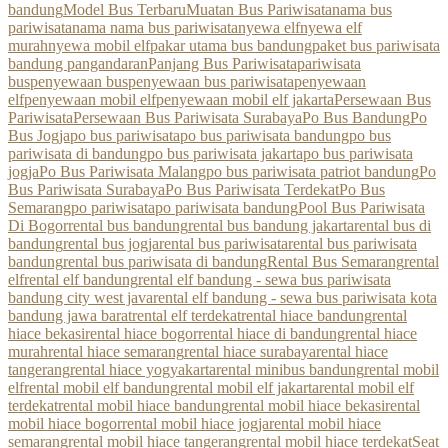
bandung
Model Bus Terbaru
Muatan Bus Pariwisata
nama bus
pariwisata
nama nama bus pariwisata
nyewa elf
nyewa elf
murah
nyewa mobil elf
pakar utama bus bandung
paket bus pariwisata
bandung pangandaran
Panjang Bus Pariwisata
pariwisata
bus
penyewaan bus
penyewaan bus pariwisata
penyewaan
elf
penyewaan mobil elf
penyewaan mobil elf jakarta
Persewaan Bus
Pariwisata
Persewaan Bus Pariwisata Surabaya
Po Bus Bandung
Po
Bus Jogja
po bus pariwisata
po bus pariwisata bandung
po bus
pariwisata di bandung
po bus pariwisata jakarta
po bus pariwisata
jogja
Po Bus Pariwisata Malang
po bus pariwisata patriot bandung
Po
Bus Pariwisata Surabaya
Po Bus Pariwisata Terdekat
Po Bus
Semarang
po pariwisata
po pariwisata bandung
Pool Bus Pariwisata
Di Bogor
rental bus bandung
rental bus bandung jakarta
rental bus di
bandung
rental bus jogja
rental bus pariwisata
rental bus pariwisata
bandung
rental bus pariwisata di bandung
Rental Bus Semarang
rental
elf
rental elf bandung
rental elf bandung - sewa bus pariwisata
bandung city west java
rental elf bandung - sewa bus pariwisata kota
bandung jawa barat
rental elf terdekat
rental hiace bandung
rental
hiace bekasi
rental hiace bogor
rental hiace di bandung
rental hiace
murah
rental hiace semarang
rental hiace surabaya
rental hiace
tangerang
rental hiace yogyakarta
rental minibus bandung
rental mobil
elf
rental mobil elf bandung
rental mobil elf jakarta
rental mobil elf
terdekat
rental mobil hiace bandung
rental mobil hiace bekasi
rental
mobil hiace bogor
rental mobil hiace jogja
rental mobil hiace
semarang
rental mobil hiace tangerang
rental mobil hiace terdekat
Seat