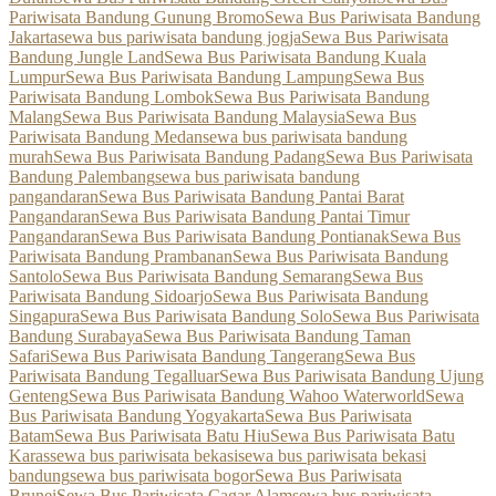
Pariwisata Bandung Gunung Bromo
Sewa Bus Pariwisata Bandung
Jakarta
sewa bus pariwisata bandung jogja
Sewa Bus Pariwisata
Bandung Jungle Land
Sewa Bus Pariwisata Bandung Kuala
Lumpur
Sewa Bus Pariwisata Bandung Lampung
Sewa Bus
Pariwisata Bandung Lombok
Sewa Bus Pariwisata Bandung
Malang
Sewa Bus Pariwisata Bandung Malaysia
Sewa Bus
Pariwisata Bandung Medan
sewa bus pariwisata bandung
murah
Sewa Bus Pariwisata Bandung Padang
Sewa Bus Pariwisata
Bandung Palembang
sewa bus pariwisata bandung
pangandaran
Sewa Bus Pariwisata Bandung Pantai Barat
Pangandaran
Sewa Bus Pariwisata Bandung Pantai Timur
Pangandaran
Sewa Bus Pariwisata Bandung Pontianak
Sewa Bus
Pariwisata Bandung Prambanan
Sewa Bus Pariwisata Bandung
Santolo
Sewa Bus Pariwisata Bandung Semarang
Sewa Bus
Pariwisata Bandung Sidoarjo
Sewa Bus Pariwisata Bandung
Singapura
Sewa Bus Pariwisata Bandung Solo
Sewa Bus Pariwisata
Bandung Surabaya
Sewa Bus Pariwisata Bandung Taman
Safari
Sewa Bus Pariwisata Bandung Tangerang
Sewa Bus
Pariwisata Bandung Tegalluar
Sewa Bus Pariwisata Bandung Ujung
Genteng
Sewa Bus Pariwisata Bandung Wahoo Waterworld
Sewa
Bus Pariwisata Bandung Yogyakarta
Sewa Bus Pariwisata
Batam
Sewa Bus Pariwisata Batu Hiu
Sewa Bus Pariwisata Batu
Karas
sewa bus pariwisata bekasi
sewa bus pariwisata bekasi
bandung
sewa bus pariwisata bogor
Sewa Bus Pariwisata
Brunei
Sewa Bus Pariwisata Cagar Alam
sewa bus pariwisata