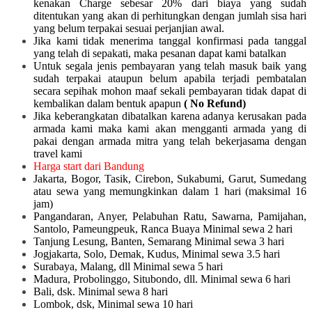
kenakan Charge sebesar 20% dari biaya yang sudah
ditentukan yang akan di perhitungkan dengan jumlah sisa hari
yang belum terpakai sesuai perjanjian awal.
Jika kami tidak menerima tanggal konfirmasi pada tanggal
yang telah di sepakati, maka pesanan dapat kami batalkan
Untuk segala jenis pembayaran yang telah masuk baik yang
sudah terpakai ataupun belum apabila terjadi pembatalan
secara sepihak mohon maaf sekali pembayaran tidak dapat di
kembalikan dalam bentuk apapun
( No Refund)
Jika keberangkatan dibatalkan karena adanya kerusakan pada
armada kami maka kami akan mengganti armada yang di
pakai dengan armada mitra yang telah bekerjasama dengan
travel kami
Harga start dari Bandung
Jakarta, Bogor, Tasik, Cirebon, Sukabumi, Garut, Sumedang
atau sewa yang memungkinkan dalam 1 hari (maksimal 16
jam)
Pangandaran, Anyer, Pelabuhan Ratu, Sawarna, Pamijahan,
Santolo, Pameungpeuk, Ranca Buaya Minimal sewa 2 hari
Tanjung Lesung, Banten, Semarang Minimal sewa 3 hari
Jogjakarta, Solo, Demak, Kudus, Minimal sewa 3.5 hari
Surabaya, Malang, dll Minimal sewa 5 hari
Madura, Probolinggo, Situbondo, dll. Minimal sewa 6 hari
Bali, dsk. Minimal sewa 8 hari
Lombok, dsk, Minimal sewa 10 hari