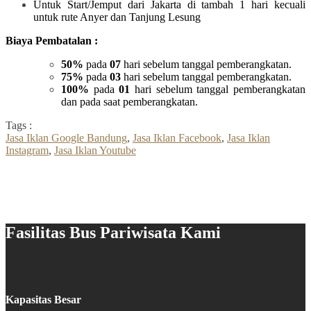
Untuk Start/Jemput dari Jakarta di tambah 1 hari kecuali
untuk rute Anyer dan Tanjung Lesung
Biaya Pembatalan :
50%
pada
07
hari sebelum tanggal pemberangkatan.
75%
pada
03
hari sebelum tanggal pemberangkatan.
100%
pada
01
hari sebelum tanggal pemberangkatan
dan pada saat pemberangkatan.
Tags :
Jasa Iklan Google Bandung
,
Jasa Iklan Facebook
,
Jasa Iklan
Instagram
,
Jasa Iklan Youtube
Fasilitas Bus Pariwisata Kami
Kapasitas Besar