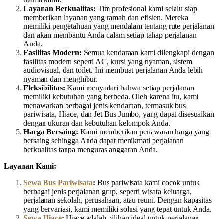
Layanan Berkualitas:
Tim profesional kami selalu siap
memberikan layanan yang ramah dan efisien. Mereka
memiliki pengetahuan yang mendalam tentang rute perjalanan
dan akan membantu Anda dalam setiap tahap perjalanan
Anda.
Fasilitas Modern:
Semua kendaraan kami dilengkapi dengan
fasilitas modern seperti AC, kursi yang nyaman, sistem
audiovisual, dan toilet. Ini membuat perjalanan Anda lebih
nyaman dan menghibur.
Fleksibilitas:
Kami menyadari bahwa setiap perjalanan
memiliki kebutuhan yang berbeda. Oleh karena itu, kami
menawarkan berbagai jenis kendaraan, termasuk bus
pariwisata, Hiace, dan Jet Bus Jumbo, yang dapat disesuaikan
dengan ukuran dan kebutuhan kelompok Anda.
Harga Bersaing:
Kami memberikan penawaran harga yang
bersaing sehingga Anda dapat menikmati perjalanan
berkualitas tanpa menguras anggaran Anda.
Layanan Kami:
Sewa Bus Pariwisata
:
Bus pariwisata kami cocok untuk
berbagai jenis perjalanan grup, seperti wisata keluarga,
perjalanan sekolah, perusahaan, atau reuni. Dengan kapasitas
yang bervariasi, kami memiliki solusi yang tepat untuk Anda.
Sewa Hiace
:
Hiace adalah pilihan ideal untuk perjalanan