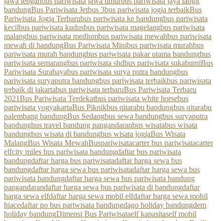
jawa tengah
bus pariwisata jawa timur
bus pariwisata jaya langit
bandung
Bus Pariwisata Jetbus 3
bus pariwisata jogja terbaik
Bus
Pariwisata Jogja Terbaru
bus pariwisata ke bandung
bus pariwisata
kecil
bus pariwisata kudus
bus pariwisata magelang
bus pariwisata
malang
bus pariwisata medium
bus pariwisata mewah
bus pariwisata
mewah di bandung
Bus Pariwisata Mini
bus pariwisata murah
bus
pariwisata murah bandung
bus pariwisata pakar utama bandung
bus
pariwisata semarang
bus pariwisata shd
bus pariwisata sukabumi
Bus
Pariwisata Surabaya
bus pariwisata surya putra bandung
bus
pariwisata suryaputra bandung
bus pariwisata terbaik
bus pariwisata
terbaik di jakarta
bus pariwisata terbaru
Bus Pariwisata Terbaru
2021
Bus Pariwisata Terdekat
bus pariwisata white horse
bus
pariwisata yogyakarta
Bus Piknik
bus qitarabu bandung
bus qitarabu
palembang bandung
Bus Sedang
bus sewa bandung
bus suryaputra
bandung
bus travel bandung pangandaran
bus wisata
bus wisata
bandung
bus wisata di bandung
bus wisata jogja
Bus Wisata
Malang
Bus Wisata Mewah
Buspariwisata
carter bus pariwisata
carter
elf
city miles bus pariwisata bandung
daftar bus pariwisata
bandung
daftar harga bus pariwisata
daftar harga sewa bus
bandung
daftar harga sewa bus pariwisata
daftar harga sewa bus
pariwisata bandung
daftar harga sewa bus pariwisata bandung
pangandaran
daftar harga sewa bus pariwisata di bandung
daftar
harga sewa elf
daftar harga sewa mobil elf
daftar harga sewa mobil
hiace
daftar po bus pariwisata bandung
dago holiday bandung
dem
holiday bandung
Dimensi Bus Pariwisata
elf kapasitas
elf mobil