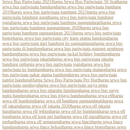
Sewa Bus Pariwisata 2021
Harga Sewa Bus Pariwisata 59 Seat
harga
sewa bus pariwisata bandung
harga sewa bus pariwisata bandung
2019
harga sewa bus pariwisata bandung 2021
harga sewa bus
pariwisata bandung garut
harga sewa bus pariwisata bandung
jogja
harga sewa bus pariwisata bandung pangandaran
harga sewa
bus pariwisata bandung pangandaran 2020
harga sewa bus
pariwisata bandung pangandaran 2021
harga sewa bus pariwisata
bogor
harga sewa bus pariwisata city trans utama bandung
harga
sewa bus pariwisata dari bandung ke pangandaran
harga sewa bus
pariwisata di bandung
harga sewa bus pariwisata gunung sembung
bandung
harga sewa bus pariwisata jackal holiday bandung
harga
sewa bus pariwisata jakarta
harga sewa bus pariwisata jakarta
bandung pp
harga sewa bus pariwisata jogja
harga sewa bus
pariwisata ke bandung
harga sewa bus pariwisata malang
harga sewa
bus pariwisata pakar utama bandung
harga sewa bus pariwisata
patriot bandung
Harga Sewa Bus Pariwisata Per Hari
harga sewa bus
pariwisata surabaya
harga sewa bus pariwisata surya putra
bandung
harga sewa bus qitarabu bandung
harga sewa bus surya
putra bandung
harga sewa bus trijaya bandung
harga sewa elf
harga
sewa elf bandung
harga sewa elf bandung pangandaran
harga sewa
elf jakarta
harga sewa elf jakarta 2020
harga sewa elf jakarta
barat
harga sewa elf jetbus
harga sewa elf ke bandung
harga sewa elf
long
harga sewa elf long per hari
harga sewa elf murah
harga sewa elf
perhari
harga sewa elf semarang
harga sewa hiace
harga sewa hiace
bandung
harga sewa hiace bekasi
harga sewa hiace bogor
harga sewa