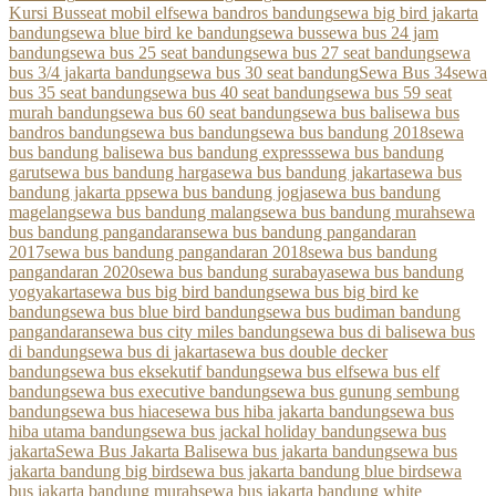
Kursi Bus
seat mobil elf
sewa bandros bandung
sewa big bird jakarta
bandung
sewa blue bird ke bandung
sewa bus
sewa bus 24 jam
bandung
sewa bus 25 seat bandung
sewa bus 27 seat bandung
sewa
bus 3/4 jakarta bandung
sewa bus 30 seat bandung
Sewa Bus 34
sewa
bus 35 seat bandung
sewa bus 40 seat bandung
sewa bus 59 seat
murah bandung
sewa bus 60 seat bandung
sewa bus bali
sewa bus
bandros bandung
sewa bus bandung
sewa bus bandung 2018
sewa
bus bandung bali
sewa bus bandung express
sewa bus bandung
garut
sewa bus bandung harga
sewa bus bandung jakarta
sewa bus
bandung jakarta pp
sewa bus bandung jogja
sewa bus bandung
magelang
sewa bus bandung malang
sewa bus bandung murah
sewa
bus bandung pangandaran
sewa bus bandung pangandaran
2017
sewa bus bandung pangandaran 2018
sewa bus bandung
pangandaran 2020
sewa bus bandung surabaya
sewa bus bandung
yogyakarta
sewa bus big bird bandung
sewa bus big bird ke
bandung
sewa bus blue bird bandung
sewa bus budiman bandung
pangandaran
sewa bus city miles bandung
sewa bus di bali
sewa bus
di bandung
sewa bus di jakarta
sewa bus double decker
bandung
sewa bus eksekutif bandung
sewa bus elf
sewa bus elf
bandung
sewa bus executive bandung
sewa bus gunung sembung
bandung
sewa bus hiace
sewa bus hiba jakarta bandung
sewa bus
hiba utama bandung
sewa bus jackal holiday bandung
sewa bus
jakarta
Sewa Bus Jakarta Bali
sewa bus jakarta bandung
sewa bus
jakarta bandung big bird
sewa bus jakarta bandung blue bird
sewa
bus jakarta bandung murah
sewa bus jakarta bandung white