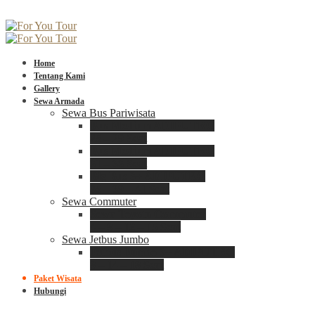
Home
Tentang Kami
Gallery
Sewa Armada
Sewa Bus Pariwisata
Bus Medium ADIPUTRO
25 – 29 Seat
Bus Medium ADIPUTRO
31 – 33 Seat
Big Bus 3+ ADIPUTRO
35 – 39 – 41 Seat
Sewa Commuter
Sewa Toyota Commuter
4 – 8 – 12 – 15 Seat
Sewa Jetbus Jumbo
Jetbus Jumbo 3+ ADIPUTRO
8 – 14 – 18 Seat
Paket Wisata
Hubungi