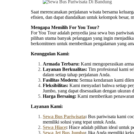
Saat merencanakan perjalanan wisata bersama keluarga,
efisien, dan dapat diandalkan untuk kelompok besar, 
Mengapa Memilih For You Tour?
For You Tour adalah penyedia jasa sewa bus pariwisa
pilihan utama banyak pelanggan yang ingin menjadika
berkomitmen untuk memberikan pengalaman yang aman, 
Keunggulan Kami:
Armada Terbaru:
Kami mengoperasikan armada
Layanan Berkualitas:
Tim profesional kami se
dalam setiap tahap perjalanan Anda.
Fasilitas Modern:
Semua kendaraan kami dilengk
Fleksibilitas:
Kami menyadari bahwa setiap perja
Jumbo, yang dapat disesuaikan dengan ukuran
Harga Bersaing:
Kami memberikan penawaran ha
Layanan Kami:
Sewa Bus Pariwisata
:
Bus pariwisata kami coco
memiliki solusi yang tepat untuk Anda.
Sewa Hiace
:
Hiace adalah pilihan ideal untuk 
Sewa Jet Bus Jumbo
:
Jika Anda memiliki kelo