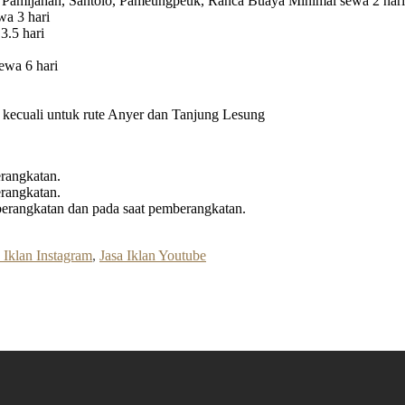
 Pamijahan, Santolo, Pameungpeuk, Ranca Buaya Minimal sewa 2 hari
a 3 hari
3.5 hari
ewa 6 hari
ri kecuali untuk rute Anyer dan Tanjung Lesung
rangkatan.
rangkatan.
erangkatan dan pada saat pemberangkatan.
 Iklan Instagram
,
Jasa Iklan Youtube