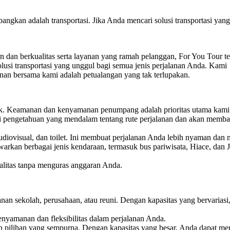
bangkan adalah transportasi. Jika Anda mencari solusi transportasi ya
 dan berkualitas serta layanan yang ramah pelanggan, For You Tour te
usi transportasi yang unggul bagi semua jenis perjalanan Anda. Kami
an bersama kami adalah petualangan yang tak terlupakan.
ik. Keamanan dan kenyamanan penumpang adalah prioritas utama kami
ki pengetahuan yang mendalam tentang rute perjalanan dan akan memb
diovisual, dan toilet. Ini membuat perjalanan Anda lebih nyaman dan 
rkan berbagai jenis kendaraan, termasuk bus pariwisata, Hiace, dan 
litas tanpa menguras anggaran Anda.
anan sekolah, perusahaan, atau reuni. Dengan kapasitas yang bervariasi
nyamanan dan fleksibilitas dalam perjalanan Anda.
h pilihan yang sempurna. Dengan kapasitas yang besar, Anda dapat me