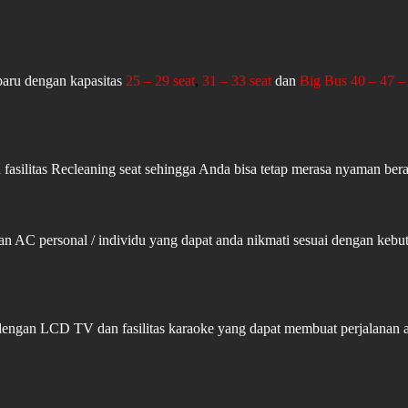
aru dengan kapasitas
25 – 29 seat
,
31 – 33 seat
dan
Big Bus 40 – 47 – 
fasilitas Recleaning seat sehingga Anda bisa tetap merasa nyaman ber
an AC personal / individu yang dapat anda nikmati sesuai dengan ke
 dengan LCD TV dan fasilitas karaoke yang dapat membuat perjalanan