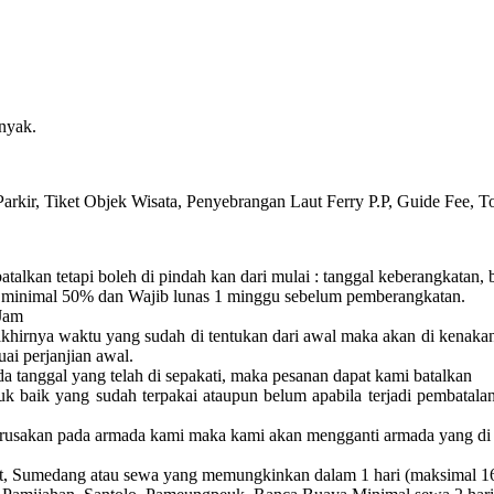
nyak.
arkir, Tiket Objek Wisata, Penyebrangan Laut Ferry P.P, Guide Fee, T
batalkan tetapi boleh di pindah kan dari mulai :
tanggal keberangkatan, 
minimal 50% dan Wajib lunas 1 minggu sebelum pemberangkatan.
Jam
akhirnya waktu yang sudah di tentukan dari awal maka akan di kenaka
uai perjanjian awal.
a tanggal yang telah di sepakati, maka pesanan dapat kami batalkan
uk baik yang sudah terpakai ataupun belum apabila terjadi pembatala
erusakan pada armada kami maka kami akan mengganti armada yang di 
rut, Sumedang atau sewa yang memungkinkan dalam 1 hari (maksimal 1