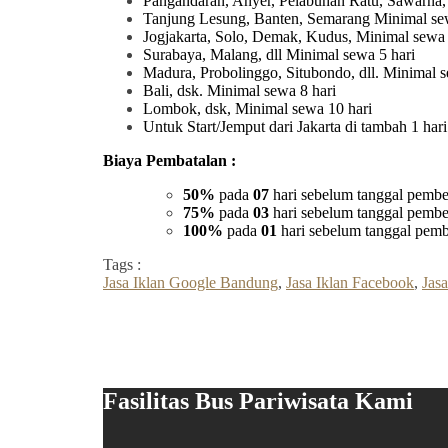
Pangandaran, Anyer, Pelabuhan Ratu, Sawarna,
Tanjung Lesung, Banten, Semarang Minimal sew
Jogjakarta, Solo, Demak, Kudus, Minimal sewa 
Surabaya, Malang, dll Minimal sewa 5 hari
Madura, Probolinggo, Situbondo, dll. Minimal s
Bali, dsk. Minimal sewa 8 hari
Lombok, dsk, Minimal sewa 10 hari
Untuk Start/Jemput dari Jakarta di tambah 1 ha
Biaya Pembatalan :
50%
pada
07
hari sebelum tanggal pembe
75%
pada
03
hari sebelum tanggal pembe
100%
pada
01
hari sebelum tanggal pemb
Tags :
Jasa Iklan Google Bandung
,
Jasa Iklan Facebook
,
Jasa
Fasilitas Bus Pariwisata Kami