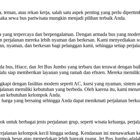
 teman, atau rekan kerja, salah satu aspek penting yang perlu dipertim
maka sewa bus pariwisata mungkin menjadi pilihan terbaik Anda.
ta yang terpercaya dan berpengalaman. Dengan armada bus yang modern
n perjalanan mereka lebih nyaman dan berkesan. Kami menyediakan sol
nyaman, dan berkesan bagi pelanggan kami, sehingga setiap perjalan
 bus, Hiace, dan Jet Bus Jumbo yang terbaru dan terawat dengan ba
lalu siap memberikan layanan yang ramah dan efisien. Mereka memili
api dengan fasilitas modern seperti AC, kursi yang nyaman, sistem au
lanan memiliki kebutuhan yang berbeda. Oleh karena itu, kami menawa
 dan kebutuhan kelompok Anda.
rga yang bersaing sehingga Anda dapat menikmati perjalanan berkua
k untuk berbagai jenis perjalanan grup, seperti wisata keluarga, perjal
perjalanan kelompok kecil hingga sedang. Kendaraan ini menawarkan ke
mpok besar atau memerlukan lebih banyak ruang, Jet Bus Jumbo adala