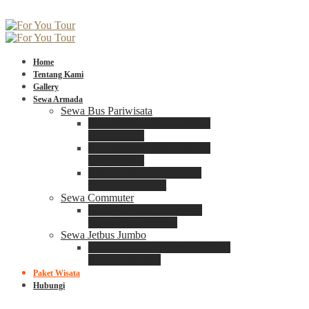
Home
Tentang Kami
Gallery
Sewa Armada
Sewa Bus Pariwisata
Bus Medium ADIPUTRO
25 – 29 Seat
Bus Medium ADIPUTRO
31 – 33 Seat
Big Bus 3+ ADIPUTRO
35 – 39 – 41 Seat
Sewa Commuter
Sewa Toyota Commuter
4 – 8 – 12 – 15 Seat
Sewa Jetbus Jumbo
Jetbus Jumbo 3+ ADIPUTRO
8 – 14 – 18 Seat
Paket Wisata
Hubungi