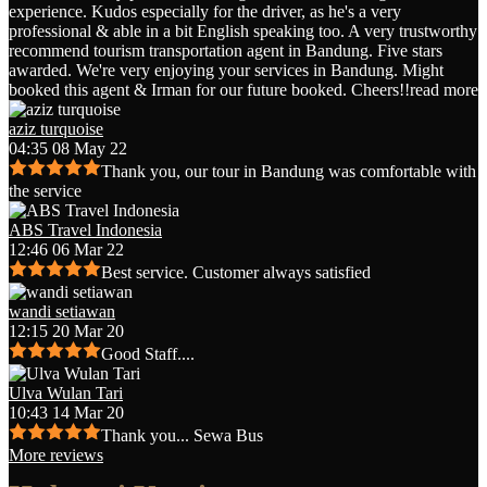
experience. Kudos especially for the driver, as he's a very
professional & able in a bit English speaking too. A very trustworthy
recommend tourism transportation agent in Bandung. Five stars
awarded. We're very enjoying your services in Bandung. Might
booked this agent & Irman for our future booked. Cheers!!
read more
aziz turquoise
04:35 08 May 22
Thank you, our tour in Bandung was comfortable with
the service
ABS Travel Indonesia
12:46 06 Mar 22
Best service. Customer always satisfied
wandi setiawan
12:15 20 Mar 20
Good Staff....
Ulva Wulan Tari
10:43 14 Mar 20
Thank you... Sewa Bus
More reviews