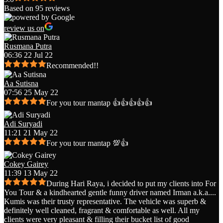
Based on 95 reviews
review us on
Rusmana Putra
06:36 22 Jul 22
Recommended!!
Aa Sutisna
07:56 25 May 22
For you tour mantap 👍👍👍👍👍
Adi Suryadi
11:21 21 May 22
For you tour mantap 💯👍
Cokey Gairey
11:39 13 May 22
During Hari Raya, i decided to put my clients into For
You Tour & a kindhearted gentle funny driver named Irman a.k.a.
...
Kumis was their trusty representative. The vehicle was superb &
definitely well cleaned, fragrant & comfortable as well. All my
clients were very pleasant & filling their bucket list of good