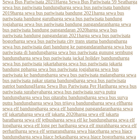
Sewa Bus Pariwisata 2021
Harga Sewa Bus Pariwisata 59 Seat
harga
sewa bus pariwisata bandung
harga sewa bus pariwisata bandung
2019
harga sewa bus pariwisata bandung 2021
harga sewa bus
pariwisata bandung garut
harga sewa bus pariwisata bandung
jogja
harga sewa bus pariwisata bandung pangandaran
harga sewa
bus pariwisata bandung pangandaran 2020
harga sewa bus
pariwisata bandung pangandaran 2021
harga sewa bus pariwisata
bogor
harga sewa bus pariwisata city trans utama bandung
harga
sewa bus pariwisata dari bandung ke pangandaran
harga sewa bus
pariwisata di bandung
harga sewa bus pariwisata gunung sembung
bandung
harga sewa bus pariwisata jackal holiday bandung
harga
sewa bus pariwisata jakarta
harga sewa bus pariwisata jakarta
bandung pp
harga sewa bus pariwisata jogja
harga sewa bus
pariwisata ke bandung
harga sewa bus pariwisata malang
harga sewa
bus pariwisata pakar utama bandung
harga sewa bus pariwisata
patriot bandung
Harga Sewa Bus Pariwisata Per Hari
harga sewa bus
pariwisata surabaya
harga sewa bus pariwisata surya putra
bandung
harga sewa bus qitarabu bandung
harga sewa bus surya
putra bandung
harga sewa bus trijaya bandung
harga sewa elf
harga
sewa elf bandung
harga sewa elf bandung pangandaran
harga sewa
elf jakarta
harga sewa elf jakarta 2020
harga sewa elf jakarta
barat
harga sewa elf jetbus
harga sewa elf ke bandung
harga sewa elf
long
harga sewa elf long per hari
harga sewa elf murah
harga sewa elf
perhari
harga sewa elf semarang
harga sewa hiace
harga sewa hiace
bandung
harga sewa hiace bekasi
harga sewa hiace bogor
harga sewa