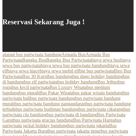
Reservasi Sekarang Juga !
alamat bus pariwisata bandung
Armada Bus
Armada Bus
Pariwisata
Bangku Bus
Bangku Bus Pariwisata
biaya sewa bus
biaya
sewa bus pariwisata
biaya sewa bus pariwisata bandung
biaya sewa
elf
biaya sewa hiace
biaya sewa mobil elf
big bus pariwisata
Biro Bus
Pariwisata
Bus 30 Kursi
bus bandung
bus dago holiday bandung
bus
di bandung
bus elf pariwisata
bus holiday bandung
Bus Jetbus
bus
jogja
bus kecil pariwisata
Bus Luxury Wisata
bus medium
bandung
bus murah
Bus Pakar Wisata
bus pakar wisata bandung
bus
pariwisata bali
bus pariwisata bandung
bus pariwisata bandung
murah
bus pariwisata bandung pangandaran
bus pariwisata bandung
terbaik
bus pariwisata budiman bandung
bus pariwisata cikarang
bus
pariwisata ctu bandung
bus pariwisata di bandung
Bus Pariwisata
Garut
bus pariwisata gracias bandung
Bus Pariwisata Harga
bus
pariwisata jackal holiday bandung
bus pariwisata jakarta
Bus
Pariwisata Jakarta Barat
bus pariwisata jakarta timur
bus pariwisata