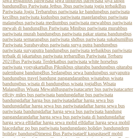
jawa tengah
bus pariwisata jawa timur
bus pariwisata jaya langit
bandung
Bus Pariwisata Jetbus 3
bus pariwisata jogja terbaik
Bus
Pariwisata Jogja Terbaru
bus pariwisata ke bandung
bus pariwisata
kecil
bus pariwisata kudus
bus pariwisata magelang
bus pariwisata
malang
bus pariwisata medium
bus pariwisata mewah
bus pariwisata
mewah di bandung
Bus Pariwisata Mini
bus pariwisata murah
bus
pariwisata murah bandung
bus pariwisata pakar utama bandung
bus
pariwisata semarang
bus pariwisata shd
bus pariwisata sukabumi
Bus
Pariwisata Surabaya
bus pariwisata surya putra bandung
bus
pariwisata suryaputra bandung
bus pariwisata terbaik
bus pariwisata
terbaik di jakarta
bus pariwisata terbaru
Bus Pariwisata Terbaru
2021
Bus Pariwisata Terdekat
bus pariwisata white horse
bus
pariwisata yogyakarta
Bus Piknik
bus qitarabu bandung
bus qitarabu
palembang bandung
Bus Sedang
bus sewa bandung
bus suryaputra
bandung
bus travel bandung pangandaran
bus wisata
bus wisata
bandung
bus wisata di bandung
bus wisata jogja
Bus Wisata
Malang
Bus Wisata Mewah
Buspariwisata
carter bus pariwisata
carter
elf
city miles bus pariwisata bandung
daftar bus pariwisata
bandung
daftar harga bus pariwisata
daftar harga sewa bus
bandung
daftar harga sewa bus pariwisata
daftar harga sewa bus
pariwisata bandung
daftar harga sewa bus pariwisata bandung
pangandaran
daftar harga sewa bus pariwisata di bandung
daftar
harga sewa elf
daftar harga sewa mobil elf
daftar harga sewa mobil
hiace
daftar po bus pariwisata bandung
dago holiday bandung
dem
holiday bandung
Dimensi Bus Pariwisata
elf kapasitas
elf mobil