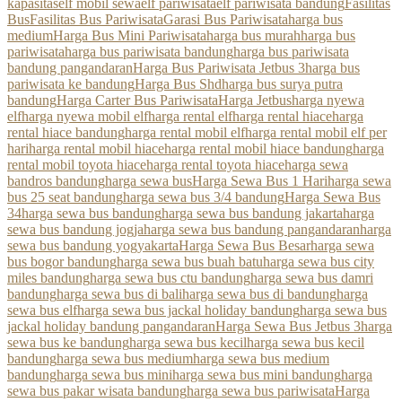
kapasitas
elf mobil sewa
elf pariwisata
elf pariwisata bandung
Fasilitas
Bus
Fasilitas Bus Pariwisata
Garasi Bus Pariwisata
harga bus
medium
Harga Bus Mini Pariwisata
harga bus murah
harga bus
pariwisata
harga bus pariwisata bandung
harga bus pariwisata
bandung pangandaran
Harga Bus Pariwisata Jetbus 3
harga bus
pariwisata ke bandung
Harga Bus Shd
harga bus surya putra
bandung
Harga Carter Bus Pariwisata
Harga Jetbus
harga nyewa
elf
harga nyewa mobil elf
harga rental elf
harga rental hiace
harga
rental hiace bandung
harga rental mobil elf
harga rental mobil elf per
hari
harga rental mobil hiace
harga rental mobil hiace bandung
harga
rental mobil toyota hiace
harga rental toyota hiace
harga sewa
bandros bandung
harga sewa bus
Harga Sewa Bus 1 Hari
harga sewa
bus 25 seat bandung
harga sewa bus 3/4 bandung
Harga Sewa Bus
34
harga sewa bus bandung
harga sewa bus bandung jakarta
harga
sewa bus bandung jogja
harga sewa bus bandung pangandaran
harga
sewa bus bandung yogyakarta
Harga Sewa Bus Besar
harga sewa
bus bogor bandung
harga sewa bus buah batu
harga sewa bus city
miles bandung
harga sewa bus ctu bandung
harga sewa bus damri
bandung
harga sewa bus di bali
harga sewa bus di bandung
harga
sewa bus elf
harga sewa bus jackal holiday bandung
harga sewa bus
jackal holiday bandung pangandaran
Harga Sewa Bus Jetbus 3
harga
sewa bus ke bandung
harga sewa bus kecil
harga sewa bus kecil
bandung
harga sewa bus medium
harga sewa bus medium
bandung
harga sewa bus mini
harga sewa bus mini bandung
harga
sewa bus pakar wisata bandung
harga sewa bus pariwisata
Harga