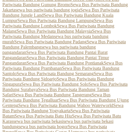
Pariwisata Bandung Gunung Bromo
Sewa Bus Pariwisata Bandung
Jakarta
sewa bus pariwisata bandung jogja
Sewa Bus Pariwisata
Bandung Jungle Land
Sewa Bus Pariwisata Bandung Kuala
Lumpur
Sewa Bus Pariwisata Bandung Lampung
Sewa Bus
Pariwisata Bandung Lombok
Sewa Bus Pariwisata Bandung
Malang
Sewa Bus Pariwisata Bandung Malaysia
Sewa Bus
Pariwisata Bandung Medan
sewa bus pariwisata bandung
murah
Sewa Bus Pariwisata Bandung Padang
Sewa Bus Pariwisata
Bandung Palembang
sewa bus pariwisata bandung
pangandaran
Sewa Bus Pariwisata Bandung Pantai Barat
Pangandaran
Sewa Bus Pariwisata Bandung Pantai Timur
Pangandaran
Sewa Bus Pariwisata Bandung Pontianak
Sewa Bus
Pariwisata Bandung Prambanan
Sewa Bus Pariwisata Bandung
Santolo
Sewa Bus Pariwisata Bandung Semarang
Sewa Bus
Pariwisata Bandung Sidoarjo
Sewa Bus Pariwisata Bandung
Singapura
Sewa Bus Pariwisata Bandung Solo
Sewa Bus Pariwisata
Bandung Surabaya
Sewa Bus Pariwisata Bandung Taman
Safari
Sewa Bus Pariwisata Bandung Tangerang
Sewa Bus
Pariwisata Bandung Tegalluar
Sewa Bus Pariwisata Bandung Ujung
Genteng
Sewa Bus Pariwisata Bandung Wahoo Waterworld
Sewa
Bus Pariwisata Bandung Yogyakarta
Sewa Bus Pariwisata
Batam
Sewa Bus Pariwisata Batu Hiu
Sewa Bus Pariwisata Batu
Karas
sewa bus pariwisata bekasi
sewa bus pariwisata bekasi
bandung
sewa bus pariwisata bogor
Sewa Bus Pariwisata
Brunei
Sewa Bus Pariwisata Cagar Alam
sewa bus pariwisata