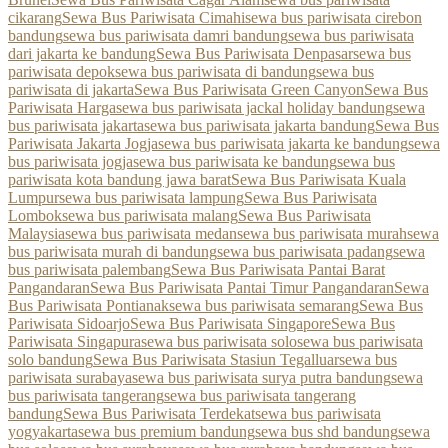
cikarang
Sewa Bus Pariwisata Cimahi
sewa bus pariwisata cirebon
bandung
sewa bus pariwisata damri bandung
sewa bus pariwisata
dari jakarta ke bandung
Sewa Bus Pariwisata Denpasar
sewa bus
pariwisata depok
sewa bus pariwisata di bandung
sewa bus
pariwisata di jakarta
Sewa Bus Pariwisata Green Canyon
Sewa Bus
Pariwisata Harga
sewa bus pariwisata jackal holiday bandung
sewa
bus pariwisata jakarta
sewa bus pariwisata jakarta bandung
Sewa Bus
Pariwisata Jakarta Jogja
sewa bus pariwisata jakarta ke bandung
sewa
bus pariwisata jogja
sewa bus pariwisata ke bandung
sewa bus
pariwisata kota bandung jawa barat
Sewa Bus Pariwisata Kuala
Lumpur
sewa bus pariwisata lampung
Sewa Bus Pariwisata
Lombok
sewa bus pariwisata malang
Sewa Bus Pariwisata
Malaysia
sewa bus pariwisata medan
sewa bus pariwisata murah
sewa
bus pariwisata murah di bandung
sewa bus pariwisata padang
sewa
bus pariwisata palembang
Sewa Bus Pariwisata Pantai Barat
Pangandaran
Sewa Bus Pariwisata Pantai Timur Pangandaran
Sewa
Bus Pariwisata Pontianak
sewa bus pariwisata semarang
Sewa Bus
Pariwisata Sidoarjo
Sewa Bus Pariwisata Singapore
Sewa Bus
Pariwisata Singapura
sewa bus pariwisata solo
sewa bus pariwisata
solo bandung
Sewa Bus Pariwisata Stasiun Tegalluar
sewa bus
pariwisata surabaya
sewa bus pariwisata surya putra bandung
sewa
bus pariwisata tangerang
sewa bus pariwisata tangerang
bandung
Sewa Bus Pariwisata Terdekat
sewa bus pariwisata
yogyakarta
sewa bus premium bandung
sewa bus shd bandung
sewa