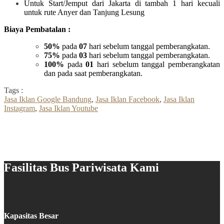
Untuk Start/Jemput dari Jakarta di tambah 1 hari kecuali
untuk rute Anyer dan Tanjung Lesung
Biaya Pembatalan :
50%
pada
07
hari sebelum tanggal pemberangkatan.
75%
pada
03
hari sebelum tanggal pemberangkatan.
100%
pada
01
hari sebelum tanggal pemberangkatan
dan pada saat pemberangkatan.
Tags :
Jasa Iklan Google Bandung
,
Jasa Iklan Facebook
,
Jasa Iklan
Instagram
,
Jasa Iklan Youtube
Fasilitas Bus Pariwisata Kami
Kapasitas Besar