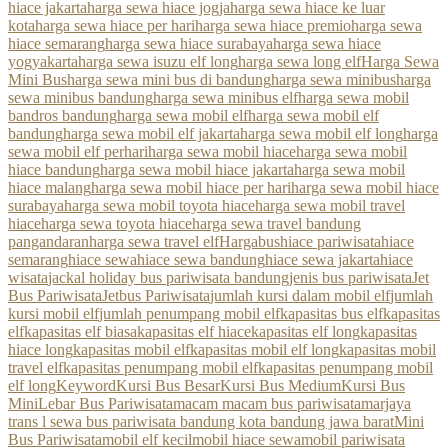
hiace jakarta
harga sewa hiace jogja
harga sewa hiace ke luar
kota
harga sewa hiace per hari
harga sewa hiace premio
harga sewa
hiace semarang
harga sewa hiace surabaya
harga sewa hiace
yogyakarta
harga sewa isuzu elf long
harga sewa long elf
Harga Sewa
Mini Bus
harga sewa mini bus di bandung
harga sewa minibus
harga
sewa minibus bandung
harga sewa minibus elf
harga sewa mobil
bandros bandung
harga sewa mobil elf
harga sewa mobil elf
bandung
harga sewa mobil elf jakarta
harga sewa mobil elf long
harga
sewa mobil elf perhari
harga sewa mobil hiace
harga sewa mobil
hiace bandung
harga sewa mobil hiace jakarta
harga sewa mobil
hiace malang
harga sewa mobil hiace per hari
harga sewa mobil hiace
surabaya
harga sewa mobil toyota hiace
harga sewa mobil travel
hiace
harga sewa toyota hiace
harga sewa travel bandung
pangandaran
harga sewa travel elf
Hargabus
hiace pariwisata
hiace
semarang
hiace sewa
hiace sewa bandung
hiace sewa jakarta
hiace
wisata
jackal holiday bus pariwisata bandung
jenis bus pariwisata
Jet
Bus Pariwisata
Jetbus Pariwisata
jumlah kursi dalam mobil elf
jumlah
kursi mobil elf
jumlah penumpang mobil elf
kapasitas bus elf
kapasitas
elf
kapasitas elf biasa
kapasitas elf hiace
kapasitas elf long
kapasitas
hiace long
kapasitas mobil elf
kapasitas mobil elf long
kapasitas mobil
travel elf
kapasitas penumpang mobil elf
kapasitas penumpang mobil
elf long
Keyword
Kursi Bus Besar
Kursi Bus Medium
Kursi Bus
Mini
Lebar Bus Pariwisata
macam macam bus pariwisata
marjaya
trans l sewa bus pariwisata bandung kota bandung jawa barat
Mini
Bus Pariwisata
mobil elf kecil
mobil hiace sewa
mobil pariwisata