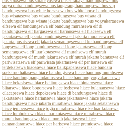
bus solo
sewa bus surabaya
sewa bus surabaya bandung
sewa bus
surya putra bandung
sewa bus tangerang bandung
sewa bus vip
bandung
sewa bus white horse
sewa bus white horse bandung
sewa
bus wisata
sewa bus wisata bandung
sewa bus wisata di
bandung
sewa bus wisata jakarta bandung
sewa bus yogyakarta
sewa
elf
sewa elf bandung
sewa elf bandung murah
sewa elf di
bandung
sewa elf harga
sewa elf harian
sewa elf hiace
sewa elf
jakarta
sewa elf jakarta bandung
sewa elf jakarta murah
sewa elf
jakarta pusat
sewa elf jakarta semarang
sewa elf ke bandung
sewa elf
long
sewa elf long bandung
sewa elf long jakarta
sewa elf long
semarang
sewa elf luar kota
sewa elf murah
sewa elf murah
bandung
sewa elf murah jakarta
sewa elf murah jakarta barat
sewa elf
pariwisata
sewa elf pariwisata jakarta
sewa elf per hari
sewa elf
terdekat
sewa hiace
sewa hiace balikpapan
sewa hiace bandara
soekarno hatta
sewa hiace bandung
sewa hiace bandung murah
sewa
hiace bandung pangandaran
sewa hiace bandung yogyakarta
sewa
hiace bekasi
sewa hiace belitung
sewa hiace bintaro
sewa hiace
blitar
sewa hiace bogor
sewa hiace bsd
sewa hiace bulanan
sewa hiace
cilacap
sewa hiace depok
sewa hiace di bandung
sewa hiace di
jakarta
sewa hiace harian
sewa hiace jakarta
sewa hiace jakarta
bandung
sewa hiace jakarta murah
sewa hiace jakarta selatan
sewa
hiace jember
sewa hiace jogja murah
sewa hiace ke luar kota
sewa
hiace lombok
sewa hiace luar kota
sewa hiace murah
sewa hiace
murah bandung
sewa hiace murah jakarta
sewa hiace
pangandaran
sewa hiace per hari
sewa hiace premio
sewa hiace