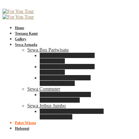
Home
Tentang Kami
Gallery
Sewa Armada
Sewa Bus Pariwisata
Bus Medium ADIPUTRO
25 – 29 Seat
Bus Medium ADIPUTRO
31 – 33 Seat
Big Bus 3+ ADIPUTRO
35 – 39 – 41 Seat
Sewa Commuter
Sewa Toyota Commuter
4 – 8 – 12 – 15 Seat
Sewa Jetbus Jumbo
Jetbus Jumbo 3+ ADIPUTRO
8 – 14 – 18 Seat
Paket Wisata
Hubungi