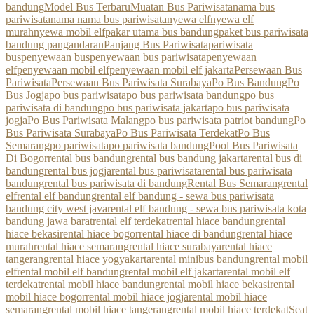
bandung
Model Bus Terbaru
Muatan Bus Pariwisata
nama bus
pariwisata
nama nama bus pariwisata
nyewa elf
nyewa elf
murah
nyewa mobil elf
pakar utama bus bandung
paket bus pariwisata
bandung pangandaran
Panjang Bus Pariwisata
pariwisata
bus
penyewaan bus
penyewaan bus pariwisata
penyewaan
elf
penyewaan mobil elf
penyewaan mobil elf jakarta
Persewaan Bus
Pariwisata
Persewaan Bus Pariwisata Surabaya
Po Bus Bandung
Po
Bus Jogja
po bus pariwisata
po bus pariwisata bandung
po bus
pariwisata di bandung
po bus pariwisata jakarta
po bus pariwisata
jogja
Po Bus Pariwisata Malang
po bus pariwisata patriot bandung
Po
Bus Pariwisata Surabaya
Po Bus Pariwisata Terdekat
Po Bus
Semarang
po pariwisata
po pariwisata bandung
Pool Bus Pariwisata
Di Bogor
rental bus bandung
rental bus bandung jakarta
rental bus di
bandung
rental bus jogja
rental bus pariwisata
rental bus pariwisata
bandung
rental bus pariwisata di bandung
Rental Bus Semarang
rental
elf
rental elf bandung
rental elf bandung - sewa bus pariwisata
bandung city west java
rental elf bandung - sewa bus pariwisata kota
bandung jawa barat
rental elf terdekat
rental hiace bandung
rental
hiace bekasi
rental hiace bogor
rental hiace di bandung
rental hiace
murah
rental hiace semarang
rental hiace surabaya
rental hiace
tangerang
rental hiace yogyakarta
rental minibus bandung
rental mobil
elf
rental mobil elf bandung
rental mobil elf jakarta
rental mobil elf
terdekat
rental mobil hiace bandung
rental mobil hiace bekasi
rental
mobil hiace bogor
rental mobil hiace jogja
rental mobil hiace
semarang
rental mobil hiace tangerang
rental mobil hiace terdekat
Seat