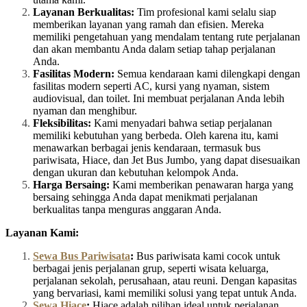
Layanan Berkualitas:
Tim profesional kami selalu siap
memberikan layanan yang ramah dan efisien. Mereka
memiliki pengetahuan yang mendalam tentang rute perjalanan
dan akan membantu Anda dalam setiap tahap perjalanan
Anda.
Fasilitas Modern:
Semua kendaraan kami dilengkapi dengan
fasilitas modern seperti AC, kursi yang nyaman, sistem
audiovisual, dan toilet. Ini membuat perjalanan Anda lebih
nyaman dan menghibur.
Fleksibilitas:
Kami menyadari bahwa setiap perjalanan
memiliki kebutuhan yang berbeda. Oleh karena itu, kami
menawarkan berbagai jenis kendaraan, termasuk bus
pariwisata, Hiace, dan Jet Bus Jumbo, yang dapat disesuaikan
dengan ukuran dan kebutuhan kelompok Anda.
Harga Bersaing:
Kami memberikan penawaran harga yang
bersaing sehingga Anda dapat menikmati perjalanan
berkualitas tanpa menguras anggaran Anda.
Layanan Kami:
Sewa Bus Pariwisata
:
Bus pariwisata kami cocok untuk
berbagai jenis perjalanan grup, seperti wisata keluarga,
perjalanan sekolah, perusahaan, atau reuni. Dengan kapasitas
yang bervariasi, kami memiliki solusi yang tepat untuk Anda.
Sewa Hiace
:
Hiace adalah pilihan ideal untuk perjalanan