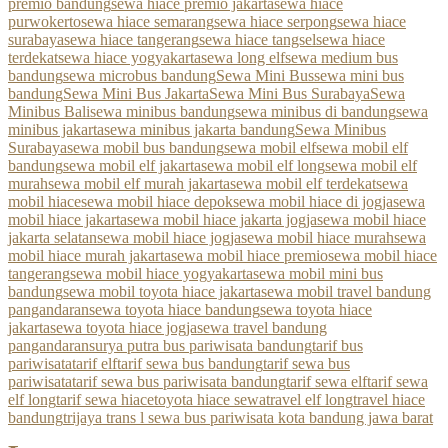
premio bandung
sewa hiace premio jakarta
sewa hiace
purwokerto
sewa hiace semarang
sewa hiace serpong
sewa hiace
surabaya
sewa hiace tangerang
sewa hiace tangsel
sewa hiace
terdekat
sewa hiace yogyakarta
sewa long elf
sewa medium bus
bandung
sewa microbus bandung
Sewa Mini Bus
sewa mini bus
bandung
Sewa Mini Bus Jakarta
Sewa Mini Bus Surabaya
Sewa
Minibus Bali
sewa minibus bandung
sewa minibus di bandung
sewa
minibus jakarta
sewa minibus jakarta bandung
Sewa Minibus
Surabaya
sewa mobil bus bandung
sewa mobil elf
sewa mobil elf
bandung
sewa mobil elf jakarta
sewa mobil elf long
sewa mobil elf
murah
sewa mobil elf murah jakarta
sewa mobil elf terdekat
sewa
mobil hiace
sewa mobil hiace depok
sewa mobil hiace di jogja
sewa
mobil hiace jakarta
sewa mobil hiace jakarta jogja
sewa mobil hiace
jakarta selatan
sewa mobil hiace jogja
sewa mobil hiace murah
sewa
mobil hiace murah jakarta
sewa mobil hiace premio
sewa mobil hiace
tangerang
sewa mobil hiace yogyakarta
sewa mobil mini bus
bandung
sewa mobil toyota hiace jakarta
sewa mobil travel bandung
pangandaran
sewa toyota hiace bandung
sewa toyota hiace
jakarta
sewa toyota hiace jogja
sewa travel bandung
pangandaran
surya putra bus pariwisata bandung
tarif bus
pariwisata
tarif elf
tarif sewa bus bandung
tarif sewa bus
pariwisata
tarif sewa bus pariwisata bandung
tarif sewa elf
tarif sewa
elf long
tarif sewa hiace
toyota hiace sewa
travel elf long
travel hiace
bandung
trijaya trans l sewa bus pariwisata kota bandung jawa barat