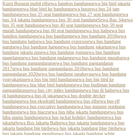
Kursi Bus
seat mobil elf
sewa bandros bandung
sewa big bird jakarta
bandung
sewa blue bird ke bandung
sewa bus
sewa bus 24 jam
bandung
sewa bus 25 seat bandung
sewa bus 27 seat bandung
sewa
bus 3/4 jakarta bandung
sewa bus 30 seat bandung
Sewa Bus 34
sewa
bus 35 seat bandung
sewa bus 40 seat bandung
sewa bus 59 seat
murah bandung
sewa bus 60 seat bandung
sewa bus bali
sewa bus
bandros bandung
sewa bus bandung
sewa bus bandung 2018
sewa
bus bandung bali
sewa bus bandung express
sewa bus bandung
garut
sewa bus bandung harga
sewa bus bandung jakarta
sewa bus
bandung jakarta pp
sewa bus bandung jogja
sewa bus bandung
magelang
sewa bus bandung malang
sewa bus bandung murah
sewa
bus bandung pangandaran
sewa bus bandung pangandaran
2017
sewa bus bandung pangandaran 2018
sewa bus bandung
pangandaran 2020
sewa bus bandung surabaya
sewa bus bandung
yogyakarta
sewa bus big bird bandung
sewa bus big bird ke
bandung
sewa bus blue bird bandung
sewa bus budiman bandung
pangandaran
sewa bus city miles bandung
sewa bus di bali
sewa bus
di bandung
sewa bus di jakarta
sewa bus double decker
bandung
sewa bus eksekutif bandung
sewa bus elf
sewa bus elf
bandung
sewa bus executive bandung
sewa bus gunung sembung
bandung
sewa bus hiace
sewa bus hiba jakarta bandung
sewa bus
hiba utama bandung
sewa bus jackal holiday bandung
sewa bus
jakarta
Sewa Bus Jakarta Bali
sewa bus jakarta bandung
sewa bus
jakarta bandung big bird
sewa bus jakarta bandung blue bird
sewa
bus jakarta bandung murah
sewa bus jakarta bandung white