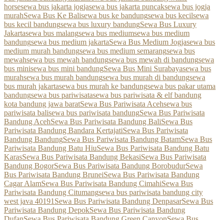
horse
sewa bus jakarta jogja
sewa bus jakarta puncak
sewa bus jogja
murah
Sewa Bus Ke Bali
sewa bus ke bandung
sewa bus kecil
sewa
bus kecil bandung
sewa bus luxury bandung
Sewa Bus Luxury
Jakarta
sewa bus malang
sewa bus medium
sewa bus medium
bandung
sewa bus medium jakarta
Sewa Bus Medium Jogja
sewa bus
medium murah bandung
sewa bus medium semarang
sewa bus
mewah
sewa bus mewah bandung
sewa bus mewah di bandung
sewa
bus mini
sewa bus mini bandung
Sewa Bus Mini Surabaya
sewa bus
murah
sewa bus murah bandung
sewa bus murah di bandung
sewa
bus murah jakarta
sewa bus murah ke bandung
sewa bus pakar utama
bandung
sewa bus pariwisata
sewa bus pariwisata & elf bandung
kota bandung jawa barat
Sewa Bus Pariwisata Aceh
sewa bus
pariwisata bali
sewa bus pariwisata bandung
Sewa Bus Pariwisata
Bandung Aceh
Sewa Bus Pariwisata Bandung Bali
Sewa Bus
Pariwisata Bandung Bandara Kertajati
Sewa Bus Pariwisata
Bandung Bandung
Sewa Bus Pariwisata Bandung Batam
Sewa Bus
Pariwisata Bandung Batu Hiu
Sewa Bus Pariwisata Bandung Batu
Karas
Sewa Bus Pariwisata Bandung Bekasi
Sewa Bus Pariwisata
Bandung Bogor
Sewa Bus Pariwisata Bandung Borobudur
Sewa
Bus Pariwisata Bandung Brunei
Sewa Bus Pariwisata Bandung
Cagar Alam
Sewa Bus Pariwisata Bandung Cimahi
Sewa Bus
Pariwisata Bandung Citumang
sewa bus pariwisata bandung city
west java 40191
Sewa Bus Pariwisata Bandung Denpasar
Sewa Bus
Pariwisata Bandung Depok
Sewa Bus Pariwisata Bandung
Dufan
Sewa Bus Pariwisata Bandung Green Canyon
Sewa Bus