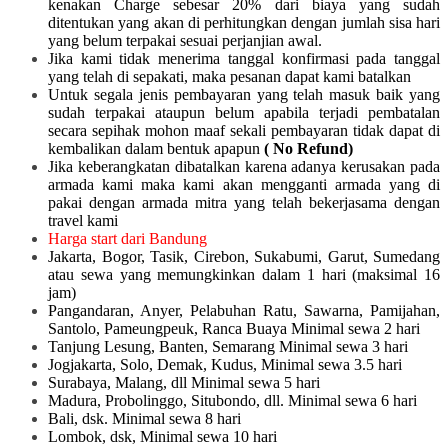
kenakan Charge sebesar 20% dari biaya yang sudah
ditentukan yang akan di perhitungkan dengan jumlah sisa hari
yang belum terpakai sesuai perjanjian awal.
Jika kami tidak menerima tanggal konfirmasi pada tanggal
yang telah di sepakati, maka pesanan dapat kami batalkan
Untuk segala jenis pembayaran yang telah masuk baik yang
sudah terpakai ataupun belum apabila terjadi pembatalan
secara sepihak mohon maaf sekali pembayaran tidak dapat di
kembalikan dalam bentuk apapun
( No Refund)
Jika keberangkatan dibatalkan karena adanya kerusakan pada
armada kami maka kami akan mengganti armada yang di
pakai dengan armada mitra yang telah bekerjasama dengan
travel kami
Harga start dari Bandung
Jakarta, Bogor, Tasik, Cirebon, Sukabumi, Garut, Sumedang
atau sewa yang memungkinkan dalam 1 hari (maksimal 16
jam)
Pangandaran, Anyer, Pelabuhan Ratu, Sawarna, Pamijahan,
Santolo, Pameungpeuk, Ranca Buaya Minimal sewa 2 hari
Tanjung Lesung, Banten, Semarang Minimal sewa 3 hari
Jogjakarta, Solo, Demak, Kudus, Minimal sewa 3.5 hari
Surabaya, Malang, dll Minimal sewa 5 hari
Madura, Probolinggo, Situbondo, dll. Minimal sewa 6 hari
Bali, dsk. Minimal sewa 8 hari
Lombok, dsk, Minimal sewa 10 hari