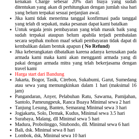
kenakan Charge sebesar 20% dari biaya yang sudah
ditentukan yang akan di perhitungkan dengan jumlah sisa hari
yang belum terpakai sesuai perjanjian awal.
Jika kami tidak menerima tanggal konfirmasi pada tanggal
yang telah di sepakati, maka pesanan dapat kami batalkan
Untuk segala jenis pembayaran yang telah masuk baik yang
sudah terpakai ataupun belum apabila terjadi pembatalan
secara sepihak mohon maaf sekali pembayaran tidak dapat di
kembalikan dalam bentuk apapun
( No Refund)
Jika keberangkatan dibatalkan karena adanya kerusakan pada
armada kami maka kami akan mengganti armada yang di
pakai dengan armada mitra yang telah bekerjasama dengan
travel kami
Harga start dari Bandung
Jakarta, Bogor, Tasik, Cirebon, Sukabumi, Garut, Sumedang
atau sewa yang memungkinkan dalam 1 hari (maksimal 16
jam)
Pangandaran, Anyer, Pelabuhan Ratu, Sawarna, Pamijahan,
Santolo, Pameungpeuk, Ranca Buaya Minimal sewa 2 hari
Tanjung Lesung, Banten, Semarang Minimal sewa 3 hari
Jogjakarta, Solo, Demak, Kudus, Minimal sewa 3.5 hari
Surabaya, Malang, dll Minimal sewa 5 hari
Madura, Probolinggo, Situbondo, dll. Minimal sewa 6 hari
Bali, dsk. Minimal sewa 8 hari
Lombok, dsk, Minimal sewa 10 hari