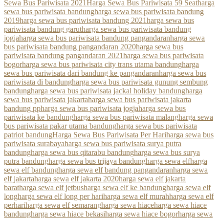
Sewa Bus Pariwisata 2021
Harga Sewa Bus Pariwisata 59 Seat
harga
sewa bus pariwisata bandung
harga sewa bus pariwisata bandung
2019
harga sewa bus pariwisata bandung 2021
harga sewa bus
pariwisata bandung garut
harga sewa bus pariwisata bandung
jogja
harga sewa bus pariwisata bandung pangandaran
harga sewa
bus pariwisata bandung pangandaran 2020
harga sewa bus
pariwisata bandung pangandaran 2021
harga sewa bus pariwisata
bogor
harga sewa bus pariwisata city trans utama bandung
harga
sewa bus pariwisata dari bandung ke pangandaran
harga sewa bus
pariwisata di bandung
harga sewa bus pariwisata gunung sembung
bandung
harga sewa bus pariwisata jackal holiday bandung
harga
sewa bus pariwisata jakarta
harga sewa bus pariwisata jakarta
bandung pp
harga sewa bus pariwisata jogja
harga sewa bus
pariwisata ke bandung
harga sewa bus pariwisata malang
harga sewa
bus pariwisata pakar utama bandung
harga sewa bus pariwisata
patriot bandung
Harga Sewa Bus Pariwisata Per Hari
harga sewa bus
pariwisata surabaya
harga sewa bus pariwisata surya putra
bandung
harga sewa bus qitarabu bandung
harga sewa bus surya
putra bandung
harga sewa bus trijaya bandung
harga sewa elf
harga
sewa elf bandung
harga sewa elf bandung pangandaran
harga sewa
elf jakarta
harga sewa elf jakarta 2020
harga sewa elf jakarta
barat
harga sewa elf jetbus
harga sewa elf ke bandung
harga sewa elf
long
harga sewa elf long per hari
harga sewa elf murah
harga sewa elf
perhari
harga sewa elf semarang
harga sewa hiace
harga sewa hiace
bandung
harga sewa hiace bekasi
harga sewa hiace bogor
harga sewa