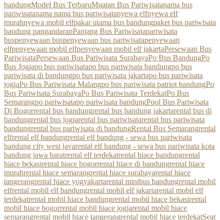
bandung
Model Bus Terbaru
Muatan Bus Pariwisata
nama bus
pariwisata
nama nama bus pariwisata
nyewa elf
nyewa elf
murah
nyewa mobil elf
pakar utama bus bandung
paket bus pariwisata
bandung pangandaran
Panjang Bus Pariwisata
pariwisata
bus
penyewaan bus
penyewaan bus pariwisata
penyewaan
elf
penyewaan mobil elf
penyewaan mobil elf jakarta
Persewaan Bus
Pariwisata
Persewaan Bus Pariwisata Surabaya
Po Bus Bandung
Po
Bus Jogja
po bus pariwisata
po bus pariwisata bandung
po bus
pariwisata di bandung
po bus pariwisata jakarta
po bus pariwisata
jogja
Po Bus Pariwisata Malang
po bus pariwisata patriot bandung
Po
Bus Pariwisata Surabaya
Po Bus Pariwisata Terdekat
Po Bus
Semarang
po pariwisata
po pariwisata bandung
Pool Bus Pariwisata
Di Bogor
rental bus bandung
rental bus bandung jakarta
rental bus di
bandung
rental bus jogja
rental bus pariwisata
rental bus pariwisata
bandung
rental bus pariwisata di bandung
Rental Bus Semarang
rental
elf
rental elf bandung
rental elf bandung - sewa bus pariwisata
bandung city west java
rental elf bandung - sewa bus pariwisata kota
bandung jawa barat
rental elf terdekat
rental hiace bandung
rental
hiace bekasi
rental hiace bogor
rental hiace di bandung
rental hiace
murah
rental hiace semarang
rental hiace surabaya
rental hiace
tangerang
rental hiace yogyakarta
rental minibus bandung
rental mobil
elf
rental mobil elf bandung
rental mobil elf jakarta
rental mobil elf
terdekat
rental mobil hiace bandung
rental mobil hiace bekasi
rental
mobil hiace bogor
rental mobil hiace jogja
rental mobil hiace
semarang
rental mobil hiace tangerang
rental mobil hiace terdekat
Seat