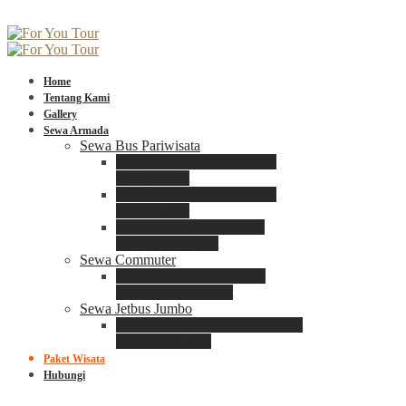
Home
Tentang Kami
Gallery
Sewa Armada
Sewa Bus Pariwisata
Bus Medium ADIPUTRO
25 – 29 Seat
Bus Medium ADIPUTRO
31 – 33 Seat
Big Bus 3+ ADIPUTRO
35 – 39 – 41 Seat
Sewa Commuter
Sewa Toyota Commuter
4 – 8 – 12 – 15 Seat
Sewa Jetbus Jumbo
Jetbus Jumbo 3+ ADIPUTRO
8 – 14 – 18 Seat
Paket Wisata
Hubungi