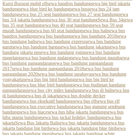
Kursi Bus
seat mobil elf
sewa bandros bandung
sewa big bird jakarta
bandung
sewa blue bird ke bandung
sewa bus
sewa bus 24 jam
bandung
sewa bus 25 seat bandung
sewa bus 27 seat bandung
sewa
bus 3/4 jakarta bandung
sewa bus 30 seat bandung
Sewa Bus 34
sewa
bus 35 seat bandung
sewa bus 40 seat bandung
sewa bus 59 seat
murah bandung
sewa bus 60 seat bandung
sewa bus bali
sewa bus
bandros bandung
sewa bus bandung
sewa bus bandung 2018
sewa
bus bandung bali
sewa bus bandung express
sewa bus bandung
garut
sewa bus bandung harga
sewa bus bandung jakarta
sewa bus
bandung jakarta pp
sewa bus bandung jogja
sewa bus bandung
magelang
sewa bus bandung malang
sewa bus bandung murah
sewa
bus bandung pangandaran
sewa bus bandung pangandaran
2017
sewa bus bandung pangandaran 2018
sewa bus bandung
pangandaran 2020
sewa bus bandung surabaya
sewa bus bandung
yogyakarta
sewa bus big bird bandung
sewa bus big bird ke
bandung
sewa bus blue bird bandung
sewa bus budiman bandung
pangandaran
sewa bus city miles bandung
sewa bus di bali
sewa bus
di bandung
sewa bus di jakarta
sewa bus double decker
bandung
sewa bus eksekutif bandung
sewa bus elf
sewa bus elf
bandung
sewa bus executive bandung
sewa bus gunung sembung
bandung
sewa bus hiace
sewa bus hiba jakarta bandung
sewa bus
hiba utama bandung
sewa bus jackal holiday bandung
sewa bus
jakarta
Sewa Bus Jakarta Bali
sewa bus jakarta bandung
sewa bus
jakarta bandung big bird
sewa bus jakarta bandung blue bird
sewa
bus jakarta bandung murah
sewa bus jakarta bandung white