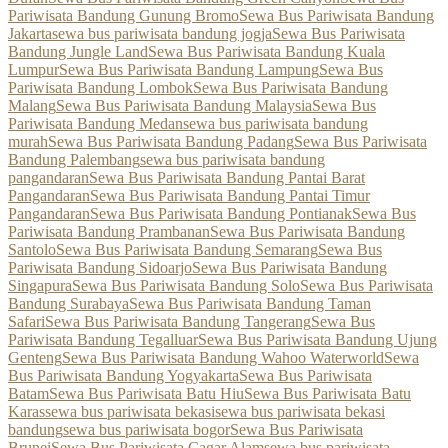
Pariwisata Bandung Gunung Bromo
Sewa Bus Pariwisata Bandung
Jakarta
sewa bus pariwisata bandung jogja
Sewa Bus Pariwisata
Bandung Jungle Land
Sewa Bus Pariwisata Bandung Kuala
Lumpur
Sewa Bus Pariwisata Bandung Lampung
Sewa Bus
Pariwisata Bandung Lombok
Sewa Bus Pariwisata Bandung
Malang
Sewa Bus Pariwisata Bandung Malaysia
Sewa Bus
Pariwisata Bandung Medan
sewa bus pariwisata bandung
murah
Sewa Bus Pariwisata Bandung Padang
Sewa Bus Pariwisata
Bandung Palembang
sewa bus pariwisata bandung
pangandaran
Sewa Bus Pariwisata Bandung Pantai Barat
Pangandaran
Sewa Bus Pariwisata Bandung Pantai Timur
Pangandaran
Sewa Bus Pariwisata Bandung Pontianak
Sewa Bus
Pariwisata Bandung Prambanan
Sewa Bus Pariwisata Bandung
Santolo
Sewa Bus Pariwisata Bandung Semarang
Sewa Bus
Pariwisata Bandung Sidoarjo
Sewa Bus Pariwisata Bandung
Singapura
Sewa Bus Pariwisata Bandung Solo
Sewa Bus Pariwisata
Bandung Surabaya
Sewa Bus Pariwisata Bandung Taman
Safari
Sewa Bus Pariwisata Bandung Tangerang
Sewa Bus
Pariwisata Bandung Tegalluar
Sewa Bus Pariwisata Bandung Ujung
Genteng
Sewa Bus Pariwisata Bandung Wahoo Waterworld
Sewa
Bus Pariwisata Bandung Yogyakarta
Sewa Bus Pariwisata
Batam
Sewa Bus Pariwisata Batu Hiu
Sewa Bus Pariwisata Batu
Karas
sewa bus pariwisata bekasi
sewa bus pariwisata bekasi
bandung
sewa bus pariwisata bogor
Sewa Bus Pariwisata
Brunei
Sewa Bus Pariwisata Cagar Alam
sewa bus pariwisata