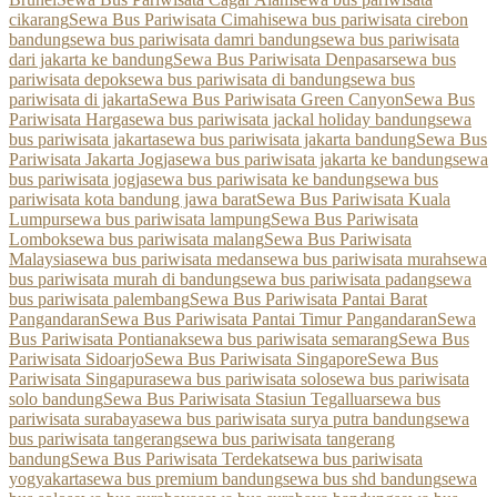
cikarang
Sewa Bus Pariwisata Cimahi
sewa bus pariwisata cirebon
bandung
sewa bus pariwisata damri bandung
sewa bus pariwisata
dari jakarta ke bandung
Sewa Bus Pariwisata Denpasar
sewa bus
pariwisata depok
sewa bus pariwisata di bandung
sewa bus
pariwisata di jakarta
Sewa Bus Pariwisata Green Canyon
Sewa Bus
Pariwisata Harga
sewa bus pariwisata jackal holiday bandung
sewa
bus pariwisata jakarta
sewa bus pariwisata jakarta bandung
Sewa Bus
Pariwisata Jakarta Jogja
sewa bus pariwisata jakarta ke bandung
sewa
bus pariwisata jogja
sewa bus pariwisata ke bandung
sewa bus
pariwisata kota bandung jawa barat
Sewa Bus Pariwisata Kuala
Lumpur
sewa bus pariwisata lampung
Sewa Bus Pariwisata
Lombok
sewa bus pariwisata malang
Sewa Bus Pariwisata
Malaysia
sewa bus pariwisata medan
sewa bus pariwisata murah
sewa
bus pariwisata murah di bandung
sewa bus pariwisata padang
sewa
bus pariwisata palembang
Sewa Bus Pariwisata Pantai Barat
Pangandaran
Sewa Bus Pariwisata Pantai Timur Pangandaran
Sewa
Bus Pariwisata Pontianak
sewa bus pariwisata semarang
Sewa Bus
Pariwisata Sidoarjo
Sewa Bus Pariwisata Singapore
Sewa Bus
Pariwisata Singapura
sewa bus pariwisata solo
sewa bus pariwisata
solo bandung
Sewa Bus Pariwisata Stasiun Tegalluar
sewa bus
pariwisata surabaya
sewa bus pariwisata surya putra bandung
sewa
bus pariwisata tangerang
sewa bus pariwisata tangerang
bandung
Sewa Bus Pariwisata Terdekat
sewa bus pariwisata
yogyakarta
sewa bus premium bandung
sewa bus shd bandung
sewa