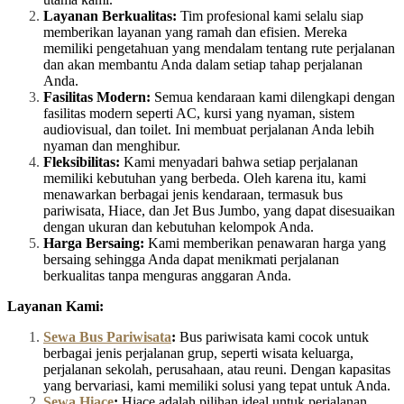
Layanan Berkualitas:
Tim profesional kami selalu siap
memberikan layanan yang ramah dan efisien. Mereka
memiliki pengetahuan yang mendalam tentang rute perjalanan
dan akan membantu Anda dalam setiap tahap perjalanan
Anda.
Fasilitas Modern:
Semua kendaraan kami dilengkapi dengan
fasilitas modern seperti AC, kursi yang nyaman, sistem
audiovisual, dan toilet. Ini membuat perjalanan Anda lebih
nyaman dan menghibur.
Fleksibilitas:
Kami menyadari bahwa setiap perjalanan
memiliki kebutuhan yang berbeda. Oleh karena itu, kami
menawarkan berbagai jenis kendaraan, termasuk bus
pariwisata, Hiace, dan Jet Bus Jumbo, yang dapat disesuaikan
dengan ukuran dan kebutuhan kelompok Anda.
Harga Bersaing:
Kami memberikan penawaran harga yang
bersaing sehingga Anda dapat menikmati perjalanan
berkualitas tanpa menguras anggaran Anda.
Layanan Kami:
Sewa Bus Pariwisata
:
Bus pariwisata kami cocok untuk
berbagai jenis perjalanan grup, seperti wisata keluarga,
perjalanan sekolah, perusahaan, atau reuni. Dengan kapasitas
yang bervariasi, kami memiliki solusi yang tepat untuk Anda.
Sewa Hiace
:
Hiace adalah pilihan ideal untuk perjalanan