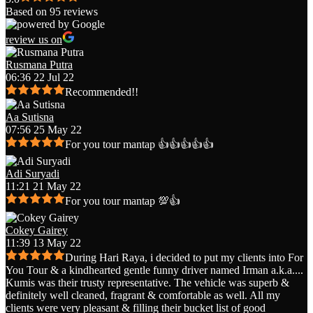
Based on 95 reviews
review us on
Rusmana Putra
06:36 22 Jul 22
Recommended!!
Aa Sutisna
07:56 25 May 22
For you tour mantap 👍👍👍👍👍
Adi Suryadi
11:21 21 May 22
For you tour mantap 💯👍
Cokey Gairey
11:39 13 May 22
During Hari Raya, i decided to put my clients into For
You Tour & a kindhearted gentle funny driver named Irman a.k.a.
...
Kumis was their trusty representative. The vehicle was superb &
definitely well cleaned, fragrant & comfortable as well. All my
clients were very pleasant & filling their bucket list of good