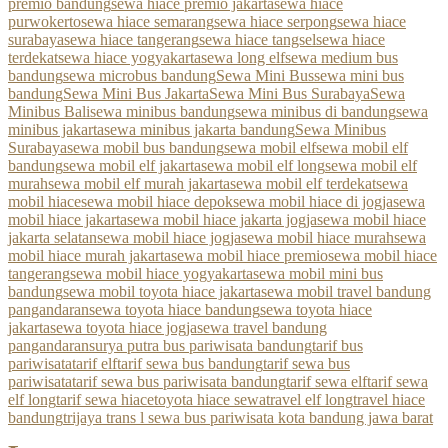
premio bandung
sewa hiace premio jakarta
sewa hiace
purwokerto
sewa hiace semarang
sewa hiace serpong
sewa hiace
surabaya
sewa hiace tangerang
sewa hiace tangsel
sewa hiace
terdekat
sewa hiace yogyakarta
sewa long elf
sewa medium bus
bandung
sewa microbus bandung
Sewa Mini Bus
sewa mini bus
bandung
Sewa Mini Bus Jakarta
Sewa Mini Bus Surabaya
Sewa
Minibus Bali
sewa minibus bandung
sewa minibus di bandung
sewa
minibus jakarta
sewa minibus jakarta bandung
Sewa Minibus
Surabaya
sewa mobil bus bandung
sewa mobil elf
sewa mobil elf
bandung
sewa mobil elf jakarta
sewa mobil elf long
sewa mobil elf
murah
sewa mobil elf murah jakarta
sewa mobil elf terdekat
sewa
mobil hiace
sewa mobil hiace depok
sewa mobil hiace di jogja
sewa
mobil hiace jakarta
sewa mobil hiace jakarta jogja
sewa mobil hiace
jakarta selatan
sewa mobil hiace jogja
sewa mobil hiace murah
sewa
mobil hiace murah jakarta
sewa mobil hiace premio
sewa mobil hiace
tangerang
sewa mobil hiace yogyakarta
sewa mobil mini bus
bandung
sewa mobil toyota hiace jakarta
sewa mobil travel bandung
pangandaran
sewa toyota hiace bandung
sewa toyota hiace
jakarta
sewa toyota hiace jogja
sewa travel bandung
pangandaran
surya putra bus pariwisata bandung
tarif bus
pariwisata
tarif elf
tarif sewa bus bandung
tarif sewa bus
pariwisata
tarif sewa bus pariwisata bandung
tarif sewa elf
tarif sewa
elf long
tarif sewa hiace
toyota hiace sewa
travel elf long
travel hiace
bandung
trijaya trans l sewa bus pariwisata kota bandung jawa barat