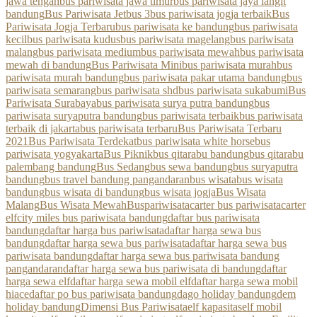
jawa tengah
bus pariwisata jawa timur
bus pariwisata jaya langit
bandung
Bus Pariwisata Jetbus 3
bus pariwisata jogja terbaik
Bus
Pariwisata Jogja Terbaru
bus pariwisata ke bandung
bus pariwisata
kecil
bus pariwisata kudus
bus pariwisata magelang
bus pariwisata
malang
bus pariwisata medium
bus pariwisata mewah
bus pariwisata
mewah di bandung
Bus Pariwisata Mini
bus pariwisata murah
bus
pariwisata murah bandung
bus pariwisata pakar utama bandung
bus
pariwisata semarang
bus pariwisata shd
bus pariwisata sukabumi
Bus
Pariwisata Surabaya
bus pariwisata surya putra bandung
bus
pariwisata suryaputra bandung
bus pariwisata terbaik
bus pariwisata
terbaik di jakarta
bus pariwisata terbaru
Bus Pariwisata Terbaru
2021
Bus Pariwisata Terdekat
bus pariwisata white horse
bus
pariwisata yogyakarta
Bus Piknik
bus qitarabu bandung
bus qitarabu
palembang bandung
Bus Sedang
bus sewa bandung
bus suryaputra
bandung
bus travel bandung pangandaran
bus wisata
bus wisata
bandung
bus wisata di bandung
bus wisata jogja
Bus Wisata
Malang
Bus Wisata Mewah
Buspariwisata
carter bus pariwisata
carter
elf
city miles bus pariwisata bandung
daftar bus pariwisata
bandung
daftar harga bus pariwisata
daftar harga sewa bus
bandung
daftar harga sewa bus pariwisata
daftar harga sewa bus
pariwisata bandung
daftar harga sewa bus pariwisata bandung
pangandaran
daftar harga sewa bus pariwisata di bandung
daftar
harga sewa elf
daftar harga sewa mobil elf
daftar harga sewa mobil
hiace
daftar po bus pariwisata bandung
dago holiday bandung
dem
holiday bandung
Dimensi Bus Pariwisata
elf kapasitas
elf mobil