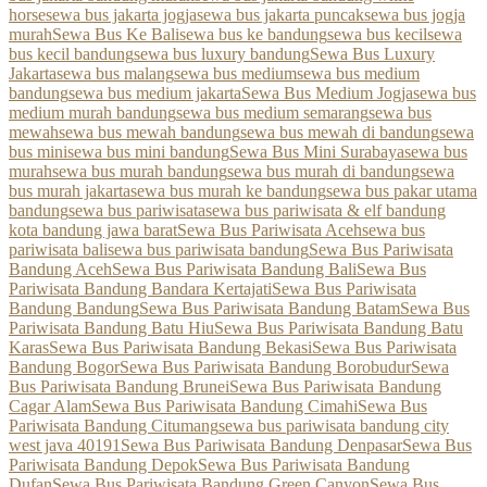
horse
sewa bus jakarta jogja
sewa bus jakarta puncak
sewa bus jogja
murah
Sewa Bus Ke Bali
sewa bus ke bandung
sewa bus kecil
sewa
bus kecil bandung
sewa bus luxury bandung
Sewa Bus Luxury
Jakarta
sewa bus malang
sewa bus medium
sewa bus medium
bandung
sewa bus medium jakarta
Sewa Bus Medium Jogja
sewa bus
medium murah bandung
sewa bus medium semarang
sewa bus
mewah
sewa bus mewah bandung
sewa bus mewah di bandung
sewa
bus mini
sewa bus mini bandung
Sewa Bus Mini Surabaya
sewa bus
murah
sewa bus murah bandung
sewa bus murah di bandung
sewa
bus murah jakarta
sewa bus murah ke bandung
sewa bus pakar utama
bandung
sewa bus pariwisata
sewa bus pariwisata & elf bandung
kota bandung jawa barat
Sewa Bus Pariwisata Aceh
sewa bus
pariwisata bali
sewa bus pariwisata bandung
Sewa Bus Pariwisata
Bandung Aceh
Sewa Bus Pariwisata Bandung Bali
Sewa Bus
Pariwisata Bandung Bandara Kertajati
Sewa Bus Pariwisata
Bandung Bandung
Sewa Bus Pariwisata Bandung Batam
Sewa Bus
Pariwisata Bandung Batu Hiu
Sewa Bus Pariwisata Bandung Batu
Karas
Sewa Bus Pariwisata Bandung Bekasi
Sewa Bus Pariwisata
Bandung Bogor
Sewa Bus Pariwisata Bandung Borobudur
Sewa
Bus Pariwisata Bandung Brunei
Sewa Bus Pariwisata Bandung
Cagar Alam
Sewa Bus Pariwisata Bandung Cimahi
Sewa Bus
Pariwisata Bandung Citumang
sewa bus pariwisata bandung city
west java 40191
Sewa Bus Pariwisata Bandung Denpasar
Sewa Bus
Pariwisata Bandung Depok
Sewa Bus Pariwisata Bandung
Dufan
Sewa Bus Pariwisata Bandung Green Canyon
Sewa Bus