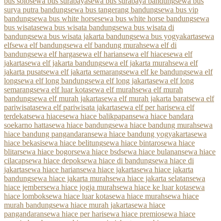
bus solo
sewa bus surabaya
sewa bus surabaya bandung
sewa bus
surya putra bandung
sewa bus tangerang bandung
sewa bus vip
bandung
sewa bus white horse
sewa bus white horse bandung
sewa
bus wisata
sewa bus wisata bandung
sewa bus wisata di
bandung
sewa bus wisata jakarta bandung
sewa bus yogyakarta
sewa
elf
sewa elf bandung
sewa elf bandung murah
sewa elf di
bandung
sewa elf harga
sewa elf harian
sewa elf hiace
sewa elf
jakarta
sewa elf jakarta bandung
sewa elf jakarta murah
sewa elf
jakarta pusat
sewa elf jakarta semarang
sewa elf ke bandung
sewa elf
long
sewa elf long bandung
sewa elf long jakarta
sewa elf long
semarang
sewa elf luar kota
sewa elf murah
sewa elf murah
bandung
sewa elf murah jakarta
sewa elf murah jakarta barat
sewa elf
pariwisata
sewa elf pariwisata jakarta
sewa elf per hari
sewa elf
terdekat
sewa hiace
sewa hiace balikpapan
sewa hiace bandara
soekarno hatta
sewa hiace bandung
sewa hiace bandung murah
sewa
hiace bandung pangandaran
sewa hiace bandung yogyakarta
sewa
hiace bekasi
sewa hiace belitung
sewa hiace bintaro
sewa hiace
blitar
sewa hiace bogor
sewa hiace bsd
sewa hiace bulanan
sewa hiace
cilacap
sewa hiace depok
sewa hiace di bandung
sewa hiace di
jakarta
sewa hiace harian
sewa hiace jakarta
sewa hiace jakarta
bandung
sewa hiace jakarta murah
sewa hiace jakarta selatan
sewa
hiace jember
sewa hiace jogja murah
sewa hiace ke luar kota
sewa
hiace lombok
sewa hiace luar kota
sewa hiace murah
sewa hiace
murah bandung
sewa hiace murah jakarta
sewa hiace
pangandaran
sewa hiace per hari
sewa hiace premio
sewa hiace