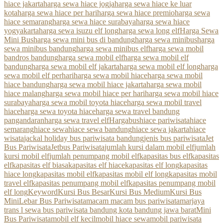
hiace jakarta
harga sewa hiace jogja
harga sewa hiace ke luar
kota
harga sewa hiace per hari
harga sewa hiace premio
harga sewa
hiace semarang
harga sewa hiace surabaya
harga sewa hiace
yogyakarta
harga sewa isuzu elf long
harga sewa long elf
Harga Sewa
Mini Bus
harga sewa mini bus di bandung
harga sewa minibus
harga
sewa minibus bandung
harga sewa minibus elf
harga sewa mobil
bandros bandung
harga sewa mobil elf
harga sewa mobil elf
bandung
harga sewa mobil elf jakarta
harga sewa mobil elf long
harga
sewa mobil elf perhari
harga sewa mobil hiace
harga sewa mobil
hiace bandung
harga sewa mobil hiace jakarta
harga sewa mobil
hiace malang
harga sewa mobil hiace per hari
harga sewa mobil hiace
surabaya
harga sewa mobil toyota hiace
harga sewa mobil travel
hiace
harga sewa toyota hiace
harga sewa travel bandung
pangandaran
harga sewa travel elf
Hargabus
hiace pariwisata
hiace
semarang
hiace sewa
hiace sewa bandung
hiace sewa jakarta
hiace
wisata
jackal holiday bus pariwisata bandung
jenis bus pariwisata
Jet
Bus Pariwisata
Jetbus Pariwisata
jumlah kursi dalam mobil elf
jumlah
kursi mobil elf
jumlah penumpang mobil elf
kapasitas bus elf
kapasitas
elf
kapasitas elf biasa
kapasitas elf hiace
kapasitas elf long
kapasitas
hiace long
kapasitas mobil elf
kapasitas mobil elf long
kapasitas mobil
travel elf
kapasitas penumpang mobil elf
kapasitas penumpang mobil
elf long
Keyword
Kursi Bus Besar
Kursi Bus Medium
Kursi Bus
Mini
Lebar Bus Pariwisata
macam macam bus pariwisata
marjaya
trans l sewa bus pariwisata bandung kota bandung jawa barat
Mini
Bus Pariwisata
mobil elf kecil
mobil hiace sewa
mobil pariwisata