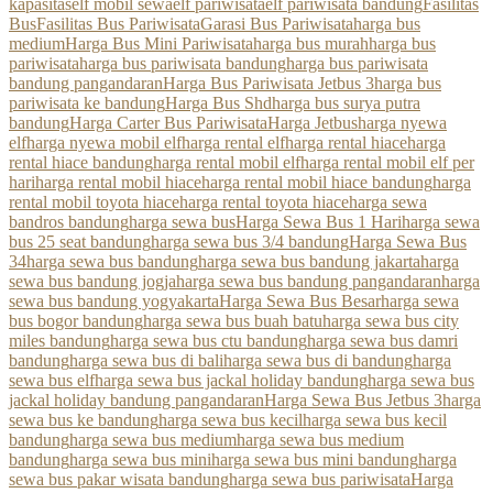
kapasitas
elf mobil sewa
elf pariwisata
elf pariwisata bandung
Fasilitas
Bus
Fasilitas Bus Pariwisata
Garasi Bus Pariwisata
harga bus
medium
Harga Bus Mini Pariwisata
harga bus murah
harga bus
pariwisata
harga bus pariwisata bandung
harga bus pariwisata
bandung pangandaran
Harga Bus Pariwisata Jetbus 3
harga bus
pariwisata ke bandung
Harga Bus Shd
harga bus surya putra
bandung
Harga Carter Bus Pariwisata
Harga Jetbus
harga nyewa
elf
harga nyewa mobil elf
harga rental elf
harga rental hiace
harga
rental hiace bandung
harga rental mobil elf
harga rental mobil elf per
hari
harga rental mobil hiace
harga rental mobil hiace bandung
harga
rental mobil toyota hiace
harga rental toyota hiace
harga sewa
bandros bandung
harga sewa bus
Harga Sewa Bus 1 Hari
harga sewa
bus 25 seat bandung
harga sewa bus 3/4 bandung
Harga Sewa Bus
34
harga sewa bus bandung
harga sewa bus bandung jakarta
harga
sewa bus bandung jogja
harga sewa bus bandung pangandaran
harga
sewa bus bandung yogyakarta
Harga Sewa Bus Besar
harga sewa
bus bogor bandung
harga sewa bus buah batu
harga sewa bus city
miles bandung
harga sewa bus ctu bandung
harga sewa bus damri
bandung
harga sewa bus di bali
harga sewa bus di bandung
harga
sewa bus elf
harga sewa bus jackal holiday bandung
harga sewa bus
jackal holiday bandung pangandaran
Harga Sewa Bus Jetbus 3
harga
sewa bus ke bandung
harga sewa bus kecil
harga sewa bus kecil
bandung
harga sewa bus medium
harga sewa bus medium
bandung
harga sewa bus mini
harga sewa bus mini bandung
harga
sewa bus pakar wisata bandung
harga sewa bus pariwisata
Harga