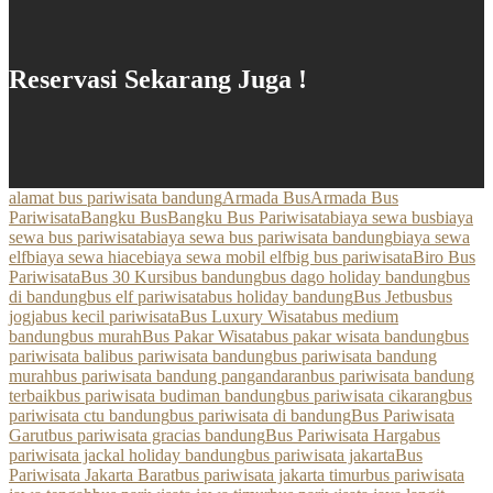
Reservasi Sekarang Juga !
alamat bus pariwisata bandung
Armada Bus
Armada Bus
Pariwisata
Bangku Bus
Bangku Bus Pariwisata
biaya sewa bus
biaya
sewa bus pariwisata
biaya sewa bus pariwisata bandung
biaya sewa
elf
biaya sewa hiace
biaya sewa mobil elf
big bus pariwisata
Biro Bus
Pariwisata
Bus 30 Kursi
bus bandung
bus dago holiday bandung
bus
di bandung
bus elf pariwisata
bus holiday bandung
Bus Jetbus
bus
jogja
bus kecil pariwisata
Bus Luxury Wisata
bus medium
bandung
bus murah
Bus Pakar Wisata
bus pakar wisata bandung
bus
pariwisata bali
bus pariwisata bandung
bus pariwisata bandung
murah
bus pariwisata bandung pangandaran
bus pariwisata bandung
terbaik
bus pariwisata budiman bandung
bus pariwisata cikarang
bus
pariwisata ctu bandung
bus pariwisata di bandung
Bus Pariwisata
Garut
bus pariwisata gracias bandung
Bus Pariwisata Harga
bus
pariwisata jackal holiday bandung
bus pariwisata jakarta
Bus
Pariwisata Jakarta Barat
bus pariwisata jakarta timur
bus pariwisata