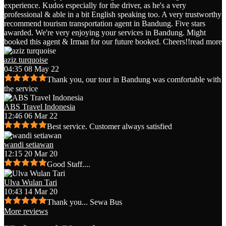
experience. Kudos especially for the driver, as he's a very
professional & able in a bit English speaking too. A very trustworthy
recommend tourism transportation agent in Bandung. Five stars
awarded. We're very enjoying your services in Bandung. Might
booked this agent & Irman for our future booked. Cheers!!
read more
aziz turquoise
04:35 08 May 22
Thank you, our tour in Bandung was comfortable with
the service
ABS Travel Indonesia
12:46 06 Mar 22
Best service. Customer always satisfied
wandi setiawan
12:15 20 Mar 20
Good Staff....
Ulva Wulan Tari
10:43 14 Mar 20
Thank you... Sewa Bus
More reviews