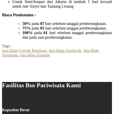
Untuk Start/Jemput dari Jakarta di tambah 1 hari kecuali
untuk rute Anyer dan Tanjung Lesung
Biaya Pembatalan :
50%
pada
07
hari sebelum tanggal pemberangkatan.
75%
pada
03
hari sebelum tanggal pemberangkatan.
100%
pada
01
hari sebelum tanggal pemberangkatan
dan pada saat pemberangkatan.
Tags :
Jasa Iklan Google Bandung
,
Jasa Iklan Facebook
,
Jasa Iklan
Instagram
,
Jasa Iklan Youtube
Fasilitas Bus Pariwisata Kami
Kapasitas Besar