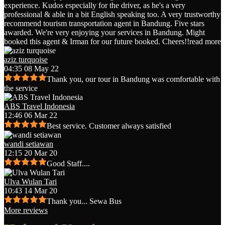
experience. Kudos especially for the driver, as he's a very
professional & able in a bit English speaking too. A very trustworthy
recommend tourism transportation agent in Bandung. Five stars
awarded. We're very enjoying your services in Bandung. Might
booked this agent & Irman for our future booked. Cheers!!
read more
aziz turquoise
04:35 08 May 22
Thank you, our tour in Bandung was comfortable with
the service
ABS Travel Indonesia
12:46 06 Mar 22
Best service. Customer always satisfied
wandi setiawan
12:15 20 Mar 20
Good Staff....
Ulva Wulan Tari
10:43 14 Mar 20
Thank you... Sewa Bus
More reviews