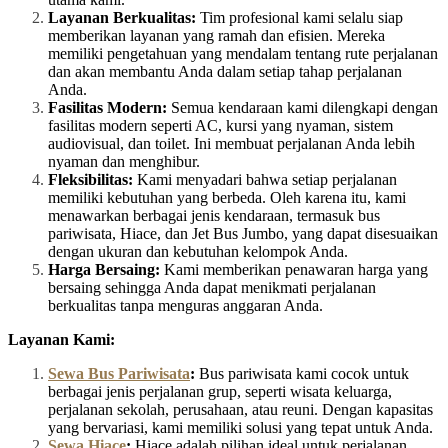
Layanan Berkualitas:
Tim profesional kami selalu siap
memberikan layanan yang ramah dan efisien. Mereka
memiliki pengetahuan yang mendalam tentang rute perjalanan
dan akan membantu Anda dalam setiap tahap perjalanan
Anda.
Fasilitas Modern:
Semua kendaraan kami dilengkapi dengan
fasilitas modern seperti AC, kursi yang nyaman, sistem
audiovisual, dan toilet. Ini membuat perjalanan Anda lebih
nyaman dan menghibur.
Fleksibilitas:
Kami menyadari bahwa setiap perjalanan
memiliki kebutuhan yang berbeda. Oleh karena itu, kami
menawarkan berbagai jenis kendaraan, termasuk bus
pariwisata, Hiace, dan Jet Bus Jumbo, yang dapat disesuaikan
dengan ukuran dan kebutuhan kelompok Anda.
Harga Bersaing:
Kami memberikan penawaran harga yang
bersaing sehingga Anda dapat menikmati perjalanan
berkualitas tanpa menguras anggaran Anda.
Layanan Kami:
Sewa Bus Pariwisata
:
Bus pariwisata kami cocok untuk
berbagai jenis perjalanan grup, seperti wisata keluarga,
perjalanan sekolah, perusahaan, atau reuni. Dengan kapasitas
yang bervariasi, kami memiliki solusi yang tepat untuk Anda.
Sewa Hiace
:
Hiace adalah pilihan ideal untuk perjalanan