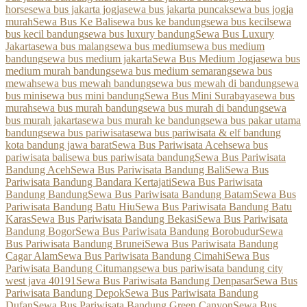
horse
sewa bus jakarta jogja
sewa bus jakarta puncak
sewa bus jogja
murah
Sewa Bus Ke Bali
sewa bus ke bandung
sewa bus kecil
sewa
bus kecil bandung
sewa bus luxury bandung
Sewa Bus Luxury
Jakarta
sewa bus malang
sewa bus medium
sewa bus medium
bandung
sewa bus medium jakarta
Sewa Bus Medium Jogja
sewa bus
medium murah bandung
sewa bus medium semarang
sewa bus
mewah
sewa bus mewah bandung
sewa bus mewah di bandung
sewa
bus mini
sewa bus mini bandung
Sewa Bus Mini Surabaya
sewa bus
murah
sewa bus murah bandung
sewa bus murah di bandung
sewa
bus murah jakarta
sewa bus murah ke bandung
sewa bus pakar utama
bandung
sewa bus pariwisata
sewa bus pariwisata & elf bandung
kota bandung jawa barat
Sewa Bus Pariwisata Aceh
sewa bus
pariwisata bali
sewa bus pariwisata bandung
Sewa Bus Pariwisata
Bandung Aceh
Sewa Bus Pariwisata Bandung Bali
Sewa Bus
Pariwisata Bandung Bandara Kertajati
Sewa Bus Pariwisata
Bandung Bandung
Sewa Bus Pariwisata Bandung Batam
Sewa Bus
Pariwisata Bandung Batu Hiu
Sewa Bus Pariwisata Bandung Batu
Karas
Sewa Bus Pariwisata Bandung Bekasi
Sewa Bus Pariwisata
Bandung Bogor
Sewa Bus Pariwisata Bandung Borobudur
Sewa
Bus Pariwisata Bandung Brunei
Sewa Bus Pariwisata Bandung
Cagar Alam
Sewa Bus Pariwisata Bandung Cimahi
Sewa Bus
Pariwisata Bandung Citumang
sewa bus pariwisata bandung city
west java 40191
Sewa Bus Pariwisata Bandung Denpasar
Sewa Bus
Pariwisata Bandung Depok
Sewa Bus Pariwisata Bandung
Dufan
Sewa Bus Pariwisata Bandung Green Canyon
Sewa Bus