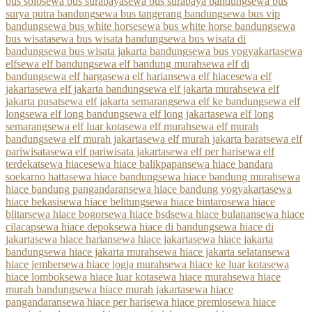
bus solo
sewa bus surabaya
sewa bus surabaya bandung
sewa bus
surya putra bandung
sewa bus tangerang bandung
sewa bus vip
bandung
sewa bus white horse
sewa bus white horse bandung
sewa
bus wisata
sewa bus wisata bandung
sewa bus wisata di
bandung
sewa bus wisata jakarta bandung
sewa bus yogyakarta
sewa
elf
sewa elf bandung
sewa elf bandung murah
sewa elf di
bandung
sewa elf harga
sewa elf harian
sewa elf hiace
sewa elf
jakarta
sewa elf jakarta bandung
sewa elf jakarta murah
sewa elf
jakarta pusat
sewa elf jakarta semarang
sewa elf ke bandung
sewa elf
long
sewa elf long bandung
sewa elf long jakarta
sewa elf long
semarang
sewa elf luar kota
sewa elf murah
sewa elf murah
bandung
sewa elf murah jakarta
sewa elf murah jakarta barat
sewa elf
pariwisata
sewa elf pariwisata jakarta
sewa elf per hari
sewa elf
terdekat
sewa hiace
sewa hiace balikpapan
sewa hiace bandara
soekarno hatta
sewa hiace bandung
sewa hiace bandung murah
sewa
hiace bandung pangandaran
sewa hiace bandung yogyakarta
sewa
hiace bekasi
sewa hiace belitung
sewa hiace bintaro
sewa hiace
blitar
sewa hiace bogor
sewa hiace bsd
sewa hiace bulanan
sewa hiace
cilacap
sewa hiace depok
sewa hiace di bandung
sewa hiace di
jakarta
sewa hiace harian
sewa hiace jakarta
sewa hiace jakarta
bandung
sewa hiace jakarta murah
sewa hiace jakarta selatan
sewa
hiace jember
sewa hiace jogja murah
sewa hiace ke luar kota
sewa
hiace lombok
sewa hiace luar kota
sewa hiace murah
sewa hiace
murah bandung
sewa hiace murah jakarta
sewa hiace
pangandaran
sewa hiace per hari
sewa hiace premio
sewa hiace