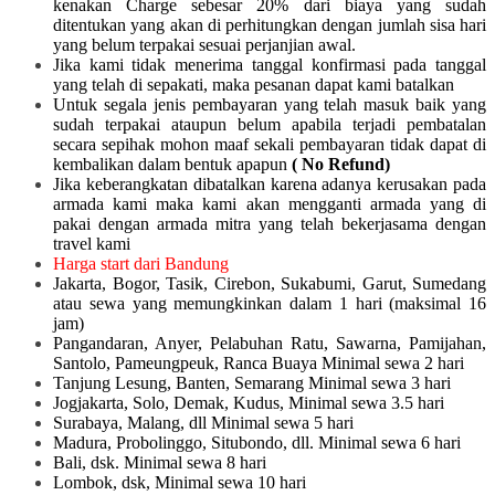
kenakan Charge sebesar 20% dari biaya yang sudah
ditentukan yang akan di perhitungkan dengan jumlah sisa hari
yang belum terpakai sesuai perjanjian awal.
Jika kami tidak menerima tanggal konfirmasi pada tanggal
yang telah di sepakati, maka pesanan dapat kami batalkan
Untuk segala jenis pembayaran yang telah masuk baik yang
sudah terpakai ataupun belum apabila terjadi pembatalan
secara sepihak mohon maaf sekali pembayaran tidak dapat di
kembalikan dalam bentuk apapun
( No Refund)
Jika keberangkatan dibatalkan karena adanya kerusakan pada
armada kami maka kami akan mengganti armada yang di
pakai dengan armada mitra yang telah bekerjasama dengan
travel kami
Harga start dari Bandung
Jakarta, Bogor, Tasik, Cirebon, Sukabumi, Garut, Sumedang
atau sewa yang memungkinkan dalam 1 hari (maksimal 16
jam)
Pangandaran, Anyer, Pelabuhan Ratu, Sawarna, Pamijahan,
Santolo, Pameungpeuk, Ranca Buaya Minimal sewa 2 hari
Tanjung Lesung, Banten, Semarang Minimal sewa 3 hari
Jogjakarta, Solo, Demak, Kudus, Minimal sewa 3.5 hari
Surabaya, Malang, dll Minimal sewa 5 hari
Madura, Probolinggo, Situbondo, dll. Minimal sewa 6 hari
Bali, dsk. Minimal sewa 8 hari
Lombok, dsk, Minimal sewa 10 hari