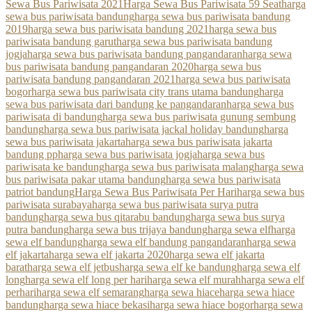
Sewa Bus Pariwisata 2021
Harga Sewa Bus Pariwisata 59 Seat
harga
sewa bus pariwisata bandung
harga sewa bus pariwisata bandung
2019
harga sewa bus pariwisata bandung 2021
harga sewa bus
pariwisata bandung garut
harga sewa bus pariwisata bandung
jogja
harga sewa bus pariwisata bandung pangandaran
harga sewa
bus pariwisata bandung pangandaran 2020
harga sewa bus
pariwisata bandung pangandaran 2021
harga sewa bus pariwisata
bogor
harga sewa bus pariwisata city trans utama bandung
harga
sewa bus pariwisata dari bandung ke pangandaran
harga sewa bus
pariwisata di bandung
harga sewa bus pariwisata gunung sembung
bandung
harga sewa bus pariwisata jackal holiday bandung
harga
sewa bus pariwisata jakarta
harga sewa bus pariwisata jakarta
bandung pp
harga sewa bus pariwisata jogja
harga sewa bus
pariwisata ke bandung
harga sewa bus pariwisata malang
harga sewa
bus pariwisata pakar utama bandung
harga sewa bus pariwisata
patriot bandung
Harga Sewa Bus Pariwisata Per Hari
harga sewa bus
pariwisata surabaya
harga sewa bus pariwisata surya putra
bandung
harga sewa bus qitarabu bandung
harga sewa bus surya
putra bandung
harga sewa bus trijaya bandung
harga sewa elf
harga
sewa elf bandung
harga sewa elf bandung pangandaran
harga sewa
elf jakarta
harga sewa elf jakarta 2020
harga sewa elf jakarta
barat
harga sewa elf jetbus
harga sewa elf ke bandung
harga sewa elf
long
harga sewa elf long per hari
harga sewa elf murah
harga sewa elf
perhari
harga sewa elf semarang
harga sewa hiace
harga sewa hiace
bandung
harga sewa hiace bekasi
harga sewa hiace bogor
harga sewa