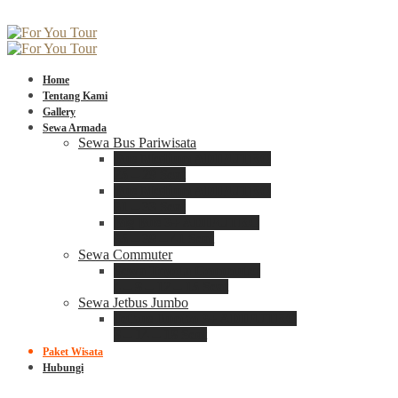
Home
Tentang Kami
Gallery
Sewa Armada
Sewa Bus Pariwisata
Bus Medium ADIPUTRO
25 – 29 Seat
Bus Medium ADIPUTRO
31 – 33 Seat
Big Bus 3+ ADIPUTRO
35 – 39 – 41 Seat
Sewa Commuter
Sewa Toyota Commuter
4 – 8 – 12 – 15 Seat
Sewa Jetbus Jumbo
Jetbus Jumbo 3+ ADIPUTRO
8 – 14 – 18 Seat
Paket Wisata
Hubungi