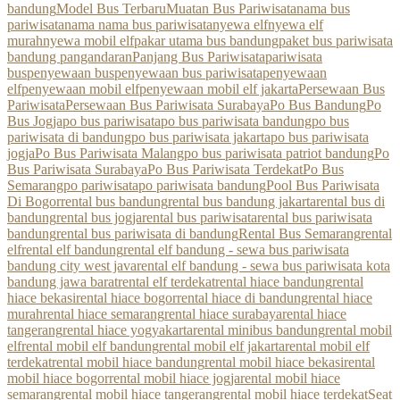
bandung
Model Bus Terbaru
Muatan Bus Pariwisata
nama bus
pariwisata
nama nama bus pariwisata
nyewa elf
nyewa elf
murah
nyewa mobil elf
pakar utama bus bandung
paket bus pariwisata
bandung pangandaran
Panjang Bus Pariwisata
pariwisata
bus
penyewaan bus
penyewaan bus pariwisata
penyewaan
elf
penyewaan mobil elf
penyewaan mobil elf jakarta
Persewaan Bus
Pariwisata
Persewaan Bus Pariwisata Surabaya
Po Bus Bandung
Po
Bus Jogja
po bus pariwisata
po bus pariwisata bandung
po bus
pariwisata di bandung
po bus pariwisata jakarta
po bus pariwisata
jogja
Po Bus Pariwisata Malang
po bus pariwisata patriot bandung
Po
Bus Pariwisata Surabaya
Po Bus Pariwisata Terdekat
Po Bus
Semarang
po pariwisata
po pariwisata bandung
Pool Bus Pariwisata
Di Bogor
rental bus bandung
rental bus bandung jakarta
rental bus di
bandung
rental bus jogja
rental bus pariwisata
rental bus pariwisata
bandung
rental bus pariwisata di bandung
Rental Bus Semarang
rental
elf
rental elf bandung
rental elf bandung - sewa bus pariwisata
bandung city west java
rental elf bandung - sewa bus pariwisata kota
bandung jawa barat
rental elf terdekat
rental hiace bandung
rental
hiace bekasi
rental hiace bogor
rental hiace di bandung
rental hiace
murah
rental hiace semarang
rental hiace surabaya
rental hiace
tangerang
rental hiace yogyakarta
rental minibus bandung
rental mobil
elf
rental mobil elf bandung
rental mobil elf jakarta
rental mobil elf
terdekat
rental mobil hiace bandung
rental mobil hiace bekasi
rental
mobil hiace bogor
rental mobil hiace jogja
rental mobil hiace
semarang
rental mobil hiace tangerang
rental mobil hiace terdekat
Seat