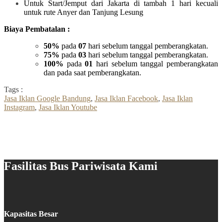
Untuk Start/Jemput dari Jakarta di tambah 1 hari kecuali
untuk rute Anyer dan Tanjung Lesung
Biaya Pembatalan :
50%
pada
07
hari sebelum tanggal pemberangkatan.
75%
pada
03
hari sebelum tanggal pemberangkatan.
100%
pada
01
hari sebelum tanggal pemberangkatan
dan pada saat pemberangkatan.
Tags :
Jasa Iklan Google Bandung
,
Jasa Iklan Facebook
,
Jasa Iklan
Instagram
,
Jasa Iklan Youtube
Fasilitas Bus Pariwisata Kami
Kapasitas Besar