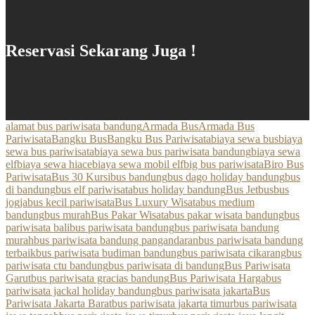
Reservasi Sekarang Juga !
alamat bus pariwisata bandung
Armada Bus
Armada Bus
Pariwisata
Bangku Bus
Bangku Bus Pariwisata
biaya sewa bus
biaya
sewa bus pariwisata
biaya sewa bus pariwisata bandung
biaya sewa
elf
biaya sewa hiace
biaya sewa mobil elf
big bus pariwisata
Biro Bus
Pariwisata
Bus 30 Kursi
bus bandung
bus dago holiday bandung
bus
di bandung
bus elf pariwisata
bus holiday bandung
Bus Jetbus
bus
jogja
bus kecil pariwisata
Bus Luxury Wisata
bus medium
bandung
bus murah
Bus Pakar Wisata
bus pakar wisata bandung
bus
pariwisata bali
bus pariwisata bandung
bus pariwisata bandung
murah
bus pariwisata bandung pangandaran
bus pariwisata bandung
terbaik
bus pariwisata budiman bandung
bus pariwisata cikarang
bus
pariwisata ctu bandung
bus pariwisata di bandung
Bus Pariwisata
Garut
bus pariwisata gracias bandung
Bus Pariwisata Harga
bus
pariwisata jackal holiday bandung
bus pariwisata jakarta
Bus
Pariwisata Jakarta Barat
bus pariwisata jakarta timur
bus pariwisata