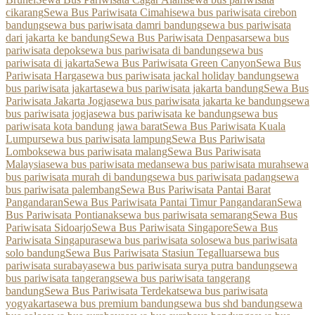
cikarang
Sewa Bus Pariwisata Cimahi
sewa bus pariwisata cirebon
bandung
sewa bus pariwisata damri bandung
sewa bus pariwisata
dari jakarta ke bandung
Sewa Bus Pariwisata Denpasar
sewa bus
pariwisata depok
sewa bus pariwisata di bandung
sewa bus
pariwisata di jakarta
Sewa Bus Pariwisata Green Canyon
Sewa Bus
Pariwisata Harga
sewa bus pariwisata jackal holiday bandung
sewa
bus pariwisata jakarta
sewa bus pariwisata jakarta bandung
Sewa Bus
Pariwisata Jakarta Jogja
sewa bus pariwisata jakarta ke bandung
sewa
bus pariwisata jogja
sewa bus pariwisata ke bandung
sewa bus
pariwisata kota bandung jawa barat
Sewa Bus Pariwisata Kuala
Lumpur
sewa bus pariwisata lampung
Sewa Bus Pariwisata
Lombok
sewa bus pariwisata malang
Sewa Bus Pariwisata
Malaysia
sewa bus pariwisata medan
sewa bus pariwisata murah
sewa
bus pariwisata murah di bandung
sewa bus pariwisata padang
sewa
bus pariwisata palembang
Sewa Bus Pariwisata Pantai Barat
Pangandaran
Sewa Bus Pariwisata Pantai Timur Pangandaran
Sewa
Bus Pariwisata Pontianak
sewa bus pariwisata semarang
Sewa Bus
Pariwisata Sidoarjo
Sewa Bus Pariwisata Singapore
Sewa Bus
Pariwisata Singapura
sewa bus pariwisata solo
sewa bus pariwisata
solo bandung
Sewa Bus Pariwisata Stasiun Tegalluar
sewa bus
pariwisata surabaya
sewa bus pariwisata surya putra bandung
sewa
bus pariwisata tangerang
sewa bus pariwisata tangerang
bandung
Sewa Bus Pariwisata Terdekat
sewa bus pariwisata
yogyakarta
sewa bus premium bandung
sewa bus shd bandung
sewa