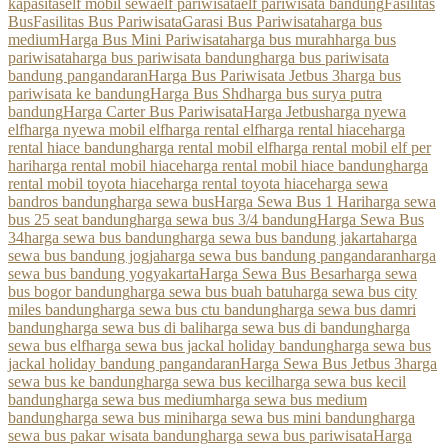
kapasitas
elf mobil sewa
elf pariwisata
elf pariwisata bandung
Fasilitas
Bus
Fasilitas Bus Pariwisata
Garasi Bus Pariwisata
harga bus
medium
Harga Bus Mini Pariwisata
harga bus murah
harga bus
pariwisata
harga bus pariwisata bandung
harga bus pariwisata
bandung pangandaran
Harga Bus Pariwisata Jetbus 3
harga bus
pariwisata ke bandung
Harga Bus Shd
harga bus surya putra
bandung
Harga Carter Bus Pariwisata
Harga Jetbus
harga nyewa
elf
harga nyewa mobil elf
harga rental elf
harga rental hiace
harga
rental hiace bandung
harga rental mobil elf
harga rental mobil elf per
hari
harga rental mobil hiace
harga rental mobil hiace bandung
harga
rental mobil toyota hiace
harga rental toyota hiace
harga sewa
bandros bandung
harga sewa bus
Harga Sewa Bus 1 Hari
harga sewa
bus 25 seat bandung
harga sewa bus 3/4 bandung
Harga Sewa Bus
34
harga sewa bus bandung
harga sewa bus bandung jakarta
harga
sewa bus bandung jogja
harga sewa bus bandung pangandaran
harga
sewa bus bandung yogyakarta
Harga Sewa Bus Besar
harga sewa
bus bogor bandung
harga sewa bus buah batu
harga sewa bus city
miles bandung
harga sewa bus ctu bandung
harga sewa bus damri
bandung
harga sewa bus di bali
harga sewa bus di bandung
harga
sewa bus elf
harga sewa bus jackal holiday bandung
harga sewa bus
jackal holiday bandung pangandaran
Harga Sewa Bus Jetbus 3
harga
sewa bus ke bandung
harga sewa bus kecil
harga sewa bus kecil
bandung
harga sewa bus medium
harga sewa bus medium
bandung
harga sewa bus mini
harga sewa bus mini bandung
harga
sewa bus pakar wisata bandung
harga sewa bus pariwisata
Harga