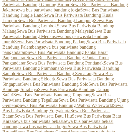
Pariwisata Bandung Gunung Bromo
Sewa Bus Pariwisata Bandung
Jakarta
sewa bus pariwisata bandung jogja
Sewa Bus Pariwisata
Bandung Jungle Land
Sewa Bus Pariwisata Bandung Kuala
Lumpur
Sewa Bus Pariwisata Bandung Lampung
Sewa Bus
Pariwisata Bandung Lombok
Sewa Bus Pariwisata Bandung
Malang
Sewa Bus Pariwisata Bandung Malaysia
Sewa Bus
Pariwisata Bandung Medan
sewa bus pariwisata bandung
murah
Sewa Bus Pariwisata Bandung Padang
Sewa Bus Pariwisata
Bandung Palembang
sewa bus pariwisata bandung
pangandaran
Sewa Bus Pariwisata Bandung Pantai Barat
Pangandaran
Sewa Bus Pariwisata Bandung Pantai Timur
Pangandaran
Sewa Bus Pariwisata Bandung Pontianak
Sewa Bus
Pariwisata Bandung Prambanan
Sewa Bus Pariwisata Bandung
Santolo
Sewa Bus Pariwisata Bandung Semarang
Sewa Bus
Pariwisata Bandung Sidoarjo
Sewa Bus Pariwisata Bandung
Singapura
Sewa Bus Pariwisata Bandung Solo
Sewa Bus Pariwisata
Bandung Surabaya
Sewa Bus Pariwisata Bandung Taman
Safari
Sewa Bus Pariwisata Bandung Tangerang
Sewa Bus
Pariwisata Bandung Tegalluar
Sewa Bus Pariwisata Bandung Ujung
Genteng
Sewa Bus Pariwisata Bandung Wahoo Waterworld
Sewa
Bus Pariwisata Bandung Yogyakarta
Sewa Bus Pariwisata
Batam
Sewa Bus Pariwisata Batu Hiu
Sewa Bus Pariwisata Batu
Karas
sewa bus pariwisata bekasi
sewa bus pariwisata bekasi
bandung
sewa bus pariwisata bogor
Sewa Bus Pariwisata
Brunei
Sewa Bus Pariwisata Cagar Alam
sewa bus pariwisata