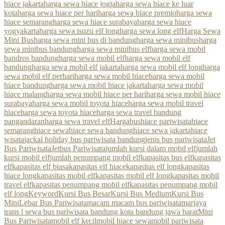
hiace jakarta
harga sewa hiace jogja
harga sewa hiace ke luar
kota
harga sewa hiace per hari
harga sewa hiace premio
harga sewa
hiace semarang
harga sewa hiace surabaya
harga sewa hiace
yogyakarta
harga sewa isuzu elf long
harga sewa long elf
Harga Sewa
Mini Bus
harga sewa mini bus di bandung
harga sewa minibus
harga
sewa minibus bandung
harga sewa minibus elf
harga sewa mobil
bandros bandung
harga sewa mobil elf
harga sewa mobil elf
bandung
harga sewa mobil elf jakarta
harga sewa mobil elf long
harga
sewa mobil elf perhari
harga sewa mobil hiace
harga sewa mobil
hiace bandung
harga sewa mobil hiace jakarta
harga sewa mobil
hiace malang
harga sewa mobil hiace per hari
harga sewa mobil hiace
surabaya
harga sewa mobil toyota hiace
harga sewa mobil travel
hiace
harga sewa toyota hiace
harga sewa travel bandung
pangandaran
harga sewa travel elf
Hargabus
hiace pariwisata
hiace
semarang
hiace sewa
hiace sewa bandung
hiace sewa jakarta
hiace
wisata
jackal holiday bus pariwisata bandung
jenis bus pariwisata
Jet
Bus Pariwisata
Jetbus Pariwisata
jumlah kursi dalam mobil elf
jumlah
kursi mobil elf
jumlah penumpang mobil elf
kapasitas bus elf
kapasitas
elf
kapasitas elf biasa
kapasitas elf hiace
kapasitas elf long
kapasitas
hiace long
kapasitas mobil elf
kapasitas mobil elf long
kapasitas mobil
travel elf
kapasitas penumpang mobil elf
kapasitas penumpang mobil
elf long
Keyword
Kursi Bus Besar
Kursi Bus Medium
Kursi Bus
Mini
Lebar Bus Pariwisata
macam macam bus pariwisata
marjaya
trans l sewa bus pariwisata bandung kota bandung jawa barat
Mini
Bus Pariwisata
mobil elf kecil
mobil hiace sewa
mobil pariwisata