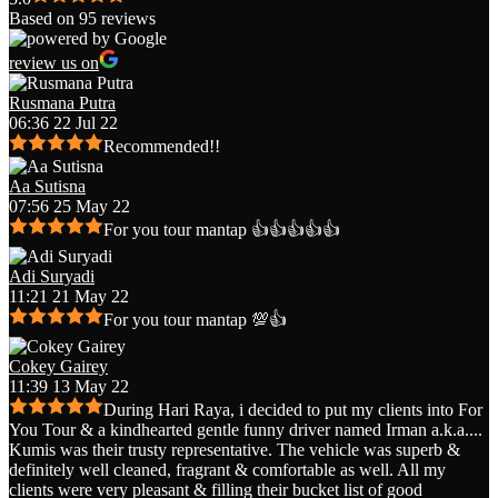
Based on 95 reviews
review us on
Rusmana Putra
06:36 22 Jul 22
Recommended!!
Aa Sutisna
07:56 25 May 22
For you tour mantap 👍👍👍👍👍
Adi Suryadi
11:21 21 May 22
For you tour mantap 💯👍
Cokey Gairey
11:39 13 May 22
During Hari Raya, i decided to put my clients into For
You Tour & a kindhearted gentle funny driver named Irman a.k.a.
...
Kumis was their trusty representative. The vehicle was superb &
definitely well cleaned, fragrant & comfortable as well. All my
clients were very pleasant & filling their bucket list of good