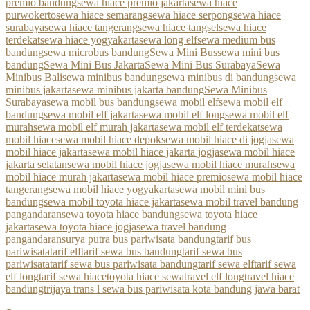
premio bandung
sewa hiace premio jakarta
sewa hiace
purwokerto
sewa hiace semarang
sewa hiace serpong
sewa hiace
surabaya
sewa hiace tangerang
sewa hiace tangsel
sewa hiace
terdekat
sewa hiace yogyakarta
sewa long elf
sewa medium bus
bandung
sewa microbus bandung
Sewa Mini Bus
sewa mini bus
bandung
Sewa Mini Bus Jakarta
Sewa Mini Bus Surabaya
Sewa
Minibus Bali
sewa minibus bandung
sewa minibus di bandung
sewa
minibus jakarta
sewa minibus jakarta bandung
Sewa Minibus
Surabaya
sewa mobil bus bandung
sewa mobil elf
sewa mobil elf
bandung
sewa mobil elf jakarta
sewa mobil elf long
sewa mobil elf
murah
sewa mobil elf murah jakarta
sewa mobil elf terdekat
sewa
mobil hiace
sewa mobil hiace depok
sewa mobil hiace di jogja
sewa
mobil hiace jakarta
sewa mobil hiace jakarta jogja
sewa mobil hiace
jakarta selatan
sewa mobil hiace jogja
sewa mobil hiace murah
sewa
mobil hiace murah jakarta
sewa mobil hiace premio
sewa mobil hiace
tangerang
sewa mobil hiace yogyakarta
sewa mobil mini bus
bandung
sewa mobil toyota hiace jakarta
sewa mobil travel bandung
pangandaran
sewa toyota hiace bandung
sewa toyota hiace
jakarta
sewa toyota hiace jogja
sewa travel bandung
pangandaran
surya putra bus pariwisata bandung
tarif bus
pariwisata
tarif elf
tarif sewa bus bandung
tarif sewa bus
pariwisata
tarif sewa bus pariwisata bandung
tarif sewa elf
tarif sewa
elf long
tarif sewa hiace
toyota hiace sewa
travel elf long
travel hiace
bandung
trijaya trans l sewa bus pariwisata kota bandung jawa barat