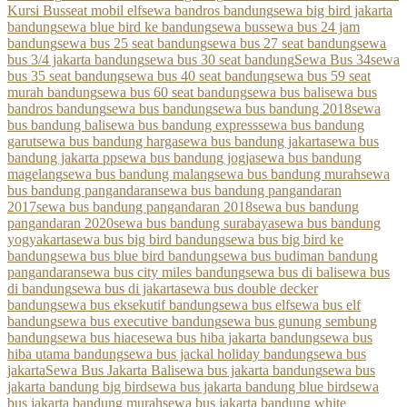
Kursi Bus
seat mobil elf
sewa bandros bandung
sewa big bird jakarta
bandung
sewa blue bird ke bandung
sewa bus
sewa bus 24 jam
bandung
sewa bus 25 seat bandung
sewa bus 27 seat bandung
sewa
bus 3/4 jakarta bandung
sewa bus 30 seat bandung
Sewa Bus 34
sewa
bus 35 seat bandung
sewa bus 40 seat bandung
sewa bus 59 seat
murah bandung
sewa bus 60 seat bandung
sewa bus bali
sewa bus
bandros bandung
sewa bus bandung
sewa bus bandung 2018
sewa
bus bandung bali
sewa bus bandung express
sewa bus bandung
garut
sewa bus bandung harga
sewa bus bandung jakarta
sewa bus
bandung jakarta pp
sewa bus bandung jogja
sewa bus bandung
magelang
sewa bus bandung malang
sewa bus bandung murah
sewa
bus bandung pangandaran
sewa bus bandung pangandaran
2017
sewa bus bandung pangandaran 2018
sewa bus bandung
pangandaran 2020
sewa bus bandung surabaya
sewa bus bandung
yogyakarta
sewa bus big bird bandung
sewa bus big bird ke
bandung
sewa bus blue bird bandung
sewa bus budiman bandung
pangandaran
sewa bus city miles bandung
sewa bus di bali
sewa bus
di bandung
sewa bus di jakarta
sewa bus double decker
bandung
sewa bus eksekutif bandung
sewa bus elf
sewa bus elf
bandung
sewa bus executive bandung
sewa bus gunung sembung
bandung
sewa bus hiace
sewa bus hiba jakarta bandung
sewa bus
hiba utama bandung
sewa bus jackal holiday bandung
sewa bus
jakarta
Sewa Bus Jakarta Bali
sewa bus jakarta bandung
sewa bus
jakarta bandung big bird
sewa bus jakarta bandung blue bird
sewa
bus jakarta bandung murah
sewa bus jakarta bandung white