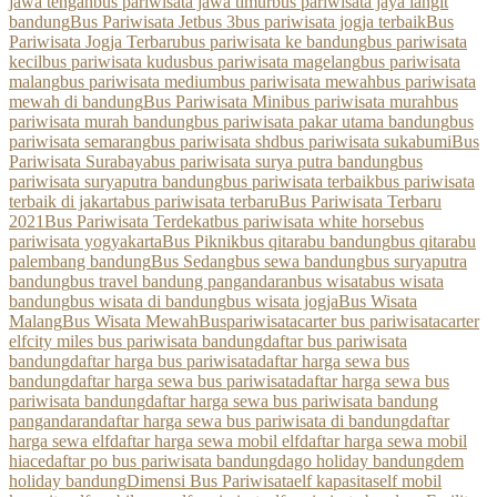
jawa tengah
bus pariwisata jawa timur
bus pariwisata jaya langit
bandung
Bus Pariwisata Jetbus 3
bus pariwisata jogja terbaik
Bus
Pariwisata Jogja Terbaru
bus pariwisata ke bandung
bus pariwisata
kecil
bus pariwisata kudus
bus pariwisata magelang
bus pariwisata
malang
bus pariwisata medium
bus pariwisata mewah
bus pariwisata
mewah di bandung
Bus Pariwisata Mini
bus pariwisata murah
bus
pariwisata murah bandung
bus pariwisata pakar utama bandung
bus
pariwisata semarang
bus pariwisata shd
bus pariwisata sukabumi
Bus
Pariwisata Surabaya
bus pariwisata surya putra bandung
bus
pariwisata suryaputra bandung
bus pariwisata terbaik
bus pariwisata
terbaik di jakarta
bus pariwisata terbaru
Bus Pariwisata Terbaru
2021
Bus Pariwisata Terdekat
bus pariwisata white horse
bus
pariwisata yogyakarta
Bus Piknik
bus qitarabu bandung
bus qitarabu
palembang bandung
Bus Sedang
bus sewa bandung
bus suryaputra
bandung
bus travel bandung pangandaran
bus wisata
bus wisata
bandung
bus wisata di bandung
bus wisata jogja
Bus Wisata
Malang
Bus Wisata Mewah
Buspariwisata
carter bus pariwisata
carter
elf
city miles bus pariwisata bandung
daftar bus pariwisata
bandung
daftar harga bus pariwisata
daftar harga sewa bus
bandung
daftar harga sewa bus pariwisata
daftar harga sewa bus
pariwisata bandung
daftar harga sewa bus pariwisata bandung
pangandaran
daftar harga sewa bus pariwisata di bandung
daftar
harga sewa elf
daftar harga sewa mobil elf
daftar harga sewa mobil
hiace
daftar po bus pariwisata bandung
dago holiday bandung
dem
holiday bandung
Dimensi Bus Pariwisata
elf kapasitas
elf mobil