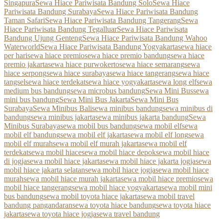
Singapura
Sewa Hiace Pariwisata Bandung Solo
Sewa Hiace
Pariwisata Bandung Surabaya
Sewa Hiace Pariwisata Bandung
Taman Safari
Sewa Hiace Pariwisata Bandung Tangerang
Sewa
Hiace Pariwisata Bandung Tegalluar
Sewa Hiace Pariwisata
Bandung Ujung Genteng
Sewa Hiace Pariwisata Bandung Wahoo
Waterworld
Sewa Hiace Pariwisata Bandung Yogyakarta
sewa hiace
per hari
sewa hiace premio
sewa hiace premio bandung
sewa hiace
premio jakarta
sewa hiace purwokerto
sewa hiace semarang
sewa
hiace serpong
sewa hiace surabaya
sewa hiace tangerang
sewa hiace
tangsel
sewa hiace terdekat
sewa hiace yogyakarta
sewa long elf
sewa
medium bus bandung
sewa microbus bandung
Sewa Mini Bus
sewa
mini bus bandung
Sewa Mini Bus Jakarta
Sewa Mini Bus
Surabaya
Sewa Minibus Bali
sewa minibus bandung
sewa minibus di
bandung
sewa minibus jakarta
sewa minibus jakarta bandung
Sewa
Minibus Surabaya
sewa mobil bus bandung
sewa mobil elf
sewa
mobil elf bandung
sewa mobil elf jakarta
sewa mobil elf long
sewa
mobil elf murah
sewa mobil elf murah jakarta
sewa mobil elf
terdekat
sewa mobil hiace
sewa mobil hiace depok
sewa mobil hiace
di jogja
sewa mobil hiace jakarta
sewa mobil hiace jakarta jogja
sewa
mobil hiace jakarta selatan
sewa mobil hiace jogja
sewa mobil hiace
murah
sewa mobil hiace murah jakarta
sewa mobil hiace premio
sewa
mobil hiace tangerang
sewa mobil hiace yogyakarta
sewa mobil mini
bus bandung
sewa mobil toyota hiace jakarta
sewa mobil travel
bandung pangandaran
sewa toyota hiace bandung
sewa toyota hiace
jakarta
sewa toyota hiace jogja
sewa travel bandung