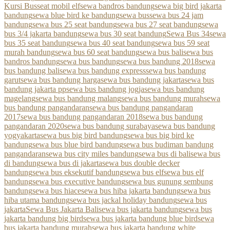
Kursi Bus
seat mobil elf
sewa bandros bandung
sewa big bird jakarta
bandung
sewa blue bird ke bandung
sewa bus
sewa bus 24 jam
bandung
sewa bus 25 seat bandung
sewa bus 27 seat bandung
sewa
bus 3/4 jakarta bandung
sewa bus 30 seat bandung
Sewa Bus 34
sewa
bus 35 seat bandung
sewa bus 40 seat bandung
sewa bus 59 seat
murah bandung
sewa bus 60 seat bandung
sewa bus bali
sewa bus
bandros bandung
sewa bus bandung
sewa bus bandung 2018
sewa
bus bandung bali
sewa bus bandung express
sewa bus bandung
garut
sewa bus bandung harga
sewa bus bandung jakarta
sewa bus
bandung jakarta pp
sewa bus bandung jogja
sewa bus bandung
magelang
sewa bus bandung malang
sewa bus bandung murah
sewa
bus bandung pangandaran
sewa bus bandung pangandaran
2017
sewa bus bandung pangandaran 2018
sewa bus bandung
pangandaran 2020
sewa bus bandung surabaya
sewa bus bandung
yogyakarta
sewa bus big bird bandung
sewa bus big bird ke
bandung
sewa bus blue bird bandung
sewa bus budiman bandung
pangandaran
sewa bus city miles bandung
sewa bus di bali
sewa bus
di bandung
sewa bus di jakarta
sewa bus double decker
bandung
sewa bus eksekutif bandung
sewa bus elf
sewa bus elf
bandung
sewa bus executive bandung
sewa bus gunung sembung
bandung
sewa bus hiace
sewa bus hiba jakarta bandung
sewa bus
hiba utama bandung
sewa bus jackal holiday bandung
sewa bus
jakarta
Sewa Bus Jakarta Bali
sewa bus jakarta bandung
sewa bus
jakarta bandung big bird
sewa bus jakarta bandung blue bird
sewa
bus jakarta bandung murah
sewa bus jakarta bandung white