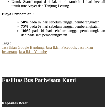
Untuk Start/Jemput dari Jakarta di tambah 1 hari kecuali
untuk rute Anyer dan Tanjung Lesung
Biaya Pembatalan :
50%
pada
07
hari sebelum tanggal pemberangkatan.
75%
pada
03
hari sebelum tanggal pemberangkatan.
100%
pada
01
hari sebelum tanggal pemberangkatan
dan pada saat pemberangkatan.
Tags :
Jasa Iklan Google Bandung
,
Jasa Iklan Facebook
,
Jasa Iklan
Instagram
,
Jasa Iklan Youtube
Fasilitas Bus Pariwisata Kami
Kapasitas Besar