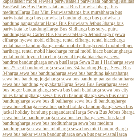
kapasitas
elf mobil sewa
elf pariwisata
elf pariwisata bandung
Fasilitas
Bus
Fasilitas Bus Pariwisata
Garasi Bus Pariwisata
harga bus
medium
Harga Bus Mini Pariwisata
harga bus murah
harga bus
pariwisata
harga bus pariwisata bandung
harga bus pariwisata
bandung pangandaran
Harga Bus Pariwisata Jetbus 3
harga bus
pariwisata ke bandung
Harga Bus Shd
harga bus surya putra
bandung
Harga Carter Bus Pariwisata
Harga Jetbus
harga nyewa
elf
harga nyewa mobil elf
harga rental elf
harga rental hiace
harga
rental hiace bandung
harga rental mobil elf
harga rental mobil elf per
hari
harga rental mobil hiace
harga rental mobil hiace bandung
harga
rental mobil toyota hiace
harga rental toyota hiace
harga sewa
bandros bandung
harga sewa bus
Harga Sewa Bus 1 Hari
harga sewa
bus 25 seat bandung
harga sewa bus 3/4 bandung
Harga Sewa Bus
34
harga sewa bus bandung
harga sewa bus bandung jakarta
harga
sewa bus bandung jogja
harga sewa bus bandung pangandaran
harga
sewa bus bandung yogyakarta
Harga Sewa Bus Besar
harga sewa
bus bogor bandung
harga sewa bus buah batu
harga sewa bus city
miles bandung
harga sewa bus ctu bandung
harga sewa bus damri
bandung
harga sewa bus di bali
harga sewa bus di bandung
harga
sewa bus elf
harga sewa bus jackal holiday bandung
harga sewa bus
jackal holiday bandung pangandaran
Harga Sewa Bus Jetbus 3
harga
sewa bus ke bandung
harga sewa bus kecil
harga sewa bus kecil
bandung
harga sewa bus medium
harga sewa bus medium
bandung
harga sewa bus mini
harga sewa bus mini bandung
harga
sewa bus pakar wisata bandung
harga sewa bus pariwisata
Harga