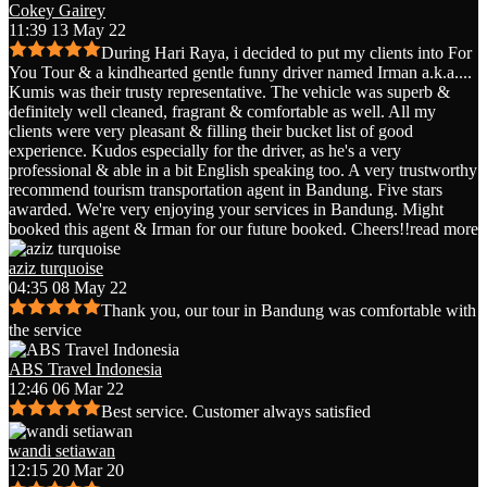
Cokey Gairey
11:39 13 May 22
During Hari Raya, i decided to put my clients into For
You Tour & a kindhearted gentle funny driver named Irman a.k.a.
...
Kumis was their trusty representative. The vehicle was superb &
definitely well cleaned, fragrant & comfortable as well. All my
clients were very pleasant & filling their bucket list of good
experience. Kudos especially for the driver, as he's a very
professional & able in a bit English speaking too. A very trustworthy
recommend tourism transportation agent in Bandung. Five stars
awarded. We're very enjoying your services in Bandung. Might
booked this agent & Irman for our future booked. Cheers!!
read more
aziz turquoise
04:35 08 May 22
Thank you, our tour in Bandung was comfortable with
the service
ABS Travel Indonesia
12:46 06 Mar 22
Best service. Customer always satisfied
wandi setiawan
12:15 20 Mar 20