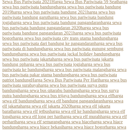
Sewa Bus Pariwisata 2021
Harga Sewa Bus Pariwisata 59 Seat
harga
sewa bus pariwisata bandung
harga sewa bus pariwisata bandung
2019
harga sewa bus pariwisata bandung 2021
harga sewa bus
pariwisata bandung garut
harga sewa bus pariwisata bandung
jogja
harga sewa bus pariwisata bandung pangandaran
harga sewa
bus pariwisata bandung pangandaran 2020
harga sewa bus
pariwisata bandung pangandaran 2021
harga sewa bus pariwisata
bogor
harga sewa bus pariwisata city trans utama bandung
harga
sewa bus pariwisata dari bandung ke pangandaran
harga sewa bus
pariwisata di bandung
harga sewa bus pariwisata gunung sembung
bandung
harga sewa bus pariwisata jackal holiday bandung
harga
sewa bus pariwisata jakarta
harga sewa bus pariwisata jakarta
bandung pp
harga sewa bus pariwisata jogja
harga sewa bus
pariwisata ke bandung
harga sewa bus pariwisata malang
harga sewa
bus pariwisata pakar utama bandung
harga sewa bus pariwisata
patriot bandung
Harga Sewa Bus Pariwisata Per Hari
harga sewa bus
pariwisata surabaya
harga sewa bus pariwisata surya putra
bandung
harga sewa bus qitarabu bandung
harga sewa bus surya
putra bandung
harga sewa bus trijaya bandung
harga sewa elf
harga
sewa elf bandung
harga sewa elf bandung pangandaran
harga sewa
elf jakarta
harga sewa elf jakarta 2020
harga sewa elf jakarta
barat
harga sewa elf jetbus
harga sewa elf ke bandung
harga sewa elf
long
harga sewa elf long per hari
harga sewa elf murah
harga sewa elf
perhari
harga sewa elf semarang
harga sewa hiace
harga sewa hiace
bandung
harga sewa hiace bekasi
harga sewa hiace bogor
harga sewa