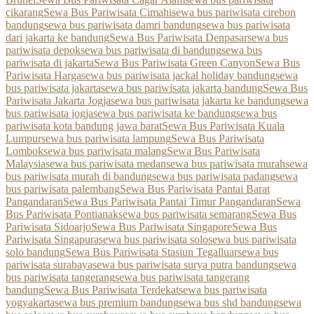
cikarang
Sewa Bus Pariwisata Cimahi
sewa bus pariwisata cirebon
bandung
sewa bus pariwisata damri bandung
sewa bus pariwisata
dari jakarta ke bandung
Sewa Bus Pariwisata Denpasar
sewa bus
pariwisata depok
sewa bus pariwisata di bandung
sewa bus
pariwisata di jakarta
Sewa Bus Pariwisata Green Canyon
Sewa Bus
Pariwisata Harga
sewa bus pariwisata jackal holiday bandung
sewa
bus pariwisata jakarta
sewa bus pariwisata jakarta bandung
Sewa Bus
Pariwisata Jakarta Jogja
sewa bus pariwisata jakarta ke bandung
sewa
bus pariwisata jogja
sewa bus pariwisata ke bandung
sewa bus
pariwisata kota bandung jawa barat
Sewa Bus Pariwisata Kuala
Lumpur
sewa bus pariwisata lampung
Sewa Bus Pariwisata
Lombok
sewa bus pariwisata malang
Sewa Bus Pariwisata
Malaysia
sewa bus pariwisata medan
sewa bus pariwisata murah
sewa
bus pariwisata murah di bandung
sewa bus pariwisata padang
sewa
bus pariwisata palembang
Sewa Bus Pariwisata Pantai Barat
Pangandaran
Sewa Bus Pariwisata Pantai Timur Pangandaran
Sewa
Bus Pariwisata Pontianak
sewa bus pariwisata semarang
Sewa Bus
Pariwisata Sidoarjo
Sewa Bus Pariwisata Singapore
Sewa Bus
Pariwisata Singapura
sewa bus pariwisata solo
sewa bus pariwisata
solo bandung
Sewa Bus Pariwisata Stasiun Tegalluar
sewa bus
pariwisata surabaya
sewa bus pariwisata surya putra bandung
sewa
bus pariwisata tangerang
sewa bus pariwisata tangerang
bandung
Sewa Bus Pariwisata Terdekat
sewa bus pariwisata
yogyakarta
sewa bus premium bandung
sewa bus shd bandung
sewa