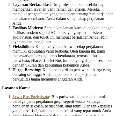
Layanan Berkualitas:
Tim profesional kami selalu siap
memberikan layanan yang ramah dan efisien. Mereka
memiliki pengetahuan yang mendalam tentang rute perjalanan
dan akan membantu Anda dalam setiap tahap perjalanan
Anda.
Fasilitas Modern:
Semua kendaraan kami dilengkapi dengan
fasilitas modern seperti AC, kursi yang nyaman, sistem
audiovisual, dan toilet. Ini membuat perjalanan Anda lebih
nyaman dan menghibur.
Fleksibilitas:
Kami menyadari bahwa setiap perjalanan
memiliki kebutuhan yang berbeda. Oleh karena itu, kami
menawarkan berbagai jenis kendaraan, termasuk bus
pariwisata, Hiace, dan Jet Bus Jumbo, yang dapat disesuaikan
dengan ukuran dan kebutuhan kelompok Anda.
Harga Bersaing:
Kami memberikan penawaran harga yang
bersaing sehingga Anda dapat menikmati perjalanan
berkualitas tanpa menguras anggaran Anda.
Layanan Kami:
Sewa Bus Pariwisata
:
Bus pariwisata kami cocok untuk
berbagai jenis perjalanan grup, seperti wisata keluarga,
perjalanan sekolah, perusahaan, atau reuni. Dengan kapasitas
yang bervariasi, kami memiliki solusi yang tepat untuk Anda.
Sewa Hiace
:
Hiace adalah pilihan ideal untuk perjalanan