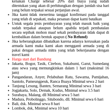
kenakan Charge sebesar 20% dari biaya yang sudah
ditentukan yang akan di perhitungkan dengan jumlah sisa hari
yang belum terpakai sesuai perjanjian awal.
Jika kami tidak menerima tanggal konfirmasi pada tanggal
yang telah di sepakati, maka pesanan dapat kami batalkan
Untuk segala jenis pembayaran yang telah masuk baik yang
sudah terpakai ataupun belum apabila terjadi pembatalan
secara sepihak mohon maaf sekali pembayaran tidak dapat di
kembalikan dalam bentuk apapun
( No Refund)
Jika keberangkatan dibatalkan karena adanya kerusakan pada
armada kami maka kami akan mengganti armada yang di
pakai dengan armada mitra yang telah bekerjasama dengan
travel kami
Harga start dari Bandung
Jakarta, Bogor, Tasik, Cirebon, Sukabumi, Garut, Sumedang
atau sewa yang memungkinkan dalam 1 hari (maksimal 16
jam)
Pangandaran, Anyer, Pelabuhan Ratu, Sawarna, Pamijahan,
Santolo, Pameungpeuk, Ranca Buaya Minimal sewa 2 hari
Tanjung Lesung, Banten, Semarang Minimal sewa 3 hari
Jogjakarta, Solo, Demak, Kudus, Minimal sewa 3.5 hari
Surabaya, Malang, dll Minimal sewa 5 hari
Madura, Probolinggo, Situbondo, dll. Minimal sewa 6 hari
Bali, dsk. Minimal sewa 8 hari
Lombok, dsk, Minimal sewa 10 hari