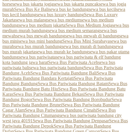
horse
sewa bus jakarta jogja
sewa bus jakarta puncak
sewa bus jogja
murah
Sewa Bus Ke Bali
sewa bus ke bandung
sewa bus kecil
sewa
bus kecil bandung
sewa bus luxury bandung
Sewa Bus Luxury
Jakarta
sewa bus malang
sewa bus medium
sewa bus medium
bandung
sewa bus medium jakarta
Sewa Bus Medium Jogja
sewa bus
medium murah bandung
sewa bus medium semarang
sewa bus
mewah
sewa bus mewah bandung
sewa bus mewah di bandung
sewa
bus mini
sewa bus mini bandung
Sewa Bus Mini Surabaya
sewa bus
murah
sewa bus murah bandung
sewa bus murah di bandung
sewa
bus murah jakarta
sewa bus murah ke bandung
sewa bus pakar utama
bandung
sewa bus pariwisata
sewa bus pariwisata & elf bandung
kota bandung jawa barat
Sewa Bus Pariwisata Aceh
sewa bus
pariwisata bali
sewa bus pariwisata bandung
Sewa Bus Pariwisata
Bandung Aceh
Sewa Bus Pariwisata Bandung Bali
Sewa Bus
Pariwisata Bandung Bandara Kertajati
Sewa Bus Pariwisata
Bandung Bandung
Sewa Bus Pariwisata Bandung Batam
Sewa Bus
Pariwisata Bandung Batu Hiu
Sewa Bus Pariwisata Bandung Batu
Karas
Sewa Bus Pariwisata Bandung Bekasi
Sewa Bus Pariwisata
Bandung Bogor
Sewa Bus Pariwisata Bandung Borobudur
Sewa
Bus Pariwisata Bandung Brunei
Sewa Bus Pariwisata Bandung
Cagar Alam
Sewa Bus Pariwisata Bandung Cimahi
Sewa Bus
Pariwisata Bandung Citumang
sewa bus pariwisata bandung city
west java 40191
Sewa Bus Pariwisata Bandung Denpasar
Sewa Bus
Pariwisata Bandung Depok
Sewa Bus Pariwisata Bandung
Dufan
Sewa Bus Pariwisata Bandung Green Canyon
Sewa Bus