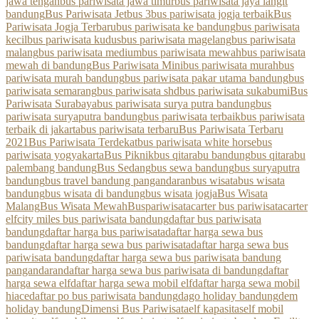
jawa tengah
bus pariwisata jawa timur
bus pariwisata jaya langit
bandung
Bus Pariwisata Jetbus 3
bus pariwisata jogja terbaik
Bus
Pariwisata Jogja Terbaru
bus pariwisata ke bandung
bus pariwisata
kecil
bus pariwisata kudus
bus pariwisata magelang
bus pariwisata
malang
bus pariwisata medium
bus pariwisata mewah
bus pariwisata
mewah di bandung
Bus Pariwisata Mini
bus pariwisata murah
bus
pariwisata murah bandung
bus pariwisata pakar utama bandung
bus
pariwisata semarang
bus pariwisata shd
bus pariwisata sukabumi
Bus
Pariwisata Surabaya
bus pariwisata surya putra bandung
bus
pariwisata suryaputra bandung
bus pariwisata terbaik
bus pariwisata
terbaik di jakarta
bus pariwisata terbaru
Bus Pariwisata Terbaru
2021
Bus Pariwisata Terdekat
bus pariwisata white horse
bus
pariwisata yogyakarta
Bus Piknik
bus qitarabu bandung
bus qitarabu
palembang bandung
Bus Sedang
bus sewa bandung
bus suryaputra
bandung
bus travel bandung pangandaran
bus wisata
bus wisata
bandung
bus wisata di bandung
bus wisata jogja
Bus Wisata
Malang
Bus Wisata Mewah
Buspariwisata
carter bus pariwisata
carter
elf
city miles bus pariwisata bandung
daftar bus pariwisata
bandung
daftar harga bus pariwisata
daftar harga sewa bus
bandung
daftar harga sewa bus pariwisata
daftar harga sewa bus
pariwisata bandung
daftar harga sewa bus pariwisata bandung
pangandaran
daftar harga sewa bus pariwisata di bandung
daftar
harga sewa elf
daftar harga sewa mobil elf
daftar harga sewa mobil
hiace
daftar po bus pariwisata bandung
dago holiday bandung
dem
holiday bandung
Dimensi Bus Pariwisata
elf kapasitas
elf mobil