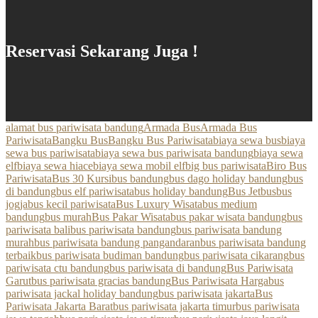
Reservasi Sekarang Juga !
alamat bus pariwisata bandung
Armada Bus
Armada Bus
Pariwisata
Bangku Bus
Bangku Bus Pariwisata
biaya sewa bus
biaya
sewa bus pariwisata
biaya sewa bus pariwisata bandung
biaya sewa
elf
biaya sewa hiace
biaya sewa mobil elf
big bus pariwisata
Biro Bus
Pariwisata
Bus 30 Kursi
bus bandung
bus dago holiday bandung
bus
di bandung
bus elf pariwisata
bus holiday bandung
Bus Jetbus
bus
jogja
bus kecil pariwisata
Bus Luxury Wisata
bus medium
bandung
bus murah
Bus Pakar Wisata
bus pakar wisata bandung
bus
pariwisata bali
bus pariwisata bandung
bus pariwisata bandung
murah
bus pariwisata bandung pangandaran
bus pariwisata bandung
terbaik
bus pariwisata budiman bandung
bus pariwisata cikarang
bus
pariwisata ctu bandung
bus pariwisata di bandung
Bus Pariwisata
Garut
bus pariwisata gracias bandung
Bus Pariwisata Harga
bus
pariwisata jackal holiday bandung
bus pariwisata jakarta
Bus
Pariwisata Jakarta Barat
bus pariwisata jakarta timur
bus pariwisata