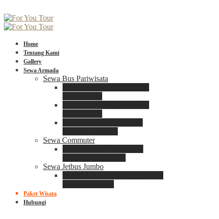
Home
Tentang Kami
Gallery
Sewa Armada
Sewa Bus Pariwisata
Bus Medium ADIPUTRO
25 – 29 Seat
Bus Medium ADIPUTRO
31 – 33 Seat
Big Bus 3+ ADIPUTRO
35 – 39 – 41 Seat
Sewa Commuter
Sewa Toyota Commuter
4 – 8 – 12 – 15 Seat
Sewa Jetbus Jumbo
Jetbus Jumbo 3+ ADIPUTRO
8 – 14 – 18 Seat
Paket Wisata
Hubungi