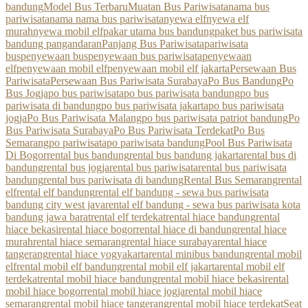
bandung
Model Bus Terbaru
Muatan Bus Pariwisata
nama bus
pariwisata
nama nama bus pariwisata
nyewa elf
nyewa elf
murah
nyewa mobil elf
pakar utama bus bandung
paket bus pariwisata
bandung pangandaran
Panjang Bus Pariwisata
pariwisata
bus
penyewaan bus
penyewaan bus pariwisata
penyewaan
elf
penyewaan mobil elf
penyewaan mobil elf jakarta
Persewaan Bus
Pariwisata
Persewaan Bus Pariwisata Surabaya
Po Bus Bandung
Po
Bus Jogja
po bus pariwisata
po bus pariwisata bandung
po bus
pariwisata di bandung
po bus pariwisata jakarta
po bus pariwisata
jogja
Po Bus Pariwisata Malang
po bus pariwisata patriot bandung
Po
Bus Pariwisata Surabaya
Po Bus Pariwisata Terdekat
Po Bus
Semarang
po pariwisata
po pariwisata bandung
Pool Bus Pariwisata
Di Bogor
rental bus bandung
rental bus bandung jakarta
rental bus di
bandung
rental bus jogja
rental bus pariwisata
rental bus pariwisata
bandung
rental bus pariwisata di bandung
Rental Bus Semarang
rental
elf
rental elf bandung
rental elf bandung - sewa bus pariwisata
bandung city west java
rental elf bandung - sewa bus pariwisata kota
bandung jawa barat
rental elf terdekat
rental hiace bandung
rental
hiace bekasi
rental hiace bogor
rental hiace di bandung
rental hiace
murah
rental hiace semarang
rental hiace surabaya
rental hiace
tangerang
rental hiace yogyakarta
rental minibus bandung
rental mobil
elf
rental mobil elf bandung
rental mobil elf jakarta
rental mobil elf
terdekat
rental mobil hiace bandung
rental mobil hiace bekasi
rental
mobil hiace bogor
rental mobil hiace jogja
rental mobil hiace
semarang
rental mobil hiace tangerang
rental mobil hiace terdekat
Seat