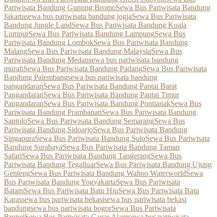
Pariwisata Bandung Gunung Bromo
Sewa Bus Pariwisata Bandung
Jakarta
sewa bus pariwisata bandung jogja
Sewa Bus Pariwisata
Bandung Jungle Land
Sewa Bus Pariwisata Bandung Kuala
Lumpur
Sewa Bus Pariwisata Bandung Lampung
Sewa Bus
Pariwisata Bandung Lombok
Sewa Bus Pariwisata Bandung
Malang
Sewa Bus Pariwisata Bandung Malaysia
Sewa Bus
Pariwisata Bandung Medan
sewa bus pariwisata bandung
murah
Sewa Bus Pariwisata Bandung Padang
Sewa Bus Pariwisata
Bandung Palembang
sewa bus pariwisata bandung
pangandaran
Sewa Bus Pariwisata Bandung Pantai Barat
Pangandaran
Sewa Bus Pariwisata Bandung Pantai Timur
Pangandaran
Sewa Bus Pariwisata Bandung Pontianak
Sewa Bus
Pariwisata Bandung Prambanan
Sewa Bus Pariwisata Bandung
Santolo
Sewa Bus Pariwisata Bandung Semarang
Sewa Bus
Pariwisata Bandung Sidoarjo
Sewa Bus Pariwisata Bandung
Singapura
Sewa Bus Pariwisata Bandung Solo
Sewa Bus Pariwisata
Bandung Surabaya
Sewa Bus Pariwisata Bandung Taman
Safari
Sewa Bus Pariwisata Bandung Tangerang
Sewa Bus
Pariwisata Bandung Tegalluar
Sewa Bus Pariwisata Bandung Ujung
Genteng
Sewa Bus Pariwisata Bandung Wahoo Waterworld
Sewa
Bus Pariwisata Bandung Yogyakarta
Sewa Bus Pariwisata
Batam
Sewa Bus Pariwisata Batu Hiu
Sewa Bus Pariwisata Batu
Karas
sewa bus pariwisata bekasi
sewa bus pariwisata bekasi
bandung
sewa bus pariwisata bogor
Sewa Bus Pariwisata
Brunei
Sewa Bus Pariwisata Cagar Alam
sewa bus pariwisata