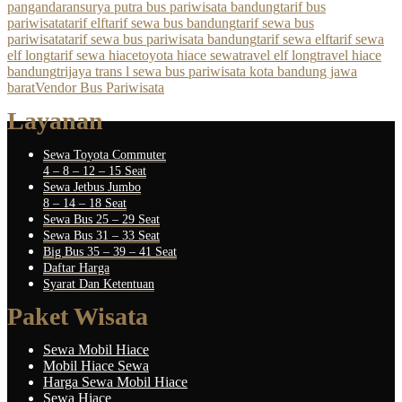
pangandaran
surya putra bus pariwisata bandung
tarif bus
pariwisata
tarif elf
tarif sewa bus bandung
tarif sewa bus
pariwisata
tarif sewa bus pariwisata bandung
tarif sewa elf
tarif sewa
elf long
tarif sewa hiace
toyota hiace sewa
travel elf long
travel hiace
bandung
trijaya trans l sewa bus pariwisata kota bandung jawa
barat
Vendor Bus Pariwisata
Layanan
Sewa Toyota Commuter
4 – 8 – 12 – 15 Seat
Sewa Jetbus Jumbo
8 – 14 – 18 Seat
Sewa Bus 25 – 29 Seat
Sewa Bus 31 – 33 Seat
Big Bus 35 – 39 – 41 Seat
Daftar Harga
Syarat Dan Ketentuan
Paket Wisata
Sewa Mobil Hiace
Mobil Hiace Sewa
Harga Sewa Mobil Hiace
Sewa Hiace