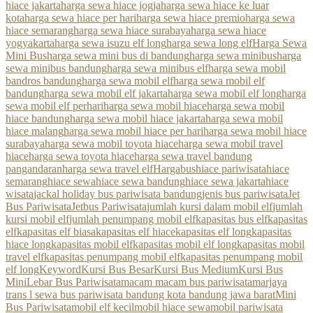
hiace jakarta
harga sewa hiace jogja
harga sewa hiace ke luar
kota
harga sewa hiace per hari
harga sewa hiace premio
harga sewa
hiace semarang
harga sewa hiace surabaya
harga sewa hiace
yogyakarta
harga sewa isuzu elf long
harga sewa long elf
Harga Sewa
Mini Bus
harga sewa mini bus di bandung
harga sewa minibus
harga
sewa minibus bandung
harga sewa minibus elf
harga sewa mobil
bandros bandung
harga sewa mobil elf
harga sewa mobil elf
bandung
harga sewa mobil elf jakarta
harga sewa mobil elf long
harga
sewa mobil elf perhari
harga sewa mobil hiace
harga sewa mobil
hiace bandung
harga sewa mobil hiace jakarta
harga sewa mobil
hiace malang
harga sewa mobil hiace per hari
harga sewa mobil hiace
surabaya
harga sewa mobil toyota hiace
harga sewa mobil travel
hiace
harga sewa toyota hiace
harga sewa travel bandung
pangandaran
harga sewa travel elf
Hargabus
hiace pariwisata
hiace
semarang
hiace sewa
hiace sewa bandung
hiace sewa jakarta
hiace
wisata
jackal holiday bus pariwisata bandung
jenis bus pariwisata
Jet
Bus Pariwisata
Jetbus Pariwisata
jumlah kursi dalam mobil elf
jumlah
kursi mobil elf
jumlah penumpang mobil elf
kapasitas bus elf
kapasitas
elf
kapasitas elf biasa
kapasitas elf hiace
kapasitas elf long
kapasitas
hiace long
kapasitas mobil elf
kapasitas mobil elf long
kapasitas mobil
travel elf
kapasitas penumpang mobil elf
kapasitas penumpang mobil
elf long
Keyword
Kursi Bus Besar
Kursi Bus Medium
Kursi Bus
Mini
Lebar Bus Pariwisata
macam macam bus pariwisata
marjaya
trans l sewa bus pariwisata bandung kota bandung jawa barat
Mini
Bus Pariwisata
mobil elf kecil
mobil hiace sewa
mobil pariwisata