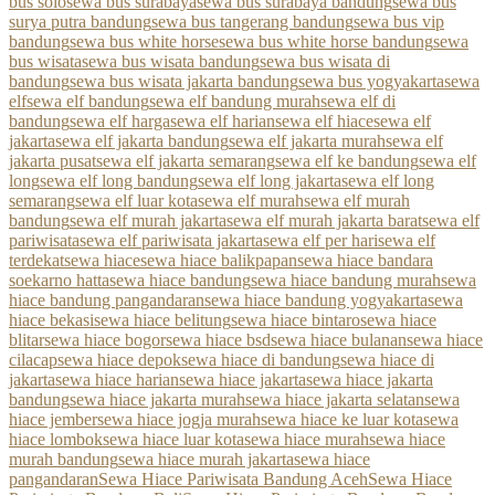
bus solo
sewa bus surabaya
sewa bus surabaya bandung
sewa bus
surya putra bandung
sewa bus tangerang bandung
sewa bus vip
bandung
sewa bus white horse
sewa bus white horse bandung
sewa
bus wisata
sewa bus wisata bandung
sewa bus wisata di
bandung
sewa bus wisata jakarta bandung
sewa bus yogyakarta
sewa
elf
sewa elf bandung
sewa elf bandung murah
sewa elf di
bandung
sewa elf harga
sewa elf harian
sewa elf hiace
sewa elf
jakarta
sewa elf jakarta bandung
sewa elf jakarta murah
sewa elf
jakarta pusat
sewa elf jakarta semarang
sewa elf ke bandung
sewa elf
long
sewa elf long bandung
sewa elf long jakarta
sewa elf long
semarang
sewa elf luar kota
sewa elf murah
sewa elf murah
bandung
sewa elf murah jakarta
sewa elf murah jakarta barat
sewa elf
pariwisata
sewa elf pariwisata jakarta
sewa elf per hari
sewa elf
terdekat
sewa hiace
sewa hiace balikpapan
sewa hiace bandara
soekarno hatta
sewa hiace bandung
sewa hiace bandung murah
sewa
hiace bandung pangandaran
sewa hiace bandung yogyakarta
sewa
hiace bekasi
sewa hiace belitung
sewa hiace bintaro
sewa hiace
blitar
sewa hiace bogor
sewa hiace bsd
sewa hiace bulanan
sewa hiace
cilacap
sewa hiace depok
sewa hiace di bandung
sewa hiace di
jakarta
sewa hiace harian
sewa hiace jakarta
sewa hiace jakarta
bandung
sewa hiace jakarta murah
sewa hiace jakarta selatan
sewa
hiace jember
sewa hiace jogja murah
sewa hiace ke luar kota
sewa
hiace lombok
sewa hiace luar kota
sewa hiace murah
sewa hiace
murah bandung
sewa hiace murah jakarta
sewa hiace
pangandaran
Sewa Hiace Pariwisata Bandung Aceh
Sewa Hiace