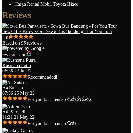
Harga Rental Mobil Toyota Hiace
Reviews
Sewa Bus Pariwisata - Sewa Bus Bandung - For You Tour
5.0
Based on 95 reviews
review us on
Rusmana Putra
06:36 22 Jul 22
Recommended!!
Aa Sutisna
07:56 25 May 22
For you tour mantap 👍👍👍👍👍
Adi Suryadi
11:21 21 May 22
For you tour mantap 💯👍