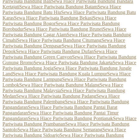
Pariwisata Bandung Bali
Sewa Hiace Pariwisata Bandung Bandara
Kertajati
Sewa Hiace Pariwisata Bandung Batam
Sewa Hiace
Pariwisata Bandung Batu Hiu
Sewa Hiace Pariwisata Bandung Batu
Karas
Sewa Hiace Pariwisata Bandung Bekasi
Sewa Hiace
Pariwisata Bandung Bogor
Sewa Hiace Pariwisata Bandung
Borobudur
Sewa Hiace Pariwisata Bandung Brunei
Sewa Hiace
Pariwisata Bandung Cagar Alam
Sewa Hiace Pariwisata Bandung
Cimahi
Sewa Hiace Pariwisata Bandung Citumang
Sewa Hiace
Pariwisata Bandung Denpasar
Sewa Hiace Pariwisata Bandung
Depok
Sewa Hiace Pariwisata Bandung Dufan
Sewa Hiace
Pariwisata Bandung Green Canyon
Sewa Hiace Pariwisata Bandung
Gunung Bromo
Sewa Hiace Pariwisata Bandung Jakarta
Sewa Hiace
Pariwisata Bandung Jogja
Sewa Hiace Pariwisata Bandung Jungle
Land
Sewa Hiace Pariwisata Bandung Kuala Lumpur
Sewa Hiace
Pariwisata Bandung Lampung
Sewa Hiace Pariwisata Bandung
Lombok
Sewa Hiace Pariwisata Bandung Malang
Sewa Hiace
Pariwisata Bandung Malaysia
Sewa Hiace Pariwisata Bandung
Medan
Sewa Hiace Pariwisata Bandung Padang
Sewa Hiace
Pariwisata Bandung Palembang
Sewa Hiace Pariwisata Bandung
Pangandaran
Sewa Hiace Pariwisata Bandung Pantai Barat
Pangandaran
Sewa Hiace Pariwisata Bandung Pantai Timur
Pangandaran
Sewa Hiace Pariwisata Bandung Pontianak
Sewa Hiace
Pariwisata Bandung Prambanan
Sewa Hiace Pariwisata Bandung
Santolo
Sewa Hiace Pariwisata Bandung Semarang
Sewa Hiace
Pariwisata Bandung Sidoarjo
Sewa Hiace Pariwisata Bandung