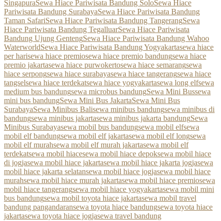
Singapura
Sewa Hiace Pariwisata Bandung Solo
Sewa Hiace
Pariwisata Bandung Surabaya
Sewa Hiace Pariwisata Bandung
Taman Safari
Sewa Hiace Pariwisata Bandung Tangerang
Sewa
Hiace Pariwisata Bandung Tegalluar
Sewa Hiace Pariwisata
Bandung Ujung Genteng
Sewa Hiace Pariwisata Bandung Wahoo
Waterworld
Sewa Hiace Pariwisata Bandung Yogyakarta
sewa hiace
per hari
sewa hiace premio
sewa hiace premio bandung
sewa hiace
premio jakarta
sewa hiace purwokerto
sewa hiace semarang
sewa
hiace serpong
sewa hiace surabaya
sewa hiace tangerang
sewa hiace
tangsel
sewa hiace terdekat
sewa hiace yogyakarta
sewa long elf
sewa
medium bus bandung
sewa microbus bandung
Sewa Mini Bus
sewa
mini bus bandung
Sewa Mini Bus Jakarta
Sewa Mini Bus
Surabaya
Sewa Minibus Bali
sewa minibus bandung
sewa minibus di
bandung
sewa minibus jakarta
sewa minibus jakarta bandung
Sewa
Minibus Surabaya
sewa mobil bus bandung
sewa mobil elf
sewa
mobil elf bandung
sewa mobil elf jakarta
sewa mobil elf long
sewa
mobil elf murah
sewa mobil elf murah jakarta
sewa mobil elf
terdekat
sewa mobil hiace
sewa mobil hiace depok
sewa mobil hiace
di jogja
sewa mobil hiace jakarta
sewa mobil hiace jakarta jogja
sewa
mobil hiace jakarta selatan
sewa mobil hiace jogja
sewa mobil hiace
murah
sewa mobil hiace murah jakarta
sewa mobil hiace premio
sewa
mobil hiace tangerang
sewa mobil hiace yogyakarta
sewa mobil mini
bus bandung
sewa mobil toyota hiace jakarta
sewa mobil travel
bandung pangandaran
sewa toyota hiace bandung
sewa toyota hiace
jakarta
sewa toyota hiace jogja
sewa travel bandung