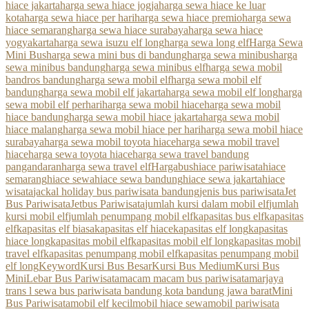
hiace jakarta
harga sewa hiace jogja
harga sewa hiace ke luar
kota
harga sewa hiace per hari
harga sewa hiace premio
harga sewa
hiace semarang
harga sewa hiace surabaya
harga sewa hiace
yogyakarta
harga sewa isuzu elf long
harga sewa long elf
Harga Sewa
Mini Bus
harga sewa mini bus di bandung
harga sewa minibus
harga
sewa minibus bandung
harga sewa minibus elf
harga sewa mobil
bandros bandung
harga sewa mobil elf
harga sewa mobil elf
bandung
harga sewa mobil elf jakarta
harga sewa mobil elf long
harga
sewa mobil elf perhari
harga sewa mobil hiace
harga sewa mobil
hiace bandung
harga sewa mobil hiace jakarta
harga sewa mobil
hiace malang
harga sewa mobil hiace per hari
harga sewa mobil hiace
surabaya
harga sewa mobil toyota hiace
harga sewa mobil travel
hiace
harga sewa toyota hiace
harga sewa travel bandung
pangandaran
harga sewa travel elf
Hargabus
hiace pariwisata
hiace
semarang
hiace sewa
hiace sewa bandung
hiace sewa jakarta
hiace
wisata
jackal holiday bus pariwisata bandung
jenis bus pariwisata
Jet
Bus Pariwisata
Jetbus Pariwisata
jumlah kursi dalam mobil elf
jumlah
kursi mobil elf
jumlah penumpang mobil elf
kapasitas bus elf
kapasitas
elf
kapasitas elf biasa
kapasitas elf hiace
kapasitas elf long
kapasitas
hiace long
kapasitas mobil elf
kapasitas mobil elf long
kapasitas mobil
travel elf
kapasitas penumpang mobil elf
kapasitas penumpang mobil
elf long
Keyword
Kursi Bus Besar
Kursi Bus Medium
Kursi Bus
Mini
Lebar Bus Pariwisata
macam macam bus pariwisata
marjaya
trans l sewa bus pariwisata bandung kota bandung jawa barat
Mini
Bus Pariwisata
mobil elf kecil
mobil hiace sewa
mobil pariwisata