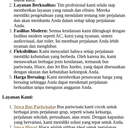
Layanan Berkualitas:
Tim profesional kami selalu siap
memberikan layanan yang ramah dan efisien. Mereka
memiliki pengetahuan yang mendalam tentang rute perjalanan
dan akan membantu Anda dalam setiap tahap perjalanan
Anda.
Fasilitas Modern:
Semua kendaraan kami dilengkapi dengan
fasilitas modern seperti AC, kursi yang nyaman, sistem
audiovisual, dan toilet. Ini membuat perjalanan Anda lebih
nyaman dan menghibur.
Fleksibilitas:
Kami menyadari bahwa setiap perjalanan
memiliki kebutuhan yang berbeda. Oleh karena itu, kami
menawarkan berbagai jenis kendaraan, termasuk bus
pariwisata, Hiace, dan Jet Bus Jumbo, yang dapat disesuaikan
dengan ukuran dan kebutuhan kelompok Anda.
Harga Bersaing:
Kami memberikan penawaran harga yang
bersaing sehingga Anda dapat menikmati perjalanan
berkualitas tanpa menguras anggaran Anda.
Layanan Kami:
Sewa Bus Pariwisata
:
Bus pariwisata kami cocok untuk
berbagai jenis perjalanan grup, seperti wisata keluarga,
perjalanan sekolah, perusahaan, atau reuni. Dengan kapasitas
yang bervariasi, kami memiliki solusi yang tepat untuk Anda.
Sewa Hiace
:
Hiace adalah pilihan ideal untuk perjalanan