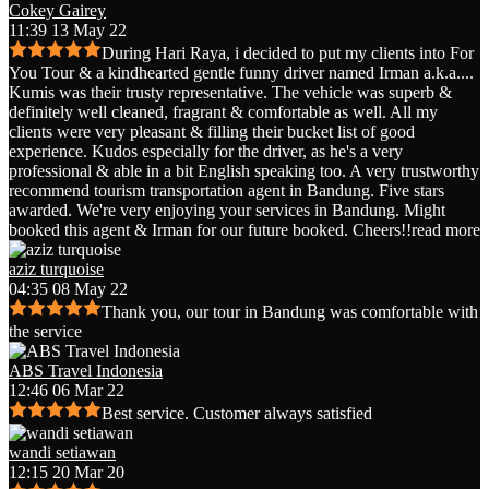
Cokey Gairey
11:39 13 May 22
During Hari Raya, i decided to put my clients into For
You Tour & a kindhearted gentle funny driver named Irman a.k.a.
...
Kumis was their trusty representative. The vehicle was superb &
definitely well cleaned, fragrant & comfortable as well. All my
clients were very pleasant & filling their bucket list of good
experience. Kudos especially for the driver, as he's a very
professional & able in a bit English speaking too. A very trustworthy
recommend tourism transportation agent in Bandung. Five stars
awarded. We're very enjoying your services in Bandung. Might
booked this agent & Irman for our future booked. Cheers!!
read more
aziz turquoise
04:35 08 May 22
Thank you, our tour in Bandung was comfortable with
the service
ABS Travel Indonesia
12:46 06 Mar 22
Best service. Customer always satisfied
wandi setiawan
12:15 20 Mar 20