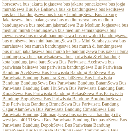
horse
sewa bus jakarta jogja
sewa bus jakarta puncak
sewa bus jogja
murah
Sewa Bus Ke Bali
sewa bus ke bandung
sewa bus kecil
sewa
bus kecil bandung
sewa bus luxury bandung
Sewa Bus Luxury
Jakarta
sewa bus malang
sewa bus medium
sewa bus medium
bandung
sewa bus medium jakarta
Sewa Bus Medium Jogja
sewa bus
medium murah bandung
sewa bus medium semarang
sewa bus
mewah
sewa bus mewah bandung
sewa bus mewah di bandung
sewa
bus mini
sewa bus mini bandung
Sewa Bus Mini Surabaya
sewa bus
murah
sewa bus murah bandung
sewa bus murah di bandung
sewa
bus murah jakarta
sewa bus murah ke bandung
sewa bus pakar utama
bandung
sewa bus pariwisata
sewa bus pariwisata & elf bandung
kota bandung jawa barat
Sewa Bus Pariwisata Aceh
sewa bus
pariwisata bali
sewa bus pariwisata bandung
Sewa Bus Pariwisata
Bandung Aceh
Sewa Bus Pariwisata Bandung Bali
Sewa Bus
Pariwisata Bandung Bandara Kertajati
Sewa Bus Pariwisata
Bandung Bandung
Sewa Bus Pariwisata Bandung Batam
Sewa Bus
Pariwisata Bandung Batu Hiu
Sewa Bus Pariwisata Bandung Batu
Karas
Sewa Bus Pariwisata Bandung Bekasi
Sewa Bus Pariwisata
Bandung Bogor
Sewa Bus Pariwisata Bandung Borobudur
Sewa
Bus Pariwisata Bandung Brunei
Sewa Bus Pariwisata Bandung
Cagar Alam
Sewa Bus Pariwisata Bandung Cimahi
Sewa Bus
Pariwisata Bandung Citumang
sewa bus pariwisata bandung city
west java 40191
Sewa Bus Pariwisata Bandung Denpasar
Sewa Bus
Pariwisata Bandung Depok
Sewa Bus Pariwisata Bandung
Dufan
Sewa Bus Pariwisata Bandung Green Canyon
Sewa Bus