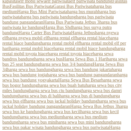
kapasitas
elf mobil sewa
elf pariwisata
elf pariwisata bandung
Fasilitas
Bus
Fasilitas Bus Pariwisata
Garasi Bus Pariwisata
harga bus
medium
Harga Bus Mini Pariwisata
harga bus murah
harga bus
pariwisata
harga bus pariwisata bandung
harga bus pariwisata
bandung pangandaran
Harga Bus Pariwisata Jetbus 3
harga bus
pariwisata ke bandung
Harga Bus Shd
harga bus surya putra
bandung
Harga Carter Bus Pariwisata
Harga Jetbus
harga nyewa
elf
harga nyewa mobil elf
harga rental elf
harga rental hiace
harga
rental hiace bandung
harga rental mobil elf
harga rental mobil elf per
hari
harga rental mobil hiace
harga rental mobil hiace bandung
harga
rental mobil toyota hiace
harga rental toyota hiace
harga sewa
bandros bandung
harga sewa bus
Harga Sewa Bus 1 Hari
harga sewa
bus 25 seat bandung
harga sewa bus 3/4 bandung
Harga Sewa Bus
34
harga sewa bus bandung
harga sewa bus bandung jakarta
harga
sewa bus bandung jogja
harga sewa bus bandung pangandaran
harga
sewa bus bandung yogyakarta
Harga Sewa Bus Besar
harga sewa
bus bogor bandung
harga sewa bus buah batu
harga sewa bus city
miles bandung
harga sewa bus ctu bandung
harga sewa bus damri
bandung
harga sewa bus di bali
harga sewa bus di bandung
harga
sewa bus elf
harga sewa bus jackal holiday bandung
harga sewa bus
jackal holiday bandung pangandaran
Harga Sewa Bus Jetbus 3
harga
sewa bus ke bandung
harga sewa bus kecil
harga sewa bus kecil
bandung
harga sewa bus medium
harga sewa bus medium
bandung
harga sewa bus mini
harga sewa bus mini bandung
harga
sewa bus pakar wisata bandung
harga sewa bus pariwisata
Harga