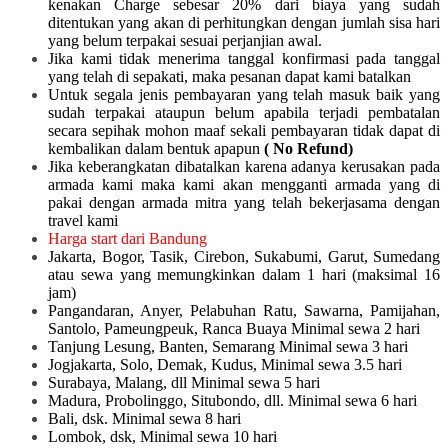
kenakan Charge sebesar 20% dari biaya yang sudah
ditentukan yang akan di perhitungkan dengan jumlah sisa hari
yang belum terpakai sesuai perjanjian awal.
Jika kami tidak menerima tanggal konfirmasi pada tanggal
yang telah di sepakati, maka pesanan dapat kami batalkan
Untuk segala jenis pembayaran yang telah masuk baik yang
sudah terpakai ataupun belum apabila terjadi pembatalan
secara sepihak mohon maaf sekali pembayaran tidak dapat di
kembalikan dalam bentuk apapun
( No Refund)
Jika keberangkatan dibatalkan karena adanya kerusakan pada
armada kami maka kami akan mengganti armada yang di
pakai dengan armada mitra yang telah bekerjasama dengan
travel kami
Harga start dari Bandung
Jakarta, Bogor, Tasik, Cirebon, Sukabumi, Garut, Sumedang
atau sewa yang memungkinkan dalam 1 hari (maksimal 16
jam)
Pangandaran, Anyer, Pelabuhan Ratu, Sawarna, Pamijahan,
Santolo, Pameungpeuk, Ranca Buaya Minimal sewa 2 hari
Tanjung Lesung, Banten, Semarang Minimal sewa 3 hari
Jogjakarta, Solo, Demak, Kudus, Minimal sewa 3.5 hari
Surabaya, Malang, dll Minimal sewa 5 hari
Madura, Probolinggo, Situbondo, dll. Minimal sewa 6 hari
Bali, dsk. Minimal sewa 8 hari
Lombok, dsk, Minimal sewa 10 hari