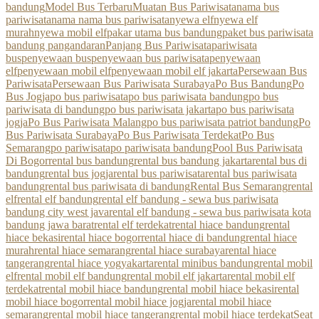
bandung
Model Bus Terbaru
Muatan Bus Pariwisata
nama bus
pariwisata
nama nama bus pariwisata
nyewa elf
nyewa elf
murah
nyewa mobil elf
pakar utama bus bandung
paket bus pariwisata
bandung pangandaran
Panjang Bus Pariwisata
pariwisata
bus
penyewaan bus
penyewaan bus pariwisata
penyewaan
elf
penyewaan mobil elf
penyewaan mobil elf jakarta
Persewaan Bus
Pariwisata
Persewaan Bus Pariwisata Surabaya
Po Bus Bandung
Po
Bus Jogja
po bus pariwisata
po bus pariwisata bandung
po bus
pariwisata di bandung
po bus pariwisata jakarta
po bus pariwisata
jogja
Po Bus Pariwisata Malang
po bus pariwisata patriot bandung
Po
Bus Pariwisata Surabaya
Po Bus Pariwisata Terdekat
Po Bus
Semarang
po pariwisata
po pariwisata bandung
Pool Bus Pariwisata
Di Bogor
rental bus bandung
rental bus bandung jakarta
rental bus di
bandung
rental bus jogja
rental bus pariwisata
rental bus pariwisata
bandung
rental bus pariwisata di bandung
Rental Bus Semarang
rental
elf
rental elf bandung
rental elf bandung - sewa bus pariwisata
bandung city west java
rental elf bandung - sewa bus pariwisata kota
bandung jawa barat
rental elf terdekat
rental hiace bandung
rental
hiace bekasi
rental hiace bogor
rental hiace di bandung
rental hiace
murah
rental hiace semarang
rental hiace surabaya
rental hiace
tangerang
rental hiace yogyakarta
rental minibus bandung
rental mobil
elf
rental mobil elf bandung
rental mobil elf jakarta
rental mobil elf
terdekat
rental mobil hiace bandung
rental mobil hiace bekasi
rental
mobil hiace bogor
rental mobil hiace jogja
rental mobil hiace
semarang
rental mobil hiace tangerang
rental mobil hiace terdekat
Seat