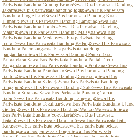
Pariwisata Bandung Gunung Bromo
Sewa Bus Pariwisata Bandung
Jakarta
sewa bus pariwisata bandung jogja
Sewa Bus Pariwisata
Bandung Jungle Land
Sewa Bus Pariwisata Bandung Kuala
Lumpur
Sewa Bus Pariwisata Bandung Lampung
Sewa Bus
Pariwisata Bandung Lombok
Sewa Bus Pariwisata Bandung
Malang
Sewa Bus Pariwisata Bandung Malaysia
Sewa Bus
Pariwisata Bandung Medan
sewa bus pariwisata bandung
murah
Sewa Bus Pariwisata Bandung Padang
Sewa Bus Pariwisata
Bandung Palembang
sewa bus pariwisata bandung
pangandaran
Sewa Bus Pariwisata Bandung Pantai Barat
Pangandaran
Sewa Bus Pariwisata Bandung Pantai Timur
Pangandaran
Sewa Bus Pariwisata Bandung Pontianak
Sewa Bus
Pariwisata Bandung Prambanan
Sewa Bus Pariwisata Bandung
Santolo
Sewa Bus Pariwisata Bandung Semarang
Sewa Bus
Pariwisata Bandung Sidoarjo
Sewa Bus Pariwisata Bandung
Singapura
Sewa Bus Pariwisata Bandung Solo
Sewa Bus Pariwisata
Bandung Surabaya
Sewa Bus Pariwisata Bandung Taman
Safari
Sewa Bus Pariwisata Bandung Tangerang
Sewa Bus
Pariwisata Bandung Tegalluar
Sewa Bus Pariwisata Bandung Ujung
Genteng
Sewa Bus Pariwisata Bandung Wahoo Waterworld
Sewa
Bus Pariwisata Bandung Yogyakarta
Sewa Bus Pariwisata
Batam
Sewa Bus Pariwisata Batu Hiu
Sewa Bus Pariwisata Batu
Karas
sewa bus pariwisata bekasi
sewa bus pariwisata bekasi
bandung
sewa bus pariwisata bogor
Sewa Bus Pariwisata
Brunei
Sewa Bus Pariwisata Cagar Alam
sewa bus pariwisata