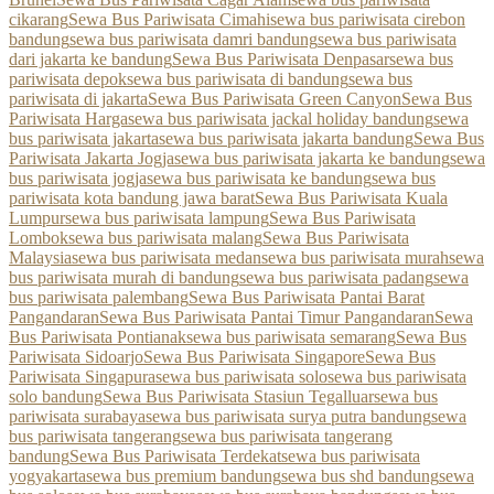
cikarang
Sewa Bus Pariwisata Cimahi
sewa bus pariwisata cirebon
bandung
sewa bus pariwisata damri bandung
sewa bus pariwisata
dari jakarta ke bandung
Sewa Bus Pariwisata Denpasar
sewa bus
pariwisata depok
sewa bus pariwisata di bandung
sewa bus
pariwisata di jakarta
Sewa Bus Pariwisata Green Canyon
Sewa Bus
Pariwisata Harga
sewa bus pariwisata jackal holiday bandung
sewa
bus pariwisata jakarta
sewa bus pariwisata jakarta bandung
Sewa Bus
Pariwisata Jakarta Jogja
sewa bus pariwisata jakarta ke bandung
sewa
bus pariwisata jogja
sewa bus pariwisata ke bandung
sewa bus
pariwisata kota bandung jawa barat
Sewa Bus Pariwisata Kuala
Lumpur
sewa bus pariwisata lampung
Sewa Bus Pariwisata
Lombok
sewa bus pariwisata malang
Sewa Bus Pariwisata
Malaysia
sewa bus pariwisata medan
sewa bus pariwisata murah
sewa
bus pariwisata murah di bandung
sewa bus pariwisata padang
sewa
bus pariwisata palembang
Sewa Bus Pariwisata Pantai Barat
Pangandaran
Sewa Bus Pariwisata Pantai Timur Pangandaran
Sewa
Bus Pariwisata Pontianak
sewa bus pariwisata semarang
Sewa Bus
Pariwisata Sidoarjo
Sewa Bus Pariwisata Singapore
Sewa Bus
Pariwisata Singapura
sewa bus pariwisata solo
sewa bus pariwisata
solo bandung
Sewa Bus Pariwisata Stasiun Tegalluar
sewa bus
pariwisata surabaya
sewa bus pariwisata surya putra bandung
sewa
bus pariwisata tangerang
sewa bus pariwisata tangerang
bandung
Sewa Bus Pariwisata Terdekat
sewa bus pariwisata
yogyakarta
sewa bus premium bandung
sewa bus shd bandung
sewa