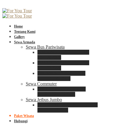
Home
Tentang Kami
Gallery
Sewa Armada
Sewa Bus Pariwisata
Bus Medium ADIPUTRO
25 – 29 Seat
Bus Medium ADIPUTRO
31 – 33 Seat
Big Bus 3+ ADIPUTRO
35 – 39 – 41 Seat
Sewa Commuter
Sewa Toyota Commuter
4 – 8 – 12 – 15 Seat
Sewa Jetbus Jumbo
Jetbus Jumbo 3+ ADIPUTRO
8 – 14 – 18 Seat
Paket Wisata
Hubungi