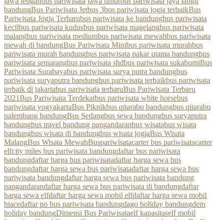
jawa tengah
bus pariwisata jawa timur
bus pariwisata jaya langit
bandung
Bus Pariwisata Jetbus 3
bus pariwisata jogja terbaik
Bus
Pariwisata Jogja Terbaru
bus pariwisata ke bandung
bus pariwisata
kecil
bus pariwisata kudus
bus pariwisata magelang
bus pariwisata
malang
bus pariwisata medium
bus pariwisata mewah
bus pariwisata
mewah di bandung
Bus Pariwisata Mini
bus pariwisata murah
bus
pariwisata murah bandung
bus pariwisata pakar utama bandung
bus
pariwisata semarang
bus pariwisata shd
bus pariwisata sukabumi
Bus
Pariwisata Surabaya
bus pariwisata surya putra bandung
bus
pariwisata suryaputra bandung
bus pariwisata terbaik
bus pariwisata
terbaik di jakarta
bus pariwisata terbaru
Bus Pariwisata Terbaru
2021
Bus Pariwisata Terdekat
bus pariwisata white horse
bus
pariwisata yogyakarta
Bus Piknik
bus qitarabu bandung
bus qitarabu
palembang bandung
Bus Sedang
bus sewa bandung
bus suryaputra
bandung
bus travel bandung pangandaran
bus wisata
bus wisata
bandung
bus wisata di bandung
bus wisata jogja
Bus Wisata
Malang
Bus Wisata Mewah
Buspariwisata
carter bus pariwisata
carter
elf
city miles bus pariwisata bandung
daftar bus pariwisata
bandung
daftar harga bus pariwisata
daftar harga sewa bus
bandung
daftar harga sewa bus pariwisata
daftar harga sewa bus
pariwisata bandung
daftar harga sewa bus pariwisata bandung
pangandaran
daftar harga sewa bus pariwisata di bandung
daftar
harga sewa elf
daftar harga sewa mobil elf
daftar harga sewa mobil
hiace
daftar po bus pariwisata bandung
dago holiday bandung
dem
holiday bandung
Dimensi Bus Pariwisata
elf kapasitas
elf mobil