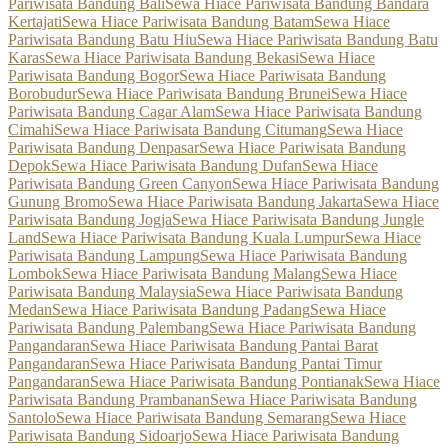
Pariwisata Bandung Bali
Sewa Hiace Pariwisata Bandung Bandara
Kertajati
Sewa Hiace Pariwisata Bandung Batam
Sewa Hiace
Pariwisata Bandung Batu Hiu
Sewa Hiace Pariwisata Bandung Batu
Karas
Sewa Hiace Pariwisata Bandung Bekasi
Sewa Hiace
Pariwisata Bandung Bogor
Sewa Hiace Pariwisata Bandung
Borobudur
Sewa Hiace Pariwisata Bandung Brunei
Sewa Hiace
Pariwisata Bandung Cagar Alam
Sewa Hiace Pariwisata Bandung
Cimahi
Sewa Hiace Pariwisata Bandung Citumang
Sewa Hiace
Pariwisata Bandung Denpasar
Sewa Hiace Pariwisata Bandung
Depok
Sewa Hiace Pariwisata Bandung Dufan
Sewa Hiace
Pariwisata Bandung Green Canyon
Sewa Hiace Pariwisata Bandung
Gunung Bromo
Sewa Hiace Pariwisata Bandung Jakarta
Sewa Hiace
Pariwisata Bandung Jogja
Sewa Hiace Pariwisata Bandung Jungle
Land
Sewa Hiace Pariwisata Bandung Kuala Lumpur
Sewa Hiace
Pariwisata Bandung Lampung
Sewa Hiace Pariwisata Bandung
Lombok
Sewa Hiace Pariwisata Bandung Malang
Sewa Hiace
Pariwisata Bandung Malaysia
Sewa Hiace Pariwisata Bandung
Medan
Sewa Hiace Pariwisata Bandung Padang
Sewa Hiace
Pariwisata Bandung Palembang
Sewa Hiace Pariwisata Bandung
Pangandaran
Sewa Hiace Pariwisata Bandung Pantai Barat
Pangandaran
Sewa Hiace Pariwisata Bandung Pantai Timur
Pangandaran
Sewa Hiace Pariwisata Bandung Pontianak
Sewa Hiace
Pariwisata Bandung Prambanan
Sewa Hiace Pariwisata Bandung
Santolo
Sewa Hiace Pariwisata Bandung Semarang
Sewa Hiace
Pariwisata Bandung Sidoarjo
Sewa Hiace Pariwisata Bandung