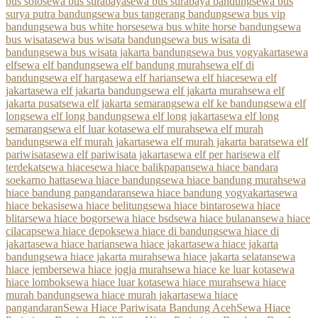
bus solo
sewa bus surabaya
sewa bus surabaya bandung
sewa bus
surya putra bandung
sewa bus tangerang bandung
sewa bus vip
bandung
sewa bus white horse
sewa bus white horse bandung
sewa
bus wisata
sewa bus wisata bandung
sewa bus wisata di
bandung
sewa bus wisata jakarta bandung
sewa bus yogyakarta
sewa
elf
sewa elf bandung
sewa elf bandung murah
sewa elf di
bandung
sewa elf harga
sewa elf harian
sewa elf hiace
sewa elf
jakarta
sewa elf jakarta bandung
sewa elf jakarta murah
sewa elf
jakarta pusat
sewa elf jakarta semarang
sewa elf ke bandung
sewa elf
long
sewa elf long bandung
sewa elf long jakarta
sewa elf long
semarang
sewa elf luar kota
sewa elf murah
sewa elf murah
bandung
sewa elf murah jakarta
sewa elf murah jakarta barat
sewa elf
pariwisata
sewa elf pariwisata jakarta
sewa elf per hari
sewa elf
terdekat
sewa hiace
sewa hiace balikpapan
sewa hiace bandara
soekarno hatta
sewa hiace bandung
sewa hiace bandung murah
sewa
hiace bandung pangandaran
sewa hiace bandung yogyakarta
sewa
hiace bekasi
sewa hiace belitung
sewa hiace bintaro
sewa hiace
blitar
sewa hiace bogor
sewa hiace bsd
sewa hiace bulanan
sewa hiace
cilacap
sewa hiace depok
sewa hiace di bandung
sewa hiace di
jakarta
sewa hiace harian
sewa hiace jakarta
sewa hiace jakarta
bandung
sewa hiace jakarta murah
sewa hiace jakarta selatan
sewa
hiace jember
sewa hiace jogja murah
sewa hiace ke luar kota
sewa
hiace lombok
sewa hiace luar kota
sewa hiace murah
sewa hiace
murah bandung
sewa hiace murah jakarta
sewa hiace
pangandaran
Sewa Hiace Pariwisata Bandung Aceh
Sewa Hiace