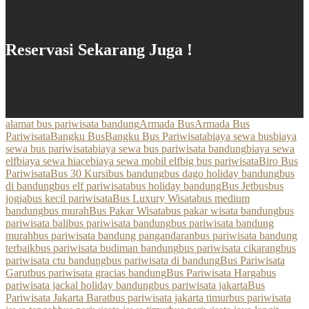
Reservasi Sekarang Juga !
alamat bus pariwisata bandung
Armada Bus
Armada Bus
Pariwisata
Bangku Bus
Bangku Bus Pariwisata
biaya sewa bus
biaya
sewa bus pariwisata
biaya sewa bus pariwisata bandung
biaya sewa
elf
biaya sewa hiace
biaya sewa mobil elf
big bus pariwisata
Biro Bus
Pariwisata
Bus 30 Kursi
bus bandung
bus dago holiday bandung
bus
di bandung
bus elf pariwisata
bus holiday bandung
Bus Jetbus
bus
jogja
bus kecil pariwisata
Bus Luxury Wisata
bus medium
bandung
bus murah
Bus Pakar Wisata
bus pakar wisata bandung
bus
pariwisata bali
bus pariwisata bandung
bus pariwisata bandung
murah
bus pariwisata bandung pangandaran
bus pariwisata bandung
terbaik
bus pariwisata budiman bandung
bus pariwisata cikarang
bus
pariwisata ctu bandung
bus pariwisata di bandung
Bus Pariwisata
Garut
bus pariwisata gracias bandung
Bus Pariwisata Harga
bus
pariwisata jackal holiday bandung
bus pariwisata jakarta
Bus
Pariwisata Jakarta Barat
bus pariwisata jakarta timur
bus pariwisata