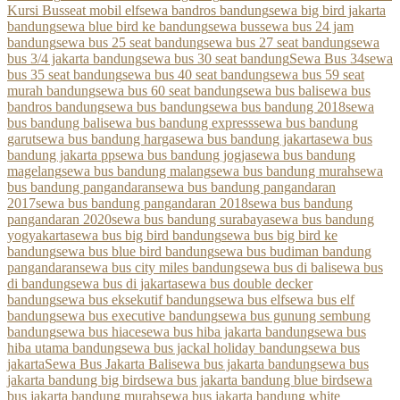
Kursi Bus
seat mobil elf
sewa bandros bandung
sewa big bird jakarta
bandung
sewa blue bird ke bandung
sewa bus
sewa bus 24 jam
bandung
sewa bus 25 seat bandung
sewa bus 27 seat bandung
sewa
bus 3/4 jakarta bandung
sewa bus 30 seat bandung
Sewa Bus 34
sewa
bus 35 seat bandung
sewa bus 40 seat bandung
sewa bus 59 seat
murah bandung
sewa bus 60 seat bandung
sewa bus bali
sewa bus
bandros bandung
sewa bus bandung
sewa bus bandung 2018
sewa
bus bandung bali
sewa bus bandung express
sewa bus bandung
garut
sewa bus bandung harga
sewa bus bandung jakarta
sewa bus
bandung jakarta pp
sewa bus bandung jogja
sewa bus bandung
magelang
sewa bus bandung malang
sewa bus bandung murah
sewa
bus bandung pangandaran
sewa bus bandung pangandaran
2017
sewa bus bandung pangandaran 2018
sewa bus bandung
pangandaran 2020
sewa bus bandung surabaya
sewa bus bandung
yogyakarta
sewa bus big bird bandung
sewa bus big bird ke
bandung
sewa bus blue bird bandung
sewa bus budiman bandung
pangandaran
sewa bus city miles bandung
sewa bus di bali
sewa bus
di bandung
sewa bus di jakarta
sewa bus double decker
bandung
sewa bus eksekutif bandung
sewa bus elf
sewa bus elf
bandung
sewa bus executive bandung
sewa bus gunung sembung
bandung
sewa bus hiace
sewa bus hiba jakarta bandung
sewa bus
hiba utama bandung
sewa bus jackal holiday bandung
sewa bus
jakarta
Sewa Bus Jakarta Bali
sewa bus jakarta bandung
sewa bus
jakarta bandung big bird
sewa bus jakarta bandung blue bird
sewa
bus jakarta bandung murah
sewa bus jakarta bandung white