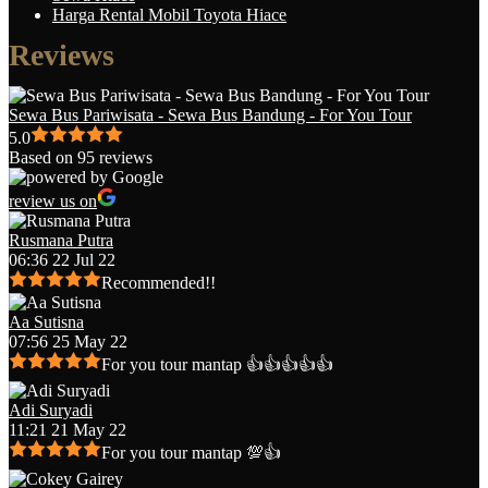
Harga Rental Mobil Toyota Hiace
Reviews
Sewa Bus Pariwisata - Sewa Bus Bandung - For You Tour
5.0
Based on 95 reviews
review us on
Rusmana Putra
06:36 22 Jul 22
Recommended!!
Aa Sutisna
07:56 25 May 22
For you tour mantap 👍👍👍👍👍
Adi Suryadi
11:21 21 May 22
For you tour mantap 💯👍