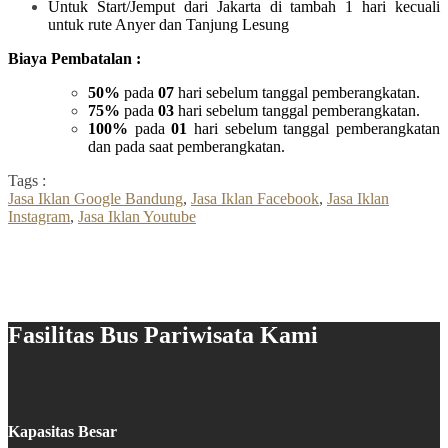
Untuk Start/Jemput dari Jakarta di tambah 1 hari kecuali
untuk rute Anyer dan Tanjung Lesung
Biaya Pembatalan :
50%
pada
07
hari sebelum tanggal pemberangkatan.
75%
pada
03
hari sebelum tanggal pemberangkatan.
100%
pada
01
hari sebelum tanggal pemberangkatan
dan pada saat pemberangkatan.
Tags :
Jasa Iklan Google Bandung
,
Jasa Iklan Facebook
,
Jasa Iklan
Instagram
,
Jasa Iklan Youtube
Fasilitas Bus Pariwisata Kami
Kapasitas Besar