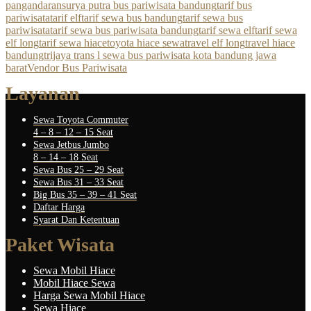
pangandaran
surya putra bus pariwisata bandung
tarif bus
pariwisata
tarif elf
tarif sewa bus bandung
tarif sewa bus
pariwisata
tarif sewa bus pariwisata bandung
tarif sewa elf
tarif sewa
elf long
tarif sewa hiace
toyota hiace sewa
travel elf long
travel hiace
bandung
trijaya trans l sewa bus pariwisata kota bandung jawa
barat
Vendor Bus Pariwisata
Layanan
Sewa Toyota Commuter
4 – 8 – 12 – 15 Seat
Sewa Jetbus Jumbo
8 – 14 – 18 Seat
Sewa Bus 25 – 29 Seat
Sewa Bus 31 – 33 Seat
Big Bus 35 – 39 – 41 Seat
Daftar Harga
Syarat Dan Ketentuan
Paket Wisata
Sewa Mobil Hiace
Mobil Hiace Sewa
Harga Sewa Mobil Hiace
Sewa Hiace