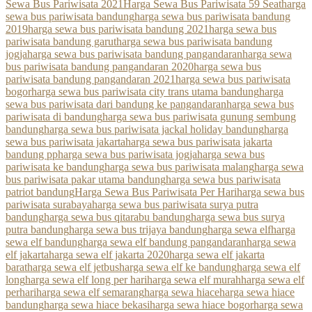
Sewa Bus Pariwisata 2021
Harga Sewa Bus Pariwisata 59 Seat
harga
sewa bus pariwisata bandung
harga sewa bus pariwisata bandung
2019
harga sewa bus pariwisata bandung 2021
harga sewa bus
pariwisata bandung garut
harga sewa bus pariwisata bandung
jogja
harga sewa bus pariwisata bandung pangandaran
harga sewa
bus pariwisata bandung pangandaran 2020
harga sewa bus
pariwisata bandung pangandaran 2021
harga sewa bus pariwisata
bogor
harga sewa bus pariwisata city trans utama bandung
harga
sewa bus pariwisata dari bandung ke pangandaran
harga sewa bus
pariwisata di bandung
harga sewa bus pariwisata gunung sembung
bandung
harga sewa bus pariwisata jackal holiday bandung
harga
sewa bus pariwisata jakarta
harga sewa bus pariwisata jakarta
bandung pp
harga sewa bus pariwisata jogja
harga sewa bus
pariwisata ke bandung
harga sewa bus pariwisata malang
harga sewa
bus pariwisata pakar utama bandung
harga sewa bus pariwisata
patriot bandung
Harga Sewa Bus Pariwisata Per Hari
harga sewa bus
pariwisata surabaya
harga sewa bus pariwisata surya putra
bandung
harga sewa bus qitarabu bandung
harga sewa bus surya
putra bandung
harga sewa bus trijaya bandung
harga sewa elf
harga
sewa elf bandung
harga sewa elf bandung pangandaran
harga sewa
elf jakarta
harga sewa elf jakarta 2020
harga sewa elf jakarta
barat
harga sewa elf jetbus
harga sewa elf ke bandung
harga sewa elf
long
harga sewa elf long per hari
harga sewa elf murah
harga sewa elf
perhari
harga sewa elf semarang
harga sewa hiace
harga sewa hiace
bandung
harga sewa hiace bekasi
harga sewa hiace bogor
harga sewa