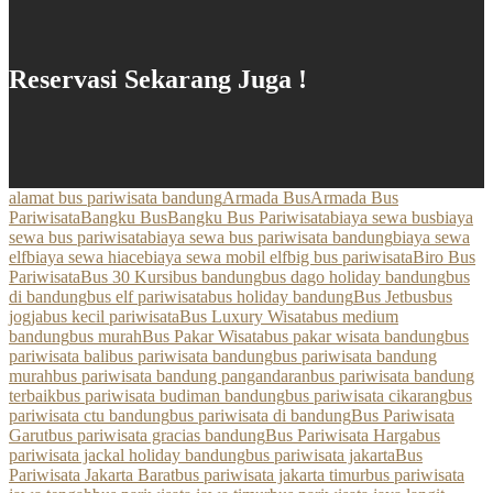
Reservasi Sekarang Juga !
alamat bus pariwisata bandung
Armada Bus
Armada Bus
Pariwisata
Bangku Bus
Bangku Bus Pariwisata
biaya sewa bus
biaya
sewa bus pariwisata
biaya sewa bus pariwisata bandung
biaya sewa
elf
biaya sewa hiace
biaya sewa mobil elf
big bus pariwisata
Biro Bus
Pariwisata
Bus 30 Kursi
bus bandung
bus dago holiday bandung
bus
di bandung
bus elf pariwisata
bus holiday bandung
Bus Jetbus
bus
jogja
bus kecil pariwisata
Bus Luxury Wisata
bus medium
bandung
bus murah
Bus Pakar Wisata
bus pakar wisata bandung
bus
pariwisata bali
bus pariwisata bandung
bus pariwisata bandung
murah
bus pariwisata bandung pangandaran
bus pariwisata bandung
terbaik
bus pariwisata budiman bandung
bus pariwisata cikarang
bus
pariwisata ctu bandung
bus pariwisata di bandung
Bus Pariwisata
Garut
bus pariwisata gracias bandung
Bus Pariwisata Harga
bus
pariwisata jackal holiday bandung
bus pariwisata jakarta
Bus
Pariwisata Jakarta Barat
bus pariwisata jakarta timur
bus pariwisata