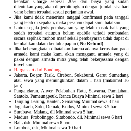
kenakan Charge sebesar 20% dari biaya yang sudah
ditentukan yang akan di perhitungkan dengan jumlah sisa hari
yang belum terpakai sesuai perjanjian awal.
Jika kami tidak menerima tanggal konfirmasi pada tanggal
yang telah di sepakati, maka pesanan dapat kami batalkan
Untuk segala jenis pembayaran yang telah masuk baik yang
sudah terpakai ataupun belum apabila terjadi pembatalan
secara sepihak mohon maaf sekali pembayaran tidak dapat di
kembalikan dalam bentuk apapun
( No Refund)
Jika keberangkatan dibatalkan karena adanya kerusakan pada
armada kami maka kami akan mengganti armada yang di
pakai dengan armada mitra yang telah bekerjasama dengan
travel kami
Harga start dari Bandung
Jakarta, Bogor, Tasik, Cirebon, Sukabumi, Garut, Sumedang
atau sewa yang memungkinkan dalam 1 hari (maksimal 16
jam)
Pangandaran, Anyer, Pelabuhan Ratu, Sawarna, Pamijahan,
Santolo, Pameungpeuk, Ranca Buaya Minimal sewa 2 hari
Tanjung Lesung, Banten, Semarang Minimal sewa 3 hari
Jogjakarta, Solo, Demak, Kudus, Minimal sewa 3.5 hari
Surabaya, Malang, dll Minimal sewa 5 hari
Madura, Probolinggo, Situbondo, dll. Minimal sewa 6 hari
Bali, dsk. Minimal sewa 8 hari
Lombok, dsk, Minimal sewa 10 hari