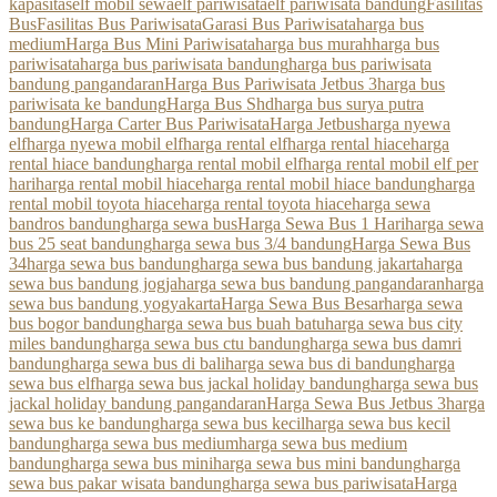
kapasitas
elf mobil sewa
elf pariwisata
elf pariwisata bandung
Fasilitas
Bus
Fasilitas Bus Pariwisata
Garasi Bus Pariwisata
harga bus
medium
Harga Bus Mini Pariwisata
harga bus murah
harga bus
pariwisata
harga bus pariwisata bandung
harga bus pariwisata
bandung pangandaran
Harga Bus Pariwisata Jetbus 3
harga bus
pariwisata ke bandung
Harga Bus Shd
harga bus surya putra
bandung
Harga Carter Bus Pariwisata
Harga Jetbus
harga nyewa
elf
harga nyewa mobil elf
harga rental elf
harga rental hiace
harga
rental hiace bandung
harga rental mobil elf
harga rental mobil elf per
hari
harga rental mobil hiace
harga rental mobil hiace bandung
harga
rental mobil toyota hiace
harga rental toyota hiace
harga sewa
bandros bandung
harga sewa bus
Harga Sewa Bus 1 Hari
harga sewa
bus 25 seat bandung
harga sewa bus 3/4 bandung
Harga Sewa Bus
34
harga sewa bus bandung
harga sewa bus bandung jakarta
harga
sewa bus bandung jogja
harga sewa bus bandung pangandaran
harga
sewa bus bandung yogyakarta
Harga Sewa Bus Besar
harga sewa
bus bogor bandung
harga sewa bus buah batu
harga sewa bus city
miles bandung
harga sewa bus ctu bandung
harga sewa bus damri
bandung
harga sewa bus di bali
harga sewa bus di bandung
harga
sewa bus elf
harga sewa bus jackal holiday bandung
harga sewa bus
jackal holiday bandung pangandaran
Harga Sewa Bus Jetbus 3
harga
sewa bus ke bandung
harga sewa bus kecil
harga sewa bus kecil
bandung
harga sewa bus medium
harga sewa bus medium
bandung
harga sewa bus mini
harga sewa bus mini bandung
harga
sewa bus pakar wisata bandung
harga sewa bus pariwisata
Harga