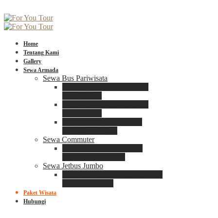
Home
Tentang Kami
Gallery
Sewa Armada
Sewa Bus Pariwisata
Bus Medium ADIPUTRO
25 – 29 Seat
Bus Medium ADIPUTRO
31 – 33 Seat
Big Bus 3+ ADIPUTRO
35 – 39 – 41 Seat
Sewa Commuter
Sewa Toyota Commuter
4 – 8 – 12 – 15 Seat
Sewa Jetbus Jumbo
Jetbus Jumbo 3+ ADIPUTRO
8 – 14 – 18 Seat
Paket Wisata
Hubungi