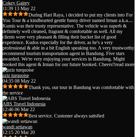
Cokey Gairey
11:39 13 May 22
During Hari Raya, i decided to put my clients into For
You Tour & a kindhearted gentle funny driver named Irman a.k.a.
...
Kumis was their trusty representative. The vehicle was superb &
definitely well cleaned, fragrant & comfortable as well. All my
clients were very pleasant & filling their bucket list of good
experience. Kudos especially for the driver, as he's a very
professional & able in a bit English speaking too. A very trustworthy
recommend tourism transportation agent in Bandung. Five stars
awarded. We're very enjoying your services in Bandung. Might
booked this agent & Irman for our future booked. Cheers!!
read more
aziz turquoise
04:35 08 May 22
Thank you, our tour in Bandung was comfortable with
the service
ABS Travel Indonesia
12:46 06 Mar 22
Best service. Customer always satisfied
wandi setiawan
12:15 20 Mar 20