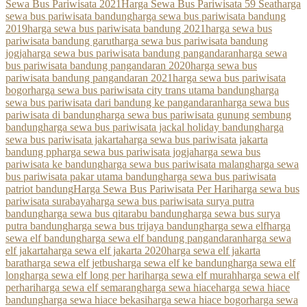
Sewa Bus Pariwisata 2021
Harga Sewa Bus Pariwisata 59 Seat
harga
sewa bus pariwisata bandung
harga sewa bus pariwisata bandung
2019
harga sewa bus pariwisata bandung 2021
harga sewa bus
pariwisata bandung garut
harga sewa bus pariwisata bandung
jogja
harga sewa bus pariwisata bandung pangandaran
harga sewa
bus pariwisata bandung pangandaran 2020
harga sewa bus
pariwisata bandung pangandaran 2021
harga sewa bus pariwisata
bogor
harga sewa bus pariwisata city trans utama bandung
harga
sewa bus pariwisata dari bandung ke pangandaran
harga sewa bus
pariwisata di bandung
harga sewa bus pariwisata gunung sembung
bandung
harga sewa bus pariwisata jackal holiday bandung
harga
sewa bus pariwisata jakarta
harga sewa bus pariwisata jakarta
bandung pp
harga sewa bus pariwisata jogja
harga sewa bus
pariwisata ke bandung
harga sewa bus pariwisata malang
harga sewa
bus pariwisata pakar utama bandung
harga sewa bus pariwisata
patriot bandung
Harga Sewa Bus Pariwisata Per Hari
harga sewa bus
pariwisata surabaya
harga sewa bus pariwisata surya putra
bandung
harga sewa bus qitarabu bandung
harga sewa bus surya
putra bandung
harga sewa bus trijaya bandung
harga sewa elf
harga
sewa elf bandung
harga sewa elf bandung pangandaran
harga sewa
elf jakarta
harga sewa elf jakarta 2020
harga sewa elf jakarta
barat
harga sewa elf jetbus
harga sewa elf ke bandung
harga sewa elf
long
harga sewa elf long per hari
harga sewa elf murah
harga sewa elf
perhari
harga sewa elf semarang
harga sewa hiace
harga sewa hiace
bandung
harga sewa hiace bekasi
harga sewa hiace bogor
harga sewa