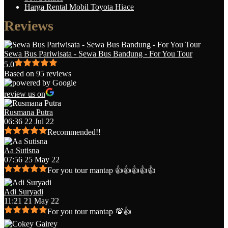
Harga Rental Mobil Toyota Hiace
Reviews
Sewa Bus Pariwisata - Sewa Bus Bandung - For You Tour
5.0
Based on 95 reviews
review us on
Rusmana Putra
06:36 22 Jul 22
Recommended!!
Aa Sutisna
07:56 25 May 22
For you tour mantap 👍👍👍👍👍
Adi Suryadi
11:21 21 May 22
For you tour mantap 💯👍