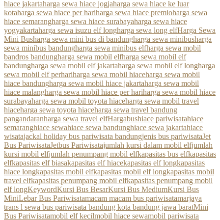
hiace jakarta
harga sewa hiace jogja
harga sewa hiace ke luar
kota
harga sewa hiace per hari
harga sewa hiace premio
harga sewa
hiace semarang
harga sewa hiace surabaya
harga sewa hiace
yogyakarta
harga sewa isuzu elf long
harga sewa long elf
Harga Sewa
Mini Bus
harga sewa mini bus di bandung
harga sewa minibus
harga
sewa minibus bandung
harga sewa minibus elf
harga sewa mobil
bandros bandung
harga sewa mobil elf
harga sewa mobil elf
bandung
harga sewa mobil elf jakarta
harga sewa mobil elf long
harga
sewa mobil elf perhari
harga sewa mobil hiace
harga sewa mobil
hiace bandung
harga sewa mobil hiace jakarta
harga sewa mobil
hiace malang
harga sewa mobil hiace per hari
harga sewa mobil hiace
surabaya
harga sewa mobil toyota hiace
harga sewa mobil travel
hiace
harga sewa toyota hiace
harga sewa travel bandung
pangandaran
harga sewa travel elf
Hargabus
hiace pariwisata
hiace
semarang
hiace sewa
hiace sewa bandung
hiace sewa jakarta
hiace
wisata
jackal holiday bus pariwisata bandung
jenis bus pariwisata
Jet
Bus Pariwisata
Jetbus Pariwisata
jumlah kursi dalam mobil elf
jumlah
kursi mobil elf
jumlah penumpang mobil elf
kapasitas bus elf
kapasitas
elf
kapasitas elf biasa
kapasitas elf hiace
kapasitas elf long
kapasitas
hiace long
kapasitas mobil elf
kapasitas mobil elf long
kapasitas mobil
travel elf
kapasitas penumpang mobil elf
kapasitas penumpang mobil
elf long
Keyword
Kursi Bus Besar
Kursi Bus Medium
Kursi Bus
Mini
Lebar Bus Pariwisata
macam macam bus pariwisata
marjaya
trans l sewa bus pariwisata bandung kota bandung jawa barat
Mini
Bus Pariwisata
mobil elf kecil
mobil hiace sewa
mobil pariwisata