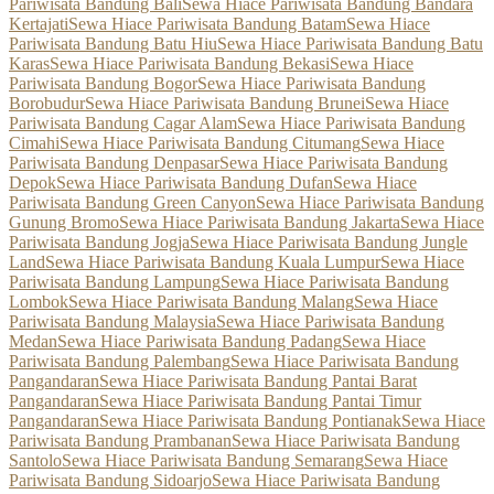
Pariwisata Bandung Bali
Sewa Hiace Pariwisata Bandung Bandara
Kertajati
Sewa Hiace Pariwisata Bandung Batam
Sewa Hiace
Pariwisata Bandung Batu Hiu
Sewa Hiace Pariwisata Bandung Batu
Karas
Sewa Hiace Pariwisata Bandung Bekasi
Sewa Hiace
Pariwisata Bandung Bogor
Sewa Hiace Pariwisata Bandung
Borobudur
Sewa Hiace Pariwisata Bandung Brunei
Sewa Hiace
Pariwisata Bandung Cagar Alam
Sewa Hiace Pariwisata Bandung
Cimahi
Sewa Hiace Pariwisata Bandung Citumang
Sewa Hiace
Pariwisata Bandung Denpasar
Sewa Hiace Pariwisata Bandung
Depok
Sewa Hiace Pariwisata Bandung Dufan
Sewa Hiace
Pariwisata Bandung Green Canyon
Sewa Hiace Pariwisata Bandung
Gunung Bromo
Sewa Hiace Pariwisata Bandung Jakarta
Sewa Hiace
Pariwisata Bandung Jogja
Sewa Hiace Pariwisata Bandung Jungle
Land
Sewa Hiace Pariwisata Bandung Kuala Lumpur
Sewa Hiace
Pariwisata Bandung Lampung
Sewa Hiace Pariwisata Bandung
Lombok
Sewa Hiace Pariwisata Bandung Malang
Sewa Hiace
Pariwisata Bandung Malaysia
Sewa Hiace Pariwisata Bandung
Medan
Sewa Hiace Pariwisata Bandung Padang
Sewa Hiace
Pariwisata Bandung Palembang
Sewa Hiace Pariwisata Bandung
Pangandaran
Sewa Hiace Pariwisata Bandung Pantai Barat
Pangandaran
Sewa Hiace Pariwisata Bandung Pantai Timur
Pangandaran
Sewa Hiace Pariwisata Bandung Pontianak
Sewa Hiace
Pariwisata Bandung Prambanan
Sewa Hiace Pariwisata Bandung
Santolo
Sewa Hiace Pariwisata Bandung Semarang
Sewa Hiace
Pariwisata Bandung Sidoarjo
Sewa Hiace Pariwisata Bandung