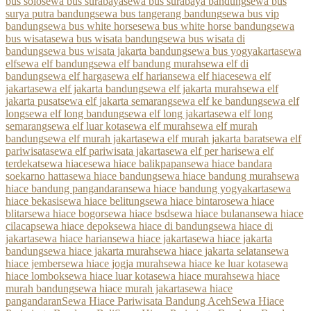
bus solo
sewa bus surabaya
sewa bus surabaya bandung
sewa bus
surya putra bandung
sewa bus tangerang bandung
sewa bus vip
bandung
sewa bus white horse
sewa bus white horse bandung
sewa
bus wisata
sewa bus wisata bandung
sewa bus wisata di
bandung
sewa bus wisata jakarta bandung
sewa bus yogyakarta
sewa
elf
sewa elf bandung
sewa elf bandung murah
sewa elf di
bandung
sewa elf harga
sewa elf harian
sewa elf hiace
sewa elf
jakarta
sewa elf jakarta bandung
sewa elf jakarta murah
sewa elf
jakarta pusat
sewa elf jakarta semarang
sewa elf ke bandung
sewa elf
long
sewa elf long bandung
sewa elf long jakarta
sewa elf long
semarang
sewa elf luar kota
sewa elf murah
sewa elf murah
bandung
sewa elf murah jakarta
sewa elf murah jakarta barat
sewa elf
pariwisata
sewa elf pariwisata jakarta
sewa elf per hari
sewa elf
terdekat
sewa hiace
sewa hiace balikpapan
sewa hiace bandara
soekarno hatta
sewa hiace bandung
sewa hiace bandung murah
sewa
hiace bandung pangandaran
sewa hiace bandung yogyakarta
sewa
hiace bekasi
sewa hiace belitung
sewa hiace bintaro
sewa hiace
blitar
sewa hiace bogor
sewa hiace bsd
sewa hiace bulanan
sewa hiace
cilacap
sewa hiace depok
sewa hiace di bandung
sewa hiace di
jakarta
sewa hiace harian
sewa hiace jakarta
sewa hiace jakarta
bandung
sewa hiace jakarta murah
sewa hiace jakarta selatan
sewa
hiace jember
sewa hiace jogja murah
sewa hiace ke luar kota
sewa
hiace lombok
sewa hiace luar kota
sewa hiace murah
sewa hiace
murah bandung
sewa hiace murah jakarta
sewa hiace
pangandaran
Sewa Hiace Pariwisata Bandung Aceh
Sewa Hiace