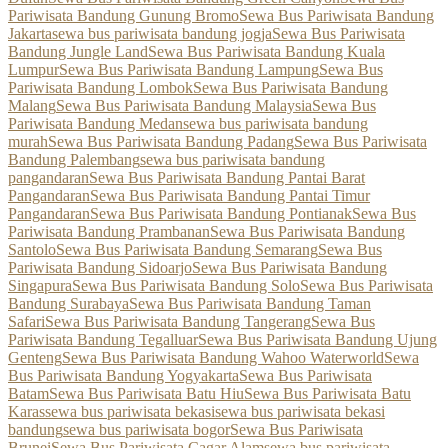
Pariwisata Bandung Gunung Bromo
Sewa Bus Pariwisata Bandung
Jakarta
sewa bus pariwisata bandung jogja
Sewa Bus Pariwisata
Bandung Jungle Land
Sewa Bus Pariwisata Bandung Kuala
Lumpur
Sewa Bus Pariwisata Bandung Lampung
Sewa Bus
Pariwisata Bandung Lombok
Sewa Bus Pariwisata Bandung
Malang
Sewa Bus Pariwisata Bandung Malaysia
Sewa Bus
Pariwisata Bandung Medan
sewa bus pariwisata bandung
murah
Sewa Bus Pariwisata Bandung Padang
Sewa Bus Pariwisata
Bandung Palembang
sewa bus pariwisata bandung
pangandaran
Sewa Bus Pariwisata Bandung Pantai Barat
Pangandaran
Sewa Bus Pariwisata Bandung Pantai Timur
Pangandaran
Sewa Bus Pariwisata Bandung Pontianak
Sewa Bus
Pariwisata Bandung Prambanan
Sewa Bus Pariwisata Bandung
Santolo
Sewa Bus Pariwisata Bandung Semarang
Sewa Bus
Pariwisata Bandung Sidoarjo
Sewa Bus Pariwisata Bandung
Singapura
Sewa Bus Pariwisata Bandung Solo
Sewa Bus Pariwisata
Bandung Surabaya
Sewa Bus Pariwisata Bandung Taman
Safari
Sewa Bus Pariwisata Bandung Tangerang
Sewa Bus
Pariwisata Bandung Tegalluar
Sewa Bus Pariwisata Bandung Ujung
Genteng
Sewa Bus Pariwisata Bandung Wahoo Waterworld
Sewa
Bus Pariwisata Bandung Yogyakarta
Sewa Bus Pariwisata
Batam
Sewa Bus Pariwisata Batu Hiu
Sewa Bus Pariwisata Batu
Karas
sewa bus pariwisata bekasi
sewa bus pariwisata bekasi
bandung
sewa bus pariwisata bogor
Sewa Bus Pariwisata
Brunei
Sewa Bus Pariwisata Cagar Alam
sewa bus pariwisata