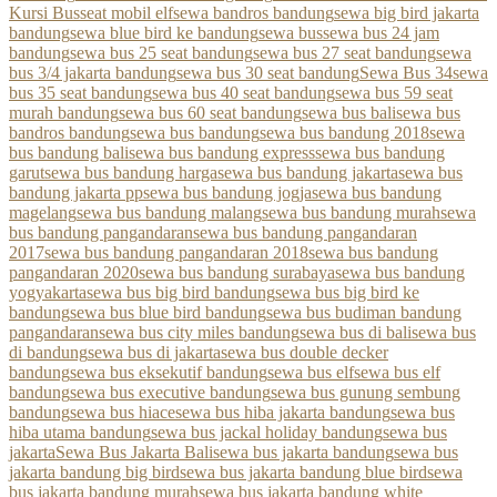
Kursi Bus
seat mobil elf
sewa bandros bandung
sewa big bird jakarta
bandung
sewa blue bird ke bandung
sewa bus
sewa bus 24 jam
bandung
sewa bus 25 seat bandung
sewa bus 27 seat bandung
sewa
bus 3/4 jakarta bandung
sewa bus 30 seat bandung
Sewa Bus 34
sewa
bus 35 seat bandung
sewa bus 40 seat bandung
sewa bus 59 seat
murah bandung
sewa bus 60 seat bandung
sewa bus bali
sewa bus
bandros bandung
sewa bus bandung
sewa bus bandung 2018
sewa
bus bandung bali
sewa bus bandung express
sewa bus bandung
garut
sewa bus bandung harga
sewa bus bandung jakarta
sewa bus
bandung jakarta pp
sewa bus bandung jogja
sewa bus bandung
magelang
sewa bus bandung malang
sewa bus bandung murah
sewa
bus bandung pangandaran
sewa bus bandung pangandaran
2017
sewa bus bandung pangandaran 2018
sewa bus bandung
pangandaran 2020
sewa bus bandung surabaya
sewa bus bandung
yogyakarta
sewa bus big bird bandung
sewa bus big bird ke
bandung
sewa bus blue bird bandung
sewa bus budiman bandung
pangandaran
sewa bus city miles bandung
sewa bus di bali
sewa bus
di bandung
sewa bus di jakarta
sewa bus double decker
bandung
sewa bus eksekutif bandung
sewa bus elf
sewa bus elf
bandung
sewa bus executive bandung
sewa bus gunung sembung
bandung
sewa bus hiace
sewa bus hiba jakarta bandung
sewa bus
hiba utama bandung
sewa bus jackal holiday bandung
sewa bus
jakarta
Sewa Bus Jakarta Bali
sewa bus jakarta bandung
sewa bus
jakarta bandung big bird
sewa bus jakarta bandung blue bird
sewa
bus jakarta bandung murah
sewa bus jakarta bandung white