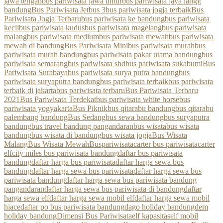
jawa tengah
bus pariwisata jawa timur
bus pariwisata jaya langit
bandung
Bus Pariwisata Jetbus 3
bus pariwisata jogja terbaik
Bus
Pariwisata Jogja Terbaru
bus pariwisata ke bandung
bus pariwisata
kecil
bus pariwisata kudus
bus pariwisata magelang
bus pariwisata
malang
bus pariwisata medium
bus pariwisata mewah
bus pariwisata
mewah di bandung
Bus Pariwisata Mini
bus pariwisata murah
bus
pariwisata murah bandung
bus pariwisata pakar utama bandung
bus
pariwisata semarang
bus pariwisata shd
bus pariwisata sukabumi
Bus
Pariwisata Surabaya
bus pariwisata surya putra bandung
bus
pariwisata suryaputra bandung
bus pariwisata terbaik
bus pariwisata
terbaik di jakarta
bus pariwisata terbaru
Bus Pariwisata Terbaru
2021
Bus Pariwisata Terdekat
bus pariwisata white horse
bus
pariwisata yogyakarta
Bus Piknik
bus qitarabu bandung
bus qitarabu
palembang bandung
Bus Sedang
bus sewa bandung
bus suryaputra
bandung
bus travel bandung pangandaran
bus wisata
bus wisata
bandung
bus wisata di bandung
bus wisata jogja
Bus Wisata
Malang
Bus Wisata Mewah
Buspariwisata
carter bus pariwisata
carter
elf
city miles bus pariwisata bandung
daftar bus pariwisata
bandung
daftar harga bus pariwisata
daftar harga sewa bus
bandung
daftar harga sewa bus pariwisata
daftar harga sewa bus
pariwisata bandung
daftar harga sewa bus pariwisata bandung
pangandaran
daftar harga sewa bus pariwisata di bandung
daftar
harga sewa elf
daftar harga sewa mobil elf
daftar harga sewa mobil
hiace
daftar po bus pariwisata bandung
dago holiday bandung
dem
holiday bandung
Dimensi Bus Pariwisata
elf kapasitas
elf mobil