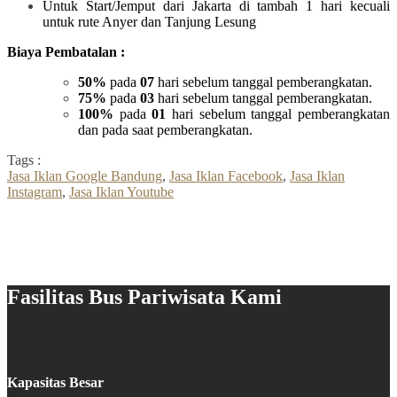
Untuk Start/Jemput dari Jakarta di tambah 1 hari kecuali
untuk rute Anyer dan Tanjung Lesung
Biaya Pembatalan :
50%
pada
07
hari sebelum tanggal pemberangkatan.
75%
pada
03
hari sebelum tanggal pemberangkatan.
100%
pada
01
hari sebelum tanggal pemberangkatan
dan pada saat pemberangkatan.
Tags :
Jasa Iklan Google Bandung
,
Jasa Iklan Facebook
,
Jasa Iklan
Instagram
,
Jasa Iklan Youtube
Fasilitas Bus Pariwisata Kami
Kapasitas Besar