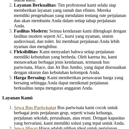
Layanan Berkualitas:
Tim profesional kami selalu siap
memberikan layanan yang ramah dan efisien. Mereka
memiliki pengetahuan yang mendalam tentang rute perjalanan
dan akan membantu Anda dalam setiap tahap perjalanan
Anda.
Fasilitas Modern:
Semua kendaraan kami dilengkapi dengan
fasilitas modern seperti AC, kursi yang nyaman, sistem
audiovisual, dan toilet. Ini membuat perjalanan Anda lebih
nyaman dan menghibur.
Fleksibilitas:
Kami menyadari bahwa setiap perjalanan
memiliki kebutuhan yang berbeda. Oleh karena itu, kami
menawarkan berbagai jenis kendaraan, termasuk bus
pariwisata, Hiace, dan Jet Bus Jumbo, yang dapat disesuaikan
dengan ukuran dan kebutuhan kelompok Anda.
Harga Bersaing:
Kami memberikan penawaran harga yang
bersaing sehingga Anda dapat menikmati perjalanan
berkualitas tanpa menguras anggaran Anda.
Layanan Kami:
Sewa Bus Pariwisata
:
Bus pariwisata kami cocok untuk
berbagai jenis perjalanan grup, seperti wisata keluarga,
perjalanan sekolah, perusahaan, atau reuni. Dengan kapasitas
yang bervariasi, kami memiliki solusi yang tepat untuk Anda.
Sewa Hiace
:
Hiace adalah pilihan ideal untuk perjalanan