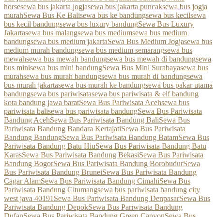
horse
sewa bus jakarta jogja
sewa bus jakarta puncak
sewa bus jogja
murah
Sewa Bus Ke Bali
sewa bus ke bandung
sewa bus kecil
sewa
bus kecil bandung
sewa bus luxury bandung
Sewa Bus Luxury
Jakarta
sewa bus malang
sewa bus medium
sewa bus medium
bandung
sewa bus medium jakarta
Sewa Bus Medium Jogja
sewa bus
medium murah bandung
sewa bus medium semarang
sewa bus
mewah
sewa bus mewah bandung
sewa bus mewah di bandung
sewa
bus mini
sewa bus mini bandung
Sewa Bus Mini Surabaya
sewa bus
murah
sewa bus murah bandung
sewa bus murah di bandung
sewa
bus murah jakarta
sewa bus murah ke bandung
sewa bus pakar utama
bandung
sewa bus pariwisata
sewa bus pariwisata & elf bandung
kota bandung jawa barat
Sewa Bus Pariwisata Aceh
sewa bus
pariwisata bali
sewa bus pariwisata bandung
Sewa Bus Pariwisata
Bandung Aceh
Sewa Bus Pariwisata Bandung Bali
Sewa Bus
Pariwisata Bandung Bandara Kertajati
Sewa Bus Pariwisata
Bandung Bandung
Sewa Bus Pariwisata Bandung Batam
Sewa Bus
Pariwisata Bandung Batu Hiu
Sewa Bus Pariwisata Bandung Batu
Karas
Sewa Bus Pariwisata Bandung Bekasi
Sewa Bus Pariwisata
Bandung Bogor
Sewa Bus Pariwisata Bandung Borobudur
Sewa
Bus Pariwisata Bandung Brunei
Sewa Bus Pariwisata Bandung
Cagar Alam
Sewa Bus Pariwisata Bandung Cimahi
Sewa Bus
Pariwisata Bandung Citumang
sewa bus pariwisata bandung city
west java 40191
Sewa Bus Pariwisata Bandung Denpasar
Sewa Bus
Pariwisata Bandung Depok
Sewa Bus Pariwisata Bandung
Dufan
Sewa Bus Pariwisata Bandung Green Canyon
Sewa Bus