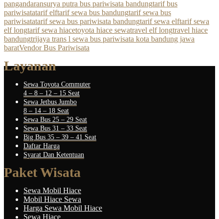
pangandaran
surya putra bus pariwisata bandung
tarif bus
pariwisata
tarif elf
tarif sewa bus bandung
tarif sewa bus
pariwisata
tarif sewa bus pariwisata bandung
tarif sewa elf
tarif sewa
elf long
tarif sewa hiace
toyota hiace sewa
travel elf long
travel hiace
bandung
trijaya trans l sewa bus pariwisata kota bandung jawa
barat
Vendor Bus Pariwisata
Layanan
Sewa Toyota Commuter
4 – 8 – 12 – 15 Seat
Sewa Jetbus Jumbo
8 – 14 – 18 Seat
Sewa Bus 25 – 29 Seat
Sewa Bus 31 – 33 Seat
Big Bus 35 – 39 – 41 Seat
Daftar Harga
Syarat Dan Ketentuan
Paket Wisata
Sewa Mobil Hiace
Mobil Hiace Sewa
Harga Sewa Mobil Hiace
Sewa Hiace