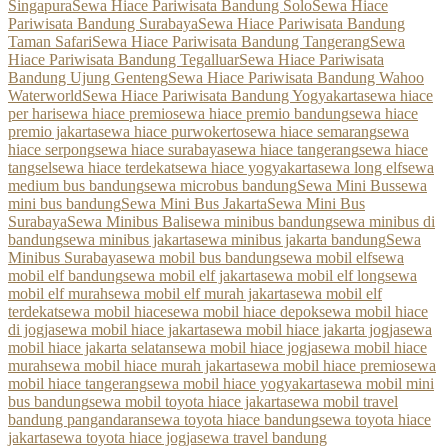
Singapura
Sewa Hiace Pariwisata Bandung Solo
Sewa Hiace
Pariwisata Bandung Surabaya
Sewa Hiace Pariwisata Bandung
Taman Safari
Sewa Hiace Pariwisata Bandung Tangerang
Sewa
Hiace Pariwisata Bandung Tegalluar
Sewa Hiace Pariwisata
Bandung Ujung Genteng
Sewa Hiace Pariwisata Bandung Wahoo
Waterworld
Sewa Hiace Pariwisata Bandung Yogyakarta
sewa hiace
per hari
sewa hiace premio
sewa hiace premio bandung
sewa hiace
premio jakarta
sewa hiace purwokerto
sewa hiace semarang
sewa
hiace serpong
sewa hiace surabaya
sewa hiace tangerang
sewa hiace
tangsel
sewa hiace terdekat
sewa hiace yogyakarta
sewa long elf
sewa
medium bus bandung
sewa microbus bandung
Sewa Mini Bus
sewa
mini bus bandung
Sewa Mini Bus Jakarta
Sewa Mini Bus
Surabaya
Sewa Minibus Bali
sewa minibus bandung
sewa minibus di
bandung
sewa minibus jakarta
sewa minibus jakarta bandung
Sewa
Minibus Surabaya
sewa mobil bus bandung
sewa mobil elf
sewa
mobil elf bandung
sewa mobil elf jakarta
sewa mobil elf long
sewa
mobil elf murah
sewa mobil elf murah jakarta
sewa mobil elf
terdekat
sewa mobil hiace
sewa mobil hiace depok
sewa mobil hiace
di jogja
sewa mobil hiace jakarta
sewa mobil hiace jakarta jogja
sewa
mobil hiace jakarta selatan
sewa mobil hiace jogja
sewa mobil hiace
murah
sewa mobil hiace murah jakarta
sewa mobil hiace premio
sewa
mobil hiace tangerang
sewa mobil hiace yogyakarta
sewa mobil mini
bus bandung
sewa mobil toyota hiace jakarta
sewa mobil travel
bandung pangandaran
sewa toyota hiace bandung
sewa toyota hiace
jakarta
sewa toyota hiace jogja
sewa travel bandung