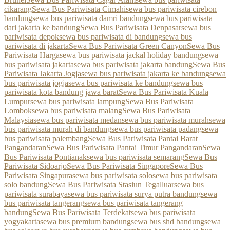
cikarang
Sewa Bus Pariwisata Cimahi
sewa bus pariwisata cirebon
bandung
sewa bus pariwisata damri bandung
sewa bus pariwisata
dari jakarta ke bandung
Sewa Bus Pariwisata Denpasar
sewa bus
pariwisata depok
sewa bus pariwisata di bandung
sewa bus
pariwisata di jakarta
Sewa Bus Pariwisata Green Canyon
Sewa Bus
Pariwisata Harga
sewa bus pariwisata jackal holiday bandung
sewa
bus pariwisata jakarta
sewa bus pariwisata jakarta bandung
Sewa Bus
Pariwisata Jakarta Jogja
sewa bus pariwisata jakarta ke bandung
sewa
bus pariwisata jogja
sewa bus pariwisata ke bandung
sewa bus
pariwisata kota bandung jawa barat
Sewa Bus Pariwisata Kuala
Lumpur
sewa bus pariwisata lampung
Sewa Bus Pariwisata
Lombok
sewa bus pariwisata malang
Sewa Bus Pariwisata
Malaysia
sewa bus pariwisata medan
sewa bus pariwisata murah
sewa
bus pariwisata murah di bandung
sewa bus pariwisata padang
sewa
bus pariwisata palembang
Sewa Bus Pariwisata Pantai Barat
Pangandaran
Sewa Bus Pariwisata Pantai Timur Pangandaran
Sewa
Bus Pariwisata Pontianak
sewa bus pariwisata semarang
Sewa Bus
Pariwisata Sidoarjo
Sewa Bus Pariwisata Singapore
Sewa Bus
Pariwisata Singapura
sewa bus pariwisata solo
sewa bus pariwisata
solo bandung
Sewa Bus Pariwisata Stasiun Tegalluar
sewa bus
pariwisata surabaya
sewa bus pariwisata surya putra bandung
sewa
bus pariwisata tangerang
sewa bus pariwisata tangerang
bandung
Sewa Bus Pariwisata Terdekat
sewa bus pariwisata
yogyakarta
sewa bus premium bandung
sewa bus shd bandung
sewa