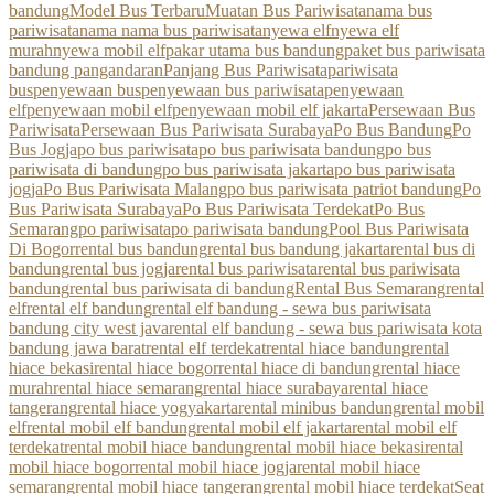
bandung
Model Bus Terbaru
Muatan Bus Pariwisata
nama bus
pariwisata
nama nama bus pariwisata
nyewa elf
nyewa elf
murah
nyewa mobil elf
pakar utama bus bandung
paket bus pariwisata
bandung pangandaran
Panjang Bus Pariwisata
pariwisata
bus
penyewaan bus
penyewaan bus pariwisata
penyewaan
elf
penyewaan mobil elf
penyewaan mobil elf jakarta
Persewaan Bus
Pariwisata
Persewaan Bus Pariwisata Surabaya
Po Bus Bandung
Po
Bus Jogja
po bus pariwisata
po bus pariwisata bandung
po bus
pariwisata di bandung
po bus pariwisata jakarta
po bus pariwisata
jogja
Po Bus Pariwisata Malang
po bus pariwisata patriot bandung
Po
Bus Pariwisata Surabaya
Po Bus Pariwisata Terdekat
Po Bus
Semarang
po pariwisata
po pariwisata bandung
Pool Bus Pariwisata
Di Bogor
rental bus bandung
rental bus bandung jakarta
rental bus di
bandung
rental bus jogja
rental bus pariwisata
rental bus pariwisata
bandung
rental bus pariwisata di bandung
Rental Bus Semarang
rental
elf
rental elf bandung
rental elf bandung - sewa bus pariwisata
bandung city west java
rental elf bandung - sewa bus pariwisata kota
bandung jawa barat
rental elf terdekat
rental hiace bandung
rental
hiace bekasi
rental hiace bogor
rental hiace di bandung
rental hiace
murah
rental hiace semarang
rental hiace surabaya
rental hiace
tangerang
rental hiace yogyakarta
rental minibus bandung
rental mobil
elf
rental mobil elf bandung
rental mobil elf jakarta
rental mobil elf
terdekat
rental mobil hiace bandung
rental mobil hiace bekasi
rental
mobil hiace bogor
rental mobil hiace jogja
rental mobil hiace
semarang
rental mobil hiace tangerang
rental mobil hiace terdekat
Seat