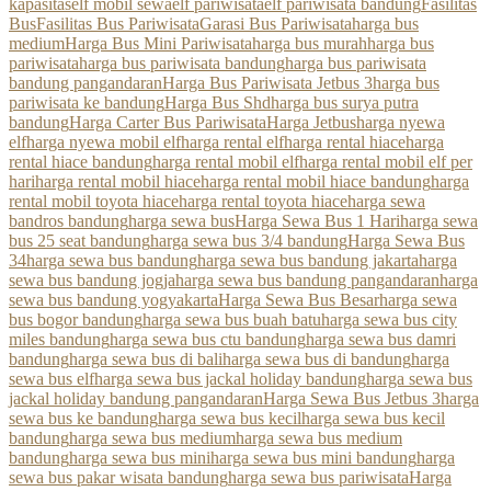
kapasitas
elf mobil sewa
elf pariwisata
elf pariwisata bandung
Fasilitas
Bus
Fasilitas Bus Pariwisata
Garasi Bus Pariwisata
harga bus
medium
Harga Bus Mini Pariwisata
harga bus murah
harga bus
pariwisata
harga bus pariwisata bandung
harga bus pariwisata
bandung pangandaran
Harga Bus Pariwisata Jetbus 3
harga bus
pariwisata ke bandung
Harga Bus Shd
harga bus surya putra
bandung
Harga Carter Bus Pariwisata
Harga Jetbus
harga nyewa
elf
harga nyewa mobil elf
harga rental elf
harga rental hiace
harga
rental hiace bandung
harga rental mobil elf
harga rental mobil elf per
hari
harga rental mobil hiace
harga rental mobil hiace bandung
harga
rental mobil toyota hiace
harga rental toyota hiace
harga sewa
bandros bandung
harga sewa bus
Harga Sewa Bus 1 Hari
harga sewa
bus 25 seat bandung
harga sewa bus 3/4 bandung
Harga Sewa Bus
34
harga sewa bus bandung
harga sewa bus bandung jakarta
harga
sewa bus bandung jogja
harga sewa bus bandung pangandaran
harga
sewa bus bandung yogyakarta
Harga Sewa Bus Besar
harga sewa
bus bogor bandung
harga sewa bus buah batu
harga sewa bus city
miles bandung
harga sewa bus ctu bandung
harga sewa bus damri
bandung
harga sewa bus di bali
harga sewa bus di bandung
harga
sewa bus elf
harga sewa bus jackal holiday bandung
harga sewa bus
jackal holiday bandung pangandaran
Harga Sewa Bus Jetbus 3
harga
sewa bus ke bandung
harga sewa bus kecil
harga sewa bus kecil
bandung
harga sewa bus medium
harga sewa bus medium
bandung
harga sewa bus mini
harga sewa bus mini bandung
harga
sewa bus pakar wisata bandung
harga sewa bus pariwisata
Harga