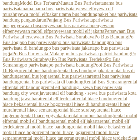
bandung
Model Bus Terbaru
Muatan Bus Pariwisata
nama bus
pariwisata
nama nama bus pariwisata
nyewa elf
nyewa elf
murah
nyewa mobil elf
pakar utama bus bandung
paket bus pariwisata
bandung pangandaran
Panjang Bus Pariwisata
pariwisata
bus
penyewaan bus
penyewaan bus pariwisata
penyewaan
elf
penyewaan mobil elf
penyewaan mobil elf jakarta
Persewaan Bus
Pariwisata
Persewaan Bus Pariwisata Surabaya
Po Bus Bandung
Po
Bus Jogja
po bus pariwisata
po bus pariwisata bandung
po bus
pariwisata di bandung
po bus pariwisata jakarta
po bus pariwisata
jogja
Po Bus Pariwisata Malang
po bus pariwisata patriot bandung
Po
Bus Pariwisata Surabaya
Po Bus Pariwisata Terdekat
Po Bus
Semarang
po pariwisata
po pariwisata bandung
Pool Bus Pariwisata
Di Bogor
rental bus bandung
rental bus bandung jakarta
rental bus di
bandung
rental bus jogja
rental bus pariwisata
rental bus pariwisata
bandung
rental bus pariwisata di bandung
Rental Bus Semarang
rental
elf
rental elf bandung
rental elf bandung - sewa bus pariwisata
bandung city west java
rental elf bandung - sewa bus pariwisata kota
bandung jawa barat
rental elf terdekat
rental hiace bandung
rental
hiace bekasi
rental hiace bogor
rental hiace di bandung
rental hiace
murah
rental hiace semarang
rental hiace surabaya
rental hiace
tangerang
rental hiace yogyakarta
rental minibus bandung
rental mobil
elf
rental mobil elf bandung
rental mobil elf jakarta
rental mobil elf
terdekat
rental mobil hiace bandung
rental mobil hiace bekasi
rental
mobil hiace bogor
rental mobil hiace jogja
rental mobil hiace
semarang
rental mobil hiace tangerang
rental mobil hiace terdekat
Seat