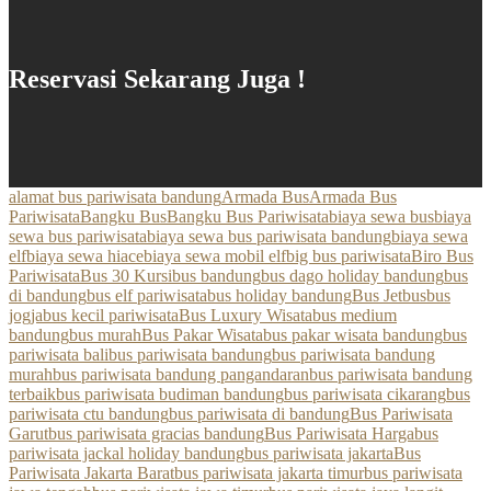
Reservasi Sekarang Juga !
alamat bus pariwisata bandung
Armada Bus
Armada Bus
Pariwisata
Bangku Bus
Bangku Bus Pariwisata
biaya sewa bus
biaya
sewa bus pariwisata
biaya sewa bus pariwisata bandung
biaya sewa
elf
biaya sewa hiace
biaya sewa mobil elf
big bus pariwisata
Biro Bus
Pariwisata
Bus 30 Kursi
bus bandung
bus dago holiday bandung
bus
di bandung
bus elf pariwisata
bus holiday bandung
Bus Jetbus
bus
jogja
bus kecil pariwisata
Bus Luxury Wisata
bus medium
bandung
bus murah
Bus Pakar Wisata
bus pakar wisata bandung
bus
pariwisata bali
bus pariwisata bandung
bus pariwisata bandung
murah
bus pariwisata bandung pangandaran
bus pariwisata bandung
terbaik
bus pariwisata budiman bandung
bus pariwisata cikarang
bus
pariwisata ctu bandung
bus pariwisata di bandung
Bus Pariwisata
Garut
bus pariwisata gracias bandung
Bus Pariwisata Harga
bus
pariwisata jackal holiday bandung
bus pariwisata jakarta
Bus
Pariwisata Jakarta Barat
bus pariwisata jakarta timur
bus pariwisata