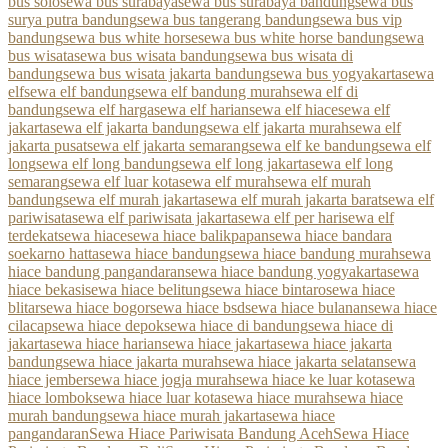
bus solo
sewa bus surabaya
sewa bus surabaya bandung
sewa bus
surya putra bandung
sewa bus tangerang bandung
sewa bus vip
bandung
sewa bus white horse
sewa bus white horse bandung
sewa
bus wisata
sewa bus wisata bandung
sewa bus wisata di
bandung
sewa bus wisata jakarta bandung
sewa bus yogyakarta
sewa
elf
sewa elf bandung
sewa elf bandung murah
sewa elf di
bandung
sewa elf harga
sewa elf harian
sewa elf hiace
sewa elf
jakarta
sewa elf jakarta bandung
sewa elf jakarta murah
sewa elf
jakarta pusat
sewa elf jakarta semarang
sewa elf ke bandung
sewa elf
long
sewa elf long bandung
sewa elf long jakarta
sewa elf long
semarang
sewa elf luar kota
sewa elf murah
sewa elf murah
bandung
sewa elf murah jakarta
sewa elf murah jakarta barat
sewa elf
pariwisata
sewa elf pariwisata jakarta
sewa elf per hari
sewa elf
terdekat
sewa hiace
sewa hiace balikpapan
sewa hiace bandara
soekarno hatta
sewa hiace bandung
sewa hiace bandung murah
sewa
hiace bandung pangandaran
sewa hiace bandung yogyakarta
sewa
hiace bekasi
sewa hiace belitung
sewa hiace bintaro
sewa hiace
blitar
sewa hiace bogor
sewa hiace bsd
sewa hiace bulanan
sewa hiace
cilacap
sewa hiace depok
sewa hiace di bandung
sewa hiace di
jakarta
sewa hiace harian
sewa hiace jakarta
sewa hiace jakarta
bandung
sewa hiace jakarta murah
sewa hiace jakarta selatan
sewa
hiace jember
sewa hiace jogja murah
sewa hiace ke luar kota
sewa
hiace lombok
sewa hiace luar kota
sewa hiace murah
sewa hiace
murah bandung
sewa hiace murah jakarta
sewa hiace
pangandaran
Sewa Hiace Pariwisata Bandung Aceh
Sewa Hiace