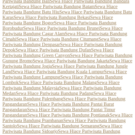
Pariwisata Bandung Bali
Sewa Hiace Pariwisata Bandung Bandara
Kertajati
Sewa Hiace Pariwisata Bandung Batam
Sewa Hiace
Pariwisata Bandung Batu Hiu
Sewa Hiace Pariwisata Bandung Batu
Karas
Sewa Hiace Pariwisata Bandung Bekasi
Sewa Hiace
Pariwisata Bandung Bogor
Sewa Hiace Pariwisata Bandung
Borobudur
Sewa Hiace Pariwisata Bandung Brunei
Sewa Hiace
Pariwisata Bandung Cagar Alam
Sewa Hiace Pariwisata Bandung
Cimahi
Sewa Hiace Pariwisata Bandung Citumang
Sewa Hiace
Pariwisata Bandung Denpasar
Sewa Hiace Pariwisata Bandung
Depok
Sewa Hiace Pariwisata Bandung Dufan
Sewa Hiace
Pariwisata Bandung Green Canyon
Sewa Hiace Pariwisata Bandung
Gunung Bromo
Sewa Hiace Pariwisata Bandung Jakarta
Sewa Hiace
Pariwisata Bandung Jogja
Sewa Hiace Pariwisata Bandung Jungle
Land
Sewa Hiace Pariwisata Bandung Kuala Lumpur
Sewa Hiace
Pariwisata Bandung Lampung
Sewa Hiace Pariwisata Bandung
Lombok
Sewa Hiace Pariwisata Bandung Malang
Sewa Hiace
Pariwisata Bandung Malaysia
Sewa Hiace Pariwisata Bandung
Medan
Sewa Hiace Pariwisata Bandung Padang
Sewa Hiace
Pariwisata Bandung Palembang
Sewa Hiace Pariwisata Bandung
Pangandaran
Sewa Hiace Pariwisata Bandung Pantai Barat
Pangandaran
Sewa Hiace Pariwisata Bandung Pantai Timur
Pangandaran
Sewa Hiace Pariwisata Bandung Pontianak
Sewa Hiace
Pariwisata Bandung Prambanan
Sewa Hiace Pariwisata Bandung
Santolo
Sewa Hiace Pariwisata Bandung Semarang
Sewa Hiace
Pariwisata Bandung Sidoarjo
Sewa Hiace Pariwisata Bandung