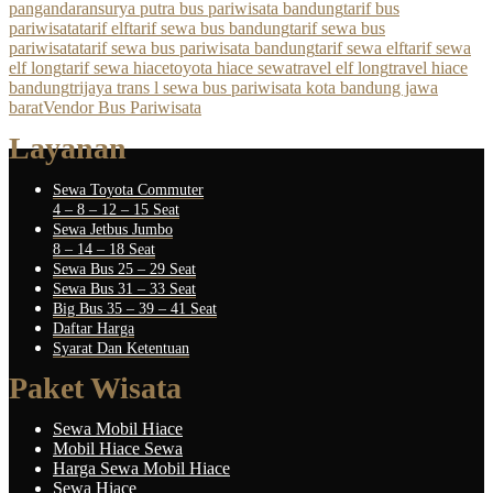
pangandaran
surya putra bus pariwisata bandung
tarif bus
pariwisata
tarif elf
tarif sewa bus bandung
tarif sewa bus
pariwisata
tarif sewa bus pariwisata bandung
tarif sewa elf
tarif sewa
elf long
tarif sewa hiace
toyota hiace sewa
travel elf long
travel hiace
bandung
trijaya trans l sewa bus pariwisata kota bandung jawa
barat
Vendor Bus Pariwisata
Layanan
Sewa Toyota Commuter
4 – 8 – 12 – 15 Seat
Sewa Jetbus Jumbo
8 – 14 – 18 Seat
Sewa Bus 25 – 29 Seat
Sewa Bus 31 – 33 Seat
Big Bus 35 – 39 – 41 Seat
Daftar Harga
Syarat Dan Ketentuan
Paket Wisata
Sewa Mobil Hiace
Mobil Hiace Sewa
Harga Sewa Mobil Hiace
Sewa Hiace