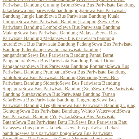
Pariwisata Bandung Gunung Bromo
Sewa Bus Pariwisata Bandung
Jakarta
sewa bus pariwisata bandung jogja
Sewa Bus Pariwisata
Bandung Jungle Land
Sewa Bus Pariwisata Bandung Kuala
Lumpur
Sewa Bus Pariwisata Bandung Lampung
Sewa Bus
Pariwisata Bandung Lombok
Sewa Bus Pariwisata Bandung
Malang
Sewa Bus Pariwisata Bandung Malaysia
Sewa Bus
Pariwisata Bandung Medan
sewa bus pariwisata bandung
murah
Sewa Bus Pariwisata Bandung Padang
Sewa Bus Pariwisata
Bandung Palembang
sewa bus pariwisata bandung
pangandaran
Sewa Bus Pariwisata Bandung Pantai Barat
Pangandaran
Sewa Bus Pariwisata Bandung Pantai Timur
Pangandaran
Sewa Bus Pariwisata Bandung Pontianak
Sewa Bus
Pariwisata Bandung Prambanan
Sewa Bus Pariwisata Bandung
Santolo
Sewa Bus Pariwisata Bandung Semarang
Sewa Bus
Pariwisata Bandung Sidoarjo
Sewa Bus Pariwisata Bandung
Singapura
Sewa Bus Pariwisata Bandung Solo
Sewa Bus Pariwisata
Bandung Surabaya
Sewa Bus Pariwisata Bandung Taman
Safari
Sewa Bus Pariwisata Bandung Tangerang
Sewa Bus
Pariwisata Bandung Tegalluar
Sewa Bus Pariwisata Bandung Ujung
Genteng
Sewa Bus Pariwisata Bandung Wahoo Waterworld
Sewa
Bus Pariwisata Bandung Yogyakarta
Sewa Bus Pariwisata
Batam
Sewa Bus Pariwisata Batu Hiu
Sewa Bus Pariwisata Batu
Karas
sewa bus pariwisata bekasi
sewa bus pariwisata bekasi
bandung
sewa bus pariwisata bogor
Sewa Bus Pariwisata
Brunei
Sewa Bus Pariwisata Cagar Alam
sewa bus pariwisata