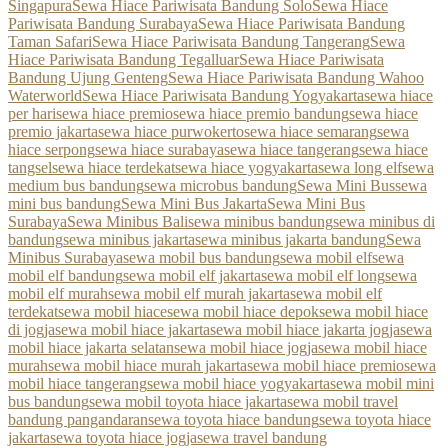
Singapura
Sewa Hiace Pariwisata Bandung Solo
Sewa Hiace
Pariwisata Bandung Surabaya
Sewa Hiace Pariwisata Bandung
Taman Safari
Sewa Hiace Pariwisata Bandung Tangerang
Sewa
Hiace Pariwisata Bandung Tegalluar
Sewa Hiace Pariwisata
Bandung Ujung Genteng
Sewa Hiace Pariwisata Bandung Wahoo
Waterworld
Sewa Hiace Pariwisata Bandung Yogyakarta
sewa hiace
per hari
sewa hiace premio
sewa hiace premio bandung
sewa hiace
premio jakarta
sewa hiace purwokerto
sewa hiace semarang
sewa
hiace serpong
sewa hiace surabaya
sewa hiace tangerang
sewa hiace
tangsel
sewa hiace terdekat
sewa hiace yogyakarta
sewa long elf
sewa
medium bus bandung
sewa microbus bandung
Sewa Mini Bus
sewa
mini bus bandung
Sewa Mini Bus Jakarta
Sewa Mini Bus
Surabaya
Sewa Minibus Bali
sewa minibus bandung
sewa minibus di
bandung
sewa minibus jakarta
sewa minibus jakarta bandung
Sewa
Minibus Surabaya
sewa mobil bus bandung
sewa mobil elf
sewa
mobil elf bandung
sewa mobil elf jakarta
sewa mobil elf long
sewa
mobil elf murah
sewa mobil elf murah jakarta
sewa mobil elf
terdekat
sewa mobil hiace
sewa mobil hiace depok
sewa mobil hiace
di jogja
sewa mobil hiace jakarta
sewa mobil hiace jakarta jogja
sewa
mobil hiace jakarta selatan
sewa mobil hiace jogja
sewa mobil hiace
murah
sewa mobil hiace murah jakarta
sewa mobil hiace premio
sewa
mobil hiace tangerang
sewa mobil hiace yogyakarta
sewa mobil mini
bus bandung
sewa mobil toyota hiace jakarta
sewa mobil travel
bandung pangandaran
sewa toyota hiace bandung
sewa toyota hiace
jakarta
sewa toyota hiace jogja
sewa travel bandung