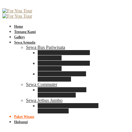
Home
Tentang Kami
Gallery
Sewa Armada
Sewa Bus Pariwisata
Bus Medium ADIPUTRO
25 – 29 Seat
Bus Medium ADIPUTRO
31 – 33 Seat
Big Bus 3+ ADIPUTRO
35 – 39 – 41 Seat
Sewa Commuter
Sewa Toyota Commuter
4 – 8 – 12 – 15 Seat
Sewa Jetbus Jumbo
Jetbus Jumbo 3+ ADIPUTRO
8 – 14 – 18 Seat
Paket Wisata
Hubungi