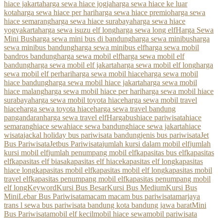
hiace jakarta
harga sewa hiace jogja
harga sewa hiace ke luar
kota
harga sewa hiace per hari
harga sewa hiace premio
harga sewa
hiace semarang
harga sewa hiace surabaya
harga sewa hiace
yogyakarta
harga sewa isuzu elf long
harga sewa long elf
Harga Sewa
Mini Bus
harga sewa mini bus di bandung
harga sewa minibus
harga
sewa minibus bandung
harga sewa minibus elf
harga sewa mobil
bandros bandung
harga sewa mobil elf
harga sewa mobil elf
bandung
harga sewa mobil elf jakarta
harga sewa mobil elf long
harga
sewa mobil elf perhari
harga sewa mobil hiace
harga sewa mobil
hiace bandung
harga sewa mobil hiace jakarta
harga sewa mobil
hiace malang
harga sewa mobil hiace per hari
harga sewa mobil hiace
surabaya
harga sewa mobil toyota hiace
harga sewa mobil travel
hiace
harga sewa toyota hiace
harga sewa travel bandung
pangandaran
harga sewa travel elf
Hargabus
hiace pariwisata
hiace
semarang
hiace sewa
hiace sewa bandung
hiace sewa jakarta
hiace
wisata
jackal holiday bus pariwisata bandung
jenis bus pariwisata
Jet
Bus Pariwisata
Jetbus Pariwisata
jumlah kursi dalam mobil elf
jumlah
kursi mobil elf
jumlah penumpang mobil elf
kapasitas bus elf
kapasitas
elf
kapasitas elf biasa
kapasitas elf hiace
kapasitas elf long
kapasitas
hiace long
kapasitas mobil elf
kapasitas mobil elf long
kapasitas mobil
travel elf
kapasitas penumpang mobil elf
kapasitas penumpang mobil
elf long
Keyword
Kursi Bus Besar
Kursi Bus Medium
Kursi Bus
Mini
Lebar Bus Pariwisata
macam macam bus pariwisata
marjaya
trans l sewa bus pariwisata bandung kota bandung jawa barat
Mini
Bus Pariwisata
mobil elf kecil
mobil hiace sewa
mobil pariwisata