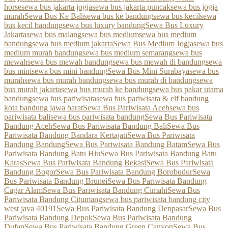
horse
sewa bus jakarta jogja
sewa bus jakarta puncak
sewa bus jogja
murah
Sewa Bus Ke Bali
sewa bus ke bandung
sewa bus kecil
sewa
bus kecil bandung
sewa bus luxury bandung
Sewa Bus Luxury
Jakarta
sewa bus malang
sewa bus medium
sewa bus medium
bandung
sewa bus medium jakarta
Sewa Bus Medium Jogja
sewa bus
medium murah bandung
sewa bus medium semarang
sewa bus
mewah
sewa bus mewah bandung
sewa bus mewah di bandung
sewa
bus mini
sewa bus mini bandung
Sewa Bus Mini Surabaya
sewa bus
murah
sewa bus murah bandung
sewa bus murah di bandung
sewa
bus murah jakarta
sewa bus murah ke bandung
sewa bus pakar utama
bandung
sewa bus pariwisata
sewa bus pariwisata & elf bandung
kota bandung jawa barat
Sewa Bus Pariwisata Aceh
sewa bus
pariwisata bali
sewa bus pariwisata bandung
Sewa Bus Pariwisata
Bandung Aceh
Sewa Bus Pariwisata Bandung Bali
Sewa Bus
Pariwisata Bandung Bandara Kertajati
Sewa Bus Pariwisata
Bandung Bandung
Sewa Bus Pariwisata Bandung Batam
Sewa Bus
Pariwisata Bandung Batu Hiu
Sewa Bus Pariwisata Bandung Batu
Karas
Sewa Bus Pariwisata Bandung Bekasi
Sewa Bus Pariwisata
Bandung Bogor
Sewa Bus Pariwisata Bandung Borobudur
Sewa
Bus Pariwisata Bandung Brunei
Sewa Bus Pariwisata Bandung
Cagar Alam
Sewa Bus Pariwisata Bandung Cimahi
Sewa Bus
Pariwisata Bandung Citumang
sewa bus pariwisata bandung city
west java 40191
Sewa Bus Pariwisata Bandung Denpasar
Sewa Bus
Pariwisata Bandung Depok
Sewa Bus Pariwisata Bandung
Dufan
Sewa Bus Pariwisata Bandung Green Canyon
Sewa Bus