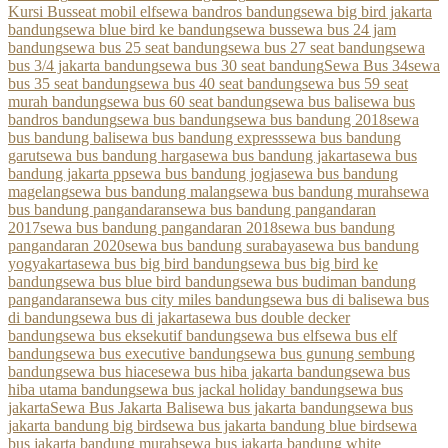
Kursi Bus
seat mobil elf
sewa bandros bandung
sewa big bird jakarta
bandung
sewa blue bird ke bandung
sewa bus
sewa bus 24 jam
bandung
sewa bus 25 seat bandung
sewa bus 27 seat bandung
sewa
bus 3/4 jakarta bandung
sewa bus 30 seat bandung
Sewa Bus 34
sewa
bus 35 seat bandung
sewa bus 40 seat bandung
sewa bus 59 seat
murah bandung
sewa bus 60 seat bandung
sewa bus bali
sewa bus
bandros bandung
sewa bus bandung
sewa bus bandung 2018
sewa
bus bandung bali
sewa bus bandung express
sewa bus bandung
garut
sewa bus bandung harga
sewa bus bandung jakarta
sewa bus
bandung jakarta pp
sewa bus bandung jogja
sewa bus bandung
magelang
sewa bus bandung malang
sewa bus bandung murah
sewa
bus bandung pangandaran
sewa bus bandung pangandaran
2017
sewa bus bandung pangandaran 2018
sewa bus bandung
pangandaran 2020
sewa bus bandung surabaya
sewa bus bandung
yogyakarta
sewa bus big bird bandung
sewa bus big bird ke
bandung
sewa bus blue bird bandung
sewa bus budiman bandung
pangandaran
sewa bus city miles bandung
sewa bus di bali
sewa bus
di bandung
sewa bus di jakarta
sewa bus double decker
bandung
sewa bus eksekutif bandung
sewa bus elf
sewa bus elf
bandung
sewa bus executive bandung
sewa bus gunung sembung
bandung
sewa bus hiace
sewa bus hiba jakarta bandung
sewa bus
hiba utama bandung
sewa bus jackal holiday bandung
sewa bus
jakarta
Sewa Bus Jakarta Bali
sewa bus jakarta bandung
sewa bus
jakarta bandung big bird
sewa bus jakarta bandung blue bird
sewa
bus jakarta bandung murah
sewa bus jakarta bandung white