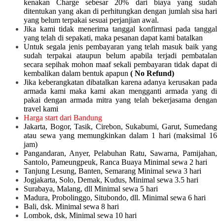
kenakan Charge sebesar 20% dari biaya yang sudah
ditentukan yang akan di perhitungkan dengan jumlah sisa hari
yang belum terpakai sesuai perjanjian awal.
Jika kami tidak menerima tanggal konfirmasi pada tanggal
yang telah di sepakati, maka pesanan dapat kami batalkan
Untuk segala jenis pembayaran yang telah masuk baik yang
sudah terpakai ataupun belum apabila terjadi pembatalan
secara sepihak mohon maaf sekali pembayaran tidak dapat di
kembalikan dalam bentuk apapun
( No Refund)
Jika keberangkatan dibatalkan karena adanya kerusakan pada
armada kami maka kami akan mengganti armada yang di
pakai dengan armada mitra yang telah bekerjasama dengan
travel kami
Harga start dari Bandung
Jakarta, Bogor, Tasik, Cirebon, Sukabumi, Garut, Sumedang
atau sewa yang memungkinkan dalam 1 hari (maksimal 16
jam)
Pangandaran, Anyer, Pelabuhan Ratu, Sawarna, Pamijahan,
Santolo, Pameungpeuk, Ranca Buaya Minimal sewa 2 hari
Tanjung Lesung, Banten, Semarang Minimal sewa 3 hari
Jogjakarta, Solo, Demak, Kudus, Minimal sewa 3.5 hari
Surabaya, Malang, dll Minimal sewa 5 hari
Madura, Probolinggo, Situbondo, dll. Minimal sewa 6 hari
Bali, dsk. Minimal sewa 8 hari
Lombok, dsk, Minimal sewa 10 hari