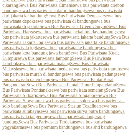
cikarang
Sewa Bus Pariwisata Cimahi
sewa bus pariwisata cirebon
bandung
sewa bus pariwisata damri bandung
sewa bus pariwisata
dari jakarta ke bandung
Sewa Bus Pariwisata Denpasar
sewa bus
pariwisata depok
sewa bus pariwisata di bandung
sewa bus
pariwisata di jakarta
Sewa Bus Pariwisata Green Canyon
Sewa Bus
Pariwisata Harga
sewa bus pariwisata jackal holiday bandung
sewa
bus pariwisata jakarta
sewa bus pariwisata jakarta bandung
Sewa Bus
Pariwisata Jakarta Jogja
sewa bus pariwisata jakarta ke bandung
sewa
bus pariwisata jogja
sewa bus pariwisata ke bandung
sewa bus
pariwisata kota bandung jawa barat
Sewa Bus Pariwisata Kuala
Lumpur
sewa bus pariwisata lampung
Sewa Bus Pariwisata
Lombok
sewa bus pariwisata malang
Sewa Bus Pariwisata
Malaysia
sewa bus pariwisata medan
sewa bus pariwisata murah
sewa
bus pariwisata murah di bandung
sewa bus pariwisata padang
sewa
bus pariwisata palembang
Sewa Bus Pariwisata Pantai Barat
Pangandaran
Sewa Bus Pariwisata Pantai Timur Pangandaran
Sewa
Bus Pariwisata Pontianak
sewa bus pariwisata semarang
Sewa Bus
Pariwisata Sidoarjo
Sewa Bus Pariwisata Singapore
Sewa Bus
Pariwisata Singapura
sewa bus pariwisata solo
sewa bus pariwisata
solo bandung
Sewa Bus Pariwisata Stasiun Tegalluar
sewa bus
pariwisata surabaya
sewa bus pariwisata surya putra bandung
sewa
bus pariwisata tangerang
sewa bus pariwisata tangerang
bandung
Sewa Bus Pariwisata Terdekat
sewa bus pariwisata
yogyakarta
sewa bus premium bandung
sewa bus shd bandung
sewa