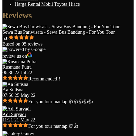
Harga Rental Mobil Toyota Hiace
Reviews
Sewa Bus Pariwisata - Sewa Bus Bandung - For You Tour
5.0
Based on 95 reviews
review us on
Rusmana Putra
06:36 22 Jul 22
Recommended!!
Aa Sutisna
07:56 25 May 22
For you tour mantap 👍👍👍👍👍
Adi Suryadi
11:21 21 May 22
For you tour mantap 💯👍