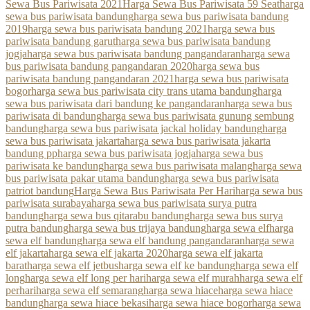
Sewa Bus Pariwisata 2021
Harga Sewa Bus Pariwisata 59 Seat
harga
sewa bus pariwisata bandung
harga sewa bus pariwisata bandung
2019
harga sewa bus pariwisata bandung 2021
harga sewa bus
pariwisata bandung garut
harga sewa bus pariwisata bandung
jogja
harga sewa bus pariwisata bandung pangandaran
harga sewa
bus pariwisata bandung pangandaran 2020
harga sewa bus
pariwisata bandung pangandaran 2021
harga sewa bus pariwisata
bogor
harga sewa bus pariwisata city trans utama bandung
harga
sewa bus pariwisata dari bandung ke pangandaran
harga sewa bus
pariwisata di bandung
harga sewa bus pariwisata gunung sembung
bandung
harga sewa bus pariwisata jackal holiday bandung
harga
sewa bus pariwisata jakarta
harga sewa bus pariwisata jakarta
bandung pp
harga sewa bus pariwisata jogja
harga sewa bus
pariwisata ke bandung
harga sewa bus pariwisata malang
harga sewa
bus pariwisata pakar utama bandung
harga sewa bus pariwisata
patriot bandung
Harga Sewa Bus Pariwisata Per Hari
harga sewa bus
pariwisata surabaya
harga sewa bus pariwisata surya putra
bandung
harga sewa bus qitarabu bandung
harga sewa bus surya
putra bandung
harga sewa bus trijaya bandung
harga sewa elf
harga
sewa elf bandung
harga sewa elf bandung pangandaran
harga sewa
elf jakarta
harga sewa elf jakarta 2020
harga sewa elf jakarta
barat
harga sewa elf jetbus
harga sewa elf ke bandung
harga sewa elf
long
harga sewa elf long per hari
harga sewa elf murah
harga sewa elf
perhari
harga sewa elf semarang
harga sewa hiace
harga sewa hiace
bandung
harga sewa hiace bekasi
harga sewa hiace bogor
harga sewa