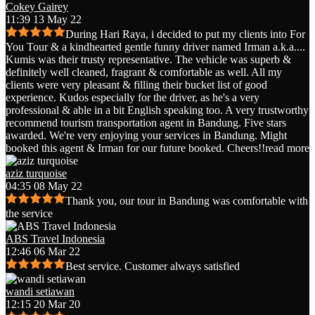
Cokey Gairey
11:39 13 May 22
During Hari Raya, i decided to put my clients into For
You Tour & a kindhearted gentle funny driver named Irman a.k.a.
...
Kumis was their trusty representative. The vehicle was superb &
definitely well cleaned, fragrant & comfortable as well. All my
clients were very pleasant & filling their bucket list of good
experience. Kudos especially for the driver, as he's a very
professional & able in a bit English speaking too. A very trustworthy
recommend tourism transportation agent in Bandung. Five stars
awarded. We're very enjoying your services in Bandung. Might
booked this agent & Irman for our future booked. Cheers!!
read more
aziz turquoise
04:35 08 May 22
Thank you, our tour in Bandung was comfortable with
the service
ABS Travel Indonesia
12:46 06 Mar 22
Best service. Customer always satisfied
wandi setiawan
12:15 20 Mar 20