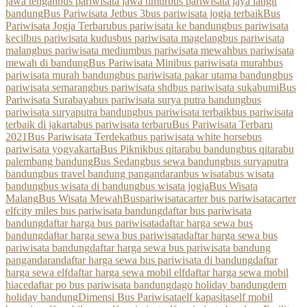
jawa tengah
bus pariwisata jawa timur
bus pariwisata jaya langit
bandung
Bus Pariwisata Jetbus 3
bus pariwisata jogja terbaik
Bus
Pariwisata Jogja Terbaru
bus pariwisata ke bandung
bus pariwisata
kecil
bus pariwisata kudus
bus pariwisata magelang
bus pariwisata
malang
bus pariwisata medium
bus pariwisata mewah
bus pariwisata
mewah di bandung
Bus Pariwisata Mini
bus pariwisata murah
bus
pariwisata murah bandung
bus pariwisata pakar utama bandung
bus
pariwisata semarang
bus pariwisata shd
bus pariwisata sukabumi
Bus
Pariwisata Surabaya
bus pariwisata surya putra bandung
bus
pariwisata suryaputra bandung
bus pariwisata terbaik
bus pariwisata
terbaik di jakarta
bus pariwisata terbaru
Bus Pariwisata Terbaru
2021
Bus Pariwisata Terdekat
bus pariwisata white horse
bus
pariwisata yogyakarta
Bus Piknik
bus qitarabu bandung
bus qitarabu
palembang bandung
Bus Sedang
bus sewa bandung
bus suryaputra
bandung
bus travel bandung pangandaran
bus wisata
bus wisata
bandung
bus wisata di bandung
bus wisata jogja
Bus Wisata
Malang
Bus Wisata Mewah
Buspariwisata
carter bus pariwisata
carter
elf
city miles bus pariwisata bandung
daftar bus pariwisata
bandung
daftar harga bus pariwisata
daftar harga sewa bus
bandung
daftar harga sewa bus pariwisata
daftar harga sewa bus
pariwisata bandung
daftar harga sewa bus pariwisata bandung
pangandaran
daftar harga sewa bus pariwisata di bandung
daftar
harga sewa elf
daftar harga sewa mobil elf
daftar harga sewa mobil
hiace
daftar po bus pariwisata bandung
dago holiday bandung
dem
holiday bandung
Dimensi Bus Pariwisata
elf kapasitas
elf mobil