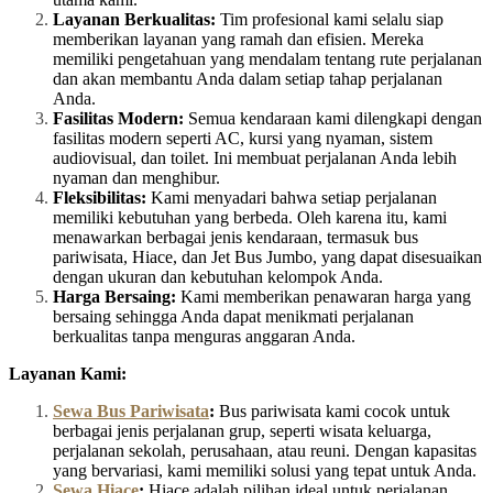
Layanan Berkualitas:
Tim profesional kami selalu siap
memberikan layanan yang ramah dan efisien. Mereka
memiliki pengetahuan yang mendalam tentang rute perjalanan
dan akan membantu Anda dalam setiap tahap perjalanan
Anda.
Fasilitas Modern:
Semua kendaraan kami dilengkapi dengan
fasilitas modern seperti AC, kursi yang nyaman, sistem
audiovisual, dan toilet. Ini membuat perjalanan Anda lebih
nyaman dan menghibur.
Fleksibilitas:
Kami menyadari bahwa setiap perjalanan
memiliki kebutuhan yang berbeda. Oleh karena itu, kami
menawarkan berbagai jenis kendaraan, termasuk bus
pariwisata, Hiace, dan Jet Bus Jumbo, yang dapat disesuaikan
dengan ukuran dan kebutuhan kelompok Anda.
Harga Bersaing:
Kami memberikan penawaran harga yang
bersaing sehingga Anda dapat menikmati perjalanan
berkualitas tanpa menguras anggaran Anda.
Layanan Kami:
Sewa Bus Pariwisata
:
Bus pariwisata kami cocok untuk
berbagai jenis perjalanan grup, seperti wisata keluarga,
perjalanan sekolah, perusahaan, atau reuni. Dengan kapasitas
yang bervariasi, kami memiliki solusi yang tepat untuk Anda.
Sewa Hiace
:
Hiace adalah pilihan ideal untuk perjalanan