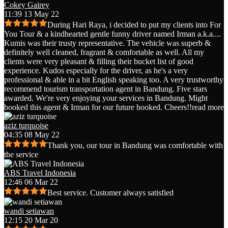
Cokey Gairey
11:39 13 May 22
During Hari Raya, i decided to put my clients into For
You Tour & a kindhearted gentle funny driver named Irman a.k.a.
...
Kumis was their trusty representative. The vehicle was superb &
definitely well cleaned, fragrant & comfortable as well. All my
clients were very pleasant & filling their bucket list of good
experience. Kudos especially for the driver, as he's a very
professional & able in a bit English speaking too. A very trustworthy
recommend tourism transportation agent in Bandung. Five stars
awarded. We're very enjoying your services in Bandung. Might
booked this agent & Irman for our future booked. Cheers!!
read more
aziz turquoise
04:35 08 May 22
Thank you, our tour in Bandung was comfortable with
the service
ABS Travel Indonesia
12:46 06 Mar 22
Best service. Customer always satisfied
wandi setiawan
12:15 20 Mar 20