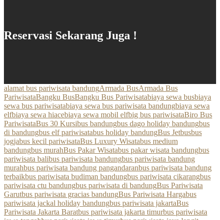
Reservasi Sekarang Juga !
alamat bus pariwisata bandung
Armada Bus
Armada Bus
Pariwisata
Bangku Bus
Bangku Bus Pariwisata
biaya sewa bus
biaya
sewa bus pariwisata
biaya sewa bus pariwisata bandung
biaya sewa
elf
biaya sewa hiace
biaya sewa mobil elf
big bus pariwisata
Biro Bus
Pariwisata
Bus 30 Kursi
bus bandung
bus dago holiday bandung
bus
di bandung
bus elf pariwisata
bus holiday bandung
Bus Jetbus
bus
jogja
bus kecil pariwisata
Bus Luxury Wisata
bus medium
bandung
bus murah
Bus Pakar Wisata
bus pakar wisata bandung
bus
pariwisata bali
bus pariwisata bandung
bus pariwisata bandung
murah
bus pariwisata bandung pangandaran
bus pariwisata bandung
terbaik
bus pariwisata budiman bandung
bus pariwisata cikarang
bus
pariwisata ctu bandung
bus pariwisata di bandung
Bus Pariwisata
Garut
bus pariwisata gracias bandung
Bus Pariwisata Harga
bus
pariwisata jackal holiday bandung
bus pariwisata jakarta
Bus
Pariwisata Jakarta Barat
bus pariwisata jakarta timur
bus pariwisata