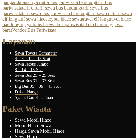
pangandaran
surya putra bus pariwisata bandung
tarif bus
pariwisata
tarif elf
tarif sewa bus bandung
tarif sewa bus
pariwisata
tarif sewa bus pariwisata bandung
tarif sewa elf
tarif sewa
elf long
tarif sewa hiace
toyota hiace sewa
travel elf long
travel hiace
bandung
trijaya trans l sewa bus pariwisata kota bandung jawa
barat
Vendor Bus Pariwisata
Layanan
Sewa Toyota Commuter
4 – 8 – 12 – 15 Seat
Sewa Jetbus Jumbo
8 – 14 – 18 Seat
Sewa Bus 25 – 29 Seat
Sewa Bus 31 – 33 Seat
Big Bus 35 – 39 – 41 Seat
Daftar Harga
Syarat Dan Ketentuan
Paket Wisata
Sewa Mobil Hiace
Mobil Hiace Sewa
Harga Sewa Mobil Hiace
Sewa Hiace