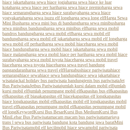
hiace jakarta
harga sewa hiace jogja
harga sewa hiace ke luar
kota
harga sewa hiace per hari
harga sewa hiace premio
harga sewa
hiace semarang
harga sewa hiace surabaya
harga sewa hiace
yogyakarta
harga sewa isuzu elf long
harga sewa long elf
Harga Sewa
Mini Bus
harga sewa mini bus di bandung
harga sewa minibus
harga
sewa minibus bandung
harga sewa minibus elf
harga sewa mobil
bandros bandung
harga sewa mobil elf
harga sewa mobil elf
bandung
harga sewa mobil elf jakarta
harga sewa mobil elf long
harga
sewa mobil elf perhari
harga sewa mobil hiace
harga sewa mobil
hiace bandung
harga sewa mobil hiace jakarta
harga sewa mobil
hiace malang
harga sewa mobil hiace per hari
harga sewa mobil hiace
surabaya
harga sewa mobil toyota hiace
harga sewa mobil travel
hiace
harga sewa toyota hiace
harga sewa travel bandung
pangandaran
harga sewa travel elf
Hargabus
hiace pariwisata
hiace
semarang
hiace sewa
hiace sewa bandung
hiace sewa jakarta
hiace
wisata
jackal holiday bus pariwisata bandung
jenis bus pariwisata
Jet
Bus Pariwisata
Jetbus Pariwisata
jumlah kursi dalam mobil elf
jumlah
kursi mobil elf
jumlah penumpang mobil elf
kapasitas bus elf
kapasitas
elf
kapasitas elf biasa
kapasitas elf hiace
kapasitas elf long
kapasitas
hiace long
kapasitas mobil elf
kapasitas mobil elf long
kapasitas mobil
travel elf
kapasitas penumpang mobil elf
kapasitas penumpang mobil
elf long
Keyword
Kursi Bus Besar
Kursi Bus Medium
Kursi Bus
Mini
Lebar Bus Pariwisata
macam macam bus pariwisata
marjaya
trans l sewa bus pariwisata bandung kota bandung jawa barat
Mini
Bus Pariwisata
mobil elf kecil
mobil hiace sewa
mobil pariwisata