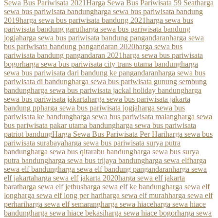
Sewa Bus Pariwisata 2021
Harga Sewa Bus Pariwisata 59 Seat
harga
sewa bus pariwisata bandung
harga sewa bus pariwisata bandung
2019
harga sewa bus pariwisata bandung 2021
harga sewa bus
pariwisata bandung garut
harga sewa bus pariwisata bandung
jogja
harga sewa bus pariwisata bandung pangandaran
harga sewa
bus pariwisata bandung pangandaran 2020
harga sewa bus
pariwisata bandung pangandaran 2021
harga sewa bus pariwisata
bogor
harga sewa bus pariwisata city trans utama bandung
harga
sewa bus pariwisata dari bandung ke pangandaran
harga sewa bus
pariwisata di bandung
harga sewa bus pariwisata gunung sembung
bandung
harga sewa bus pariwisata jackal holiday bandung
harga
sewa bus pariwisata jakarta
harga sewa bus pariwisata jakarta
bandung pp
harga sewa bus pariwisata jogja
harga sewa bus
pariwisata ke bandung
harga sewa bus pariwisata malang
harga sewa
bus pariwisata pakar utama bandung
harga sewa bus pariwisata
patriot bandung
Harga Sewa Bus Pariwisata Per Hari
harga sewa bus
pariwisata surabaya
harga sewa bus pariwisata surya putra
bandung
harga sewa bus qitarabu bandung
harga sewa bus surya
putra bandung
harga sewa bus trijaya bandung
harga sewa elf
harga
sewa elf bandung
harga sewa elf bandung pangandaran
harga sewa
elf jakarta
harga sewa elf jakarta 2020
harga sewa elf jakarta
barat
harga sewa elf jetbus
harga sewa elf ke bandung
harga sewa elf
long
harga sewa elf long per hari
harga sewa elf murah
harga sewa elf
perhari
harga sewa elf semarang
harga sewa hiace
harga sewa hiace
bandung
harga sewa hiace bekasi
harga sewa hiace bogor
harga sewa