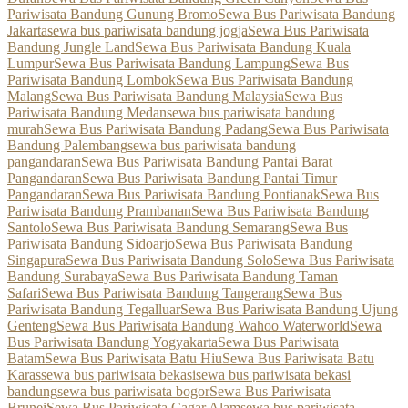
Pariwisata Bandung Gunung Bromo
Sewa Bus Pariwisata Bandung
Jakarta
sewa bus pariwisata bandung jogja
Sewa Bus Pariwisata
Bandung Jungle Land
Sewa Bus Pariwisata Bandung Kuala
Lumpur
Sewa Bus Pariwisata Bandung Lampung
Sewa Bus
Pariwisata Bandung Lombok
Sewa Bus Pariwisata Bandung
Malang
Sewa Bus Pariwisata Bandung Malaysia
Sewa Bus
Pariwisata Bandung Medan
sewa bus pariwisata bandung
murah
Sewa Bus Pariwisata Bandung Padang
Sewa Bus Pariwisata
Bandung Palembang
sewa bus pariwisata bandung
pangandaran
Sewa Bus Pariwisata Bandung Pantai Barat
Pangandaran
Sewa Bus Pariwisata Bandung Pantai Timur
Pangandaran
Sewa Bus Pariwisata Bandung Pontianak
Sewa Bus
Pariwisata Bandung Prambanan
Sewa Bus Pariwisata Bandung
Santolo
Sewa Bus Pariwisata Bandung Semarang
Sewa Bus
Pariwisata Bandung Sidoarjo
Sewa Bus Pariwisata Bandung
Singapura
Sewa Bus Pariwisata Bandung Solo
Sewa Bus Pariwisata
Bandung Surabaya
Sewa Bus Pariwisata Bandung Taman
Safari
Sewa Bus Pariwisata Bandung Tangerang
Sewa Bus
Pariwisata Bandung Tegalluar
Sewa Bus Pariwisata Bandung Ujung
Genteng
Sewa Bus Pariwisata Bandung Wahoo Waterworld
Sewa
Bus Pariwisata Bandung Yogyakarta
Sewa Bus Pariwisata
Batam
Sewa Bus Pariwisata Batu Hiu
Sewa Bus Pariwisata Batu
Karas
sewa bus pariwisata bekasi
sewa bus pariwisata bekasi
bandung
sewa bus pariwisata bogor
Sewa Bus Pariwisata
Brunei
Sewa Bus Pariwisata Cagar Alam
sewa bus pariwisata