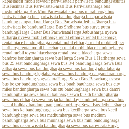
kapasitas
elf mobil sewa
elf pariwisata
elf pariwisata bandung
Fasilitas
Bus
Fasilitas Bus Pariwisata
Garasi Bus Pariwisata
harga bus
medium
Harga Bus Mini Pariwisata
harga bus murah
harga bus
pariwisata
harga bus pariwisata bandung
harga bus pariwisata
bandung pangandaran
Harga Bus Pariwisata Jetbus 3
harga bus
pariwisata ke bandung
Harga Bus Shd
harga bus surya putra
bandung
Harga Carter Bus Pariwisata
Harga Jetbus
harga nyewa
elf
harga nyewa mobil elf
harga rental elf
harga rental hiace
harga
rental hiace bandung
harga rental mobil elf
harga rental mobil elf per
hari
harga rental mobil hiace
harga rental mobil hiace bandung
harga
rental mobil toyota hiace
harga rental toyota hiace
harga sewa
bandros bandung
harga sewa bus
Harga Sewa Bus 1 Hari
harga sewa
bus 25 seat bandung
harga sewa bus 3/4 bandung
Harga Sewa Bus
34
harga sewa bus bandung
harga sewa bus bandung jakarta
harga
sewa bus bandung jogja
harga sewa bus bandung pangandaran
harga
sewa bus bandung yogyakarta
Harga Sewa Bus Besar
harga sewa
bus bogor bandung
harga sewa bus buah batu
harga sewa bus city
miles bandung
harga sewa bus ctu bandung
harga sewa bus damri
bandung
harga sewa bus di bali
harga sewa bus di bandung
harga
sewa bus elf
harga sewa bus jackal holiday bandung
harga sewa bus
jackal holiday bandung pangandaran
Harga Sewa Bus Jetbus 3
harga
sewa bus ke bandung
harga sewa bus kecil
harga sewa bus kecil
bandung
harga sewa bus medium
harga sewa bus medium
bandung
harga sewa bus mini
harga sewa bus mini bandung
harga
sewa bus pakar wisata bandung
harga sewa bus pariwisata
Harga