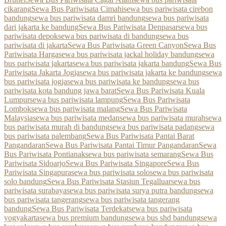
cikarang
Sewa Bus Pariwisata Cimahi
sewa bus pariwisata cirebon
bandung
sewa bus pariwisata damri bandung
sewa bus pariwisata
dari jakarta ke bandung
Sewa Bus Pariwisata Denpasar
sewa bus
pariwisata depok
sewa bus pariwisata di bandung
sewa bus
pariwisata di jakarta
Sewa Bus Pariwisata Green Canyon
Sewa Bus
Pariwisata Harga
sewa bus pariwisata jackal holiday bandung
sewa
bus pariwisata jakarta
sewa bus pariwisata jakarta bandung
Sewa Bus
Pariwisata Jakarta Jogja
sewa bus pariwisata jakarta ke bandung
sewa
bus pariwisata jogja
sewa bus pariwisata ke bandung
sewa bus
pariwisata kota bandung jawa barat
Sewa Bus Pariwisata Kuala
Lumpur
sewa bus pariwisata lampung
Sewa Bus Pariwisata
Lombok
sewa bus pariwisata malang
Sewa Bus Pariwisata
Malaysia
sewa bus pariwisata medan
sewa bus pariwisata murah
sewa
bus pariwisata murah di bandung
sewa bus pariwisata padang
sewa
bus pariwisata palembang
Sewa Bus Pariwisata Pantai Barat
Pangandaran
Sewa Bus Pariwisata Pantai Timur Pangandaran
Sewa
Bus Pariwisata Pontianak
sewa bus pariwisata semarang
Sewa Bus
Pariwisata Sidoarjo
Sewa Bus Pariwisata Singapore
Sewa Bus
Pariwisata Singapura
sewa bus pariwisata solo
sewa bus pariwisata
solo bandung
Sewa Bus Pariwisata Stasiun Tegalluar
sewa bus
pariwisata surabaya
sewa bus pariwisata surya putra bandung
sewa
bus pariwisata tangerang
sewa bus pariwisata tangerang
bandung
Sewa Bus Pariwisata Terdekat
sewa bus pariwisata
yogyakarta
sewa bus premium bandung
sewa bus shd bandung
sewa