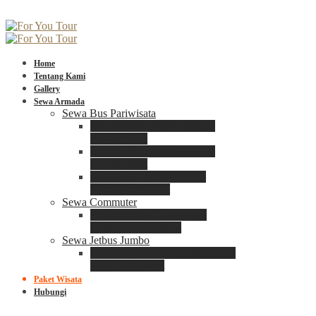
Home
Tentang Kami
Gallery
Sewa Armada
Sewa Bus Pariwisata
Bus Medium ADIPUTRO
25 – 29 Seat
Bus Medium ADIPUTRO
31 – 33 Seat
Big Bus 3+ ADIPUTRO
35 – 39 – 41 Seat
Sewa Commuter
Sewa Toyota Commuter
4 – 8 – 12 – 15 Seat
Sewa Jetbus Jumbo
Jetbus Jumbo 3+ ADIPUTRO
8 – 14 – 18 Seat
Paket Wisata
Hubungi