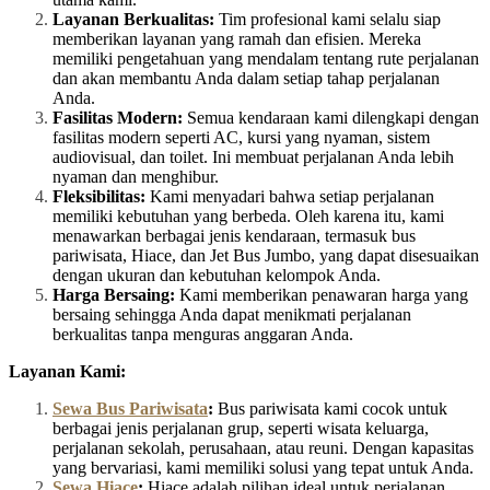
Layanan Berkualitas:
Tim profesional kami selalu siap
memberikan layanan yang ramah dan efisien. Mereka
memiliki pengetahuan yang mendalam tentang rute perjalanan
dan akan membantu Anda dalam setiap tahap perjalanan
Anda.
Fasilitas Modern:
Semua kendaraan kami dilengkapi dengan
fasilitas modern seperti AC, kursi yang nyaman, sistem
audiovisual, dan toilet. Ini membuat perjalanan Anda lebih
nyaman dan menghibur.
Fleksibilitas:
Kami menyadari bahwa setiap perjalanan
memiliki kebutuhan yang berbeda. Oleh karena itu, kami
menawarkan berbagai jenis kendaraan, termasuk bus
pariwisata, Hiace, dan Jet Bus Jumbo, yang dapat disesuaikan
dengan ukuran dan kebutuhan kelompok Anda.
Harga Bersaing:
Kami memberikan penawaran harga yang
bersaing sehingga Anda dapat menikmati perjalanan
berkualitas tanpa menguras anggaran Anda.
Layanan Kami:
Sewa Bus Pariwisata
:
Bus pariwisata kami cocok untuk
berbagai jenis perjalanan grup, seperti wisata keluarga,
perjalanan sekolah, perusahaan, atau reuni. Dengan kapasitas
yang bervariasi, kami memiliki solusi yang tepat untuk Anda.
Sewa Hiace
:
Hiace adalah pilihan ideal untuk perjalanan