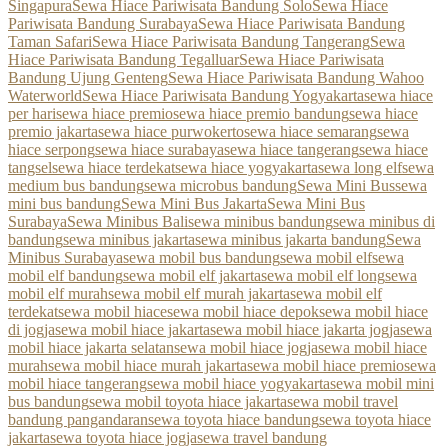
Singapura
Sewa Hiace Pariwisata Bandung Solo
Sewa Hiace
Pariwisata Bandung Surabaya
Sewa Hiace Pariwisata Bandung
Taman Safari
Sewa Hiace Pariwisata Bandung Tangerang
Sewa
Hiace Pariwisata Bandung Tegalluar
Sewa Hiace Pariwisata
Bandung Ujung Genteng
Sewa Hiace Pariwisata Bandung Wahoo
Waterworld
Sewa Hiace Pariwisata Bandung Yogyakarta
sewa hiace
per hari
sewa hiace premio
sewa hiace premio bandung
sewa hiace
premio jakarta
sewa hiace purwokerto
sewa hiace semarang
sewa
hiace serpong
sewa hiace surabaya
sewa hiace tangerang
sewa hiace
tangsel
sewa hiace terdekat
sewa hiace yogyakarta
sewa long elf
sewa
medium bus bandung
sewa microbus bandung
Sewa Mini Bus
sewa
mini bus bandung
Sewa Mini Bus Jakarta
Sewa Mini Bus
Surabaya
Sewa Minibus Bali
sewa minibus bandung
sewa minibus di
bandung
sewa minibus jakarta
sewa minibus jakarta bandung
Sewa
Minibus Surabaya
sewa mobil bus bandung
sewa mobil elf
sewa
mobil elf bandung
sewa mobil elf jakarta
sewa mobil elf long
sewa
mobil elf murah
sewa mobil elf murah jakarta
sewa mobil elf
terdekat
sewa mobil hiace
sewa mobil hiace depok
sewa mobil hiace
di jogja
sewa mobil hiace jakarta
sewa mobil hiace jakarta jogja
sewa
mobil hiace jakarta selatan
sewa mobil hiace jogja
sewa mobil hiace
murah
sewa mobil hiace murah jakarta
sewa mobil hiace premio
sewa
mobil hiace tangerang
sewa mobil hiace yogyakarta
sewa mobil mini
bus bandung
sewa mobil toyota hiace jakarta
sewa mobil travel
bandung pangandaran
sewa toyota hiace bandung
sewa toyota hiace
jakarta
sewa toyota hiace jogja
sewa travel bandung