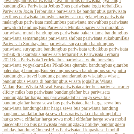
jawa tengah
bus pariwisata jawa timur
bus pariwisata jaya langit
bandung
Bus Pariwisata Jetbus 3
bus pariwisata jogja terbaik
Bus
Pariwisata Jogja Terbaru
bus pariwisata ke bandung
bus pariwisata
kecil
bus pariwisata kudus
bus pariwisata magelang
bus pariwisata
malang
bus pariwisata medium
bus pariwisata mewah
bus pariwisata
mewah di bandung
Bus Pariwisata Mini
bus pariwisata murah
bus
pariwisata murah bandung
bus pariwisata pakar utama bandung
bus
pariwisata semarang
bus pariwisata shd
bus pariwisata sukabumi
Bus
Pariwisata Surabaya
bus pariwisata surya putra bandung
bus
pariwisata suryaputra bandung
bus pariwisata terbaik
bus pariwisata
terbaik di jakarta
bus pariwisata terbaru
Bus Pariwisata Terbaru
2021
Bus Pariwisata Terdekat
bus pariwisata white horse
bus
pariwisata yogyakarta
Bus Piknik
bus qitarabu bandung
bus qitarabu
palembang bandung
Bus Sedang
bus sewa bandung
bus suryaputra
bandung
bus travel bandung pangandaran
bus wisata
bus wisata
bandung
bus wisata di bandung
bus wisata jogja
Bus Wisata
Malang
Bus Wisata Mewah
Buspariwisata
carter bus pariwisata
carter
elf
city miles bus pariwisata bandung
daftar bus pariwisata
bandung
daftar harga bus pariwisata
daftar harga sewa bus
bandung
daftar harga sewa bus pariwisata
daftar harga sewa bus
pariwisata bandung
daftar harga sewa bus pariwisata bandung
pangandaran
daftar harga sewa bus pariwisata di bandung
daftar
harga sewa elf
daftar harga sewa mobil elf
daftar harga sewa mobil
hiace
daftar po bus pariwisata bandung
dago holiday bandung
dem
holiday bandung
Dimensi Bus Pariwisata
elf kapasitas
elf mobil