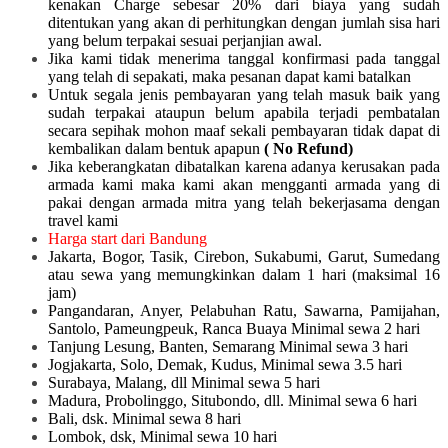
kenakan Charge sebesar 20% dari biaya yang sudah
ditentukan yang akan di perhitungkan dengan jumlah sisa hari
yang belum terpakai sesuai perjanjian awal.
Jika kami tidak menerima tanggal konfirmasi pada tanggal
yang telah di sepakati, maka pesanan dapat kami batalkan
Untuk segala jenis pembayaran yang telah masuk baik yang
sudah terpakai ataupun belum apabila terjadi pembatalan
secara sepihak mohon maaf sekali pembayaran tidak dapat di
kembalikan dalam bentuk apapun
( No Refund)
Jika keberangkatan dibatalkan karena adanya kerusakan pada
armada kami maka kami akan mengganti armada yang di
pakai dengan armada mitra yang telah bekerjasama dengan
travel kami
Harga start dari Bandung
Jakarta, Bogor, Tasik, Cirebon, Sukabumi, Garut, Sumedang
atau sewa yang memungkinkan dalam 1 hari (maksimal 16
jam)
Pangandaran, Anyer, Pelabuhan Ratu, Sawarna, Pamijahan,
Santolo, Pameungpeuk, Ranca Buaya Minimal sewa 2 hari
Tanjung Lesung, Banten, Semarang Minimal sewa 3 hari
Jogjakarta, Solo, Demak, Kudus, Minimal sewa 3.5 hari
Surabaya, Malang, dll Minimal sewa 5 hari
Madura, Probolinggo, Situbondo, dll. Minimal sewa 6 hari
Bali, dsk. Minimal sewa 8 hari
Lombok, dsk, Minimal sewa 10 hari