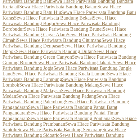
Pariwisata Bandung Bali
Sewa Hiace Pariwisata Bandung Bandara
Kertajati
Sewa Hiace Pariwisata Bandung Batam
Sewa Hiace
Pariwisata Bandung Batu Hiu
Sewa Hiace Pariwisata Bandung Batu
Karas
Sewa Hiace Pariwisata Bandung Bekasi
Sewa Hiace
Pariwisata Bandung Bogor
Sewa Hiace Pariwisata Bandung
Borobudur
Sewa Hiace Pariwisata Bandung Brunei
Sewa Hiace
Pariwisata Bandung Cagar Alam
Sewa Hiace Pariwisata Bandung
Cimahi
Sewa Hiace Pariwisata Bandung Citumang
Sewa Hiace
Pariwisata Bandung Denpasar
Sewa Hiace Pariwisata Bandung
Depok
Sewa Hiace Pariwisata Bandung Dufan
Sewa Hiace
Pariwisata Bandung Green Canyon
Sewa Hiace Pariwisata Bandung
Gunung Bromo
Sewa Hiace Pariwisata Bandung Jakarta
Sewa Hiace
Pariwisata Bandung Jogja
Sewa Hiace Pariwisata Bandung Jungle
Land
Sewa Hiace Pariwisata Bandung Kuala Lumpur
Sewa Hiace
Pariwisata Bandung Lampung
Sewa Hiace Pariwisata Bandung
Lombok
Sewa Hiace Pariwisata Bandung Malang
Sewa Hiace
Pariwisata Bandung Malaysia
Sewa Hiace Pariwisata Bandung
Medan
Sewa Hiace Pariwisata Bandung Padang
Sewa Hiace
Pariwisata Bandung Palembang
Sewa Hiace Pariwisata Bandung
Pangandaran
Sewa Hiace Pariwisata Bandung Pantai Barat
Pangandaran
Sewa Hiace Pariwisata Bandung Pantai Timur
Pangandaran
Sewa Hiace Pariwisata Bandung Pontianak
Sewa Hiace
Pariwisata Bandung Prambanan
Sewa Hiace Pariwisata Bandung
Santolo
Sewa Hiace Pariwisata Bandung Semarang
Sewa Hiace
Pariwisata Bandung Sidoarjo
Sewa Hiace Pariwisata Bandung