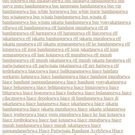
bus solo
sewa bus surabaya
sewa bus surabaya bandung
sewa bus
surya putra bandung
sewa bus tangerang bandung
sewa bus vip
bandung
sewa bus white horse
sewa bus white horse bandung
sewa
bus wisata
sewa bus wisata bandung
sewa bus wisata di
bandung
sewa bus wisata jakarta bandung
sewa bus yogyakarta
sewa
elf
sewa elf bandung
sewa elf bandung murah
sewa elf di
bandung
sewa elf harga
sewa elf harian
sewa elf hiace
sewa elf
jakarta
sewa elf jakarta bandung
sewa elf jakarta murah
sewa elf
jakarta pusat
sewa elf jakarta semarang
sewa elf ke bandung
sewa elf
long
sewa elf long bandung
sewa elf long jakarta
sewa elf long
semarang
sewa elf luar kota
sewa elf murah
sewa elf murah
bandung
sewa elf murah jakarta
sewa elf murah jakarta barat
sewa elf
pariwisata
sewa elf pariwisata jakarta
sewa elf per hari
sewa elf
terdekat
sewa hiace
sewa hiace balikpapan
sewa hiace bandara
soekarno hatta
sewa hiace bandung
sewa hiace bandung murah
sewa
hiace bandung pangandaran
sewa hiace bandung yogyakarta
sewa
hiace bekasi
sewa hiace belitung
sewa hiace bintaro
sewa hiace
blitar
sewa hiace bogor
sewa hiace bsd
sewa hiace bulanan
sewa hiace
cilacap
sewa hiace depok
sewa hiace di bandung
sewa hiace di
jakarta
sewa hiace harian
sewa hiace jakarta
sewa hiace jakarta
bandung
sewa hiace jakarta murah
sewa hiace jakarta selatan
sewa
hiace jember
sewa hiace jogja murah
sewa hiace ke luar kota
sewa
hiace lombok
sewa hiace luar kota
sewa hiace murah
sewa hiace
murah bandung
sewa hiace murah jakarta
sewa hiace
pangandaran
Sewa Hiace Pariwisata Bandung Aceh
Sewa Hiace