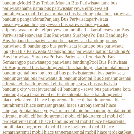
bandung
Model Bus Terbaru
Muatan Bus Pariwisata
nama bus
pariwisata
nama nama bus pariwisata
nyewa elf
nyewa elf
murah
nyewa mobil elf
pakar utama bus bandung
paket bus pariwisata
bandung pangandaran
Panjang Bus Pariwisata
pariwisata
bus
penyewaan bus
penyewaan bus pariwisata
penyewaan
elf
penyewaan mobil elf
penyewaan mobil elf jakarta
Persewaan Bus
Pariwisata
Persewaan Bus Pariwisata Surabaya
Po Bus Bandung
Po
Bus Jogja
po bus pariwisata
po bus pariwisata bandung
po bus
pariwisata di bandung
po bus pariwisata jakarta
po bus pariwisata
jogja
Po Bus Pariwisata Malang
po bus pariwisata patriot bandung
Po
Bus Pariwisata Surabaya
Po Bus Pariwisata Terdekat
Po Bus
Semarang
po pariwisata
po pariwisata bandung
Pool Bus Pariwisata
Di Bogor
rental bus bandung
rental bus bandung jakarta
rental bus di
bandung
rental bus jogja
rental bus pariwisata
rental bus pariwisata
bandung
rental bus pariwisata di bandung
Rental Bus Semarang
rental
elf
rental elf bandung
rental elf bandung - sewa bus pariwisata
bandung city west java
rental elf bandung - sewa bus pariwisata kota
bandung jawa barat
rental elf terdekat
rental hiace bandung
rental
hiace bekasi
rental hiace bogor
rental hiace di bandung
rental hiace
murah
rental hiace semarang
rental hiace surabaya
rental hiace
tangerang
rental hiace yogyakarta
rental minibus bandung
rental mobil
elf
rental mobil elf bandung
rental mobil elf jakarta
rental mobil elf
terdekat
rental mobil hiace bandung
rental mobil hiace bekasi
rental
mobil hiace bogor
rental mobil hiace jogja
rental mobil hiace
semarang
rental mobil hiace tangerang
rental mobil hiace terdekat
Seat