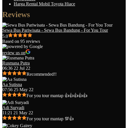
Harga Rental Mobil Toyota Hiace
Reviews
Sewa Bus Pariwisata - Sewa Bus Bandung - For You Tour
5.0
Based on 95 reviews
review us on
Rusmana Putra
06:36 22 Jul 22
Recommended!!
Aa Sutisna
07:56 25 May 22
For you tour mantap 👍👍👍👍👍
Adi Suryadi
11:21 21 May 22
For you tour mantap 💯👍