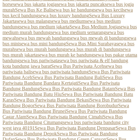
horse
sewa bus jakarta jogja
sewa bus jakarta puncak
sewa bus jogja
murah
Sewa Bus Ke Bali
sewa bus ke bandung
sewa bus kecil
sewa
bus kecil bandung
sewa bus luxury bandung
Sewa Bus Luxury
Jakarta
sewa bus malang
sewa bus medium
sewa bus medium
bandung
sewa bus medium jakarta
Sewa Bus Medium Jogja
sewa bus
medium murah bandung
sewa bus medium semarang
sewa bus
mewah
sewa bus mewah bandung
sewa bus mewah di bandung
sewa
bus mini
sewa bus mini bandung
Sewa Bus Mini Surabaya
sewa bus
murah
sewa bus murah bandung
sewa bus murah di bandung
sewa
bus murah jakarta
sewa bus murah ke bandung
sewa bus pakar utama
bandung
sewa bus pariwisata
sewa bus pariwisata & elf bandung
kota bandung jawa barat
Sewa Bus Pariwisata Aceh
sewa bus
pariwisata bali
sewa bus pariwisata bandung
Sewa Bus Pariwisata
Bandung Aceh
Sewa Bus Pariwisata Bandung Bali
Sewa Bus
Pariwisata Bandung Bandara Kertajati
Sewa Bus Pariwisata
Bandung Bandung
Sewa Bus Pariwisata Bandung Batam
Sewa Bus
Pariwisata Bandung Batu Hiu
Sewa Bus Pariwisata Bandung Batu
Karas
Sewa Bus Pariwisata Bandung Bekasi
Sewa Bus Pariwisata
Bandung Bogor
Sewa Bus Pariwisata Bandung Borobudur
Sewa
Bus Pariwisata Bandung Brunei
Sewa Bus Pariwisata Bandung
Cagar Alam
Sewa Bus Pariwisata Bandung Cimahi
Sewa Bus
Pariwisata Bandung Citumang
sewa bus pariwisata bandung city
west java 40191
Sewa Bus Pariwisata Bandung Denpasar
Sewa Bus
Pariwisata Bandung Depok
Sewa Bus Pariwisata Bandung
Dufan
Sewa Bus Pariwisata Bandung Green Canyon
Sewa Bus