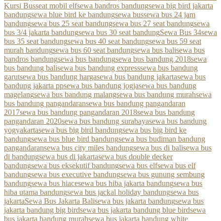
Kursi Bus
seat mobil elf
sewa bandros bandung
sewa big bird jakarta
bandung
sewa blue bird ke bandung
sewa bus
sewa bus 24 jam
bandung
sewa bus 25 seat bandung
sewa bus 27 seat bandung
sewa
bus 3/4 jakarta bandung
sewa bus 30 seat bandung
Sewa Bus 34
sewa
bus 35 seat bandung
sewa bus 40 seat bandung
sewa bus 59 seat
murah bandung
sewa bus 60 seat bandung
sewa bus bali
sewa bus
bandros bandung
sewa bus bandung
sewa bus bandung 2018
sewa
bus bandung bali
sewa bus bandung express
sewa bus bandung
garut
sewa bus bandung harga
sewa bus bandung jakarta
sewa bus
bandung jakarta pp
sewa bus bandung jogja
sewa bus bandung
magelang
sewa bus bandung malang
sewa bus bandung murah
sewa
bus bandung pangandaran
sewa bus bandung pangandaran
2017
sewa bus bandung pangandaran 2018
sewa bus bandung
pangandaran 2020
sewa bus bandung surabaya
sewa bus bandung
yogyakarta
sewa bus big bird bandung
sewa bus big bird ke
bandung
sewa bus blue bird bandung
sewa bus budiman bandung
pangandaran
sewa bus city miles bandung
sewa bus di bali
sewa bus
di bandung
sewa bus di jakarta
sewa bus double decker
bandung
sewa bus eksekutif bandung
sewa bus elf
sewa bus elf
bandung
sewa bus executive bandung
sewa bus gunung sembung
bandung
sewa bus hiace
sewa bus hiba jakarta bandung
sewa bus
hiba utama bandung
sewa bus jackal holiday bandung
sewa bus
jakarta
Sewa Bus Jakarta Bali
sewa bus jakarta bandung
sewa bus
jakarta bandung big bird
sewa bus jakarta bandung blue bird
sewa
bus jakarta bandung murah
sewa bus jakarta bandung white