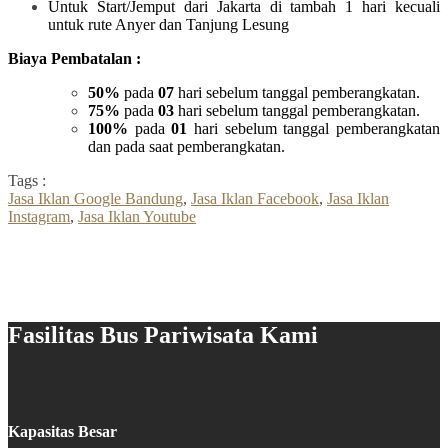
Untuk Start/Jemput dari Jakarta di tambah 1 hari kecuali
untuk rute Anyer dan Tanjung Lesung
Biaya Pembatalan :
50%
pada
07
hari sebelum tanggal pemberangkatan.
75%
pada
03
hari sebelum tanggal pemberangkatan.
100%
pada
01
hari sebelum tanggal pemberangkatan
dan pada saat pemberangkatan.
Tags :
Jasa Iklan Google Bandung
,
Jasa Iklan Facebook
,
Jasa Iklan
Instagram
,
Jasa Iklan Youtube
Fasilitas Bus Pariwisata Kami
Kapasitas Besar