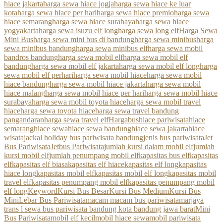
hiace jakarta
harga sewa hiace jogja
harga sewa hiace ke luar
kota
harga sewa hiace per hari
harga sewa hiace premio
harga sewa
hiace semarang
harga sewa hiace surabaya
harga sewa hiace
yogyakarta
harga sewa isuzu elf long
harga sewa long elf
Harga Sewa
Mini Bus
harga sewa mini bus di bandung
harga sewa minibus
harga
sewa minibus bandung
harga sewa minibus elf
harga sewa mobil
bandros bandung
harga sewa mobil elf
harga sewa mobil elf
bandung
harga sewa mobil elf jakarta
harga sewa mobil elf long
harga
sewa mobil elf perhari
harga sewa mobil hiace
harga sewa mobil
hiace bandung
harga sewa mobil hiace jakarta
harga sewa mobil
hiace malang
harga sewa mobil hiace per hari
harga sewa mobil hiace
surabaya
harga sewa mobil toyota hiace
harga sewa mobil travel
hiace
harga sewa toyota hiace
harga sewa travel bandung
pangandaran
harga sewa travel elf
Hargabus
hiace pariwisata
hiace
semarang
hiace sewa
hiace sewa bandung
hiace sewa jakarta
hiace
wisata
jackal holiday bus pariwisata bandung
jenis bus pariwisata
Jet
Bus Pariwisata
Jetbus Pariwisata
jumlah kursi dalam mobil elf
jumlah
kursi mobil elf
jumlah penumpang mobil elf
kapasitas bus elf
kapasitas
elf
kapasitas elf biasa
kapasitas elf hiace
kapasitas elf long
kapasitas
hiace long
kapasitas mobil elf
kapasitas mobil elf long
kapasitas mobil
travel elf
kapasitas penumpang mobil elf
kapasitas penumpang mobil
elf long
Keyword
Kursi Bus Besar
Kursi Bus Medium
Kursi Bus
Mini
Lebar Bus Pariwisata
macam macam bus pariwisata
marjaya
trans l sewa bus pariwisata bandung kota bandung jawa barat
Mini
Bus Pariwisata
mobil elf kecil
mobil hiace sewa
mobil pariwisata