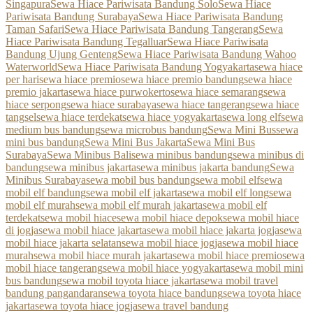
Singapura
Sewa Hiace Pariwisata Bandung Solo
Sewa Hiace
Pariwisata Bandung Surabaya
Sewa Hiace Pariwisata Bandung
Taman Safari
Sewa Hiace Pariwisata Bandung Tangerang
Sewa
Hiace Pariwisata Bandung Tegalluar
Sewa Hiace Pariwisata
Bandung Ujung Genteng
Sewa Hiace Pariwisata Bandung Wahoo
Waterworld
Sewa Hiace Pariwisata Bandung Yogyakarta
sewa hiace
per hari
sewa hiace premio
sewa hiace premio bandung
sewa hiace
premio jakarta
sewa hiace purwokerto
sewa hiace semarang
sewa
hiace serpong
sewa hiace surabaya
sewa hiace tangerang
sewa hiace
tangsel
sewa hiace terdekat
sewa hiace yogyakarta
sewa long elf
sewa
medium bus bandung
sewa microbus bandung
Sewa Mini Bus
sewa
mini bus bandung
Sewa Mini Bus Jakarta
Sewa Mini Bus
Surabaya
Sewa Minibus Bali
sewa minibus bandung
sewa minibus di
bandung
sewa minibus jakarta
sewa minibus jakarta bandung
Sewa
Minibus Surabaya
sewa mobil bus bandung
sewa mobil elf
sewa
mobil elf bandung
sewa mobil elf jakarta
sewa mobil elf long
sewa
mobil elf murah
sewa mobil elf murah jakarta
sewa mobil elf
terdekat
sewa mobil hiace
sewa mobil hiace depok
sewa mobil hiace
di jogja
sewa mobil hiace jakarta
sewa mobil hiace jakarta jogja
sewa
mobil hiace jakarta selatan
sewa mobil hiace jogja
sewa mobil hiace
murah
sewa mobil hiace murah jakarta
sewa mobil hiace premio
sewa
mobil hiace tangerang
sewa mobil hiace yogyakarta
sewa mobil mini
bus bandung
sewa mobil toyota hiace jakarta
sewa mobil travel
bandung pangandaran
sewa toyota hiace bandung
sewa toyota hiace
jakarta
sewa toyota hiace jogja
sewa travel bandung