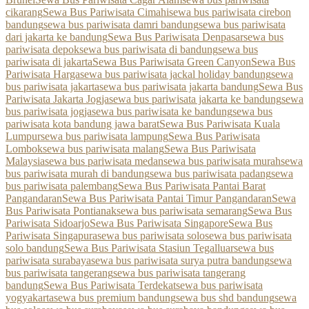
cikarang
Sewa Bus Pariwisata Cimahi
sewa bus pariwisata cirebon
bandung
sewa bus pariwisata damri bandung
sewa bus pariwisata
dari jakarta ke bandung
Sewa Bus Pariwisata Denpasar
sewa bus
pariwisata depok
sewa bus pariwisata di bandung
sewa bus
pariwisata di jakarta
Sewa Bus Pariwisata Green Canyon
Sewa Bus
Pariwisata Harga
sewa bus pariwisata jackal holiday bandung
sewa
bus pariwisata jakarta
sewa bus pariwisata jakarta bandung
Sewa Bus
Pariwisata Jakarta Jogja
sewa bus pariwisata jakarta ke bandung
sewa
bus pariwisata jogja
sewa bus pariwisata ke bandung
sewa bus
pariwisata kota bandung jawa barat
Sewa Bus Pariwisata Kuala
Lumpur
sewa bus pariwisata lampung
Sewa Bus Pariwisata
Lombok
sewa bus pariwisata malang
Sewa Bus Pariwisata
Malaysia
sewa bus pariwisata medan
sewa bus pariwisata murah
sewa
bus pariwisata murah di bandung
sewa bus pariwisata padang
sewa
bus pariwisata palembang
Sewa Bus Pariwisata Pantai Barat
Pangandaran
Sewa Bus Pariwisata Pantai Timur Pangandaran
Sewa
Bus Pariwisata Pontianak
sewa bus pariwisata semarang
Sewa Bus
Pariwisata Sidoarjo
Sewa Bus Pariwisata Singapore
Sewa Bus
Pariwisata Singapura
sewa bus pariwisata solo
sewa bus pariwisata
solo bandung
Sewa Bus Pariwisata Stasiun Tegalluar
sewa bus
pariwisata surabaya
sewa bus pariwisata surya putra bandung
sewa
bus pariwisata tangerang
sewa bus pariwisata tangerang
bandung
Sewa Bus Pariwisata Terdekat
sewa bus pariwisata
yogyakarta
sewa bus premium bandung
sewa bus shd bandung
sewa