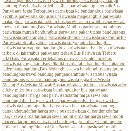
jawa tengah
bus pariwisata jawa timur
bus pariwisata jaya langit
bandung
Bus Pariwisata Jetbus 3
bus pariwisata jogja terbaik
Bus
Pariwisata Jogja Terbaru
bus pariwisata ke bandung
bus pariwisata
kecil
bus pariwisata kudus
bus pariwisata magelang
bus pariwisata
malang
bus pariwisata medium
bus pariwisata mewah
bus pariwisata
mewah di bandung
Bus Pariwisata Mini
bus pariwisata murah
bus
pariwisata murah bandung
bus pariwisata pakar utama bandung
bus
pariwisata semarang
bus pariwisata shd
bus pariwisata sukabumi
Bus
Pariwisata Surabaya
bus pariwisata surya putra bandung
bus
pariwisata suryaputra bandung
bus pariwisata terbaik
bus pariwisata
terbaik di jakarta
bus pariwisata terbaru
Bus Pariwisata Terbaru
2021
Bus Pariwisata Terdekat
bus pariwisata white horse
bus
pariwisata yogyakarta
Bus Piknik
bus qitarabu bandung
bus qitarabu
palembang bandung
Bus Sedang
bus sewa bandung
bus suryaputra
bandung
bus travel bandung pangandaran
bus wisata
bus wisata
bandung
bus wisata di bandung
bus wisata jogja
Bus Wisata
Malang
Bus Wisata Mewah
Buspariwisata
carter bus pariwisata
carter
elf
city miles bus pariwisata bandung
daftar bus pariwisata
bandung
daftar harga bus pariwisata
daftar harga sewa bus
bandung
daftar harga sewa bus pariwisata
daftar harga sewa bus
pariwisata bandung
daftar harga sewa bus pariwisata bandung
pangandaran
daftar harga sewa bus pariwisata di bandung
daftar
harga sewa elf
daftar harga sewa mobil elf
daftar harga sewa mobil
hiace
daftar po bus pariwisata bandung
dago holiday bandung
dem
holiday bandung
Dimensi Bus Pariwisata
elf kapasitas
elf mobil