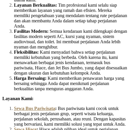
Layanan Berkualitas:
Tim profesional kami selalu siap
memberikan layanan yang ramah dan efisien. Mereka
memiliki pengetahuan yang mendalam tentang rute perjalanan
dan akan membantu Anda dalam setiap tahap perjalanan
Anda.
Fasilitas Modern:
Semua kendaraan kami dilengkapi dengan
fasilitas modern seperti AC, kursi yang nyaman, sistem
audiovisual, dan toilet. Ini membuat perjalanan Anda lebih
nyaman dan menghibur.
Fleksibilitas:
Kami menyadari bahwa setiap perjalanan
memiliki kebutuhan yang berbeda. Oleh karena itu, kami
menawarkan berbagai jenis kendaraan, termasuk bus
pariwisata, Hiace, dan Jet Bus Jumbo, yang dapat disesuaikan
dengan ukuran dan kebutuhan kelompok Anda.
Harga Bersaing:
Kami memberikan penawaran harga yang
bersaing sehingga Anda dapat menikmati perjalanan
berkualitas tanpa menguras anggaran Anda.
Layanan Kami:
Sewa Bus Pariwisata
:
Bus pariwisata kami cocok untuk
berbagai jenis perjalanan grup, seperti wisata keluarga,
perjalanan sekolah, perusahaan, atau reuni. Dengan kapasitas
yang bervariasi, kami memiliki solusi yang tepat untuk Anda.
Sewa Hiace
:
Hiace adalah pilihan ideal untuk perjalanan