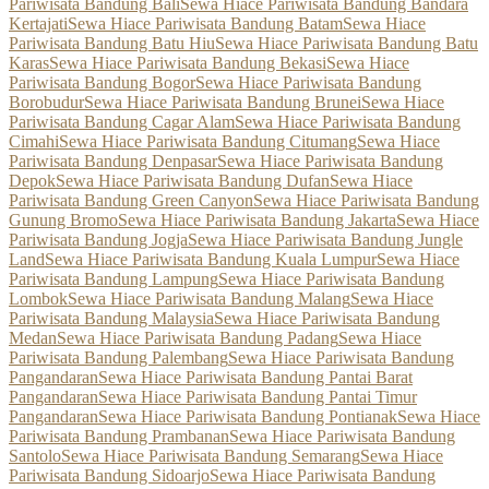
Pariwisata Bandung Bali
Sewa Hiace Pariwisata Bandung Bandara
Kertajati
Sewa Hiace Pariwisata Bandung Batam
Sewa Hiace
Pariwisata Bandung Batu Hiu
Sewa Hiace Pariwisata Bandung Batu
Karas
Sewa Hiace Pariwisata Bandung Bekasi
Sewa Hiace
Pariwisata Bandung Bogor
Sewa Hiace Pariwisata Bandung
Borobudur
Sewa Hiace Pariwisata Bandung Brunei
Sewa Hiace
Pariwisata Bandung Cagar Alam
Sewa Hiace Pariwisata Bandung
Cimahi
Sewa Hiace Pariwisata Bandung Citumang
Sewa Hiace
Pariwisata Bandung Denpasar
Sewa Hiace Pariwisata Bandung
Depok
Sewa Hiace Pariwisata Bandung Dufan
Sewa Hiace
Pariwisata Bandung Green Canyon
Sewa Hiace Pariwisata Bandung
Gunung Bromo
Sewa Hiace Pariwisata Bandung Jakarta
Sewa Hiace
Pariwisata Bandung Jogja
Sewa Hiace Pariwisata Bandung Jungle
Land
Sewa Hiace Pariwisata Bandung Kuala Lumpur
Sewa Hiace
Pariwisata Bandung Lampung
Sewa Hiace Pariwisata Bandung
Lombok
Sewa Hiace Pariwisata Bandung Malang
Sewa Hiace
Pariwisata Bandung Malaysia
Sewa Hiace Pariwisata Bandung
Medan
Sewa Hiace Pariwisata Bandung Padang
Sewa Hiace
Pariwisata Bandung Palembang
Sewa Hiace Pariwisata Bandung
Pangandaran
Sewa Hiace Pariwisata Bandung Pantai Barat
Pangandaran
Sewa Hiace Pariwisata Bandung Pantai Timur
Pangandaran
Sewa Hiace Pariwisata Bandung Pontianak
Sewa Hiace
Pariwisata Bandung Prambanan
Sewa Hiace Pariwisata Bandung
Santolo
Sewa Hiace Pariwisata Bandung Semarang
Sewa Hiace
Pariwisata Bandung Sidoarjo
Sewa Hiace Pariwisata Bandung