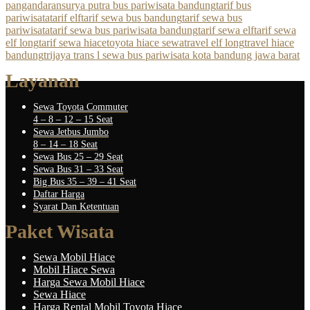
pangandaran
surya putra bus pariwisata bandung
tarif bus
pariwisata
tarif elf
tarif sewa bus bandung
tarif sewa bus
pariwisata
tarif sewa bus pariwisata bandung
tarif sewa elf
tarif sewa
elf long
tarif sewa hiace
toyota hiace sewa
travel elf long
travel hiace
bandung
trijaya trans l sewa bus pariwisata kota bandung jawa barat
Layanan
Sewa Toyota Commuter
4 – 8 – 12 – 15 Seat
Sewa Jetbus Jumbo
8 – 14 – 18 Seat
Sewa Bus 25 – 29 Seat
Sewa Bus 31 – 33 Seat
Big Bus 35 – 39 – 41 Seat
Daftar Harga
Syarat Dan Ketentuan
Paket Wisata
Sewa Mobil Hiace
Mobil Hiace Sewa
Harga Sewa Mobil Hiace
Sewa Hiace
Harga Rental Mobil Toyota Hiace