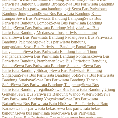
Pariwisata Bandung Gunung Bromo
Sewa Bus Pariwisata Bandung
Jakarta
sewa bus pariwisata bandung jogja
Sewa Bus Pariwisata
Bandung Jungle Land
Sewa Bus Pariwisata Bandung Kuala
Lumpur
Sewa Bus Pariwisata Bandung Lampung
Sewa Bus
Pariwisata Bandung Lombok
Sewa Bus Pariwisata Bandung
Malang
Sewa Bus Pariwisata Bandung Malaysia
Sewa Bus
Pariwisata Bandung Medan
sewa bus pariwisata bandung
murah
Sewa Bus Pariwisata Bandung Padang
Sewa Bus Pariwisata
Bandung Palembang
sewa bus pariwisata bandung
pangandaran
Sewa Bus Pariwisata Bandung Pantai Barat
Pangandaran
Sewa Bus Pariwisata Bandung Pantai Timur
Pangandaran
Sewa Bus Pariwisata Bandung Pontianak
Sewa Bus
Pariwisata Bandung Prambanan
Sewa Bus Pariwisata Bandung
Santolo
Sewa Bus Pariwisata Bandung Semarang
Sewa Bus
Pariwisata Bandung Sidoarjo
Sewa Bus Pariwisata Bandung
Singapura
Sewa Bus Pariwisata Bandung Solo
Sewa Bus Pariwisata
Bandung Surabaya
Sewa Bus Pariwisata Bandung Taman
Safari
Sewa Bus Pariwisata Bandung Tangerang
Sewa Bus
Pariwisata Bandung Tegalluar
Sewa Bus Pariwisata Bandung Ujung
Genteng
Sewa Bus Pariwisata Bandung Wahoo Waterworld
Sewa
Bus Pariwisata Bandung Yogyakarta
Sewa Bus Pariwisata
Batam
Sewa Bus Pariwisata Batu Hiu
Sewa Bus Pariwisata Batu
Karas
sewa bus pariwisata bekasi
sewa bus pariwisata bekasi
bandung
sewa bus pariwisata bogor
Sewa Bus Pariwisata
Brunei
Sewa Bus Pariwisata Cagar Alam
sewa bus pariwisata