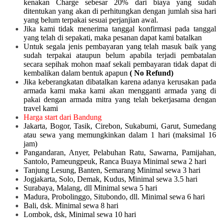
kenakan Charge sebesar 20% dari biaya yang sudah
ditentukan yang akan di perhitungkan dengan jumlah sisa hari
yang belum terpakai sesuai perjanjian awal.
Jika kami tidak menerima tanggal konfirmasi pada tanggal
yang telah di sepakati, maka pesanan dapat kami batalkan
Untuk segala jenis pembayaran yang telah masuk baik yang
sudah terpakai ataupun belum apabila terjadi pembatalan
secara sepihak mohon maaf sekali pembayaran tidak dapat di
kembalikan dalam bentuk apapun
( No Refund)
Jika keberangkatan dibatalkan karena adanya kerusakan pada
armada kami maka kami akan mengganti armada yang di
pakai dengan armada mitra yang telah bekerjasama dengan
travel kami
Harga start dari Bandung
Jakarta, Bogor, Tasik, Cirebon, Sukabumi, Garut, Sumedang
atau sewa yang memungkinkan dalam 1 hari (maksimal 16
jam)
Pangandaran, Anyer, Pelabuhan Ratu, Sawarna, Pamijahan,
Santolo, Pameungpeuk, Ranca Buaya Minimal sewa 2 hari
Tanjung Lesung, Banten, Semarang Minimal sewa 3 hari
Jogjakarta, Solo, Demak, Kudus, Minimal sewa 3.5 hari
Surabaya, Malang, dll Minimal sewa 5 hari
Madura, Probolinggo, Situbondo, dll. Minimal sewa 6 hari
Bali, dsk. Minimal sewa 8 hari
Lombok, dsk, Minimal sewa 10 hari