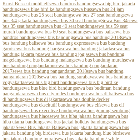
Kursi Bus
seat mobil elf
sewa bandros bandung
sewa big bird jakarta
bandung
sewa blue bird ke bandung
sewa bus
sewa bus 24 jam
bandung
sewa bus 25 seat bandung
sewa bus 27 seat bandung
sewa
bus 3/4 jakarta bandung
sewa bus 30 seat bandung
Sewa Bus 34
sewa
bus 35 seat bandung
sewa bus 40 seat bandung
sewa bus 59 seat
murah bandung
sewa bus 60 seat bandung
sewa bus bali
sewa bus
bandros bandung
sewa bus bandung
sewa bus bandung 2018
sewa
bus bandung bali
sewa bus bandung express
sewa bus bandung
garut
sewa bus bandung harga
sewa bus bandung jakarta
sewa bus
bandung jakarta pp
sewa bus bandung jogja
sewa bus bandung
magelang
sewa bus bandung malang
sewa bus bandung murah
sewa
bus bandung pangandaran
sewa bus bandung pangandaran
2017
sewa bus bandung pangandaran 2018
sewa bus bandung
pangandaran 2020
sewa bus bandung surabaya
sewa bus bandung
yogyakarta
sewa bus big bird bandung
sewa bus big bird ke
bandung
sewa bus blue bird bandung
sewa bus budiman bandung
pangandaran
sewa bus city miles bandung
sewa bus di bali
sewa bus
di bandung
sewa bus di jakarta
sewa bus double decker
bandung
sewa bus eksekutif bandung
sewa bus elf
sewa bus elf
bandung
sewa bus executive bandung
sewa bus gunung sembung
bandung
sewa bus hiace
sewa bus hiba jakarta bandung
sewa bus
hiba utama bandung
sewa bus jackal holiday bandung
sewa bus
jakarta
Sewa Bus Jakarta Bali
sewa bus jakarta bandung
sewa bus
jakarta bandung big bird
sewa bus jakarta bandung blue bird
sewa
bus jakarta bandung murah
sewa bus jakarta bandung white