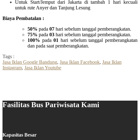
Untuk Start/Jemput dari Jakarta di tambah 1 hari kecuali
untuk rute Anyer dan Tanjung Lesung
Biaya Pembatalan :
50%
pada
07
hari sebelum tanggal pemberangkatan.
75%
pada
03
hari sebelum tanggal pemberangkatan.
100%
pada
01
hari sebelum tanggal pemberangkatan
dan pada saat pemberangkatan.
Tags :
Jasa Iklan Google Bandung
,
Jasa Iklan Facebook
,
Jasa Iklan
Instagram
,
Jasa Iklan Youtube
Fasilitas Bus Pariwisata Kami
Kapasitas Besar