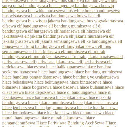
bus solo
sewa bus surabaya
sewa bus surabaya bandung
sewa bus
surya putra bandung
sewa bus tangerang bandung
sewa bus vip
bandung
sewa bus white horse
sewa bus white horse bandung
sewa
bus wisata
sewa bus wisata bandung
sewa bus wisata di
bandung
sewa bus wisata jakarta bandung
sewa bus yogyakarta
sewa
elf
sewa elf bandung
sewa elf bandung murah
sewa elf di
bandung
sewa elf harga
sewa elf harian
sewa elf hiace
sewa elf
jakarta
sewa elf jakarta bandung
sewa elf jakarta murah
sewa elf
jakarta pusat
sewa elf jakarta semarang
sewa elf ke bandung
sewa elf
long
sewa elf long bandung
sewa elf long jakarta
sewa elf long
semarang
sewa elf luar kota
sewa elf murah
sewa elf murah
bandung
sewa elf murah jakarta
sewa elf murah jakarta barat
sewa elf
pariwisata
sewa elf pariwisata jakarta
sewa elf per hari
sewa elf
terdekat
sewa hiace
sewa hiace balikpapan
sewa hiace bandara
soekarno hatta
sewa hiace bandung
sewa hiace bandung murah
sewa
hiace bandung pangandaran
sewa hiace bandung yogyakarta
sewa
hiace bekasi
sewa hiace belitung
sewa hiace bintaro
sewa hiace
blitar
sewa hiace bogor
sewa hiace bsd
sewa hiace bulanan
sewa hiace
cilacap
sewa hiace depok
sewa hiace di bandung
sewa hiace di
jakarta
sewa hiace harian
sewa hiace jakarta
sewa hiace jakarta
bandung
sewa hiace jakarta murah
sewa hiace jakarta selatan
sewa
hiace jember
sewa hiace jogja murah
sewa hiace ke luar kota
sewa
hiace lombok
sewa hiace luar kota
sewa hiace murah
sewa hiace
murah bandung
sewa hiace murah jakarta
sewa hiace
pangandaran
Sewa Hiace Pariwisata Bandung Aceh
Sewa Hiace