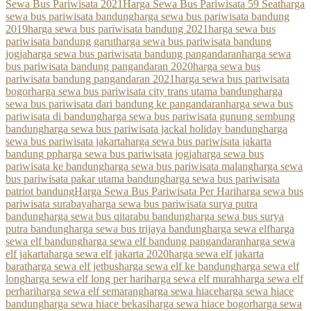
Sewa Bus Pariwisata 2021
Harga Sewa Bus Pariwisata 59 Seat
harga
sewa bus pariwisata bandung
harga sewa bus pariwisata bandung
2019
harga sewa bus pariwisata bandung 2021
harga sewa bus
pariwisata bandung garut
harga sewa bus pariwisata bandung
jogja
harga sewa bus pariwisata bandung pangandaran
harga sewa
bus pariwisata bandung pangandaran 2020
harga sewa bus
pariwisata bandung pangandaran 2021
harga sewa bus pariwisata
bogor
harga sewa bus pariwisata city trans utama bandung
harga
sewa bus pariwisata dari bandung ke pangandaran
harga sewa bus
pariwisata di bandung
harga sewa bus pariwisata gunung sembung
bandung
harga sewa bus pariwisata jackal holiday bandung
harga
sewa bus pariwisata jakarta
harga sewa bus pariwisata jakarta
bandung pp
harga sewa bus pariwisata jogja
harga sewa bus
pariwisata ke bandung
harga sewa bus pariwisata malang
harga sewa
bus pariwisata pakar utama bandung
harga sewa bus pariwisata
patriot bandung
Harga Sewa Bus Pariwisata Per Hari
harga sewa bus
pariwisata surabaya
harga sewa bus pariwisata surya putra
bandung
harga sewa bus qitarabu bandung
harga sewa bus surya
putra bandung
harga sewa bus trijaya bandung
harga sewa elf
harga
sewa elf bandung
harga sewa elf bandung pangandaran
harga sewa
elf jakarta
harga sewa elf jakarta 2020
harga sewa elf jakarta
barat
harga sewa elf jetbus
harga sewa elf ke bandung
harga sewa elf
long
harga sewa elf long per hari
harga sewa elf murah
harga sewa elf
perhari
harga sewa elf semarang
harga sewa hiace
harga sewa hiace
bandung
harga sewa hiace bekasi
harga sewa hiace bogor
harga sewa