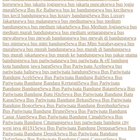
horse
sewa bus jakarta jogja
sewa bus jakarta puncak
sewa bus jogja
murah
Sewa Bus Ke Bali
sewa bus ke bandung
sewa bus kecil
sewa
bus kecil bandung
sewa bus luxury bandung
Sewa Bus Luxury
Jakarta
sewa bus malang
sewa bus medium
sewa bus medium
bandung
sewa bus medium jakarta
Sewa Bus Medium Jogja
sewa bus
medium murah bandung
sewa bus medium semarang
sewa bus
mewah
sewa bus mewah bandung
sewa bus mewah di bandung
sewa
bus mini
sewa bus mini bandung
Sewa Bus Mini Surabaya
sewa bus
murah
sewa bus murah bandung
sewa bus murah di bandung
sewa
bus murah jakarta
sewa bus murah ke bandung
sewa bus pakar utama
bandung
sewa bus pariwisata
sewa bus pariwisata & elf bandung
kota bandung jawa barat
Sewa Bus Pariwisata Aceh
sewa bus
pariwisata bali
sewa bus pariwisata bandung
Sewa Bus Pariwisata
Bandung Aceh
Sewa Bus Pariwisata Bandung Bali
Sewa Bus
Pariwisata Bandung Bandara Kertajati
Sewa Bus Pariwisata
Bandung Bandung
Sewa Bus Pariwisata Bandung Batam
Sewa Bus
Pariwisata Bandung Batu Hiu
Sewa Bus Pariwisata Bandung Batu
Karas
Sewa Bus Pariwisata Bandung Bekasi
Sewa Bus Pariwisata
Bandung Bogor
Sewa Bus Pariwisata Bandung Borobudur
Sewa
Bus Pariwisata Bandung Brunei
Sewa Bus Pariwisata Bandung
Cagar Alam
Sewa Bus Pariwisata Bandung Cimahi
Sewa Bus
Pariwisata Bandung Citumang
sewa bus pariwisata bandung city
west java 40191
Sewa Bus Pariwisata Bandung Denpasar
Sewa Bus
Pariwisata Bandung Depok
Sewa Bus Pariwisata Bandung
Dufan
Sewa Bus Pariwisata Bandung Green Canyon
Sewa Bus