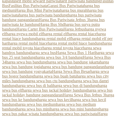
kapasitas
elf mobil sewa
elf pariwisata
elf pariwisata bandung
Fasilitas
Bus
Fasilitas Bus Pariwisata
Garasi Bus Pariwisata
harga bus
medium
Harga Bus Mini Pariwisata
harga bus murah
harga bus
pariwisata
harga bus pariwisata bandung
harga bus pariwisata
bandung pangandaran
Harga Bus Pariwisata Jetbus 3
harga bus
pariwisata ke bandung
Harga Bus Shd
harga bus surya putra
bandung
Harga Carter Bus Pariwisata
Harga Jetbus
harga nyewa
elf
harga nyewa mobil elf
harga rental elf
harga rental hiace
harga
rental hiace bandung
harga rental mobil elf
harga rental mobil elf per
hari
harga rental mobil hiace
harga rental mobil hiace bandung
harga
rental mobil toyota hiace
harga rental toyota hiace
harga sewa
bandros bandung
harga sewa bus
Harga Sewa Bus 1 Hari
harga sewa
bus 25 seat bandung
harga sewa bus 3/4 bandung
Harga Sewa Bus
34
harga sewa bus bandung
harga sewa bus bandung jakarta
harga
sewa bus bandung jogja
harga sewa bus bandung pangandaran
harga
sewa bus bandung yogyakarta
Harga Sewa Bus Besar
harga sewa
bus bogor bandung
harga sewa bus buah batu
harga sewa bus city
miles bandung
harga sewa bus ctu bandung
harga sewa bus damri
bandung
harga sewa bus di bali
harga sewa bus di bandung
harga
sewa bus elf
harga sewa bus jackal holiday bandung
harga sewa bus
jackal holiday bandung pangandaran
Harga Sewa Bus Jetbus 3
harga
sewa bus ke bandung
harga sewa bus kecil
harga sewa bus kecil
bandung
harga sewa bus medium
harga sewa bus medium
bandung
harga sewa bus mini
harga sewa bus mini bandung
harga
sewa bus pakar wisata bandung
harga sewa bus pariwisata
Harga