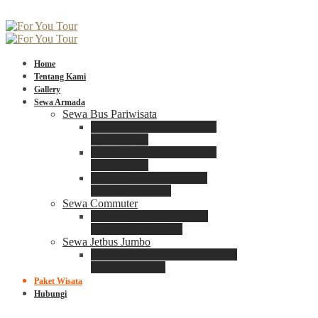
Home
Tentang Kami
Gallery
Sewa Armada
Sewa Bus Pariwisata
Bus Medium ADIPUTRO
25 – 29 Seat
Bus Medium ADIPUTRO
31 – 33 Seat
Big Bus 3+ ADIPUTRO
35 – 39 – 41 Seat
Sewa Commuter
Sewa Toyota Commuter
4 – 8 – 12 – 15 Seat
Sewa Jetbus Jumbo
Jetbus Jumbo 3+ ADIPUTRO
8 – 14 – 18 Seat
Paket Wisata
Hubungi