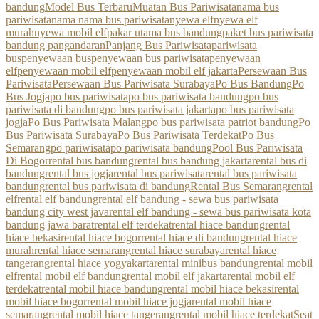
bandung
Model Bus Terbaru
Muatan Bus Pariwisata
nama bus
pariwisata
nama nama bus pariwisata
nyewa elf
nyewa elf
murah
nyewa mobil elf
pakar utama bus bandung
paket bus pariwisata
bandung pangandaran
Panjang Bus Pariwisata
pariwisata
bus
penyewaan bus
penyewaan bus pariwisata
penyewaan
elf
penyewaan mobil elf
penyewaan mobil elf jakarta
Persewaan Bus
Pariwisata
Persewaan Bus Pariwisata Surabaya
Po Bus Bandung
Po
Bus Jogja
po bus pariwisata
po bus pariwisata bandung
po bus
pariwisata di bandung
po bus pariwisata jakarta
po bus pariwisata
jogja
Po Bus Pariwisata Malang
po bus pariwisata patriot bandung
Po
Bus Pariwisata Surabaya
Po Bus Pariwisata Terdekat
Po Bus
Semarang
po pariwisata
po pariwisata bandung
Pool Bus Pariwisata
Di Bogor
rental bus bandung
rental bus bandung jakarta
rental bus di
bandung
rental bus jogja
rental bus pariwisata
rental bus pariwisata
bandung
rental bus pariwisata di bandung
Rental Bus Semarang
rental
elf
rental elf bandung
rental elf bandung - sewa bus pariwisata
bandung city west java
rental elf bandung - sewa bus pariwisata kota
bandung jawa barat
rental elf terdekat
rental hiace bandung
rental
hiace bekasi
rental hiace bogor
rental hiace di bandung
rental hiace
murah
rental hiace semarang
rental hiace surabaya
rental hiace
tangerang
rental hiace yogyakarta
rental minibus bandung
rental mobil
elf
rental mobil elf bandung
rental mobil elf jakarta
rental mobil elf
terdekat
rental mobil hiace bandung
rental mobil hiace bekasi
rental
mobil hiace bogor
rental mobil hiace jogja
rental mobil hiace
semarang
rental mobil hiace tangerang
rental mobil hiace terdekat
Seat