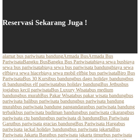
Reservasi Sekarang Juga !
alamat bus pariwisata bandung
Armada Bus
Armada Bus
Pariwisata
Bangku Bus
Bangku Bus Pariwisata
biaya sewa bus
biaya
sewa bus pariwisata
biaya sewa bus pariwisata bandung
biaya sewa
elf
biaya sewa hiace
biaya sewa mobil elf
big bus pariwisata
Biro Bus
Pariwisata
Bus 30 Kursi
bus bandung
bus dago holiday bandung
bus
di bandung
bus elf pariwisata
bus holiday bandung
Bus Jetbus
bus
jogja
bus kecil pariwisata
Bus Luxury Wisata
bus medium
bandung
bus murah
Bus Pakar Wisata
bus pakar wisata bandung
bus
pariwisata bali
bus pariwisata bandung
bus pariwisata bandung
murah
bus pariwisata bandung pangandaran
bus pariwisata bandung
terbaik
bus pariwisata budiman bandung
bus pariwisata cikarang
bus
pariwisata ctu bandung
bus pariwisata di bandung
Bus Pariwisata
Garut
bus pariwisata gracias bandung
Bus Pariwisata Harga
bus
pariwisata jackal holiday bandung
bus pariwisata jakarta
Bus
Pariwisata Jakarta Barat
bus pariwisata jakarta timur
bus pariwisata