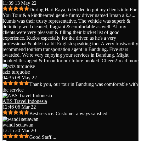
11:39 13 May 22
During Hari Raya, i decided to put my clients into For
You Tour & a kindhearted gentle funny driver named Irman a.k.a.
...
Kumis was their trusty representative. The vehicle was superb &
definitely well cleaned, fragrant & comfortable as well. All my
clients were very pleasant & filling their bucket list of good
experience. Kudos especially for the driver, as he's a very
professional & able in a bit English speaking too. A very trustworthy
recommend tourism transportation agent in Bandung. Five stars
awarded. We're very enjoying your services in Bandung. Might
booked this agent & Irman for our future booked. Cheers!!
read more
aziz turquoise
04:35 08 May 22
Thank you, our tour in Bandung was comfortable with
the service
ABS Travel Indonesia
12:46 06 Mar 22
Best service. Customer always satisfied
wandi setiawan
12:15 20 Mar 20
Good Staff....