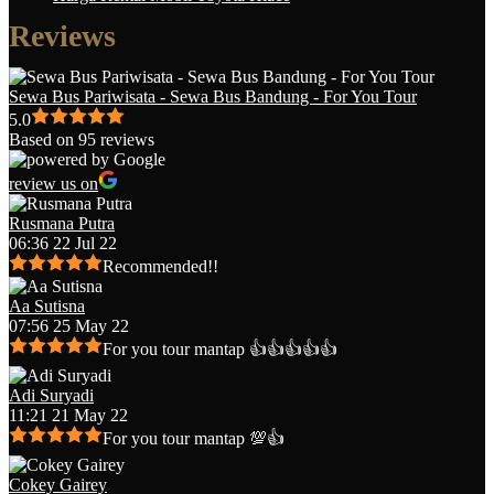
Reviews
Sewa Bus Pariwisata - Sewa Bus Bandung - For You Tour
5.0
Based on 95 reviews
review us on
Rusmana Putra
06:36 22 Jul 22
Recommended!!
Aa Sutisna
07:56 25 May 22
For you tour mantap 👍👍👍👍👍
Adi Suryadi
11:21 21 May 22
For you tour mantap 💯👍
Cokey Gairey