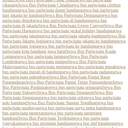
cikarang
Sewa Bus Pariwisata Cimahi
sewa bus pariwisata cirebon
bandung
sewa bus pariwisata damri bandung
sewa bus pariwisata
dari jakarta ke bandung
Sewa Bus Pariwisata Denpasar
sewa bus
pariwisata depok
sewa bus pariwisata di bandung
sewa bus
pariwisata di jakarta
Sewa Bus Pariwisata Green Canyon
Sewa Bus
Pariwisata Harga
sewa bus pariwisata jackal holiday bandung
sewa
bus pariwisata jakarta
sewa bus pariwisata jakarta bandung
Sewa Bus
Pariwisata Jakarta Jogja
sewa bus pariwisata jakarta ke bandung
sewa
bus pariwisata jogja
sewa bus pariwisata ke bandung
sewa bus
pariwisata kota bandung jawa barat
Sewa Bus Pariwisata Kuala
Lumpur
sewa bus pariwisata lampung
Sewa Bus Pariwisata
Lombok
sewa bus pariwisata malang
Sewa Bus Pariwisata
Malaysia
sewa bus pariwisata medan
sewa bus pariwisata murah
sewa
bus pariwisata murah di bandung
sewa bus pariwisata padang
sewa
bus pariwisata palembang
Sewa Bus Pariwisata Pantai Barat
Pangandaran
Sewa Bus Pariwisata Pantai Timur Pangandaran
Sewa
Bus Pariwisata Pontianak
sewa bus pariwisata semarang
Sewa Bus
Pariwisata Sidoarjo
Sewa Bus Pariwisata Singapore
Sewa Bus
Pariwisata Singapura
sewa bus pariwisata solo
sewa bus pariwisata
solo bandung
Sewa Bus Pariwisata Stasiun Tegalluar
sewa bus
pariwisata surabaya
sewa bus pariwisata surya putra bandung
sewa
bus pariwisata tangerang
sewa bus pariwisata tangerang
bandung
Sewa Bus Pariwisata Terdekat
sewa bus pariwisata
yogyakarta
sewa bus premium bandung
sewa bus shd bandung
sewa