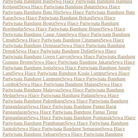
Pariwisata Bandung Bali
Sewa Hiace Pariwisata Bandung Bandara
Kertajati
Sewa Hiace Pariwisata Bandung Batam
Sewa Hiace
Pariwisata Bandung Batu Hiu
Sewa Hiace Pariwisata Bandung Batu
Karas
Sewa Hiace Pariwisata Bandung Bekasi
Sewa Hiace
Pariwisata Bandung Bogor
Sewa Hiace Pariwisata Bandung
Borobudur
Sewa Hiace Pariwisata Bandung Brunei
Sewa Hiace
Pariwisata Bandung Cagar Alam
Sewa Hiace Pariwisata Bandung
Cimahi
Sewa Hiace Pariwisata Bandung Citumang
Sewa Hiace
Pariwisata Bandung Denpasar
Sewa Hiace Pariwisata Bandung
Depok
Sewa Hiace Pariwisata Bandung Dufan
Sewa Hiace
Pariwisata Bandung Green Canyon
Sewa Hiace Pariwisata Bandung
Gunung Bromo
Sewa Hiace Pariwisata Bandung Jakarta
Sewa Hiace
Pariwisata Bandung Jogja
Sewa Hiace Pariwisata Bandung Jungle
Land
Sewa Hiace Pariwisata Bandung Kuala Lumpur
Sewa Hiace
Pariwisata Bandung Lampung
Sewa Hiace Pariwisata Bandung
Lombok
Sewa Hiace Pariwisata Bandung Malang
Sewa Hiace
Pariwisata Bandung Malaysia
Sewa Hiace Pariwisata Bandung
Medan
Sewa Hiace Pariwisata Bandung Padang
Sewa Hiace
Pariwisata Bandung Palembang
Sewa Hiace Pariwisata Bandung
Pangandaran
Sewa Hiace Pariwisata Bandung Pantai Barat
Pangandaran
Sewa Hiace Pariwisata Bandung Pantai Timur
Pangandaran
Sewa Hiace Pariwisata Bandung Pontianak
Sewa Hiace
Pariwisata Bandung Prambanan
Sewa Hiace Pariwisata Bandung
Santolo
Sewa Hiace Pariwisata Bandung Semarang
Sewa Hiace
Pariwisata Bandung Sidoarjo
Sewa Hiace Pariwisata Bandung