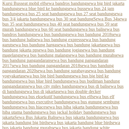
Kursi Bus
seat mobil elf
sewa bandros bandung
sewa big bird jakarta
bandung
sewa blue bird ke bandung
sewa bus
sewa bus 24 jam
bandung
sewa bus 25 seat bandung
sewa bus 27 seat bandung
sewa
bus 3/4 jakarta bandung
sewa bus 30 seat bandung
Sewa Bus 34
sewa
bus 35 seat bandung
sewa bus 40 seat bandung
sewa bus 59 seat
murah bandung
sewa bus 60 seat bandung
sewa bus bali
sewa bus
bandros bandung
sewa bus bandung
sewa bus bandung 2018
sewa
bus bandung bali
sewa bus bandung express
sewa bus bandung
garut
sewa bus bandung harga
sewa bus bandung jakarta
sewa bus
bandung jakarta pp
sewa bus bandung jogja
sewa bus bandung
magelang
sewa bus bandung malang
sewa bus bandung murah
sewa
bus bandung pangandaran
sewa bus bandung pangandaran
2017
sewa bus bandung pangandaran 2018
sewa bus bandung
pangandaran 2020
sewa bus bandung surabaya
sewa bus bandung
yogyakarta
sewa bus big bird bandung
sewa bus big bird ke
bandung
sewa bus blue bird bandung
sewa bus budiman bandung
pangandaran
sewa bus city miles bandung
sewa bus di bali
sewa bus
di bandung
sewa bus di jakarta
sewa bus double decker
bandung
sewa bus eksekutif bandung
sewa bus elf
sewa bus elf
bandung
sewa bus executive bandung
sewa bus gunung sembung
bandung
sewa bus hiace
sewa bus hiba jakarta bandung
sewa bus
hiba utama bandung
sewa bus jackal holiday bandung
sewa bus
jakarta
Sewa Bus Jakarta Bali
sewa bus jakarta bandung
sewa bus
jakarta bandung big bird
sewa bus jakarta bandung blue bird
sewa
bus jakarta bandung murah
sewa bus jakarta bandung white