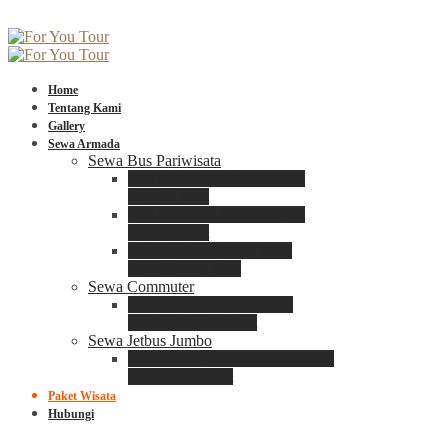
Home
Tentang Kami
Gallery
Sewa Armada
Sewa Bus Pariwisata
Bus Medium ADIPUTRO
25 – 29 Seat
Bus Medium ADIPUTRO
31 – 33 Seat
Big Bus 3+ ADIPUTRO
35 – 39 – 41 Seat
Sewa Commuter
Sewa Toyota Commuter
4 – 8 – 12 – 15 Seat
Sewa Jetbus Jumbo
Jetbus Jumbo 3+ ADIPUTRO
8 – 14 – 18 Seat
Paket Wisata
Hubungi