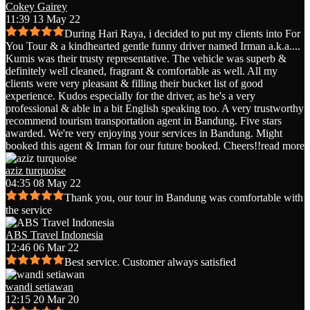
Cokey Gairey
11:39 13 May 22
During Hari Raya, i decided to put my clients into For
You Tour & a kindhearted gentle funny driver named Irman a.k.a.
...
Kumis was their trusty representative. The vehicle was superb &
definitely well cleaned, fragrant & comfortable as well. All my
clients were very pleasant & filling their bucket list of good
experience. Kudos especially for the driver, as he's a very
professional & able in a bit English speaking too. A very trustworthy
recommend tourism transportation agent in Bandung. Five stars
awarded. We're very enjoying your services in Bandung. Might
booked this agent & Irman for our future booked. Cheers!!
read more
aziz turquoise
04:35 08 May 22
Thank you, our tour in Bandung was comfortable with
the service
ABS Travel Indonesia
12:46 06 Mar 22
Best service. Customer always satisfied
wandi setiawan
12:15 20 Mar 20