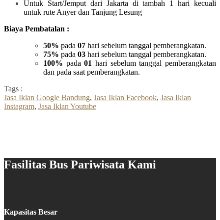
Untuk Start/Jemput dari Jakarta di tambah 1 hari kecuali
untuk rute Anyer dan Tanjung Lesung
Biaya Pembatalan :
50%
pada
07
hari sebelum tanggal pemberangkatan.
75%
pada
03
hari sebelum tanggal pemberangkatan.
100%
pada
01
hari sebelum tanggal pemberangkatan
dan pada saat pemberangkatan.
Tags :
Jasa Iklan Google Bandung
,
Jasa Iklan Facebook
,
Jasa Iklan
Instagram
,
Jasa Iklan Youtube
Fasilitas Bus Pariwisata Kami
Kapasitas Besar