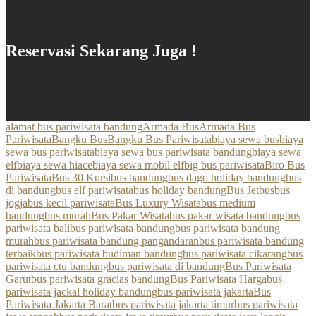
Reservasi Sekarang Juga !
alamat bus pariwisata bandung
Armada Bus
Armada Bus
Pariwisata
Bangku Bus
Bangku Bus Pariwisata
biaya sewa bus
biaya
sewa bus pariwisata
biaya sewa bus pariwisata bandung
biaya sewa
elf
biaya sewa hiace
biaya sewa mobil elf
big bus pariwisata
Biro Bus
Pariwisata
Bus 30 Kursi
bus bandung
bus dago holiday bandung
bus
di bandung
bus elf pariwisata
bus holiday bandung
Bus Jetbus
bus
jogja
bus kecil pariwisata
Bus Luxury Wisata
bus medium
bandung
bus murah
Bus Pakar Wisata
bus pakar wisata bandung
bus
pariwisata bali
bus pariwisata bandung
bus pariwisata bandung
murah
bus pariwisata bandung pangandaran
bus pariwisata bandung
terbaik
bus pariwisata budiman bandung
bus pariwisata cikarang
bus
pariwisata ctu bandung
bus pariwisata di bandung
Bus Pariwisata
Garut
bus pariwisata gracias bandung
Bus Pariwisata Harga
bus
pariwisata jackal holiday bandung
bus pariwisata jakarta
Bus
Pariwisata Jakarta Barat
bus pariwisata jakarta timur
bus pariwisata