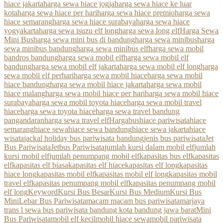
hiace jakarta
harga sewa hiace jogja
harga sewa hiace ke luar
kota
harga sewa hiace per hari
harga sewa hiace premio
harga sewa
hiace semarang
harga sewa hiace surabaya
harga sewa hiace
yogyakarta
harga sewa isuzu elf long
harga sewa long elf
Harga Sewa
Mini Bus
harga sewa mini bus di bandung
harga sewa minibus
harga
sewa minibus bandung
harga sewa minibus elf
harga sewa mobil
bandros bandung
harga sewa mobil elf
harga sewa mobil elf
bandung
harga sewa mobil elf jakarta
harga sewa mobil elf long
harga
sewa mobil elf perhari
harga sewa mobil hiace
harga sewa mobil
hiace bandung
harga sewa mobil hiace jakarta
harga sewa mobil
hiace malang
harga sewa mobil hiace per hari
harga sewa mobil hiace
surabaya
harga sewa mobil toyota hiace
harga sewa mobil travel
hiace
harga sewa toyota hiace
harga sewa travel bandung
pangandaran
harga sewa travel elf
Hargabus
hiace pariwisata
hiace
semarang
hiace sewa
hiace sewa bandung
hiace sewa jakarta
hiace
wisata
jackal holiday bus pariwisata bandung
jenis bus pariwisata
Jet
Bus Pariwisata
Jetbus Pariwisata
jumlah kursi dalam mobil elf
jumlah
kursi mobil elf
jumlah penumpang mobil elf
kapasitas bus elf
kapasitas
elf
kapasitas elf biasa
kapasitas elf hiace
kapasitas elf long
kapasitas
hiace long
kapasitas mobil elf
kapasitas mobil elf long
kapasitas mobil
travel elf
kapasitas penumpang mobil elf
kapasitas penumpang mobil
elf long
Keyword
Kursi Bus Besar
Kursi Bus Medium
Kursi Bus
Mini
Lebar Bus Pariwisata
macam macam bus pariwisata
marjaya
trans l sewa bus pariwisata bandung kota bandung jawa barat
Mini
Bus Pariwisata
mobil elf kecil
mobil hiace sewa
mobil pariwisata