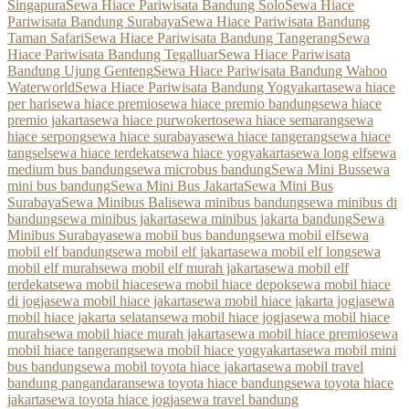
Singapura
Sewa Hiace Pariwisata Bandung Solo
Sewa Hiace
Pariwisata Bandung Surabaya
Sewa Hiace Pariwisata Bandung
Taman Safari
Sewa Hiace Pariwisata Bandung Tangerang
Sewa
Hiace Pariwisata Bandung Tegalluar
Sewa Hiace Pariwisata
Bandung Ujung Genteng
Sewa Hiace Pariwisata Bandung Wahoo
Waterworld
Sewa Hiace Pariwisata Bandung Yogyakarta
sewa hiace
per hari
sewa hiace premio
sewa hiace premio bandung
sewa hiace
premio jakarta
sewa hiace purwokerto
sewa hiace semarang
sewa
hiace serpong
sewa hiace surabaya
sewa hiace tangerang
sewa hiace
tangsel
sewa hiace terdekat
sewa hiace yogyakarta
sewa long elf
sewa
medium bus bandung
sewa microbus bandung
Sewa Mini Bus
sewa
mini bus bandung
Sewa Mini Bus Jakarta
Sewa Mini Bus
Surabaya
Sewa Minibus Bali
sewa minibus bandung
sewa minibus di
bandung
sewa minibus jakarta
sewa minibus jakarta bandung
Sewa
Minibus Surabaya
sewa mobil bus bandung
sewa mobil elf
sewa
mobil elf bandung
sewa mobil elf jakarta
sewa mobil elf long
sewa
mobil elf murah
sewa mobil elf murah jakarta
sewa mobil elf
terdekat
sewa mobil hiace
sewa mobil hiace depok
sewa mobil hiace
di jogja
sewa mobil hiace jakarta
sewa mobil hiace jakarta jogja
sewa
mobil hiace jakarta selatan
sewa mobil hiace jogja
sewa mobil hiace
murah
sewa mobil hiace murah jakarta
sewa mobil hiace premio
sewa
mobil hiace tangerang
sewa mobil hiace yogyakarta
sewa mobil mini
bus bandung
sewa mobil toyota hiace jakarta
sewa mobil travel
bandung pangandaran
sewa toyota hiace bandung
sewa toyota hiace
jakarta
sewa toyota hiace jogja
sewa travel bandung