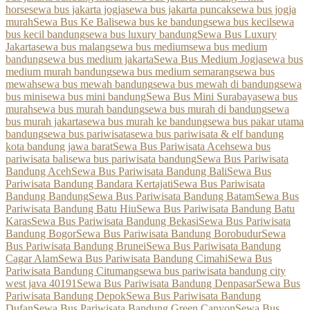
horse
sewa bus jakarta jogja
sewa bus jakarta puncak
sewa bus jogja
murah
Sewa Bus Ke Bali
sewa bus ke bandung
sewa bus kecil
sewa
bus kecil bandung
sewa bus luxury bandung
Sewa Bus Luxury
Jakarta
sewa bus malang
sewa bus medium
sewa bus medium
bandung
sewa bus medium jakarta
Sewa Bus Medium Jogja
sewa bus
medium murah bandung
sewa bus medium semarang
sewa bus
mewah
sewa bus mewah bandung
sewa bus mewah di bandung
sewa
bus mini
sewa bus mini bandung
Sewa Bus Mini Surabaya
sewa bus
murah
sewa bus murah bandung
sewa bus murah di bandung
sewa
bus murah jakarta
sewa bus murah ke bandung
sewa bus pakar utama
bandung
sewa bus pariwisata
sewa bus pariwisata & elf bandung
kota bandung jawa barat
Sewa Bus Pariwisata Aceh
sewa bus
pariwisata bali
sewa bus pariwisata bandung
Sewa Bus Pariwisata
Bandung Aceh
Sewa Bus Pariwisata Bandung Bali
Sewa Bus
Pariwisata Bandung Bandara Kertajati
Sewa Bus Pariwisata
Bandung Bandung
Sewa Bus Pariwisata Bandung Batam
Sewa Bus
Pariwisata Bandung Batu Hiu
Sewa Bus Pariwisata Bandung Batu
Karas
Sewa Bus Pariwisata Bandung Bekasi
Sewa Bus Pariwisata
Bandung Bogor
Sewa Bus Pariwisata Bandung Borobudur
Sewa
Bus Pariwisata Bandung Brunei
Sewa Bus Pariwisata Bandung
Cagar Alam
Sewa Bus Pariwisata Bandung Cimahi
Sewa Bus
Pariwisata Bandung Citumang
sewa bus pariwisata bandung city
west java 40191
Sewa Bus Pariwisata Bandung Denpasar
Sewa Bus
Pariwisata Bandung Depok
Sewa Bus Pariwisata Bandung
Dufan
Sewa Bus Pariwisata Bandung Green Canyon
Sewa Bus