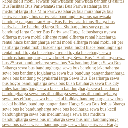
kapasitas
elf mobil sewa
elf pariwisata
elf pariwisata bandung
Fasilitas
Bus
Fasilitas Bus Pariwisata
Garasi Bus Pariwisata
harga bus
medium
Harga Bus Mini Pariwisata
harga bus murah
harga bus
pariwisata
harga bus pariwisata bandung
harga bus pariwisata
bandung pangandaran
Harga Bus Pariwisata Jetbus 3
harga bus
pariwisata ke bandung
Harga Bus Shd
harga bus surya putra
bandung
Harga Carter Bus Pariwisata
Harga Jetbus
harga nyewa
elf
harga nyewa mobil elf
harga rental elf
harga rental hiace
harga
rental hiace bandung
harga rental mobil elf
harga rental mobil elf per
hari
harga rental mobil hiace
harga rental mobil hiace bandung
harga
rental mobil toyota hiace
harga rental toyota hiace
harga sewa
bandros bandung
harga sewa bus
Harga Sewa Bus 1 Hari
harga sewa
bus 25 seat bandung
harga sewa bus 3/4 bandung
Harga Sewa Bus
34
harga sewa bus bandung
harga sewa bus bandung jakarta
harga
sewa bus bandung jogja
harga sewa bus bandung pangandaran
harga
sewa bus bandung yogyakarta
Harga Sewa Bus Besar
harga sewa
bus bogor bandung
harga sewa bus buah batu
harga sewa bus city
miles bandung
harga sewa bus ctu bandung
harga sewa bus damri
bandung
harga sewa bus di bali
harga sewa bus di bandung
harga
sewa bus elf
harga sewa bus jackal holiday bandung
harga sewa bus
jackal holiday bandung pangandaran
Harga Sewa Bus Jetbus 3
harga
sewa bus ke bandung
harga sewa bus kecil
harga sewa bus kecil
bandung
harga sewa bus medium
harga sewa bus medium
bandung
harga sewa bus mini
harga sewa bus mini bandung
harga
sewa bus pakar wisata bandung
harga sewa bus pariwisata
Harga