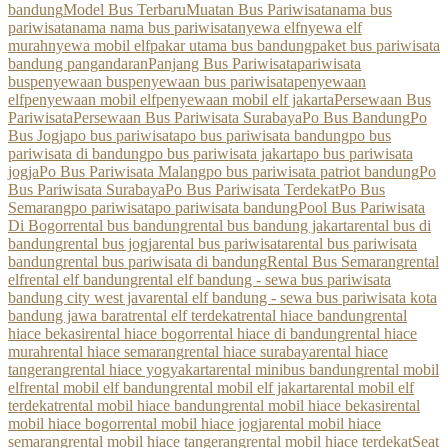
bandung
Model Bus Terbaru
Muatan Bus Pariwisata
nama bus
pariwisata
nama nama bus pariwisata
nyewa elf
nyewa elf
murah
nyewa mobil elf
pakar utama bus bandung
paket bus pariwisata
bandung pangandaran
Panjang Bus Pariwisata
pariwisata
bus
penyewaan bus
penyewaan bus pariwisata
penyewaan
elf
penyewaan mobil elf
penyewaan mobil elf jakarta
Persewaan Bus
Pariwisata
Persewaan Bus Pariwisata Surabaya
Po Bus Bandung
Po
Bus Jogja
po bus pariwisata
po bus pariwisata bandung
po bus
pariwisata di bandung
po bus pariwisata jakarta
po bus pariwisata
jogja
Po Bus Pariwisata Malang
po bus pariwisata patriot bandung
Po
Bus Pariwisata Surabaya
Po Bus Pariwisata Terdekat
Po Bus
Semarang
po pariwisata
po pariwisata bandung
Pool Bus Pariwisata
Di Bogor
rental bus bandung
rental bus bandung jakarta
rental bus di
bandung
rental bus jogja
rental bus pariwisata
rental bus pariwisata
bandung
rental bus pariwisata di bandung
Rental Bus Semarang
rental
elf
rental elf bandung
rental elf bandung - sewa bus pariwisata
bandung city west java
rental elf bandung - sewa bus pariwisata kota
bandung jawa barat
rental elf terdekat
rental hiace bandung
rental
hiace bekasi
rental hiace bogor
rental hiace di bandung
rental hiace
murah
rental hiace semarang
rental hiace surabaya
rental hiace
tangerang
rental hiace yogyakarta
rental minibus bandung
rental mobil
elf
rental mobil elf bandung
rental mobil elf jakarta
rental mobil elf
terdekat
rental mobil hiace bandung
rental mobil hiace bekasi
rental
mobil hiace bogor
rental mobil hiace jogja
rental mobil hiace
semarang
rental mobil hiace tangerang
rental mobil hiace terdekat
Seat