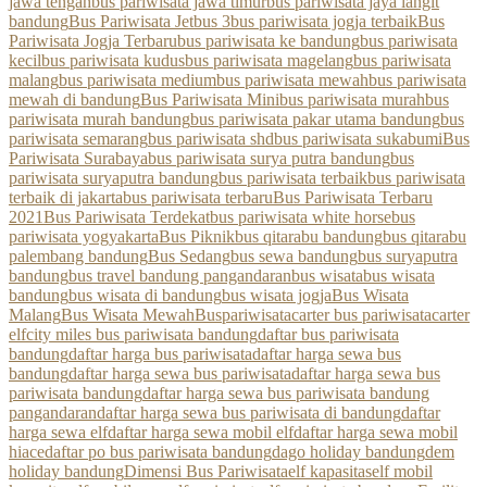
jawa tengah
bus pariwisata jawa timur
bus pariwisata jaya langit
bandung
Bus Pariwisata Jetbus 3
bus pariwisata jogja terbaik
Bus
Pariwisata Jogja Terbaru
bus pariwisata ke bandung
bus pariwisata
kecil
bus pariwisata kudus
bus pariwisata magelang
bus pariwisata
malang
bus pariwisata medium
bus pariwisata mewah
bus pariwisata
mewah di bandung
Bus Pariwisata Mini
bus pariwisata murah
bus
pariwisata murah bandung
bus pariwisata pakar utama bandung
bus
pariwisata semarang
bus pariwisata shd
bus pariwisata sukabumi
Bus
Pariwisata Surabaya
bus pariwisata surya putra bandung
bus
pariwisata suryaputra bandung
bus pariwisata terbaik
bus pariwisata
terbaik di jakarta
bus pariwisata terbaru
Bus Pariwisata Terbaru
2021
Bus Pariwisata Terdekat
bus pariwisata white horse
bus
pariwisata yogyakarta
Bus Piknik
bus qitarabu bandung
bus qitarabu
palembang bandung
Bus Sedang
bus sewa bandung
bus suryaputra
bandung
bus travel bandung pangandaran
bus wisata
bus wisata
bandung
bus wisata di bandung
bus wisata jogja
Bus Wisata
Malang
Bus Wisata Mewah
Buspariwisata
carter bus pariwisata
carter
elf
city miles bus pariwisata bandung
daftar bus pariwisata
bandung
daftar harga bus pariwisata
daftar harga sewa bus
bandung
daftar harga sewa bus pariwisata
daftar harga sewa bus
pariwisata bandung
daftar harga sewa bus pariwisata bandung
pangandaran
daftar harga sewa bus pariwisata di bandung
daftar
harga sewa elf
daftar harga sewa mobil elf
daftar harga sewa mobil
hiace
daftar po bus pariwisata bandung
dago holiday bandung
dem
holiday bandung
Dimensi Bus Pariwisata
elf kapasitas
elf mobil