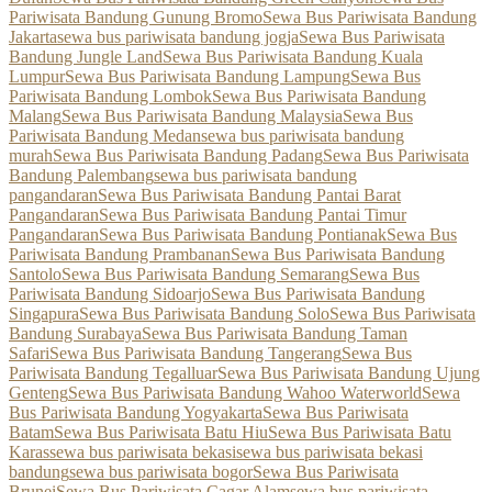
Pariwisata Bandung Gunung Bromo
Sewa Bus Pariwisata Bandung
Jakarta
sewa bus pariwisata bandung jogja
Sewa Bus Pariwisata
Bandung Jungle Land
Sewa Bus Pariwisata Bandung Kuala
Lumpur
Sewa Bus Pariwisata Bandung Lampung
Sewa Bus
Pariwisata Bandung Lombok
Sewa Bus Pariwisata Bandung
Malang
Sewa Bus Pariwisata Bandung Malaysia
Sewa Bus
Pariwisata Bandung Medan
sewa bus pariwisata bandung
murah
Sewa Bus Pariwisata Bandung Padang
Sewa Bus Pariwisata
Bandung Palembang
sewa bus pariwisata bandung
pangandaran
Sewa Bus Pariwisata Bandung Pantai Barat
Pangandaran
Sewa Bus Pariwisata Bandung Pantai Timur
Pangandaran
Sewa Bus Pariwisata Bandung Pontianak
Sewa Bus
Pariwisata Bandung Prambanan
Sewa Bus Pariwisata Bandung
Santolo
Sewa Bus Pariwisata Bandung Semarang
Sewa Bus
Pariwisata Bandung Sidoarjo
Sewa Bus Pariwisata Bandung
Singapura
Sewa Bus Pariwisata Bandung Solo
Sewa Bus Pariwisata
Bandung Surabaya
Sewa Bus Pariwisata Bandung Taman
Safari
Sewa Bus Pariwisata Bandung Tangerang
Sewa Bus
Pariwisata Bandung Tegalluar
Sewa Bus Pariwisata Bandung Ujung
Genteng
Sewa Bus Pariwisata Bandung Wahoo Waterworld
Sewa
Bus Pariwisata Bandung Yogyakarta
Sewa Bus Pariwisata
Batam
Sewa Bus Pariwisata Batu Hiu
Sewa Bus Pariwisata Batu
Karas
sewa bus pariwisata bekasi
sewa bus pariwisata bekasi
bandung
sewa bus pariwisata bogor
Sewa Bus Pariwisata
Brunei
Sewa Bus Pariwisata Cagar Alam
sewa bus pariwisata