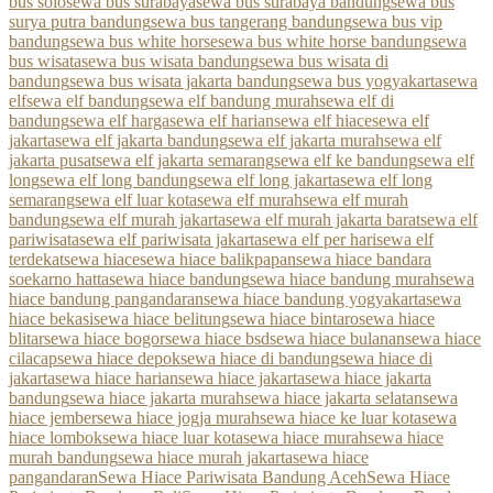
bus solo
sewa bus surabaya
sewa bus surabaya bandung
sewa bus
surya putra bandung
sewa bus tangerang bandung
sewa bus vip
bandung
sewa bus white horse
sewa bus white horse bandung
sewa
bus wisata
sewa bus wisata bandung
sewa bus wisata di
bandung
sewa bus wisata jakarta bandung
sewa bus yogyakarta
sewa
elf
sewa elf bandung
sewa elf bandung murah
sewa elf di
bandung
sewa elf harga
sewa elf harian
sewa elf hiace
sewa elf
jakarta
sewa elf jakarta bandung
sewa elf jakarta murah
sewa elf
jakarta pusat
sewa elf jakarta semarang
sewa elf ke bandung
sewa elf
long
sewa elf long bandung
sewa elf long jakarta
sewa elf long
semarang
sewa elf luar kota
sewa elf murah
sewa elf murah
bandung
sewa elf murah jakarta
sewa elf murah jakarta barat
sewa elf
pariwisata
sewa elf pariwisata jakarta
sewa elf per hari
sewa elf
terdekat
sewa hiace
sewa hiace balikpapan
sewa hiace bandara
soekarno hatta
sewa hiace bandung
sewa hiace bandung murah
sewa
hiace bandung pangandaran
sewa hiace bandung yogyakarta
sewa
hiace bekasi
sewa hiace belitung
sewa hiace bintaro
sewa hiace
blitar
sewa hiace bogor
sewa hiace bsd
sewa hiace bulanan
sewa hiace
cilacap
sewa hiace depok
sewa hiace di bandung
sewa hiace di
jakarta
sewa hiace harian
sewa hiace jakarta
sewa hiace jakarta
bandung
sewa hiace jakarta murah
sewa hiace jakarta selatan
sewa
hiace jember
sewa hiace jogja murah
sewa hiace ke luar kota
sewa
hiace lombok
sewa hiace luar kota
sewa hiace murah
sewa hiace
murah bandung
sewa hiace murah jakarta
sewa hiace
pangandaran
Sewa Hiace Pariwisata Bandung Aceh
Sewa Hiace