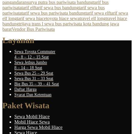
pangandaran
surya putra bus pariwisata bandung
tarif bus
pariwisata
tarif elf
tarif sewa bus bandung
tarif sewa bus
pariwisata
tarif sewa bus pariwisata bandung
tarif sewa elf
tarif sewa
elf long
tarif sewa hiace
toyota hiace sewa
travel elf long
travel hiace
bandung
trijaya trans l sewa bus pariwisata kota bandung jawa
barat
Vendor Bus Pariwisata
Layanan
Sewa Toyota Commuter
4 – 8 – 12 – 15 Seat
Sewa Jetbus Jumbo
8 – 14 – 18 Seat
Sewa Bus 25 – 29 Seat
Sewa Bus 31 – 33 Seat
Big Bus 35 – 39 – 41 Seat
Daftar Harga
Syarat Dan Ketentuan
Paket Wisata
Sewa Mobil Hiace
Mobil Hiace Sewa
Harga Sewa Mobil Hiace
Sewa Hiace