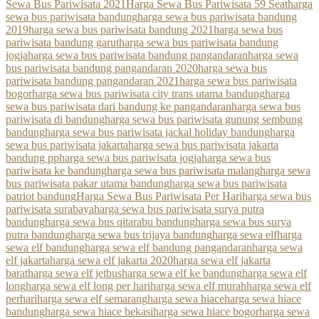
Sewa Bus Pariwisata 2021
Harga Sewa Bus Pariwisata 59 Seat
harga
sewa bus pariwisata bandung
harga sewa bus pariwisata bandung
2019
harga sewa bus pariwisata bandung 2021
harga sewa bus
pariwisata bandung garut
harga sewa bus pariwisata bandung
jogja
harga sewa bus pariwisata bandung pangandaran
harga sewa
bus pariwisata bandung pangandaran 2020
harga sewa bus
pariwisata bandung pangandaran 2021
harga sewa bus pariwisata
bogor
harga sewa bus pariwisata city trans utama bandung
harga
sewa bus pariwisata dari bandung ke pangandaran
harga sewa bus
pariwisata di bandung
harga sewa bus pariwisata gunung sembung
bandung
harga sewa bus pariwisata jackal holiday bandung
harga
sewa bus pariwisata jakarta
harga sewa bus pariwisata jakarta
bandung pp
harga sewa bus pariwisata jogja
harga sewa bus
pariwisata ke bandung
harga sewa bus pariwisata malang
harga sewa
bus pariwisata pakar utama bandung
harga sewa bus pariwisata
patriot bandung
Harga Sewa Bus Pariwisata Per Hari
harga sewa bus
pariwisata surabaya
harga sewa bus pariwisata surya putra
bandung
harga sewa bus qitarabu bandung
harga sewa bus surya
putra bandung
harga sewa bus trijaya bandung
harga sewa elf
harga
sewa elf bandung
harga sewa elf bandung pangandaran
harga sewa
elf jakarta
harga sewa elf jakarta 2020
harga sewa elf jakarta
barat
harga sewa elf jetbus
harga sewa elf ke bandung
harga sewa elf
long
harga sewa elf long per hari
harga sewa elf murah
harga sewa elf
perhari
harga sewa elf semarang
harga sewa hiace
harga sewa hiace
bandung
harga sewa hiace bekasi
harga sewa hiace bogor
harga sewa