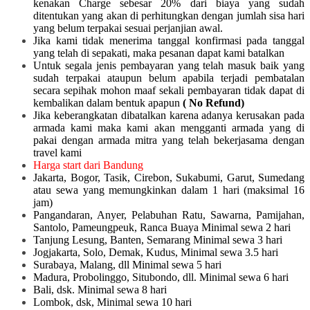
kenakan Charge sebesar 20% dari biaya yang sudah
ditentukan yang akan di perhitungkan dengan jumlah sisa hari
yang belum terpakai sesuai perjanjian awal.
Jika kami tidak menerima tanggal konfirmasi pada tanggal
yang telah di sepakati, maka pesanan dapat kami batalkan
Untuk segala jenis pembayaran yang telah masuk baik yang
sudah terpakai ataupun belum apabila terjadi pembatalan
secara sepihak mohon maaf sekali pembayaran tidak dapat di
kembalikan dalam bentuk apapun
( No Refund)
Jika keberangkatan dibatalkan karena adanya kerusakan pada
armada kami maka kami akan mengganti armada yang di
pakai dengan armada mitra yang telah bekerjasama dengan
travel kami
Harga start dari Bandung
Jakarta, Bogor, Tasik, Cirebon, Sukabumi, Garut, Sumedang
atau sewa yang memungkinkan dalam 1 hari (maksimal 16
jam)
Pangandaran, Anyer, Pelabuhan Ratu, Sawarna, Pamijahan,
Santolo, Pameungpeuk, Ranca Buaya Minimal sewa 2 hari
Tanjung Lesung, Banten, Semarang Minimal sewa 3 hari
Jogjakarta, Solo, Demak, Kudus, Minimal sewa 3.5 hari
Surabaya, Malang, dll Minimal sewa 5 hari
Madura, Probolinggo, Situbondo, dll. Minimal sewa 6 hari
Bali, dsk. Minimal sewa 8 hari
Lombok, dsk, Minimal sewa 10 hari