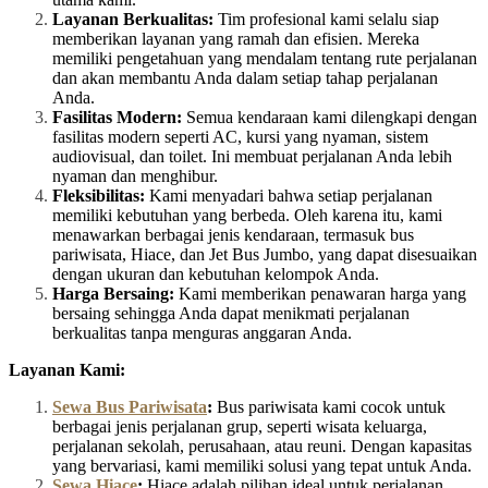
Layanan Berkualitas:
Tim profesional kami selalu siap
memberikan layanan yang ramah dan efisien. Mereka
memiliki pengetahuan yang mendalam tentang rute perjalanan
dan akan membantu Anda dalam setiap tahap perjalanan
Anda.
Fasilitas Modern:
Semua kendaraan kami dilengkapi dengan
fasilitas modern seperti AC, kursi yang nyaman, sistem
audiovisual, dan toilet. Ini membuat perjalanan Anda lebih
nyaman dan menghibur.
Fleksibilitas:
Kami menyadari bahwa setiap perjalanan
memiliki kebutuhan yang berbeda. Oleh karena itu, kami
menawarkan berbagai jenis kendaraan, termasuk bus
pariwisata, Hiace, dan Jet Bus Jumbo, yang dapat disesuaikan
dengan ukuran dan kebutuhan kelompok Anda.
Harga Bersaing:
Kami memberikan penawaran harga yang
bersaing sehingga Anda dapat menikmati perjalanan
berkualitas tanpa menguras anggaran Anda.
Layanan Kami:
Sewa Bus Pariwisata
:
Bus pariwisata kami cocok untuk
berbagai jenis perjalanan grup, seperti wisata keluarga,
perjalanan sekolah, perusahaan, atau reuni. Dengan kapasitas
yang bervariasi, kami memiliki solusi yang tepat untuk Anda.
Sewa Hiace
:
Hiace adalah pilihan ideal untuk perjalanan