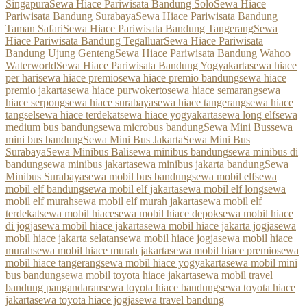
Singapura
Sewa Hiace Pariwisata Bandung Solo
Sewa Hiace
Pariwisata Bandung Surabaya
Sewa Hiace Pariwisata Bandung
Taman Safari
Sewa Hiace Pariwisata Bandung Tangerang
Sewa
Hiace Pariwisata Bandung Tegalluar
Sewa Hiace Pariwisata
Bandung Ujung Genteng
Sewa Hiace Pariwisata Bandung Wahoo
Waterworld
Sewa Hiace Pariwisata Bandung Yogyakarta
sewa hiace
per hari
sewa hiace premio
sewa hiace premio bandung
sewa hiace
premio jakarta
sewa hiace purwokerto
sewa hiace semarang
sewa
hiace serpong
sewa hiace surabaya
sewa hiace tangerang
sewa hiace
tangsel
sewa hiace terdekat
sewa hiace yogyakarta
sewa long elf
sewa
medium bus bandung
sewa microbus bandung
Sewa Mini Bus
sewa
mini bus bandung
Sewa Mini Bus Jakarta
Sewa Mini Bus
Surabaya
Sewa Minibus Bali
sewa minibus bandung
sewa minibus di
bandung
sewa minibus jakarta
sewa minibus jakarta bandung
Sewa
Minibus Surabaya
sewa mobil bus bandung
sewa mobil elf
sewa
mobil elf bandung
sewa mobil elf jakarta
sewa mobil elf long
sewa
mobil elf murah
sewa mobil elf murah jakarta
sewa mobil elf
terdekat
sewa mobil hiace
sewa mobil hiace depok
sewa mobil hiace
di jogja
sewa mobil hiace jakarta
sewa mobil hiace jakarta jogja
sewa
mobil hiace jakarta selatan
sewa mobil hiace jogja
sewa mobil hiace
murah
sewa mobil hiace murah jakarta
sewa mobil hiace premio
sewa
mobil hiace tangerang
sewa mobil hiace yogyakarta
sewa mobil mini
bus bandung
sewa mobil toyota hiace jakarta
sewa mobil travel
bandung pangandaran
sewa toyota hiace bandung
sewa toyota hiace
jakarta
sewa toyota hiace jogja
sewa travel bandung