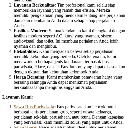
Layanan Berkualitas:
Tim profesional kami selalu siap
memberikan layanan yang ramah dan efisien. Mereka
memiliki pengetahuan yang mendalam tentang rute perjalanan
dan akan membantu Anda dalam setiap tahap perjalanan
Anda.
Fasilitas Modern:
Semua kendaraan kami dilengkapi dengan
fasilitas modern seperti AC, kursi yang nyaman, sistem
audiovisual, dan toilet. Ini membuat perjalanan Anda lebih
nyaman dan menghibur.
Fleksibilitas:
Kami menyadari bahwa setiap perjalanan
memiliki kebutuhan yang berbeda. Oleh karena itu, kami
menawarkan berbagai jenis kendaraan, termasuk bus
pariwisata, Hiace, dan Jet Bus Jumbo, yang dapat disesuaikan
dengan ukuran dan kebutuhan kelompok Anda.
Harga Bersaing:
Kami memberikan penawaran harga yang
bersaing sehingga Anda dapat menikmati perjalanan
berkualitas tanpa menguras anggaran Anda.
Layanan Kami:
Sewa Bus Pariwisata
:
Bus pariwisata kami cocok untuk
berbagai jenis perjalanan grup, seperti wisata keluarga,
perjalanan sekolah, perusahaan, atau reuni. Dengan kapasitas
yang bervariasi, kami memiliki solusi yang tepat untuk Anda.
Sewa Hiace
:
Hiace adalah pilihan ideal untuk perjalanan