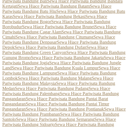
Pariwisata Bandung Bali
Sewa Hiace Pariwisata Bandung Bandara
Kertajati
Sewa Hiace Pariwisata Bandung Batam
Sewa Hiace
Pariwisata Bandung Batu Hiu
Sewa Hiace Pariwisata Bandung Batu
Karas
Sewa Hiace Pariwisata Bandung Bekasi
Sewa Hiace
Pariwisata Bandung Bogor
Sewa Hiace Pariwisata Bandung
Borobudur
Sewa Hiace Pariwisata Bandung Brunei
Sewa Hiace
Pariwisata Bandung Cagar Alam
Sewa Hiace Pariwisata Bandung
Cimahi
Sewa Hiace Pariwisata Bandung Citumang
Sewa Hiace
Pariwisata Bandung Denpasar
Sewa Hiace Pariwisata Bandung
Depok
Sewa Hiace Pariwisata Bandung Dufan
Sewa Hiace
Pariwisata Bandung Green Canyon
Sewa Hiace Pariwisata Bandung
Gunung Bromo
Sewa Hiace Pariwisata Bandung Jakarta
Sewa Hiace
Pariwisata Bandung Jogja
Sewa Hiace Pariwisata Bandung Jungle
Land
Sewa Hiace Pariwisata Bandung Kuala Lumpur
Sewa Hiace
Pariwisata Bandung Lampung
Sewa Hiace Pariwisata Bandung
Lombok
Sewa Hiace Pariwisata Bandung Malang
Sewa Hiace
Pariwisata Bandung Malaysia
Sewa Hiace Pariwisata Bandung
Medan
Sewa Hiace Pariwisata Bandung Padang
Sewa Hiace
Pariwisata Bandung Palembang
Sewa Hiace Pariwisata Bandung
Pangandaran
Sewa Hiace Pariwisata Bandung Pantai Barat
Pangandaran
Sewa Hiace Pariwisata Bandung Pantai Timur
Pangandaran
Sewa Hiace Pariwisata Bandung Pontianak
Sewa Hiace
Pariwisata Bandung Prambanan
Sewa Hiace Pariwisata Bandung
Santolo
Sewa Hiace Pariwisata Bandung Semarang
Sewa Hiace
Pariwisata Bandung Sidoarjo
Sewa Hiace Pariwisata Bandung