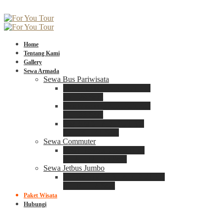
Home
Tentang Kami
Gallery
Sewa Armada
Sewa Bus Pariwisata
Bus Medium ADIPUTRO
25 – 29 Seat
Bus Medium ADIPUTRO
31 – 33 Seat
Big Bus 3+ ADIPUTRO
35 – 39 – 41 Seat
Sewa Commuter
Sewa Toyota Commuter
4 – 8 – 12 – 15 Seat
Sewa Jetbus Jumbo
Jetbus Jumbo 3+ ADIPUTRO
8 – 14 – 18 Seat
Paket Wisata
Hubungi