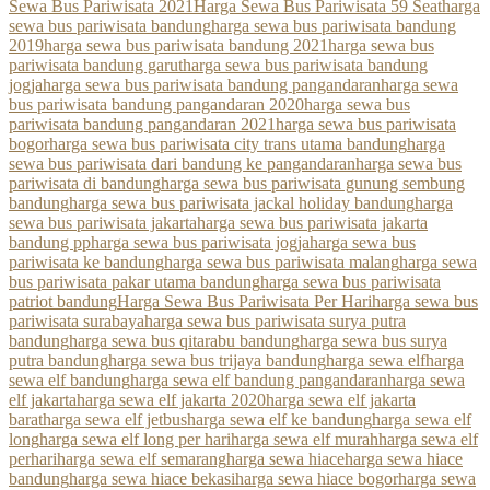
Sewa Bus Pariwisata 2021
Harga Sewa Bus Pariwisata 59 Seat
harga
sewa bus pariwisata bandung
harga sewa bus pariwisata bandung
2019
harga sewa bus pariwisata bandung 2021
harga sewa bus
pariwisata bandung garut
harga sewa bus pariwisata bandung
jogja
harga sewa bus pariwisata bandung pangandaran
harga sewa
bus pariwisata bandung pangandaran 2020
harga sewa bus
pariwisata bandung pangandaran 2021
harga sewa bus pariwisata
bogor
harga sewa bus pariwisata city trans utama bandung
harga
sewa bus pariwisata dari bandung ke pangandaran
harga sewa bus
pariwisata di bandung
harga sewa bus pariwisata gunung sembung
bandung
harga sewa bus pariwisata jackal holiday bandung
harga
sewa bus pariwisata jakarta
harga sewa bus pariwisata jakarta
bandung pp
harga sewa bus pariwisata jogja
harga sewa bus
pariwisata ke bandung
harga sewa bus pariwisata malang
harga sewa
bus pariwisata pakar utama bandung
harga sewa bus pariwisata
patriot bandung
Harga Sewa Bus Pariwisata Per Hari
harga sewa bus
pariwisata surabaya
harga sewa bus pariwisata surya putra
bandung
harga sewa bus qitarabu bandung
harga sewa bus surya
putra bandung
harga sewa bus trijaya bandung
harga sewa elf
harga
sewa elf bandung
harga sewa elf bandung pangandaran
harga sewa
elf jakarta
harga sewa elf jakarta 2020
harga sewa elf jakarta
barat
harga sewa elf jetbus
harga sewa elf ke bandung
harga sewa elf
long
harga sewa elf long per hari
harga sewa elf murah
harga sewa elf
perhari
harga sewa elf semarang
harga sewa hiace
harga sewa hiace
bandung
harga sewa hiace bekasi
harga sewa hiace bogor
harga sewa