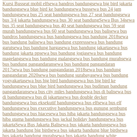
Kursi Bus
seat mobil elf
sewa bandros bandung
sewa big bird jakarta
bandung
sewa blue bird ke bandung
sewa bus
sewa bus 24 jam
bandung
sewa bus 25 seat bandung
sewa bus 27 seat bandung
sewa
bus 3/4 jakarta bandung
sewa bus 30 seat bandung
Sewa Bus 34
sewa
bus 35 seat bandung
sewa bus 40 seat bandung
sewa bus 59 seat
murah bandung
sewa bus 60 seat bandung
sewa bus bali
sewa bus
bandros bandung
sewa bus bandung
sewa bus bandung 2018
sewa
bus bandung bali
sewa bus bandung express
sewa bus bandung
garut
sewa bus bandung harga
sewa bus bandung jakarta
sewa bus
bandung jakarta pp
sewa bus bandung jogja
sewa bus bandung
magelang
sewa bus bandung malang
sewa bus bandung murah
sewa
bus bandung pangandaran
sewa bus bandung pangandaran
2017
sewa bus bandung pangandaran 2018
sewa bus bandung
pangandaran 2020
sewa bus bandung surabaya
sewa bus bandung
yogyakarta
sewa bus big bird bandung
sewa bus big bird ke
bandung
sewa bus blue bird bandung
sewa bus budiman bandung
pangandaran
sewa bus city miles bandung
sewa bus di bali
sewa bus
di bandung
sewa bus di jakarta
sewa bus double decker
bandung
sewa bus eksekutif bandung
sewa bus elf
sewa bus elf
bandung
sewa bus executive bandung
sewa bus gunung sembung
bandung
sewa bus hiace
sewa bus hiba jakarta bandung
sewa bus
hiba utama bandung
sewa bus jackal holiday bandung
sewa bus
jakarta
Sewa Bus Jakarta Bali
sewa bus jakarta bandung
sewa bus
jakarta bandung big bird
sewa bus jakarta bandung blue bird
sewa
bus jakarta bandung murah
sewa bus jakarta bandung white