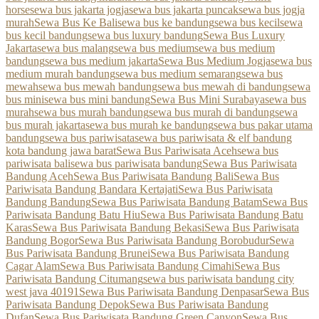
horse
sewa bus jakarta jogja
sewa bus jakarta puncak
sewa bus jogja
murah
Sewa Bus Ke Bali
sewa bus ke bandung
sewa bus kecil
sewa
bus kecil bandung
sewa bus luxury bandung
Sewa Bus Luxury
Jakarta
sewa bus malang
sewa bus medium
sewa bus medium
bandung
sewa bus medium jakarta
Sewa Bus Medium Jogja
sewa bus
medium murah bandung
sewa bus medium semarang
sewa bus
mewah
sewa bus mewah bandung
sewa bus mewah di bandung
sewa
bus mini
sewa bus mini bandung
Sewa Bus Mini Surabaya
sewa bus
murah
sewa bus murah bandung
sewa bus murah di bandung
sewa
bus murah jakarta
sewa bus murah ke bandung
sewa bus pakar utama
bandung
sewa bus pariwisata
sewa bus pariwisata & elf bandung
kota bandung jawa barat
Sewa Bus Pariwisata Aceh
sewa bus
pariwisata bali
sewa bus pariwisata bandung
Sewa Bus Pariwisata
Bandung Aceh
Sewa Bus Pariwisata Bandung Bali
Sewa Bus
Pariwisata Bandung Bandara Kertajati
Sewa Bus Pariwisata
Bandung Bandung
Sewa Bus Pariwisata Bandung Batam
Sewa Bus
Pariwisata Bandung Batu Hiu
Sewa Bus Pariwisata Bandung Batu
Karas
Sewa Bus Pariwisata Bandung Bekasi
Sewa Bus Pariwisata
Bandung Bogor
Sewa Bus Pariwisata Bandung Borobudur
Sewa
Bus Pariwisata Bandung Brunei
Sewa Bus Pariwisata Bandung
Cagar Alam
Sewa Bus Pariwisata Bandung Cimahi
Sewa Bus
Pariwisata Bandung Citumang
sewa bus pariwisata bandung city
west java 40191
Sewa Bus Pariwisata Bandung Denpasar
Sewa Bus
Pariwisata Bandung Depok
Sewa Bus Pariwisata Bandung
Dufan
Sewa Bus Pariwisata Bandung Green Canyon
Sewa Bus