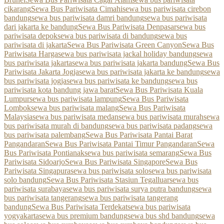
cikarang
Sewa Bus Pariwisata Cimahi
sewa bus pariwisata cirebon
bandung
sewa bus pariwisata damri bandung
sewa bus pariwisata
dari jakarta ke bandung
Sewa Bus Pariwisata Denpasar
sewa bus
pariwisata depok
sewa bus pariwisata di bandung
sewa bus
pariwisata di jakarta
Sewa Bus Pariwisata Green Canyon
Sewa Bus
Pariwisata Harga
sewa bus pariwisata jackal holiday bandung
sewa
bus pariwisata jakarta
sewa bus pariwisata jakarta bandung
Sewa Bus
Pariwisata Jakarta Jogja
sewa bus pariwisata jakarta ke bandung
sewa
bus pariwisata jogja
sewa bus pariwisata ke bandung
sewa bus
pariwisata kota bandung jawa barat
Sewa Bus Pariwisata Kuala
Lumpur
sewa bus pariwisata lampung
Sewa Bus Pariwisata
Lombok
sewa bus pariwisata malang
Sewa Bus Pariwisata
Malaysia
sewa bus pariwisata medan
sewa bus pariwisata murah
sewa
bus pariwisata murah di bandung
sewa bus pariwisata padang
sewa
bus pariwisata palembang
Sewa Bus Pariwisata Pantai Barat
Pangandaran
Sewa Bus Pariwisata Pantai Timur Pangandaran
Sewa
Bus Pariwisata Pontianak
sewa bus pariwisata semarang
Sewa Bus
Pariwisata Sidoarjo
Sewa Bus Pariwisata Singapore
Sewa Bus
Pariwisata Singapura
sewa bus pariwisata solo
sewa bus pariwisata
solo bandung
Sewa Bus Pariwisata Stasiun Tegalluar
sewa bus
pariwisata surabaya
sewa bus pariwisata surya putra bandung
sewa
bus pariwisata tangerang
sewa bus pariwisata tangerang
bandung
Sewa Bus Pariwisata Terdekat
sewa bus pariwisata
yogyakarta
sewa bus premium bandung
sewa bus shd bandung
sewa