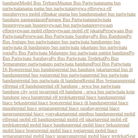
bandung
Model Bus Terbaru
Muatan Bus Pariwisata
nama bus
pariwisata
nama nama bus pariwisata
nyewa elf
nyewa elf
murah
nyewa mobil elf
pakar utama bus bandung
paket bus pariwisata
bandung pangandaran
Panjang Bus Pariwisata
pariwisata
bus
penyewaan bus
penyewaan bus pariwisata
penyewaan
elf
penyewaan mobil elf
penyewaan mobil elf jakarta
Persewaan Bus
Pariwisata
Persewaan Bus Pariwisata Surabaya
Po Bus Bandung
Po
Bus Jogja
po bus pariwisata
po bus pariwisata bandung
po bus
pariwisata di bandung
po bus pariwisata jakarta
po bus pariwisata
jogja
Po Bus Pariwisata Malang
po bus pariwisata patriot bandung
Po
Bus Pariwisata Surabaya
Po Bus Pariwisata Terdekat
Po Bus
Semarang
po pariwisata
po pariwisata bandung
Pool Bus Pariwisata
Di Bogor
rental bus bandung
rental bus bandung jakarta
rental bus di
bandung
rental bus jogja
rental bus pariwisata
rental bus pariwisata
bandung
rental bus pariwisata di bandung
Rental Bus Semarang
rental
elf
rental elf bandung
rental elf bandung - sewa bus pariwisata
bandung city west java
rental elf bandung - sewa bus pariwisata kota
bandung jawa barat
rental elf terdekat
rental hiace bandung
rental
hiace bekasi
rental hiace bogor
rental hiace di bandung
rental hiace
murah
rental hiace semarang
rental hiace surabaya
rental hiace
tangerang
rental hiace yogyakarta
rental minibus bandung
rental mobil
elf
rental mobil elf bandung
rental mobil elf jakarta
rental mobil elf
terdekat
rental mobil hiace bandung
rental mobil hiace bekasi
rental
mobil hiace bogor
rental mobil hiace jogja
rental mobil hiace
semarang
rental mobil hiace tangerang
rental mobil hiace terdekat
Seat