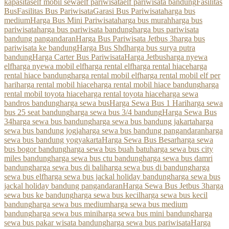
kapasitas
elf mobil sewa
elf pariwisata
elf pariwisata bandung
Fasilitas
Bus
Fasilitas Bus Pariwisata
Garasi Bus Pariwisata
harga bus
medium
Harga Bus Mini Pariwisata
harga bus murah
harga bus
pariwisata
harga bus pariwisata bandung
harga bus pariwisata
bandung pangandaran
Harga Bus Pariwisata Jetbus 3
harga bus
pariwisata ke bandung
Harga Bus Shd
harga bus surya putra
bandung
Harga Carter Bus Pariwisata
Harga Jetbus
harga nyewa
elf
harga nyewa mobil elf
harga rental elf
harga rental hiace
harga
rental hiace bandung
harga rental mobil elf
harga rental mobil elf per
hari
harga rental mobil hiace
harga rental mobil hiace bandung
harga
rental mobil toyota hiace
harga rental toyota hiace
harga sewa
bandros bandung
harga sewa bus
Harga Sewa Bus 1 Hari
harga sewa
bus 25 seat bandung
harga sewa bus 3/4 bandung
Harga Sewa Bus
34
harga sewa bus bandung
harga sewa bus bandung jakarta
harga
sewa bus bandung jogja
harga sewa bus bandung pangandaran
harga
sewa bus bandung yogyakarta
Harga Sewa Bus Besar
harga sewa
bus bogor bandung
harga sewa bus buah batu
harga sewa bus city
miles bandung
harga sewa bus ctu bandung
harga sewa bus damri
bandung
harga sewa bus di bali
harga sewa bus di bandung
harga
sewa bus elf
harga sewa bus jackal holiday bandung
harga sewa bus
jackal holiday bandung pangandaran
Harga Sewa Bus Jetbus 3
harga
sewa bus ke bandung
harga sewa bus kecil
harga sewa bus kecil
bandung
harga sewa bus medium
harga sewa bus medium
bandung
harga sewa bus mini
harga sewa bus mini bandung
harga
sewa bus pakar wisata bandung
harga sewa bus pariwisata
Harga