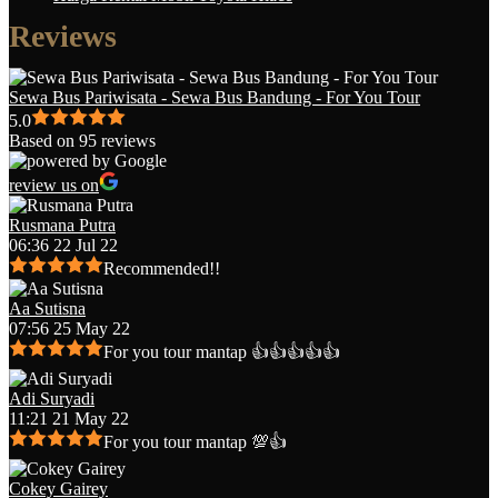
Reviews
Sewa Bus Pariwisata - Sewa Bus Bandung - For You Tour
5.0
Based on 95 reviews
review us on
Rusmana Putra
06:36 22 Jul 22
Recommended!!
Aa Sutisna
07:56 25 May 22
For you tour mantap 👍👍👍👍👍
Adi Suryadi
11:21 21 May 22
For you tour mantap 💯👍
Cokey Gairey