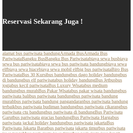
Reservasi Sekarang Juga !
alamat bus pariwisata bandung
Armada Bus
Armada Bus
Pariwisata
Bangku Bus
Bangku Bus Pariwisata
biaya sewa bus
biaya
sewa bus pariwisata
biaya sewa bus pariwisata bandung
biaya sewa
elf
biaya sewa hiace
biaya sewa mobil elf
big bus pariwisata
Biro Bus
Pariwisata
Bus 30 Kursi
bus bandung
bus dago holiday bandung
bus
di bandung
bus elf pariwisata
bus holiday bandung
Bus Jetbus
bus
jogja
bus kecil pariwisata
Bus Luxury Wisata
bus medium
bandung
bus murah
Bus Pakar Wisata
bus pakar wisata bandung
bus
pariwisata bali
bus pariwisata bandung
bus pariwisata bandung
murah
bus pariwisata bandung pangandaran
bus pariwisata bandung
terbaik
bus pariwisata budiman bandung
bus pariwisata cikarang
bus
pariwisata ctu bandung
bus pariwisata di bandung
Bus Pariwisata
Garut
bus pariwisata gracias bandung
Bus Pariwisata Harga
bus
pariwisata jackal holiday bandung
bus pariwisata jakarta
Bus
Pariwisata Jakarta Barat
bus pariwisata jakarta timur
bus pariwisata