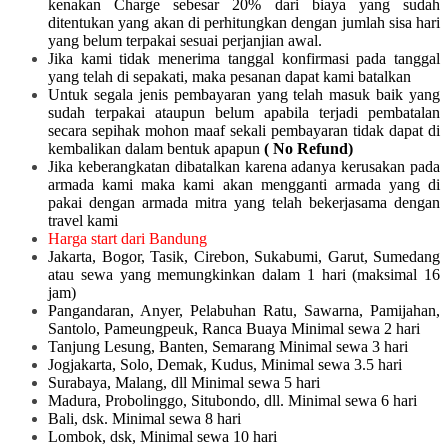
kenakan Charge sebesar 20% dari biaya yang sudah
ditentukan yang akan di perhitungkan dengan jumlah sisa hari
yang belum terpakai sesuai perjanjian awal.
Jika kami tidak menerima tanggal konfirmasi pada tanggal
yang telah di sepakati, maka pesanan dapat kami batalkan
Untuk segala jenis pembayaran yang telah masuk baik yang
sudah terpakai ataupun belum apabila terjadi pembatalan
secara sepihak mohon maaf sekali pembayaran tidak dapat di
kembalikan dalam bentuk apapun
( No Refund)
Jika keberangkatan dibatalkan karena adanya kerusakan pada
armada kami maka kami akan mengganti armada yang di
pakai dengan armada mitra yang telah bekerjasama dengan
travel kami
Harga start dari Bandung
Jakarta, Bogor, Tasik, Cirebon, Sukabumi, Garut, Sumedang
atau sewa yang memungkinkan dalam 1 hari (maksimal 16
jam)
Pangandaran, Anyer, Pelabuhan Ratu, Sawarna, Pamijahan,
Santolo, Pameungpeuk, Ranca Buaya Minimal sewa 2 hari
Tanjung Lesung, Banten, Semarang Minimal sewa 3 hari
Jogjakarta, Solo, Demak, Kudus, Minimal sewa 3.5 hari
Surabaya, Malang, dll Minimal sewa 5 hari
Madura, Probolinggo, Situbondo, dll. Minimal sewa 6 hari
Bali, dsk. Minimal sewa 8 hari
Lombok, dsk, Minimal sewa 10 hari