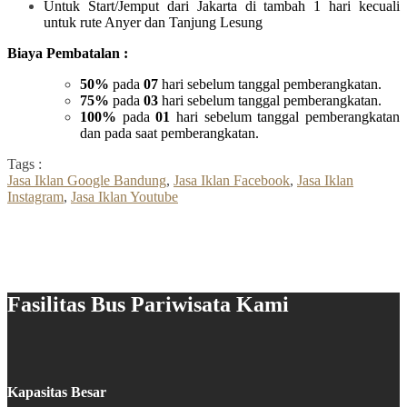
Untuk Start/Jemput dari Jakarta di tambah 1 hari kecuali
untuk rute Anyer dan Tanjung Lesung
Biaya Pembatalan :
50%
pada
07
hari sebelum tanggal pemberangkatan.
75%
pada
03
hari sebelum tanggal pemberangkatan.
100%
pada
01
hari sebelum tanggal pemberangkatan
dan pada saat pemberangkatan.
Tags :
Jasa Iklan Google Bandung
,
Jasa Iklan Facebook
,
Jasa Iklan
Instagram
,
Jasa Iklan Youtube
Fasilitas Bus Pariwisata Kami
Kapasitas Besar