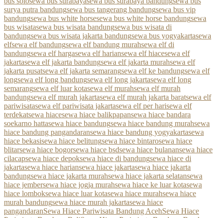
bus solo
sewa bus surabaya
sewa bus surabaya bandung
sewa bus
surya putra bandung
sewa bus tangerang bandung
sewa bus vip
bandung
sewa bus white horse
sewa bus white horse bandung
sewa
bus wisata
sewa bus wisata bandung
sewa bus wisata di
bandung
sewa bus wisata jakarta bandung
sewa bus yogyakarta
sewa
elf
sewa elf bandung
sewa elf bandung murah
sewa elf di
bandung
sewa elf harga
sewa elf harian
sewa elf hiace
sewa elf
jakarta
sewa elf jakarta bandung
sewa elf jakarta murah
sewa elf
jakarta pusat
sewa elf jakarta semarang
sewa elf ke bandung
sewa elf
long
sewa elf long bandung
sewa elf long jakarta
sewa elf long
semarang
sewa elf luar kota
sewa elf murah
sewa elf murah
bandung
sewa elf murah jakarta
sewa elf murah jakarta barat
sewa elf
pariwisata
sewa elf pariwisata jakarta
sewa elf per hari
sewa elf
terdekat
sewa hiace
sewa hiace balikpapan
sewa hiace bandara
soekarno hatta
sewa hiace bandung
sewa hiace bandung murah
sewa
hiace bandung pangandaran
sewa hiace bandung yogyakarta
sewa
hiace bekasi
sewa hiace belitung
sewa hiace bintaro
sewa hiace
blitar
sewa hiace bogor
sewa hiace bsd
sewa hiace bulanan
sewa hiace
cilacap
sewa hiace depok
sewa hiace di bandung
sewa hiace di
jakarta
sewa hiace harian
sewa hiace jakarta
sewa hiace jakarta
bandung
sewa hiace jakarta murah
sewa hiace jakarta selatan
sewa
hiace jember
sewa hiace jogja murah
sewa hiace ke luar kota
sewa
hiace lombok
sewa hiace luar kota
sewa hiace murah
sewa hiace
murah bandung
sewa hiace murah jakarta
sewa hiace
pangandaran
Sewa Hiace Pariwisata Bandung Aceh
Sewa Hiace