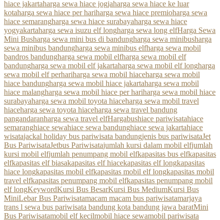
hiace jakarta
harga sewa hiace jogja
harga sewa hiace ke luar
kota
harga sewa hiace per hari
harga sewa hiace premio
harga sewa
hiace semarang
harga sewa hiace surabaya
harga sewa hiace
yogyakarta
harga sewa isuzu elf long
harga sewa long elf
Harga Sewa
Mini Bus
harga sewa mini bus di bandung
harga sewa minibus
harga
sewa minibus bandung
harga sewa minibus elf
harga sewa mobil
bandros bandung
harga sewa mobil elf
harga sewa mobil elf
bandung
harga sewa mobil elf jakarta
harga sewa mobil elf long
harga
sewa mobil elf perhari
harga sewa mobil hiace
harga sewa mobil
hiace bandung
harga sewa mobil hiace jakarta
harga sewa mobil
hiace malang
harga sewa mobil hiace per hari
harga sewa mobil hiace
surabaya
harga sewa mobil toyota hiace
harga sewa mobil travel
hiace
harga sewa toyota hiace
harga sewa travel bandung
pangandaran
harga sewa travel elf
Hargabus
hiace pariwisata
hiace
semarang
hiace sewa
hiace sewa bandung
hiace sewa jakarta
hiace
wisata
jackal holiday bus pariwisata bandung
jenis bus pariwisata
Jet
Bus Pariwisata
Jetbus Pariwisata
jumlah kursi dalam mobil elf
jumlah
kursi mobil elf
jumlah penumpang mobil elf
kapasitas bus elf
kapasitas
elf
kapasitas elf biasa
kapasitas elf hiace
kapasitas elf long
kapasitas
hiace long
kapasitas mobil elf
kapasitas mobil elf long
kapasitas mobil
travel elf
kapasitas penumpang mobil elf
kapasitas penumpang mobil
elf long
Keyword
Kursi Bus Besar
Kursi Bus Medium
Kursi Bus
Mini
Lebar Bus Pariwisata
macam macam bus pariwisata
marjaya
trans l sewa bus pariwisata bandung kota bandung jawa barat
Mini
Bus Pariwisata
mobil elf kecil
mobil hiace sewa
mobil pariwisata