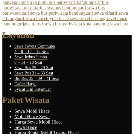
pangandaran
surya putra bus pariwisata bandung
tarif bus
pariwisata
tarif elf
tarif sewa bus bandung
tarif sewa bus
pariwisata
tarif sewa bus pariwisata bandung
tarif sewa elf
tarif sewa
elf long
tarif sewa hiace
toyota hiace sewa
travel elf long
travel hiace
bandung
trijaya trans l sewa bus pariwisata kota bandung jawa barat
Layanan
Sewa Toyota Commuter
4 – 8 – 12 – 15 Seat
Sewa Jetbus Jumbo
8 – 14 – 18 Seat
Sewa Bus 25 – 29 Seat
Sewa Bus 31 – 33 Seat
Big Bus 35 – 39 – 41 Seat
Daftar Harga
Syarat Dan Ketentuan
Paket Wisata
Sewa Mobil Hiace
Mobil Hiace Sewa
Harga Sewa Mobil Hiace
Sewa Hiace
Harga Rental Mobil Toyota Hiace