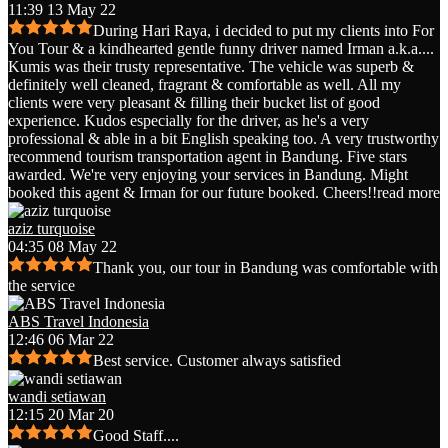
11:39 13 May 22
During Hari Raya, i decided to put my clients into For
You Tour & a kindhearted gentle funny driver named Irman a.k.a.
...
Kumis was their trusty representative. The vehicle was superb &
definitely well cleaned, fragrant & comfortable as well. All my
clients were very pleasant & filling their bucket list of good
experience. Kudos especially for the driver, as he's a very
professional & able in a bit English speaking too. A very trustworthy
recommend tourism transportation agent in Bandung. Five stars
awarded. We're very enjoying your services in Bandung. Might
booked this agent & Irman for our future booked. Cheers!!
read more
aziz turquoise
04:35 08 May 22
Thank you, our tour in Bandung was comfortable with
the service
ABS Travel Indonesia
12:46 06 Mar 22
Best service. Customer always satisfied
wandi setiawan
12:15 20 Mar 20
Good Staff....