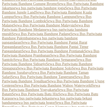
Pariwisata Bandung Gunung Bromo
Sewa Bus Pariwisata Bandung
Jakarta
sewa bus pariwisata bandung jogja
Sewa Bus Pariwisata
Bandung Jungle Land
Sewa Bus Pariwisata Bandung Kuala
Lumpur
Sewa Bus Pariwisata Bandung Lampung
Sewa Bus
Pariwisata Bandung Lombok
Sewa Bus Pariwisata Bandung
Malang
Sewa Bus Pariwisata Bandung Malaysia
Sewa Bus
Pariwisata Bandung Medan
sewa bus pariwisata bandung
murah
Sewa Bus Pariwisata Bandung Padang
Sewa Bus Pariwisata
Bandung Palembang
sewa bus pariwisata bandung
pangandaran
Sewa Bus Pariwisata Bandung Pantai Barat
Pangandaran
Sewa Bus Pariwisata Bandung Pantai Timur
Pangandaran
Sewa Bus Pariwisata Bandung Pontianak
Sewa Bus
Pariwisata Bandung Prambanan
Sewa Bus Pariwisata Bandung
Santolo
Sewa Bus Pariwisata Bandung Semarang
Sewa Bus
Pariwisata Bandung Sidoarjo
Sewa Bus Pariwisata Bandung
Singapura
Sewa Bus Pariwisata Bandung Solo
Sewa Bus Pariwisata
Bandung Surabaya
Sewa Bus Pariwisata Bandung Taman
Safari
Sewa Bus Pariwisata Bandung Tangerang
Sewa Bus
Pariwisata Bandung Tegalluar
Sewa Bus Pariwisata Bandung Ujung
Genteng
Sewa Bus Pariwisata Bandung Wahoo Waterworld
Sewa
Bus Pariwisata Bandung Yogyakarta
Sewa Bus Pariwisata
Batam
Sewa Bus Pariwisata Batu Hiu
Sewa Bus Pariwisata Batu
Karas
sewa bus pariwisata bekasi
sewa bus pariwisata bekasi
bandung
sewa bus pariwisata bogor
Sewa Bus Pariwisata
Brunei
Sewa Bus Pariwisata Cagar Alam
sewa bus pariwisata