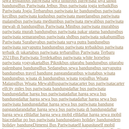
jawa tengah
bus pariwisata jawa timur
bus pariwisata jaya langit
bandung
Bus Pariwisata Jetbus 3
bus pariwisata jogja terbaik
Bus
Pariwisata Jogja Terbaru
bus pariwisata ke bandung
bus pariwisata
kecil
bus pariwisata kudus
bus pariwisata magelang
bus pariwisata
malang
bus pariwisata medium
bus pariwisata mewah
bus pariwisata
mewah di bandung
Bus Pariwisata Mini
bus pariwisata murah
bus
pariwisata murah bandung
bus pariwisata pakar utama bandung
bus
pariwisata semarang
bus pariwisata shd
bus pariwisata sukabumi
Bus
Pariwisata Surabaya
bus pariwisata surya putra bandung
bus
pariwisata suryaputra bandung
bus pariwisata terbaik
bus pariwisata
terbaik di jakarta
bus pariwisata terbaru
Bus Pariwisata Terbaru
2021
Bus Pariwisata Terdekat
bus pariwisata white horse
bus
pariwisata yogyakarta
Bus Piknik
bus qitarabu bandung
bus qitarabu
palembang bandung
Bus Sedang
bus sewa bandung
bus suryaputra
bandung
bus travel bandung pangandaran
bus wisata
bus wisata
bandung
bus wisata di bandung
bus wisata jogja
Bus Wisata
Malang
Bus Wisata Mewah
Buspariwisata
carter bus pariwisata
carter
elf
city miles bus pariwisata bandung
daftar bus pariwisata
bandung
daftar harga bus pariwisata
daftar harga sewa bus
bandung
daftar harga sewa bus pariwisata
daftar harga sewa bus
pariwisata bandung
daftar harga sewa bus pariwisata bandung
pangandaran
daftar harga sewa bus pariwisata di bandung
daftar
harga sewa elf
daftar harga sewa mobil elf
daftar harga sewa mobil
hiace
daftar po bus pariwisata bandung
dago holiday bandung
dem
holiday bandung
Dimensi Bus Pariwisata
elf kapasitas
elf mobil