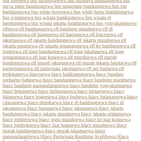
bus solo
sewa bus surabaya
sewa bus surabaya bandung
sewa bus
surya putra bandung
sewa bus tangerang bandung
sewa bus vip
bandung
sewa bus white horse
sewa bus white horse bandung
sewa
bus wisata
sewa bus wisata bandung
sewa bus wisata di
bandung
sewa bus wisata jakarta bandung
sewa bus yogyakarta
sewa
elf
sewa elf bandung
sewa elf bandung murah
sewa elf di
bandung
sewa elf harga
sewa elf harian
sewa elf hiace
sewa elf
jakarta
sewa elf jakarta bandung
sewa elf jakarta murah
sewa elf
jakarta pusat
sewa elf jakarta semarang
sewa elf ke bandung
sewa elf
long
sewa elf long bandung
sewa elf long jakarta
sewa elf long
semarang
sewa elf luar kota
sewa elf murah
sewa elf murah
bandung
sewa elf murah jakarta
sewa elf murah jakarta barat
sewa elf
pariwisata
sewa elf pariwisata jakarta
sewa elf per hari
sewa elf
terdekat
sewa hiace
sewa hiace balikpapan
sewa hiace bandara
soekarno hatta
sewa hiace bandung
sewa hiace bandung murah
sewa
hiace bandung pangandaran
sewa hiace bandung yogyakarta
sewa
hiace bekasi
sewa hiace belitung
sewa hiace bintaro
sewa hiace
blitar
sewa hiace bogor
sewa hiace bsd
sewa hiace bulanan
sewa hiace
cilacap
sewa hiace depok
sewa hiace di bandung
sewa hiace di
jakarta
sewa hiace harian
sewa hiace jakarta
sewa hiace jakarta
bandung
sewa hiace jakarta murah
sewa hiace jakarta selatan
sewa
hiace jember
sewa hiace jogja murah
sewa hiace ke luar kota
sewa
hiace lombok
sewa hiace luar kota
sewa hiace murah
sewa hiace
murah bandung
sewa hiace murah jakarta
sewa hiace
pangandaran
Sewa Hiace Pariwisata Bandung Aceh
Sewa Hiace