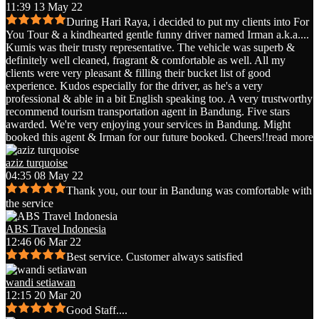
11:39 13 May 22
During Hari Raya, i decided to put my clients into For
You Tour & a kindhearted gentle funny driver named Irman a.k.a.
...
Kumis was their trusty representative. The vehicle was superb &
definitely well cleaned, fragrant & comfortable as well. All my
clients were very pleasant & filling their bucket list of good
experience. Kudos especially for the driver, as he's a very
professional & able in a bit English speaking too. A very trustworthy
recommend tourism transportation agent in Bandung. Five stars
awarded. We're very enjoying your services in Bandung. Might
booked this agent & Irman for our future booked. Cheers!!
read more
aziz turquoise
04:35 08 May 22
Thank you, our tour in Bandung was comfortable with
the service
ABS Travel Indonesia
12:46 06 Mar 22
Best service. Customer always satisfied
wandi setiawan
12:15 20 Mar 20
Good Staff....