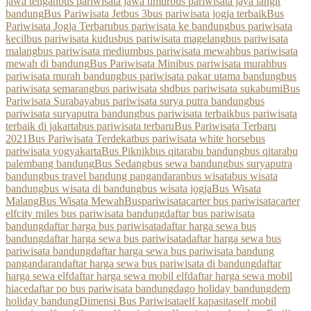
jawa tengah
bus pariwisata jawa timur
bus pariwisata jaya langit
bandung
Bus Pariwisata Jetbus 3
bus pariwisata jogja terbaik
Bus
Pariwisata Jogja Terbaru
bus pariwisata ke bandung
bus pariwisata
kecil
bus pariwisata kudus
bus pariwisata magelang
bus pariwisata
malang
bus pariwisata medium
bus pariwisata mewah
bus pariwisata
mewah di bandung
Bus Pariwisata Mini
bus pariwisata murah
bus
pariwisata murah bandung
bus pariwisata pakar utama bandung
bus
pariwisata semarang
bus pariwisata shd
bus pariwisata sukabumi
Bus
Pariwisata Surabaya
bus pariwisata surya putra bandung
bus
pariwisata suryaputra bandung
bus pariwisata terbaik
bus pariwisata
terbaik di jakarta
bus pariwisata terbaru
Bus Pariwisata Terbaru
2021
Bus Pariwisata Terdekat
bus pariwisata white horse
bus
pariwisata yogyakarta
Bus Piknik
bus qitarabu bandung
bus qitarabu
palembang bandung
Bus Sedang
bus sewa bandung
bus suryaputra
bandung
bus travel bandung pangandaran
bus wisata
bus wisata
bandung
bus wisata di bandung
bus wisata jogja
Bus Wisata
Malang
Bus Wisata Mewah
Buspariwisata
carter bus pariwisata
carter
elf
city miles bus pariwisata bandung
daftar bus pariwisata
bandung
daftar harga bus pariwisata
daftar harga sewa bus
bandung
daftar harga sewa bus pariwisata
daftar harga sewa bus
pariwisata bandung
daftar harga sewa bus pariwisata bandung
pangandaran
daftar harga sewa bus pariwisata di bandung
daftar
harga sewa elf
daftar harga sewa mobil elf
daftar harga sewa mobil
hiace
daftar po bus pariwisata bandung
dago holiday bandung
dem
holiday bandung
Dimensi Bus Pariwisata
elf kapasitas
elf mobil