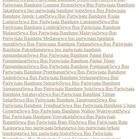
Pariwisata Bandung Gunung Bromo
Sewa Bus Pariwisata Bandung
Jakarta
sewa bus pariwisata bandung jogja
Sewa Bus Pariwisata
Bandung Jungle Land
Sewa Bus Pariwisata Bandung Kuala
Lumpur
Sewa Bus Pariwisata Bandung Lampung
Sewa Bus
Pariwisata Bandung Lombok
Sewa Bus Pariwisata Bandung
Malang
Sewa Bus Pariwisata Bandung Malaysia
Sewa Bus
Pariwisata Bandung Medan
sewa bus pariwisata bandung
murah
Sewa Bus Pariwisata Bandung Padang
Sewa Bus Pariwisata
Bandung Palembang
sewa bus pariwisata bandung
pangandaran
Sewa Bus Pariwisata Bandung Pantai Barat
Pangandaran
Sewa Bus Pariwisata Bandung Pantai Timur
Pangandaran
Sewa Bus Pariwisata Bandung Pontianak
Sewa Bus
Pariwisata Bandung Prambanan
Sewa Bus Pariwisata Bandung
Santolo
Sewa Bus Pariwisata Bandung Semarang
Sewa Bus
Pariwisata Bandung Sidoarjo
Sewa Bus Pariwisata Bandung
Singapura
Sewa Bus Pariwisata Bandung Solo
Sewa Bus Pariwisata
Bandung Surabaya
Sewa Bus Pariwisata Bandung Taman
Safari
Sewa Bus Pariwisata Bandung Tangerang
Sewa Bus
Pariwisata Bandung Tegalluar
Sewa Bus Pariwisata Bandung Ujung
Genteng
Sewa Bus Pariwisata Bandung Wahoo Waterworld
Sewa
Bus Pariwisata Bandung Yogyakarta
Sewa Bus Pariwisata
Batam
Sewa Bus Pariwisata Batu Hiu
Sewa Bus Pariwisata Batu
Karas
sewa bus pariwisata bekasi
sewa bus pariwisata bekasi
bandung
sewa bus pariwisata bogor
Sewa Bus Pariwisata
Brunei
Sewa Bus Pariwisata Cagar Alam
sewa bus pariwisata