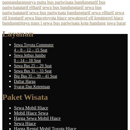
pangandaran
surya putra bus pariwisata bandung
tarif bus
pariwisata
tarif elf
tarif sewa bus bandung
tarif sewa bus
pariwisata
tarif sewa bus pariwisata bandung
tarif sewa elf
tarif sewa
elf long
tarif sewa hiace
toyota hiace sewa
travel elf long
travel hiace
bandung
trijaya trans l sewa bus pariwisata kota bandung jawa barat
Layanan
Sewa Toyota Commuter
4 – 8 – 12 – 15 Seat
Sewa Jetbus Jumbo
8 – 14 – 18 Seat
Sewa Bus 25 – 29 Seat
Sewa Bus 31 – 33 Seat
Big Bus 35 – 39 – 41 Seat
Daftar Harga
Syarat Dan Ketentuan
Paket Wisata
Sewa Mobil Hiace
Mobil Hiace Sewa
Harga Sewa Mobil Hiace
Sewa Hiace
Harga Rental Mobil Toyota Hiace