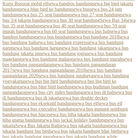
Kursi Bus
seat mobil elf
sewa bandros bandung
sewa big bird jakarta
bandung
sewa blue bird ke bandung
sewa bus
sewa bus 24 jam
bandung
sewa bus 25 seat bandung
sewa bus 27 seat bandung
sewa
bus 3/4 jakarta bandung
sewa bus 30 seat bandung
Sewa Bus 34
sewa
bus 35 seat bandung
sewa bus 40 seat bandung
sewa bus 59 seat
murah bandung
sewa bus 60 seat bandung
sewa bus bali
sewa bus
bandros bandung
sewa bus bandung
sewa bus bandung 2018
sewa
bus bandung bali
sewa bus bandung express
sewa bus bandung
garut
sewa bus bandung harga
sewa bus bandung jakarta
sewa bus
bandung jakarta pp
sewa bus bandung jogja
sewa bus bandung
magelang
sewa bus bandung malang
sewa bus bandung murah
sewa
bus bandung pangandaran
sewa bus bandung pangandaran
2017
sewa bus bandung pangandaran 2018
sewa bus bandung
pangandaran 2020
sewa bus bandung surabaya
sewa bus bandung
yogyakarta
sewa bus big bird bandung
sewa bus big bird ke
bandung
sewa bus blue bird bandung
sewa bus budiman bandung
pangandaran
sewa bus city miles bandung
sewa bus di bali
sewa bus
di bandung
sewa bus di jakarta
sewa bus double decker
bandung
sewa bus eksekutif bandung
sewa bus elf
sewa bus elf
bandung
sewa bus executive bandung
sewa bus gunung sembung
bandung
sewa bus hiace
sewa bus hiba jakarta bandung
sewa bus
hiba utama bandung
sewa bus jackal holiday bandung
sewa bus
jakarta
Sewa Bus Jakarta Bali
sewa bus jakarta bandung
sewa bus
jakarta bandung big bird
sewa bus jakarta bandung blue bird
sewa
bus jakarta bandung murah
sewa bus jakarta bandung white