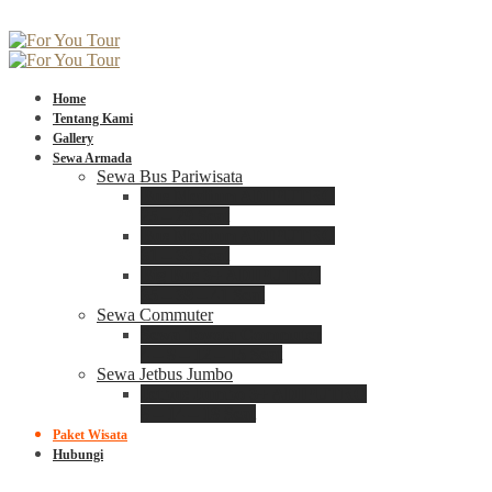
Home
Tentang Kami
Gallery
Sewa Armada
Sewa Bus Pariwisata
Bus Medium ADIPUTRO
25 – 29 Seat
Bus Medium ADIPUTRO
31 – 33 Seat
Big Bus 3+ ADIPUTRO
35 – 39 – 41 Seat
Sewa Commuter
Sewa Toyota Commuter
4 – 8 – 12 – 15 Seat
Sewa Jetbus Jumbo
Jetbus Jumbo 3+ ADIPUTRO
8 – 14 – 18 Seat
Paket Wisata
Hubungi