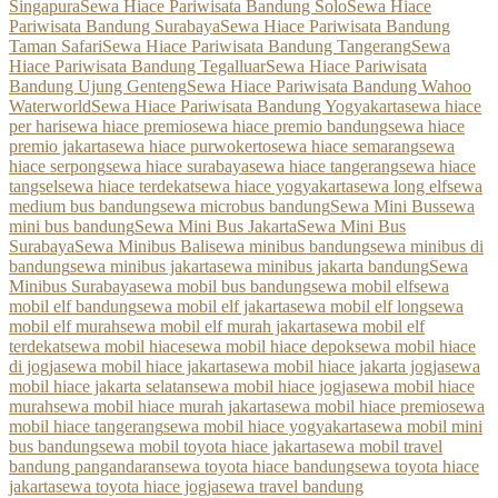
Singapura
Sewa Hiace Pariwisata Bandung Solo
Sewa Hiace
Pariwisata Bandung Surabaya
Sewa Hiace Pariwisata Bandung
Taman Safari
Sewa Hiace Pariwisata Bandung Tangerang
Sewa
Hiace Pariwisata Bandung Tegalluar
Sewa Hiace Pariwisata
Bandung Ujung Genteng
Sewa Hiace Pariwisata Bandung Wahoo
Waterworld
Sewa Hiace Pariwisata Bandung Yogyakarta
sewa hiace
per hari
sewa hiace premio
sewa hiace premio bandung
sewa hiace
premio jakarta
sewa hiace purwokerto
sewa hiace semarang
sewa
hiace serpong
sewa hiace surabaya
sewa hiace tangerang
sewa hiace
tangsel
sewa hiace terdekat
sewa hiace yogyakarta
sewa long elf
sewa
medium bus bandung
sewa microbus bandung
Sewa Mini Bus
sewa
mini bus bandung
Sewa Mini Bus Jakarta
Sewa Mini Bus
Surabaya
Sewa Minibus Bali
sewa minibus bandung
sewa minibus di
bandung
sewa minibus jakarta
sewa minibus jakarta bandung
Sewa
Minibus Surabaya
sewa mobil bus bandung
sewa mobil elf
sewa
mobil elf bandung
sewa mobil elf jakarta
sewa mobil elf long
sewa
mobil elf murah
sewa mobil elf murah jakarta
sewa mobil elf
terdekat
sewa mobil hiace
sewa mobil hiace depok
sewa mobil hiace
di jogja
sewa mobil hiace jakarta
sewa mobil hiace jakarta jogja
sewa
mobil hiace jakarta selatan
sewa mobil hiace jogja
sewa mobil hiace
murah
sewa mobil hiace murah jakarta
sewa mobil hiace premio
sewa
mobil hiace tangerang
sewa mobil hiace yogyakarta
sewa mobil mini
bus bandung
sewa mobil toyota hiace jakarta
sewa mobil travel
bandung pangandaran
sewa toyota hiace bandung
sewa toyota hiace
jakarta
sewa toyota hiace jogja
sewa travel bandung