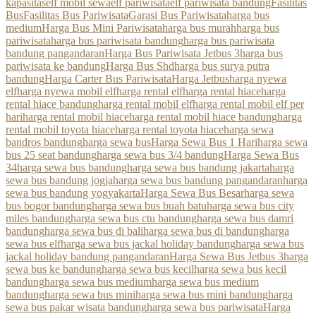
kapasitas
elf mobil sewa
elf pariwisata
elf pariwisata bandung
Fasilitas
Bus
Fasilitas Bus Pariwisata
Garasi Bus Pariwisata
harga bus
medium
Harga Bus Mini Pariwisata
harga bus murah
harga bus
pariwisata
harga bus pariwisata bandung
harga bus pariwisata
bandung pangandaran
Harga Bus Pariwisata Jetbus 3
harga bus
pariwisata ke bandung
Harga Bus Shd
harga bus surya putra
bandung
Harga Carter Bus Pariwisata
Harga Jetbus
harga nyewa
elf
harga nyewa mobil elf
harga rental elf
harga rental hiace
harga
rental hiace bandung
harga rental mobil elf
harga rental mobil elf per
hari
harga rental mobil hiace
harga rental mobil hiace bandung
harga
rental mobil toyota hiace
harga rental toyota hiace
harga sewa
bandros bandung
harga sewa bus
Harga Sewa Bus 1 Hari
harga sewa
bus 25 seat bandung
harga sewa bus 3/4 bandung
Harga Sewa Bus
34
harga sewa bus bandung
harga sewa bus bandung jakarta
harga
sewa bus bandung jogja
harga sewa bus bandung pangandaran
harga
sewa bus bandung yogyakarta
Harga Sewa Bus Besar
harga sewa
bus bogor bandung
harga sewa bus buah batu
harga sewa bus city
miles bandung
harga sewa bus ctu bandung
harga sewa bus damri
bandung
harga sewa bus di bali
harga sewa bus di bandung
harga
sewa bus elf
harga sewa bus jackal holiday bandung
harga sewa bus
jackal holiday bandung pangandaran
Harga Sewa Bus Jetbus 3
harga
sewa bus ke bandung
harga sewa bus kecil
harga sewa bus kecil
bandung
harga sewa bus medium
harga sewa bus medium
bandung
harga sewa bus mini
harga sewa bus mini bandung
harga
sewa bus pakar wisata bandung
harga sewa bus pariwisata
Harga