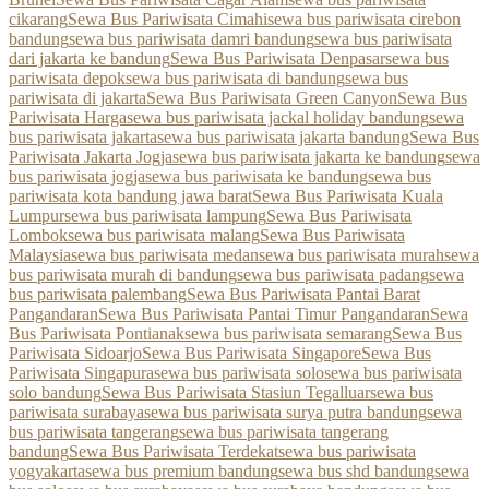
cikarang
Sewa Bus Pariwisata Cimahi
sewa bus pariwisata cirebon
bandung
sewa bus pariwisata damri bandung
sewa bus pariwisata
dari jakarta ke bandung
Sewa Bus Pariwisata Denpasar
sewa bus
pariwisata depok
sewa bus pariwisata di bandung
sewa bus
pariwisata di jakarta
Sewa Bus Pariwisata Green Canyon
Sewa Bus
Pariwisata Harga
sewa bus pariwisata jackal holiday bandung
sewa
bus pariwisata jakarta
sewa bus pariwisata jakarta bandung
Sewa Bus
Pariwisata Jakarta Jogja
sewa bus pariwisata jakarta ke bandung
sewa
bus pariwisata jogja
sewa bus pariwisata ke bandung
sewa bus
pariwisata kota bandung jawa barat
Sewa Bus Pariwisata Kuala
Lumpur
sewa bus pariwisata lampung
Sewa Bus Pariwisata
Lombok
sewa bus pariwisata malang
Sewa Bus Pariwisata
Malaysia
sewa bus pariwisata medan
sewa bus pariwisata murah
sewa
bus pariwisata murah di bandung
sewa bus pariwisata padang
sewa
bus pariwisata palembang
Sewa Bus Pariwisata Pantai Barat
Pangandaran
Sewa Bus Pariwisata Pantai Timur Pangandaran
Sewa
Bus Pariwisata Pontianak
sewa bus pariwisata semarang
Sewa Bus
Pariwisata Sidoarjo
Sewa Bus Pariwisata Singapore
Sewa Bus
Pariwisata Singapura
sewa bus pariwisata solo
sewa bus pariwisata
solo bandung
Sewa Bus Pariwisata Stasiun Tegalluar
sewa bus
pariwisata surabaya
sewa bus pariwisata surya putra bandung
sewa
bus pariwisata tangerang
sewa bus pariwisata tangerang
bandung
Sewa Bus Pariwisata Terdekat
sewa bus pariwisata
yogyakarta
sewa bus premium bandung
sewa bus shd bandung
sewa