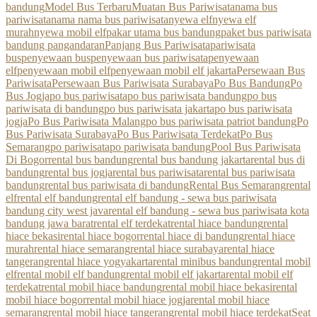
bandung
Model Bus Terbaru
Muatan Bus Pariwisata
nama bus
pariwisata
nama nama bus pariwisata
nyewa elf
nyewa elf
murah
nyewa mobil elf
pakar utama bus bandung
paket bus pariwisata
bandung pangandaran
Panjang Bus Pariwisata
pariwisata
bus
penyewaan bus
penyewaan bus pariwisata
penyewaan
elf
penyewaan mobil elf
penyewaan mobil elf jakarta
Persewaan Bus
Pariwisata
Persewaan Bus Pariwisata Surabaya
Po Bus Bandung
Po
Bus Jogja
po bus pariwisata
po bus pariwisata bandung
po bus
pariwisata di bandung
po bus pariwisata jakarta
po bus pariwisata
jogja
Po Bus Pariwisata Malang
po bus pariwisata patriot bandung
Po
Bus Pariwisata Surabaya
Po Bus Pariwisata Terdekat
Po Bus
Semarang
po pariwisata
po pariwisata bandung
Pool Bus Pariwisata
Di Bogor
rental bus bandung
rental bus bandung jakarta
rental bus di
bandung
rental bus jogja
rental bus pariwisata
rental bus pariwisata
bandung
rental bus pariwisata di bandung
Rental Bus Semarang
rental
elf
rental elf bandung
rental elf bandung - sewa bus pariwisata
bandung city west java
rental elf bandung - sewa bus pariwisata kota
bandung jawa barat
rental elf terdekat
rental hiace bandung
rental
hiace bekasi
rental hiace bogor
rental hiace di bandung
rental hiace
murah
rental hiace semarang
rental hiace surabaya
rental hiace
tangerang
rental hiace yogyakarta
rental minibus bandung
rental mobil
elf
rental mobil elf bandung
rental mobil elf jakarta
rental mobil elf
terdekat
rental mobil hiace bandung
rental mobil hiace bekasi
rental
mobil hiace bogor
rental mobil hiace jogja
rental mobil hiace
semarang
rental mobil hiace tangerang
rental mobil hiace terdekat
Seat