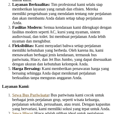
Layanan Berkualitas:
Tim profesional kami selalu siap
memberikan layanan yang ramah dan efisien. Mereka
memiliki pengetahuan yang mendalam tentang rute perjalanan
dan akan membantu Anda dalam setiap tahap perjalanan
Anda.
Fasilitas Modern:
Semua kendaraan kami dilengkapi dengan
fasilitas modern seperti AC, kursi yang nyaman, sistem
audiovisual, dan toilet. Ini membuat perjalanan Anda lebih
nyaman dan menghibur.
Fleksibilitas:
Kami menyadari bahwa setiap perjalanan
memiliki kebutuhan yang berbeda. Oleh karena itu, kami
menawarkan berbagai jenis kendaraan, termasuk bus
pariwisata, Hiace, dan Jet Bus Jumbo, yang dapat disesuaikan
dengan ukuran dan kebutuhan kelompok Anda.
Harga Bersaing:
Kami memberikan penawaran harga yang
bersaing sehingga Anda dapat menikmati perjalanan
berkualitas tanpa menguras anggaran Anda.
Layanan Kami:
Sewa Bus Pariwisata
:
Bus pariwisata kami cocok untuk
berbagai jenis perjalanan grup, seperti wisata keluarga,
perjalanan sekolah, perusahaan, atau reuni. Dengan kapasitas
yang bervariasi, kami memiliki solusi yang tepat untuk Anda.
Sewa Hiace
:
Hiace adalah pilihan ideal untuk perjalanan