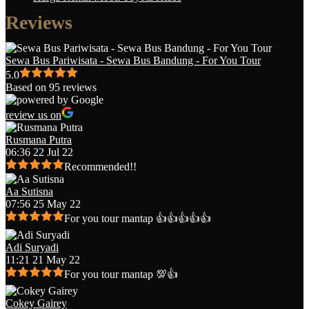
Reviews
Sewa Bus Pariwisata - Sewa Bus Bandung - For You Tour
5.0
Based on 95 reviews
review us on
Rusmana Putra
06:36 22 Jul 22
Recommended!!
Aa Sutisna
07:56 25 May 22
For you tour mantap 👍👍👍👍👍
Adi Suryadi
11:21 21 May 22
For you tour mantap 💯👍
Cokey Gairey