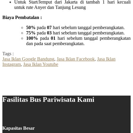
Untuk Start/Jemput dari Jakarta di tambah 1 hari kecuali
untuk rute Anyer dan Tanjung Lesung
Biaya Pembatalan :
50%
pada
07
hari sebelum tanggal pemberangkatan.
75%
pada
03
hari sebelum tanggal pemberangkatan.
100%
pada
01
hari sebelum tanggal pemberangkatan
dan pada saat pemberangkatan.
Tags :
Jasa Iklan Google Bandung
,
Jasa Iklan Facebook
,
Jasa Iklan
Instagram
,
Jasa Iklan Youtube
Fasilitas Bus Pariwisata Kami
Kapasitas Besar