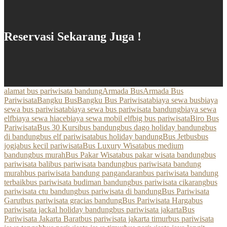
Reservasi Sekarang Juga !
alamat bus pariwisata bandung
Armada Bus
Armada Bus
Pariwisata
Bangku Bus
Bangku Bus Pariwisata
biaya sewa bus
biaya
sewa bus pariwisata
biaya sewa bus pariwisata bandung
biaya sewa
elf
biaya sewa hiace
biaya sewa mobil elf
big bus pariwisata
Biro Bus
Pariwisata
Bus 30 Kursi
bus bandung
bus dago holiday bandung
bus
di bandung
bus elf pariwisata
bus holiday bandung
Bus Jetbus
bus
jogja
bus kecil pariwisata
Bus Luxury Wisata
bus medium
bandung
bus murah
Bus Pakar Wisata
bus pakar wisata bandung
bus
pariwisata bali
bus pariwisata bandung
bus pariwisata bandung
murah
bus pariwisata bandung pangandaran
bus pariwisata bandung
terbaik
bus pariwisata budiman bandung
bus pariwisata cikarang
bus
pariwisata ctu bandung
bus pariwisata di bandung
Bus Pariwisata
Garut
bus pariwisata gracias bandung
Bus Pariwisata Harga
bus
pariwisata jackal holiday bandung
bus pariwisata jakarta
Bus
Pariwisata Jakarta Barat
bus pariwisata jakarta timur
bus pariwisata