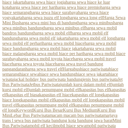
hiace jakarta
harga sewa hiace jogja
harga sewa hiace ke luar
kota
harga sewa hiace per hari
harga sewa hiace premio
harga sewa
hiace semarang
harga sewa hiace surabaya
harga sewa hiace
yogyakarta
harga sewa isuzu elf long
harga sewa long elf
Harga Sewa
Mini Bus
harga sewa mini bus di bandung
harga sewa minibus
harga
sewa minibus bandung
harga sewa minibus elf
harga sewa mobil
bandros bandung
harga sewa mobil elf
harga sewa mobil elf
bandung
harga sewa mobil elf jakarta
harga sewa mobil elf long
harga
sewa mobil elf perhari
harga sewa mobil hiace
harga sewa mobil
hiace bandung
harga sewa mobil hiace jakarta
harga sewa mobil
hiace malang
harga sewa mobil hiace per hari
harga sewa mobil hiace
surabaya
harga sewa mobil toyota hiace
harga sewa mobil travel
hiace
harga sewa toyota hiace
harga sewa travel bandung
pangandaran
harga sewa travel elf
Hargabus
hiace pariwisata
hiace
semarang
hiace sewa
hiace sewa bandung
hiace sewa jakarta
hiace
wisata
jackal holiday bus pariwisata bandung
jenis bus pariwisata
Jet
Bus Pariwisata
Jetbus Pariwisata
jumlah kursi dalam mobil elf
jumlah
kursi mobil elf
jumlah penumpang mobil elf
kapasitas bus elf
kapasitas
elf
kapasitas elf biasa
kapasitas elf hiace
kapasitas elf long
kapasitas
hiace long
kapasitas mobil elf
kapasitas mobil elf long
kapasitas mobil
travel elf
kapasitas penumpang mobil elf
kapasitas penumpang mobil
elf long
Keyword
Kursi Bus Besar
Kursi Bus Medium
Kursi Bus
Mini
Lebar Bus Pariwisata
macam macam bus pariwisata
marjaya
trans l sewa bus pariwisata bandung kota bandung jawa barat
Mini
Bus Pariwisata
mobil elf kecil
mobil hiace sewa
mobil pariwisata