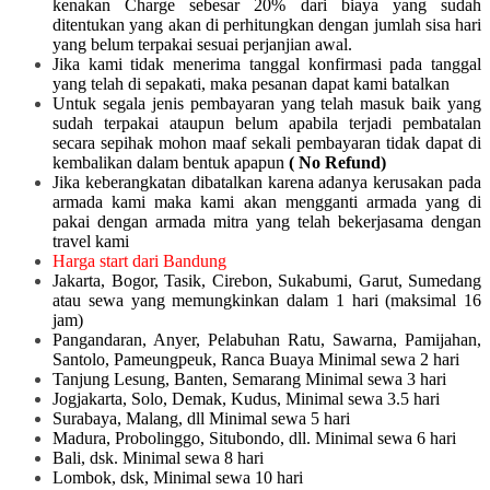
kenakan Charge sebesar 20% dari biaya yang sudah
ditentukan yang akan di perhitungkan dengan jumlah sisa hari
yang belum terpakai sesuai perjanjian awal.
Jika kami tidak menerima tanggal konfirmasi pada tanggal
yang telah di sepakati, maka pesanan dapat kami batalkan
Untuk segala jenis pembayaran yang telah masuk baik yang
sudah terpakai ataupun belum apabila terjadi pembatalan
secara sepihak mohon maaf sekali pembayaran tidak dapat di
kembalikan dalam bentuk apapun
( No Refund)
Jika keberangkatan dibatalkan karena adanya kerusakan pada
armada kami maka kami akan mengganti armada yang di
pakai dengan armada mitra yang telah bekerjasama dengan
travel kami
Harga start dari Bandung
Jakarta, Bogor, Tasik, Cirebon, Sukabumi, Garut, Sumedang
atau sewa yang memungkinkan dalam 1 hari (maksimal 16
jam)
Pangandaran, Anyer, Pelabuhan Ratu, Sawarna, Pamijahan,
Santolo, Pameungpeuk, Ranca Buaya Minimal sewa 2 hari
Tanjung Lesung, Banten, Semarang Minimal sewa 3 hari
Jogjakarta, Solo, Demak, Kudus, Minimal sewa 3.5 hari
Surabaya, Malang, dll Minimal sewa 5 hari
Madura, Probolinggo, Situbondo, dll. Minimal sewa 6 hari
Bali, dsk. Minimal sewa 8 hari
Lombok, dsk, Minimal sewa 10 hari