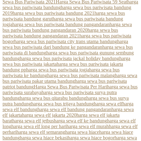
Sewa Bus Pariwisata 2021
Harga Sewa Bus Pariwisata 59 Seat
harga
sewa bus pariwisata bandung
harga sewa bus pariwisata bandung
2019
harga sewa bus pariwisata bandung 2021
harga sewa bus
pariwisata bandung garut
harga sewa bus pariwisata bandung
jogja
harga sewa bus pariwisata bandung pangandaran
harga sewa
bus pariwisata bandung pangandaran 2020
harga sewa bus
pariwisata bandung pangandaran 2021
harga sewa bus pariwisata
bogor
harga sewa bus pariwisata city trans utama bandung
harga
sewa bus pariwisata dari bandung ke pangandaran
harga sewa bus
pariwisata di bandung
harga sewa bus pariwisata gunung sembung
bandung
harga sewa bus pariwisata jackal holiday bandung
harga
sewa bus pariwisata jakarta
harga sewa bus pariwisata jakarta
bandung pp
harga sewa bus pariwisata jogja
harga sewa bus
pariwisata ke bandung
harga sewa bus pariwisata malang
harga sewa
bus pariwisata pakar utama bandung
harga sewa bus pariwisata
patriot bandung
Harga Sewa Bus Pariwisata Per Hari
harga sewa bus
pariwisata surabaya
harga sewa bus pariwisata surya putra
bandung
harga sewa bus qitarabu bandung
harga sewa bus surya
putra bandung
harga sewa bus trijaya bandung
harga sewa elf
harga
sewa elf bandung
harga sewa elf bandung pangandaran
harga sewa
elf jakarta
harga sewa elf jakarta 2020
harga sewa elf jakarta
barat
harga sewa elf jetbus
harga sewa elf ke bandung
harga sewa elf
long
harga sewa elf long per hari
harga sewa elf murah
harga sewa elf
perhari
harga sewa elf semarang
harga sewa hiace
harga sewa hiace
bandung
harga sewa hiace bekasi
harga sewa hiace bogor
harga sewa