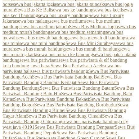
horse
sewa bus jakarta jogja
sewa bus jakarta puncak
sewa bus jogja
murah
Sewa Bus Ke Bali
sewa bus ke bandung
sewa bus kecil
sewa
bus kecil bandung
sewa bus luxury bandung
Sewa Bus Luxury
Jakarta
sewa bus malang
sewa bus medium
sewa bus medium
bandung
sewa bus medium jakarta
Sewa Bus Medium Jogja
sewa bus
medium murah bandung
sewa bus medium semarang
sewa bus
mewah
sewa bus mewah bandung
sewa bus mewah di bandung
sewa
bus mini
sewa bus mini bandung
Sewa Bus Mini Surabaya
sewa bus
murah
sewa bus murah bandung
sewa bus murah di bandung
sewa
bus murah jakarta
sewa bus murah ke bandung
sewa bus pakar utama
bandung
sewa bus pariwisata
sewa bus pariwisata & elf bandung
kota bandung jawa barat
Sewa Bus Pariwisata Aceh
sewa bus
pariwisata bali
sewa bus pariwisata bandung
Sewa Bus Pariwisata
Bandung Aceh
Sewa Bus Pariwisata Bandung Bali
Sewa Bus
Pariwisata Bandung Bandara Kertajati
Sewa Bus Pariwisata
Bandung Bandung
Sewa Bus Pariwisata Bandung Batam
Sewa Bus
Pariwisata Bandung Batu Hiu
Sewa Bus Pariwisata Bandung Batu
Karas
Sewa Bus Pariwisata Bandung Bekasi
Sewa Bus Pariwisata
Bandung Bogor
Sewa Bus Pariwisata Bandung Borobudur
Sewa
Bus Pariwisata Bandung Brunei
Sewa Bus Pariwisata Bandung
Cagar Alam
Sewa Bus Pariwisata Bandung Cimahi
Sewa Bus
Pariwisata Bandung Citumang
sewa bus pariwisata bandung city
west java 40191
Sewa Bus Pariwisata Bandung Denpasar
Sewa Bus
Pariwisata Bandung Depok
Sewa Bus Pariwisata Bandung
Dufan
Sewa Bus Pariwisata Bandung Green Canyon
Sewa Bus