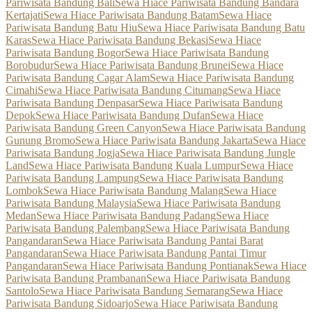
Pariwisata Bandung Bali
Sewa Hiace Pariwisata Bandung Bandara
Kertajati
Sewa Hiace Pariwisata Bandung Batam
Sewa Hiace
Pariwisata Bandung Batu Hiu
Sewa Hiace Pariwisata Bandung Batu
Karas
Sewa Hiace Pariwisata Bandung Bekasi
Sewa Hiace
Pariwisata Bandung Bogor
Sewa Hiace Pariwisata Bandung
Borobudur
Sewa Hiace Pariwisata Bandung Brunei
Sewa Hiace
Pariwisata Bandung Cagar Alam
Sewa Hiace Pariwisata Bandung
Cimahi
Sewa Hiace Pariwisata Bandung Citumang
Sewa Hiace
Pariwisata Bandung Denpasar
Sewa Hiace Pariwisata Bandung
Depok
Sewa Hiace Pariwisata Bandung Dufan
Sewa Hiace
Pariwisata Bandung Green Canyon
Sewa Hiace Pariwisata Bandung
Gunung Bromo
Sewa Hiace Pariwisata Bandung Jakarta
Sewa Hiace
Pariwisata Bandung Jogja
Sewa Hiace Pariwisata Bandung Jungle
Land
Sewa Hiace Pariwisata Bandung Kuala Lumpur
Sewa Hiace
Pariwisata Bandung Lampung
Sewa Hiace Pariwisata Bandung
Lombok
Sewa Hiace Pariwisata Bandung Malang
Sewa Hiace
Pariwisata Bandung Malaysia
Sewa Hiace Pariwisata Bandung
Medan
Sewa Hiace Pariwisata Bandung Padang
Sewa Hiace
Pariwisata Bandung Palembang
Sewa Hiace Pariwisata Bandung
Pangandaran
Sewa Hiace Pariwisata Bandung Pantai Barat
Pangandaran
Sewa Hiace Pariwisata Bandung Pantai Timur
Pangandaran
Sewa Hiace Pariwisata Bandung Pontianak
Sewa Hiace
Pariwisata Bandung Prambanan
Sewa Hiace Pariwisata Bandung
Santolo
Sewa Hiace Pariwisata Bandung Semarang
Sewa Hiace
Pariwisata Bandung Sidoarjo
Sewa Hiace Pariwisata Bandung