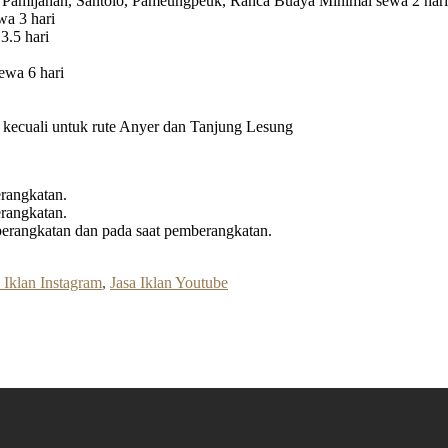
 Pamijahan, Santolo, Pameungpeuk, Ranca Buaya Minimal sewa 2 hari
a 3 hari
3.5 hari
ewa 6 hari
ri kecuali untuk rute Anyer dan Tanjung Lesung
rangkatan.
rangkatan.
erangkatan dan pada saat pemberangkatan.
 Iklan Instagram
,
Jasa Iklan Youtube