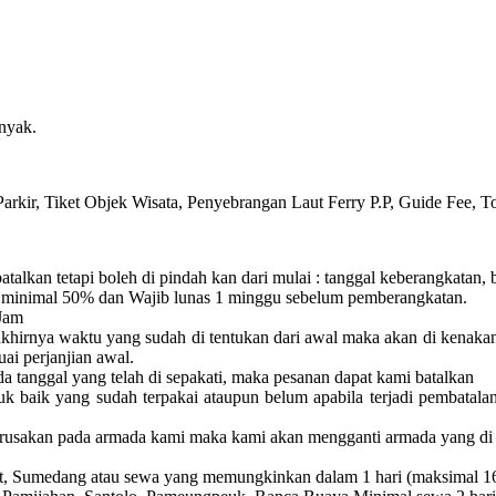
nyak.
arkir, Tiket Objek Wisata, Penyebrangan Laut Ferry P.P, Guide Fee, T
batalkan tetapi boleh di pindah kan dari mulai :
tanggal keberangkatan, 
minimal 50% dan Wajib lunas 1 minggu sebelum pemberangkatan.
Jam
akhirnya waktu yang sudah di tentukan dari awal maka akan di kenaka
uai perjanjian awal.
a tanggal yang telah di sepakati, maka pesanan dapat kami batalkan
uk baik yang sudah terpakai ataupun belum apabila terjadi pembatala
erusakan pada armada kami maka kami akan mengganti armada yang di 
rut, Sumedang atau sewa yang memungkinkan dalam 1 hari (maksimal 1