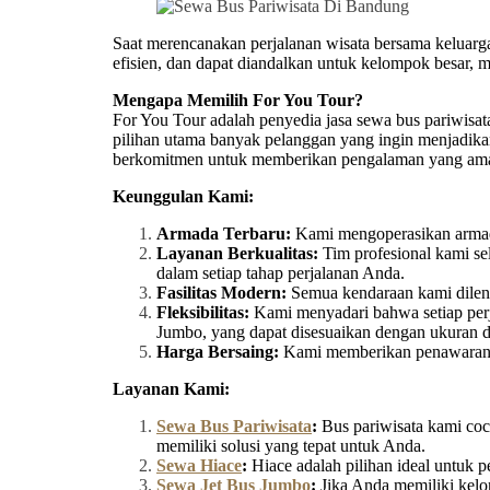
Saat merencanakan perjalanan wisata bersama keluarga,
efisien, dan dapat diandalkan untuk kelompok besar, 
Mengapa Memilih For You Tour?
For You Tour adalah penyedia jasa sewa bus pariwisa
pilihan utama banyak pelanggan yang ingin menjadika
berkomitmen untuk memberikan pengalaman yang aman, 
Keunggulan Kami:
Armada Terbaru:
Kami mengoperasikan armada
Layanan Berkualitas:
Tim profesional kami se
dalam setiap tahap perjalanan Anda.
Fasilitas Modern:
Semua kendaraan kami dilengk
Fleksibilitas:
Kami menyadari bahwa setiap perja
Jumbo, yang dapat disesuaikan dengan ukuran
Harga Bersaing:
Kami memberikan penawaran ha
Layanan Kami:
Sewa Bus Pariwisata
:
Bus pariwisata kami coco
memiliki solusi yang tepat untuk Anda.
Sewa Hiace
:
Hiace adalah pilihan ideal untuk 
Sewa Jet Bus Jumbo
:
Jika Anda memiliki kelo