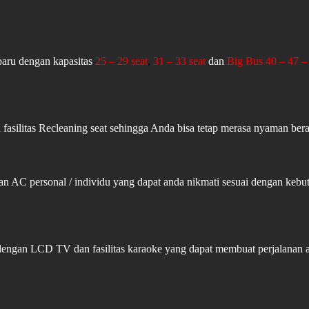
aru dengan kapasitas
25 – 29 seat
,
31 – 33 seat
dan
Big Bus 40 – 47 – 
fasilitas Recleaning seat sehingga Anda bisa tetap merasa nyaman ber
an AC personal / individu yang dapat anda nikmati sesuai dengan ke
 dengan LCD TV dan fasilitas karaoke yang dapat membuat perjalanan