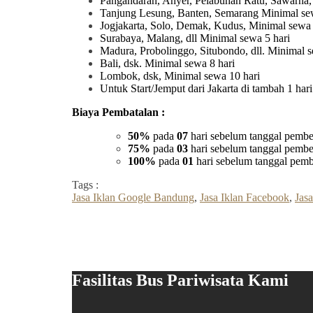
Pangandaran, Anyer, Pelabuhan Ratu, Sawarna,
Tanjung Lesung, Banten, Semarang Minimal sew
Jogjakarta, Solo, Demak, Kudus, Minimal sewa 
Surabaya, Malang, dll Minimal sewa 5 hari
Madura, Probolinggo, Situbondo, dll. Minimal s
Bali, dsk. Minimal sewa 8 hari
Lombok, dsk, Minimal sewa 10 hari
Untuk Start/Jemput dari Jakarta di tambah 1 ha
Biaya Pembatalan :
50%
pada
07
hari sebelum tanggal pembe
75%
pada
03
hari sebelum tanggal pembe
100%
pada
01
hari sebelum tanggal pemb
Tags :
Jasa Iklan Google Bandung
,
Jasa Iklan Facebook
,
Jasa
Fasilitas Bus Pariwisata Kami