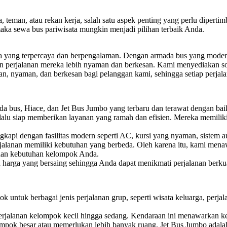
 teman, atau rekan kerja, salah satu aspek penting yang perlu dipertim
maka sewa bus pariwisata mungkin menjadi pilihan terbaik Anda.
ta yang terpercaya dan berpengalaman. Dengan armada bus yang modern
n perjalanan mereka lebih nyaman dan berkesan. Kami menyediakan sol
nyaman, dan berkesan bagi pelanggan kami, sehingga setiap perjalan
 bus, Hiace, dan Jet Bus Jumbo yang terbaru dan terawat dengan ba
lalu siap memberikan layanan yang ramah dan efisien. Mereka memili
api dengan fasilitas modern seperti AC, kursi yang nyaman, sistem au
lanan memiliki kebutuhan yang berbeda. Oleh karena itu, kami menawa
 dan kebutuhan kelompok Anda.
rga yang bersaing sehingga Anda dapat menikmati perjalanan berkua
k untuk berbagai jenis perjalanan grup, seperti wisata keluarga, perjal
perjalanan kelompok kecil hingga sedang. Kendaraan ini menawarkan ke
mpok besar atau memerlukan lebih banyak ruang, Jet Bus Jumbo adala