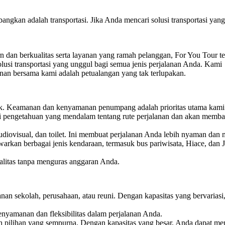
bangkan adalah transportasi. Jika Anda mencari solusi transportasi ya
 dan berkualitas serta layanan yang ramah pelanggan, For You Tour te
usi transportasi yang unggul bagi semua jenis perjalanan Anda. Kami
an bersama kami adalah petualangan yang tak terlupakan.
ik. Keamanan dan kenyamanan penumpang adalah prioritas utama kami
ki pengetahuan yang mendalam tentang rute perjalanan dan akan memb
diovisual, dan toilet. Ini membuat perjalanan Anda lebih nyaman dan 
rkan berbagai jenis kendaraan, termasuk bus pariwisata, Hiace, dan 
litas tanpa menguras anggaran Anda.
anan sekolah, perusahaan, atau reuni. Dengan kapasitas yang bervariasi
nyamanan dan fleksibilitas dalam perjalanan Anda.
h pilihan yang sempurna. Dengan kapasitas yang besar, Anda dapat me