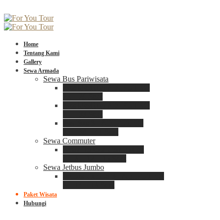
Home
Tentang Kami
Gallery
Sewa Armada
Sewa Bus Pariwisata
Bus Medium ADIPUTRO
25 – 29 Seat
Bus Medium ADIPUTRO
31 – 33 Seat
Big Bus 3+ ADIPUTRO
35 – 39 – 41 Seat
Sewa Commuter
Sewa Toyota Commuter
4 – 8 – 12 – 15 Seat
Sewa Jetbus Jumbo
Jetbus Jumbo 3+ ADIPUTRO
8 – 14 – 18 Seat
Paket Wisata
Hubungi