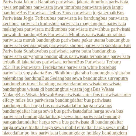
Pariwisata Jakarta Barat
bus pariwisata jakarta timur
bus pariwisata
jawa tengah
bus pariwisata jawa timur
bus pariwisata jaya langit
bandung
Bus Pariwisata Jetbus 3
bus pariwisata jogja terbaik
Bus
Pariwisata Jogja Terbaru
bus pariwisata ke bandung
bus pariwisata
kecil
bus pariwisata kudus
bus pariwisata magelang
bus pariwisata
malang
bus pariwisata medium
bus pariwisata mewah
bus pariwisata
mewah di bandung
Bus Pariwisata Mini
bus pariwisata murah
bus
pariwisata murah bandung
bus pariwisata pakar utama bandung
bus
pariwisata semarang
bus pariwisata shd
bus pariwisata sukabumi
Bus
Pariwisata Surabaya
bus pariwisata surya putra bandung
bus
pariwisata suryaputra bandung
bus pariwisata terbaik
bus pariwisata
terbaik di jakarta
bus pariwisata terbaru
Bus Pariwisata Terbaru
2021
Bus Pariwisata Terdekat
bus pariwisata white horse
bus
pariwisata yogyakarta
Bus Piknik
bus qitarabu bandung
bus qitarabu
palembang bandung
Bus Sedang
bus sewa bandung
bus suryaputra
bandung
bus travel bandung pangandaran
bus wisata
bus wisata
bandung
bus wisata di bandung
bus wisata jogja
Bus Wisata
Malang
Bus Wisata Mewah
Buspariwisata
carter bus pariwisata
carter
elf
city miles bus pariwisata bandung
daftar bus pariwisata
bandung
daftar harga bus pariwisata
daftar harga sewa bus
bandung
daftar harga sewa bus pariwisata
daftar harga sewa bus
pariwisata bandung
daftar harga sewa bus pariwisata bandung
pangandaran
daftar harga sewa bus pariwisata di bandung
daftar
harga sewa elf
daftar harga sewa mobil elf
daftar harga sewa mobil
hiace
daftar po bus pariwisata bandung
dago holiday bandung
dem