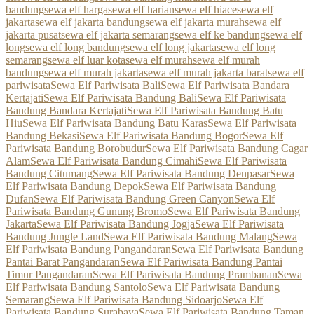
bandung
sewa elf harga
sewa elf harian
sewa elf hiace
sewa elf
jakarta
sewa elf jakarta bandung
sewa elf jakarta murah
sewa elf
jakarta pusat
sewa elf jakarta semarang
sewa elf ke bandung
sewa elf
long
sewa elf long bandung
sewa elf long jakarta
sewa elf long
semarang
sewa elf luar kota
sewa elf murah
sewa elf murah
bandung
sewa elf murah jakarta
sewa elf murah jakarta barat
sewa elf
pariwisata
Sewa Elf Pariwisata Bali
Sewa Elf Pariwisata Bandara
Kertajati
Sewa Elf Pariwisata Bandung Bali
Sewa Elf Pariwisata
Bandung Bandara Kertajati
Sewa Elf Pariwisata Bandung Batu
Hiu
Sewa Elf Pariwisata Bandung Batu Karas
Sewa Elf Pariwisata
Bandung Bekasi
Sewa Elf Pariwisata Bandung Bogor
Sewa Elf
Pariwisata Bandung Borobudur
Sewa Elf Pariwisata Bandung Cagar
Alam
Sewa Elf Pariwisata Bandung Cimahi
Sewa Elf Pariwisata
Bandung Citumang
Sewa Elf Pariwisata Bandung Denpasar
Sewa
Elf Pariwisata Bandung Depok
Sewa Elf Pariwisata Bandung
Dufan
Sewa Elf Pariwisata Bandung Green Canyon
Sewa Elf
Pariwisata Bandung Gunung Bromo
Sewa Elf Pariwisata Bandung
Jakarta
Sewa Elf Pariwisata Bandung Jogja
Sewa Elf Pariwisata
Bandung Jungle Land
Sewa Elf Pariwisata Bandung Malang
Sewa
Elf Pariwisata Bandung Pangandaran
Sewa Elf Pariwisata Bandung
Pantai Barat Pangandaran
Sewa Elf Pariwisata Bandung Pantai
Timur Pangandaran
Sewa Elf Pariwisata Bandung Prambanan
Sewa
Elf Pariwisata Bandung Santolo
Sewa Elf Pariwisata Bandung
Semarang
Sewa Elf Pariwisata Bandung Sidoarjo
Sewa Elf
Pariwisata Bandung Surabaya
Sewa Elf Pariwisata Bandung Taman