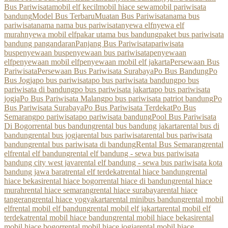
Bus Pariwisata
mobil elf kecil
mobil hiace sewa
mobil pariwisata
bandung
Model Bus Terbaru
Muatan Bus Pariwisata
nama bus
pariwisata
nama nama bus pariwisata
nyewa elf
nyewa elf
murah
nyewa mobil elf
pakar utama bus bandung
paket bus pariwisata
bandung pangandaran
Panjang Bus Pariwisata
pariwisata
bus
penyewaan bus
penyewaan bus pariwisata
penyewaan
elf
penyewaan mobil elf
penyewaan mobil elf jakarta
Persewaan Bus
Pariwisata
Persewaan Bus Pariwisata Surabaya
Po Bus Bandung
Po
Bus Jogja
po bus pariwisata
po bus pariwisata bandung
po bus
pariwisata di bandung
po bus pariwisata jakarta
po bus pariwisata
jogja
Po Bus Pariwisata Malang
po bus pariwisata patriot bandung
Po
Bus Pariwisata Surabaya
Po Bus Pariwisata Terdekat
Po Bus
Semarang
po pariwisata
po pariwisata bandung
Pool Bus Pariwisata
Di Bogor
rental bus bandung
rental bus bandung jakarta
rental bus di
bandung
rental bus jogja
rental bus pariwisata
rental bus pariwisata
bandung
rental bus pariwisata di bandung
Rental Bus Semarang
rental
elf
rental elf bandung
rental elf bandung - sewa bus pariwisata
bandung city west java
rental elf bandung - sewa bus pariwisata kota
bandung jawa barat
rental elf terdekat
rental hiace bandung
rental
hiace bekasi
rental hiace bogor
rental hiace di bandung
rental hiace
murah
rental hiace semarang
rental hiace surabaya
rental hiace
tangerang
rental hiace yogyakarta
rental minibus bandung
rental mobil
elf
rental mobil elf bandung
rental mobil elf jakarta
rental mobil elf
terdekat
rental mobil hiace bandung
rental mobil hiace bekasi
rental
mobil hiace bogor
rental mobil hiace jogja
rental mobil hiace