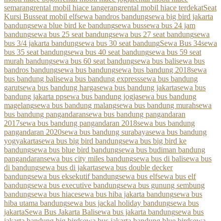
semarang
rental mobil hiace tangerang
rental mobil hiace terdekat
Seat
Kursi Bus
seat mobil elf
sewa bandros bandung
sewa big bird jakarta
bandung
sewa blue bird ke bandung
sewa bus
sewa bus 24 jam
bandung
sewa bus 25 seat bandung
sewa bus 27 seat bandung
sewa
bus 3/4 jakarta bandung
sewa bus 30 seat bandung
Sewa Bus 34
sewa
bus 35 seat bandung
sewa bus 40 seat bandung
sewa bus 59 seat
murah bandung
sewa bus 60 seat bandung
sewa bus bali
sewa bus
bandros bandung
sewa bus bandung
sewa bus bandung 2018
sewa
bus bandung bali
sewa bus bandung express
sewa bus bandung
garut
sewa bus bandung harga
sewa bus bandung jakarta
sewa bus
bandung jakarta pp
sewa bus bandung jogja
sewa bus bandung
magelang
sewa bus bandung malang
sewa bus bandung murah
sewa
bus bandung pangandaran
sewa bus bandung pangandaran
2017
sewa bus bandung pangandaran 2018
sewa bus bandung
pangandaran 2020
sewa bus bandung surabaya
sewa bus bandung
yogyakarta
sewa bus big bird bandung
sewa bus big bird ke
bandung
sewa bus blue bird bandung
sewa bus budiman bandung
pangandaran
sewa bus city miles bandung
sewa bus di bali
sewa bus
di bandung
sewa bus di jakarta
sewa bus double decker
bandung
sewa bus eksekutif bandung
sewa bus elf
sewa bus elf
bandung
sewa bus executive bandung
sewa bus gunung sembung
bandung
sewa bus hiace
sewa bus hiba jakarta bandung
sewa bus
hiba utama bandung
sewa bus jackal holiday bandung
sewa bus
jakarta
Sewa Bus Jakarta Bali
sewa bus jakarta bandung
sewa bus
jakarta bandung big bird
sewa bus jakarta bandung blue bird
sewa