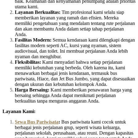
baik. Keamanan dan kenyamanan penumpang adalah prioritas
utama kami.
Layanan Berkualitas:
Tim profesional kami selalu siap
memberikan layanan yang ramah dan efisien. Mereka
memiliki pengetahuan yang mendalam tentang rute perjalanan
dan akan membantu Anda dalam setiap tahap perjalanan
Anda.
Fasilitas Modern:
Semua kendaraan kami dilengkapi dengan
fasilitas modern seperti AC, kursi yang nyaman, sistem
audiovisual, dan toilet. Ini membuat perjalanan Anda lebih
nyaman dan menghibur.
Fleksibilitas:
Kami menyadari bahwa setiap perjalanan
memiliki kebutuhan yang berbeda. Oleh karena itu, kami
menawarkan berbagai jenis kendaraan, termasuk bus
pariwisata, Hiace, dan Jet Bus Jumbo, yang dapat disesuaikan
dengan ukuran dan kebutuhan kelompok Anda.
Harga Bersaing:
Kami memberikan penawaran harga yang
bersaing sehingga Anda dapat menikmati perjalanan
berkualitas tanpa menguras anggaran Anda.
Layanan Kami:
Sewa Bus Pariwisata
:
Bus pariwisata kami cocok untuk
berbagai jenis perjalanan grup, seperti wisata keluarga,
perjalanan sekolah, perusahaan, atau reuni. Dengan kapasitas