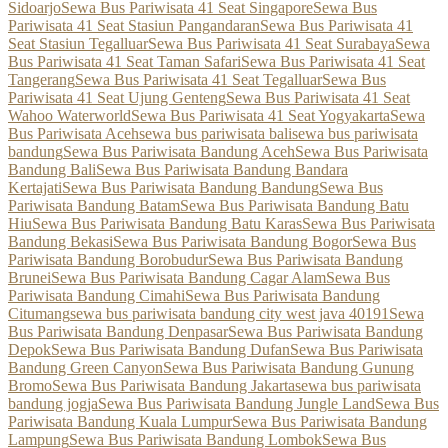
Sidoarjo
Sewa Bus Pariwisata 41 Seat Singapore
Sewa Bus
Pariwisata 41 Seat Stasiun Pangandaran
Sewa Bus Pariwisata 41
Seat Stasiun Tegalluar
Sewa Bus Pariwisata 41 Seat Surabaya
Sewa
Bus Pariwisata 41 Seat Taman Safari
Sewa Bus Pariwisata 41 Seat
Tangerang
Sewa Bus Pariwisata 41 Seat Tegalluar
Sewa Bus
Pariwisata 41 Seat Ujung Genteng
Sewa Bus Pariwisata 41 Seat
Wahoo Waterworld
Sewa Bus Pariwisata 41 Seat Yogyakarta
Sewa
Bus Pariwisata Aceh
sewa bus pariwisata bali
sewa bus pariwisata
bandung
Sewa Bus Pariwisata Bandung Aceh
Sewa Bus Pariwisata
Bandung Bali
Sewa Bus Pariwisata Bandung Bandara
Kertajati
Sewa Bus Pariwisata Bandung Bandung
Sewa Bus
Pariwisata Bandung Batam
Sewa Bus Pariwisata Bandung Batu
Hiu
Sewa Bus Pariwisata Bandung Batu Karas
Sewa Bus Pariwisata
Bandung Bekasi
Sewa Bus Pariwisata Bandung Bogor
Sewa Bus
Pariwisata Bandung Borobudur
Sewa Bus Pariwisata Bandung
Brunei
Sewa Bus Pariwisata Bandung Cagar Alam
Sewa Bus
Pariwisata Bandung Cimahi
Sewa Bus Pariwisata Bandung
Citumang
sewa bus pariwisata bandung city west java 40191
Sewa
Bus Pariwisata Bandung Denpasar
Sewa Bus Pariwisata Bandung
Depok
Sewa Bus Pariwisata Bandung Dufan
Sewa Bus Pariwisata
Bandung Green Canyon
Sewa Bus Pariwisata Bandung Gunung
Bromo
Sewa Bus Pariwisata Bandung Jakarta
sewa bus pariwisata
bandung jogja
Sewa Bus Pariwisata Bandung Jungle Land
Sewa Bus
Pariwisata Bandung Kuala Lumpur
Sewa Bus Pariwisata Bandung
Lampung
Sewa Bus Pariwisata Bandung Lombok
Sewa Bus