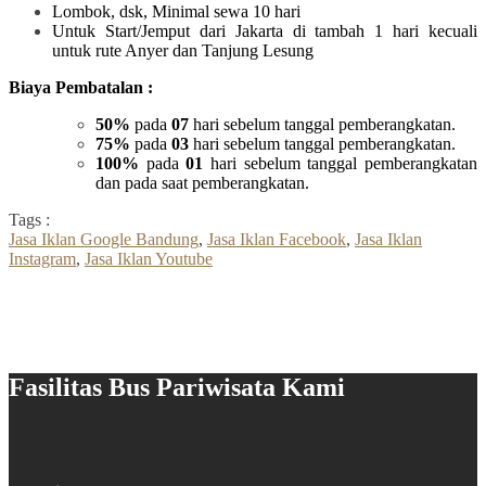
Lombok, dsk, Minimal sewa 10 hari
Untuk Start/Jemput dari Jakarta di tambah 1 hari kecuali
untuk rute Anyer dan Tanjung Lesung
Biaya Pembatalan :
50%
pada
07
hari sebelum tanggal pemberangkatan.
75%
pada
03
hari sebelum tanggal pemberangkatan.
100%
pada
01
hari sebelum tanggal pemberangkatan
dan pada saat pemberangkatan.
Tags :
Jasa Iklan Google Bandung
,
Jasa Iklan Facebook
,
Jasa Iklan
Instagram
,
Jasa Iklan Youtube
Fasilitas Bus Pariwisata Kami