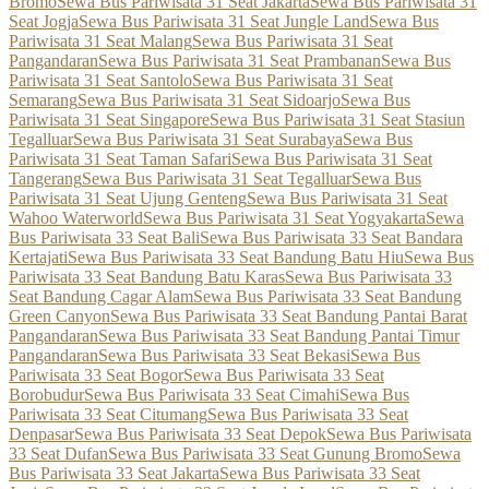
Bromo
Sewa Bus Pariwisata 31 Seat Jakarta
Sewa Bus Pariwisata 31
Seat Jogja
Sewa Bus Pariwisata 31 Seat Jungle Land
Sewa Bus
Pariwisata 31 Seat Malang
Sewa Bus Pariwisata 31 Seat
Pangandaran
Sewa Bus Pariwisata 31 Seat Prambanan
Sewa Bus
Pariwisata 31 Seat Santolo
Sewa Bus Pariwisata 31 Seat
Semarang
Sewa Bus Pariwisata 31 Seat Sidoarjo
Sewa Bus
Pariwisata 31 Seat Singapore
Sewa Bus Pariwisata 31 Seat Stasiun
Tegalluar
Sewa Bus Pariwisata 31 Seat Surabaya
Sewa Bus
Pariwisata 31 Seat Taman Safari
Sewa Bus Pariwisata 31 Seat
Tangerang
Sewa Bus Pariwisata 31 Seat Tegalluar
Sewa Bus
Pariwisata 31 Seat Ujung Genteng
Sewa Bus Pariwisata 31 Seat
Wahoo Waterworld
Sewa Bus Pariwisata 31 Seat Yogyakarta
Sewa
Bus Pariwisata 33 Seat Bali
Sewa Bus Pariwisata 33 Seat Bandara
Kertajati
Sewa Bus Pariwisata 33 Seat Bandung Batu Hiu
Sewa Bus
Pariwisata 33 Seat Bandung Batu Karas
Sewa Bus Pariwisata 33
Seat Bandung Cagar Alam
Sewa Bus Pariwisata 33 Seat Bandung
Green Canyon
Sewa Bus Pariwisata 33 Seat Bandung Pantai Barat
Pangandaran
Sewa Bus Pariwisata 33 Seat Bandung Pantai Timur
Pangandaran
Sewa Bus Pariwisata 33 Seat Bekasi
Sewa Bus
Pariwisata 33 Seat Bogor
Sewa Bus Pariwisata 33 Seat
Borobudur
Sewa Bus Pariwisata 33 Seat Cimahi
Sewa Bus
Pariwisata 33 Seat Citumang
Sewa Bus Pariwisata 33 Seat
Denpasar
Sewa Bus Pariwisata 33 Seat Depok
Sewa Bus Pariwisata
33 Seat Dufan
Sewa Bus Pariwisata 33 Seat Gunung Bromo
Sewa
Bus Pariwisata 33 Seat Jakarta
Sewa Bus Pariwisata 33 Seat