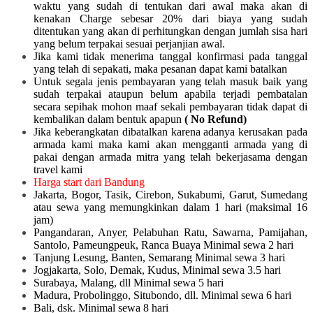
waktu yang sudah di tentukan dari awal maka akan di
kenakan Charge sebesar 20% dari biaya yang sudah
ditentukan yang akan di perhitungkan dengan jumlah sisa hari
yang belum terpakai sesuai perjanjian awal.
Jika kami tidak menerima tanggal konfirmasi pada tanggal
yang telah di sepakati, maka pesanan dapat kami batalkan
Untuk segala jenis pembayaran yang telah masuk baik yang
sudah terpakai ataupun belum apabila terjadi pembatalan
secara sepihak mohon maaf sekali pembayaran tidak dapat di
kembalikan dalam bentuk apapun
( No Refund)
Jika keberangkatan dibatalkan karena adanya kerusakan pada
armada kami maka kami akan mengganti armada yang di
pakai dengan armada mitra yang telah bekerjasama dengan
travel kami
Harga start dari Bandung
Jakarta, Bogor, Tasik, Cirebon, Sukabumi, Garut, Sumedang
atau sewa yang memungkinkan dalam 1 hari (maksimal 16
jam)
Pangandaran, Anyer, Pelabuhan Ratu, Sawarna, Pamijahan,
Santolo, Pameungpeuk, Ranca Buaya Minimal sewa 2 hari
Tanjung Lesung, Banten, Semarang Minimal sewa 3 hari
Jogjakarta, Solo, Demak, Kudus, Minimal sewa 3.5 hari
Surabaya, Malang, dll Minimal sewa 5 hari
Madura, Probolinggo, Situbondo, dll. Minimal sewa 6 hari
Bali, dsk. Minimal sewa 8 hari