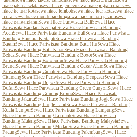
hiace jakarta selatan
sewa hiace jember
sewa hiace jogja murah
sewa
hiace ke luar kota
sewa hiace lombok
sewa hiace luar kota
sewa hiace
murah
sewa hiace murah bandung
sewa hiace murah jakarta
sewa
hiace pangandaran
Sewa Hiace Pariwisata Bali
Sewa Hiace
Pariwisata Bandara Kertajati
Sewa Hiace Pariwisata Bandung
Aceh
Sewa Hiace Pariwisata Bandung Bali
Sewa Hiace Pariwisata
Bandung Bandara Kertajati
Sewa Hiace Pariwisata Bandung
Batam
Sewa Hiace Pariwisata Bandung Batu Hiu
Sewa Hiace
Pariwisata Bandung Batu Karas
Sewa Hiace Pariwisata Bandung
Bekasi
Sewa Hiace Pariwisata Bandung Bogor
Sewa Hiace
Pariwisata Bandung Borobudur
Sewa Hiace Pariwisata Bandung
Brunei
Sewa Hiace Pariwisata Bandung Cagar Alam
Sewa Hiace
Pariwisata Bandung Cimahi
Sewa Hiace Pariwisata Bandung
Citumang
Sewa Hiace Pariwisata Bandung Denpasar
Sewa Hiace
Pariwisata Bandung Depok
Sewa Hiace Pariwisata Bandung
Dufan
Sewa Hiace Pariwisata Bandung Green Canyon
Sewa Hiace
Pariwisata Bandung Gunung Bromo
Sewa Hiace Pariwisata
Bandung Jakarta
Sewa Hiace Pariwisata Bandung Jogja
Sewa Hiace
Pariwisata Bandung Jungle Land
Sewa Hiace Pariwisata Bandung
Kuala Lumpur
Sewa Hiace Pariwisata Bandung Lampung
Sewa
Hiace Pariwisata Bandung Lombok
Sewa Hiace Pariwisata
Bandung Malang
Sewa Hiace Pariwisata Bandung Malaysia
Sewa
Hiace Pariwisata Bandung Medan
Sewa Hiace Pariwisata Bandung
Padang
Sewa Hiace Pariwisata Bandung Palembang
Sewa Hiace