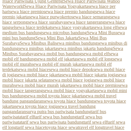
Hiace Pariwisata Ujung Genteng
Sewa Hiace Pariwisata Wahoo
Waterworld
Sewa Hiace Pariwisata Yogyakarta
sewa hiace per
hari
sewa hiace premio
sewa hiace premio bandung
sewa hiace
premio jakarta
sewa hiace purwokerto
sewa hiace semarang
sewa
hiace serpong
sewa hiace surabaya
sewa hiace tangerang
sewa hiace
tangsel
sewa hiace terdekat
sewa hiace yogyakarta
sewa long elf
sewa
medium bus bandung
sewa microbus bandung
Sewa Mini Bus
sewa
mini bus bandung
Sewa Mini Bus Jakarta
Sewa Mini Bus
Surabaya
Sewa Minibus Bali
sewa minibus bandung
sewa minibus di
bandung
sewa minibus jakarta
sewa minibus jakarta bandung
Sewa
Minibus Surabaya
sewa mobil bus bandung
sewa mobil elf
sewa
mobil elf bandung
sewa mobil elf jakarta
sewa mobil elf long
sewa
mobil elf murah
sewa mobil elf murah jakarta
sewa mobil elf
terdekat
sewa mobil hiace
sewa mobil hiace depok
sewa mobil hiace
di jogja
sewa mobil hiace jakarta
sewa mobil hiace jakarta jogja
sewa
mobil hiace jakarta selatan
sewa mobil hiace jogja
sewa mobil hiace
murah
sewa mobil hiace murah jakarta
sewa mobil hiace premio
sewa
mobil hiace tangerang
sewa mobil hiace yogyakarta
sewa mobil mini
bus bandung
sewa mobil toyota hiace jakarta
sewa mobil travel
bandung pangandaran
sewa toyota hiace bandung
sewa toyota hiace
jakarta
sewa toyota hiace jogja
sewa travel bandung
pangandaran
surya putra bus pariwisata bandung
tarif bus
pariwisata
tarif elf
tarif sewa bus bandung
tarif sewa bus
pariwisata
tarif sewa bus pariwisata bandung
tarif sewa elf
tarif sewa
elf long
tarif sewa hiace
toyota hiace sewa
travel elf long
travel hiace