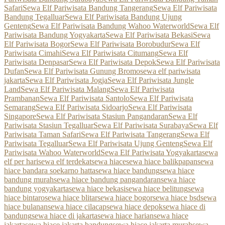
Safari
Sewa Elf Pariwisata Bandung Tangerang
Sewa Elf Pariwisata
Bandung Tegalluar
Sewa Elf Pariwisata Bandung Ujung
Genteng
Sewa Elf Pariwisata Bandung Wahoo Waterworld
Sewa Elf
Pariwisata Bandung Yogyakarta
Sewa Elf Pariwisata Bekasi
Sewa
Elf Pariwisata Bogor
Sewa Elf Pariwisata Borobudur
Sewa Elf
Pariwisata Cimahi
Sewa Elf Pariwisata Citumang
Sewa Elf
Pariwisata Denpasar
Sewa Elf Pariwisata Depok
Sewa Elf Pariwisata
Dufan
Sewa Elf Pariwisata Gunung Bromo
sewa elf pariwisata
jakarta
Sewa Elf Pariwisata Jogja
Sewa Elf Pariwisata Jungle
Land
Sewa Elf Pariwisata Malang
Sewa Elf Pariwisata
Prambanan
Sewa Elf Pariwisata Santolo
Sewa Elf Pariwisata
Semarang
Sewa Elf Pariwisata Sidoarjo
Sewa Elf Pariwisata
Singapore
Sewa Elf Pariwisata Stasiun Pangandaran
Sewa Elf
Pariwisata Stasiun Tegalluar
Sewa Elf Pariwisata Surabaya
Sewa Elf
Pariwisata Taman Safari
Sewa Elf Pariwisata Tangerang
Sewa Elf
Pariwisata Tegalluar
Sewa Elf Pariwisata Ujung Genteng
Sewa Elf
Pariwisata Wahoo Waterworld
Sewa Elf Pariwisata Yogyakarta
sewa
elf per hari
sewa elf terdekat
sewa hiace
sewa hiace balikpapan
sewa
hiace bandara soekarno hatta
sewa hiace bandung
sewa hiace
bandung murah
sewa hiace bandung pangandaran
sewa hiace
bandung yogyakarta
sewa hiace bekasi
sewa hiace belitung
sewa
hiace bintaro
sewa hiace blitar
sewa hiace bogor
sewa hiace bsd
sewa
hiace bulanan
sewa hiace cilacap
sewa hiace depok
sewa hiace di
bandung
sewa hiace di jakarta
sewa hiace harian
sewa hiace
jakarta
sewa hiace jakarta bandung
sewa hiace jakarta murah
sewa