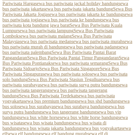
Pariwisata Harga
sewa bus pariwisata jackal holiday bandung
sewa
bus pariwisata jakarta
sewa bus pariwisata jakarta bandung
Sewa Bus
Pariwisata Jakarta Jogja
sewa bus pariwisata jakarta ke bandung
sewa
bus pariwisata jogja
sewa bus pariwisata ke bandung
sewa bus
pariwisata kota bandung jawa barat
Sewa Bus Pariwisata Kuala
Lumpur
sewa bus pariwisata lampung
Sewa Bus Pariwisata
Lombok
sewa bus pariwisata malang
Sewa Bus Pariwisata
Malaysia
sewa bus pariwisata medan
sewa bus pariwisata murah
sewa
bus pariwisata murah di bandung
sewa bus pariwisata padang
sewa
bus pariwisata palembang
Sewa Bus Pariwisata Pantai Barat
Pangandaran
Sewa Bus Pariwisata Pantai Timur Pangandaran
Sewa
Bus Pariwisata Pontianak
sewa bus pariwisata semarang
Sewa Bus
Pariwisata Sidoarjo
Sewa Bus Pariwisata Singapore
Sewa Bus
Pariwisata Singapura
sewa bus pariwisata solo
sewa bus pariwisata
solo bandung
Sewa Bus Pariwisata Stasiun Tegalluar
sewa bus
pariwisata surabaya
sewa bus pariwisata surya putra bandung
sewa
bus pariwisata tangerang
sewa bus pariwisata tangerang
bandung
Sewa Bus Pariwisata Terdekat
sewa bus pariwisata
yogyakarta
sewa bus premium bandung
sewa bus shd bandung
sewa
bus solo
sewa bus surabaya
sewa bus surabaya bandung
sewa bus
surya putra bandung
sewa bus tangerang bandung
sewa bus vip
bandung
sewa bus white horse
sewa bus white horse bandung
sewa
bus wisata
sewa bus wisata bandung
sewa bus wisata di
bandung
sewa bus wisata jakarta bandung
sewa bus yogyakarta
sewa
elf
sewa elf bandung
sewa elf bandung murah
sewa elf di