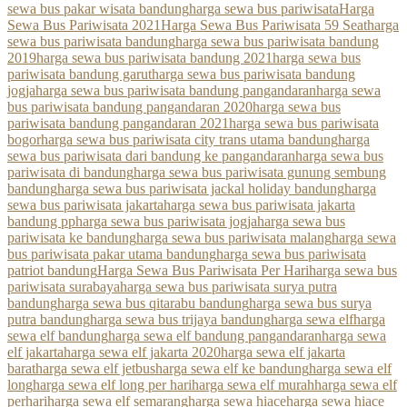
sewa bus pakar wisata bandung
harga sewa bus pariwisata
Harga
Sewa Bus Pariwisata 2021
Harga Sewa Bus Pariwisata 59 Seat
harga
sewa bus pariwisata bandung
harga sewa bus pariwisata bandung
2019
harga sewa bus pariwisata bandung 2021
harga sewa bus
pariwisata bandung garut
harga sewa bus pariwisata bandung
jogja
harga sewa bus pariwisata bandung pangandaran
harga sewa
bus pariwisata bandung pangandaran 2020
harga sewa bus
pariwisata bandung pangandaran 2021
harga sewa bus pariwisata
bogor
harga sewa bus pariwisata city trans utama bandung
harga
sewa bus pariwisata dari bandung ke pangandaran
harga sewa bus
pariwisata di bandung
harga sewa bus pariwisata gunung sembung
bandung
harga sewa bus pariwisata jackal holiday bandung
harga
sewa bus pariwisata jakarta
harga sewa bus pariwisata jakarta
bandung pp
harga sewa bus pariwisata jogja
harga sewa bus
pariwisata ke bandung
harga sewa bus pariwisata malang
harga sewa
bus pariwisata pakar utama bandung
harga sewa bus pariwisata
patriot bandung
Harga Sewa Bus Pariwisata Per Hari
harga sewa bus
pariwisata surabaya
harga sewa bus pariwisata surya putra
bandung
harga sewa bus qitarabu bandung
harga sewa bus surya
putra bandung
harga sewa bus trijaya bandung
harga sewa elf
harga
sewa elf bandung
harga sewa elf bandung pangandaran
harga sewa
elf jakarta
harga sewa elf jakarta 2020
harga sewa elf jakarta
barat
harga sewa elf jetbus
harga sewa elf ke bandung
harga sewa elf
long
harga sewa elf long per hari
harga sewa elf murah
harga sewa elf
perhari
harga sewa elf semarang
harga sewa hiace
harga sewa hiace