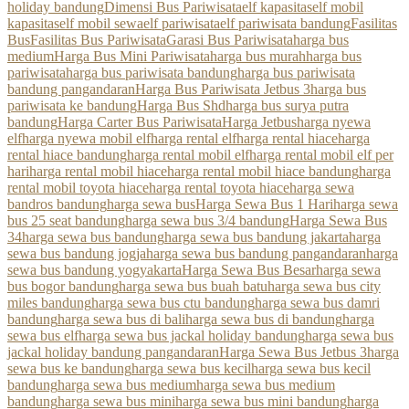
holiday bandung
Dimensi Bus Pariwisata
elf kapasitas
elf mobil
kapasitas
elf mobil sewa
elf pariwisata
elf pariwisata bandung
Fasilitas
Bus
Fasilitas Bus Pariwisata
Garasi Bus Pariwisata
harga bus
medium
Harga Bus Mini Pariwisata
harga bus murah
harga bus
pariwisata
harga bus pariwisata bandung
harga bus pariwisata
bandung pangandaran
Harga Bus Pariwisata Jetbus 3
harga bus
pariwisata ke bandung
Harga Bus Shd
harga bus surya putra
bandung
Harga Carter Bus Pariwisata
Harga Jetbus
harga nyewa
elf
harga nyewa mobil elf
harga rental elf
harga rental hiace
harga
rental hiace bandung
harga rental mobil elf
harga rental mobil elf per
hari
harga rental mobil hiace
harga rental mobil hiace bandung
harga
rental mobil toyota hiace
harga rental toyota hiace
harga sewa
bandros bandung
harga sewa bus
Harga Sewa Bus 1 Hari
harga sewa
bus 25 seat bandung
harga sewa bus 3/4 bandung
Harga Sewa Bus
34
harga sewa bus bandung
harga sewa bus bandung jakarta
harga
sewa bus bandung jogja
harga sewa bus bandung pangandaran
harga
sewa bus bandung yogyakarta
Harga Sewa Bus Besar
harga sewa
bus bogor bandung
harga sewa bus buah batu
harga sewa bus city
miles bandung
harga sewa bus ctu bandung
harga sewa bus damri
bandung
harga sewa bus di bali
harga sewa bus di bandung
harga
sewa bus elf
harga sewa bus jackal holiday bandung
harga sewa bus
jackal holiday bandung pangandaran
Harga Sewa Bus Jetbus 3
harga
sewa bus ke bandung
harga sewa bus kecil
harga sewa bus kecil
bandung
harga sewa bus medium
harga sewa bus medium
bandung
harga sewa bus mini
harga sewa bus mini bandung
harga