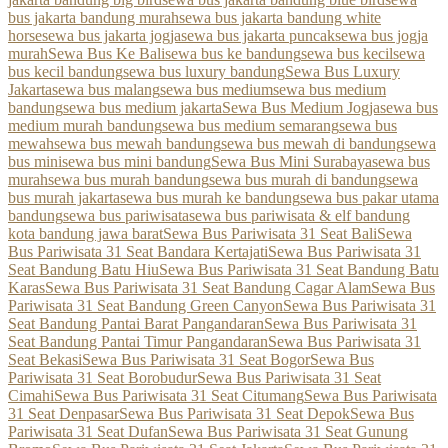
bus jakarta bandung murah
sewa bus jakarta bandung white
horse
sewa bus jakarta jogja
sewa bus jakarta puncak
sewa bus jogja
murah
Sewa Bus Ke Bali
sewa bus ke bandung
sewa bus kecil
sewa
bus kecil bandung
sewa bus luxury bandung
Sewa Bus Luxury
Jakarta
sewa bus malang
sewa bus medium
sewa bus medium
bandung
sewa bus medium jakarta
Sewa Bus Medium Jogja
sewa bus
medium murah bandung
sewa bus medium semarang
sewa bus
mewah
sewa bus mewah bandung
sewa bus mewah di bandung
sewa
bus mini
sewa bus mini bandung
Sewa Bus Mini Surabaya
sewa bus
murah
sewa bus murah bandung
sewa bus murah di bandung
sewa
bus murah jakarta
sewa bus murah ke bandung
sewa bus pakar utama
bandung
sewa bus pariwisata
sewa bus pariwisata & elf bandung
kota bandung jawa barat
Sewa Bus Pariwisata 31 Seat Bali
Sewa
Bus Pariwisata 31 Seat Bandara Kertajati
Sewa Bus Pariwisata 31
Seat Bandung Batu Hiu
Sewa Bus Pariwisata 31 Seat Bandung Batu
Karas
Sewa Bus Pariwisata 31 Seat Bandung Cagar Alam
Sewa Bus
Pariwisata 31 Seat Bandung Green Canyon
Sewa Bus Pariwisata 31
Seat Bandung Pantai Barat Pangandaran
Sewa Bus Pariwisata 31
Seat Bandung Pantai Timur Pangandaran
Sewa Bus Pariwisata 31
Seat Bekasi
Sewa Bus Pariwisata 31 Seat Bogor
Sewa Bus
Pariwisata 31 Seat Borobudur
Sewa Bus Pariwisata 31 Seat
Cimahi
Sewa Bus Pariwisata 31 Seat Citumang
Sewa Bus Pariwisata
31 Seat Denpasar
Sewa Bus Pariwisata 31 Seat Depok
Sewa Bus
Pariwisata 31 Seat Dufan
Sewa Bus Pariwisata 31 Seat Gunung