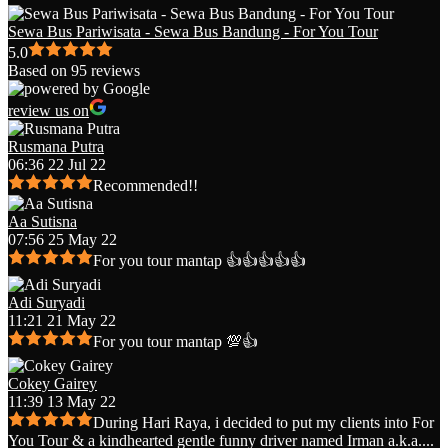
Sewa Bus Pariwisata - Sewa Bus Bandung - For You Tour
5.0
Based on 95 reviews
review us on
Rusmana Putra
06:36 22 Jul 22
Recommended!!
Aa Sutisna
07:56 25 May 22
For you tour mantap 👍👍👍👍👍
Adi Suryadi
11:21 21 May 22
For you tour mantap 💯👍
Cokey Gairey
11:39 13 May 22
During Hari Raya, i decided to put my clients into For
You Tour & a kindhearted gentle funny driver named Irman a.k.a.
...