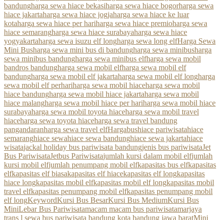
bandung
harga sewa hiace bekasi
harga sewa hiace bogor
harga sewa
hiace jakarta
harga sewa hiace jogja
harga sewa hiace ke luar
kota
harga sewa hiace per hari
harga sewa hiace premio
harga sewa
hiace semarang
harga sewa hiace surabaya
harga sewa hiace
yogyakarta
harga sewa isuzu elf long
harga sewa long elf
Harga Sewa
Mini Bus
harga sewa mini bus di bandung
harga sewa minibus
harga
sewa minibus bandung
harga sewa minibus elf
harga sewa mobil
bandros bandung
harga sewa mobil elf
harga sewa mobil elf
bandung
harga sewa mobil elf jakarta
harga sewa mobil elf long
harga
sewa mobil elf perhari
harga sewa mobil hiace
harga sewa mobil
hiace bandung
harga sewa mobil hiace jakarta
harga sewa mobil
hiace malang
harga sewa mobil hiace per hari
harga sewa mobil hiace
surabaya
harga sewa mobil toyota hiace
harga sewa mobil travel
hiace
harga sewa toyota hiace
harga sewa travel bandung
pangandaran
harga sewa travel elf
Hargabus
hiace pariwisata
hiace
semarang
hiace sewa
hiace sewa bandung
hiace sewa jakarta
hiace
wisata
jackal holiday bus pariwisata bandung
jenis bus pariwisata
Jet
Bus Pariwisata
Jetbus Pariwisata
jumlah kursi dalam mobil elf
jumlah
kursi mobil elf
jumlah penumpang mobil elf
kapasitas bus elf
kapasitas
elf
kapasitas elf biasa
kapasitas elf hiace
kapasitas elf long
kapasitas
hiace long
kapasitas mobil elf
kapasitas mobil elf long
kapasitas mobil
travel elf
kapasitas penumpang mobil elf
kapasitas penumpang mobil
elf long
Keyword
Kursi Bus Besar
Kursi Bus Medium
Kursi Bus
Mini
Lebar Bus Pariwisata
macam macam bus pariwisata
marjaya
trans l sewa bus pariwisata bandung kota bandung jawa barat
Mini