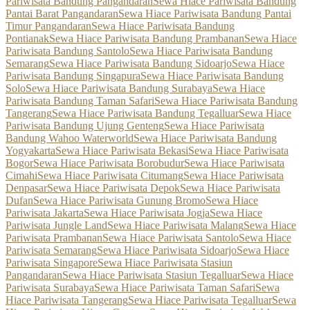
Pariwisata Bandung Pangandaran
Sewa Hiace Pariwisata Bandung
Pantai Barat Pangandaran
Sewa Hiace Pariwisata Bandung Pantai
Timur Pangandaran
Sewa Hiace Pariwisata Bandung
Pontianak
Sewa Hiace Pariwisata Bandung Prambanan
Sewa Hiace
Pariwisata Bandung Santolo
Sewa Hiace Pariwisata Bandung
Semarang
Sewa Hiace Pariwisata Bandung Sidoarjo
Sewa Hiace
Pariwisata Bandung Singapura
Sewa Hiace Pariwisata Bandung
Solo
Sewa Hiace Pariwisata Bandung Surabaya
Sewa Hiace
Pariwisata Bandung Taman Safari
Sewa Hiace Pariwisata Bandung
Tangerang
Sewa Hiace Pariwisata Bandung Tegalluar
Sewa Hiace
Pariwisata Bandung Ujung Genteng
Sewa Hiace Pariwisata
Bandung Wahoo Waterworld
Sewa Hiace Pariwisata Bandung
Yogyakarta
Sewa Hiace Pariwisata Bekasi
Sewa Hiace Pariwisata
Bogor
Sewa Hiace Pariwisata Borobudur
Sewa Hiace Pariwisata
Cimahi
Sewa Hiace Pariwisata Citumang
Sewa Hiace Pariwisata
Denpasar
Sewa Hiace Pariwisata Depok
Sewa Hiace Pariwisata
Dufan
Sewa Hiace Pariwisata Gunung Bromo
Sewa Hiace
Pariwisata Jakarta
Sewa Hiace Pariwisata Jogja
Sewa Hiace
Pariwisata Jungle Land
Sewa Hiace Pariwisata Malang
Sewa Hiace
Pariwisata Prambanan
Sewa Hiace Pariwisata Santolo
Sewa Hiace
Pariwisata Semarang
Sewa Hiace Pariwisata Sidoarjo
Sewa Hiace
Pariwisata Singapore
Sewa Hiace Pariwisata Stasiun
Pangandaran
Sewa Hiace Pariwisata Stasiun Tegalluar
Sewa Hiace
Pariwisata Surabaya
Sewa Hiace Pariwisata Taman Safari
Sewa
Hiace Pariwisata Tangerang
Sewa Hiace Pariwisata Tegalluar
Sewa