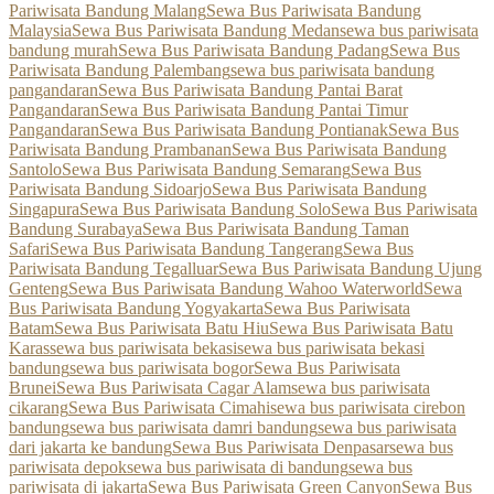
Pariwisata Bandung Malang
Sewa Bus Pariwisata Bandung
Malaysia
Sewa Bus Pariwisata Bandung Medan
sewa bus pariwisata
bandung murah
Sewa Bus Pariwisata Bandung Padang
Sewa Bus
Pariwisata Bandung Palembang
sewa bus pariwisata bandung
pangandaran
Sewa Bus Pariwisata Bandung Pantai Barat
Pangandaran
Sewa Bus Pariwisata Bandung Pantai Timur
Pangandaran
Sewa Bus Pariwisata Bandung Pontianak
Sewa Bus
Pariwisata Bandung Prambanan
Sewa Bus Pariwisata Bandung
Santolo
Sewa Bus Pariwisata Bandung Semarang
Sewa Bus
Pariwisata Bandung Sidoarjo
Sewa Bus Pariwisata Bandung
Singapura
Sewa Bus Pariwisata Bandung Solo
Sewa Bus Pariwisata
Bandung Surabaya
Sewa Bus Pariwisata Bandung Taman
Safari
Sewa Bus Pariwisata Bandung Tangerang
Sewa Bus
Pariwisata Bandung Tegalluar
Sewa Bus Pariwisata Bandung Ujung
Genteng
Sewa Bus Pariwisata Bandung Wahoo Waterworld
Sewa
Bus Pariwisata Bandung Yogyakarta
Sewa Bus Pariwisata
Batam
Sewa Bus Pariwisata Batu Hiu
Sewa Bus Pariwisata Batu
Karas
sewa bus pariwisata bekasi
sewa bus pariwisata bekasi
bandung
sewa bus pariwisata bogor
Sewa Bus Pariwisata
Brunei
Sewa Bus Pariwisata Cagar Alam
sewa bus pariwisata
cikarang
Sewa Bus Pariwisata Cimahi
sewa bus pariwisata cirebon
bandung
sewa bus pariwisata damri bandung
sewa bus pariwisata
dari jakarta ke bandung
Sewa Bus Pariwisata Denpasar
sewa bus
pariwisata depok
sewa bus pariwisata di bandung
sewa bus
pariwisata di jakarta
Sewa Bus Pariwisata Green Canyon
Sewa Bus