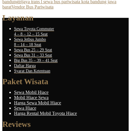
bandung
trijaya trans l sewa bus pariwisata kota bandung jawa
barat
Vendor Bus Pariwisata
Layanan
Sewa Toyota Commuter
4 – 8 – 12 – 15 Seat
Sewa Jetbus Jumbo
8 – 14 – 18 Seat
Sewa Bus 25 – 29 Seat
Sewa Bus 31 – 33 Seat
Big Bus 35 – 39 – 41 Seat
Daftar Harga
Syarat Dan Ketentuan
Paket Wisata
Sewa Mobil Hiace
Mobil Hiace Sewa
Harga Sewa Mobil Hiace
Sewa Hiace
Harga Rental Mobil Toyota Hiace
Reviews