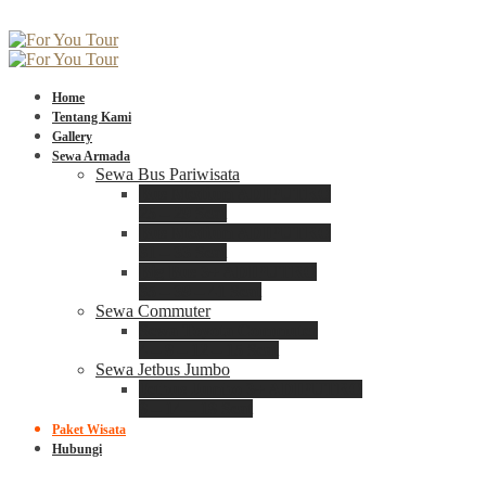
Home
Tentang Kami
Gallery
Sewa Armada
Sewa Bus Pariwisata
Bus Medium ADIPUTRO
25 – 29 Seat
Bus Medium ADIPUTRO
31 – 33 Seat
Big Bus 3+ ADIPUTRO
35 – 39 – 41 Seat
Sewa Commuter
Sewa Toyota Commuter
4 – 8 – 12 – 15 Seat
Sewa Jetbus Jumbo
Jetbus Jumbo 3+ ADIPUTRO
8 – 14 – 18 Seat
Paket Wisata
Hubungi