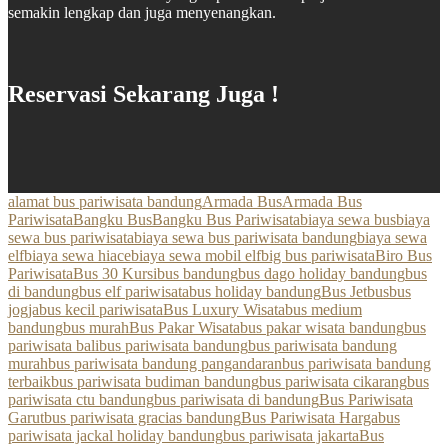
semakin lengkap dan juga menyenangkan.
Reservasi Sekarang Juga !
alamat bus pariwisata bandung
Armada Bus
Armada Bus
Pariwisata
Bangku Bus
Bangku Bus Pariwisata
biaya sewa bus
biaya
sewa bus pariwisata
biaya sewa bus pariwisata bandung
biaya sewa
elf
biaya sewa hiace
biaya sewa mobil elf
big bus pariwisata
Biro Bus
Pariwisata
Bus 30 Kursi
bus bandung
bus dago holiday bandung
bus
di bandung
bus elf pariwisata
bus holiday bandung
Bus Jetbus
bus
jogja
bus kecil pariwisata
Bus Luxury Wisata
bus medium
bandung
bus murah
Bus Pakar Wisata
bus pakar wisata bandung
bus
pariwisata bali
bus pariwisata bandung
bus pariwisata bandung
murah
bus pariwisata bandung pangandaran
bus pariwisata bandung
terbaik
bus pariwisata budiman bandung
bus pariwisata cikarang
bus
pariwisata ctu bandung
bus pariwisata di bandung
Bus Pariwisata
Garut
bus pariwisata gracias bandung
Bus Pariwisata Harga
bus
pariwisata jackal holiday bandung
bus pariwisata jakarta
Bus