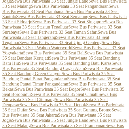
Jogja
Sewa Bus Pariwisata 33 Seat Jungle Land
Sewa Bus Pariwisata
33 Seat Malang
Sewa Bus Pariwisata 33 Seat Pangandaran
Sewa
Bus Pariwisata 33 Seat Prambanan
Sewa Bus Pariwisata 33 Seat
Santolo
Sewa Bus Pariwisata 33 Seat Semarang
Sewa Bus Pariwisata
33 Seat Sidoarjo
Sewa Bus Pariwisata 33 Seat Singapore
Sewa Bus
Pariwisata 33 Seat Stasiun Tegalluar
Sewa Bus Pariwisata 33 Seat
Surabaya
Sewa Bus Pariwisata 33 Seat Taman Safari
Sewa Bus
Pariwisata 33 Seat Tangerang
Sewa Bus Pariwisata 33 Seat
Tegalluar
Sewa Bus Pariwisata 33 Seat Ujung Genteng
Sewa Bus
Pariwisata 33 Seat Wahoo Waterworld
Sewa Bus Pariwisata 33 Seat
Yogyakarta
Sewa Bus Pariwisata 35 Seat Bali
Sewa Bus Pariwisata
35 Seat Bandara Kertajati
Sewa Bus Pariwisata 35 Seat Bandung
Batu Hiu
Sewa Bus Pariwisata 35 Seat Bandung Batu Karas
Sewa
Bus Pariwisata 35 Seat Bandung Cagar Alam
Sewa Bus Pariwisata
35 Seat Bandung Green Canyon
Sewa Bus Pariwisata 35 Seat
Bandung Pantai Barat Pangandaran
Sewa Bus Pariwisata 35 Seat
Bandung Pantai Timur Pangandaran
Sewa Bus Pariwisata 35 Seat
Bekasi
Sewa Bus Pariwisata 35 Seat Bogor
Sewa Bus Pariwisata 35
Seat Borobudur
Sewa Bus Pariwisata 35 Seat Cimahi
Sewa Bus
Pariwisata 35 Seat Citumang
Sewa Bus Pariwisata 35 Seat
Denpasar
Sewa Bus Pariwisata 35 Seat Depok
Sewa Bus Pariwisata
35 Seat Dufan
Sewa Bus Pariwisata 35 Seat Gunung Bromo
Sewa
Bus Pariwisata 35 Seat Jakarta
Sewa Bus Pariwisata 35 Seat
Jogja
Sewa Bus Pariwisata 35 Seat Jungle Land
Sewa Bus Pariwisata
35 Seat Malang
Sewa Bus Pariwisata 35 Seat Prambanan
Sewa Bus