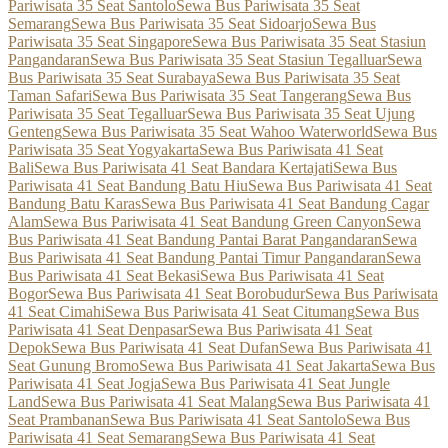
Pariwisata 35 Seat Santolo
Sewa Bus Pariwisata 35 Seat
Semarang
Sewa Bus Pariwisata 35 Seat Sidoarjo
Sewa Bus
Pariwisata 35 Seat Singapore
Sewa Bus Pariwisata 35 Seat Stasiun
Pangandaran
Sewa Bus Pariwisata 35 Seat Stasiun Tegalluar
Sewa
Bus Pariwisata 35 Seat Surabaya
Sewa Bus Pariwisata 35 Seat
Taman Safari
Sewa Bus Pariwisata 35 Seat Tangerang
Sewa Bus
Pariwisata 35 Seat Tegalluar
Sewa Bus Pariwisata 35 Seat Ujung
Genteng
Sewa Bus Pariwisata 35 Seat Wahoo Waterworld
Sewa Bus
Pariwisata 35 Seat Yogyakarta
Sewa Bus Pariwisata 41 Seat
Bali
Sewa Bus Pariwisata 41 Seat Bandara Kertajati
Sewa Bus
Pariwisata 41 Seat Bandung Batu Hiu
Sewa Bus Pariwisata 41 Seat
Bandung Batu Karas
Sewa Bus Pariwisata 41 Seat Bandung Cagar
Alam
Sewa Bus Pariwisata 41 Seat Bandung Green Canyon
Sewa
Bus Pariwisata 41 Seat Bandung Pantai Barat Pangandaran
Sewa
Bus Pariwisata 41 Seat Bandung Pantai Timur Pangandaran
Sewa
Bus Pariwisata 41 Seat Bekasi
Sewa Bus Pariwisata 41 Seat
Bogor
Sewa Bus Pariwisata 41 Seat Borobudur
Sewa Bus Pariwisata
41 Seat Cimahi
Sewa Bus Pariwisata 41 Seat Citumang
Sewa Bus
Pariwisata 41 Seat Denpasar
Sewa Bus Pariwisata 41 Seat
Depok
Sewa Bus Pariwisata 41 Seat Dufan
Sewa Bus Pariwisata 41
Seat Gunung Bromo
Sewa Bus Pariwisata 41 Seat Jakarta
Sewa Bus
Pariwisata 41 Seat Jogja
Sewa Bus Pariwisata 41 Seat Jungle
Land
Sewa Bus Pariwisata 41 Seat Malang
Sewa Bus Pariwisata 41
Seat Prambanan
Sewa Bus Pariwisata 41 Seat Santolo
Sewa Bus
Pariwisata 41 Seat Semarang
Sewa Bus Pariwisata 41 Seat