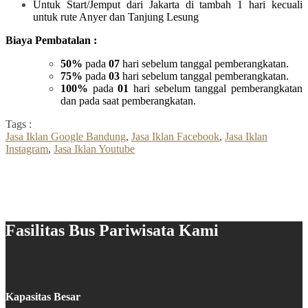
Untuk Start/Jemput dari Jakarta di tambah 1 hari kecuali
untuk rute Anyer dan Tanjung Lesung
Biaya Pembatalan :
50%
pada
07
hari sebelum tanggal pemberangkatan.
75%
pada
03
hari sebelum tanggal pemberangkatan.
100%
pada
01
hari sebelum tanggal pemberangkatan
dan pada saat pemberangkatan.
Tags :
Jasa Iklan Google Bandung
,
Jasa Iklan Facebook
,
Jasa Iklan
Instagram
,
Jasa Iklan Youtube
Fasilitas Bus Pariwisata Kami
Kapasitas Besar