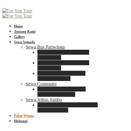
Home
Tentang Kami
Gallery
Sewa Armada
Sewa Bus Pariwisata
Bus Medium ADIPUTRO
25 – 29 Seat
Bus Medium ADIPUTRO
31 – 33 Seat
Big Bus 3+ ADIPUTRO
35 – 39 – 41 Seat
Sewa Commuter
Sewa Toyota Commuter
4 – 8 – 12 – 15 Seat
Sewa Jetbus Jumbo
Jetbus Jumbo 3+ ADIPUTRO
8 – 14 – 18 Seat
Paket Wisata
Hubungi