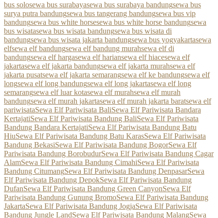
bus solo
sewa bus surabaya
sewa bus surabaya bandung
sewa bus
surya putra bandung
sewa bus tangerang bandung
sewa bus vip
bandung
sewa bus white horse
sewa bus white horse bandung
sewa
bus wisata
sewa bus wisata bandung
sewa bus wisata di
bandung
sewa bus wisata jakarta bandung
sewa bus yogyakarta
sewa
elf
sewa elf bandung
sewa elf bandung murah
sewa elf di
bandung
sewa elf harga
sewa elf harian
sewa elf hiace
sewa elf
jakarta
sewa elf jakarta bandung
sewa elf jakarta murah
sewa elf
jakarta pusat
sewa elf jakarta semarang
sewa elf ke bandung
sewa elf
long
sewa elf long bandung
sewa elf long jakarta
sewa elf long
semarang
sewa elf luar kota
sewa elf murah
sewa elf murah
bandung
sewa elf murah jakarta
sewa elf murah jakarta barat
sewa elf
pariwisata
Sewa Elf Pariwisata Bali
Sewa Elf Pariwisata Bandara
Kertajati
Sewa Elf Pariwisata Bandung Bali
Sewa Elf Pariwisata
Bandung Bandara Kertajati
Sewa Elf Pariwisata Bandung Batu
Hiu
Sewa Elf Pariwisata Bandung Batu Karas
Sewa Elf Pariwisata
Bandung Bekasi
Sewa Elf Pariwisata Bandung Bogor
Sewa Elf
Pariwisata Bandung Borobudur
Sewa Elf Pariwisata Bandung Cagar
Alam
Sewa Elf Pariwisata Bandung Cimahi
Sewa Elf Pariwisata
Bandung Citumang
Sewa Elf Pariwisata Bandung Denpasar
Sewa
Elf Pariwisata Bandung Depok
Sewa Elf Pariwisata Bandung
Dufan
Sewa Elf Pariwisata Bandung Green Canyon
Sewa Elf
Pariwisata Bandung Gunung Bromo
Sewa Elf Pariwisata Bandung
Jakarta
Sewa Elf Pariwisata Bandung Jogja
Sewa Elf Pariwisata
Bandung Jungle Land
Sewa Elf Pariwisata Bandung Malang
Sewa