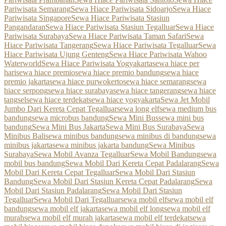
Pariwisata Semarang
Sewa Hiace Pariwisata Sidoarjo
Sewa Hiace
Pariwisata Singapore
Sewa Hiace Pariwisata Stasiun
Pangandaran
Sewa Hiace Pariwisata Stasiun Tegalluar
Sewa Hiace
Pariwisata Surabaya
Sewa Hiace Pariwisata Taman Safari
Sewa
Hiace Pariwisata Tangerang
Sewa Hiace Pariwisata Tegalluar
Sewa
Hiace Pariwisata Ujung Genteng
Sewa Hiace Pariwisata Wahoo
Waterworld
Sewa Hiace Pariwisata Yogyakarta
sewa hiace per
hari
sewa hiace premio
sewa hiace premio bandung
sewa hiace
premio jakarta
sewa hiace purwokerto
sewa hiace semarang
sewa
hiace serpong
sewa hiace surabaya
sewa hiace tangerang
sewa hiace
tangsel
sewa hiace terdekat
sewa hiace yogyakarta
Sewa Jet Mobil
Jumbo Dari Kereta Cepat Tegalluar
sewa long elf
sewa medium bus
bandung
sewa microbus bandung
Sewa Mini Bus
sewa mini bus
bandung
Sewa Mini Bus Jakarta
Sewa Mini Bus Surabaya
Sewa
Minibus Bali
sewa minibus bandung
sewa minibus di bandung
sewa
minibus jakarta
sewa minibus jakarta bandung
Sewa Minibus
Surabaya
Sewa Mobil Avanza Tegalluar
Sewa Mobil Bandung
sewa
mobil bus bandung
Sewa Mobil Dari Kereta Cepat Padalarang
Sewa
Mobil Dari Kereta Cepat Tegalluar
Sewa Mobil Dari Stasiun
Bandung
Sewa Mobil Dari Stasiun Kereta Cepat Padalarang
Sewa
Mobil Dari Stasiun Padalarang
Sewa Mobil Dari Stasiun
Tegalluar
Sewa Mobil Dari Tegalluar
sewa mobil elf
sewa mobil elf
bandung
sewa mobil elf jakarta
sewa mobil elf long
sewa mobil elf
murah
sewa mobil elf murah jakarta
sewa mobil elf terdekat
sewa