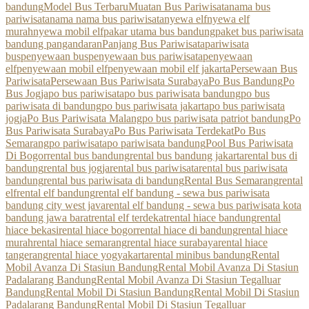
bandung
Model Bus Terbaru
Muatan Bus Pariwisata
nama bus
pariwisata
nama nama bus pariwisata
nyewa elf
nyewa elf
murah
nyewa mobil elf
pakar utama bus bandung
paket bus pariwisata
bandung pangandaran
Panjang Bus Pariwisata
pariwisata
bus
penyewaan bus
penyewaan bus pariwisata
penyewaan
elf
penyewaan mobil elf
penyewaan mobil elf jakarta
Persewaan Bus
Pariwisata
Persewaan Bus Pariwisata Surabaya
Po Bus Bandung
Po
Bus Jogja
po bus pariwisata
po bus pariwisata bandung
po bus
pariwisata di bandung
po bus pariwisata jakarta
po bus pariwisata
jogja
Po Bus Pariwisata Malang
po bus pariwisata patriot bandung
Po
Bus Pariwisata Surabaya
Po Bus Pariwisata Terdekat
Po Bus
Semarang
po pariwisata
po pariwisata bandung
Pool Bus Pariwisata
Di Bogor
rental bus bandung
rental bus bandung jakarta
rental bus di
bandung
rental bus jogja
rental bus pariwisata
rental bus pariwisata
bandung
rental bus pariwisata di bandung
Rental Bus Semarang
rental
elf
rental elf bandung
rental elf bandung - sewa bus pariwisata
bandung city west java
rental elf bandung - sewa bus pariwisata kota
bandung jawa barat
rental elf terdekat
rental hiace bandung
rental
hiace bekasi
rental hiace bogor
rental hiace di bandung
rental hiace
murah
rental hiace semarang
rental hiace surabaya
rental hiace
tangerang
rental hiace yogyakarta
rental minibus bandung
Rental
Mobil Avanza Di Stasiun Bandung
Rental Mobil Avanza Di Stasiun
Padalarang Bandung
Rental Mobil Avanza Di Stasiun Tegalluar
Bandung
Rental Mobil Di Stasiun Bandung
Rental Mobil Di Stasiun
Padalarang Bandung
Rental Mobil Di Stasiun Tegalluar