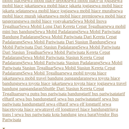
mobil hiace
sewa mobil hiace depok
sewa mobil hiace di jogja
sewa
mobil hiace jakarta
sewa mobil hiace jakarta jogja
sewa mobil hiace
jakarta selatan
sewa mobil hiace jogja
sewa mobil hiace murah
sewa
mobil hiace murah jakarta
sewa mobil hiace premio
sewa mobil hiace
tangerang
sewa mobil hiace yogyakarta
Sewa Mobil Inova
Tegalluar
Sewa Mobil Long Dari Kereta Cepat Tegalluar
sewa mobil
mini bus bandung
Sewa Mobil Padalarang
Sewa Mobil Pariwisata
Bandung Padalarang
Sewa Mobil Pariwisata Dari Kereta Cepat
Padalarang
Sewa Mobil Pariwisata Dari Stasiun Bandung
Sewa
Mobil Pariwisata Dari Stasiun Padalarang
Sewa Mobil Pariwisata
Dari Stasiun Tegalluar
Sewa Mobil Pariwisata Kereta Cepat
Padalarang
Sewa Mobil Pariwisata Stasiun Kereta Cepat
Padalarang
Sewa Mobil Pariwisata Stasiun Padalarang
Sewa Mobil
Pariwisata Stasiun Tegalluar
Sewa Mobil Stasiun Kereta Cepat
Padalarang
Sewa Mobil Tegalluar
sewa mobil toyota hiace
jakarta
sewa mobil travel bandung pangandaran
sewa toyota hiace
bandung
sewa toyota hiace jakarta
sewa toyota hiace jogja
sewa travel
bandung pangandaran
Shuttle Dari Stasiun Kereta Cepat
Tegalluar
surya putra bus pariwisata bandung
tarif bus pariwisata
tarif
elf
tarif sewa bus bandung
tarif sewa bus pariwisata
tarif sewa bus
pariwisata bandung
tarif sewa elf
tarif sewa elf long
tarif sewa
hiace
toyota hiace sewa
travel elf long
travel hiace bandung
trijaya
trans l sewa bus pariwisata kota bandung jawa barat
Vendor Bus
Pariwisata