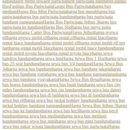
kapasitas
elf mobil sewa
elf pariwisata
elf pariwisata bandung
Fasilitas
Bus
Fasilitas Bus Pariwisata
Garasi Bus Pariwisata
harga bus
medium
Harga Bus Mini Pariwisata
harga bus murah
harga bus
pariwisata
harga bus pariwisata bandung
harga bus pariwisata
bandung pangandaran
Harga Bus Pariwisata Jetbus 3
harga bus
pariwisata ke bandung
Harga Bus Shd
harga bus surya putra
bandung
Harga Carter Bus Pariwisata
Harga Jetbus
harga nyewa
elf
harga nyewa mobil elf
harga rental elf
harga rental hiace
harga
rental hiace bandung
harga rental mobil elf
harga rental mobil elf per
hari
harga rental mobil hiace
harga rental mobil hiace bandung
harga
rental mobil toyota hiace
harga rental toyota hiace
harga sewa
bandros bandung
harga sewa bus
Harga Sewa Bus 1 Hari
harga sewa
bus 25 seat bandung
harga sewa bus 3/4 bandung
Harga Sewa Bus
34
harga sewa bus bandung
harga sewa bus bandung jakarta
harga
sewa bus bandung jogja
harga sewa bus bandung pangandaran
harga
sewa bus bandung yogyakarta
Harga Sewa Bus Besar
harga sewa
bus bogor bandung
harga sewa bus buah batu
harga sewa bus city
miles bandung
harga sewa bus ctu bandung
harga sewa bus damri
bandung
harga sewa bus di bali
harga sewa bus di bandung
harga
sewa bus elf
harga sewa bus jackal holiday bandung
harga sewa bus
jackal holiday bandung pangandaran
Harga Sewa Bus Jetbus 3
harga
sewa bus ke bandung
harga sewa bus kecil
harga sewa bus kecil
bandung
harga sewa bus medium
harga sewa bus medium
bandung
harga sewa bus mini
harga sewa bus mini bandung
harga
sewa bus pakar wisata bandung
harga sewa bus pariwisata
Harga