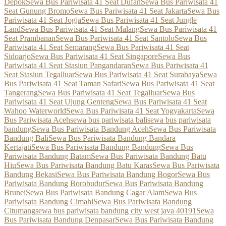
Depok
Sewa Bus Pariwisata 41 Seat Dufan
Sewa Bus Pariwisata 41
Seat Gunung Bromo
Sewa Bus Pariwisata 41 Seat Jakarta
Sewa Bus
Pariwisata 41 Seat Jogja
Sewa Bus Pariwisata 41 Seat Jungle
Land
Sewa Bus Pariwisata 41 Seat Malang
Sewa Bus Pariwisata 41
Seat Prambanan
Sewa Bus Pariwisata 41 Seat Santolo
Sewa Bus
Pariwisata 41 Seat Semarang
Sewa Bus Pariwisata 41 Seat
Sidoarjo
Sewa Bus Pariwisata 41 Seat Singapore
Sewa Bus
Pariwisata 41 Seat Stasiun Pangandaran
Sewa Bus Pariwisata 41
Seat Stasiun Tegalluar
Sewa Bus Pariwisata 41 Seat Surabaya
Sewa
Bus Pariwisata 41 Seat Taman Safari
Sewa Bus Pariwisata 41 Seat
Tangerang
Sewa Bus Pariwisata 41 Seat Tegalluar
Sewa Bus
Pariwisata 41 Seat Ujung Genteng
Sewa Bus Pariwisata 41 Seat
Wahoo Waterworld
Sewa Bus Pariwisata 41 Seat Yogyakarta
Sewa
Bus Pariwisata Aceh
sewa bus pariwisata bali
sewa bus pariwisata
bandung
Sewa Bus Pariwisata Bandung Aceh
Sewa Bus Pariwisata
Bandung Bali
Sewa Bus Pariwisata Bandung Bandara
Kertajati
Sewa Bus Pariwisata Bandung Bandung
Sewa Bus
Pariwisata Bandung Batam
Sewa Bus Pariwisata Bandung Batu
Hiu
Sewa Bus Pariwisata Bandung Batu Karas
Sewa Bus Pariwisata
Bandung Bekasi
Sewa Bus Pariwisata Bandung Bogor
Sewa Bus
Pariwisata Bandung Borobudur
Sewa Bus Pariwisata Bandung
Brunei
Sewa Bus Pariwisata Bandung Cagar Alam
Sewa Bus
Pariwisata Bandung Cimahi
Sewa Bus Pariwisata Bandung
Citumang
sewa bus pariwisata bandung city west java 40191
Sewa
Bus Pariwisata Bandung Denpasar
Sewa Bus Pariwisata Bandung