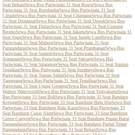
Seat Bekasi
Sewa Bus Pariwisata 31 Seat Bogor
Sewa Bus
Pariwisata 31 Seat Borobudur
Sewa Bus Pariwisata 31 Seat
Cimahi
Sewa Bus Pariwisata 31 Seat Citumang
Sewa Bus Pariwisata
31 Seat Denpasar
Sewa Bus Pariwisata 31 Seat Depok
Sewa Bus
Pariwisata 31 Seat Dufan
Sewa Bus Pariwisata 31 Seat Gunung
Bromo
Sewa Bus Pariwisata 31 Seat Jakarta
Sewa Bus Pariwisata 31
Seat Jogja
Sewa Bus Pariwisata 31 Seat Jungle Land
Sewa Bus
Pariwisata 31 Seat Malang
Sewa Bus Pariwisata 31 Seat
Pangandaran
Sewa Bus Pariwisata 31 Seat Prambanan
Sewa Bus
Pariwisata 31 Seat Santolo
Sewa Bus Pariwisata 31 Seat
Semarang
Sewa Bus Pariwisata 31 Seat Sidoarjo
Sewa Bus
Pariwisata 31 Seat Singapore
Sewa Bus Pariwisata 31 Seat Stasiun
Tegalluar
Sewa Bus Pariwisata 31 Seat Surabaya
Sewa Bus
Pariwisata 31 Seat Taman Safari
Sewa Bus Pariwisata 31 Seat
Tangerang
Sewa Bus Pariwisata 31 Seat Tegalluar
Sewa Bus
Pariwisata 31 Seat Ujung Genteng
Sewa Bus Pariwisata 31 Seat
Wahoo Waterworld
Sewa Bus Pariwisata 31 Seat Yogyakarta
Sewa
Bus Pariwisata 33 Seat Bali
Sewa Bus Pariwisata 33 Seat Bandara
Kertajati
Sewa Bus Pariwisata 33 Seat Bandung Batu Hiu
Sewa Bus
Pariwisata 33 Seat Bandung Batu Karas
Sewa Bus Pariwisata 33
Seat Bandung Cagar Alam
Sewa Bus Pariwisata 33 Seat Bandung
Green Canyon
Sewa Bus Pariwisata 33 Seat Bandung Pantai Barat
Pangandaran
Sewa Bus Pariwisata 33 Seat Bandung Pantai Timur
Pangandaran
Sewa Bus Pariwisata 33 Seat Bekasi
Sewa Bus
Pariwisata 33 Seat Bogor
Sewa Bus Pariwisata 33 Seat