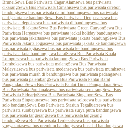
Brunei
Sewa Bus Pariwisata Cagar Alam
sewa bus pariwisata
cikarang
Sewa Bus Pariwisata Cimahi
sewa bus pariwisata cirebon
bandung
sewa bus pariwisata damri bandung
sewa bus pariwisata
dari jakarta ke bandung
Sewa Bus Pariwisata Denpasar
sewa bus
pariwisata depok
sewa bus pariwisata di bandung
sewa bus
pariwisata di jakarta
Sewa Bus Pariwisata Green Canyon
Sewa Bus
Pariwisata Harga
sewa bus pariwisata jackal holiday bandung
sewa
bus pariwisata jakarta
sewa bus pariwisata jakarta bandung
Sewa Bus
Pariwisata Jakarta Jogja
sewa bus pariwisata jakarta ke bandung
sewa
bus pariwisata jogja
sewa bus pariwisata ke bandung
sewa bus
pariwisata kota bandung jawa barat
Sewa Bus Pariwisata Kuala
Lumpur
sewa bus pariwisata lampung
Sewa Bus Pariwisata
Lombok
sewa bus pariwisata malang
Sewa Bus Pariwisata
Malaysia
sewa bus pariwisata medan
sewa bus pariwisata murah
sewa
bus pariwisata murah di bandung
sewa bus pariwisata padang
sewa
bus pariwisata palembang
Sewa Bus Pariwisata Pantai Barat
Pangandaran
Sewa Bus Pariwisata Pantai Timur Pangandaran
Sewa
Bus Pariwisata Pontianak
sewa bus pariwisata semarang
Sewa Bus
Pariwisata Sidoarjo
Sewa Bus Pariwisata Singapore
Sewa Bus
Pariwisata Singapura
sewa bus pariwisata solo
sewa bus pariwisata
solo bandung
Sewa Bus Pariwisata Stasiun Tegalluar
sewa bus
pariwisata surabaya
sewa bus pariwisata surya putra bandung
sewa
bus pariwisata tangerang
sewa bus pariwisata tangerang
bandung
Sewa Bus Pariwisata Terdekat
sewa bus pariwisata
yogyakarta
sewa bus premium bandung
sewa bus shd bandung
sewa