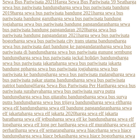
Sewa Bus Pariwisata 2021
Harga Sewa Bus Pariwisata 59 Seat
harga
sewa bus pariwisata bandung
harga sewa bus pariwisata bandung
2019
harga sewa bus pariwisata bandung 2021
harga sewa bus
pariwisata bandung garut
harga sewa bus pariwisata bandung
jogja
harga sewa bus pariwisata bandung pangandaran
harga sewa
bus pariwisata bandung pangandaran 2020
harga sewa bus
pariwisata bandung pangandaran 2021
harga sewa bus pariwisata
bogor
harga sewa bus pariwisata city trans utama bandung
harga
sewa bus pariwisata dari bandung ke pangandaran
harga sewa bus
pariwisata di bandung
harga sewa bus pariwisata gunung sembung
bandung
harga sewa bus pariwisata jackal holiday bandung
harga
sewa bus pariwisata jakarta
harga sewa bus pariwisata jakarta
bandung pp
harga sewa bus pariwisata jogja
harga sewa bus
pariwisata ke bandung
harga sewa bus pariwisata malang
harga sewa
bus pariwisata pakar utama bandung
harga sewa bus pariwisata
patriot bandung
Harga Sewa Bus Pariwisata Per Hari
harga sewa bus
pariwisata surabaya
harga sewa bus pariwisata surya putra
bandung
harga sewa bus qitarabu bandung
harga sewa bus surya
putra bandung
harga sewa bus trijaya bandung
harga sewa elf
harga
sewa elf bandung
harga sewa elf bandung pangandaran
harga sewa
elf jakarta
harga sewa elf jakarta 2020
harga sewa elf jakarta
barat
harga sewa elf jetbus
harga sewa elf ke bandung
harga sewa elf
long
harga sewa elf long per hari
harga sewa elf murah
harga sewa elf
perhari
harga sewa elf semarang
harga sewa hiace
harga sewa hiace
bandung
harga sewa hiace bekasi
harga sewa hiace bogor
harga sewa