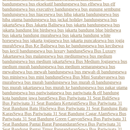
bandung
sewa bus eksekutif bandung
sewa bus elf
sewa bus elf
bandung
sewa bus executive bandung
sewa bus gunung sembung
bandung
sewa bus hiace
sewa bus hiba jakarta bandung
sewa bus
hiba utama bandung
sewa bus jackal holiday bandung
sewa bus
jakarta
Sewa Bus Jakarta Bali
sewa bus jakarta bandung
sewa bus
jakarta bandung big bird
sewa bus jakarta bandung blue bird
sewa
bus jakarta bandung murah
sewa bus jakarta bandung white
horse
sewa bus jakarta jogja
sewa bus jakarta puncak
sewa bus jogja
murah
Sewa Bus Ke Bali
sewa bus ke bandung
sewa bus kecil
sewa
bus kecil bandung
sewa bus luxury bandung
Sewa Bus Luxury
Jakarta
sewa bus malang
sewa bus medium
sewa bus medium
bandung
sewa bus medium jakarta
Sewa Bus Medium Jogja
sewa bus
medium murah bandung
sewa bus medium semarang
sewa bus
mewah
sewa bus mewah bandung
sewa bus mewah di bandung
sewa
bus mini
sewa bus mini bandung
Sewa Bus Mini Surabaya
sewa bus
murah
sewa bus murah bandung
sewa bus murah di bandung
sewa
bus murah jakarta
sewa bus murah ke bandung
sewa bus pakar utama
bandung
sewa bus pariwisata
sewa bus pariwisata & elf bandung
kota bandung jawa barat
Sewa Bus Pariwisata 31 Seat Bali
Sewa
Bus Pariwisata 31 Seat Bandara Kertajati
Sewa Bus Pariwisata 31
Seat Bandung Batu Hiu
Sewa Bus Pariwisata 31 Seat Bandung Batu
Karas
Sewa Bus Pariwisata 31 Seat Bandung Cagar Alam
Sewa Bus
Pariwisata 31 Seat Bandung Green Canyon
Sewa Bus Pariwisata 31
Seat Bandung Pantai Barat Pangandaran
Sewa Bus Pariwisata 31
Seat Bandung Pantai Timur Pangandaran
Sewa Bus Pariwisata 31