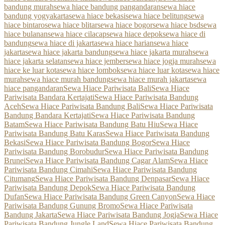
bandung murah
sewa hiace bandung pangandaran
sewa hiace
bandung yogyakarta
sewa hiace bekasi
sewa hiace belitung
sewa
hiace bintaro
sewa hiace blitar
sewa hiace bogor
sewa hiace bsd
sewa
hiace bulanan
sewa hiace cilacap
sewa hiace depok
sewa hiace di
bandung
sewa hiace di jakarta
sewa hiace harian
sewa hiace
jakarta
sewa hiace jakarta bandung
sewa hiace jakarta murah
sewa
hiace jakarta selatan
sewa hiace jember
sewa hiace jogja murah
sewa
hiace ke luar kota
sewa hiace lombok
sewa hiace luar kota
sewa hiace
murah
sewa hiace murah bandung
sewa hiace murah jakarta
sewa
hiace pangandaran
Sewa Hiace Pariwisata Bali
Sewa Hiace
Pariwisata Bandara Kertajati
Sewa Hiace Pariwisata Bandung
Aceh
Sewa Hiace Pariwisata Bandung Bali
Sewa Hiace Pariwisata
Bandung Bandara Kertajati
Sewa Hiace Pariwisata Bandung
Batam
Sewa Hiace Pariwisata Bandung Batu Hiu
Sewa Hiace
Pariwisata Bandung Batu Karas
Sewa Hiace Pariwisata Bandung
Bekasi
Sewa Hiace Pariwisata Bandung Bogor
Sewa Hiace
Pariwisata Bandung Borobudur
Sewa Hiace Pariwisata Bandung
Brunei
Sewa Hiace Pariwisata Bandung Cagar Alam
Sewa Hiace
Pariwisata Bandung Cimahi
Sewa Hiace Pariwisata Bandung
Citumang
Sewa Hiace Pariwisata Bandung Denpasar
Sewa Hiace
Pariwisata Bandung Depok
Sewa Hiace Pariwisata Bandung
Dufan
Sewa Hiace Pariwisata Bandung Green Canyon
Sewa Hiace
Pariwisata Bandung Gunung Bromo
Sewa Hiace Pariwisata
Bandung Jakarta
Sewa Hiace Pariwisata Bandung Jogja
Sewa Hiace
Pariwisata Bandung Jungle Land
Sewa Hiace Pariwisata Bandung