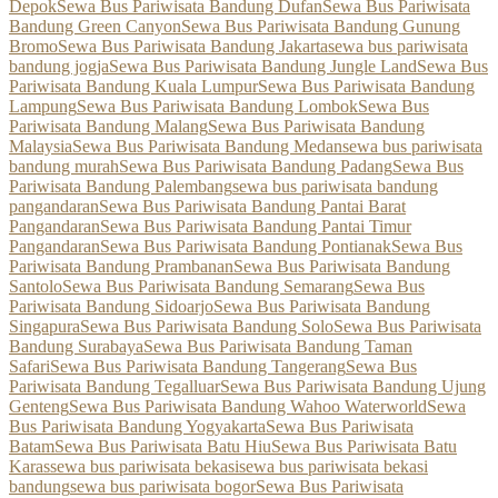
Depok
Sewa Bus Pariwisata Bandung Dufan
Sewa Bus Pariwisata
Bandung Green Canyon
Sewa Bus Pariwisata Bandung Gunung
Bromo
Sewa Bus Pariwisata Bandung Jakarta
sewa bus pariwisata
bandung jogja
Sewa Bus Pariwisata Bandung Jungle Land
Sewa Bus
Pariwisata Bandung Kuala Lumpur
Sewa Bus Pariwisata Bandung
Lampung
Sewa Bus Pariwisata Bandung Lombok
Sewa Bus
Pariwisata Bandung Malang
Sewa Bus Pariwisata Bandung
Malaysia
Sewa Bus Pariwisata Bandung Medan
sewa bus pariwisata
bandung murah
Sewa Bus Pariwisata Bandung Padang
Sewa Bus
Pariwisata Bandung Palembang
sewa bus pariwisata bandung
pangandaran
Sewa Bus Pariwisata Bandung Pantai Barat
Pangandaran
Sewa Bus Pariwisata Bandung Pantai Timur
Pangandaran
Sewa Bus Pariwisata Bandung Pontianak
Sewa Bus
Pariwisata Bandung Prambanan
Sewa Bus Pariwisata Bandung
Santolo
Sewa Bus Pariwisata Bandung Semarang
Sewa Bus
Pariwisata Bandung Sidoarjo
Sewa Bus Pariwisata Bandung
Singapura
Sewa Bus Pariwisata Bandung Solo
Sewa Bus Pariwisata
Bandung Surabaya
Sewa Bus Pariwisata Bandung Taman
Safari
Sewa Bus Pariwisata Bandung Tangerang
Sewa Bus
Pariwisata Bandung Tegalluar
Sewa Bus Pariwisata Bandung Ujung
Genteng
Sewa Bus Pariwisata Bandung Wahoo Waterworld
Sewa
Bus Pariwisata Bandung Yogyakarta
Sewa Bus Pariwisata
Batam
Sewa Bus Pariwisata Batu Hiu
Sewa Bus Pariwisata Batu
Karas
sewa bus pariwisata bekasi
sewa bus pariwisata bekasi
bandung
sewa bus pariwisata bogor
Sewa Bus Pariwisata