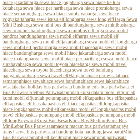
hiace jakarta
harga sewa hiace jogja
harga sewa hiace ke luar
kota
harga sewa hiace per hari
harga sewa hiace premio
harga sewa
hiace semarang
harga sewa hiace surabaya
harga sewa hiace
yogyakarta
harga sewa isuzu elf long
harga sewa long elf
Harga Sewa
Mini Bus
harga sewa mini bus di bandung
harga sewa minibus
harga
sewa minibus bandung
harga sewa minibus elf
harga sewa mobil
bandros bandung
harga sewa mobil elf
harga sewa mobil elf
bandung
harga sewa mobil elf jakarta
harga sewa mobil elf long
harga
sewa mobil elf perhari
harga sewa mobil hiace
harga sewa mobil
hiace bandung
harga sewa mobil hiace jakarta
harga sewa mobil
hiace malang
harga sewa mobil hiace per hari
harga sewa mobil hiace
surabaya
harga sewa mobil toyota hiace
harga sewa mobil travel
hiace
harga sewa toyota hiace
harga sewa travel bandung
pangandaran
harga sewa travel elf
Hargabus
hiace pariwisata
hiace
semarang
hiace sewa
hiace sewa bandung
hiace sewa jakarta
hiace
wisata
jackal holiday bus pariwisata bandung
jenis bus pariwisata
Jet
Bus Pariwisata
Jetbus Pariwisata
jumlah kursi dalam mobil elf
jumlah
kursi mobil elf
jumlah penumpang mobil elf
kapasitas bus elf
kapasitas
elf
kapasitas elf biasa
kapasitas elf hiace
kapasitas elf long
kapasitas
hiace long
kapasitas mobil elf
kapasitas mobil elf long
kapasitas mobil
travel elf
kapasitas penumpang mobil elf
kapasitas penumpang mobil
elf long
Keyword
Kursi Bus Besar
Kursi Bus Medium
Kursi Bus
Mini
Lebar Bus Pariwisata
macam macam bus pariwisata
marjaya
trans l sewa bus pariwisata bandung kota bandung jawa barat
Mini
Bus Pariwisata
mobil elf kecil
mobil hiace sewa
mobil pariwisata