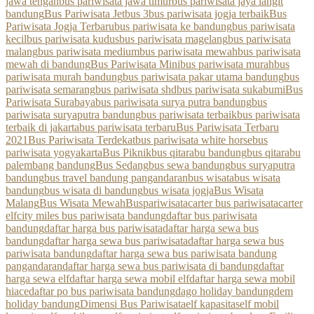
jawa tengah
bus pariwisata jawa timur
bus pariwisata jaya langit
bandung
Bus Pariwisata Jetbus 3
bus pariwisata jogja terbaik
Bus
Pariwisata Jogja Terbaru
bus pariwisata ke bandung
bus pariwisata
kecil
bus pariwisata kudus
bus pariwisata magelang
bus pariwisata
malang
bus pariwisata medium
bus pariwisata mewah
bus pariwisata
mewah di bandung
Bus Pariwisata Mini
bus pariwisata murah
bus
pariwisata murah bandung
bus pariwisata pakar utama bandung
bus
pariwisata semarang
bus pariwisata shd
bus pariwisata sukabumi
Bus
Pariwisata Surabaya
bus pariwisata surya putra bandung
bus
pariwisata suryaputra bandung
bus pariwisata terbaik
bus pariwisata
terbaik di jakarta
bus pariwisata terbaru
Bus Pariwisata Terbaru
2021
Bus Pariwisata Terdekat
bus pariwisata white horse
bus
pariwisata yogyakarta
Bus Piknik
bus qitarabu bandung
bus qitarabu
palembang bandung
Bus Sedang
bus sewa bandung
bus suryaputra
bandung
bus travel bandung pangandaran
bus wisata
bus wisata
bandung
bus wisata di bandung
bus wisata jogja
Bus Wisata
Malang
Bus Wisata Mewah
Buspariwisata
carter bus pariwisata
carter
elf
city miles bus pariwisata bandung
daftar bus pariwisata
bandung
daftar harga bus pariwisata
daftar harga sewa bus
bandung
daftar harga sewa bus pariwisata
daftar harga sewa bus
pariwisata bandung
daftar harga sewa bus pariwisata bandung
pangandaran
daftar harga sewa bus pariwisata di bandung
daftar
harga sewa elf
daftar harga sewa mobil elf
daftar harga sewa mobil
hiace
daftar po bus pariwisata bandung
dago holiday bandung
dem
holiday bandung
Dimensi Bus Pariwisata
elf kapasitas
elf mobil