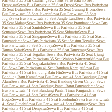
Pariwisata 35 Seat Citumang
Sewa Bus Pariwisata 35 Seat
Denpasar
Sewa Bus Pariwisata 35 Seat Depok
Sewa Bus Pariwisata
35 Seat Dufan
Sewa Bus Pariwisata 35 Seat Gunung Bromo
Sewa
Bus Pariwisata 35 Seat Jakarta
Sewa Bus Pariwisata 35 Seat
Jogja
Sewa Bus Pariwisata 35 Seat Jungle Land
Sewa Bus Pariwisata
35 Seat Malang
Sewa Bus Pariwisata 35 Seat Prambanan
Sewa Bus
Pariwisata 35 Seat Santolo
Sewa Bus Pariwisata 35 Seat
Semarang
Sewa Bus Pariwisata 35 Seat Sidoarjo
Sewa Bus
Pariwisata 35 Seat Singapore
Sewa Bus Pariwisata 35 Seat Stasiun
Pangandaran
Sewa Bus Pariwisata 35 Seat Stasiun Tegalluar
Sewa
Bus Pariwisata 35 Seat Surabaya
Sewa Bus Pariwisata 35 Seat
Taman Safari
Sewa Bus Pariwisata 35 Seat Tangerang
Sewa Bus
Pariwisata 35 Seat Tegalluar
Sewa Bus Pariwisata 35 Seat Ujung
Genteng
Sewa Bus Pariwisata 35 Seat Wahoo Waterworld
Sewa Bus
Pariwisata 35 Seat Yogyakarta
Sewa Bus Pariwisata 41 Seat
Bali
Sewa Bus Pariwisata 41 Seat Bandara Kertajati
Sewa Bus
Pariwisata 41 Seat Bandung Batu Hiu
Sewa Bus Pariwisata 41 Seat
Bandung Batu Karas
Sewa Bus Pariwisata 41 Seat Bandung Cagar
Alam
Sewa Bus Pariwisata 41 Seat Bandung Green Canyon
Sewa
Bus Pariwisata 41 Seat Bandung Pantai Barat Pangandaran
Sewa
Bus Pariwisata 41 Seat Bandung Pantai Timur Pangandaran
Sewa
Bus Pariwisata 41 Seat Bekasi
Sewa Bus Pariwisata 41 Seat
Bogor
Sewa Bus Pariwisata 41 Seat Borobudur
Sewa Bus Pariwisata
41 Seat Cimahi
Sewa Bus Pariwisata 41 Seat Citumang
Sewa Bus
Pariwisata 41 Seat Denpasar
Sewa Bus Pariwisata 41 Seat