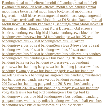
Bandung
rental mobil elf
rental mobil elf bandung
rental mobil elf
jakarta
rental mobil elf terdekat
rental mobil hiace bandung
rental
mobil hiace bekasi
rental mobil hiace bogor
rental mobil hiace
jogja
rental mobil hiace semarang
rental mobil hiace tangerang
rental
mobil hiace terdekat
Rental Mobil Inova Di Stasiun Bandung
Rental
Mobil Inova Di Stasiun Padalarang Bandung
Rental Mobil Inova Di
Stasiun Tegalluar Bandung
Seat Kursi Bus
seat mobil elf
sewa
bandros bandung
sewa big bird jakarta bandung
sewa blue bird ke
bandung
sewa bus
sewa bus 24 jam bandung
sewa bus 25 seat
bandung
sewa bus 27 seat bandung
sewa bus 3/4 jakarta
bandung
sewa bus 30 seat bandung
Sewa Bus 34
sewa bus 35 seat
bandung
sewa bus 40 seat bandung
sewa bus 59 seat murah
bandung
sewa bus 60 seat bandung
sewa bus bali
sewa bus bandros
bandung
sewa bus bandung
sewa bus bandung 2018
sewa bus
bandung bali
sewa bus bandung express
sewa bus bandung
garut
sewa bus bandung harga
sewa bus bandung jakarta
sewa bus
bandung jakarta pp
sewa bus bandung jogja
sewa bus bandung
magelang
sewa bus bandung malang
sewa bus bandung murah
sewa
bus bandung pangandaran
sewa bus bandung pangandaran
2017
sewa bus bandung pangandaran 2018
sewa bus bandung
pangandaran 2020
sewa bus bandung surabaya
sewa bus bandung
yogyakarta
sewa bus big bird bandung
sewa bus big bird ke
bandung
sewa bus blue bird bandung
sewa bus budiman bandung
pangandaran
sewa bus city miles bandung
sewa bus di bali
sewa bus
di bandung
sewa bus di jakarta
sewa bus double decker