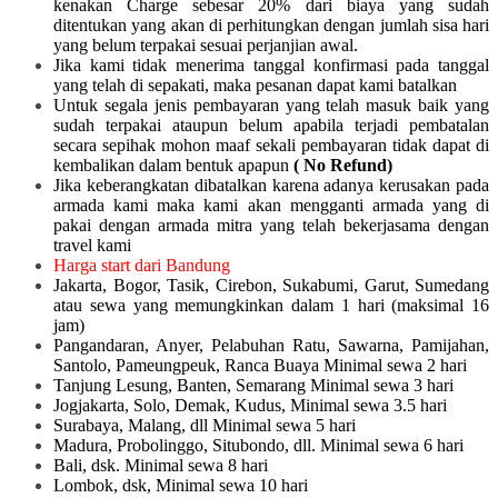
kenakan Charge sebesar 20% dari biaya yang sudah
ditentukan yang akan di perhitungkan dengan jumlah sisa hari
yang belum terpakai sesuai perjanjian awal.
Jika kami tidak menerima tanggal konfirmasi pada tanggal
yang telah di sepakati, maka pesanan dapat kami batalkan
Untuk segala jenis pembayaran yang telah masuk baik yang
sudah terpakai ataupun belum apabila terjadi pembatalan
secara sepihak mohon maaf sekali pembayaran tidak dapat di
kembalikan dalam bentuk apapun
( No Refund)
Jika keberangkatan dibatalkan karena adanya kerusakan pada
armada kami maka kami akan mengganti armada yang di
pakai dengan armada mitra yang telah bekerjasama dengan
travel kami
Harga start dari Bandung
Jakarta, Bogor, Tasik, Cirebon, Sukabumi, Garut, Sumedang
atau sewa yang memungkinkan dalam 1 hari (maksimal 16
jam)
Pangandaran, Anyer, Pelabuhan Ratu, Sawarna, Pamijahan,
Santolo, Pameungpeuk, Ranca Buaya Minimal sewa 2 hari
Tanjung Lesung, Banten, Semarang Minimal sewa 3 hari
Jogjakarta, Solo, Demak, Kudus, Minimal sewa 3.5 hari
Surabaya, Malang, dll Minimal sewa 5 hari
Madura, Probolinggo, Situbondo, dll. Minimal sewa 6 hari
Bali, dsk. Minimal sewa 8 hari
Lombok, dsk, Minimal sewa 10 hari