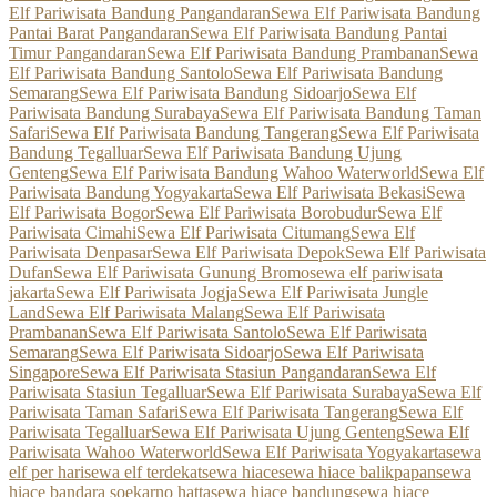
Elf Pariwisata Bandung Pangandaran
Sewa Elf Pariwisata Bandung
Pantai Barat Pangandaran
Sewa Elf Pariwisata Bandung Pantai
Timur Pangandaran
Sewa Elf Pariwisata Bandung Prambanan
Sewa
Elf Pariwisata Bandung Santolo
Sewa Elf Pariwisata Bandung
Semarang
Sewa Elf Pariwisata Bandung Sidoarjo
Sewa Elf
Pariwisata Bandung Surabaya
Sewa Elf Pariwisata Bandung Taman
Safari
Sewa Elf Pariwisata Bandung Tangerang
Sewa Elf Pariwisata
Bandung Tegalluar
Sewa Elf Pariwisata Bandung Ujung
Genteng
Sewa Elf Pariwisata Bandung Wahoo Waterworld
Sewa Elf
Pariwisata Bandung Yogyakarta
Sewa Elf Pariwisata Bekasi
Sewa
Elf Pariwisata Bogor
Sewa Elf Pariwisata Borobudur
Sewa Elf
Pariwisata Cimahi
Sewa Elf Pariwisata Citumang
Sewa Elf
Pariwisata Denpasar
Sewa Elf Pariwisata Depok
Sewa Elf Pariwisata
Dufan
Sewa Elf Pariwisata Gunung Bromo
sewa elf pariwisata
jakarta
Sewa Elf Pariwisata Jogja
Sewa Elf Pariwisata Jungle
Land
Sewa Elf Pariwisata Malang
Sewa Elf Pariwisata
Prambanan
Sewa Elf Pariwisata Santolo
Sewa Elf Pariwisata
Semarang
Sewa Elf Pariwisata Sidoarjo
Sewa Elf Pariwisata
Singapore
Sewa Elf Pariwisata Stasiun Pangandaran
Sewa Elf
Pariwisata Stasiun Tegalluar
Sewa Elf Pariwisata Surabaya
Sewa Elf
Pariwisata Taman Safari
Sewa Elf Pariwisata Tangerang
Sewa Elf
Pariwisata Tegalluar
Sewa Elf Pariwisata Ujung Genteng
Sewa Elf
Pariwisata Wahoo Waterworld
Sewa Elf Pariwisata Yogyakarta
sewa
elf per hari
sewa elf terdekat
sewa hiace
sewa hiace balikpapan
sewa
hiace bandara soekarno hatta
sewa hiace bandung
sewa hiace