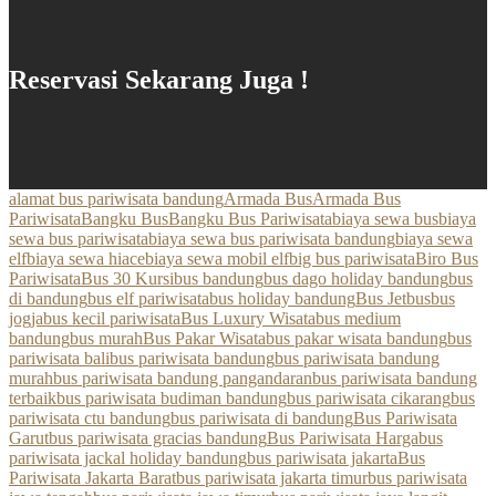
Reservasi Sekarang Juga !
alamat bus pariwisata bandung
Armada Bus
Armada Bus
Pariwisata
Bangku Bus
Bangku Bus Pariwisata
biaya sewa bus
biaya
sewa bus pariwisata
biaya sewa bus pariwisata bandung
biaya sewa
elf
biaya sewa hiace
biaya sewa mobil elf
big bus pariwisata
Biro Bus
Pariwisata
Bus 30 Kursi
bus bandung
bus dago holiday bandung
bus
di bandung
bus elf pariwisata
bus holiday bandung
Bus Jetbus
bus
jogja
bus kecil pariwisata
Bus Luxury Wisata
bus medium
bandung
bus murah
Bus Pakar Wisata
bus pakar wisata bandung
bus
pariwisata bali
bus pariwisata bandung
bus pariwisata bandung
murah
bus pariwisata bandung pangandaran
bus pariwisata bandung
terbaik
bus pariwisata budiman bandung
bus pariwisata cikarang
bus
pariwisata ctu bandung
bus pariwisata di bandung
Bus Pariwisata
Garut
bus pariwisata gracias bandung
Bus Pariwisata Harga
bus
pariwisata jackal holiday bandung
bus pariwisata jakarta
Bus
Pariwisata Jakarta Barat
bus pariwisata jakarta timur
bus pariwisata