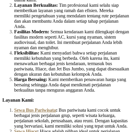
Layanan Berkualitas:
Tim profesional kami selalu siap
memberikan layanan yang ramah dan efisien. Mereka
memiliki pengetahuan yang mendalam tentang rute perjalanan
dan akan membantu Anda dalam setiap tahap perjalanan
Anda.
Fasilitas Modern:
Semua kendaraan kami dilengkapi dengan
fasilitas modern seperti AC, kursi yang nyaman, sistem
audiovisual, dan toilet. Ini membuat perjalanan Anda lebih
nyaman dan menghibur.
Fleksibilitas:
Kami menyadari bahwa setiap perjalanan
memiliki kebutuhan yang berbeda. Oleh karena itu, kami
menawarkan berbagai jenis kendaraan, termasuk bus
pariwisata, Hiace, dan Jet Bus Jumbo, yang dapat disesuaikan
dengan ukuran dan kebutuhan kelompok Anda.
Harga Bersaing:
Kami memberikan penawaran harga yang
bersaing sehingga Anda dapat menikmati perjalanan
berkualitas tanpa menguras anggaran Anda.
Layanan Kami:
Sewa Bus Pariwisata
:
Bus pariwisata kami cocok untuk
berbagai jenis perjalanan grup, seperti wisata keluarga,
perjalanan sekolah, perusahaan, atau reuni. Dengan kapasitas
yang bervariasi, kami memiliki solusi yang tepat untuk Anda.
Sewa Hiace
:
Hiace adalah pilihan ideal untuk perjalanan