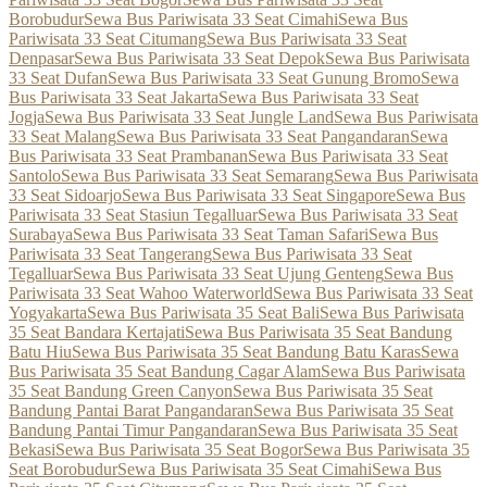
Borobudur
Sewa Bus Pariwisata 33 Seat Cimahi
Sewa Bus
Pariwisata 33 Seat Citumang
Sewa Bus Pariwisata 33 Seat
Denpasar
Sewa Bus Pariwisata 33 Seat Depok
Sewa Bus Pariwisata
33 Seat Dufan
Sewa Bus Pariwisata 33 Seat Gunung Bromo
Sewa
Bus Pariwisata 33 Seat Jakarta
Sewa Bus Pariwisata 33 Seat
Jogja
Sewa Bus Pariwisata 33 Seat Jungle Land
Sewa Bus Pariwisata
33 Seat Malang
Sewa Bus Pariwisata 33 Seat Pangandaran
Sewa
Bus Pariwisata 33 Seat Prambanan
Sewa Bus Pariwisata 33 Seat
Santolo
Sewa Bus Pariwisata 33 Seat Semarang
Sewa Bus Pariwisata
33 Seat Sidoarjo
Sewa Bus Pariwisata 33 Seat Singapore
Sewa Bus
Pariwisata 33 Seat Stasiun Tegalluar
Sewa Bus Pariwisata 33 Seat
Surabaya
Sewa Bus Pariwisata 33 Seat Taman Safari
Sewa Bus
Pariwisata 33 Seat Tangerang
Sewa Bus Pariwisata 33 Seat
Tegalluar
Sewa Bus Pariwisata 33 Seat Ujung Genteng
Sewa Bus
Pariwisata 33 Seat Wahoo Waterworld
Sewa Bus Pariwisata 33 Seat
Yogyakarta
Sewa Bus Pariwisata 35 Seat Bali
Sewa Bus Pariwisata
35 Seat Bandara Kertajati
Sewa Bus Pariwisata 35 Seat Bandung
Batu Hiu
Sewa Bus Pariwisata 35 Seat Bandung Batu Karas
Sewa
Bus Pariwisata 35 Seat Bandung Cagar Alam
Sewa Bus Pariwisata
35 Seat Bandung Green Canyon
Sewa Bus Pariwisata 35 Seat
Bandung Pantai Barat Pangandaran
Sewa Bus Pariwisata 35 Seat
Bandung Pantai Timur Pangandaran
Sewa Bus Pariwisata 35 Seat
Bekasi
Sewa Bus Pariwisata 35 Seat Bogor
Sewa Bus Pariwisata 35
Seat Borobudur
Sewa Bus Pariwisata 35 Seat Cimahi
Sewa Bus