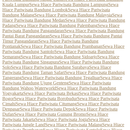
Kuala Lumpur
Sewa Hiace Pariwisata Bandung Lampung
Sewa
Hiace Pariwisata Bandung Lombok
Sewa Hiace Pariwisata
Bandung Malang
Sewa Hiace Pariwisata Bandung Malaysia
Sewa
Hiace Pariwisata Bandung Medan
Sewa Hiace Pariwisata Bandung
Padang
Sewa Hiace Pariwisata Bandung Palembang
Sewa Hiace
Pariwisata Bandung Pangandaran
Sewa Hiace Pariwisata Bandung
Pantai Barat Pangandaran
Sewa Hiace Pariwisata Bandung Pantai
Timur Pangandaran
Sewa Hiace Pariwisata Bandung
Pontianak
Sewa Hiace Pariwisata Bandung Prambanan
Sewa Hiace
Pariwisata Bandung Santolo
Sewa Hiace Pariwisata Bandung
Semarang
Sewa Hiace Pariwisata Bandung Sidoarjo
Sewa Hiace
Pariwisata Bandung Singapura
Sewa Hiace Pariwisata Bandung
Solo
Sewa Hiace Pariwisata Bandung Surabaya
Sewa Hiace
Pariwisata Bandung Taman Safari
Sewa Hiace Pariwisata Bandung
Tangerang
Sewa Hiace Pariwisata Bandung Tegalluar
Sewa Hiace
Pariwisata Bandung Ujung Genteng
Sewa Hiace Pariwisata
Bandung Wahoo Waterworld
Sewa Hiace Pariwisata Bandung
Yogyakarta
Sewa Hiace Pariwisata Bekasi
Sewa Hiace Pariwisata
Bogor
Sewa Hiace Pariwisata Borobudur
Sewa Hiace Pariwisata
Cimahi
Sewa Hiace Pariwisata Citumang
Sewa Hiace Pariwisata
Denpasar
Sewa Hiace Pariwisata Depok
Sewa Hiace Pariwisata
Dufan
Sewa Hiace Pariwisata Gunung Bromo
Sewa Hiace
Pariwisata Jakarta
Sewa Hiace Pariwisata Jogja
Sewa Hiace
Pariwisata Jungle Land
Sewa Hiace Pariwisata Malang
Sewa Hiace
Pariwisata Prambanan
Sewa Hiace Pariwisata Santolo
Sewa Hiace