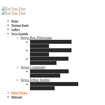
Home
Tentang Kami
Gallery
Sewa Armada
Sewa Bus Pariwisata
Bus Medium ADIPUTRO
25 – 29 Seat
Bus Medium ADIPUTRO
31 – 33 Seat
Big Bus 3+ ADIPUTRO
35 – 39 – 41 Seat
Sewa Commuter
Sewa Toyota Commuter
4 – 8 – 12 – 15 Seat
Sewa Jetbus Jumbo
Jetbus Jumbo 3+ ADIPUTRO
8 – 14 – 18 Seat
Paket Wisata
Hubungi