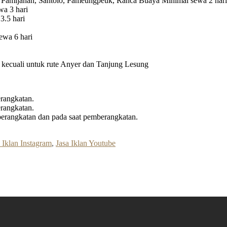
 Pamijahan, Santolo, Pameungpeuk, Ranca Buaya Minimal sewa 2 hari
a 3 hari
3.5 hari
ewa 6 hari
ri kecuali untuk rute Anyer dan Tanjung Lesung
rangkatan.
rangkatan.
erangkatan dan pada saat pemberangkatan.
 Iklan Instagram
,
Jasa Iklan Youtube