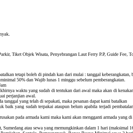
nyak.
arkir, Tiket Objek Wisata, Penyebrangan Laut Ferry P.P, Guide Fee, T
batalkan tetapi boleh di pindah kan dari mulai :
tanggal keberangkatan, 
minimal 50% dan Wajib lunas 1 minggu sebelum pemberangkatan.
Jam
akhirnya waktu yang sudah di tentukan dari awal maka akan di kenaka
uai perjanjian awal.
a tanggal yang telah di sepakati, maka pesanan dapat kami batalkan
uk baik yang sudah terpakai ataupun belum apabila terjadi pembatala
erusakan pada armada kami maka kami akan mengganti armada yang di 
rut, Sumedang atau sewa yang memungkinkan dalam 1 hari (maksimal 1