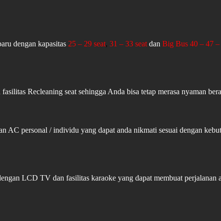
aru dengan kapasitas
25 – 29 seat
,
31 – 33 seat
dan
Big Bus 40 – 47 – 
fasilitas Recleaning seat sehingga Anda bisa tetap merasa nyaman ber
an AC personal / individu yang dapat anda nikmati sesuai dengan ke
 dengan LCD TV dan fasilitas karaoke yang dapat membuat perjalanan