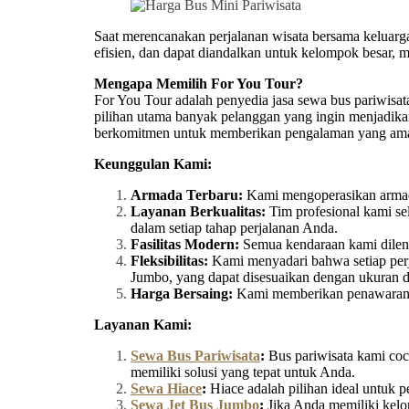
Saat merencanakan perjalanan wisata bersama keluarga,
efisien, dan dapat diandalkan untuk kelompok besar, 
Mengapa Memilih For You Tour?
For You Tour adalah penyedia jasa sewa bus pariwisa
pilihan utama banyak pelanggan yang ingin menjadika
berkomitmen untuk memberikan pengalaman yang aman, 
Keunggulan Kami:
Armada Terbaru:
Kami mengoperasikan armada
Layanan Berkualitas:
Tim profesional kami se
dalam setiap tahap perjalanan Anda.
Fasilitas Modern:
Semua kendaraan kami dilengk
Fleksibilitas:
Kami menyadari bahwa setiap perja
Jumbo, yang dapat disesuaikan dengan ukuran
Harga Bersaing:
Kami memberikan penawaran ha
Layanan Kami:
Sewa Bus Pariwisata
:
Bus pariwisata kami coco
memiliki solusi yang tepat untuk Anda.
Sewa Hiace
:
Hiace adalah pilihan ideal untuk 
Sewa Jet Bus Jumbo
:
Jika Anda memiliki kelo