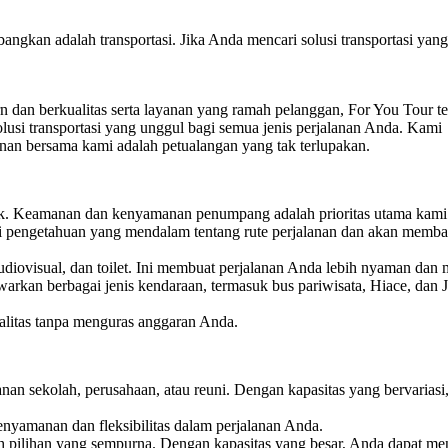
bangkan adalah transportasi. Jika Anda mencari solusi transportasi ya
 dan berkualitas serta layanan yang ramah pelanggan, For You Tour te
usi transportasi yang unggul bagi semua jenis perjalanan Anda. Kami
an bersama kami adalah petualangan yang tak terlupakan.
ik. Keamanan dan kenyamanan penumpang adalah prioritas utama kami
ki pengetahuan yang mendalam tentang rute perjalanan dan akan memb
diovisual, dan toilet. Ini membuat perjalanan Anda lebih nyaman dan 
rkan berbagai jenis kendaraan, termasuk bus pariwisata, Hiace, dan 
litas tanpa menguras anggaran Anda.
anan sekolah, perusahaan, atau reuni. Dengan kapasitas yang bervariasi
nyamanan dan fleksibilitas dalam perjalanan Anda.
h pilihan yang sempurna. Dengan kapasitas yang besar, Anda dapat me