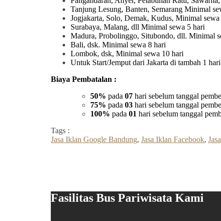
Pangandaran, Anyer, Pelabuhan Ratu, Sawarna,
Tanjung Lesung, Banten, Semarang Minimal sew
Jogjakarta, Solo, Demak, Kudus, Minimal sewa 
Surabaya, Malang, dll Minimal sewa 5 hari
Madura, Probolinggo, Situbondo, dll. Minimal s
Bali, dsk. Minimal sewa 8 hari
Lombok, dsk, Minimal sewa 10 hari
Untuk Start/Jemput dari Jakarta di tambah 1 ha
Biaya Pembatalan :
50%
pada
07
hari sebelum tanggal pembe
75%
pada
03
hari sebelum tanggal pembe
100%
pada
01
hari sebelum tanggal pemb
Tags :
Jasa Iklan Google Bandung
,
Jasa Iklan Facebook
,
Jasa
Fasilitas Bus Pariwisata Kami