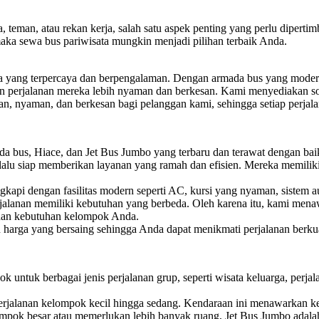
 teman, atau rekan kerja, salah satu aspek penting yang perlu dipertim
maka sewa bus pariwisata mungkin menjadi pilihan terbaik Anda.
ta yang terpercaya dan berpengalaman. Dengan armada bus yang modern
n perjalanan mereka lebih nyaman dan berkesan. Kami menyediakan sol
nyaman, dan berkesan bagi pelanggan kami, sehingga setiap perjalan
 bus, Hiace, dan Jet Bus Jumbo yang terbaru dan terawat dengan ba
lalu siap memberikan layanan yang ramah dan efisien. Mereka memili
api dengan fasilitas modern seperti AC, kursi yang nyaman, sistem au
lanan memiliki kebutuhan yang berbeda. Oleh karena itu, kami menawa
 dan kebutuhan kelompok Anda.
rga yang bersaing sehingga Anda dapat menikmati perjalanan berkua
k untuk berbagai jenis perjalanan grup, seperti wisata keluarga, perjal
perjalanan kelompok kecil hingga sedang. Kendaraan ini menawarkan ke
mpok besar atau memerlukan lebih banyak ruang, Jet Bus Jumbo adala