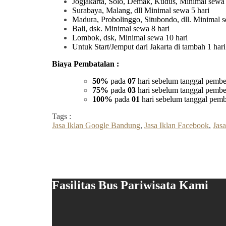
Jogjakarta, Solo, Demak, Kudus, Minimal sewa 
Surabaya, Malang, dll Minimal sewa 5 hari
Madura, Probolinggo, Situbondo, dll. Minimal s
Bali, dsk. Minimal sewa 8 hari
Lombok, dsk, Minimal sewa 10 hari
Untuk Start/Jemput dari Jakarta di tambah 1 ha
Biaya Pembatalan :
50%
pada
07
hari sebelum tanggal pembe
75%
pada
03
hari sebelum tanggal pembe
100%
pada
01
hari sebelum tanggal pemb
Tags :
Jasa Iklan Google Bandung
,
Jasa Iklan Facebook
,
Jasa
Fasilitas Bus Pariwisata Kami