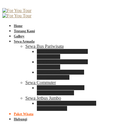
Home
Tentang Kami
Gallery
Sewa Armada
Sewa Bus Pariwisata
Bus Medium ADIPUTRO
25 – 29 Seat
Bus Medium ADIPUTRO
31 – 33 Seat
Big Bus 3+ ADIPUTRO
35 – 39 – 41 Seat
Sewa Commuter
Sewa Toyota Commuter
4 – 8 – 12 – 15 Seat
Sewa Jetbus Jumbo
Jetbus Jumbo 3+ ADIPUTRO
8 – 14 – 18 Seat
Paket Wisata
Hubungi