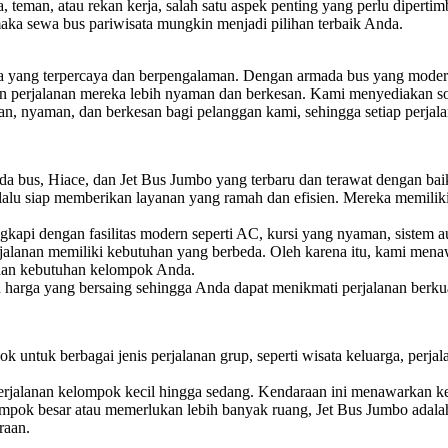
 teman, atau rekan kerja, salah satu aspek penting yang perlu dipertim
maka sewa bus pariwisata mungkin menjadi pilihan terbaik Anda.
ta yang terpercaya dan berpengalaman. Dengan armada bus yang modern
n perjalanan mereka lebih nyaman dan berkesan. Kami menyediakan sol
nyaman, dan berkesan bagi pelanggan kami, sehingga setiap perjalan
 bus, Hiace, dan Jet Bus Jumbo yang terbaru dan terawat dengan ba
lalu siap memberikan layanan yang ramah dan efisien. Mereka memili
api dengan fasilitas modern seperti AC, kursi yang nyaman, sistem au
lanan memiliki kebutuhan yang berbeda. Oleh karena itu, kami menawa
 dan kebutuhan kelompok Anda.
rga yang bersaing sehingga Anda dapat menikmati perjalanan berkua
k untuk berbagai jenis perjalanan grup, seperti wisata keluarga, perjal
perjalanan kelompok kecil hingga sedang. Kendaraan ini menawarkan ke
mpok besar atau memerlukan lebih banyak ruang, Jet Bus Jumbo adala
raan.