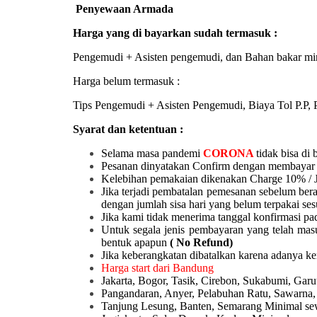
Penyewaan Armada
Harga yang di bayarkan sudah termasuk :
Pengemudi + Asisten pengemudi, dan Bahan bakar mi
Harga belum termasuk :
Tips Pengemudi + Asisten Pengemudi, Biaya Tol P.P, P
Syarat dan ketentuan :
Selama masa pandemi
CORONA
tidak bisa di 
Pesanan dinyatakan Confirm dengan membayar 
Kelebihan pemakaian dikenakan Charge 10% / 
Jika terjadi pembatalan pemesanan sebelum ber
dengan jumlah sisa hari yang belum terpakai ses
Jika kami tidak menerima tanggal konfirmasi pad
Untuk segala jenis pembayaran yang telah mas
bentuk apapun
( No Refund)
Jika keberangkatan dibatalkan karena adanya k
Harga start dari Bandung
Jakarta, Bogor, Tasik, Cirebon, Sukabumi, Ga
Pangandaran, Anyer, Pelabuhan Ratu, Sawarna,
Tanjung Lesung, Banten, Semarang Minimal sew