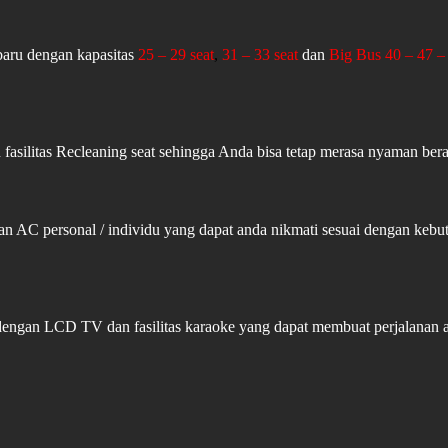
aru dengan kapasitas
25 – 29 seat
,
31 – 33 seat
dan
Big Bus 40 – 47 – 
fasilitas Recleaning seat sehingga Anda bisa tetap merasa nyaman ber
an AC personal / individu yang dapat anda nikmati sesuai dengan ke
 dengan LCD TV dan fasilitas karaoke yang dapat membuat perjalanan