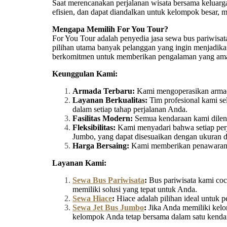
Saat merencanakan perjalanan wisata bersama keluarga,
efisien, dan dapat diandalkan untuk kelompok besar, 
Mengapa Memilih For You Tour?
For You Tour adalah penyedia jasa sewa bus pariwisa
pilihan utama banyak pelanggan yang ingin menjadika
berkomitmen untuk memberikan pengalaman yang aman, 
Keunggulan Kami:
Armada Terbaru:
Kami mengoperasikan armada
Layanan Berkualitas:
Tim profesional kami se
dalam setiap tahap perjalanan Anda.
Fasilitas Modern:
Semua kendaraan kami dilengk
Fleksibilitas:
Kami menyadari bahwa setiap perja
Jumbo, yang dapat disesuaikan dengan ukuran
Harga Bersaing:
Kami memberikan penawaran ha
Layanan Kami:
Sewa Bus Pariwisata
:
Bus pariwisata kami coco
memiliki solusi yang tepat untuk Anda.
Sewa Hiace
:
Hiace adalah pilihan ideal untuk 
Sewa Jet Bus Jumbo
:
Jika Anda memiliki kelo
kelompok Anda tetap bersama dalam satu kenda