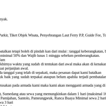
nyak.
arkir, Tiket Objek Wisata, Penyebrangan Laut Ferry P.P, Guide Fee, T
batalkan tetapi boleh di pindah kan dari mulai :
tanggal keberangkatan, 
minimal 50% dan Wajib lunas 1 minggu sebelum pemberangkatan.
Jam
akhirnya waktu yang sudah di tentukan dari awal maka akan di kenaka
uai perjanjian awal.
a tanggal yang telah di sepakati, maka pesanan dapat kami batalkan
uk baik yang sudah terpakai ataupun belum apabila terjadi pembatala
erusakan pada armada kami maka kami akan mengganti armada yang di 
rut, Sumedang atau sewa yang memungkinkan dalam 1 hari (maksimal 1
 Pamijahan, Santolo, Pameungpeuk, Ranca Buaya Minimal sewa 2 hari
a 3 hari