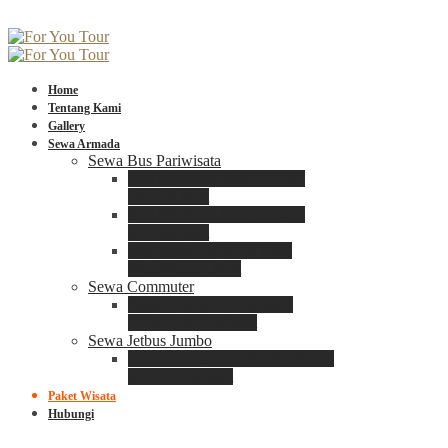
Home
Tentang Kami
Gallery
Sewa Armada
Sewa Bus Pariwisata
Bus Medium ADIPUTRO
25 – 29 Seat
Bus Medium ADIPUTRO
31 – 33 Seat
Big Bus 3+ ADIPUTRO
35 – 39 – 41 Seat
Sewa Commuter
Sewa Toyota Commuter
4 – 8 – 12 – 15 Seat
Sewa Jetbus Jumbo
Jetbus Jumbo 3+ ADIPUTRO
8 – 14 – 18 Seat
Paket Wisata
Hubungi