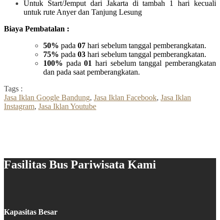
Untuk Start/Jemput dari Jakarta di tambah 1 hari kecuali
untuk rute Anyer dan Tanjung Lesung
Biaya Pembatalan :
50%
pada
07
hari sebelum tanggal pemberangkatan.
75%
pada
03
hari sebelum tanggal pemberangkatan.
100%
pada
01
hari sebelum tanggal pemberangkatan
dan pada saat pemberangkatan.
Tags :
Jasa Iklan Google Bandung
,
Jasa Iklan Facebook
,
Jasa Iklan
Instagram
,
Jasa Iklan Youtube
Fasilitas Bus Pariwisata Kami
Kapasitas Besar