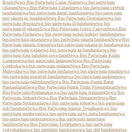
Brunei
Sewa Bus Pariwisata Cagar Alam
sewa bus pariwisata
cikarang
Sewa Bus Pariwisata Cimahi
sewa bus pariwisata cirebon
bandung
sewa bus pariwisata damri bandung
sewa bus pariwisata
dari jakarta ke bandung
Sewa Bus Pariwisata Denpasar
sewa bus
pariwisata depok
sewa bus pariwisata di bandung
sewa bus
pariwisata di jakarta
Sewa Bus Pariwisata Green Canyon
Sewa Bus
Pariwisata Harga
sewa bus pariwisata jackal holiday bandung
sewa
bus pariwisata jakarta
sewa bus pariwisata jakarta bandung
Sewa Bus
Pariwisata Jakarta Jogja
sewa bus pariwisata jakarta ke bandung
sewa
bus pariwisata jogja
sewa bus pariwisata ke bandung
sewa bus
pariwisata kota bandung jawa barat
Sewa Bus Pariwisata Kuala
Lumpur
sewa bus pariwisata lampung
Sewa Bus Pariwisata
Lombok
sewa bus pariwisata malang
Sewa Bus Pariwisata
Malaysia
sewa bus pariwisata medan
sewa bus pariwisata murah
sewa
bus pariwisata murah di bandung
sewa bus pariwisata padang
sewa
bus pariwisata palembang
Sewa Bus Pariwisata Pantai Barat
Pangandaran
Sewa Bus Pariwisata Pantai Timur Pangandaran
Sewa
Bus Pariwisata Pontianak
sewa bus pariwisata semarang
Sewa Bus
Pariwisata Sidoarjo
Sewa Bus Pariwisata Singapore
Sewa Bus
Pariwisata Singapura
sewa bus pariwisata solo
sewa bus pariwisata
solo bandung
Sewa Bus Pariwisata Stasiun Tegalluar
sewa bus
pariwisata surabaya
sewa bus pariwisata surya putra bandung
sewa
bus pariwisata tangerang
sewa bus pariwisata tangerang
bandung
Sewa Bus Pariwisata Terdekat
sewa bus pariwisata
yogyakarta
sewa bus premium bandung
sewa bus shd bandung
sewa