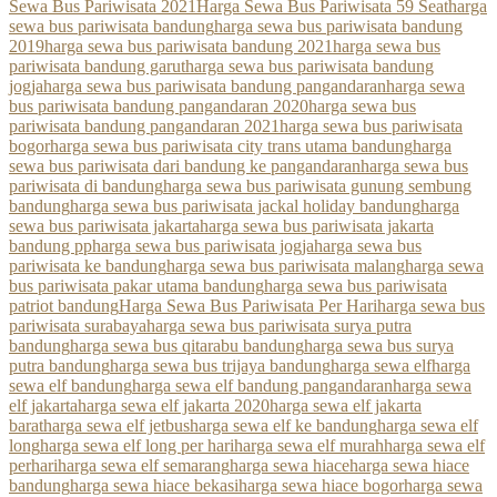
Sewa Bus Pariwisata 2021
Harga Sewa Bus Pariwisata 59 Seat
harga
sewa bus pariwisata bandung
harga sewa bus pariwisata bandung
2019
harga sewa bus pariwisata bandung 2021
harga sewa bus
pariwisata bandung garut
harga sewa bus pariwisata bandung
jogja
harga sewa bus pariwisata bandung pangandaran
harga sewa
bus pariwisata bandung pangandaran 2020
harga sewa bus
pariwisata bandung pangandaran 2021
harga sewa bus pariwisata
bogor
harga sewa bus pariwisata city trans utama bandung
harga
sewa bus pariwisata dari bandung ke pangandaran
harga sewa bus
pariwisata di bandung
harga sewa bus pariwisata gunung sembung
bandung
harga sewa bus pariwisata jackal holiday bandung
harga
sewa bus pariwisata jakarta
harga sewa bus pariwisata jakarta
bandung pp
harga sewa bus pariwisata jogja
harga sewa bus
pariwisata ke bandung
harga sewa bus pariwisata malang
harga sewa
bus pariwisata pakar utama bandung
harga sewa bus pariwisata
patriot bandung
Harga Sewa Bus Pariwisata Per Hari
harga sewa bus
pariwisata surabaya
harga sewa bus pariwisata surya putra
bandung
harga sewa bus qitarabu bandung
harga sewa bus surya
putra bandung
harga sewa bus trijaya bandung
harga sewa elf
harga
sewa elf bandung
harga sewa elf bandung pangandaran
harga sewa
elf jakarta
harga sewa elf jakarta 2020
harga sewa elf jakarta
barat
harga sewa elf jetbus
harga sewa elf ke bandung
harga sewa elf
long
harga sewa elf long per hari
harga sewa elf murah
harga sewa elf
perhari
harga sewa elf semarang
harga sewa hiace
harga sewa hiace
bandung
harga sewa hiace bekasi
harga sewa hiace bogor
harga sewa