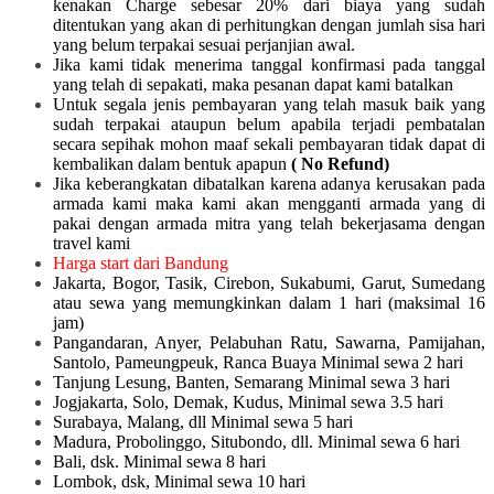
kenakan Charge sebesar 20% dari biaya yang sudah
ditentukan yang akan di perhitungkan dengan jumlah sisa hari
yang belum terpakai sesuai perjanjian awal.
Jika kami tidak menerima tanggal konfirmasi pada tanggal
yang telah di sepakati, maka pesanan dapat kami batalkan
Untuk segala jenis pembayaran yang telah masuk baik yang
sudah terpakai ataupun belum apabila terjadi pembatalan
secara sepihak mohon maaf sekali pembayaran tidak dapat di
kembalikan dalam bentuk apapun
( No Refund)
Jika keberangkatan dibatalkan karena adanya kerusakan pada
armada kami maka kami akan mengganti armada yang di
pakai dengan armada mitra yang telah bekerjasama dengan
travel kami
Harga start dari Bandung
Jakarta, Bogor, Tasik, Cirebon, Sukabumi, Garut, Sumedang
atau sewa yang memungkinkan dalam 1 hari (maksimal 16
jam)
Pangandaran, Anyer, Pelabuhan Ratu, Sawarna, Pamijahan,
Santolo, Pameungpeuk, Ranca Buaya Minimal sewa 2 hari
Tanjung Lesung, Banten, Semarang Minimal sewa 3 hari
Jogjakarta, Solo, Demak, Kudus, Minimal sewa 3.5 hari
Surabaya, Malang, dll Minimal sewa 5 hari
Madura, Probolinggo, Situbondo, dll. Minimal sewa 6 hari
Bali, dsk. Minimal sewa 8 hari
Lombok, dsk, Minimal sewa 10 hari