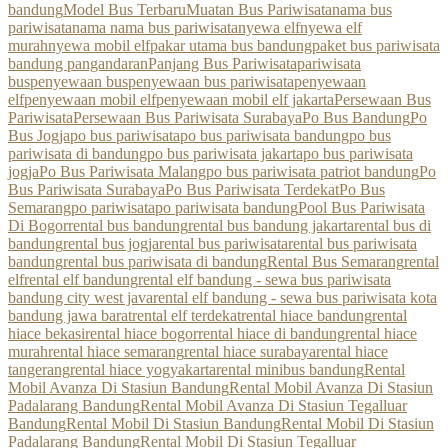
bandung
Model Bus Terbaru
Muatan Bus Pariwisata
nama bus
pariwisata
nama nama bus pariwisata
nyewa elf
nyewa elf
murah
nyewa mobil elf
pakar utama bus bandung
paket bus pariwisata
bandung pangandaran
Panjang Bus Pariwisata
pariwisata
bus
penyewaan bus
penyewaan bus pariwisata
penyewaan
elf
penyewaan mobil elf
penyewaan mobil elf jakarta
Persewaan Bus
Pariwisata
Persewaan Bus Pariwisata Surabaya
Po Bus Bandung
Po
Bus Jogja
po bus pariwisata
po bus pariwisata bandung
po bus
pariwisata di bandung
po bus pariwisata jakarta
po bus pariwisata
jogja
Po Bus Pariwisata Malang
po bus pariwisata patriot bandung
Po
Bus Pariwisata Surabaya
Po Bus Pariwisata Terdekat
Po Bus
Semarang
po pariwisata
po pariwisata bandung
Pool Bus Pariwisata
Di Bogor
rental bus bandung
rental bus bandung jakarta
rental bus di
bandung
rental bus jogja
rental bus pariwisata
rental bus pariwisata
bandung
rental bus pariwisata di bandung
Rental Bus Semarang
rental
elf
rental elf bandung
rental elf bandung - sewa bus pariwisata
bandung city west java
rental elf bandung - sewa bus pariwisata kota
bandung jawa barat
rental elf terdekat
rental hiace bandung
rental
hiace bekasi
rental hiace bogor
rental hiace di bandung
rental hiace
murah
rental hiace semarang
rental hiace surabaya
rental hiace
tangerang
rental hiace yogyakarta
rental minibus bandung
Rental
Mobil Avanza Di Stasiun Bandung
Rental Mobil Avanza Di Stasiun
Padalarang Bandung
Rental Mobil Avanza Di Stasiun Tegalluar
Bandung
Rental Mobil Di Stasiun Bandung
Rental Mobil Di Stasiun
Padalarang Bandung
Rental Mobil Di Stasiun Tegalluar