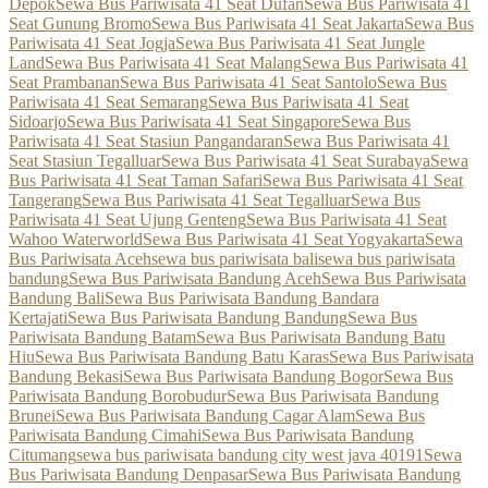
Depok
Sewa Bus Pariwisata 41 Seat Dufan
Sewa Bus Pariwisata 41
Seat Gunung Bromo
Sewa Bus Pariwisata 41 Seat Jakarta
Sewa Bus
Pariwisata 41 Seat Jogja
Sewa Bus Pariwisata 41 Seat Jungle
Land
Sewa Bus Pariwisata 41 Seat Malang
Sewa Bus Pariwisata 41
Seat Prambanan
Sewa Bus Pariwisata 41 Seat Santolo
Sewa Bus
Pariwisata 41 Seat Semarang
Sewa Bus Pariwisata 41 Seat
Sidoarjo
Sewa Bus Pariwisata 41 Seat Singapore
Sewa Bus
Pariwisata 41 Seat Stasiun Pangandaran
Sewa Bus Pariwisata 41
Seat Stasiun Tegalluar
Sewa Bus Pariwisata 41 Seat Surabaya
Sewa
Bus Pariwisata 41 Seat Taman Safari
Sewa Bus Pariwisata 41 Seat
Tangerang
Sewa Bus Pariwisata 41 Seat Tegalluar
Sewa Bus
Pariwisata 41 Seat Ujung Genteng
Sewa Bus Pariwisata 41 Seat
Wahoo Waterworld
Sewa Bus Pariwisata 41 Seat Yogyakarta
Sewa
Bus Pariwisata Aceh
sewa bus pariwisata bali
sewa bus pariwisata
bandung
Sewa Bus Pariwisata Bandung Aceh
Sewa Bus Pariwisata
Bandung Bali
Sewa Bus Pariwisata Bandung Bandara
Kertajati
Sewa Bus Pariwisata Bandung Bandung
Sewa Bus
Pariwisata Bandung Batam
Sewa Bus Pariwisata Bandung Batu
Hiu
Sewa Bus Pariwisata Bandung Batu Karas
Sewa Bus Pariwisata
Bandung Bekasi
Sewa Bus Pariwisata Bandung Bogor
Sewa Bus
Pariwisata Bandung Borobudur
Sewa Bus Pariwisata Bandung
Brunei
Sewa Bus Pariwisata Bandung Cagar Alam
Sewa Bus
Pariwisata Bandung Cimahi
Sewa Bus Pariwisata Bandung
Citumang
sewa bus pariwisata bandung city west java 40191
Sewa
Bus Pariwisata Bandung Denpasar
Sewa Bus Pariwisata Bandung