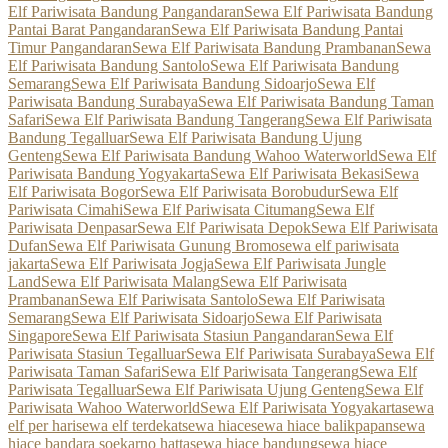
Elf Pariwisata Bandung Pangandaran
Sewa Elf Pariwisata Bandung
Pantai Barat Pangandaran
Sewa Elf Pariwisata Bandung Pantai
Timur Pangandaran
Sewa Elf Pariwisata Bandung Prambanan
Sewa
Elf Pariwisata Bandung Santolo
Sewa Elf Pariwisata Bandung
Semarang
Sewa Elf Pariwisata Bandung Sidoarjo
Sewa Elf
Pariwisata Bandung Surabaya
Sewa Elf Pariwisata Bandung Taman
Safari
Sewa Elf Pariwisata Bandung Tangerang
Sewa Elf Pariwisata
Bandung Tegalluar
Sewa Elf Pariwisata Bandung Ujung
Genteng
Sewa Elf Pariwisata Bandung Wahoo Waterworld
Sewa Elf
Pariwisata Bandung Yogyakarta
Sewa Elf Pariwisata Bekasi
Sewa
Elf Pariwisata Bogor
Sewa Elf Pariwisata Borobudur
Sewa Elf
Pariwisata Cimahi
Sewa Elf Pariwisata Citumang
Sewa Elf
Pariwisata Denpasar
Sewa Elf Pariwisata Depok
Sewa Elf Pariwisata
Dufan
Sewa Elf Pariwisata Gunung Bromo
sewa elf pariwisata
jakarta
Sewa Elf Pariwisata Jogja
Sewa Elf Pariwisata Jungle
Land
Sewa Elf Pariwisata Malang
Sewa Elf Pariwisata
Prambanan
Sewa Elf Pariwisata Santolo
Sewa Elf Pariwisata
Semarang
Sewa Elf Pariwisata Sidoarjo
Sewa Elf Pariwisata
Singapore
Sewa Elf Pariwisata Stasiun Pangandaran
Sewa Elf
Pariwisata Stasiun Tegalluar
Sewa Elf Pariwisata Surabaya
Sewa Elf
Pariwisata Taman Safari
Sewa Elf Pariwisata Tangerang
Sewa Elf
Pariwisata Tegalluar
Sewa Elf Pariwisata Ujung Genteng
Sewa Elf
Pariwisata Wahoo Waterworld
Sewa Elf Pariwisata Yogyakarta
sewa
elf per hari
sewa elf terdekat
sewa hiace
sewa hiace balikpapan
sewa
hiace bandara soekarno hatta
sewa hiace bandung
sewa hiace