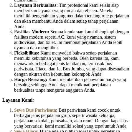
Layanan Berkualitas:
Tim profesional kami selalu siap
memberikan layanan yang ramah dan efisien. Mereka
memiliki pengetahuan yang mendalam tentang rute perjalanan
dan akan membantu Anda dalam setiap tahap perjalanan
Anda.
Fasilitas Modern:
Semua kendaraan kami dilengkapi dengan
fasilitas modern seperti AC, kursi yang nyaman, sistem
audiovisual, dan toilet. Ini membuat perjalanan Anda lebih
nyaman dan menghibur.
Fleksibilitas:
Kami menyadari bahwa setiap perjalanan
memiliki kebutuhan yang berbeda. Oleh karena itu, kami
menawarkan berbagai jenis kendaraan, termasuk bus
pariwisata, Hiace, dan Jet Bus Jumbo, yang dapat disesuaikan
dengan ukuran dan kebutuhan kelompok Anda.
Harga Bersaing:
Kami memberikan penawaran harga yang
bersaing sehingga Anda dapat menikmati perjalanan
berkualitas tanpa menguras anggaran Anda.
Layanan Kami:
Sewa Bus Pariwisata
:
Bus pariwisata kami cocok untuk
berbagai jenis perjalanan grup, seperti wisata keluarga,
perjalanan sekolah, perusahaan, atau reuni. Dengan kapasitas
yang bervariasi, kami memiliki solusi yang tepat untuk Anda.
Sewa Hiace
:
Hiace adalah pilihan ideal untuk perjalanan