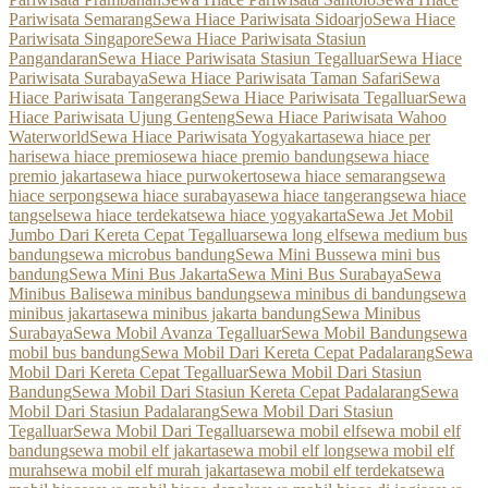
Pariwisata Semarang
Sewa Hiace Pariwisata Sidoarjo
Sewa Hiace
Pariwisata Singapore
Sewa Hiace Pariwisata Stasiun
Pangandaran
Sewa Hiace Pariwisata Stasiun Tegalluar
Sewa Hiace
Pariwisata Surabaya
Sewa Hiace Pariwisata Taman Safari
Sewa
Hiace Pariwisata Tangerang
Sewa Hiace Pariwisata Tegalluar
Sewa
Hiace Pariwisata Ujung Genteng
Sewa Hiace Pariwisata Wahoo
Waterworld
Sewa Hiace Pariwisata Yogyakarta
sewa hiace per
hari
sewa hiace premio
sewa hiace premio bandung
sewa hiace
premio jakarta
sewa hiace purwokerto
sewa hiace semarang
sewa
hiace serpong
sewa hiace surabaya
sewa hiace tangerang
sewa hiace
tangsel
sewa hiace terdekat
sewa hiace yogyakarta
Sewa Jet Mobil
Jumbo Dari Kereta Cepat Tegalluar
sewa long elf
sewa medium bus
bandung
sewa microbus bandung
Sewa Mini Bus
sewa mini bus
bandung
Sewa Mini Bus Jakarta
Sewa Mini Bus Surabaya
Sewa
Minibus Bali
sewa minibus bandung
sewa minibus di bandung
sewa
minibus jakarta
sewa minibus jakarta bandung
Sewa Minibus
Surabaya
Sewa Mobil Avanza Tegalluar
Sewa Mobil Bandung
sewa
mobil bus bandung
Sewa Mobil Dari Kereta Cepat Padalarang
Sewa
Mobil Dari Kereta Cepat Tegalluar
Sewa Mobil Dari Stasiun
Bandung
Sewa Mobil Dari Stasiun Kereta Cepat Padalarang
Sewa
Mobil Dari Stasiun Padalarang
Sewa Mobil Dari Stasiun
Tegalluar
Sewa Mobil Dari Tegalluar
sewa mobil elf
sewa mobil elf
bandung
sewa mobil elf jakarta
sewa mobil elf long
sewa mobil elf
murah
sewa mobil elf murah jakarta
sewa mobil elf terdekat
sewa