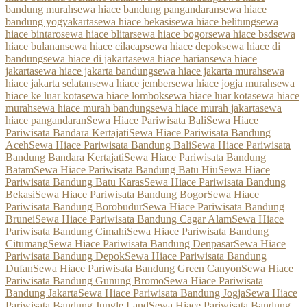
bandung murah
sewa hiace bandung pangandaran
sewa hiace
bandung yogyakarta
sewa hiace bekasi
sewa hiace belitung
sewa
hiace bintaro
sewa hiace blitar
sewa hiace bogor
sewa hiace bsd
sewa
hiace bulanan
sewa hiace cilacap
sewa hiace depok
sewa hiace di
bandung
sewa hiace di jakarta
sewa hiace harian
sewa hiace
jakarta
sewa hiace jakarta bandung
sewa hiace jakarta murah
sewa
hiace jakarta selatan
sewa hiace jember
sewa hiace jogja murah
sewa
hiace ke luar kota
sewa hiace lombok
sewa hiace luar kota
sewa hiace
murah
sewa hiace murah bandung
sewa hiace murah jakarta
sewa
hiace pangandaran
Sewa Hiace Pariwisata Bali
Sewa Hiace
Pariwisata Bandara Kertajati
Sewa Hiace Pariwisata Bandung
Aceh
Sewa Hiace Pariwisata Bandung Bali
Sewa Hiace Pariwisata
Bandung Bandara Kertajati
Sewa Hiace Pariwisata Bandung
Batam
Sewa Hiace Pariwisata Bandung Batu Hiu
Sewa Hiace
Pariwisata Bandung Batu Karas
Sewa Hiace Pariwisata Bandung
Bekasi
Sewa Hiace Pariwisata Bandung Bogor
Sewa Hiace
Pariwisata Bandung Borobudur
Sewa Hiace Pariwisata Bandung
Brunei
Sewa Hiace Pariwisata Bandung Cagar Alam
Sewa Hiace
Pariwisata Bandung Cimahi
Sewa Hiace Pariwisata Bandung
Citumang
Sewa Hiace Pariwisata Bandung Denpasar
Sewa Hiace
Pariwisata Bandung Depok
Sewa Hiace Pariwisata Bandung
Dufan
Sewa Hiace Pariwisata Bandung Green Canyon
Sewa Hiace
Pariwisata Bandung Gunung Bromo
Sewa Hiace Pariwisata
Bandung Jakarta
Sewa Hiace Pariwisata Bandung Jogja
Sewa Hiace
Pariwisata Bandung Jungle Land
Sewa Hiace Pariwisata Bandung