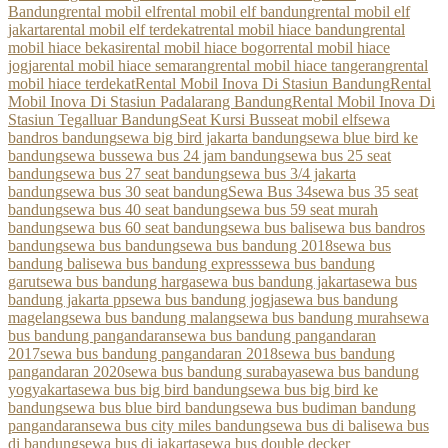
Bandung
rental mobil elf
rental mobil elf bandung
rental mobil elf
jakarta
rental mobil elf terdekat
rental mobil hiace bandung
rental
mobil hiace bekasi
rental mobil hiace bogor
rental mobil hiace
jogja
rental mobil hiace semarang
rental mobil hiace tangerang
rental
mobil hiace terdekat
Rental Mobil Inova Di Stasiun Bandung
Rental
Mobil Inova Di Stasiun Padalarang Bandung
Rental Mobil Inova Di
Stasiun Tegalluar Bandung
Seat Kursi Bus
seat mobil elf
sewa
bandros bandung
sewa big bird jakarta bandung
sewa blue bird ke
bandung
sewa bus
sewa bus 24 jam bandung
sewa bus 25 seat
bandung
sewa bus 27 seat bandung
sewa bus 3/4 jakarta
bandung
sewa bus 30 seat bandung
Sewa Bus 34
sewa bus 35 seat
bandung
sewa bus 40 seat bandung
sewa bus 59 seat murah
bandung
sewa bus 60 seat bandung
sewa bus bali
sewa bus bandros
bandung
sewa bus bandung
sewa bus bandung 2018
sewa bus
bandung bali
sewa bus bandung express
sewa bus bandung
garut
sewa bus bandung harga
sewa bus bandung jakarta
sewa bus
bandung jakarta pp
sewa bus bandung jogja
sewa bus bandung
magelang
sewa bus bandung malang
sewa bus bandung murah
sewa
bus bandung pangandaran
sewa bus bandung pangandaran
2017
sewa bus bandung pangandaran 2018
sewa bus bandung
pangandaran 2020
sewa bus bandung surabaya
sewa bus bandung
yogyakarta
sewa bus big bird bandung
sewa bus big bird ke
bandung
sewa bus blue bird bandung
sewa bus budiman bandung
pangandaran
sewa bus city miles bandung
sewa bus di bali
sewa bus
di bandung
sewa bus di jakarta
sewa bus double decker