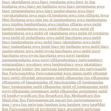
hiace jakarta
harga sewa hiace jogja
harga sewa hiace ke luar
kota
harga sewa hiace per hari
harga sewa hiace premio
harga sewa
hiace semarang
harga sewa hiace surabaya
harga sewa hiace
yogyakarta
harga sewa isuzu elf long
harga sewa long elf
Harga Sewa
Mini Bus
harga sewa mini bus di bandung
harga sewa minibus
harga
sewa minibus bandung
harga sewa minibus elf
harga sewa mobil
bandros bandung
harga sewa mobil elf
harga sewa mobil elf
bandung
harga sewa mobil elf jakarta
harga sewa mobil elf long
harga
sewa mobil elf perhari
harga sewa mobil hiace
harga sewa mobil
hiace bandung
harga sewa mobil hiace jakarta
harga sewa mobil
hiace malang
harga sewa mobil hiace per hari
harga sewa mobil hiace
surabaya
harga sewa mobil toyota hiace
harga sewa mobil travel
hiace
harga sewa toyota hiace
harga sewa travel bandung
pangandaran
harga sewa travel elf
Hargabus
hiace pariwisata
hiace
semarang
hiace sewa
hiace sewa bandung
hiace sewa jakarta
hiace
wisata
jackal holiday bus pariwisata bandung
jenis bus pariwisata
Jet
Bus Pariwisata
Jetbus Pariwisata
jumlah kursi dalam mobil elf
jumlah
kursi mobil elf
jumlah penumpang mobil elf
kapasitas bus elf
kapasitas
elf
kapasitas elf biasa
kapasitas elf hiace
kapasitas elf long
kapasitas
hiace long
kapasitas mobil elf
kapasitas mobil elf long
kapasitas mobil
travel elf
kapasitas penumpang mobil elf
kapasitas penumpang mobil
elf long
Keyword
Kursi Bus Besar
Kursi Bus Medium
Kursi Bus
Mini
Lebar Bus Pariwisata
macam macam bus pariwisata
marjaya
trans l sewa bus pariwisata bandung kota bandung jawa barat
Mini
Bus Pariwisata
mobil elf kecil
mobil hiace sewa
mobil pariwisata