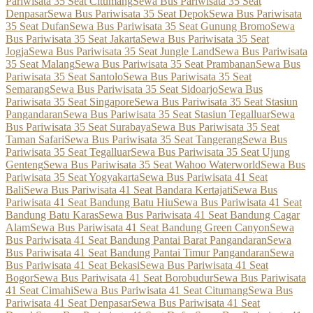
Pariwisata 35 Seat Citumang
Sewa Bus Pariwisata 35 Seat
Denpasar
Sewa Bus Pariwisata 35 Seat Depok
Sewa Bus Pariwisata
35 Seat Dufan
Sewa Bus Pariwisata 35 Seat Gunung Bromo
Sewa
Bus Pariwisata 35 Seat Jakarta
Sewa Bus Pariwisata 35 Seat
Jogja
Sewa Bus Pariwisata 35 Seat Jungle Land
Sewa Bus Pariwisata
35 Seat Malang
Sewa Bus Pariwisata 35 Seat Prambanan
Sewa Bus
Pariwisata 35 Seat Santolo
Sewa Bus Pariwisata 35 Seat
Semarang
Sewa Bus Pariwisata 35 Seat Sidoarjo
Sewa Bus
Pariwisata 35 Seat Singapore
Sewa Bus Pariwisata 35 Seat Stasiun
Pangandaran
Sewa Bus Pariwisata 35 Seat Stasiun Tegalluar
Sewa
Bus Pariwisata 35 Seat Surabaya
Sewa Bus Pariwisata 35 Seat
Taman Safari
Sewa Bus Pariwisata 35 Seat Tangerang
Sewa Bus
Pariwisata 35 Seat Tegalluar
Sewa Bus Pariwisata 35 Seat Ujung
Genteng
Sewa Bus Pariwisata 35 Seat Wahoo Waterworld
Sewa Bus
Pariwisata 35 Seat Yogyakarta
Sewa Bus Pariwisata 41 Seat
Bali
Sewa Bus Pariwisata 41 Seat Bandara Kertajati
Sewa Bus
Pariwisata 41 Seat Bandung Batu Hiu
Sewa Bus Pariwisata 41 Seat
Bandung Batu Karas
Sewa Bus Pariwisata 41 Seat Bandung Cagar
Alam
Sewa Bus Pariwisata 41 Seat Bandung Green Canyon
Sewa
Bus Pariwisata 41 Seat Bandung Pantai Barat Pangandaran
Sewa
Bus Pariwisata 41 Seat Bandung Pantai Timur Pangandaran
Sewa
Bus Pariwisata 41 Seat Bekasi
Sewa Bus Pariwisata 41 Seat
Bogor
Sewa Bus Pariwisata 41 Seat Borobudur
Sewa Bus Pariwisata
41 Seat Cimahi
Sewa Bus Pariwisata 41 Seat Citumang
Sewa Bus
Pariwisata 41 Seat Denpasar
Sewa Bus Pariwisata 41 Seat