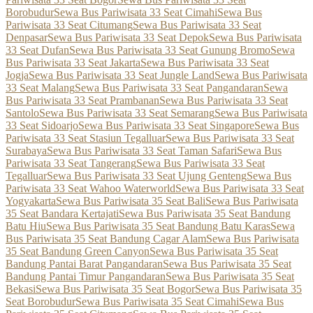
Borobudur
Sewa Bus Pariwisata 33 Seat Cimahi
Sewa Bus
Pariwisata 33 Seat Citumang
Sewa Bus Pariwisata 33 Seat
Denpasar
Sewa Bus Pariwisata 33 Seat Depok
Sewa Bus Pariwisata
33 Seat Dufan
Sewa Bus Pariwisata 33 Seat Gunung Bromo
Sewa
Bus Pariwisata 33 Seat Jakarta
Sewa Bus Pariwisata 33 Seat
Jogja
Sewa Bus Pariwisata 33 Seat Jungle Land
Sewa Bus Pariwisata
33 Seat Malang
Sewa Bus Pariwisata 33 Seat Pangandaran
Sewa
Bus Pariwisata 33 Seat Prambanan
Sewa Bus Pariwisata 33 Seat
Santolo
Sewa Bus Pariwisata 33 Seat Semarang
Sewa Bus Pariwisata
33 Seat Sidoarjo
Sewa Bus Pariwisata 33 Seat Singapore
Sewa Bus
Pariwisata 33 Seat Stasiun Tegalluar
Sewa Bus Pariwisata 33 Seat
Surabaya
Sewa Bus Pariwisata 33 Seat Taman Safari
Sewa Bus
Pariwisata 33 Seat Tangerang
Sewa Bus Pariwisata 33 Seat
Tegalluar
Sewa Bus Pariwisata 33 Seat Ujung Genteng
Sewa Bus
Pariwisata 33 Seat Wahoo Waterworld
Sewa Bus Pariwisata 33 Seat
Yogyakarta
Sewa Bus Pariwisata 35 Seat Bali
Sewa Bus Pariwisata
35 Seat Bandara Kertajati
Sewa Bus Pariwisata 35 Seat Bandung
Batu Hiu
Sewa Bus Pariwisata 35 Seat Bandung Batu Karas
Sewa
Bus Pariwisata 35 Seat Bandung Cagar Alam
Sewa Bus Pariwisata
35 Seat Bandung Green Canyon
Sewa Bus Pariwisata 35 Seat
Bandung Pantai Barat Pangandaran
Sewa Bus Pariwisata 35 Seat
Bandung Pantai Timur Pangandaran
Sewa Bus Pariwisata 35 Seat
Bekasi
Sewa Bus Pariwisata 35 Seat Bogor
Sewa Bus Pariwisata 35
Seat Borobudur
Sewa Bus Pariwisata 35 Seat Cimahi
Sewa Bus