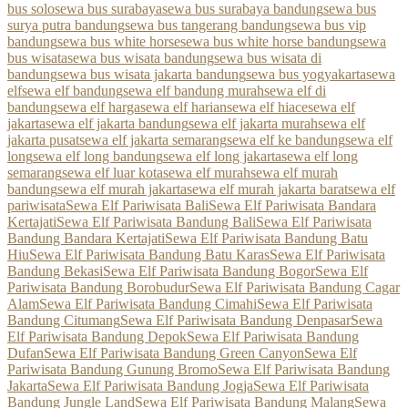
bus solo
sewa bus surabaya
sewa bus surabaya bandung
sewa bus
surya putra bandung
sewa bus tangerang bandung
sewa bus vip
bandung
sewa bus white horse
sewa bus white horse bandung
sewa
bus wisata
sewa bus wisata bandung
sewa bus wisata di
bandung
sewa bus wisata jakarta bandung
sewa bus yogyakarta
sewa
elf
sewa elf bandung
sewa elf bandung murah
sewa elf di
bandung
sewa elf harga
sewa elf harian
sewa elf hiace
sewa elf
jakarta
sewa elf jakarta bandung
sewa elf jakarta murah
sewa elf
jakarta pusat
sewa elf jakarta semarang
sewa elf ke bandung
sewa elf
long
sewa elf long bandung
sewa elf long jakarta
sewa elf long
semarang
sewa elf luar kota
sewa elf murah
sewa elf murah
bandung
sewa elf murah jakarta
sewa elf murah jakarta barat
sewa elf
pariwisata
Sewa Elf Pariwisata Bali
Sewa Elf Pariwisata Bandara
Kertajati
Sewa Elf Pariwisata Bandung Bali
Sewa Elf Pariwisata
Bandung Bandara Kertajati
Sewa Elf Pariwisata Bandung Batu
Hiu
Sewa Elf Pariwisata Bandung Batu Karas
Sewa Elf Pariwisata
Bandung Bekasi
Sewa Elf Pariwisata Bandung Bogor
Sewa Elf
Pariwisata Bandung Borobudur
Sewa Elf Pariwisata Bandung Cagar
Alam
Sewa Elf Pariwisata Bandung Cimahi
Sewa Elf Pariwisata
Bandung Citumang
Sewa Elf Pariwisata Bandung Denpasar
Sewa
Elf Pariwisata Bandung Depok
Sewa Elf Pariwisata Bandung
Dufan
Sewa Elf Pariwisata Bandung Green Canyon
Sewa Elf
Pariwisata Bandung Gunung Bromo
Sewa Elf Pariwisata Bandung
Jakarta
Sewa Elf Pariwisata Bandung Jogja
Sewa Elf Pariwisata
Bandung Jungle Land
Sewa Elf Pariwisata Bandung Malang
Sewa