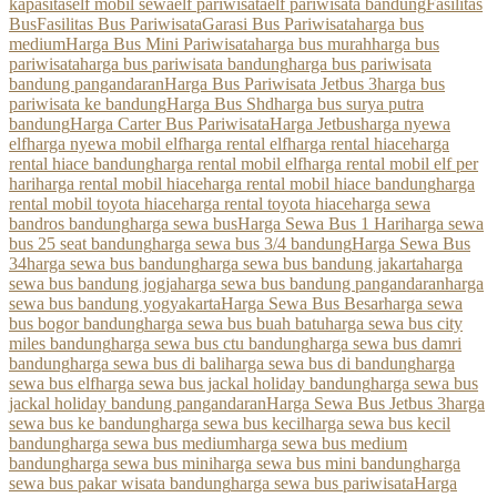
kapasitas
elf mobil sewa
elf pariwisata
elf pariwisata bandung
Fasilitas
Bus
Fasilitas Bus Pariwisata
Garasi Bus Pariwisata
harga bus
medium
Harga Bus Mini Pariwisata
harga bus murah
harga bus
pariwisata
harga bus pariwisata bandung
harga bus pariwisata
bandung pangandaran
Harga Bus Pariwisata Jetbus 3
harga bus
pariwisata ke bandung
Harga Bus Shd
harga bus surya putra
bandung
Harga Carter Bus Pariwisata
Harga Jetbus
harga nyewa
elf
harga nyewa mobil elf
harga rental elf
harga rental hiace
harga
rental hiace bandung
harga rental mobil elf
harga rental mobil elf per
hari
harga rental mobil hiace
harga rental mobil hiace bandung
harga
rental mobil toyota hiace
harga rental toyota hiace
harga sewa
bandros bandung
harga sewa bus
Harga Sewa Bus 1 Hari
harga sewa
bus 25 seat bandung
harga sewa bus 3/4 bandung
Harga Sewa Bus
34
harga sewa bus bandung
harga sewa bus bandung jakarta
harga
sewa bus bandung jogja
harga sewa bus bandung pangandaran
harga
sewa bus bandung yogyakarta
Harga Sewa Bus Besar
harga sewa
bus bogor bandung
harga sewa bus buah batu
harga sewa bus city
miles bandung
harga sewa bus ctu bandung
harga sewa bus damri
bandung
harga sewa bus di bali
harga sewa bus di bandung
harga
sewa bus elf
harga sewa bus jackal holiday bandung
harga sewa bus
jackal holiday bandung pangandaran
Harga Sewa Bus Jetbus 3
harga
sewa bus ke bandung
harga sewa bus kecil
harga sewa bus kecil
bandung
harga sewa bus medium
harga sewa bus medium
bandung
harga sewa bus mini
harga sewa bus mini bandung
harga
sewa bus pakar wisata bandung
harga sewa bus pariwisata
Harga