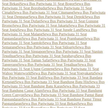
Seat Bekasi
Sewa Bus Pariwisata 31 Seat Bogor
Sewa Bus
Pariwisata 31 Seat Borobudur
Sewa Bus Pariwisata 31 Seat
Cimahi
Sewa Bus Pariwisata 31 Seat Citumang
Sewa Bus Pariwisata
31 Seat Denpasar
Sewa Bus Pariwisata 31 Seat Depok
Sewa Bus
Pariwisata 31 Seat Dufan
Sewa Bus Pariwisata 31 Seat Gunung
Bromo
Sewa Bus Pariwisata 31 Seat Jakarta
Sewa Bus Pariwisata 31
Seat Jogja
Sewa Bus Pariwisata 31 Seat Jungle Land
Sewa Bus
Pariwisata 31 Seat Malang
Sewa Bus Pariwisata 31 Seat
Pangandaran
Sewa Bus Pariwisata 31 Seat Prambanan
Sewa Bus
Pariwisata 31 Seat Santolo
Sewa Bus Pariwisata 31 Seat
Semarang
Sewa Bus Pariwisata 31 Seat Sidoarjo
Sewa Bus
Pariwisata 31 Seat Singapore
Sewa Bus Pariwisata 31 Seat Stasiun
Tegalluar
Sewa Bus Pariwisata 31 Seat Surabaya
Sewa Bus
Pariwisata 31 Seat Taman Safari
Sewa Bus Pariwisata 31 Seat
Tangerang
Sewa Bus Pariwisata 31 Seat Tegalluar
Sewa Bus
Pariwisata 31 Seat Ujung Genteng
Sewa Bus Pariwisata 31 Seat
Wahoo Waterworld
Sewa Bus Pariwisata 31 Seat Yogyakarta
Sewa
Bus Pariwisata 33 Seat Bali
Sewa Bus Pariwisata 33 Seat Bandara
Kertajati
Sewa Bus Pariwisata 33 Seat Bandung Batu Hiu
Sewa Bus
Pariwisata 33 Seat Bandung Batu Karas
Sewa Bus Pariwisata 33
Seat Bandung Cagar Alam
Sewa Bus Pariwisata 33 Seat Bandung
Green Canyon
Sewa Bus Pariwisata 33 Seat Bandung Pantai Barat
Pangandaran
Sewa Bus Pariwisata 33 Seat Bandung Pantai Timur
Pangandaran
Sewa Bus Pariwisata 33 Seat Bekasi
Sewa Bus
Pariwisata 33 Seat Bogor
Sewa Bus Pariwisata 33 Seat