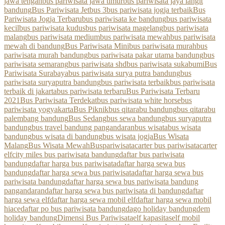
jawa tengah
bus pariwisata jawa timur
bus pariwisata jaya langit
bandung
Bus Pariwisata Jetbus 3
bus pariwisata jogja terbaik
Bus
Pariwisata Jogja Terbaru
bus pariwisata ke bandung
bus pariwisata
kecil
bus pariwisata kudus
bus pariwisata magelang
bus pariwisata
malang
bus pariwisata medium
bus pariwisata mewah
bus pariwisata
mewah di bandung
Bus Pariwisata Mini
bus pariwisata murah
bus
pariwisata murah bandung
bus pariwisata pakar utama bandung
bus
pariwisata semarang
bus pariwisata shd
bus pariwisata sukabumi
Bus
Pariwisata Surabaya
bus pariwisata surya putra bandung
bus
pariwisata suryaputra bandung
bus pariwisata terbaik
bus pariwisata
terbaik di jakarta
bus pariwisata terbaru
Bus Pariwisata Terbaru
2021
Bus Pariwisata Terdekat
bus pariwisata white horse
bus
pariwisata yogyakarta
Bus Piknik
bus qitarabu bandung
bus qitarabu
palembang bandung
Bus Sedang
bus sewa bandung
bus suryaputra
bandung
bus travel bandung pangandaran
bus wisata
bus wisata
bandung
bus wisata di bandung
bus wisata jogja
Bus Wisata
Malang
Bus Wisata Mewah
Buspariwisata
carter bus pariwisata
carter
elf
city miles bus pariwisata bandung
daftar bus pariwisata
bandung
daftar harga bus pariwisata
daftar harga sewa bus
bandung
daftar harga sewa bus pariwisata
daftar harga sewa bus
pariwisata bandung
daftar harga sewa bus pariwisata bandung
pangandaran
daftar harga sewa bus pariwisata di bandung
daftar
harga sewa elf
daftar harga sewa mobil elf
daftar harga sewa mobil
hiace
daftar po bus pariwisata bandung
dago holiday bandung
dem
holiday bandung
Dimensi Bus Pariwisata
elf kapasitas
elf mobil