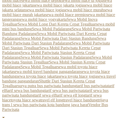
mobil hiace
sewa mobil hiace depok
sewa mobil hiace di jogja
sewa
mobil hiace jakarta
sewa mobil hiace jakarta jogja
sewa mobil hiace
jakarta selatan
sewa mobil hiace jogja
sewa mobil hiace murah
sewa
mobil hiace murah jakarta
sewa mobil hiace premio
sewa mobil hiace
tangerang
sewa mobil hiace yogyakarta
Sewa Mobil Inova
Tegalluar
Sewa Mobil Long Dari Kereta Cepat Tegalluar
sewa mobil
mini bus bandung
Sewa Mobil Padalarang
Sewa Mobil Pariwisata
Bandung Padalarang
Sewa Mobil Pariwisata Dari Kereta Cepat
Padalarang
Sewa Mobil Pariwisata Dari Stasiun Bandung
Sewa
Mobil Pariwisata Dari Stasiun Padalarang
Sewa Mobil Pariwisata
Dari Stasiun Tegalluar
Sewa Mobil Pariwisata Kereta Cepat
Padalarang
Sewa Mobil Pariwisata Stasiun Kereta Cepat
Padalarang
Sewa Mobil Pariwisata Stasiun Padalarang
Sewa Mobil
Pariwisata Stasiun Tegalluar
Sewa Mobil Stasiun Kereta Cepat
Padalarang
Sewa Mobil Tegalluar
sewa mobil toyota hiace
jakarta
sewa mobil travel bandung pangandaran
sewa toyota hiace
bandung
sewa toyota hiace jakarta
sewa toyota hiace jogja
sewa travel
bandung pangandaran
Shuttle Dari Stasiun Kereta Cepat
Tegalluar
surya putra bus pariwisata bandung
tarif bus pariwisata
tarif
elf
tarif sewa bus bandung
tarif sewa bus pariwisata
tarif sewa bus
pariwisata bandung
tarif sewa elf
tarif sewa elf long
tarif sewa
hiace
toyota hiace sewa
travel elf long
travel hiace bandung
trijaya
trans l sewa bus pariwisata kota bandung jawa barat
Vendor Bus
Pariwisata