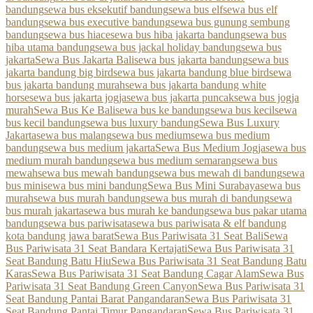
bandung
sewa bus eksekutif bandung
sewa bus elf
sewa bus elf
bandung
sewa bus executive bandung
sewa bus gunung sembung
bandung
sewa bus hiace
sewa bus hiba jakarta bandung
sewa bus
hiba utama bandung
sewa bus jackal holiday bandung
sewa bus
jakarta
Sewa Bus Jakarta Bali
sewa bus jakarta bandung
sewa bus
jakarta bandung big bird
sewa bus jakarta bandung blue bird
sewa
bus jakarta bandung murah
sewa bus jakarta bandung white
horse
sewa bus jakarta jogja
sewa bus jakarta puncak
sewa bus jogja
murah
Sewa Bus Ke Bali
sewa bus ke bandung
sewa bus kecil
sewa
bus kecil bandung
sewa bus luxury bandung
Sewa Bus Luxury
Jakarta
sewa bus malang
sewa bus medium
sewa bus medium
bandung
sewa bus medium jakarta
Sewa Bus Medium Jogja
sewa bus
medium murah bandung
sewa bus medium semarang
sewa bus
mewah
sewa bus mewah bandung
sewa bus mewah di bandung
sewa
bus mini
sewa bus mini bandung
Sewa Bus Mini Surabaya
sewa bus
murah
sewa bus murah bandung
sewa bus murah di bandung
sewa
bus murah jakarta
sewa bus murah ke bandung
sewa bus pakar utama
bandung
sewa bus pariwisata
sewa bus pariwisata & elf bandung
kota bandung jawa barat
Sewa Bus Pariwisata 31 Seat Bali
Sewa
Bus Pariwisata 31 Seat Bandara Kertajati
Sewa Bus Pariwisata 31
Seat Bandung Batu Hiu
Sewa Bus Pariwisata 31 Seat Bandung Batu
Karas
Sewa Bus Pariwisata 31 Seat Bandung Cagar Alam
Sewa Bus
Pariwisata 31 Seat Bandung Green Canyon
Sewa Bus Pariwisata 31
Seat Bandung Pantai Barat Pangandaran
Sewa Bus Pariwisata 31
Seat Bandung Pantai Timur Pangandaran
Sewa Bus Pariwisata 31