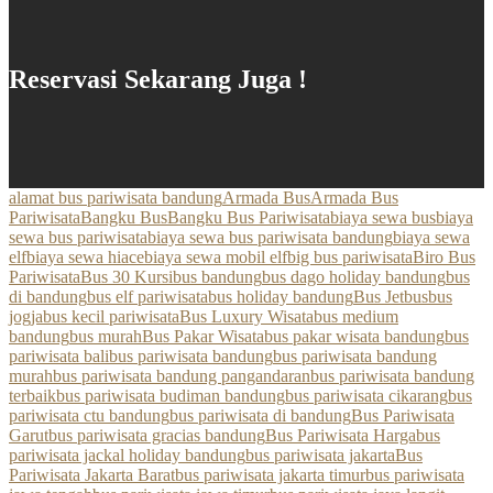
Reservasi Sekarang Juga !
alamat bus pariwisata bandung
Armada Bus
Armada Bus
Pariwisata
Bangku Bus
Bangku Bus Pariwisata
biaya sewa bus
biaya
sewa bus pariwisata
biaya sewa bus pariwisata bandung
biaya sewa
elf
biaya sewa hiace
biaya sewa mobil elf
big bus pariwisata
Biro Bus
Pariwisata
Bus 30 Kursi
bus bandung
bus dago holiday bandung
bus
di bandung
bus elf pariwisata
bus holiday bandung
Bus Jetbus
bus
jogja
bus kecil pariwisata
Bus Luxury Wisata
bus medium
bandung
bus murah
Bus Pakar Wisata
bus pakar wisata bandung
bus
pariwisata bali
bus pariwisata bandung
bus pariwisata bandung
murah
bus pariwisata bandung pangandaran
bus pariwisata bandung
terbaik
bus pariwisata budiman bandung
bus pariwisata cikarang
bus
pariwisata ctu bandung
bus pariwisata di bandung
Bus Pariwisata
Garut
bus pariwisata gracias bandung
Bus Pariwisata Harga
bus
pariwisata jackal holiday bandung
bus pariwisata jakarta
Bus
Pariwisata Jakarta Barat
bus pariwisata jakarta timur
bus pariwisata