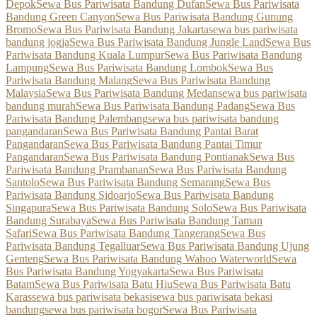
Depok
Sewa Bus Pariwisata Bandung Dufan
Sewa Bus Pariwisata
Bandung Green Canyon
Sewa Bus Pariwisata Bandung Gunung
Bromo
Sewa Bus Pariwisata Bandung Jakarta
sewa bus pariwisata
bandung jogja
Sewa Bus Pariwisata Bandung Jungle Land
Sewa Bus
Pariwisata Bandung Kuala Lumpur
Sewa Bus Pariwisata Bandung
Lampung
Sewa Bus Pariwisata Bandung Lombok
Sewa Bus
Pariwisata Bandung Malang
Sewa Bus Pariwisata Bandung
Malaysia
Sewa Bus Pariwisata Bandung Medan
sewa bus pariwisata
bandung murah
Sewa Bus Pariwisata Bandung Padang
Sewa Bus
Pariwisata Bandung Palembang
sewa bus pariwisata bandung
pangandaran
Sewa Bus Pariwisata Bandung Pantai Barat
Pangandaran
Sewa Bus Pariwisata Bandung Pantai Timur
Pangandaran
Sewa Bus Pariwisata Bandung Pontianak
Sewa Bus
Pariwisata Bandung Prambanan
Sewa Bus Pariwisata Bandung
Santolo
Sewa Bus Pariwisata Bandung Semarang
Sewa Bus
Pariwisata Bandung Sidoarjo
Sewa Bus Pariwisata Bandung
Singapura
Sewa Bus Pariwisata Bandung Solo
Sewa Bus Pariwisata
Bandung Surabaya
Sewa Bus Pariwisata Bandung Taman
Safari
Sewa Bus Pariwisata Bandung Tangerang
Sewa Bus
Pariwisata Bandung Tegalluar
Sewa Bus Pariwisata Bandung Ujung
Genteng
Sewa Bus Pariwisata Bandung Wahoo Waterworld
Sewa
Bus Pariwisata Bandung Yogyakarta
Sewa Bus Pariwisata
Batam
Sewa Bus Pariwisata Batu Hiu
Sewa Bus Pariwisata Batu
Karas
sewa bus pariwisata bekasi
sewa bus pariwisata bekasi
bandung
sewa bus pariwisata bogor
Sewa Bus Pariwisata