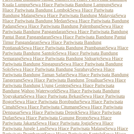
Kuala Lumpur
Sewa Hiace Pariwisata Bandung Lampung
Sewa
Hiace Pariwisata Bandung Lombok
Sewa Hiace Pariwisata
Bandung Malang
Sewa Hiace Pariwisata Bandung Malaysia
Sewa
Hiace Pariwisata Bandung Medan
Sewa Hiace Pariwisata Bandung
Padang
Sewa Hiace Pariwisata Bandung Palembang
Sewa Hiace
Pariwisata Bandung Pangandaran
Sewa Hiace Pariwisata Bandung
Pantai Barat Pangandaran
Sewa Hiace Pariwisata Bandung Pantai
Timur Pangandaran
Sewa Hiace Pariwisata Bandung
Pontianak
Sewa Hiace Pariwisata Bandung Prambanan
Sewa Hiace
Pariwisata Bandung Santolo
Sewa Hiace Pariwisata Bandung
Semarang
Sewa Hiace Pariwisata Bandung Sidoarjo
Sewa Hiace
Pariwisata Bandung Singapura
Sewa Hiace Pariwisata Bandung
Solo
Sewa Hiace Pariwisata Bandung Surabaya
Sewa Hiace
Pariwisata Bandung Taman Safari
Sewa Hiace Pariwisata Bandung
Tangerang
Sewa Hiace Pariwisata Bandung Tegalluar
Sewa Hiace
Pariwisata Bandung Ujung Genteng
Sewa Hiace Pariwisata
Bandung Wahoo Waterworld
Sewa Hiace Pariwisata Bandung
Yogyakarta
Sewa Hiace Pariwisata Bekasi
Sewa Hiace Pariwisata
Bogor
Sewa Hiace Pariwisata Borobudur
Sewa Hiace Pariwisata
Cimahi
Sewa Hiace Pariwisata Citumang
Sewa Hiace Pariwisata
Denpasar
Sewa Hiace Pariwisata Depok
Sewa Hiace Pariwisata
Dufan
Sewa Hiace Pariwisata Gunung Bromo
Sewa Hiace
Pariwisata Jakarta
Sewa Hiace Pariwisata Jogja
Sewa Hiace
Pariwisata Jungle Land
Sewa Hiace Pariwisata Malang
Sewa Hiace
Pariwisata Prambanan
Sewa Hiace Pariwisata Santolo
Sewa Hiace