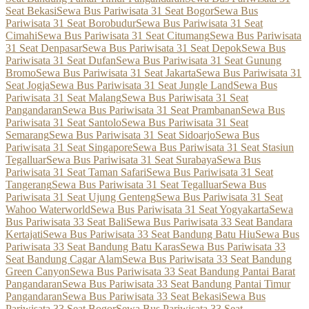
Seat Bekasi
Sewa Bus Pariwisata 31 Seat Bogor
Sewa Bus
Pariwisata 31 Seat Borobudur
Sewa Bus Pariwisata 31 Seat
Cimahi
Sewa Bus Pariwisata 31 Seat Citumang
Sewa Bus Pariwisata
31 Seat Denpasar
Sewa Bus Pariwisata 31 Seat Depok
Sewa Bus
Pariwisata 31 Seat Dufan
Sewa Bus Pariwisata 31 Seat Gunung
Bromo
Sewa Bus Pariwisata 31 Seat Jakarta
Sewa Bus Pariwisata 31
Seat Jogja
Sewa Bus Pariwisata 31 Seat Jungle Land
Sewa Bus
Pariwisata 31 Seat Malang
Sewa Bus Pariwisata 31 Seat
Pangandaran
Sewa Bus Pariwisata 31 Seat Prambanan
Sewa Bus
Pariwisata 31 Seat Santolo
Sewa Bus Pariwisata 31 Seat
Semarang
Sewa Bus Pariwisata 31 Seat Sidoarjo
Sewa Bus
Pariwisata 31 Seat Singapore
Sewa Bus Pariwisata 31 Seat Stasiun
Tegalluar
Sewa Bus Pariwisata 31 Seat Surabaya
Sewa Bus
Pariwisata 31 Seat Taman Safari
Sewa Bus Pariwisata 31 Seat
Tangerang
Sewa Bus Pariwisata 31 Seat Tegalluar
Sewa Bus
Pariwisata 31 Seat Ujung Genteng
Sewa Bus Pariwisata 31 Seat
Wahoo Waterworld
Sewa Bus Pariwisata 31 Seat Yogyakarta
Sewa
Bus Pariwisata 33 Seat Bali
Sewa Bus Pariwisata 33 Seat Bandara
Kertajati
Sewa Bus Pariwisata 33 Seat Bandung Batu Hiu
Sewa Bus
Pariwisata 33 Seat Bandung Batu Karas
Sewa Bus Pariwisata 33
Seat Bandung Cagar Alam
Sewa Bus Pariwisata 33 Seat Bandung
Green Canyon
Sewa Bus Pariwisata 33 Seat Bandung Pantai Barat
Pangandaran
Sewa Bus Pariwisata 33 Seat Bandung Pantai Timur
Pangandaran
Sewa Bus Pariwisata 33 Seat Bekasi
Sewa Bus
Pariwisata 33 Seat Bogor
Sewa Bus Pariwisata 33 Seat