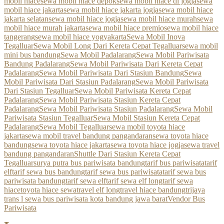
mobil hiace
sewa mobil hiace depok
sewa mobil hiace di jogja
sewa
mobil hiace jakarta
sewa mobil hiace jakarta jogja
sewa mobil hiace
jakarta selatan
sewa mobil hiace jogja
sewa mobil hiace murah
sewa
mobil hiace murah jakarta
sewa mobil hiace premio
sewa mobil hiace
tangerang
sewa mobil hiace yogyakarta
Sewa Mobil Inova
Tegalluar
Sewa Mobil Long Dari Kereta Cepat Tegalluar
sewa mobil
mini bus bandung
Sewa Mobil Padalarang
Sewa Mobil Pariwisata
Bandung Padalarang
Sewa Mobil Pariwisata Dari Kereta Cepat
Padalarang
Sewa Mobil Pariwisata Dari Stasiun Bandung
Sewa
Mobil Pariwisata Dari Stasiun Padalarang
Sewa Mobil Pariwisata
Dari Stasiun Tegalluar
Sewa Mobil Pariwisata Kereta Cepat
Padalarang
Sewa Mobil Pariwisata Stasiun Kereta Cepat
Padalarang
Sewa Mobil Pariwisata Stasiun Padalarang
Sewa Mobil
Pariwisata Stasiun Tegalluar
Sewa Mobil Stasiun Kereta Cepat
Padalarang
Sewa Mobil Tegalluar
sewa mobil toyota hiace
jakarta
sewa mobil travel bandung pangandaran
sewa toyota hiace
bandung
sewa toyota hiace jakarta
sewa toyota hiace jogja
sewa travel
bandung pangandaran
Shuttle Dari Stasiun Kereta Cepat
Tegalluar
surya putra bus pariwisata bandung
tarif bus pariwisata
tarif
elf
tarif sewa bus bandung
tarif sewa bus pariwisata
tarif sewa bus
pariwisata bandung
tarif sewa elf
tarif sewa elf long
tarif sewa
hiace
toyota hiace sewa
travel elf long
travel hiace bandung
trijaya
trans l sewa bus pariwisata kota bandung jawa barat
Vendor Bus
Pariwisata