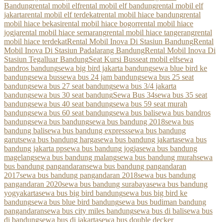
Bandung
rental mobil elf
rental mobil elf bandung
rental mobil elf
jakarta
rental mobil elf terdekat
rental mobil hiace bandung
rental
mobil hiace bekasi
rental mobil hiace bogor
rental mobil hiace
jogja
rental mobil hiace semarang
rental mobil hiace tangerang
rental
mobil hiace terdekat
Rental Mobil Inova Di Stasiun Bandung
Rental
Mobil Inova Di Stasiun Padalarang Bandung
Rental Mobil Inova Di
Stasiun Tegalluar Bandung
Seat Kursi Bus
seat mobil elf
sewa
bandros bandung
sewa big bird jakarta bandung
sewa blue bird ke
bandung
sewa bus
sewa bus 24 jam bandung
sewa bus 25 seat
bandung
sewa bus 27 seat bandung
sewa bus 3/4 jakarta
bandung
sewa bus 30 seat bandung
Sewa Bus 34
sewa bus 35 seat
bandung
sewa bus 40 seat bandung
sewa bus 59 seat murah
bandung
sewa bus 60 seat bandung
sewa bus bali
sewa bus bandros
bandung
sewa bus bandung
sewa bus bandung 2018
sewa bus
bandung bali
sewa bus bandung express
sewa bus bandung
garut
sewa bus bandung harga
sewa bus bandung jakarta
sewa bus
bandung jakarta pp
sewa bus bandung jogja
sewa bus bandung
magelang
sewa bus bandung malang
sewa bus bandung murah
sewa
bus bandung pangandaran
sewa bus bandung pangandaran
2017
sewa bus bandung pangandaran 2018
sewa bus bandung
pangandaran 2020
sewa bus bandung surabaya
sewa bus bandung
yogyakarta
sewa bus big bird bandung
sewa bus big bird ke
bandung
sewa bus blue bird bandung
sewa bus budiman bandung
pangandaran
sewa bus city miles bandung
sewa bus di bali
sewa bus
di bandung
sewa bus di jakarta
sewa bus double decker