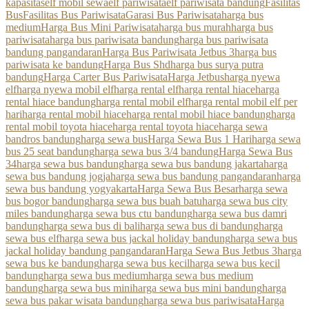
kapasitas
elf mobil sewa
elf pariwisata
elf pariwisata bandung
Fasilitas
Bus
Fasilitas Bus Pariwisata
Garasi Bus Pariwisata
harga bus
medium
Harga Bus Mini Pariwisata
harga bus murah
harga bus
pariwisata
harga bus pariwisata bandung
harga bus pariwisata
bandung pangandaran
Harga Bus Pariwisata Jetbus 3
harga bus
pariwisata ke bandung
Harga Bus Shd
harga bus surya putra
bandung
Harga Carter Bus Pariwisata
Harga Jetbus
harga nyewa
elf
harga nyewa mobil elf
harga rental elf
harga rental hiace
harga
rental hiace bandung
harga rental mobil elf
harga rental mobil elf per
hari
harga rental mobil hiace
harga rental mobil hiace bandung
harga
rental mobil toyota hiace
harga rental toyota hiace
harga sewa
bandros bandung
harga sewa bus
Harga Sewa Bus 1 Hari
harga sewa
bus 25 seat bandung
harga sewa bus 3/4 bandung
Harga Sewa Bus
34
harga sewa bus bandung
harga sewa bus bandung jakarta
harga
sewa bus bandung jogja
harga sewa bus bandung pangandaran
harga
sewa bus bandung yogyakarta
Harga Sewa Bus Besar
harga sewa
bus bogor bandung
harga sewa bus buah batu
harga sewa bus city
miles bandung
harga sewa bus ctu bandung
harga sewa bus damri
bandung
harga sewa bus di bali
harga sewa bus di bandung
harga
sewa bus elf
harga sewa bus jackal holiday bandung
harga sewa bus
jackal holiday bandung pangandaran
Harga Sewa Bus Jetbus 3
harga
sewa bus ke bandung
harga sewa bus kecil
harga sewa bus kecil
bandung
harga sewa bus medium
harga sewa bus medium
bandung
harga sewa bus mini
harga sewa bus mini bandung
harga
sewa bus pakar wisata bandung
harga sewa bus pariwisata
Harga