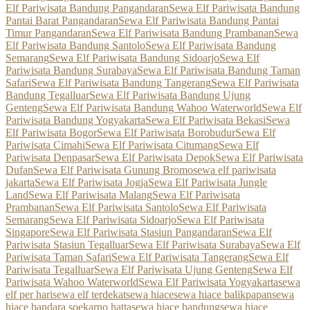
Elf Pariwisata Bandung Pangandaran
Sewa Elf Pariwisata Bandung
Pantai Barat Pangandaran
Sewa Elf Pariwisata Bandung Pantai
Timur Pangandaran
Sewa Elf Pariwisata Bandung Prambanan
Sewa
Elf Pariwisata Bandung Santolo
Sewa Elf Pariwisata Bandung
Semarang
Sewa Elf Pariwisata Bandung Sidoarjo
Sewa Elf
Pariwisata Bandung Surabaya
Sewa Elf Pariwisata Bandung Taman
Safari
Sewa Elf Pariwisata Bandung Tangerang
Sewa Elf Pariwisata
Bandung Tegalluar
Sewa Elf Pariwisata Bandung Ujung
Genteng
Sewa Elf Pariwisata Bandung Wahoo Waterworld
Sewa Elf
Pariwisata Bandung Yogyakarta
Sewa Elf Pariwisata Bekasi
Sewa
Elf Pariwisata Bogor
Sewa Elf Pariwisata Borobudur
Sewa Elf
Pariwisata Cimahi
Sewa Elf Pariwisata Citumang
Sewa Elf
Pariwisata Denpasar
Sewa Elf Pariwisata Depok
Sewa Elf Pariwisata
Dufan
Sewa Elf Pariwisata Gunung Bromo
sewa elf pariwisata
jakarta
Sewa Elf Pariwisata Jogja
Sewa Elf Pariwisata Jungle
Land
Sewa Elf Pariwisata Malang
Sewa Elf Pariwisata
Prambanan
Sewa Elf Pariwisata Santolo
Sewa Elf Pariwisata
Semarang
Sewa Elf Pariwisata Sidoarjo
Sewa Elf Pariwisata
Singapore
Sewa Elf Pariwisata Stasiun Pangandaran
Sewa Elf
Pariwisata Stasiun Tegalluar
Sewa Elf Pariwisata Surabaya
Sewa Elf
Pariwisata Taman Safari
Sewa Elf Pariwisata Tangerang
Sewa Elf
Pariwisata Tegalluar
Sewa Elf Pariwisata Ujung Genteng
Sewa Elf
Pariwisata Wahoo Waterworld
Sewa Elf Pariwisata Yogyakarta
sewa
elf per hari
sewa elf terdekat
sewa hiace
sewa hiace balikpapan
sewa
hiace bandara soekarno hatta
sewa hiace bandung
sewa hiace