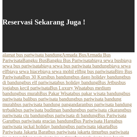
Reservasi Sekarang Juga !
alamat bus pariwisata bandung
Armada Bus
Armada Bus
Pariwisata
Bangku Bus
Bangku Bus Pariwisata
biaya sewa bus
biaya
sewa bus pariwisata
biaya sewa bus pariwisata bandung
biaya sewa
elf
biaya sewa hiace
biaya sewa mobil elf
big bus pariwisata
Biro Bus
Pariwisata
Bus 30 Kursi
bus bandung
bus dago holiday bandung
bus
di bandung
bus elf pariwisata
bus holiday bandung
Bus Jetbus
bus
jogja
bus kecil pariwisata
Bus Luxury Wisata
bus medium
bandung
bus murah
Bus Pakar Wisata
bus pakar wisata bandung
bus
pariwisata bali
bus pariwisata bandung
bus pariwisata bandung
murah
bus pariwisata bandung pangandaran
bus pariwisata bandung
terbaik
bus pariwisata budiman bandung
bus pariwisata cikarang
bus
pariwisata ctu bandung
bus pariwisata di bandung
Bus Pariwisata
Garut
bus pariwisata gracias bandung
Bus Pariwisata Harga
bus
pariwisata jackal holiday bandung
bus pariwisata jakarta
Bus
Pariwisata Jakarta Barat
bus pariwisata jakarta timur
bus pariwisata