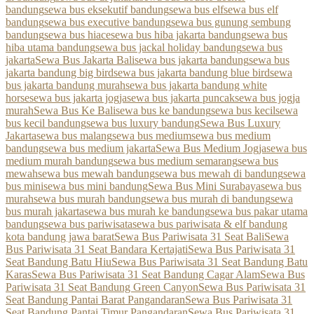
bandung
sewa bus eksekutif bandung
sewa bus elf
sewa bus elf
bandung
sewa bus executive bandung
sewa bus gunung sembung
bandung
sewa bus hiace
sewa bus hiba jakarta bandung
sewa bus
hiba utama bandung
sewa bus jackal holiday bandung
sewa bus
jakarta
Sewa Bus Jakarta Bali
sewa bus jakarta bandung
sewa bus
jakarta bandung big bird
sewa bus jakarta bandung blue bird
sewa
bus jakarta bandung murah
sewa bus jakarta bandung white
horse
sewa bus jakarta jogja
sewa bus jakarta puncak
sewa bus jogja
murah
Sewa Bus Ke Bali
sewa bus ke bandung
sewa bus kecil
sewa
bus kecil bandung
sewa bus luxury bandung
Sewa Bus Luxury
Jakarta
sewa bus malang
sewa bus medium
sewa bus medium
bandung
sewa bus medium jakarta
Sewa Bus Medium Jogja
sewa bus
medium murah bandung
sewa bus medium semarang
sewa bus
mewah
sewa bus mewah bandung
sewa bus mewah di bandung
sewa
bus mini
sewa bus mini bandung
Sewa Bus Mini Surabaya
sewa bus
murah
sewa bus murah bandung
sewa bus murah di bandung
sewa
bus murah jakarta
sewa bus murah ke bandung
sewa bus pakar utama
bandung
sewa bus pariwisata
sewa bus pariwisata & elf bandung
kota bandung jawa barat
Sewa Bus Pariwisata 31 Seat Bali
Sewa
Bus Pariwisata 31 Seat Bandara Kertajati
Sewa Bus Pariwisata 31
Seat Bandung Batu Hiu
Sewa Bus Pariwisata 31 Seat Bandung Batu
Karas
Sewa Bus Pariwisata 31 Seat Bandung Cagar Alam
Sewa Bus
Pariwisata 31 Seat Bandung Green Canyon
Sewa Bus Pariwisata 31
Seat Bandung Pantai Barat Pangandaran
Sewa Bus Pariwisata 31
Seat Bandung Pantai Timur Pangandaran
Sewa Bus Pariwisata 31