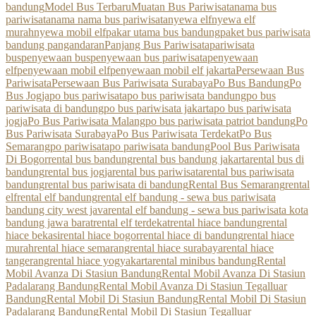
bandung
Model Bus Terbaru
Muatan Bus Pariwisata
nama bus
pariwisata
nama nama bus pariwisata
nyewa elf
nyewa elf
murah
nyewa mobil elf
pakar utama bus bandung
paket bus pariwisata
bandung pangandaran
Panjang Bus Pariwisata
pariwisata
bus
penyewaan bus
penyewaan bus pariwisata
penyewaan
elf
penyewaan mobil elf
penyewaan mobil elf jakarta
Persewaan Bus
Pariwisata
Persewaan Bus Pariwisata Surabaya
Po Bus Bandung
Po
Bus Jogja
po bus pariwisata
po bus pariwisata bandung
po bus
pariwisata di bandung
po bus pariwisata jakarta
po bus pariwisata
jogja
Po Bus Pariwisata Malang
po bus pariwisata patriot bandung
Po
Bus Pariwisata Surabaya
Po Bus Pariwisata Terdekat
Po Bus
Semarang
po pariwisata
po pariwisata bandung
Pool Bus Pariwisata
Di Bogor
rental bus bandung
rental bus bandung jakarta
rental bus di
bandung
rental bus jogja
rental bus pariwisata
rental bus pariwisata
bandung
rental bus pariwisata di bandung
Rental Bus Semarang
rental
elf
rental elf bandung
rental elf bandung - sewa bus pariwisata
bandung city west java
rental elf bandung - sewa bus pariwisata kota
bandung jawa barat
rental elf terdekat
rental hiace bandung
rental
hiace bekasi
rental hiace bogor
rental hiace di bandung
rental hiace
murah
rental hiace semarang
rental hiace surabaya
rental hiace
tangerang
rental hiace yogyakarta
rental minibus bandung
Rental
Mobil Avanza Di Stasiun Bandung
Rental Mobil Avanza Di Stasiun
Padalarang Bandung
Rental Mobil Avanza Di Stasiun Tegalluar
Bandung
Rental Mobil Di Stasiun Bandung
Rental Mobil Di Stasiun
Padalarang Bandung
Rental Mobil Di Stasiun Tegalluar