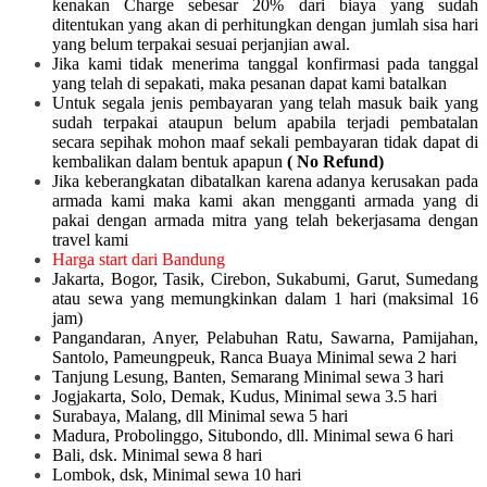
kenakan Charge sebesar 20% dari biaya yang sudah
ditentukan yang akan di perhitungkan dengan jumlah sisa hari
yang belum terpakai sesuai perjanjian awal.
Jika kami tidak menerima tanggal konfirmasi pada tanggal
yang telah di sepakati, maka pesanan dapat kami batalkan
Untuk segala jenis pembayaran yang telah masuk baik yang
sudah terpakai ataupun belum apabila terjadi pembatalan
secara sepihak mohon maaf sekali pembayaran tidak dapat di
kembalikan dalam bentuk apapun
( No Refund)
Jika keberangkatan dibatalkan karena adanya kerusakan pada
armada kami maka kami akan mengganti armada yang di
pakai dengan armada mitra yang telah bekerjasama dengan
travel kami
Harga start dari Bandung
Jakarta, Bogor, Tasik, Cirebon, Sukabumi, Garut, Sumedang
atau sewa yang memungkinkan dalam 1 hari (maksimal 16
jam)
Pangandaran, Anyer, Pelabuhan Ratu, Sawarna, Pamijahan,
Santolo, Pameungpeuk, Ranca Buaya Minimal sewa 2 hari
Tanjung Lesung, Banten, Semarang Minimal sewa 3 hari
Jogjakarta, Solo, Demak, Kudus, Minimal sewa 3.5 hari
Surabaya, Malang, dll Minimal sewa 5 hari
Madura, Probolinggo, Situbondo, dll. Minimal sewa 6 hari
Bali, dsk. Minimal sewa 8 hari
Lombok, dsk, Minimal sewa 10 hari