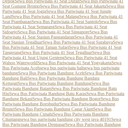
Depok
Sewa Bus Pariwisata 41 Seat Dufan
Sewa Bus Pariwisata 41
Seat Gunung Bromo
Sewa Bus Pariwisata 41 Seat Jakarta
Sewa Bus
Pariwisata 41 Seat Jogja
Sewa Bus Pariwisata 41 Seat Jungle
Land
Sewa Bus Pariwisata 41 Seat Malang
Sewa Bus Pariwisata 41
Seat Prambanan
Sewa Bus Pariwisata 41 Seat Santolo
Sewa Bus
Pariwisata 41 Seat Semarang
Sewa Bus Pariwisata 41 Seat
Sidoarjo
Sewa Bus Pariwisata 41 Seat Singapore
Sewa Bus
Pariwisata 41 Seat Stasiun Pangandaran
Sewa Bus Pariwisata 41
Seat Stasiun Tegalluar
Sewa Bus Pariwisata 41 Seat Surabaya
Sewa
Bus Pariwisata 41 Seat Taman Safari
Sewa Bus Pariwisata 41 Seat
Tangerang
Sewa Bus Pariwisata 41 Seat Tegalluar
Sewa Bus
Pariwisata 41 Seat Ujung Genteng
Sewa Bus Pariwisata 41 Seat
Wahoo Waterworld
Sewa Bus Pariwisata 41 Seat Yogyakarta
Sewa
Bus Pariwisata Aceh
sewa bus pariwisata bali
sewa bus pariwisata
bandung
Sewa Bus Pariwisata Bandung Aceh
Sewa Bus Pariwisata
Bandung Bali
Sewa Bus Pariwisata Bandung Bandara
Kertajati
Sewa Bus Pariwisata Bandung Bandung
Sewa Bus
Pariwisata Bandung Batam
Sewa Bus Pariwisata Bandung Batu
Hiu
Sewa Bus Pariwisata Bandung Batu Karas
Sewa Bus Pariwisata
Bandung Bekasi
Sewa Bus Pariwisata Bandung Bogor
Sewa Bus
Pariwisata Bandung Borobudur
Sewa Bus Pariwisata Bandung
Brunei
Sewa Bus Pariwisata Bandung Cagar Alam
Sewa Bus
Pariwisata Bandung Cimahi
Sewa Bus Pariwisata Bandung
Citumang
sewa bus pariwisata bandung city west java 40191
Sewa
Bus Pariwisata Bandung Denpasar
Sewa Bus Pariwisata Bandung