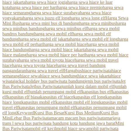
hiace jakarta
harga sewa hiace jogja
harga sewa hiace ke luar
kota
harga sewa hiace per hari
harga sewa hiace premio
harga sewa
hiace semarang
harga sewa hiace surabaya
harga sewa hiace
yogyakarta
harga sewa isuzu elf long
harga sewa long elf
Harga Sewa
Mini Bus
harga sewa mini bus di bandung
harga sewa minibus
harga
sewa minibus bandung
harga sewa minibus elf
harga sewa mobil
bandros bandung
harga sewa mobil elf
harga sewa mobil elf
bandung
harga sewa mobil elf jakarta
harga sewa mobil elf long
harga
sewa mobil elf perhari
harga sewa mobil hiace
harga sewa mobil
hiace bandung
harga sewa mobil hiace jakarta
harga sewa mobil
hiace malang
harga sewa mobil hiace per hari
harga sewa mobil hiace
surabaya
harga sewa mobil toyota hiace
harga sewa mobil travel
hiace
harga sewa toyota hiace
harga sewa travel bandung
pangandaran
harga sewa travel elf
Hargabus
hiace pariwisata
hiace
semarang
hiace sewa
hiace sewa bandung
hiace sewa jakarta
hiace
wisata
jackal holiday bus pariwisata bandung
jenis bus pariwisata
Jet
Bus Pariwisata
Jetbus Pariwisata
jumlah kursi dalam mobil elf
jumlah
kursi mobil elf
jumlah penumpang mobil elf
kapasitas bus elf
kapasitas
elf
kapasitas elf biasa
kapasitas elf hiace
kapasitas elf long
kapasitas
hiace long
kapasitas mobil elf
kapasitas mobil elf long
kapasitas mobil
travel elf
kapasitas penumpang mobil elf
kapasitas penumpang mobil
elf long
Keyword
Kursi Bus Besar
Kursi Bus Medium
Kursi Bus
Mini
Lebar Bus Pariwisata
macam macam bus pariwisata
marjaya
trans l sewa bus pariwisata bandung kota bandung jawa barat
Mini
Bus Pariwisata
mobil elf kecil
mobil hiace sewa
mobil pariwisata