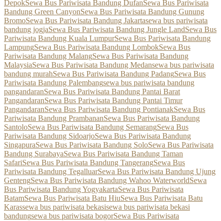
Depok
Sewa Bus Pariwisata Bandung Dufan
Sewa Bus Pariwisata
Bandung Green Canyon
Sewa Bus Pariwisata Bandung Gunung
Bromo
Sewa Bus Pariwisata Bandung Jakarta
sewa bus pariwisata
bandung jogja
Sewa Bus Pariwisata Bandung Jungle Land
Sewa Bus
Pariwisata Bandung Kuala Lumpur
Sewa Bus Pariwisata Bandung
Lampung
Sewa Bus Pariwisata Bandung Lombok
Sewa Bus
Pariwisata Bandung Malang
Sewa Bus Pariwisata Bandung
Malaysia
Sewa Bus Pariwisata Bandung Medan
sewa bus pariwisata
bandung murah
Sewa Bus Pariwisata Bandung Padang
Sewa Bus
Pariwisata Bandung Palembang
sewa bus pariwisata bandung
pangandaran
Sewa Bus Pariwisata Bandung Pantai Barat
Pangandaran
Sewa Bus Pariwisata Bandung Pantai Timur
Pangandaran
Sewa Bus Pariwisata Bandung Pontianak
Sewa Bus
Pariwisata Bandung Prambanan
Sewa Bus Pariwisata Bandung
Santolo
Sewa Bus Pariwisata Bandung Semarang
Sewa Bus
Pariwisata Bandung Sidoarjo
Sewa Bus Pariwisata Bandung
Singapura
Sewa Bus Pariwisata Bandung Solo
Sewa Bus Pariwisata
Bandung Surabaya
Sewa Bus Pariwisata Bandung Taman
Safari
Sewa Bus Pariwisata Bandung Tangerang
Sewa Bus
Pariwisata Bandung Tegalluar
Sewa Bus Pariwisata Bandung Ujung
Genteng
Sewa Bus Pariwisata Bandung Wahoo Waterworld
Sewa
Bus Pariwisata Bandung Yogyakarta
Sewa Bus Pariwisata
Batam
Sewa Bus Pariwisata Batu Hiu
Sewa Bus Pariwisata Batu
Karas
sewa bus pariwisata bekasi
sewa bus pariwisata bekasi
bandung
sewa bus pariwisata bogor
Sewa Bus Pariwisata