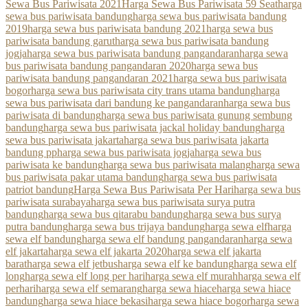
Sewa Bus Pariwisata 2021
Harga Sewa Bus Pariwisata 59 Seat
harga
sewa bus pariwisata bandung
harga sewa bus pariwisata bandung
2019
harga sewa bus pariwisata bandung 2021
harga sewa bus
pariwisata bandung garut
harga sewa bus pariwisata bandung
jogja
harga sewa bus pariwisata bandung pangandaran
harga sewa
bus pariwisata bandung pangandaran 2020
harga sewa bus
pariwisata bandung pangandaran 2021
harga sewa bus pariwisata
bogor
harga sewa bus pariwisata city trans utama bandung
harga
sewa bus pariwisata dari bandung ke pangandaran
harga sewa bus
pariwisata di bandung
harga sewa bus pariwisata gunung sembung
bandung
harga sewa bus pariwisata jackal holiday bandung
harga
sewa bus pariwisata jakarta
harga sewa bus pariwisata jakarta
bandung pp
harga sewa bus pariwisata jogja
harga sewa bus
pariwisata ke bandung
harga sewa bus pariwisata malang
harga sewa
bus pariwisata pakar utama bandung
harga sewa bus pariwisata
patriot bandung
Harga Sewa Bus Pariwisata Per Hari
harga sewa bus
pariwisata surabaya
harga sewa bus pariwisata surya putra
bandung
harga sewa bus qitarabu bandung
harga sewa bus surya
putra bandung
harga sewa bus trijaya bandung
harga sewa elf
harga
sewa elf bandung
harga sewa elf bandung pangandaran
harga sewa
elf jakarta
harga sewa elf jakarta 2020
harga sewa elf jakarta
barat
harga sewa elf jetbus
harga sewa elf ke bandung
harga sewa elf
long
harga sewa elf long per hari
harga sewa elf murah
harga sewa elf
perhari
harga sewa elf semarang
harga sewa hiace
harga sewa hiace
bandung
harga sewa hiace bekasi
harga sewa hiace bogor
harga sewa