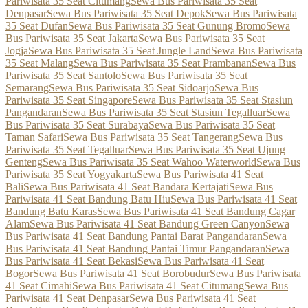
Pariwisata 35 Seat Citumang
Sewa Bus Pariwisata 35 Seat
Denpasar
Sewa Bus Pariwisata 35 Seat Depok
Sewa Bus Pariwisata
35 Seat Dufan
Sewa Bus Pariwisata 35 Seat Gunung Bromo
Sewa
Bus Pariwisata 35 Seat Jakarta
Sewa Bus Pariwisata 35 Seat
Jogja
Sewa Bus Pariwisata 35 Seat Jungle Land
Sewa Bus Pariwisata
35 Seat Malang
Sewa Bus Pariwisata 35 Seat Prambanan
Sewa Bus
Pariwisata 35 Seat Santolo
Sewa Bus Pariwisata 35 Seat
Semarang
Sewa Bus Pariwisata 35 Seat Sidoarjo
Sewa Bus
Pariwisata 35 Seat Singapore
Sewa Bus Pariwisata 35 Seat Stasiun
Pangandaran
Sewa Bus Pariwisata 35 Seat Stasiun Tegalluar
Sewa
Bus Pariwisata 35 Seat Surabaya
Sewa Bus Pariwisata 35 Seat
Taman Safari
Sewa Bus Pariwisata 35 Seat Tangerang
Sewa Bus
Pariwisata 35 Seat Tegalluar
Sewa Bus Pariwisata 35 Seat Ujung
Genteng
Sewa Bus Pariwisata 35 Seat Wahoo Waterworld
Sewa Bus
Pariwisata 35 Seat Yogyakarta
Sewa Bus Pariwisata 41 Seat
Bali
Sewa Bus Pariwisata 41 Seat Bandara Kertajati
Sewa Bus
Pariwisata 41 Seat Bandung Batu Hiu
Sewa Bus Pariwisata 41 Seat
Bandung Batu Karas
Sewa Bus Pariwisata 41 Seat Bandung Cagar
Alam
Sewa Bus Pariwisata 41 Seat Bandung Green Canyon
Sewa
Bus Pariwisata 41 Seat Bandung Pantai Barat Pangandaran
Sewa
Bus Pariwisata 41 Seat Bandung Pantai Timur Pangandaran
Sewa
Bus Pariwisata 41 Seat Bekasi
Sewa Bus Pariwisata 41 Seat
Bogor
Sewa Bus Pariwisata 41 Seat Borobudur
Sewa Bus Pariwisata
41 Seat Cimahi
Sewa Bus Pariwisata 41 Seat Citumang
Sewa Bus
Pariwisata 41 Seat Denpasar
Sewa Bus Pariwisata 41 Seat