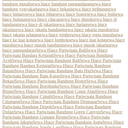
bandung murah
sewa hiace bandung pangandaran
sewa hiace
bandung yogyakarta
sewa hiace bekasi
sewa hiace belitung
sewa
hiace bintaro
sewa hiace blitar
sewa hiace bogor
sewa hiace bsd
sewa
hiace bulanan
sewa hiace cilacap
sewa hiace depok
sewa hiace di
bandung
sewa hiace di jakarta
sewa hiace harian
sewa hiace
jakarta
sewa hiace jakarta bandung
sewa hiace jakarta murah
sewa
hiace jakarta selatan
sewa hiace jember
sewa hiace jogja murah
sewa
hiace ke luar kota
sewa hiace lombok
sewa hiace luar kota
sewa hiace
murah
sewa hiace murah bandung
sewa hiace murah jakarta
sewa
hiace pangandaran
Sewa Hiace Pariwisata Bali
Sewa Hiace
Pariwisata Bandara Kertajati
Sewa Hiace Pariwisata Bandung
Aceh
Sewa Hiace Pariwisata Bandung Bali
Sewa Hiace Pariwisata
Bandung Bandara Kertajati
Sewa Hiace Pariwisata Bandung
Batam
Sewa Hiace Pariwisata Bandung Batu Hiu
Sewa Hiace
Pariwisata Bandung Batu Karas
Sewa Hiace Pariwisata Bandung
Bekasi
Sewa Hiace Pariwisata Bandung Bogor
Sewa Hiace
Pariwisata Bandung Borobudur
Sewa Hiace Pariwisata Bandung
Brunei
Sewa Hiace Pariwisata Bandung Cagar Alam
Sewa Hiace
Pariwisata Bandung Cimahi
Sewa Hiace Pariwisata Bandung
Citumang
Sewa Hiace Pariwisata Bandung Denpasar
Sewa Hiace
Pariwisata Bandung Depok
Sewa Hiace Pariwisata Bandung
Dufan
Sewa Hiace Pariwisata Bandung Green Canyon
Sewa Hiace
Pariwisata Bandung Gunung Bromo
Sewa Hiace Pariwisata
Bandung Jakarta
Sewa Hiace Pariwisata Bandung Jogja
Sewa Hiace
Pariwisata Bandung Jungle Land
Sewa Hiace Pariwisata Bandung