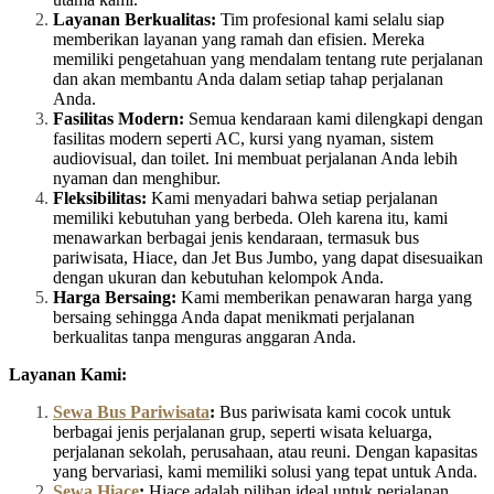
Layanan Berkualitas:
Tim profesional kami selalu siap
memberikan layanan yang ramah dan efisien. Mereka
memiliki pengetahuan yang mendalam tentang rute perjalanan
dan akan membantu Anda dalam setiap tahap perjalanan
Anda.
Fasilitas Modern:
Semua kendaraan kami dilengkapi dengan
fasilitas modern seperti AC, kursi yang nyaman, sistem
audiovisual, dan toilet. Ini membuat perjalanan Anda lebih
nyaman dan menghibur.
Fleksibilitas:
Kami menyadari bahwa setiap perjalanan
memiliki kebutuhan yang berbeda. Oleh karena itu, kami
menawarkan berbagai jenis kendaraan, termasuk bus
pariwisata, Hiace, dan Jet Bus Jumbo, yang dapat disesuaikan
dengan ukuran dan kebutuhan kelompok Anda.
Harga Bersaing:
Kami memberikan penawaran harga yang
bersaing sehingga Anda dapat menikmati perjalanan
berkualitas tanpa menguras anggaran Anda.
Layanan Kami:
Sewa Bus Pariwisata
:
Bus pariwisata kami cocok untuk
berbagai jenis perjalanan grup, seperti wisata keluarga,
perjalanan sekolah, perusahaan, atau reuni. Dengan kapasitas
yang bervariasi, kami memiliki solusi yang tepat untuk Anda.
Sewa Hiace
:
Hiace adalah pilihan ideal untuk perjalanan