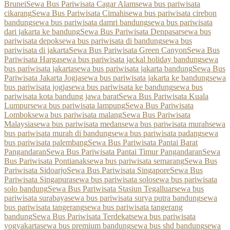
Brunei
Sewa Bus Pariwisata Cagar Alam
sewa bus pariwisata
cikarang
Sewa Bus Pariwisata Cimahi
sewa bus pariwisata cirebon
bandung
sewa bus pariwisata damri bandung
sewa bus pariwisata
dari jakarta ke bandung
Sewa Bus Pariwisata Denpasar
sewa bus
pariwisata depok
sewa bus pariwisata di bandung
sewa bus
pariwisata di jakarta
Sewa Bus Pariwisata Green Canyon
Sewa Bus
Pariwisata Harga
sewa bus pariwisata jackal holiday bandung
sewa
bus pariwisata jakarta
sewa bus pariwisata jakarta bandung
Sewa Bus
Pariwisata Jakarta Jogja
sewa bus pariwisata jakarta ke bandung
sewa
bus pariwisata jogja
sewa bus pariwisata ke bandung
sewa bus
pariwisata kota bandung jawa barat
Sewa Bus Pariwisata Kuala
Lumpur
sewa bus pariwisata lampung
Sewa Bus Pariwisata
Lombok
sewa bus pariwisata malang
Sewa Bus Pariwisata
Malaysia
sewa bus pariwisata medan
sewa bus pariwisata murah
sewa
bus pariwisata murah di bandung
sewa bus pariwisata padang
sewa
bus pariwisata palembang
Sewa Bus Pariwisata Pantai Barat
Pangandaran
Sewa Bus Pariwisata Pantai Timur Pangandaran
Sewa
Bus Pariwisata Pontianak
sewa bus pariwisata semarang
Sewa Bus
Pariwisata Sidoarjo
Sewa Bus Pariwisata Singapore
Sewa Bus
Pariwisata Singapura
sewa bus pariwisata solo
sewa bus pariwisata
solo bandung
Sewa Bus Pariwisata Stasiun Tegalluar
sewa bus
pariwisata surabaya
sewa bus pariwisata surya putra bandung
sewa
bus pariwisata tangerang
sewa bus pariwisata tangerang
bandung
Sewa Bus Pariwisata Terdekat
sewa bus pariwisata
yogyakarta
sewa bus premium bandung
sewa bus shd bandung
sewa