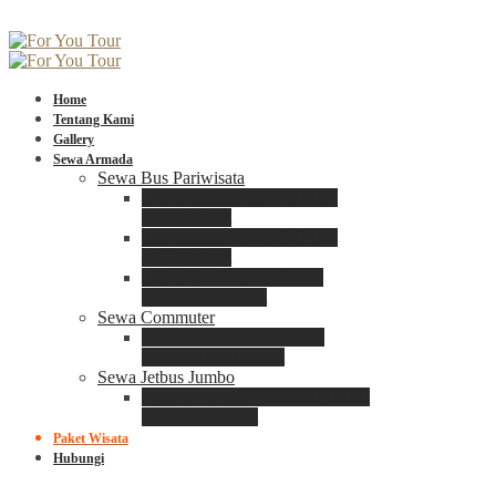
Home
Tentang Kami
Gallery
Sewa Armada
Sewa Bus Pariwisata
Bus Medium ADIPUTRO
25 – 29 Seat
Bus Medium ADIPUTRO
31 – 33 Seat
Big Bus 3+ ADIPUTRO
35 – 39 – 41 Seat
Sewa Commuter
Sewa Toyota Commuter
4 – 8 – 12 – 15 Seat
Sewa Jetbus Jumbo
Jetbus Jumbo 3+ ADIPUTRO
8 – 14 – 18 Seat
Paket Wisata
Hubungi