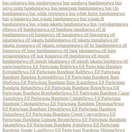
bus solo
sewa bus surabaya
sewa bus surabaya bandung
sewa bus
surya putra bandung
sewa bus tangerang bandung
sewa bus vip
bandung
sewa bus white horse
sewa bus white horse bandung
sewa
bus wisata
sewa bus wisata bandung
sewa bus wisata di
bandung
sewa bus wisata jakarta bandung
sewa bus yogyakarta
sewa
elf
sewa elf bandung
sewa elf bandung murah
sewa elf di
bandung
sewa elf harga
sewa elf harian
sewa elf hiace
sewa elf
jakarta
sewa elf jakarta bandung
sewa elf jakarta murah
sewa elf
jakarta pusat
sewa elf jakarta semarang
sewa elf ke bandung
sewa elf
long
sewa elf long bandung
sewa elf long jakarta
sewa elf long
semarang
sewa elf luar kota
sewa elf murah
sewa elf murah
bandung
sewa elf murah jakarta
sewa elf murah jakarta barat
sewa elf
pariwisata
Sewa Elf Pariwisata Bali
Sewa Elf Pariwisata Bandara
Kertajati
Sewa Elf Pariwisata Bandung Bali
Sewa Elf Pariwisata
Bandung Bandara Kertajati
Sewa Elf Pariwisata Bandung Batu
Hiu
Sewa Elf Pariwisata Bandung Batu Karas
Sewa Elf Pariwisata
Bandung Bekasi
Sewa Elf Pariwisata Bandung Bogor
Sewa Elf
Pariwisata Bandung Borobudur
Sewa Elf Pariwisata Bandung Cagar
Alam
Sewa Elf Pariwisata Bandung Cimahi
Sewa Elf Pariwisata
Bandung Citumang
Sewa Elf Pariwisata Bandung Denpasar
Sewa
Elf Pariwisata Bandung Depok
Sewa Elf Pariwisata Bandung
Dufan
Sewa Elf Pariwisata Bandung Green Canyon
Sewa Elf
Pariwisata Bandung Gunung Bromo
Sewa Elf Pariwisata Bandung
Jakarta
Sewa Elf Pariwisata Bandung Jogja
Sewa Elf Pariwisata
Bandung Jungle Land
Sewa Elf Pariwisata Bandung Malang
Sewa