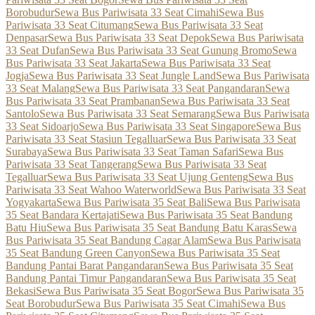
Borobudur
Sewa Bus Pariwisata 33 Seat Cimahi
Sewa Bus
Pariwisata 33 Seat Citumang
Sewa Bus Pariwisata 33 Seat
Denpasar
Sewa Bus Pariwisata 33 Seat Depok
Sewa Bus Pariwisata
33 Seat Dufan
Sewa Bus Pariwisata 33 Seat Gunung Bromo
Sewa
Bus Pariwisata 33 Seat Jakarta
Sewa Bus Pariwisata 33 Seat
Jogja
Sewa Bus Pariwisata 33 Seat Jungle Land
Sewa Bus Pariwisata
33 Seat Malang
Sewa Bus Pariwisata 33 Seat Pangandaran
Sewa
Bus Pariwisata 33 Seat Prambanan
Sewa Bus Pariwisata 33 Seat
Santolo
Sewa Bus Pariwisata 33 Seat Semarang
Sewa Bus Pariwisata
33 Seat Sidoarjo
Sewa Bus Pariwisata 33 Seat Singapore
Sewa Bus
Pariwisata 33 Seat Stasiun Tegalluar
Sewa Bus Pariwisata 33 Seat
Surabaya
Sewa Bus Pariwisata 33 Seat Taman Safari
Sewa Bus
Pariwisata 33 Seat Tangerang
Sewa Bus Pariwisata 33 Seat
Tegalluar
Sewa Bus Pariwisata 33 Seat Ujung Genteng
Sewa Bus
Pariwisata 33 Seat Wahoo Waterworld
Sewa Bus Pariwisata 33 Seat
Yogyakarta
Sewa Bus Pariwisata 35 Seat Bali
Sewa Bus Pariwisata
35 Seat Bandara Kertajati
Sewa Bus Pariwisata 35 Seat Bandung
Batu Hiu
Sewa Bus Pariwisata 35 Seat Bandung Batu Karas
Sewa
Bus Pariwisata 35 Seat Bandung Cagar Alam
Sewa Bus Pariwisata
35 Seat Bandung Green Canyon
Sewa Bus Pariwisata 35 Seat
Bandung Pantai Barat Pangandaran
Sewa Bus Pariwisata 35 Seat
Bandung Pantai Timur Pangandaran
Sewa Bus Pariwisata 35 Seat
Bekasi
Sewa Bus Pariwisata 35 Seat Bogor
Sewa Bus Pariwisata 35
Seat Borobudur
Sewa Bus Pariwisata 35 Seat Cimahi
Sewa Bus