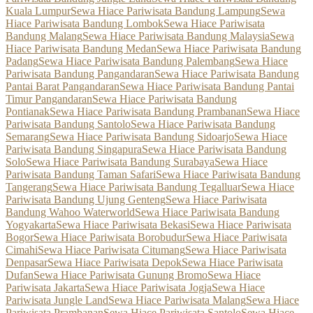
Kuala Lumpur
Sewa Hiace Pariwisata Bandung Lampung
Sewa
Hiace Pariwisata Bandung Lombok
Sewa Hiace Pariwisata
Bandung Malang
Sewa Hiace Pariwisata Bandung Malaysia
Sewa
Hiace Pariwisata Bandung Medan
Sewa Hiace Pariwisata Bandung
Padang
Sewa Hiace Pariwisata Bandung Palembang
Sewa Hiace
Pariwisata Bandung Pangandaran
Sewa Hiace Pariwisata Bandung
Pantai Barat Pangandaran
Sewa Hiace Pariwisata Bandung Pantai
Timur Pangandaran
Sewa Hiace Pariwisata Bandung
Pontianak
Sewa Hiace Pariwisata Bandung Prambanan
Sewa Hiace
Pariwisata Bandung Santolo
Sewa Hiace Pariwisata Bandung
Semarang
Sewa Hiace Pariwisata Bandung Sidoarjo
Sewa Hiace
Pariwisata Bandung Singapura
Sewa Hiace Pariwisata Bandung
Solo
Sewa Hiace Pariwisata Bandung Surabaya
Sewa Hiace
Pariwisata Bandung Taman Safari
Sewa Hiace Pariwisata Bandung
Tangerang
Sewa Hiace Pariwisata Bandung Tegalluar
Sewa Hiace
Pariwisata Bandung Ujung Genteng
Sewa Hiace Pariwisata
Bandung Wahoo Waterworld
Sewa Hiace Pariwisata Bandung
Yogyakarta
Sewa Hiace Pariwisata Bekasi
Sewa Hiace Pariwisata
Bogor
Sewa Hiace Pariwisata Borobudur
Sewa Hiace Pariwisata
Cimahi
Sewa Hiace Pariwisata Citumang
Sewa Hiace Pariwisata
Denpasar
Sewa Hiace Pariwisata Depok
Sewa Hiace Pariwisata
Dufan
Sewa Hiace Pariwisata Gunung Bromo
Sewa Hiace
Pariwisata Jakarta
Sewa Hiace Pariwisata Jogja
Sewa Hiace
Pariwisata Jungle Land
Sewa Hiace Pariwisata Malang
Sewa Hiace
Pariwisata Prambanan
Sewa Hiace Pariwisata Santolo
Sewa Hiace