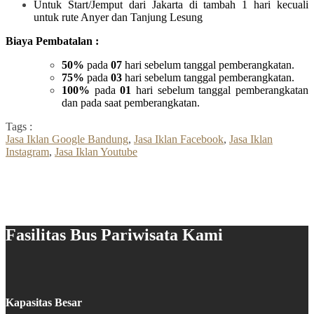
Untuk Start/Jemput dari Jakarta di tambah 1 hari kecuali
untuk rute Anyer dan Tanjung Lesung
Biaya Pembatalan :
50%
pada
07
hari sebelum tanggal pemberangkatan.
75%
pada
03
hari sebelum tanggal pemberangkatan.
100%
pada
01
hari sebelum tanggal pemberangkatan
dan pada saat pemberangkatan.
Tags :
Jasa Iklan Google Bandung
,
Jasa Iklan Facebook
,
Jasa Iklan
Instagram
,
Jasa Iklan Youtube
Fasilitas Bus Pariwisata Kami
Kapasitas Besar