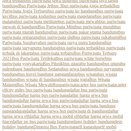
jawa tengah
bus pariwisata jawa timur
bus pariwisata jaya langit
bandung
Bus Pariwisata Jetbus 3
bus pariwisata jogja terbaik
Bus
Pariwisata Jogja Terbaru
bus pariwisata ke bandung
bus pariwisata
kecil
bus pariwisata kudus
bus pariwisata magelang
bus pariwisata
malang
bus pariwisata medium
bus pariwisata mewah
bus pariwisata
mewah di bandung
Bus Pariwisata Mini
bus pariwisata murah
bus
pariwisata murah bandung
bus pariwisata pakar utama bandung
bus
pariwisata semarang
bus pariwisata shd
bus pariwisata sukabumi
Bus
Pariwisata Surabaya
bus pariwisata surya putra bandung
bus
pariwisata suryaputra bandung
bus pariwisata terbaik
bus pariwisata
terbaik di jakarta
bus pariwisata terbaru
Bus Pariwisata Terbaru
2021
Bus Pariwisata Terdekat
bus pariwisata white horse
bus
pariwisata yogyakarta
Bus Piknik
bus qitarabu bandung
bus qitarabu
palembang bandung
Bus Sedang
bus sewa bandung
bus suryaputra
bandung
bus travel bandung pangandaran
bus wisata
bus wisata
bandung
bus wisata di bandung
bus wisata jogja
Bus Wisata
Malang
Bus Wisata Mewah
Buspariwisata
carter bus pariwisata
carter
elf
city miles bus pariwisata bandung
daftar bus pariwisata
bandung
daftar harga bus pariwisata
daftar harga sewa bus
bandung
daftar harga sewa bus pariwisata
daftar harga sewa bus
pariwisata bandung
daftar harga sewa bus pariwisata bandung
pangandaran
daftar harga sewa bus pariwisata di bandung
daftar
harga sewa elf
daftar harga sewa mobil elf
daftar harga sewa mobil
hiace
daftar po bus pariwisata bandung
dago holiday bandung
dem
holiday bandung
Dimensi Bus Pariwisata
elf kapasitas
elf mobil