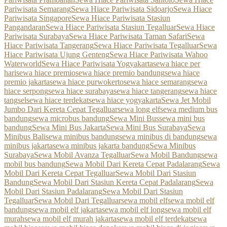
Pariwisata Semarang
Sewa Hiace Pariwisata Sidoarjo
Sewa Hiace
Pariwisata Singapore
Sewa Hiace Pariwisata Stasiun
Pangandaran
Sewa Hiace Pariwisata Stasiun Tegalluar
Sewa Hiace
Pariwisata Surabaya
Sewa Hiace Pariwisata Taman Safari
Sewa
Hiace Pariwisata Tangerang
Sewa Hiace Pariwisata Tegalluar
Sewa
Hiace Pariwisata Ujung Genteng
Sewa Hiace Pariwisata Wahoo
Waterworld
Sewa Hiace Pariwisata Yogyakarta
sewa hiace per
hari
sewa hiace premio
sewa hiace premio bandung
sewa hiace
premio jakarta
sewa hiace purwokerto
sewa hiace semarang
sewa
hiace serpong
sewa hiace surabaya
sewa hiace tangerang
sewa hiace
tangsel
sewa hiace terdekat
sewa hiace yogyakarta
Sewa Jet Mobil
Jumbo Dari Kereta Cepat Tegalluar
sewa long elf
sewa medium bus
bandung
sewa microbus bandung
Sewa Mini Bus
sewa mini bus
bandung
Sewa Mini Bus Jakarta
Sewa Mini Bus Surabaya
Sewa
Minibus Bali
sewa minibus bandung
sewa minibus di bandung
sewa
minibus jakarta
sewa minibus jakarta bandung
Sewa Minibus
Surabaya
Sewa Mobil Avanza Tegalluar
Sewa Mobil Bandung
sewa
mobil bus bandung
Sewa Mobil Dari Kereta Cepat Padalarang
Sewa
Mobil Dari Kereta Cepat Tegalluar
Sewa Mobil Dari Stasiun
Bandung
Sewa Mobil Dari Stasiun Kereta Cepat Padalarang
Sewa
Mobil Dari Stasiun Padalarang
Sewa Mobil Dari Stasiun
Tegalluar
Sewa Mobil Dari Tegalluar
sewa mobil elf
sewa mobil elf
bandung
sewa mobil elf jakarta
sewa mobil elf long
sewa mobil elf
murah
sewa mobil elf murah jakarta
sewa mobil elf terdekat
sewa