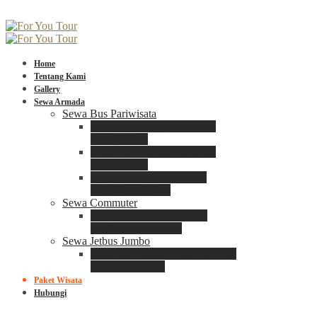
Home
Tentang Kami
Gallery
Sewa Armada
Sewa Bus Pariwisata
Bus Medium ADIPUTRO
25 – 29 Seat
Bus Medium ADIPUTRO
31 – 33 Seat
Big Bus 3+ ADIPUTRO
35 – 39 – 41 Seat
Sewa Commuter
Sewa Toyota Commuter
4 – 8 – 12 – 15 Seat
Sewa Jetbus Jumbo
Jetbus Jumbo 3+ ADIPUTRO
8 – 14 – 18 Seat
Paket Wisata
Hubungi