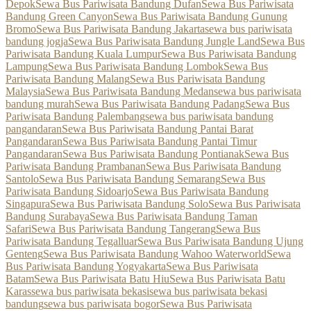
Depok
Sewa Bus Pariwisata Bandung Dufan
Sewa Bus Pariwisata
Bandung Green Canyon
Sewa Bus Pariwisata Bandung Gunung
Bromo
Sewa Bus Pariwisata Bandung Jakarta
sewa bus pariwisata
bandung jogja
Sewa Bus Pariwisata Bandung Jungle Land
Sewa Bus
Pariwisata Bandung Kuala Lumpur
Sewa Bus Pariwisata Bandung
Lampung
Sewa Bus Pariwisata Bandung Lombok
Sewa Bus
Pariwisata Bandung Malang
Sewa Bus Pariwisata Bandung
Malaysia
Sewa Bus Pariwisata Bandung Medan
sewa bus pariwisata
bandung murah
Sewa Bus Pariwisata Bandung Padang
Sewa Bus
Pariwisata Bandung Palembang
sewa bus pariwisata bandung
pangandaran
Sewa Bus Pariwisata Bandung Pantai Barat
Pangandaran
Sewa Bus Pariwisata Bandung Pantai Timur
Pangandaran
Sewa Bus Pariwisata Bandung Pontianak
Sewa Bus
Pariwisata Bandung Prambanan
Sewa Bus Pariwisata Bandung
Santolo
Sewa Bus Pariwisata Bandung Semarang
Sewa Bus
Pariwisata Bandung Sidoarjo
Sewa Bus Pariwisata Bandung
Singapura
Sewa Bus Pariwisata Bandung Solo
Sewa Bus Pariwisata
Bandung Surabaya
Sewa Bus Pariwisata Bandung Taman
Safari
Sewa Bus Pariwisata Bandung Tangerang
Sewa Bus
Pariwisata Bandung Tegalluar
Sewa Bus Pariwisata Bandung Ujung
Genteng
Sewa Bus Pariwisata Bandung Wahoo Waterworld
Sewa
Bus Pariwisata Bandung Yogyakarta
Sewa Bus Pariwisata
Batam
Sewa Bus Pariwisata Batu Hiu
Sewa Bus Pariwisata Batu
Karas
sewa bus pariwisata bekasi
sewa bus pariwisata bekasi
bandung
sewa bus pariwisata bogor
Sewa Bus Pariwisata