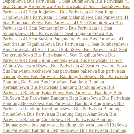
Depok
Sewa Bus Pariwisata 41 Seat Dufan
Sewa Bus Pariwisata 41
Seat Gunung Bromo
Sewa Bus Pariwisata 41 Seat Jakarta
Sewa Bus
Pariwisata 41 Seat Jogja
Sewa Bus Pariwisata 41 Seat Jungle
Land
Sewa Bus Pariwisata 41 Seat Malang
Sewa Bus Pariwisata 41
Seat Prambanan
Sewa Bus Pariwisata 41 Seat Santolo
Sewa Bus
Pariwisata 41 Seat Semarang
Sewa Bus Pariwisata 41 Seat
Sidoarjo
Sewa Bus Pariwisata 41 Seat Singapore
Sewa Bus
Pariwisata 41 Seat Stasiun Pangandaran
Sewa Bus Pariwisata 41
Seat Stasiun Tegalluar
Sewa Bus Pariwisata 41 Seat Surabaya
Sewa
Bus Pariwisata 41 Seat Taman Safari
Sewa Bus Pariwisata 41 Seat
Tangerang
Sewa Bus Pariwisata 41 Seat Tegalluar
Sewa Bus
Pariwisata 41 Seat Ujung Genteng
Sewa Bus Pariwisata 41 Seat
Wahoo Waterworld
Sewa Bus Pariwisata 41 Seat Yogyakarta
Sewa
Bus Pariwisata Aceh
sewa bus pariwisata bali
sewa bus pariwisata
bandung
Sewa Bus Pariwisata Bandung Aceh
Sewa Bus Pariwisata
Bandung Bali
Sewa Bus Pariwisata Bandung Bandara
Kertajati
Sewa Bus Pariwisata Bandung Bandung
Sewa Bus
Pariwisata Bandung Batam
Sewa Bus Pariwisata Bandung Batu
Hiu
Sewa Bus Pariwisata Bandung Batu Karas
Sewa Bus Pariwisata
Bandung Bekasi
Sewa Bus Pariwisata Bandung Bogor
Sewa Bus
Pariwisata Bandung Borobudur
Sewa Bus Pariwisata Bandung
Brunei
Sewa Bus Pariwisata Bandung Cagar Alam
Sewa Bus
Pariwisata Bandung Cimahi
Sewa Bus Pariwisata Bandung
Citumang
sewa bus pariwisata bandung city west java 40191
Sewa
Bus Pariwisata Bandung Denpasar
Sewa Bus Pariwisata Bandung