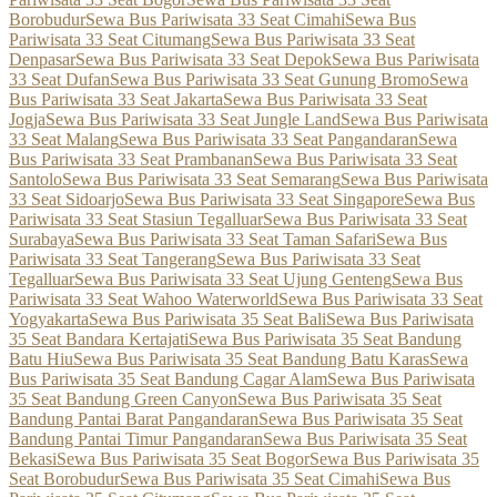
Borobudur
Sewa Bus Pariwisata 33 Seat Cimahi
Sewa Bus
Pariwisata 33 Seat Citumang
Sewa Bus Pariwisata 33 Seat
Denpasar
Sewa Bus Pariwisata 33 Seat Depok
Sewa Bus Pariwisata
33 Seat Dufan
Sewa Bus Pariwisata 33 Seat Gunung Bromo
Sewa
Bus Pariwisata 33 Seat Jakarta
Sewa Bus Pariwisata 33 Seat
Jogja
Sewa Bus Pariwisata 33 Seat Jungle Land
Sewa Bus Pariwisata
33 Seat Malang
Sewa Bus Pariwisata 33 Seat Pangandaran
Sewa
Bus Pariwisata 33 Seat Prambanan
Sewa Bus Pariwisata 33 Seat
Santolo
Sewa Bus Pariwisata 33 Seat Semarang
Sewa Bus Pariwisata
33 Seat Sidoarjo
Sewa Bus Pariwisata 33 Seat Singapore
Sewa Bus
Pariwisata 33 Seat Stasiun Tegalluar
Sewa Bus Pariwisata 33 Seat
Surabaya
Sewa Bus Pariwisata 33 Seat Taman Safari
Sewa Bus
Pariwisata 33 Seat Tangerang
Sewa Bus Pariwisata 33 Seat
Tegalluar
Sewa Bus Pariwisata 33 Seat Ujung Genteng
Sewa Bus
Pariwisata 33 Seat Wahoo Waterworld
Sewa Bus Pariwisata 33 Seat
Yogyakarta
Sewa Bus Pariwisata 35 Seat Bali
Sewa Bus Pariwisata
35 Seat Bandara Kertajati
Sewa Bus Pariwisata 35 Seat Bandung
Batu Hiu
Sewa Bus Pariwisata 35 Seat Bandung Batu Karas
Sewa
Bus Pariwisata 35 Seat Bandung Cagar Alam
Sewa Bus Pariwisata
35 Seat Bandung Green Canyon
Sewa Bus Pariwisata 35 Seat
Bandung Pantai Barat Pangandaran
Sewa Bus Pariwisata 35 Seat
Bandung Pantai Timur Pangandaran
Sewa Bus Pariwisata 35 Seat
Bekasi
Sewa Bus Pariwisata 35 Seat Bogor
Sewa Bus Pariwisata 35
Seat Borobudur
Sewa Bus Pariwisata 35 Seat Cimahi
Sewa Bus