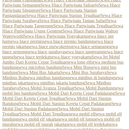
Pariwisata Semarang
Sewa Hiace Pariwisata Sidoarjo
Sewa Hiace
Pariwisata Singapore
Sewa Hiace Pariwisata Stasiun
Pangandaran
Sewa Hiace Pariwisata Stasiun Tegalluar
Sewa Hiace
Pariwisata Surabaya
Sewa Hiace Pariwisata Taman Safari
Sewa
Hiace Pariwisata Tangerang
Sewa Hiace Pariwisata Tegalluar
Sewa
Hiace Pariwisata Ujung Genteng
Sewa Hiace Pariwisata Wahoo
Waterworld
Sewa Hiace Pariwisata Yogyakarta
sewa hiace per
hari
sewa hiace premio
sewa hiace premio bandung
sewa hiace
premio jakarta
sewa hiace purwokerto
sewa hiace semarang
sewa
hiace serpong
sewa hiace surabaya
sewa hiace tangerang
sewa hiace
tangsel
sewa hiace terdekat
sewa hiace yogyakarta
Sewa Jet Mobil
Jumbo Dari Kereta Cepat Tegalluar
sewa long elf
sewa medium bus
bandung
sewa microbus bandung
Sewa Mini Bus
sewa mini bus
bandung
Sewa Mini Bus Jakarta
Sewa Mini Bus Surabaya
Sewa
Minibus Bali
sewa minibus bandung
sewa minibus di bandung
sewa
minibus jakarta
sewa minibus jakarta bandung
Sewa Minibus
Surabaya
Sewa Mobil Avanza Tegalluar
Sewa Mobil Bandung
sewa
mobil bus bandung
Sewa Mobil Dari Kereta Cepat Padalarang
Sewa
Mobil Dari Kereta Cepat Tegalluar
Sewa Mobil Dari Stasiun
Bandung
Sewa Mobil Dari Stasiun Kereta Cepat Padalarang
Sewa
Mobil Dari Stasiun Padalarang
Sewa Mobil Dari Stasiun
Tegalluar
Sewa Mobil Dari Tegalluar
sewa mobil elf
sewa mobil elf
bandung
sewa mobil elf jakarta
sewa mobil elf long
sewa mobil elf
murah
sewa mobil elf murah jakarta
sewa mobil elf terdekat
sewa