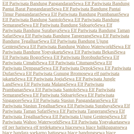
Elf Pariwisata Bandung Pangandaran
Sewa Elf Pariwisata Bandung
Pantai Barat Pangandaran
Sewa Elf Pariwisata Bandung Pantai
Timur Pangandaran
Sewa Elf Pariwisata Bandung Prambanan
Sewa
Elf Pariwisata Bandung Santolo
Sewa Elf Pariwisata Bandung
Semarang
Sewa Elf Pariwisata Bandung Sidoarjo
Sewa Elf
Pariwisata Bandung Surabaya
Sewa Elf Pariwisata Bandung Taman
Safari
Sewa Elf Pariwisata Bandung Tangerang
Sewa Elf Pariwisata
Bandung Tegalluar
Sewa Elf Pariwisata Bandung Ujung
Genteng
Sewa Elf Pariwisata Bandung Wahoo Waterworld
Sewa Elf
Pariwisata Bandung Yogyakarta
Sewa Elf Pariwisata Bekasi
Sewa
Elf Pariwisata Bogor
Sewa Elf Pariwisata Borobudur
Sewa Elf
Pariwisata Cimahi
Sewa Elf Pariwisata Citumang
Sewa Elf
Pariwisata Denpasar
Sewa Elf Pariwisata Depok
Sewa Elf Pariwisata
Dufan
Sewa Elf Pariwisata Gunung Bromo
sewa elf pariwisata
jakarta
Sewa Elf Pariwisata Jogja
Sewa Elf Pariwisata Jungle
Land
Sewa Elf Pariwisata Malang
Sewa Elf Pariwisata
Prambanan
Sewa Elf Pariwisata Santolo
Sewa Elf Pariwisata
Semarang
Sewa Elf Pariwisata Sidoarjo
Sewa Elf Pariwisata
Singapore
Sewa Elf Pariwisata Stasiun Pangandaran
Sewa Elf
Pariwisata Stasiun Tegalluar
Sewa Elf Pariwisata Surabaya
Sewa Elf
Pariwisata Taman Safari
Sewa Elf Pariwisata Tangerang
Sewa Elf
Pariwisata Tegalluar
Sewa Elf Pariwisata Ujung Genteng
Sewa Elf
Pariwisata Wahoo Waterworld
Sewa Elf Pariwisata Yogyakarta
sewa
elf per hari
sewa elf terdekat
sewa hiace
sewa hiace balikpapan
sewa
hiace bandara soekarno hatta
sewa hiace bandung
sewa hiace