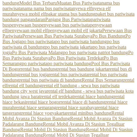
bandung
Model Bus Terbaru
Muatan Bus Pariwisata
nama bus
pariwisata
nama nama bus pariwisata
nyewa elf
nyewa elf
murah
nyewa mobil elf
pakar utama bus bandung
paket bus pariwisata
bandung pangandaran
Panjang Bus Pariwisata
pariwisata
bus
penyewaan bus
penyewaan bus pariwisata
penyewaan
elf
penyewaan mobil elf
penyewaan mobil elf jakarta
Persewaan Bus
Pariwisata
Persewaan Bus Pariwisata Surabaya
Po Bus Bandung
Po
Bus Jogja
po bus pariwisata
po bus pariwisata bandung
po bus
pariwisata di bandung
po bus pariwisata jakarta
po bus pariwisata
jogja
Po Bus Pariwisata Malang
po bus pariwisata patriot bandung
Po
Bus Pariwisata Surabaya
Po Bus Pariwisata Terdekat
Po Bus
Semarang
po pariwisata
po pariwisata bandung
Pool Bus Pariwisata
Di Bogor
rental bus bandung
rental bus bandung jakarta
rental bus di
bandung
rental bus jogja
rental bus pariwisata
rental bus pariwisata
bandung
rental bus pariwisata di bandung
Rental Bus Semarang
rental
elf
rental elf bandung
rental elf bandung - sewa bus pariwisata
bandung city west java
rental elf bandung - sewa bus pariwisata kota
bandung jawa barat
rental elf terdekat
rental hiace bandung
rental
hiace bekasi
rental hiace bogor
rental hiace di bandung
rental hiace
murah
rental hiace semarang
rental hiace surabaya
rental hiace
tangerang
rental hiace yogyakarta
rental minibus bandung
Rental
Mobil Avanza Di Stasiun Bandung
Rental Mobil Avanza Di Stasiun
Padalarang Bandung
Rental Mobil Avanza Di Stasiun Tegalluar
Bandung
Rental Mobil Di Stasiun Bandung
Rental Mobil Di Stasiun
Padalarang Bandung
Rental Mobil Di Stasiun Tegalluar