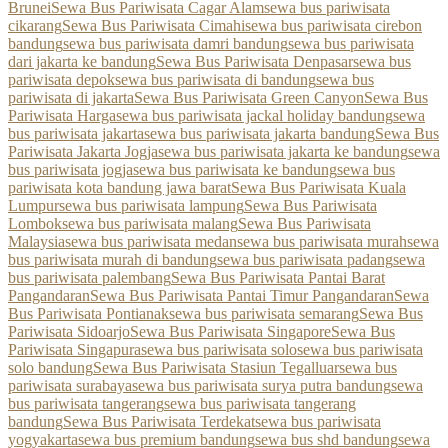
Brunei
Sewa Bus Pariwisata Cagar Alam
sewa bus pariwisata
cikarang
Sewa Bus Pariwisata Cimahi
sewa bus pariwisata cirebon
bandung
sewa bus pariwisata damri bandung
sewa bus pariwisata
dari jakarta ke bandung
Sewa Bus Pariwisata Denpasar
sewa bus
pariwisata depok
sewa bus pariwisata di bandung
sewa bus
pariwisata di jakarta
Sewa Bus Pariwisata Green Canyon
Sewa Bus
Pariwisata Harga
sewa bus pariwisata jackal holiday bandung
sewa
bus pariwisata jakarta
sewa bus pariwisata jakarta bandung
Sewa Bus
Pariwisata Jakarta Jogja
sewa bus pariwisata jakarta ke bandung
sewa
bus pariwisata jogja
sewa bus pariwisata ke bandung
sewa bus
pariwisata kota bandung jawa barat
Sewa Bus Pariwisata Kuala
Lumpur
sewa bus pariwisata lampung
Sewa Bus Pariwisata
Lombok
sewa bus pariwisata malang
Sewa Bus Pariwisata
Malaysia
sewa bus pariwisata medan
sewa bus pariwisata murah
sewa
bus pariwisata murah di bandung
sewa bus pariwisata padang
sewa
bus pariwisata palembang
Sewa Bus Pariwisata Pantai Barat
Pangandaran
Sewa Bus Pariwisata Pantai Timur Pangandaran
Sewa
Bus Pariwisata Pontianak
sewa bus pariwisata semarang
Sewa Bus
Pariwisata Sidoarjo
Sewa Bus Pariwisata Singapore
Sewa Bus
Pariwisata Singapura
sewa bus pariwisata solo
sewa bus pariwisata
solo bandung
Sewa Bus Pariwisata Stasiun Tegalluar
sewa bus
pariwisata surabaya
sewa bus pariwisata surya putra bandung
sewa
bus pariwisata tangerang
sewa bus pariwisata tangerang
bandung
Sewa Bus Pariwisata Terdekat
sewa bus pariwisata
yogyakarta
sewa bus premium bandung
sewa bus shd bandung
sewa