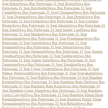
Seat Bekasi
Sewa Bus Pariwisata 31 Seat Bogor
Sewa Bus
Pariwisata 31 Seat Borobudur
Sewa Bus Pariwisata 31 Seat
Cimahi
Sewa Bus Pariwisata 31 Seat Citumang
Sewa Bus Pariwisata
31 Seat Denpasar
Sewa Bus Pariwisata 31 Seat Depok
Sewa Bus
Pariwisata 31 Seat Dufan
Sewa Bus Pariwisata 31 Seat Gunung
Bromo
Sewa Bus Pariwisata 31 Seat Jakarta
Sewa Bus Pariwisata 31
Seat Jogja
Sewa Bus Pariwisata 31 Seat Jungle Land
Sewa Bus
Pariwisata 31 Seat Malang
Sewa Bus Pariwisata 31 Seat
Pangandaran
Sewa Bus Pariwisata 31 Seat Prambanan
Sewa Bus
Pariwisata 31 Seat Santolo
Sewa Bus Pariwisata 31 Seat
Semarang
Sewa Bus Pariwisata 31 Seat Sidoarjo
Sewa Bus
Pariwisata 31 Seat Singapore
Sewa Bus Pariwisata 31 Seat Stasiun
Tegalluar
Sewa Bus Pariwisata 31 Seat Surabaya
Sewa Bus
Pariwisata 31 Seat Taman Safari
Sewa Bus Pariwisata 31 Seat
Tangerang
Sewa Bus Pariwisata 31 Seat Tegalluar
Sewa Bus
Pariwisata 31 Seat Ujung Genteng
Sewa Bus Pariwisata 31 Seat
Wahoo Waterworld
Sewa Bus Pariwisata 31 Seat Yogyakarta
Sewa
Bus Pariwisata 33 Seat Bali
Sewa Bus Pariwisata 33 Seat Bandara
Kertajati
Sewa Bus Pariwisata 33 Seat Bandung Batu Hiu
Sewa Bus
Pariwisata 33 Seat Bandung Batu Karas
Sewa Bus Pariwisata 33
Seat Bandung Cagar Alam
Sewa Bus Pariwisata 33 Seat Bandung
Green Canyon
Sewa Bus Pariwisata 33 Seat Bandung Pantai Barat
Pangandaran
Sewa Bus Pariwisata 33 Seat Bandung Pantai Timur
Pangandaran
Sewa Bus Pariwisata 33 Seat Bekasi
Sewa Bus
Pariwisata 33 Seat Bogor
Sewa Bus Pariwisata 33 Seat