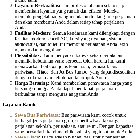
Layanan Berkualitas:
Tim profesional kami selalu siap
memberikan layanan yang ramah dan efisien. Mereka
memiliki pengetahuan yang mendalam tentang rute perjalanan
dan akan membantu Anda dalam setiap tahap perjalanan
Anda.
Fasilitas Modern:
Semua kendaraan kami dilengkapi dengan
fasilitas modern seperti AC, kursi yang nyaman, sistem
audiovisual, dan toilet. Ini membuat perjalanan Anda lebih
nyaman dan menghibur.
Fleksibilitas:
Kami menyadari bahwa setiap perjalanan
memiliki kebutuhan yang berbeda. Oleh karena itu, kami
menawarkan berbagai jenis kendaraan, termasuk bus
pariwisata, Hiace, dan Jet Bus Jumbo, yang dapat disesuaikan
dengan ukuran dan kebutuhan kelompok Anda.
Harga Bersaing:
Kami memberikan penawaran harga yang
bersaing sehingga Anda dapat menikmati perjalanan
berkualitas tanpa menguras anggaran Anda.
Layanan Kami:
Sewa Bus Pariwisata
:
Bus pariwisata kami cocok untuk
berbagai jenis perjalanan grup, seperti wisata keluarga,
perjalanan sekolah, perusahaan, atau reuni. Dengan kapasitas
yang bervariasi, kami memiliki solusi yang tepat untuk Anda.
Sewa Hiace
:
Hiace adalah pilihan ideal untuk perjalanan