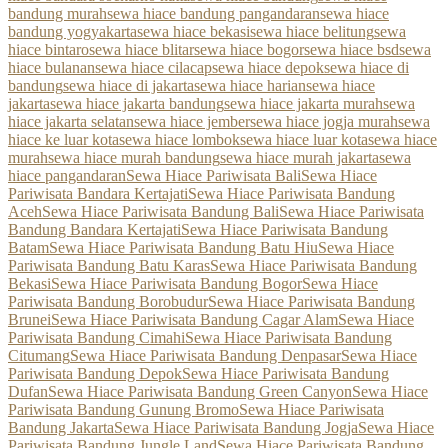
bandung murah
sewa hiace bandung pangandaran
sewa hiace
bandung yogyakarta
sewa hiace bekasi
sewa hiace belitung
sewa
hiace bintaro
sewa hiace blitar
sewa hiace bogor
sewa hiace bsd
sewa
hiace bulanan
sewa hiace cilacap
sewa hiace depok
sewa hiace di
bandung
sewa hiace di jakarta
sewa hiace harian
sewa hiace
jakarta
sewa hiace jakarta bandung
sewa hiace jakarta murah
sewa
hiace jakarta selatan
sewa hiace jember
sewa hiace jogja murah
sewa
hiace ke luar kota
sewa hiace lombok
sewa hiace luar kota
sewa hiace
murah
sewa hiace murah bandung
sewa hiace murah jakarta
sewa
hiace pangandaran
Sewa Hiace Pariwisata Bali
Sewa Hiace
Pariwisata Bandara Kertajati
Sewa Hiace Pariwisata Bandung
Aceh
Sewa Hiace Pariwisata Bandung Bali
Sewa Hiace Pariwisata
Bandung Bandara Kertajati
Sewa Hiace Pariwisata Bandung
Batam
Sewa Hiace Pariwisata Bandung Batu Hiu
Sewa Hiace
Pariwisata Bandung Batu Karas
Sewa Hiace Pariwisata Bandung
Bekasi
Sewa Hiace Pariwisata Bandung Bogor
Sewa Hiace
Pariwisata Bandung Borobudur
Sewa Hiace Pariwisata Bandung
Brunei
Sewa Hiace Pariwisata Bandung Cagar Alam
Sewa Hiace
Pariwisata Bandung Cimahi
Sewa Hiace Pariwisata Bandung
Citumang
Sewa Hiace Pariwisata Bandung Denpasar
Sewa Hiace
Pariwisata Bandung Depok
Sewa Hiace Pariwisata Bandung
Dufan
Sewa Hiace Pariwisata Bandung Green Canyon
Sewa Hiace
Pariwisata Bandung Gunung Bromo
Sewa Hiace Pariwisata
Bandung Jakarta
Sewa Hiace Pariwisata Bandung Jogja
Sewa Hiace
Pariwisata Bandung Jungle Land
Sewa Hiace Pariwisata Bandung