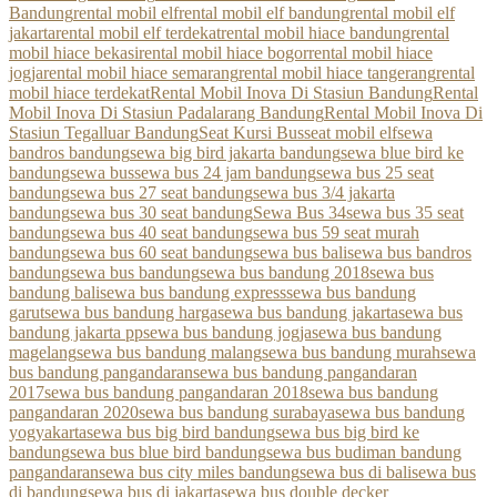
Bandung
rental mobil elf
rental mobil elf bandung
rental mobil elf
jakarta
rental mobil elf terdekat
rental mobil hiace bandung
rental
mobil hiace bekasi
rental mobil hiace bogor
rental mobil hiace
jogja
rental mobil hiace semarang
rental mobil hiace tangerang
rental
mobil hiace terdekat
Rental Mobil Inova Di Stasiun Bandung
Rental
Mobil Inova Di Stasiun Padalarang Bandung
Rental Mobil Inova Di
Stasiun Tegalluar Bandung
Seat Kursi Bus
seat mobil elf
sewa
bandros bandung
sewa big bird jakarta bandung
sewa blue bird ke
bandung
sewa bus
sewa bus 24 jam bandung
sewa bus 25 seat
bandung
sewa bus 27 seat bandung
sewa bus 3/4 jakarta
bandung
sewa bus 30 seat bandung
Sewa Bus 34
sewa bus 35 seat
bandung
sewa bus 40 seat bandung
sewa bus 59 seat murah
bandung
sewa bus 60 seat bandung
sewa bus bali
sewa bus bandros
bandung
sewa bus bandung
sewa bus bandung 2018
sewa bus
bandung bali
sewa bus bandung express
sewa bus bandung
garut
sewa bus bandung harga
sewa bus bandung jakarta
sewa bus
bandung jakarta pp
sewa bus bandung jogja
sewa bus bandung
magelang
sewa bus bandung malang
sewa bus bandung murah
sewa
bus bandung pangandaran
sewa bus bandung pangandaran
2017
sewa bus bandung pangandaran 2018
sewa bus bandung
pangandaran 2020
sewa bus bandung surabaya
sewa bus bandung
yogyakarta
sewa bus big bird bandung
sewa bus big bird ke
bandung
sewa bus blue bird bandung
sewa bus budiman bandung
pangandaran
sewa bus city miles bandung
sewa bus di bali
sewa bus
di bandung
sewa bus di jakarta
sewa bus double decker