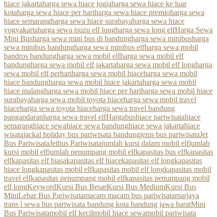
hiace jakarta
harga sewa hiace jogja
harga sewa hiace ke luar
kota
harga sewa hiace per hari
harga sewa hiace premio
harga sewa
hiace semarang
harga sewa hiace surabaya
harga sewa hiace
yogyakarta
harga sewa isuzu elf long
harga sewa long elf
Harga Sewa
Mini Bus
harga sewa mini bus di bandung
harga sewa minibus
harga
sewa minibus bandung
harga sewa minibus elf
harga sewa mobil
bandros bandung
harga sewa mobil elf
harga sewa mobil elf
bandung
harga sewa mobil elf jakarta
harga sewa mobil elf long
harga
sewa mobil elf perhari
harga sewa mobil hiace
harga sewa mobil
hiace bandung
harga sewa mobil hiace jakarta
harga sewa mobil
hiace malang
harga sewa mobil hiace per hari
harga sewa mobil hiace
surabaya
harga sewa mobil toyota hiace
harga sewa mobil travel
hiace
harga sewa toyota hiace
harga sewa travel bandung
pangandaran
harga sewa travel elf
Hargabus
hiace pariwisata
hiace
semarang
hiace sewa
hiace sewa bandung
hiace sewa jakarta
hiace
wisata
jackal holiday bus pariwisata bandung
jenis bus pariwisata
Jet
Bus Pariwisata
Jetbus Pariwisata
jumlah kursi dalam mobil elf
jumlah
kursi mobil elf
jumlah penumpang mobil elf
kapasitas bus elf
kapasitas
elf
kapasitas elf biasa
kapasitas elf hiace
kapasitas elf long
kapasitas
hiace long
kapasitas mobil elf
kapasitas mobil elf long
kapasitas mobil
travel elf
kapasitas penumpang mobil elf
kapasitas penumpang mobil
elf long
Keyword
Kursi Bus Besar
Kursi Bus Medium
Kursi Bus
Mini
Lebar Bus Pariwisata
macam macam bus pariwisata
marjaya
trans l sewa bus pariwisata bandung kota bandung jawa barat
Mini
Bus Pariwisata
mobil elf kecil
mobil hiace sewa
mobil pariwisata