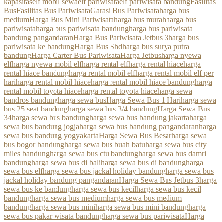
kapasitas
elf mobil sewa
elf pariwisata
elf pariwisata bandung
Fasilitas
Bus
Fasilitas Bus Pariwisata
Garasi Bus Pariwisata
harga bus
medium
Harga Bus Mini Pariwisata
harga bus murah
harga bus
pariwisata
harga bus pariwisata bandung
harga bus pariwisata
bandung pangandaran
Harga Bus Pariwisata Jetbus 3
harga bus
pariwisata ke bandung
Harga Bus Shd
harga bus surya putra
bandung
Harga Carter Bus Pariwisata
Harga Jetbus
harga nyewa
elf
harga nyewa mobil elf
harga rental elf
harga rental hiace
harga
rental hiace bandung
harga rental mobil elf
harga rental mobil elf per
hari
harga rental mobil hiace
harga rental mobil hiace bandung
harga
rental mobil toyota hiace
harga rental toyota hiace
harga sewa
bandros bandung
harga sewa bus
Harga Sewa Bus 1 Hari
harga sewa
bus 25 seat bandung
harga sewa bus 3/4 bandung
Harga Sewa Bus
34
harga sewa bus bandung
harga sewa bus bandung jakarta
harga
sewa bus bandung jogja
harga sewa bus bandung pangandaran
harga
sewa bus bandung yogyakarta
Harga Sewa Bus Besar
harga sewa
bus bogor bandung
harga sewa bus buah batu
harga sewa bus city
miles bandung
harga sewa bus ctu bandung
harga sewa bus damri
bandung
harga sewa bus di bali
harga sewa bus di bandung
harga
sewa bus elf
harga sewa bus jackal holiday bandung
harga sewa bus
jackal holiday bandung pangandaran
Harga Sewa Bus Jetbus 3
harga
sewa bus ke bandung
harga sewa bus kecil
harga sewa bus kecil
bandung
harga sewa bus medium
harga sewa bus medium
bandung
harga sewa bus mini
harga sewa bus mini bandung
harga
sewa bus pakar wisata bandung
harga sewa bus pariwisata
Harga