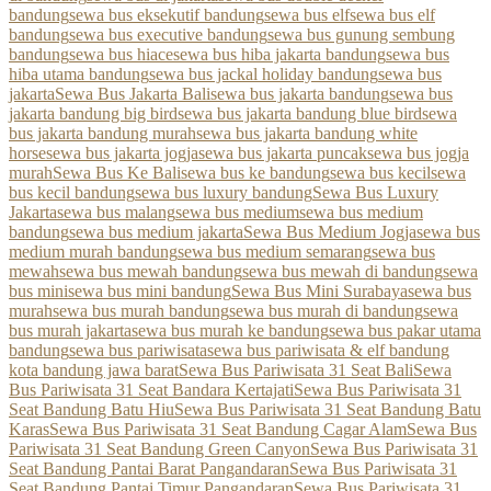
bandung
sewa bus eksekutif bandung
sewa bus elf
sewa bus elf
bandung
sewa bus executive bandung
sewa bus gunung sembung
bandung
sewa bus hiace
sewa bus hiba jakarta bandung
sewa bus
hiba utama bandung
sewa bus jackal holiday bandung
sewa bus
jakarta
Sewa Bus Jakarta Bali
sewa bus jakarta bandung
sewa bus
jakarta bandung big bird
sewa bus jakarta bandung blue bird
sewa
bus jakarta bandung murah
sewa bus jakarta bandung white
horse
sewa bus jakarta jogja
sewa bus jakarta puncak
sewa bus jogja
murah
Sewa Bus Ke Bali
sewa bus ke bandung
sewa bus kecil
sewa
bus kecil bandung
sewa bus luxury bandung
Sewa Bus Luxury
Jakarta
sewa bus malang
sewa bus medium
sewa bus medium
bandung
sewa bus medium jakarta
Sewa Bus Medium Jogja
sewa bus
medium murah bandung
sewa bus medium semarang
sewa bus
mewah
sewa bus mewah bandung
sewa bus mewah di bandung
sewa
bus mini
sewa bus mini bandung
Sewa Bus Mini Surabaya
sewa bus
murah
sewa bus murah bandung
sewa bus murah di bandung
sewa
bus murah jakarta
sewa bus murah ke bandung
sewa bus pakar utama
bandung
sewa bus pariwisata
sewa bus pariwisata & elf bandung
kota bandung jawa barat
Sewa Bus Pariwisata 31 Seat Bali
Sewa
Bus Pariwisata 31 Seat Bandara Kertajati
Sewa Bus Pariwisata 31
Seat Bandung Batu Hiu
Sewa Bus Pariwisata 31 Seat Bandung Batu
Karas
Sewa Bus Pariwisata 31 Seat Bandung Cagar Alam
Sewa Bus
Pariwisata 31 Seat Bandung Green Canyon
Sewa Bus Pariwisata 31
Seat Bandung Pantai Barat Pangandaran
Sewa Bus Pariwisata 31
Seat Bandung Pantai Timur Pangandaran
Sewa Bus Pariwisata 31