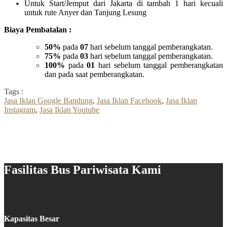
Untuk Start/Jemput dari Jakarta di tambah 1 hari kecuali
untuk rute Anyer dan Tanjung Lesung
Biaya Pembatalan :
50%
pada
07
hari sebelum tanggal pemberangkatan.
75%
pada
03
hari sebelum tanggal pemberangkatan.
100%
pada
01
hari sebelum tanggal pemberangkatan
dan pada saat pemberangkatan.
Tags :
Jasa Iklan Google Bandung
,
Jasa Iklan Facebook
,
Jasa Iklan
Instagram
,
Jasa Iklan Youtube
Fasilitas Bus Pariwisata Kami
Kapasitas Besar