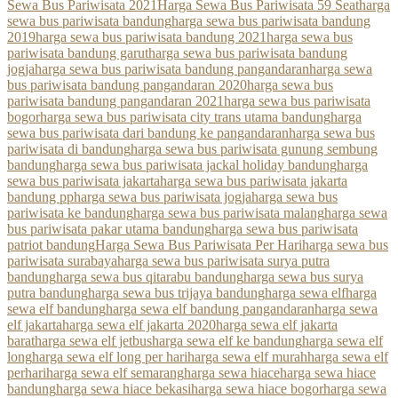
Sewa Bus Pariwisata 2021
Harga Sewa Bus Pariwisata 59 Seat
harga
sewa bus pariwisata bandung
harga sewa bus pariwisata bandung
2019
harga sewa bus pariwisata bandung 2021
harga sewa bus
pariwisata bandung garut
harga sewa bus pariwisata bandung
jogja
harga sewa bus pariwisata bandung pangandaran
harga sewa
bus pariwisata bandung pangandaran 2020
harga sewa bus
pariwisata bandung pangandaran 2021
harga sewa bus pariwisata
bogor
harga sewa bus pariwisata city trans utama bandung
harga
sewa bus pariwisata dari bandung ke pangandaran
harga sewa bus
pariwisata di bandung
harga sewa bus pariwisata gunung sembung
bandung
harga sewa bus pariwisata jackal holiday bandung
harga
sewa bus pariwisata jakarta
harga sewa bus pariwisata jakarta
bandung pp
harga sewa bus pariwisata jogja
harga sewa bus
pariwisata ke bandung
harga sewa bus pariwisata malang
harga sewa
bus pariwisata pakar utama bandung
harga sewa bus pariwisata
patriot bandung
Harga Sewa Bus Pariwisata Per Hari
harga sewa bus
pariwisata surabaya
harga sewa bus pariwisata surya putra
bandung
harga sewa bus qitarabu bandung
harga sewa bus surya
putra bandung
harga sewa bus trijaya bandung
harga sewa elf
harga
sewa elf bandung
harga sewa elf bandung pangandaran
harga sewa
elf jakarta
harga sewa elf jakarta 2020
harga sewa elf jakarta
barat
harga sewa elf jetbus
harga sewa elf ke bandung
harga sewa elf
long
harga sewa elf long per hari
harga sewa elf murah
harga sewa elf
perhari
harga sewa elf semarang
harga sewa hiace
harga sewa hiace
bandung
harga sewa hiace bekasi
harga sewa hiace bogor
harga sewa