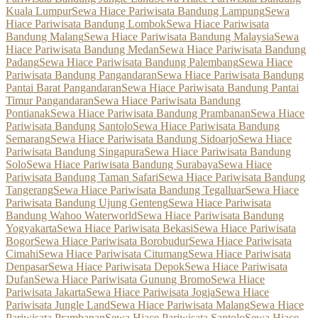
Kuala Lumpur
Sewa Hiace Pariwisata Bandung Lampung
Sewa
Hiace Pariwisata Bandung Lombok
Sewa Hiace Pariwisata
Bandung Malang
Sewa Hiace Pariwisata Bandung Malaysia
Sewa
Hiace Pariwisata Bandung Medan
Sewa Hiace Pariwisata Bandung
Padang
Sewa Hiace Pariwisata Bandung Palembang
Sewa Hiace
Pariwisata Bandung Pangandaran
Sewa Hiace Pariwisata Bandung
Pantai Barat Pangandaran
Sewa Hiace Pariwisata Bandung Pantai
Timur Pangandaran
Sewa Hiace Pariwisata Bandung
Pontianak
Sewa Hiace Pariwisata Bandung Prambanan
Sewa Hiace
Pariwisata Bandung Santolo
Sewa Hiace Pariwisata Bandung
Semarang
Sewa Hiace Pariwisata Bandung Sidoarjo
Sewa Hiace
Pariwisata Bandung Singapura
Sewa Hiace Pariwisata Bandung
Solo
Sewa Hiace Pariwisata Bandung Surabaya
Sewa Hiace
Pariwisata Bandung Taman Safari
Sewa Hiace Pariwisata Bandung
Tangerang
Sewa Hiace Pariwisata Bandung Tegalluar
Sewa Hiace
Pariwisata Bandung Ujung Genteng
Sewa Hiace Pariwisata
Bandung Wahoo Waterworld
Sewa Hiace Pariwisata Bandung
Yogyakarta
Sewa Hiace Pariwisata Bekasi
Sewa Hiace Pariwisata
Bogor
Sewa Hiace Pariwisata Borobudur
Sewa Hiace Pariwisata
Cimahi
Sewa Hiace Pariwisata Citumang
Sewa Hiace Pariwisata
Denpasar
Sewa Hiace Pariwisata Depok
Sewa Hiace Pariwisata
Dufan
Sewa Hiace Pariwisata Gunung Bromo
Sewa Hiace
Pariwisata Jakarta
Sewa Hiace Pariwisata Jogja
Sewa Hiace
Pariwisata Jungle Land
Sewa Hiace Pariwisata Malang
Sewa Hiace
Pariwisata Prambanan
Sewa Hiace Pariwisata Santolo
Sewa Hiace