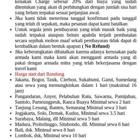
kenakan Charge sebesar 20% dari biaya yang sudah
ditentukan yang akan di perhitungkan dengan jumlah sisa hari
yang belum terpakai sesuai perjanjian awal.
Jika kami tidak menerima tanggal konfirmasi pada tanggal
yang telah di sepakati, maka pesanan dapat kami batalkan
Untuk segala jenis pembayaran yang telah masuk baik yang
sudah terpakai ataupun belum apabila terjadi pembatalan
secara sepihak mohon maaf sekali pembayaran tidak dapat di
kembalikan dalam bentuk apapun
( No Refund)
Jika keberangkatan dibatalkan karena adanya kerusakan pada
armada kami maka kami akan mengganti armada yang di
pakai dengan armada mitra yang telah bekerjasama dengan
travel kami
Harga start dari Bandung
Jakarta, Bogor, Tasik, Cirebon, Sukabumi, Garut, Sumedang
atau sewa yang memungkinkan dalam 1 hari (maksimal 16
jam)
Pangandaran, Anyer, Pelabuhan Ratu, Sawarna, Pamijahan,
Santolo, Pameungpeuk, Ranca Buaya Minimal sewa 2 hari
Tanjung Lesung, Banten, Semarang Minimal sewa 3 hari
Jogjakarta, Solo, Demak, Kudus, Minimal sewa 3.5 hari
Surabaya, Malang, dll Minimal sewa 5 hari
Madura, Probolinggo, Situbondo, dll. Minimal sewa 6 hari
Bali, dsk. Minimal sewa 8 hari
Lombok, dsk, Minimal sewa 10 hari