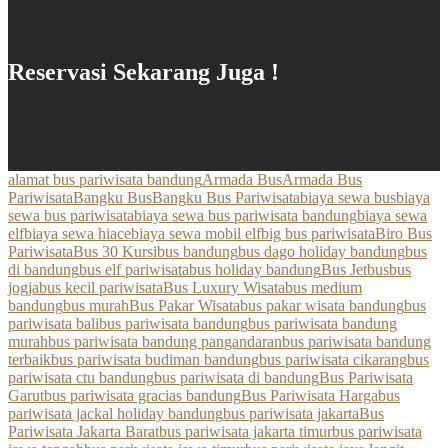
Reservasi Sekarang Juga !
alamat bus pariwisata bandung
Armada Bus
Armada Bus
Pariwisata
Bangku Bus
Bangku Bus Pariwisata
biaya sewa bus
biaya
sewa bus pariwisata
biaya sewa bus pariwisata bandung
biaya sewa
elf
biaya sewa hiace
biaya sewa mobil elf
big bus pariwisata
Biro Bus
Pariwisata
Bus 30 Kursi
bus bandung
bus dago holiday bandung
bus
di bandung
bus elf pariwisata
bus holiday bandung
Bus Jetbus
bus
jogja
bus kecil pariwisata
Bus Luxury Wisata
bus medium
bandung
bus murah
Bus Pakar Wisata
bus pakar wisata bandung
bus
pariwisata bali
bus pariwisata bandung
bus pariwisata bandung
murah
bus pariwisata bandung pangandaran
bus pariwisata bandung
terbaik
bus pariwisata budiman bandung
bus pariwisata cikarang
bus
pariwisata ctu bandung
bus pariwisata di bandung
Bus Pariwisata
Garut
bus pariwisata gracias bandung
Bus Pariwisata Harga
bus
pariwisata jackal holiday bandung
bus pariwisata jakarta
Bus
Pariwisata Jakarta Barat
bus pariwisata jakarta timur
bus pariwisata