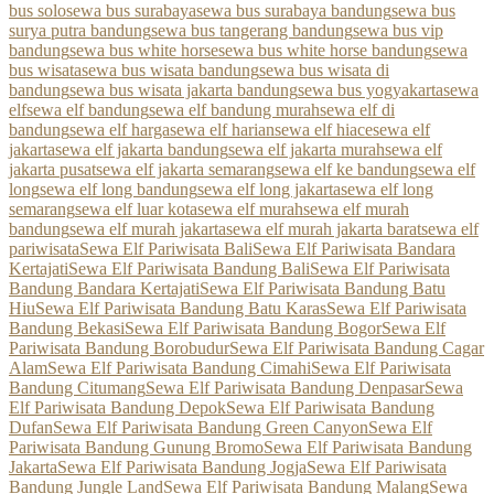
bus solo
sewa bus surabaya
sewa bus surabaya bandung
sewa bus
surya putra bandung
sewa bus tangerang bandung
sewa bus vip
bandung
sewa bus white horse
sewa bus white horse bandung
sewa
bus wisata
sewa bus wisata bandung
sewa bus wisata di
bandung
sewa bus wisata jakarta bandung
sewa bus yogyakarta
sewa
elf
sewa elf bandung
sewa elf bandung murah
sewa elf di
bandung
sewa elf harga
sewa elf harian
sewa elf hiace
sewa elf
jakarta
sewa elf jakarta bandung
sewa elf jakarta murah
sewa elf
jakarta pusat
sewa elf jakarta semarang
sewa elf ke bandung
sewa elf
long
sewa elf long bandung
sewa elf long jakarta
sewa elf long
semarang
sewa elf luar kota
sewa elf murah
sewa elf murah
bandung
sewa elf murah jakarta
sewa elf murah jakarta barat
sewa elf
pariwisata
Sewa Elf Pariwisata Bali
Sewa Elf Pariwisata Bandara
Kertajati
Sewa Elf Pariwisata Bandung Bali
Sewa Elf Pariwisata
Bandung Bandara Kertajati
Sewa Elf Pariwisata Bandung Batu
Hiu
Sewa Elf Pariwisata Bandung Batu Karas
Sewa Elf Pariwisata
Bandung Bekasi
Sewa Elf Pariwisata Bandung Bogor
Sewa Elf
Pariwisata Bandung Borobudur
Sewa Elf Pariwisata Bandung Cagar
Alam
Sewa Elf Pariwisata Bandung Cimahi
Sewa Elf Pariwisata
Bandung Citumang
Sewa Elf Pariwisata Bandung Denpasar
Sewa
Elf Pariwisata Bandung Depok
Sewa Elf Pariwisata Bandung
Dufan
Sewa Elf Pariwisata Bandung Green Canyon
Sewa Elf
Pariwisata Bandung Gunung Bromo
Sewa Elf Pariwisata Bandung
Jakarta
Sewa Elf Pariwisata Bandung Jogja
Sewa Elf Pariwisata
Bandung Jungle Land
Sewa Elf Pariwisata Bandung Malang
Sewa