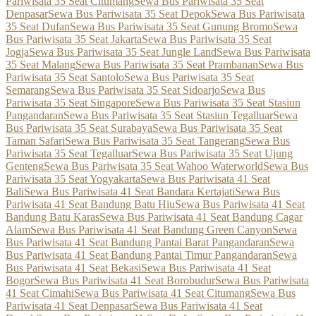
Pariwisata 35 Seat Citumang
Sewa Bus Pariwisata 35 Seat
Denpasar
Sewa Bus Pariwisata 35 Seat Depok
Sewa Bus Pariwisata
35 Seat Dufan
Sewa Bus Pariwisata 35 Seat Gunung Bromo
Sewa
Bus Pariwisata 35 Seat Jakarta
Sewa Bus Pariwisata 35 Seat
Jogja
Sewa Bus Pariwisata 35 Seat Jungle Land
Sewa Bus Pariwisata
35 Seat Malang
Sewa Bus Pariwisata 35 Seat Prambanan
Sewa Bus
Pariwisata 35 Seat Santolo
Sewa Bus Pariwisata 35 Seat
Semarang
Sewa Bus Pariwisata 35 Seat Sidoarjo
Sewa Bus
Pariwisata 35 Seat Singapore
Sewa Bus Pariwisata 35 Seat Stasiun
Pangandaran
Sewa Bus Pariwisata 35 Seat Stasiun Tegalluar
Sewa
Bus Pariwisata 35 Seat Surabaya
Sewa Bus Pariwisata 35 Seat
Taman Safari
Sewa Bus Pariwisata 35 Seat Tangerang
Sewa Bus
Pariwisata 35 Seat Tegalluar
Sewa Bus Pariwisata 35 Seat Ujung
Genteng
Sewa Bus Pariwisata 35 Seat Wahoo Waterworld
Sewa Bus
Pariwisata 35 Seat Yogyakarta
Sewa Bus Pariwisata 41 Seat
Bali
Sewa Bus Pariwisata 41 Seat Bandara Kertajati
Sewa Bus
Pariwisata 41 Seat Bandung Batu Hiu
Sewa Bus Pariwisata 41 Seat
Bandung Batu Karas
Sewa Bus Pariwisata 41 Seat Bandung Cagar
Alam
Sewa Bus Pariwisata 41 Seat Bandung Green Canyon
Sewa
Bus Pariwisata 41 Seat Bandung Pantai Barat Pangandaran
Sewa
Bus Pariwisata 41 Seat Bandung Pantai Timur Pangandaran
Sewa
Bus Pariwisata 41 Seat Bekasi
Sewa Bus Pariwisata 41 Seat
Bogor
Sewa Bus Pariwisata 41 Seat Borobudur
Sewa Bus Pariwisata
41 Seat Cimahi
Sewa Bus Pariwisata 41 Seat Citumang
Sewa Bus
Pariwisata 41 Seat Denpasar
Sewa Bus Pariwisata 41 Seat