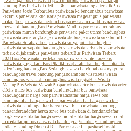
jawa tengah
bus pariwisata jawa timur
bus pariwisata jaya langit
bandung
Bus Pariwisata Jetbus 3
bus pariwisata jogja terbaik
Bus
Pariwisata Jogja Terbaru
bus pariwisata ke bandung
bus pariwisata
kecil
bus pariwisata kudus
bus pariwisata magelang
bus pariwisata
malang
bus pariwisata medium
bus pariwisata mewah
bus pariwisata
mewah di bandung
Bus Pariwisata Mini
bus pariwisata murah
bus
pariwisata murah bandung
bus pariwisata pakar utama bandung
bus
pariwisata semarang
bus pariwisata shd
bus pariwisata sukabumi
Bus
Pariwisata Surabaya
bus pariwisata surya putra bandung
bus
pariwisata suryaputra bandung
bus pariwisata terbaik
bus pariwisata
terbaik di jakarta
bus pariwisata terbaru
Bus Pariwisata Terbaru
2021
Bus Pariwisata Terdekat
bus pariwisata white horse
bus
pariwisata yogyakarta
Bus Piknik
bus qitarabu bandung
bus qitarabu
palembang bandung
Bus Sedang
bus sewa bandung
bus suryaputra
bandung
bus travel bandung pangandaran
bus wisata
bus wisata
bandung
bus wisata di bandung
bus wisata jogja
Bus Wisata
Malang
Bus Wisata Mewah
Buspariwisata
carter bus pariwisata
carter
elf
city miles bus pariwisata bandung
daftar bus pariwisata
bandung
daftar harga bus pariwisata
daftar harga sewa bus
bandung
daftar harga sewa bus pariwisata
daftar harga sewa bus
pariwisata bandung
daftar harga sewa bus pariwisata bandung
pangandaran
daftar harga sewa bus pariwisata di bandung
daftar
harga sewa elf
daftar harga sewa mobil elf
daftar harga sewa mobil
hiace
daftar po bus pariwisata bandung
dago holiday bandung
dem
holiday bandung
Dimensi Bus Pariwisata
elf kapasitas
elf mobil