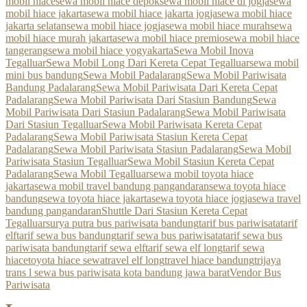
mobil hiace
sewa mobil hiace depok
sewa mobil hiace di jogja
sewa
mobil hiace jakarta
sewa mobil hiace jakarta jogja
sewa mobil hiace
jakarta selatan
sewa mobil hiace jogja
sewa mobil hiace murah
sewa
mobil hiace murah jakarta
sewa mobil hiace premio
sewa mobil hiace
tangerang
sewa mobil hiace yogyakarta
Sewa Mobil Inova
Tegalluar
Sewa Mobil Long Dari Kereta Cepat Tegalluar
sewa mobil
mini bus bandung
Sewa Mobil Padalarang
Sewa Mobil Pariwisata
Bandung Padalarang
Sewa Mobil Pariwisata Dari Kereta Cepat
Padalarang
Sewa Mobil Pariwisata Dari Stasiun Bandung
Sewa
Mobil Pariwisata Dari Stasiun Padalarang
Sewa Mobil Pariwisata
Dari Stasiun Tegalluar
Sewa Mobil Pariwisata Kereta Cepat
Padalarang
Sewa Mobil Pariwisata Stasiun Kereta Cepat
Padalarang
Sewa Mobil Pariwisata Stasiun Padalarang
Sewa Mobil
Pariwisata Stasiun Tegalluar
Sewa Mobil Stasiun Kereta Cepat
Padalarang
Sewa Mobil Tegalluar
sewa mobil toyota hiace
jakarta
sewa mobil travel bandung pangandaran
sewa toyota hiace
bandung
sewa toyota hiace jakarta
sewa toyota hiace jogja
sewa travel
bandung pangandaran
Shuttle Dari Stasiun Kereta Cepat
Tegalluar
surya putra bus pariwisata bandung
tarif bus pariwisata
tarif
elf
tarif sewa bus bandung
tarif sewa bus pariwisata
tarif sewa bus
pariwisata bandung
tarif sewa elf
tarif sewa elf long
tarif sewa
hiace
toyota hiace sewa
travel elf long
travel hiace bandung
trijaya
trans l sewa bus pariwisata kota bandung jawa barat
Vendor Bus
Pariwisata