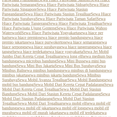
Pariwisata Semarang
Sewa Hiace Pariwisata Sidoarjo
Sewa Hiace
Pariwisata Singapore
Sewa Hiace Pariwisata Stasiun
Pangandaran
Sewa Hiace Pariwisata Stasiun Tegalluar
Sewa Hiace
Pariwisata Surabaya
Sewa Hiace Pariwisata Taman Safari
Sewa
Hiace Pariwisata Tangerang
Sewa Hiace Pariwisata Tegalluar
Sewa
Hiace Pariwisata Ujung Genteng
Sewa Hiace Pariwisata Wahoo
Waterworld
Sewa Hiace Pariwisata Yogyakarta
sewa hiace per
hari
sewa hiace premio
sewa hiace premio bandung
sewa hiace
premio jakarta
sewa hiace purwokerto
sewa hiace semarang
sewa
hiace serpong
sewa hiace surabaya
sewa hiace tangerang
sewa hiace
tangsel
sewa hiace terdekat
sewa hiace yogyakarta
Sewa Jet Mobil
Jumbo Dari Kereta Cepat Tegalluar
sewa long elf
sewa medium bus
bandung
sewa microbus bandung
Sewa Mini Bus
sewa mini bus
bandung
Sewa Mini Bus Jakarta
Sewa Mini Bus Surabaya
Sewa
Minibus Bali
sewa minibus bandung
sewa minibus di bandung
sewa
minibus jakarta
sewa minibus jakarta bandung
Sewa Minibus
Surabaya
Sewa Mobil Avanza Tegalluar
Sewa Mobil Bandung
sewa
mobil bus bandung
Sewa Mobil Dari Kereta Cepat Padalarang
Sewa
Mobil Dari Kereta Cepat Tegalluar
Sewa Mobil Dari Stasiun
Bandung
Sewa Mobil Dari Stasiun Kereta Cepat Padalarang
Sewa
Mobil Dari Stasiun Padalarang
Sewa Mobil Dari Stasiun
Tegalluar
Sewa Mobil Dari Tegalluar
sewa mobil elf
sewa mobil elf
bandung
sewa mobil elf jakarta
sewa mobil elf long
sewa mobil elf
murah
sewa mobil elf murah jakarta
sewa mobil elf terdekat
sewa