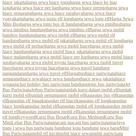
hiace jakarta
harga sewa hiace jogja
harga sewa hiace ke luar
kota
harga sewa hiace per hari
harga sewa hiace premio
harga sewa
hiace semarang
harga sewa hiace surabaya
harga sewa hiace
yogyakarta
harga sewa isuzu elf long
harga sewa long elf
Harga Sewa
Mini Bus
harga sewa mini bus di bandung
harga sewa minibus
harga
sewa minibus bandung
harga sewa minibus elf
harga sewa mobil
bandros bandung
harga sewa mobil elf
harga sewa mobil elf
bandung
harga sewa mobil elf jakarta
harga sewa mobil elf long
harga
sewa mobil elf perhari
harga sewa mobil hiace
harga sewa mobil
hiace bandung
harga sewa mobil hiace jakarta
harga sewa mobil
hiace malang
harga sewa mobil hiace per hari
harga sewa mobil hiace
surabaya
harga sewa mobil toyota hiace
harga sewa mobil travel
hiace
harga sewa toyota hiace
harga sewa travel bandung
pangandaran
harga sewa travel elf
Hargabus
hiace pariwisata
hiace
semarang
hiace sewa
hiace sewa bandung
hiace sewa jakarta
hiace
wisata
jackal holiday bus pariwisata bandung
jenis bus pariwisata
Jet
Bus Pariwisata
Jetbus Pariwisata
jumlah kursi dalam mobil elf
jumlah
kursi mobil elf
jumlah penumpang mobil elf
kapasitas bus elf
kapasitas
elf
kapasitas elf biasa
kapasitas elf hiace
kapasitas elf long
kapasitas
hiace long
kapasitas mobil elf
kapasitas mobil elf long
kapasitas mobil
travel elf
kapasitas penumpang mobil elf
kapasitas penumpang mobil
elf long
Keyword
Kursi Bus Besar
Kursi Bus Medium
Kursi Bus
Mini
Lebar Bus Pariwisata
macam macam bus pariwisata
marjaya
trans l sewa bus pariwisata bandung kota bandung jawa barat
Mini
Bus Pariwisata
mobil elf kecil
mobil hiace sewa
mobil pariwisata