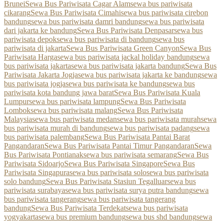
Brunei
Sewa Bus Pariwisata Cagar Alam
sewa bus pariwisata
cikarang
Sewa Bus Pariwisata Cimahi
sewa bus pariwisata cirebon
bandung
sewa bus pariwisata damri bandung
sewa bus pariwisata
dari jakarta ke bandung
Sewa Bus Pariwisata Denpasar
sewa bus
pariwisata depok
sewa bus pariwisata di bandung
sewa bus
pariwisata di jakarta
Sewa Bus Pariwisata Green Canyon
Sewa Bus
Pariwisata Harga
sewa bus pariwisata jackal holiday bandung
sewa
bus pariwisata jakarta
sewa bus pariwisata jakarta bandung
Sewa Bus
Pariwisata Jakarta Jogja
sewa bus pariwisata jakarta ke bandung
sewa
bus pariwisata jogja
sewa bus pariwisata ke bandung
sewa bus
pariwisata kota bandung jawa barat
Sewa Bus Pariwisata Kuala
Lumpur
sewa bus pariwisata lampung
Sewa Bus Pariwisata
Lombok
sewa bus pariwisata malang
Sewa Bus Pariwisata
Malaysia
sewa bus pariwisata medan
sewa bus pariwisata murah
sewa
bus pariwisata murah di bandung
sewa bus pariwisata padang
sewa
bus pariwisata palembang
Sewa Bus Pariwisata Pantai Barat
Pangandaran
Sewa Bus Pariwisata Pantai Timur Pangandaran
Sewa
Bus Pariwisata Pontianak
sewa bus pariwisata semarang
Sewa Bus
Pariwisata Sidoarjo
Sewa Bus Pariwisata Singapore
Sewa Bus
Pariwisata Singapura
sewa bus pariwisata solo
sewa bus pariwisata
solo bandung
Sewa Bus Pariwisata Stasiun Tegalluar
sewa bus
pariwisata surabaya
sewa bus pariwisata surya putra bandung
sewa
bus pariwisata tangerang
sewa bus pariwisata tangerang
bandung
Sewa Bus Pariwisata Terdekat
sewa bus pariwisata
yogyakarta
sewa bus premium bandung
sewa bus shd bandung
sewa