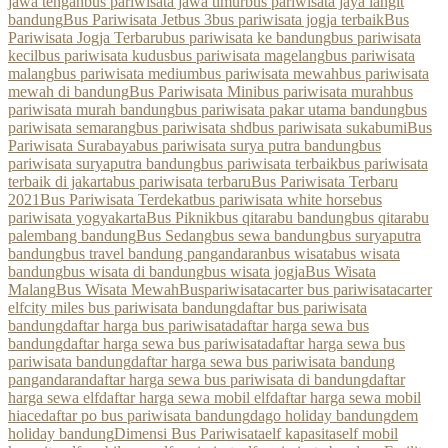
jawa tengah
bus pariwisata jawa timur
bus pariwisata jaya langit
bandung
Bus Pariwisata Jetbus 3
bus pariwisata jogja terbaik
Bus
Pariwisata Jogja Terbaru
bus pariwisata ke bandung
bus pariwisata
kecil
bus pariwisata kudus
bus pariwisata magelang
bus pariwisata
malang
bus pariwisata medium
bus pariwisata mewah
bus pariwisata
mewah di bandung
Bus Pariwisata Mini
bus pariwisata murah
bus
pariwisata murah bandung
bus pariwisata pakar utama bandung
bus
pariwisata semarang
bus pariwisata shd
bus pariwisata sukabumi
Bus
Pariwisata Surabaya
bus pariwisata surya putra bandung
bus
pariwisata suryaputra bandung
bus pariwisata terbaik
bus pariwisata
terbaik di jakarta
bus pariwisata terbaru
Bus Pariwisata Terbaru
2021
Bus Pariwisata Terdekat
bus pariwisata white horse
bus
pariwisata yogyakarta
Bus Piknik
bus qitarabu bandung
bus qitarabu
palembang bandung
Bus Sedang
bus sewa bandung
bus suryaputra
bandung
bus travel bandung pangandaran
bus wisata
bus wisata
bandung
bus wisata di bandung
bus wisata jogja
Bus Wisata
Malang
Bus Wisata Mewah
Buspariwisata
carter bus pariwisata
carter
elf
city miles bus pariwisata bandung
daftar bus pariwisata
bandung
daftar harga bus pariwisata
daftar harga sewa bus
bandung
daftar harga sewa bus pariwisata
daftar harga sewa bus
pariwisata bandung
daftar harga sewa bus pariwisata bandung
pangandaran
daftar harga sewa bus pariwisata di bandung
daftar
harga sewa elf
daftar harga sewa mobil elf
daftar harga sewa mobil
hiace
daftar po bus pariwisata bandung
dago holiday bandung
dem
holiday bandung
Dimensi Bus Pariwisata
elf kapasitas
elf mobil