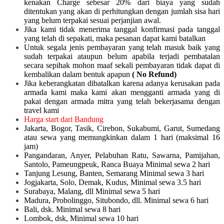
kenakan Charge sebesar 20% dari biaya yang sudah
ditentukan yang akan di perhitungkan dengan jumlah sisa hari
yang belum terpakai sesuai perjanjian awal.
Jika kami tidak menerima tanggal konfirmasi pada tanggal
yang telah di sepakati, maka pesanan dapat kami batalkan
Untuk segala jenis pembayaran yang telah masuk baik yang
sudah terpakai ataupun belum apabila terjadi pembatalan
secara sepihak mohon maaf sekali pembayaran tidak dapat di
kembalikan dalam bentuk apapun
( No Refund)
Jika keberangkatan dibatalkan karena adanya kerusakan pada
armada kami maka kami akan mengganti armada yang di
pakai dengan armada mitra yang telah bekerjasama dengan
travel kami
Harga start dari Bandung
Jakarta, Bogor, Tasik, Cirebon, Sukabumi, Garut, Sumedang
atau sewa yang memungkinkan dalam 1 hari (maksimal 16
jam)
Pangandaran, Anyer, Pelabuhan Ratu, Sawarna, Pamijahan,
Santolo, Pameungpeuk, Ranca Buaya Minimal sewa 2 hari
Tanjung Lesung, Banten, Semarang Minimal sewa 3 hari
Jogjakarta, Solo, Demak, Kudus, Minimal sewa 3.5 hari
Surabaya, Malang, dll Minimal sewa 5 hari
Madura, Probolinggo, Situbondo, dll. Minimal sewa 6 hari
Bali, dsk. Minimal sewa 8 hari
Lombok, dsk, Minimal sewa 10 hari