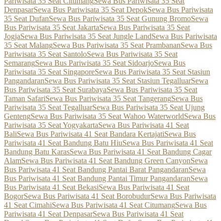
Pariwisata 35 Seat Citumang
Sewa Bus Pariwisata 35 Seat
Denpasar
Sewa Bus Pariwisata 35 Seat Depok
Sewa Bus Pariwisata
35 Seat Dufan
Sewa Bus Pariwisata 35 Seat Gunung Bromo
Sewa
Bus Pariwisata 35 Seat Jakarta
Sewa Bus Pariwisata 35 Seat
Jogja
Sewa Bus Pariwisata 35 Seat Jungle Land
Sewa Bus Pariwisata
35 Seat Malang
Sewa Bus Pariwisata 35 Seat Prambanan
Sewa Bus
Pariwisata 35 Seat Santolo
Sewa Bus Pariwisata 35 Seat
Semarang
Sewa Bus Pariwisata 35 Seat Sidoarjo
Sewa Bus
Pariwisata 35 Seat Singapore
Sewa Bus Pariwisata 35 Seat Stasiun
Pangandaran
Sewa Bus Pariwisata 35 Seat Stasiun Tegalluar
Sewa
Bus Pariwisata 35 Seat Surabaya
Sewa Bus Pariwisata 35 Seat
Taman Safari
Sewa Bus Pariwisata 35 Seat Tangerang
Sewa Bus
Pariwisata 35 Seat Tegalluar
Sewa Bus Pariwisata 35 Seat Ujung
Genteng
Sewa Bus Pariwisata 35 Seat Wahoo Waterworld
Sewa Bus
Pariwisata 35 Seat Yogyakarta
Sewa Bus Pariwisata 41 Seat
Bali
Sewa Bus Pariwisata 41 Seat Bandara Kertajati
Sewa Bus
Pariwisata 41 Seat Bandung Batu Hiu
Sewa Bus Pariwisata 41 Seat
Bandung Batu Karas
Sewa Bus Pariwisata 41 Seat Bandung Cagar
Alam
Sewa Bus Pariwisata 41 Seat Bandung Green Canyon
Sewa
Bus Pariwisata 41 Seat Bandung Pantai Barat Pangandaran
Sewa
Bus Pariwisata 41 Seat Bandung Pantai Timur Pangandaran
Sewa
Bus Pariwisata 41 Seat Bekasi
Sewa Bus Pariwisata 41 Seat
Bogor
Sewa Bus Pariwisata 41 Seat Borobudur
Sewa Bus Pariwisata
41 Seat Cimahi
Sewa Bus Pariwisata 41 Seat Citumang
Sewa Bus
Pariwisata 41 Seat Denpasar
Sewa Bus Pariwisata 41 Seat