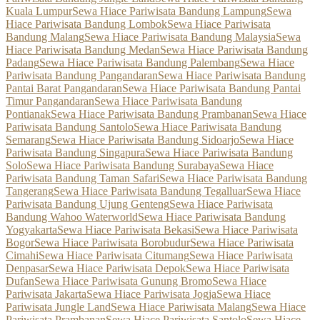
Kuala Lumpur
Sewa Hiace Pariwisata Bandung Lampung
Sewa
Hiace Pariwisata Bandung Lombok
Sewa Hiace Pariwisata
Bandung Malang
Sewa Hiace Pariwisata Bandung Malaysia
Sewa
Hiace Pariwisata Bandung Medan
Sewa Hiace Pariwisata Bandung
Padang
Sewa Hiace Pariwisata Bandung Palembang
Sewa Hiace
Pariwisata Bandung Pangandaran
Sewa Hiace Pariwisata Bandung
Pantai Barat Pangandaran
Sewa Hiace Pariwisata Bandung Pantai
Timur Pangandaran
Sewa Hiace Pariwisata Bandung
Pontianak
Sewa Hiace Pariwisata Bandung Prambanan
Sewa Hiace
Pariwisata Bandung Santolo
Sewa Hiace Pariwisata Bandung
Semarang
Sewa Hiace Pariwisata Bandung Sidoarjo
Sewa Hiace
Pariwisata Bandung Singapura
Sewa Hiace Pariwisata Bandung
Solo
Sewa Hiace Pariwisata Bandung Surabaya
Sewa Hiace
Pariwisata Bandung Taman Safari
Sewa Hiace Pariwisata Bandung
Tangerang
Sewa Hiace Pariwisata Bandung Tegalluar
Sewa Hiace
Pariwisata Bandung Ujung Genteng
Sewa Hiace Pariwisata
Bandung Wahoo Waterworld
Sewa Hiace Pariwisata Bandung
Yogyakarta
Sewa Hiace Pariwisata Bekasi
Sewa Hiace Pariwisata
Bogor
Sewa Hiace Pariwisata Borobudur
Sewa Hiace Pariwisata
Cimahi
Sewa Hiace Pariwisata Citumang
Sewa Hiace Pariwisata
Denpasar
Sewa Hiace Pariwisata Depok
Sewa Hiace Pariwisata
Dufan
Sewa Hiace Pariwisata Gunung Bromo
Sewa Hiace
Pariwisata Jakarta
Sewa Hiace Pariwisata Jogja
Sewa Hiace
Pariwisata Jungle Land
Sewa Hiace Pariwisata Malang
Sewa Hiace
Pariwisata Prambanan
Sewa Hiace Pariwisata Santolo
Sewa Hiace