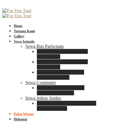
Home
Tentang Kami
Gallery
Sewa Armada
Sewa Bus Pariwisata
Bus Medium ADIPUTRO
25 – 29 Seat
Bus Medium ADIPUTRO
31 – 33 Seat
Big Bus 3+ ADIPUTRO
35 – 39 – 41 Seat
Sewa Commuter
Sewa Toyota Commuter
4 – 8 – 12 – 15 Seat
Sewa Jetbus Jumbo
Jetbus Jumbo 3+ ADIPUTRO
8 – 14 – 18 Seat
Paket Wisata
Hubungi