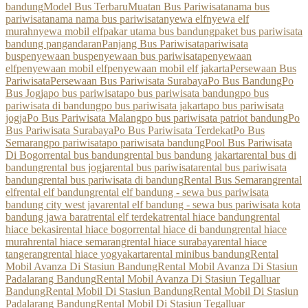
bandung
Model Bus Terbaru
Muatan Bus Pariwisata
nama bus
pariwisata
nama nama bus pariwisata
nyewa elf
nyewa elf
murah
nyewa mobil elf
pakar utama bus bandung
paket bus pariwisata
bandung pangandaran
Panjang Bus Pariwisata
pariwisata
bus
penyewaan bus
penyewaan bus pariwisata
penyewaan
elf
penyewaan mobil elf
penyewaan mobil elf jakarta
Persewaan Bus
Pariwisata
Persewaan Bus Pariwisata Surabaya
Po Bus Bandung
Po
Bus Jogja
po bus pariwisata
po bus pariwisata bandung
po bus
pariwisata di bandung
po bus pariwisata jakarta
po bus pariwisata
jogja
Po Bus Pariwisata Malang
po bus pariwisata patriot bandung
Po
Bus Pariwisata Surabaya
Po Bus Pariwisata Terdekat
Po Bus
Semarang
po pariwisata
po pariwisata bandung
Pool Bus Pariwisata
Di Bogor
rental bus bandung
rental bus bandung jakarta
rental bus di
bandung
rental bus jogja
rental bus pariwisata
rental bus pariwisata
bandung
rental bus pariwisata di bandung
Rental Bus Semarang
rental
elf
rental elf bandung
rental elf bandung - sewa bus pariwisata
bandung city west java
rental elf bandung - sewa bus pariwisata kota
bandung jawa barat
rental elf terdekat
rental hiace bandung
rental
hiace bekasi
rental hiace bogor
rental hiace di bandung
rental hiace
murah
rental hiace semarang
rental hiace surabaya
rental hiace
tangerang
rental hiace yogyakarta
rental minibus bandung
Rental
Mobil Avanza Di Stasiun Bandung
Rental Mobil Avanza Di Stasiun
Padalarang Bandung
Rental Mobil Avanza Di Stasiun Tegalluar
Bandung
Rental Mobil Di Stasiun Bandung
Rental Mobil Di Stasiun
Padalarang Bandung
Rental Mobil Di Stasiun Tegalluar