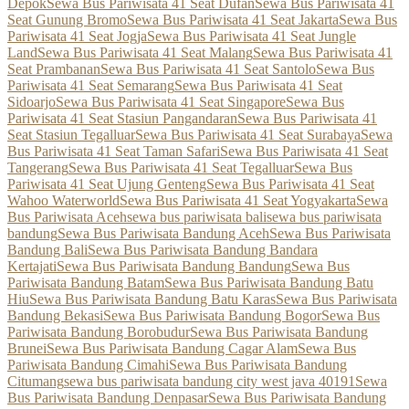
Depok
Sewa Bus Pariwisata 41 Seat Dufan
Sewa Bus Pariwisata 41
Seat Gunung Bromo
Sewa Bus Pariwisata 41 Seat Jakarta
Sewa Bus
Pariwisata 41 Seat Jogja
Sewa Bus Pariwisata 41 Seat Jungle
Land
Sewa Bus Pariwisata 41 Seat Malang
Sewa Bus Pariwisata 41
Seat Prambanan
Sewa Bus Pariwisata 41 Seat Santolo
Sewa Bus
Pariwisata 41 Seat Semarang
Sewa Bus Pariwisata 41 Seat
Sidoarjo
Sewa Bus Pariwisata 41 Seat Singapore
Sewa Bus
Pariwisata 41 Seat Stasiun Pangandaran
Sewa Bus Pariwisata 41
Seat Stasiun Tegalluar
Sewa Bus Pariwisata 41 Seat Surabaya
Sewa
Bus Pariwisata 41 Seat Taman Safari
Sewa Bus Pariwisata 41 Seat
Tangerang
Sewa Bus Pariwisata 41 Seat Tegalluar
Sewa Bus
Pariwisata 41 Seat Ujung Genteng
Sewa Bus Pariwisata 41 Seat
Wahoo Waterworld
Sewa Bus Pariwisata 41 Seat Yogyakarta
Sewa
Bus Pariwisata Aceh
sewa bus pariwisata bali
sewa bus pariwisata
bandung
Sewa Bus Pariwisata Bandung Aceh
Sewa Bus Pariwisata
Bandung Bali
Sewa Bus Pariwisata Bandung Bandara
Kertajati
Sewa Bus Pariwisata Bandung Bandung
Sewa Bus
Pariwisata Bandung Batam
Sewa Bus Pariwisata Bandung Batu
Hiu
Sewa Bus Pariwisata Bandung Batu Karas
Sewa Bus Pariwisata
Bandung Bekasi
Sewa Bus Pariwisata Bandung Bogor
Sewa Bus
Pariwisata Bandung Borobudur
Sewa Bus Pariwisata Bandung
Brunei
Sewa Bus Pariwisata Bandung Cagar Alam
Sewa Bus
Pariwisata Bandung Cimahi
Sewa Bus Pariwisata Bandung
Citumang
sewa bus pariwisata bandung city west java 40191
Sewa
Bus Pariwisata Bandung Denpasar
Sewa Bus Pariwisata Bandung