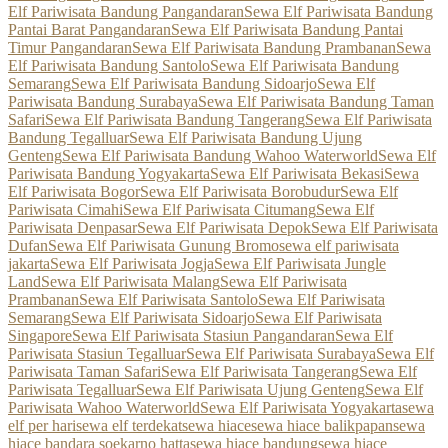
Elf Pariwisata Bandung Pangandaran
Sewa Elf Pariwisata Bandung
Pantai Barat Pangandaran
Sewa Elf Pariwisata Bandung Pantai
Timur Pangandaran
Sewa Elf Pariwisata Bandung Prambanan
Sewa
Elf Pariwisata Bandung Santolo
Sewa Elf Pariwisata Bandung
Semarang
Sewa Elf Pariwisata Bandung Sidoarjo
Sewa Elf
Pariwisata Bandung Surabaya
Sewa Elf Pariwisata Bandung Taman
Safari
Sewa Elf Pariwisata Bandung Tangerang
Sewa Elf Pariwisata
Bandung Tegalluar
Sewa Elf Pariwisata Bandung Ujung
Genteng
Sewa Elf Pariwisata Bandung Wahoo Waterworld
Sewa Elf
Pariwisata Bandung Yogyakarta
Sewa Elf Pariwisata Bekasi
Sewa
Elf Pariwisata Bogor
Sewa Elf Pariwisata Borobudur
Sewa Elf
Pariwisata Cimahi
Sewa Elf Pariwisata Citumang
Sewa Elf
Pariwisata Denpasar
Sewa Elf Pariwisata Depok
Sewa Elf Pariwisata
Dufan
Sewa Elf Pariwisata Gunung Bromo
sewa elf pariwisata
jakarta
Sewa Elf Pariwisata Jogja
Sewa Elf Pariwisata Jungle
Land
Sewa Elf Pariwisata Malang
Sewa Elf Pariwisata
Prambanan
Sewa Elf Pariwisata Santolo
Sewa Elf Pariwisata
Semarang
Sewa Elf Pariwisata Sidoarjo
Sewa Elf Pariwisata
Singapore
Sewa Elf Pariwisata Stasiun Pangandaran
Sewa Elf
Pariwisata Stasiun Tegalluar
Sewa Elf Pariwisata Surabaya
Sewa Elf
Pariwisata Taman Safari
Sewa Elf Pariwisata Tangerang
Sewa Elf
Pariwisata Tegalluar
Sewa Elf Pariwisata Ujung Genteng
Sewa Elf
Pariwisata Wahoo Waterworld
Sewa Elf Pariwisata Yogyakarta
sewa
elf per hari
sewa elf terdekat
sewa hiace
sewa hiace balikpapan
sewa
hiace bandara soekarno hatta
sewa hiace bandung
sewa hiace