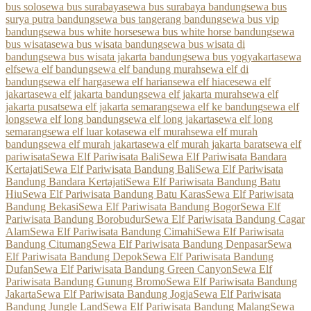
bus solo
sewa bus surabaya
sewa bus surabaya bandung
sewa bus
surya putra bandung
sewa bus tangerang bandung
sewa bus vip
bandung
sewa bus white horse
sewa bus white horse bandung
sewa
bus wisata
sewa bus wisata bandung
sewa bus wisata di
bandung
sewa bus wisata jakarta bandung
sewa bus yogyakarta
sewa
elf
sewa elf bandung
sewa elf bandung murah
sewa elf di
bandung
sewa elf harga
sewa elf harian
sewa elf hiace
sewa elf
jakarta
sewa elf jakarta bandung
sewa elf jakarta murah
sewa elf
jakarta pusat
sewa elf jakarta semarang
sewa elf ke bandung
sewa elf
long
sewa elf long bandung
sewa elf long jakarta
sewa elf long
semarang
sewa elf luar kota
sewa elf murah
sewa elf murah
bandung
sewa elf murah jakarta
sewa elf murah jakarta barat
sewa elf
pariwisata
Sewa Elf Pariwisata Bali
Sewa Elf Pariwisata Bandara
Kertajati
Sewa Elf Pariwisata Bandung Bali
Sewa Elf Pariwisata
Bandung Bandara Kertajati
Sewa Elf Pariwisata Bandung Batu
Hiu
Sewa Elf Pariwisata Bandung Batu Karas
Sewa Elf Pariwisata
Bandung Bekasi
Sewa Elf Pariwisata Bandung Bogor
Sewa Elf
Pariwisata Bandung Borobudur
Sewa Elf Pariwisata Bandung Cagar
Alam
Sewa Elf Pariwisata Bandung Cimahi
Sewa Elf Pariwisata
Bandung Citumang
Sewa Elf Pariwisata Bandung Denpasar
Sewa
Elf Pariwisata Bandung Depok
Sewa Elf Pariwisata Bandung
Dufan
Sewa Elf Pariwisata Bandung Green Canyon
Sewa Elf
Pariwisata Bandung Gunung Bromo
Sewa Elf Pariwisata Bandung
Jakarta
Sewa Elf Pariwisata Bandung Jogja
Sewa Elf Pariwisata
Bandung Jungle Land
Sewa Elf Pariwisata Bandung Malang
Sewa