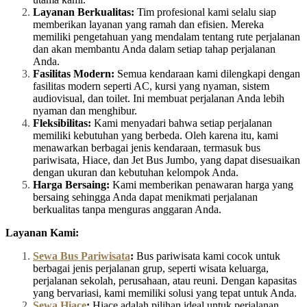
Layanan Berkualitas:
Tim profesional kami selalu siap
memberikan layanan yang ramah dan efisien. Mereka
memiliki pengetahuan yang mendalam tentang rute perjalanan
dan akan membantu Anda dalam setiap tahap perjalanan
Anda.
Fasilitas Modern:
Semua kendaraan kami dilengkapi dengan
fasilitas modern seperti AC, kursi yang nyaman, sistem
audiovisual, dan toilet. Ini membuat perjalanan Anda lebih
nyaman dan menghibur.
Fleksibilitas:
Kami menyadari bahwa setiap perjalanan
memiliki kebutuhan yang berbeda. Oleh karena itu, kami
menawarkan berbagai jenis kendaraan, termasuk bus
pariwisata, Hiace, dan Jet Bus Jumbo, yang dapat disesuaikan
dengan ukuran dan kebutuhan kelompok Anda.
Harga Bersaing:
Kami memberikan penawaran harga yang
bersaing sehingga Anda dapat menikmati perjalanan
berkualitas tanpa menguras anggaran Anda.
Layanan Kami:
Sewa Bus Pariwisata
:
Bus pariwisata kami cocok untuk
berbagai jenis perjalanan grup, seperti wisata keluarga,
perjalanan sekolah, perusahaan, atau reuni. Dengan kapasitas
yang bervariasi, kami memiliki solusi yang tepat untuk Anda.
Sewa Hiace
:
Hiace adalah pilihan ideal untuk perjalanan