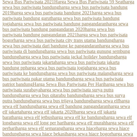
Sewa Bus Pariwisata 2021
Harga Sewa Bus Pariwisata 59 Seat
harga
sewa bus pariwisata bandung
harga sewa bus pariwisata bandung
2019
harga sewa bus pariwisata bandung 2021
harga sewa bus
pariwisata bandung garut
harga sewa bus pariwisata bandung
jogja
harga sewa bus pariwisata bandung pangandaran
harga sewa
bus pariwisata bandung pangandaran 2020
harga sewa bus
pariwisata bandung pangandaran 2021
harga sewa bus pariwisata
bogor
harga sewa bus pariwisata city trans utama bandung
harga
sewa bus pariwisata dari bandung ke pangandaran
harga sewa bus
pariwisata di bandung
harga sewa bus pariwisata gunung sembung
bandung
harga sewa bus pariwisata jackal holiday bandung
harga
sewa bus pariwisata jakarta
harga sewa bus pariwisata jakarta
bandung pp
harga sewa bus pariwisata jogja
harga sewa bus
pariwisata ke bandung
harga sewa bus pariwisata malang
harga sewa
bus pariwisata pakar utama bandung
harga sewa bus pariwisata
patriot bandung
Harga Sewa Bus Pariwisata Per Hari
harga sewa bus
pariwisata surabaya
harga sewa bus pariwisata surya putra
bandung
harga sewa bus qitarabu bandung
harga sewa bus surya
putra bandung
harga sewa bus trijaya bandung
harga sewa elf
harga
sewa elf bandung
harga sewa elf bandung pangandaran
harga sewa
elf jakarta
harga sewa elf jakarta 2020
harga sewa elf jakarta
barat
harga sewa elf jetbus
harga sewa elf ke bandung
harga sewa elf
long
harga sewa elf long per hari
harga sewa elf murah
harga sewa elf
perhari
harga sewa elf semarang
harga sewa hiace
harga sewa hiace
bandung
harga sewa hiace bekasi
harga sewa hiace bogor
harga sewa