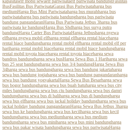
kapasitas
elf mobil sewa
elf pariwisata
elf pariwisata bandung
Fasilitas
Bus
Fasilitas Bus Pariwisata
Garasi Bus Pariwisata
harga bus
medium
Harga Bus Mini Pariwisata
harga bus murah
harga bus
pariwisata
harga bus pariwisata bandung
harga bus pariwisata
bandung pangandaran
Harga Bus Pariwisata Jetbus 3
harga bus
pariwisata ke bandung
Harga Bus Shd
harga bus surya putra
bandung
Harga Carter Bus Pariwisata
Harga Jetbus
harga nyewa
elf
harga nyewa mobil elf
harga rental elf
harga rental hiace
harga
rental hiace bandung
harga rental mobil elf
harga rental mobil elf per
hari
harga rental mobil hiace
harga rental mobil hiace bandung
harga
rental mobil toyota hiace
harga rental toyota hiace
harga sewa
bandros bandung
harga sewa bus
Harga Sewa Bus 1 Hari
harga sewa
bus 25 seat bandung
harga sewa bus 3/4 bandung
Harga Sewa Bus
34
harga sewa bus bandung
harga sewa bus bandung jakarta
harga
sewa bus bandung jogja
harga sewa bus bandung pangandaran
harga
sewa bus bandung yogyakarta
Harga Sewa Bus Besar
harga sewa
bus bogor bandung
harga sewa bus buah batu
harga sewa bus city
miles bandung
harga sewa bus ctu bandung
harga sewa bus damri
bandung
harga sewa bus di bali
harga sewa bus di bandung
harga
sewa bus elf
harga sewa bus jackal holiday bandung
harga sewa bus
jackal holiday bandung pangandaran
Harga Sewa Bus Jetbus 3
harga
sewa bus ke bandung
harga sewa bus kecil
harga sewa bus kecil
bandung
harga sewa bus medium
harga sewa bus medium
bandung
harga sewa bus mini
harga sewa bus mini bandung
harga
sewa bus pakar wisata bandung
harga sewa bus pariwisata
Harga