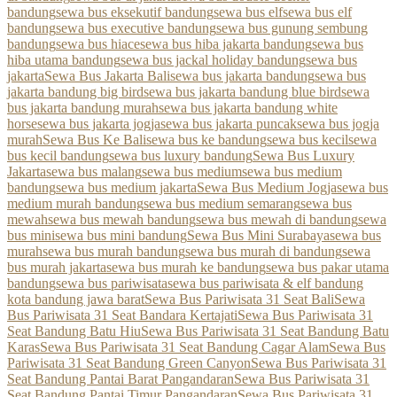
bandung
sewa bus eksekutif bandung
sewa bus elf
sewa bus elf
bandung
sewa bus executive bandung
sewa bus gunung sembung
bandung
sewa bus hiace
sewa bus hiba jakarta bandung
sewa bus
hiba utama bandung
sewa bus jackal holiday bandung
sewa bus
jakarta
Sewa Bus Jakarta Bali
sewa bus jakarta bandung
sewa bus
jakarta bandung big bird
sewa bus jakarta bandung blue bird
sewa
bus jakarta bandung murah
sewa bus jakarta bandung white
horse
sewa bus jakarta jogja
sewa bus jakarta puncak
sewa bus jogja
murah
Sewa Bus Ke Bali
sewa bus ke bandung
sewa bus kecil
sewa
bus kecil bandung
sewa bus luxury bandung
Sewa Bus Luxury
Jakarta
sewa bus malang
sewa bus medium
sewa bus medium
bandung
sewa bus medium jakarta
Sewa Bus Medium Jogja
sewa bus
medium murah bandung
sewa bus medium semarang
sewa bus
mewah
sewa bus mewah bandung
sewa bus mewah di bandung
sewa
bus mini
sewa bus mini bandung
Sewa Bus Mini Surabaya
sewa bus
murah
sewa bus murah bandung
sewa bus murah di bandung
sewa
bus murah jakarta
sewa bus murah ke bandung
sewa bus pakar utama
bandung
sewa bus pariwisata
sewa bus pariwisata & elf bandung
kota bandung jawa barat
Sewa Bus Pariwisata 31 Seat Bali
Sewa
Bus Pariwisata 31 Seat Bandara Kertajati
Sewa Bus Pariwisata 31
Seat Bandung Batu Hiu
Sewa Bus Pariwisata 31 Seat Bandung Batu
Karas
Sewa Bus Pariwisata 31 Seat Bandung Cagar Alam
Sewa Bus
Pariwisata 31 Seat Bandung Green Canyon
Sewa Bus Pariwisata 31
Seat Bandung Pantai Barat Pangandaran
Sewa Bus Pariwisata 31
Seat Bandung Pantai Timur Pangandaran
Sewa Bus Pariwisata 31