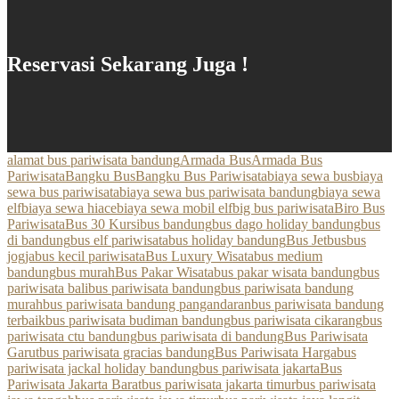
Reservasi Sekarang Juga !
alamat bus pariwisata bandung
Armada Bus
Armada Bus
Pariwisata
Bangku Bus
Bangku Bus Pariwisata
biaya sewa bus
biaya
sewa bus pariwisata
biaya sewa bus pariwisata bandung
biaya sewa
elf
biaya sewa hiace
biaya sewa mobil elf
big bus pariwisata
Biro Bus
Pariwisata
Bus 30 Kursi
bus bandung
bus dago holiday bandung
bus
di bandung
bus elf pariwisata
bus holiday bandung
Bus Jetbus
bus
jogja
bus kecil pariwisata
Bus Luxury Wisata
bus medium
bandung
bus murah
Bus Pakar Wisata
bus pakar wisata bandung
bus
pariwisata bali
bus pariwisata bandung
bus pariwisata bandung
murah
bus pariwisata bandung pangandaran
bus pariwisata bandung
terbaik
bus pariwisata budiman bandung
bus pariwisata cikarang
bus
pariwisata ctu bandung
bus pariwisata di bandung
Bus Pariwisata
Garut
bus pariwisata gracias bandung
Bus Pariwisata Harga
bus
pariwisata jackal holiday bandung
bus pariwisata jakarta
Bus
Pariwisata Jakarta Barat
bus pariwisata jakarta timur
bus pariwisata