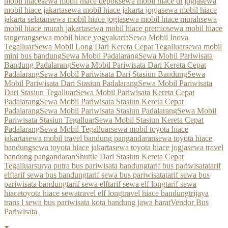
mobil hiace
sewa mobil hiace depok
sewa mobil hiace di jogja
sewa
mobil hiace jakarta
sewa mobil hiace jakarta jogja
sewa mobil hiace
jakarta selatan
sewa mobil hiace jogja
sewa mobil hiace murah
sewa
mobil hiace murah jakarta
sewa mobil hiace premio
sewa mobil hiace
tangerang
sewa mobil hiace yogyakarta
Sewa Mobil Inova
Tegalluar
Sewa Mobil Long Dari Kereta Cepat Tegalluar
sewa mobil
mini bus bandung
Sewa Mobil Padalarang
Sewa Mobil Pariwisata
Bandung Padalarang
Sewa Mobil Pariwisata Dari Kereta Cepat
Padalarang
Sewa Mobil Pariwisata Dari Stasiun Bandung
Sewa
Mobil Pariwisata Dari Stasiun Padalarang
Sewa Mobil Pariwisata
Dari Stasiun Tegalluar
Sewa Mobil Pariwisata Kereta Cepat
Padalarang
Sewa Mobil Pariwisata Stasiun Kereta Cepat
Padalarang
Sewa Mobil Pariwisata Stasiun Padalarang
Sewa Mobil
Pariwisata Stasiun Tegalluar
Sewa Mobil Stasiun Kereta Cepat
Padalarang
Sewa Mobil Tegalluar
sewa mobil toyota hiace
jakarta
sewa mobil travel bandung pangandaran
sewa toyota hiace
bandung
sewa toyota hiace jakarta
sewa toyota hiace jogja
sewa travel
bandung pangandaran
Shuttle Dari Stasiun Kereta Cepat
Tegalluar
surya putra bus pariwisata bandung
tarif bus pariwisata
tarif
elf
tarif sewa bus bandung
tarif sewa bus pariwisata
tarif sewa bus
pariwisata bandung
tarif sewa elf
tarif sewa elf long
tarif sewa
hiace
toyota hiace sewa
travel elf long
travel hiace bandung
trijaya
trans l sewa bus pariwisata kota bandung jawa barat
Vendor Bus
Pariwisata