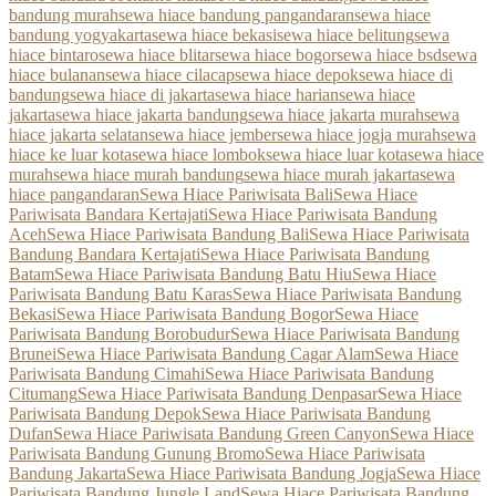
bandung murah
sewa hiace bandung pangandaran
sewa hiace
bandung yogyakarta
sewa hiace bekasi
sewa hiace belitung
sewa
hiace bintaro
sewa hiace blitar
sewa hiace bogor
sewa hiace bsd
sewa
hiace bulanan
sewa hiace cilacap
sewa hiace depok
sewa hiace di
bandung
sewa hiace di jakarta
sewa hiace harian
sewa hiace
jakarta
sewa hiace jakarta bandung
sewa hiace jakarta murah
sewa
hiace jakarta selatan
sewa hiace jember
sewa hiace jogja murah
sewa
hiace ke luar kota
sewa hiace lombok
sewa hiace luar kota
sewa hiace
murah
sewa hiace murah bandung
sewa hiace murah jakarta
sewa
hiace pangandaran
Sewa Hiace Pariwisata Bali
Sewa Hiace
Pariwisata Bandara Kertajati
Sewa Hiace Pariwisata Bandung
Aceh
Sewa Hiace Pariwisata Bandung Bali
Sewa Hiace Pariwisata
Bandung Bandara Kertajati
Sewa Hiace Pariwisata Bandung
Batam
Sewa Hiace Pariwisata Bandung Batu Hiu
Sewa Hiace
Pariwisata Bandung Batu Karas
Sewa Hiace Pariwisata Bandung
Bekasi
Sewa Hiace Pariwisata Bandung Bogor
Sewa Hiace
Pariwisata Bandung Borobudur
Sewa Hiace Pariwisata Bandung
Brunei
Sewa Hiace Pariwisata Bandung Cagar Alam
Sewa Hiace
Pariwisata Bandung Cimahi
Sewa Hiace Pariwisata Bandung
Citumang
Sewa Hiace Pariwisata Bandung Denpasar
Sewa Hiace
Pariwisata Bandung Depok
Sewa Hiace Pariwisata Bandung
Dufan
Sewa Hiace Pariwisata Bandung Green Canyon
Sewa Hiace
Pariwisata Bandung Gunung Bromo
Sewa Hiace Pariwisata
Bandung Jakarta
Sewa Hiace Pariwisata Bandung Jogja
Sewa Hiace
Pariwisata Bandung Jungle Land
Sewa Hiace Pariwisata Bandung