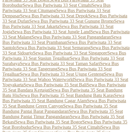
Borobudur
Sewa Bus Pariwisata 33 Seat Cimahi
Sewa Bus
Pariwisata 33 Seat Citumang
Sewa Bus Pariwisata 33 Seat
Denpasar
Sewa Bus Pariwisata 33 Seat Depok
Sewa Bus Pariwisata
33 Seat Dufan
Sewa Bus Pariwisata 33 Seat Gunung Bromo
Sewa
Bus Pariwisata 33 Seat Jakarta
Sewa Bus Pariwisata 33 Seat
Jogja
Sewa Bus Pariwisata 33 Seat Jungle Land
Sewa Bus Pariwisata
33 Seat Malang
Sewa Bus Pariwisata 33 Seat Pangandaran
Sewa
Bus Pariwisata 33 Seat Prambanan
Sewa Bus Pariwisata 33 Seat
Santolo
Sewa Bus Pariwisata 33 Seat Semarang
Sewa Bus Pariwisata
33 Seat Sidoarjo
Sewa Bus Pariwisata 33 Seat Singapore
Sewa Bus
Pariwisata 33 Seat Stasiun Tegalluar
Sewa Bus Pariwisata 33 Seat
Surabaya
Sewa Bus Pariwisata 33 Seat Taman Safari
Sewa Bus
Pariwisata 33 Seat Tangerang
Sewa Bus Pariwisata 33 Seat
Tegalluar
Sewa Bus Pariwisata 33 Seat Ujung Genteng
Sewa Bus
Pariwisata 33 Seat Wahoo Waterworld
Sewa Bus Pariwisata 33 Seat
Yogyakarta
Sewa Bus Pariwisata 35 Seat Bali
Sewa Bus Pariwisata
35 Seat Bandara Kertajati
Sewa Bus Pariwisata 35 Seat Bandung
Batu Hiu
Sewa Bus Pariwisata 35 Seat Bandung Batu Karas
Sewa
Bus Pariwisata 35 Seat Bandung Cagar Alam
Sewa Bus Pariwisata
35 Seat Bandung Green Canyon
Sewa Bus Pariwisata 35 Seat
Bandung Pantai Barat Pangandaran
Sewa Bus Pariwisata 35 Seat
Bandung Pantai Timur Pangandaran
Sewa Bus Pariwisata 35 Seat
Bekasi
Sewa Bus Pariwisata 35 Seat Bogor
Sewa Bus Pariwisata 35
Seat Borobudur
Sewa Bus Pariwisata 35 Seat Cimahi
Sewa Bus