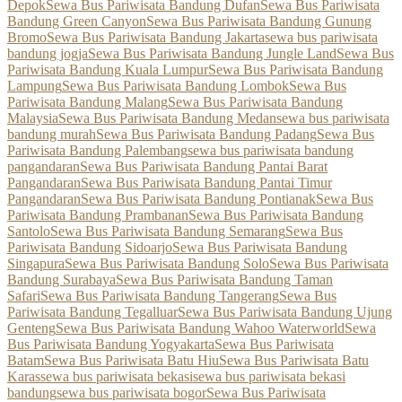
Depok
Sewa Bus Pariwisata Bandung Dufan
Sewa Bus Pariwisata
Bandung Green Canyon
Sewa Bus Pariwisata Bandung Gunung
Bromo
Sewa Bus Pariwisata Bandung Jakarta
sewa bus pariwisata
bandung jogja
Sewa Bus Pariwisata Bandung Jungle Land
Sewa Bus
Pariwisata Bandung Kuala Lumpur
Sewa Bus Pariwisata Bandung
Lampung
Sewa Bus Pariwisata Bandung Lombok
Sewa Bus
Pariwisata Bandung Malang
Sewa Bus Pariwisata Bandung
Malaysia
Sewa Bus Pariwisata Bandung Medan
sewa bus pariwisata
bandung murah
Sewa Bus Pariwisata Bandung Padang
Sewa Bus
Pariwisata Bandung Palembang
sewa bus pariwisata bandung
pangandaran
Sewa Bus Pariwisata Bandung Pantai Barat
Pangandaran
Sewa Bus Pariwisata Bandung Pantai Timur
Pangandaran
Sewa Bus Pariwisata Bandung Pontianak
Sewa Bus
Pariwisata Bandung Prambanan
Sewa Bus Pariwisata Bandung
Santolo
Sewa Bus Pariwisata Bandung Semarang
Sewa Bus
Pariwisata Bandung Sidoarjo
Sewa Bus Pariwisata Bandung
Singapura
Sewa Bus Pariwisata Bandung Solo
Sewa Bus Pariwisata
Bandung Surabaya
Sewa Bus Pariwisata Bandung Taman
Safari
Sewa Bus Pariwisata Bandung Tangerang
Sewa Bus
Pariwisata Bandung Tegalluar
Sewa Bus Pariwisata Bandung Ujung
Genteng
Sewa Bus Pariwisata Bandung Wahoo Waterworld
Sewa
Bus Pariwisata Bandung Yogyakarta
Sewa Bus Pariwisata
Batam
Sewa Bus Pariwisata Batu Hiu
Sewa Bus Pariwisata Batu
Karas
sewa bus pariwisata bekasi
sewa bus pariwisata bekasi
bandung
sewa bus pariwisata bogor
Sewa Bus Pariwisata