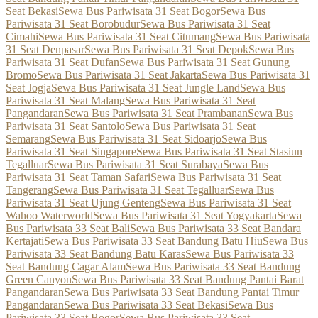
Seat Bekasi
Sewa Bus Pariwisata 31 Seat Bogor
Sewa Bus
Pariwisata 31 Seat Borobudur
Sewa Bus Pariwisata 31 Seat
Cimahi
Sewa Bus Pariwisata 31 Seat Citumang
Sewa Bus Pariwisata
31 Seat Denpasar
Sewa Bus Pariwisata 31 Seat Depok
Sewa Bus
Pariwisata 31 Seat Dufan
Sewa Bus Pariwisata 31 Seat Gunung
Bromo
Sewa Bus Pariwisata 31 Seat Jakarta
Sewa Bus Pariwisata 31
Seat Jogja
Sewa Bus Pariwisata 31 Seat Jungle Land
Sewa Bus
Pariwisata 31 Seat Malang
Sewa Bus Pariwisata 31 Seat
Pangandaran
Sewa Bus Pariwisata 31 Seat Prambanan
Sewa Bus
Pariwisata 31 Seat Santolo
Sewa Bus Pariwisata 31 Seat
Semarang
Sewa Bus Pariwisata 31 Seat Sidoarjo
Sewa Bus
Pariwisata 31 Seat Singapore
Sewa Bus Pariwisata 31 Seat Stasiun
Tegalluar
Sewa Bus Pariwisata 31 Seat Surabaya
Sewa Bus
Pariwisata 31 Seat Taman Safari
Sewa Bus Pariwisata 31 Seat
Tangerang
Sewa Bus Pariwisata 31 Seat Tegalluar
Sewa Bus
Pariwisata 31 Seat Ujung Genteng
Sewa Bus Pariwisata 31 Seat
Wahoo Waterworld
Sewa Bus Pariwisata 31 Seat Yogyakarta
Sewa
Bus Pariwisata 33 Seat Bali
Sewa Bus Pariwisata 33 Seat Bandara
Kertajati
Sewa Bus Pariwisata 33 Seat Bandung Batu Hiu
Sewa Bus
Pariwisata 33 Seat Bandung Batu Karas
Sewa Bus Pariwisata 33
Seat Bandung Cagar Alam
Sewa Bus Pariwisata 33 Seat Bandung
Green Canyon
Sewa Bus Pariwisata 33 Seat Bandung Pantai Barat
Pangandaran
Sewa Bus Pariwisata 33 Seat Bandung Pantai Timur
Pangandaran
Sewa Bus Pariwisata 33 Seat Bekasi
Sewa Bus
Pariwisata 33 Seat Bogor
Sewa Bus Pariwisata 33 Seat