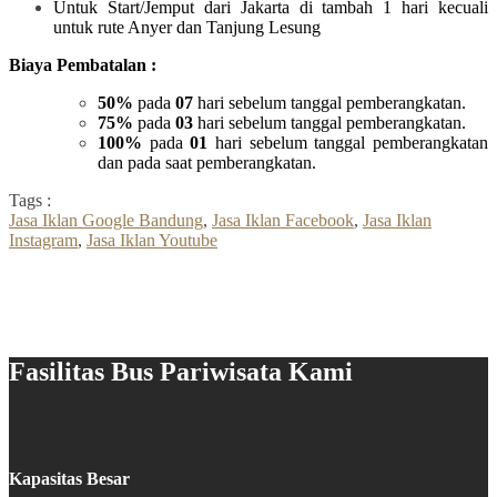
Untuk Start/Jemput dari Jakarta di tambah 1 hari kecuali
untuk rute Anyer dan Tanjung Lesung
Biaya Pembatalan :
50%
pada
07
hari sebelum tanggal pemberangkatan.
75%
pada
03
hari sebelum tanggal pemberangkatan.
100%
pada
01
hari sebelum tanggal pemberangkatan
dan pada saat pemberangkatan.
Tags :
Jasa Iklan Google Bandung
,
Jasa Iklan Facebook
,
Jasa Iklan
Instagram
,
Jasa Iklan Youtube
Fasilitas Bus Pariwisata Kami
Kapasitas Besar