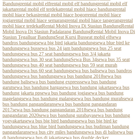
Bandung
rental mobil elf
rental mobil elf bandung
rental mobil elf
jakarta
rental mobil elf terdekat
rental mobil hiace bandung
rental
mobil hiace bekasi
rental mobil hiace bogor
rental mobil hiace
jogja
rental mobil hiace semarang
rental mobil hiace tangerang
rental
mobil hiace terdekat
Rental Mobil Inova Di Stasiun Bandung
Rental
Mobil Inova Di Stasiun Padalarang Bandung
Rental Mobil Inova Di
Stasiun Tegalluar Bandung
Seat Kursi Bus
seat mobil elf
sewa
bandros bandung
sewa big bird jakarta bandung
sewa blue bird ke
bandung
sewa bus
sewa bus 24 jam bandung
sewa bus 25 seat
bandung
sewa bus 27 seat bandung
sewa bus 3/4 jakarta
bandung
sewa bus 30 seat bandung
Sewa Bus 34
sewa bus 35 seat
bandung
sewa bus 40 seat bandung
sewa bus 59 seat murah
bandung
sewa bus 60 seat bandung
sewa bus bali
sewa bus bandros
bandung
sewa bus bandung
sewa bus bandung 2018
sewa bus
bandung bali
sewa bus bandung express
sewa bus bandung
garut
sewa bus bandung harga
sewa bus bandung jakarta
sewa bus
bandung jakarta pp
sewa bus bandung jogja
sewa bus bandung
magelang
sewa bus bandung malang
sewa bus bandung murah
sewa
bus bandung pangandaran
sewa bus bandung pangandaran
2017
sewa bus bandung pangandaran 2018
sewa bus bandung
pangandaran 2020
sewa bus bandung surabaya
sewa bus bandung
yogyakarta
sewa bus big bird bandung
sewa bus big bird ke
bandung
sewa bus blue bird bandung
sewa bus budiman bandung
pangandaran
sewa bus city miles bandung
sewa bus di bali
sewa bus
di bandung
sewa bus di jakarta
sewa bus double decker