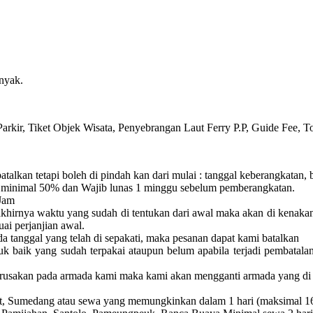
nyak.
arkir, Tiket Objek Wisata, Penyebrangan Laut Ferry P.P, Guide Fee, T
batalkan tetapi boleh di pindah kan dari mulai :
tanggal keberangkatan, 
minimal 50% dan Wajib lunas 1 minggu sebelum pemberangkatan.
Jam
akhirnya waktu yang sudah di tentukan dari awal maka akan di kenaka
uai perjanjian awal.
a tanggal yang telah di sepakati, maka pesanan dapat kami batalkan
uk baik yang sudah terpakai ataupun belum apabila terjadi pembatala
erusakan pada armada kami maka kami akan mengganti armada yang di 
rut, Sumedang atau sewa yang memungkinkan dalam 1 hari (maksimal 1