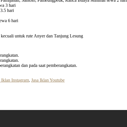
 Pamijahan, Santolo, Pameungpeuk, Ranca Buaya Minimal sewa 2 hari
a 3 hari
3.5 hari
ewa 6 hari
ri kecuali untuk rute Anyer dan Tanjung Lesung
rangkatan.
rangkatan.
erangkatan dan pada saat pemberangkatan.
 Iklan Instagram
,
Jasa Iklan Youtube