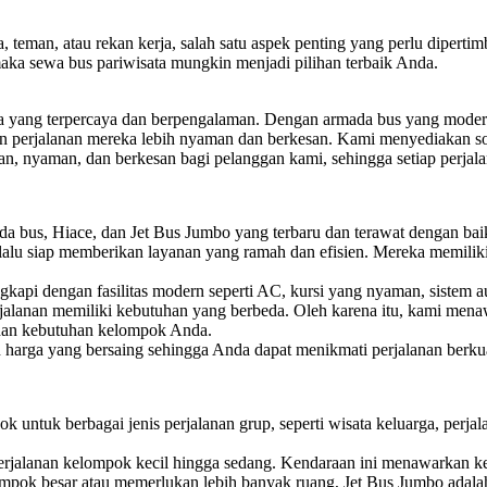
 teman, atau rekan kerja, salah satu aspek penting yang perlu dipertim
maka sewa bus pariwisata mungkin menjadi pilihan terbaik Anda.
ta yang terpercaya dan berpengalaman. Dengan armada bus yang modern
n perjalanan mereka lebih nyaman dan berkesan. Kami menyediakan sol
nyaman, dan berkesan bagi pelanggan kami, sehingga setiap perjalan
 bus, Hiace, dan Jet Bus Jumbo yang terbaru dan terawat dengan ba
lalu siap memberikan layanan yang ramah dan efisien. Mereka memili
api dengan fasilitas modern seperti AC, kursi yang nyaman, sistem au
lanan memiliki kebutuhan yang berbeda. Oleh karena itu, kami menawa
 dan kebutuhan kelompok Anda.
rga yang bersaing sehingga Anda dapat menikmati perjalanan berkua
k untuk berbagai jenis perjalanan grup, seperti wisata keluarga, perjal
perjalanan kelompok kecil hingga sedang. Kendaraan ini menawarkan ke
mpok besar atau memerlukan lebih banyak ruang, Jet Bus Jumbo adala