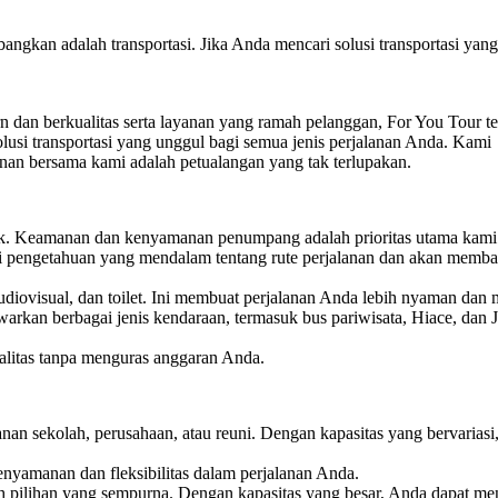
bangkan adalah transportasi. Jika Anda mencari solusi transportasi ya
 dan berkualitas serta layanan yang ramah pelanggan, For You Tour te
usi transportasi yang unggul bagi semua jenis perjalanan Anda. Kami
an bersama kami adalah petualangan yang tak terlupakan.
ik. Keamanan dan kenyamanan penumpang adalah prioritas utama kami
ki pengetahuan yang mendalam tentang rute perjalanan dan akan memb
diovisual, dan toilet. Ini membuat perjalanan Anda lebih nyaman dan 
rkan berbagai jenis kendaraan, termasuk bus pariwisata, Hiace, dan 
litas tanpa menguras anggaran Anda.
anan sekolah, perusahaan, atau reuni. Dengan kapasitas yang bervariasi
nyamanan dan fleksibilitas dalam perjalanan Anda.
h pilihan yang sempurna. Dengan kapasitas yang besar, Anda dapat me