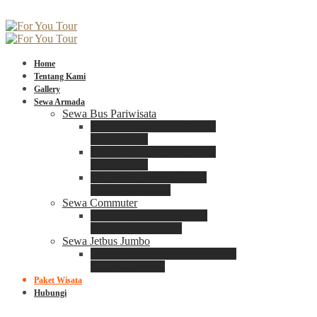
Home
Tentang Kami
Gallery
Sewa Armada
Sewa Bus Pariwisata
Bus Medium ADIPUTRO
25 – 29 Seat
Bus Medium ADIPUTRO
31 – 33 Seat
Big Bus 3+ ADIPUTRO
35 – 39 – 41 Seat
Sewa Commuter
Sewa Toyota Commuter
4 – 8 – 12 – 15 Seat
Sewa Jetbus Jumbo
Jetbus Jumbo 3+ ADIPUTRO
8 – 14 – 18 Seat
Paket Wisata
Hubungi