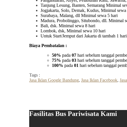
Pangandaran, Anyer, Pelabuhan Ratu, Sawarna,
Tanjung Lesung, Banten, Semarang Minimal sew
Jogjakarta, Solo, Demak, Kudus, Minimal sewa 
Surabaya, Malang, dll Minimal sewa 5 hari
Madura, Probolinggo, Situbondo, dll. Minimal s
Bali, dsk. Minimal sewa 8 hari
Lombok, dsk, Minimal sewa 10 hari
Untuk Start/Jemput dari Jakarta di tambah 1 ha
Biaya Pembatalan :
50%
pada
07
hari sebelum tanggal pembe
75%
pada
03
hari sebelum tanggal pembe
100%
pada
01
hari sebelum tanggal pemb
Tags :
Jasa Iklan Google Bandung
,
Jasa Iklan Facebook
,
Jasa
Fasilitas Bus Pariwisata Kami