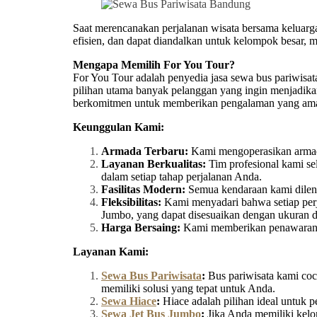
Saat merencanakan perjalanan wisata bersama keluarga,
efisien, dan dapat diandalkan untuk kelompok besar, 
Mengapa Memilih For You Tour?
For You Tour adalah penyedia jasa sewa bus pariwisa
pilihan utama banyak pelanggan yang ingin menjadika
berkomitmen untuk memberikan pengalaman yang aman, 
Keunggulan Kami:
Armada Terbaru:
Kami mengoperasikan armada
Layanan Berkualitas:
Tim profesional kami se
dalam setiap tahap perjalanan Anda.
Fasilitas Modern:
Semua kendaraan kami dilengk
Fleksibilitas:
Kami menyadari bahwa setiap perja
Jumbo, yang dapat disesuaikan dengan ukuran
Harga Bersaing:
Kami memberikan penawaran ha
Layanan Kami:
Sewa Bus Pariwisata
:
Bus pariwisata kami coco
memiliki solusi yang tepat untuk Anda.
Sewa Hiace
:
Hiace adalah pilihan ideal untuk 
Sewa Jet Bus Jumbo
:
Jika Anda memiliki kelo