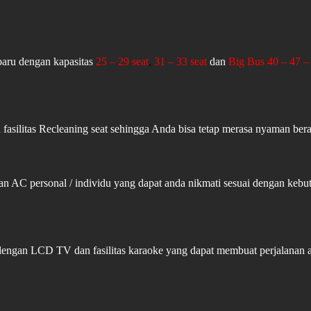
aru dengan kapasitas
25 – 29 seat
,
31 – 33 seat
dan
Big Bus 40 – 47 – 
fasilitas Recleaning seat sehingga Anda bisa tetap merasa nyaman ber
an AC personal / individu yang dapat anda nikmati sesuai dengan ke
 dengan LCD TV dan fasilitas karaoke yang dapat membuat perjalanan