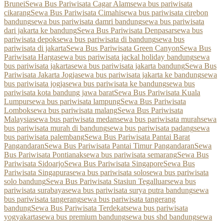
Brunei
Sewa Bus Pariwisata Cagar Alam
sewa bus pariwisata
cikarang
Sewa Bus Pariwisata Cimahi
sewa bus pariwisata cirebon
bandung
sewa bus pariwisata damri bandung
sewa bus pariwisata
dari jakarta ke bandung
Sewa Bus Pariwisata Denpasar
sewa bus
pariwisata depok
sewa bus pariwisata di bandung
sewa bus
pariwisata di jakarta
Sewa Bus Pariwisata Green Canyon
Sewa Bus
Pariwisata Harga
sewa bus pariwisata jackal holiday bandung
sewa
bus pariwisata jakarta
sewa bus pariwisata jakarta bandung
Sewa Bus
Pariwisata Jakarta Jogja
sewa bus pariwisata jakarta ke bandung
sewa
bus pariwisata jogja
sewa bus pariwisata ke bandung
sewa bus
pariwisata kota bandung jawa barat
Sewa Bus Pariwisata Kuala
Lumpur
sewa bus pariwisata lampung
Sewa Bus Pariwisata
Lombok
sewa bus pariwisata malang
Sewa Bus Pariwisata
Malaysia
sewa bus pariwisata medan
sewa bus pariwisata murah
sewa
bus pariwisata murah di bandung
sewa bus pariwisata padang
sewa
bus pariwisata palembang
Sewa Bus Pariwisata Pantai Barat
Pangandaran
Sewa Bus Pariwisata Pantai Timur Pangandaran
Sewa
Bus Pariwisata Pontianak
sewa bus pariwisata semarang
Sewa Bus
Pariwisata Sidoarjo
Sewa Bus Pariwisata Singapore
Sewa Bus
Pariwisata Singapura
sewa bus pariwisata solo
sewa bus pariwisata
solo bandung
Sewa Bus Pariwisata Stasiun Tegalluar
sewa bus
pariwisata surabaya
sewa bus pariwisata surya putra bandung
sewa
bus pariwisata tangerang
sewa bus pariwisata tangerang
bandung
Sewa Bus Pariwisata Terdekat
sewa bus pariwisata
yogyakarta
sewa bus premium bandung
sewa bus shd bandung
sewa