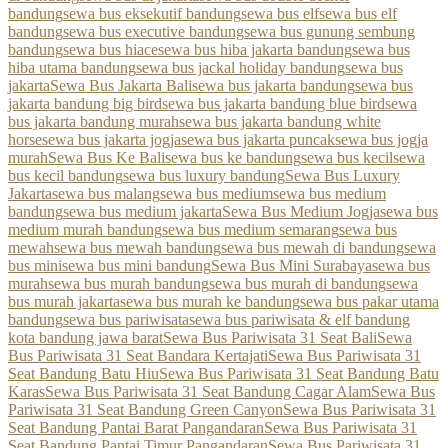
bandung
sewa bus eksekutif bandung
sewa bus elf
sewa bus elf
bandung
sewa bus executive bandung
sewa bus gunung sembung
bandung
sewa bus hiace
sewa bus hiba jakarta bandung
sewa bus
hiba utama bandung
sewa bus jackal holiday bandung
sewa bus
jakarta
Sewa Bus Jakarta Bali
sewa bus jakarta bandung
sewa bus
jakarta bandung big bird
sewa bus jakarta bandung blue bird
sewa
bus jakarta bandung murah
sewa bus jakarta bandung white
horse
sewa bus jakarta jogja
sewa bus jakarta puncak
sewa bus jogja
murah
Sewa Bus Ke Bali
sewa bus ke bandung
sewa bus kecil
sewa
bus kecil bandung
sewa bus luxury bandung
Sewa Bus Luxury
Jakarta
sewa bus malang
sewa bus medium
sewa bus medium
bandung
sewa bus medium jakarta
Sewa Bus Medium Jogja
sewa bus
medium murah bandung
sewa bus medium semarang
sewa bus
mewah
sewa bus mewah bandung
sewa bus mewah di bandung
sewa
bus mini
sewa bus mini bandung
Sewa Bus Mini Surabaya
sewa bus
murah
sewa bus murah bandung
sewa bus murah di bandung
sewa
bus murah jakarta
sewa bus murah ke bandung
sewa bus pakar utama
bandung
sewa bus pariwisata
sewa bus pariwisata & elf bandung
kota bandung jawa barat
Sewa Bus Pariwisata 31 Seat Bali
Sewa
Bus Pariwisata 31 Seat Bandara Kertajati
Sewa Bus Pariwisata 31
Seat Bandung Batu Hiu
Sewa Bus Pariwisata 31 Seat Bandung Batu
Karas
Sewa Bus Pariwisata 31 Seat Bandung Cagar Alam
Sewa Bus
Pariwisata 31 Seat Bandung Green Canyon
Sewa Bus Pariwisata 31
Seat Bandung Pantai Barat Pangandaran
Sewa Bus Pariwisata 31
Seat Bandung Pantai Timur Pangandaran
Sewa Bus Pariwisata 31