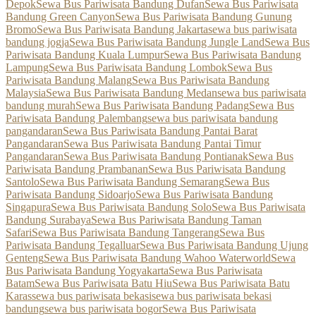
Depok
Sewa Bus Pariwisata Bandung Dufan
Sewa Bus Pariwisata
Bandung Green Canyon
Sewa Bus Pariwisata Bandung Gunung
Bromo
Sewa Bus Pariwisata Bandung Jakarta
sewa bus pariwisata
bandung jogja
Sewa Bus Pariwisata Bandung Jungle Land
Sewa Bus
Pariwisata Bandung Kuala Lumpur
Sewa Bus Pariwisata Bandung
Lampung
Sewa Bus Pariwisata Bandung Lombok
Sewa Bus
Pariwisata Bandung Malang
Sewa Bus Pariwisata Bandung
Malaysia
Sewa Bus Pariwisata Bandung Medan
sewa bus pariwisata
bandung murah
Sewa Bus Pariwisata Bandung Padang
Sewa Bus
Pariwisata Bandung Palembang
sewa bus pariwisata bandung
pangandaran
Sewa Bus Pariwisata Bandung Pantai Barat
Pangandaran
Sewa Bus Pariwisata Bandung Pantai Timur
Pangandaran
Sewa Bus Pariwisata Bandung Pontianak
Sewa Bus
Pariwisata Bandung Prambanan
Sewa Bus Pariwisata Bandung
Santolo
Sewa Bus Pariwisata Bandung Semarang
Sewa Bus
Pariwisata Bandung Sidoarjo
Sewa Bus Pariwisata Bandung
Singapura
Sewa Bus Pariwisata Bandung Solo
Sewa Bus Pariwisata
Bandung Surabaya
Sewa Bus Pariwisata Bandung Taman
Safari
Sewa Bus Pariwisata Bandung Tangerang
Sewa Bus
Pariwisata Bandung Tegalluar
Sewa Bus Pariwisata Bandung Ujung
Genteng
Sewa Bus Pariwisata Bandung Wahoo Waterworld
Sewa
Bus Pariwisata Bandung Yogyakarta
Sewa Bus Pariwisata
Batam
Sewa Bus Pariwisata Batu Hiu
Sewa Bus Pariwisata Batu
Karas
sewa bus pariwisata bekasi
sewa bus pariwisata bekasi
bandung
sewa bus pariwisata bogor
Sewa Bus Pariwisata