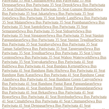
Pariwisata 35 Seat Citumang
Sewa Bus Pariwisata 35 Seat
Denpasar
Sewa Bus Pariwisata 35 Seat Depok
Sewa Bus Pariwisata
35 Seat Dufan
Sewa Bus Pariwisata 35 Seat Gunung Bromo
Sewa
Bus Pariwisata 35 Seat Jakarta
Sewa Bus Pariwisata 35 Seat
Jogja
Sewa Bus Pariwisata 35 Seat Jungle Land
Sewa Bus Pariwisata
35 Seat Malang
Sewa Bus Pariwisata 35 Seat Prambanan
Sewa Bus
Pariwisata 35 Seat Santolo
Sewa Bus Pariwisata 35 Seat
Semarang
Sewa Bus Pariwisata 35 Seat Sidoarjo
Sewa Bus
Pariwisata 35 Seat Singapore
Sewa Bus Pariwisata 35 Seat Stasiun
Pangandaran
Sewa Bus Pariwisata 35 Seat Stasiun Tegalluar
Sewa
Bus Pariwisata 35 Seat Surabaya
Sewa Bus Pariwisata 35 Seat
Taman Safari
Sewa Bus Pariwisata 35 Seat Tangerang
Sewa Bus
Pariwisata 35 Seat Tegalluar
Sewa Bus Pariwisata 35 Seat Ujung
Genteng
Sewa Bus Pariwisata 35 Seat Wahoo Waterworld
Sewa Bus
Pariwisata 35 Seat Yogyakarta
Sewa Bus Pariwisata 41 Seat
Bali
Sewa Bus Pariwisata 41 Seat Bandara Kertajati
Sewa Bus
Pariwisata 41 Seat Bandung Batu Hiu
Sewa Bus Pariwisata 41 Seat
Bandung Batu Karas
Sewa Bus Pariwisata 41 Seat Bandung Cagar
Alam
Sewa Bus Pariwisata 41 Seat Bandung Green Canyon
Sewa
Bus Pariwisata 41 Seat Bandung Pantai Barat Pangandaran
Sewa
Bus Pariwisata 41 Seat Bandung Pantai Timur Pangandaran
Sewa
Bus Pariwisata 41 Seat Bekasi
Sewa Bus Pariwisata 41 Seat
Bogor
Sewa Bus Pariwisata 41 Seat Borobudur
Sewa Bus Pariwisata
41 Seat Cimahi
Sewa Bus Pariwisata 41 Seat Citumang
Sewa Bus
Pariwisata 41 Seat Denpasar
Sewa Bus Pariwisata 41 Seat