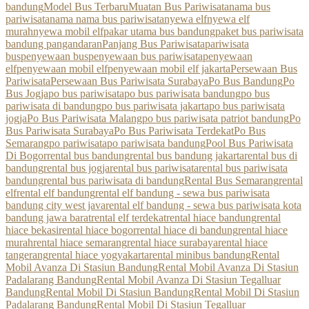
bandung
Model Bus Terbaru
Muatan Bus Pariwisata
nama bus
pariwisata
nama nama bus pariwisata
nyewa elf
nyewa elf
murah
nyewa mobil elf
pakar utama bus bandung
paket bus pariwisata
bandung pangandaran
Panjang Bus Pariwisata
pariwisata
bus
penyewaan bus
penyewaan bus pariwisata
penyewaan
elf
penyewaan mobil elf
penyewaan mobil elf jakarta
Persewaan Bus
Pariwisata
Persewaan Bus Pariwisata Surabaya
Po Bus Bandung
Po
Bus Jogja
po bus pariwisata
po bus pariwisata bandung
po bus
pariwisata di bandung
po bus pariwisata jakarta
po bus pariwisata
jogja
Po Bus Pariwisata Malang
po bus pariwisata patriot bandung
Po
Bus Pariwisata Surabaya
Po Bus Pariwisata Terdekat
Po Bus
Semarang
po pariwisata
po pariwisata bandung
Pool Bus Pariwisata
Di Bogor
rental bus bandung
rental bus bandung jakarta
rental bus di
bandung
rental bus jogja
rental bus pariwisata
rental bus pariwisata
bandung
rental bus pariwisata di bandung
Rental Bus Semarang
rental
elf
rental elf bandung
rental elf bandung - sewa bus pariwisata
bandung city west java
rental elf bandung - sewa bus pariwisata kota
bandung jawa barat
rental elf terdekat
rental hiace bandung
rental
hiace bekasi
rental hiace bogor
rental hiace di bandung
rental hiace
murah
rental hiace semarang
rental hiace surabaya
rental hiace
tangerang
rental hiace yogyakarta
rental minibus bandung
Rental
Mobil Avanza Di Stasiun Bandung
Rental Mobil Avanza Di Stasiun
Padalarang Bandung
Rental Mobil Avanza Di Stasiun Tegalluar
Bandung
Rental Mobil Di Stasiun Bandung
Rental Mobil Di Stasiun
Padalarang Bandung
Rental Mobil Di Stasiun Tegalluar