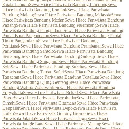
Kuala Lumpur
Sewa Hiace Pariwisata Bandung Lampung
Sewa
Hiace Pariwisata Bandung Lombok
Sewa Hiace Pariwisata
Bandung Malang
Sewa Hiace Pariwisata Bandung Malaysia
Sewa
Hiace Pariwisata Bandung Medan
Sewa Hiace Pariwisata Bandung
Padang
Sewa Hiace Pariwisata Bandung Palembang
Sewa Hiace
Pariwisata Bandung Pangandaran
Sewa Hiace Pariwisata Bandung
Pantai Barat Pangandaran
Sewa Hiace Pariwisata Bandung Pantai
Timur Pangandaran
Sewa Hiace Pariwisata Bandung
Pontianak
Sewa Hiace Pariwisata Bandung Prambanan
Sewa Hiace
Pariwisata Bandung Santolo
Sewa Hiace Pariwisata Bandung
Semarang
Sewa Hiace Pariwisata Bandung Sidoarjo
Sewa Hiace
Pariwisata Bandung Singapura
Sewa Hiace Pariwisata Bandung
Solo
Sewa Hiace Pariwisata Bandung Surabaya
Sewa Hiace
Pariwisata Bandung Taman Safari
Sewa Hiace Pariwisata Bandung
Tangerang
Sewa Hiace Pariwisata Bandung Tegalluar
Sewa Hiace
Pariwisata Bandung Ujung Genteng
Sewa Hiace Pariwisata
Bandung Wahoo Waterworld
Sewa Hiace Pariwisata Bandung
Yogyakarta
Sewa Hiace Pariwisata Bekasi
Sewa Hiace Pariwisata
Bogor
Sewa Hiace Pariwisata Borobudur
Sewa Hiace Pariwisata
Cimahi
Sewa Hiace Pariwisata Citumang
Sewa Hiace Pariwisata
Denpasar
Sewa Hiace Pariwisata Depok
Sewa Hiace Pariwisata
Dufan
Sewa Hiace Pariwisata Gunung Bromo
Sewa Hiace
Pariwisata Jakarta
Sewa Hiace Pariwisata Jogja
Sewa Hiace
Pariwisata Jungle Land
Sewa Hiace Pariwisata Malang
Sewa Hiace
Pariwisata Prambanan
Sewa Hiace Pariwisata Santolo
Sewa Hiace