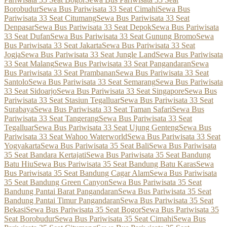
Borobudur
Sewa Bus Pariwisata 33 Seat Cimahi
Sewa Bus
Pariwisata 33 Seat Citumang
Sewa Bus Pariwisata 33 Seat
Denpasar
Sewa Bus Pariwisata 33 Seat Depok
Sewa Bus Pariwisata
33 Seat Dufan
Sewa Bus Pariwisata 33 Seat Gunung Bromo
Sewa
Bus Pariwisata 33 Seat Jakarta
Sewa Bus Pariwisata 33 Seat
Jogja
Sewa Bus Pariwisata 33 Seat Jungle Land
Sewa Bus Pariwisata
33 Seat Malang
Sewa Bus Pariwisata 33 Seat Pangandaran
Sewa
Bus Pariwisata 33 Seat Prambanan
Sewa Bus Pariwisata 33 Seat
Santolo
Sewa Bus Pariwisata 33 Seat Semarang
Sewa Bus Pariwisata
33 Seat Sidoarjo
Sewa Bus Pariwisata 33 Seat Singapore
Sewa Bus
Pariwisata 33 Seat Stasiun Tegalluar
Sewa Bus Pariwisata 33 Seat
Surabaya
Sewa Bus Pariwisata 33 Seat Taman Safari
Sewa Bus
Pariwisata 33 Seat Tangerang
Sewa Bus Pariwisata 33 Seat
Tegalluar
Sewa Bus Pariwisata 33 Seat Ujung Genteng
Sewa Bus
Pariwisata 33 Seat Wahoo Waterworld
Sewa Bus Pariwisata 33 Seat
Yogyakarta
Sewa Bus Pariwisata 35 Seat Bali
Sewa Bus Pariwisata
35 Seat Bandara Kertajati
Sewa Bus Pariwisata 35 Seat Bandung
Batu Hiu
Sewa Bus Pariwisata 35 Seat Bandung Batu Karas
Sewa
Bus Pariwisata 35 Seat Bandung Cagar Alam
Sewa Bus Pariwisata
35 Seat Bandung Green Canyon
Sewa Bus Pariwisata 35 Seat
Bandung Pantai Barat Pangandaran
Sewa Bus Pariwisata 35 Seat
Bandung Pantai Timur Pangandaran
Sewa Bus Pariwisata 35 Seat
Bekasi
Sewa Bus Pariwisata 35 Seat Bogor
Sewa Bus Pariwisata 35
Seat Borobudur
Sewa Bus Pariwisata 35 Seat Cimahi
Sewa Bus