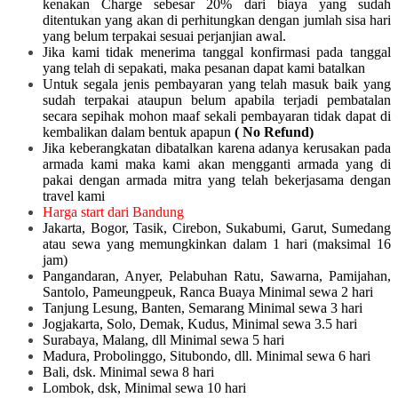
kenakan Charge sebesar 20% dari biaya yang sudah
ditentukan yang akan di perhitungkan dengan jumlah sisa hari
yang belum terpakai sesuai perjanjian awal.
Jika kami tidak menerima tanggal konfirmasi pada tanggal
yang telah di sepakati, maka pesanan dapat kami batalkan
Untuk segala jenis pembayaran yang telah masuk baik yang
sudah terpakai ataupun belum apabila terjadi pembatalan
secara sepihak mohon maaf sekali pembayaran tidak dapat di
kembalikan dalam bentuk apapun
( No Refund)
Jika keberangkatan dibatalkan karena adanya kerusakan pada
armada kami maka kami akan mengganti armada yang di
pakai dengan armada mitra yang telah bekerjasama dengan
travel kami
Harga start dari Bandung
Jakarta, Bogor, Tasik, Cirebon, Sukabumi, Garut, Sumedang
atau sewa yang memungkinkan dalam 1 hari (maksimal 16
jam)
Pangandaran, Anyer, Pelabuhan Ratu, Sawarna, Pamijahan,
Santolo, Pameungpeuk, Ranca Buaya Minimal sewa 2 hari
Tanjung Lesung, Banten, Semarang Minimal sewa 3 hari
Jogjakarta, Solo, Demak, Kudus, Minimal sewa 3.5 hari
Surabaya, Malang, dll Minimal sewa 5 hari
Madura, Probolinggo, Situbondo, dll. Minimal sewa 6 hari
Bali, dsk. Minimal sewa 8 hari
Lombok, dsk, Minimal sewa 10 hari