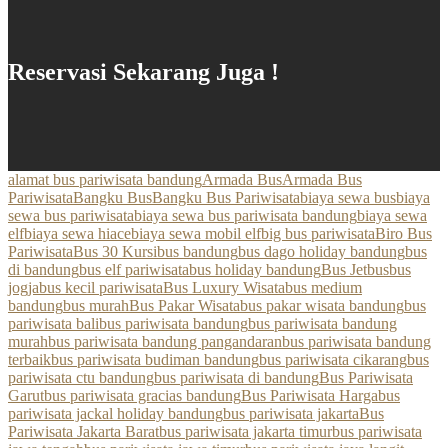
Reservasi Sekarang Juga !
alamat bus pariwisata bandung
Armada Bus
Armada Bus
Pariwisata
Bangku Bus
Bangku Bus Pariwisata
biaya sewa bus
biaya
sewa bus pariwisata
biaya sewa bus pariwisata bandung
biaya sewa
elf
biaya sewa hiace
biaya sewa mobil elf
big bus pariwisata
Biro Bus
Pariwisata
Bus 30 Kursi
bus bandung
bus dago holiday bandung
bus
di bandung
bus elf pariwisata
bus holiday bandung
Bus Jetbus
bus
jogja
bus kecil pariwisata
Bus Luxury Wisata
bus medium
bandung
bus murah
Bus Pakar Wisata
bus pakar wisata bandung
bus
pariwisata bali
bus pariwisata bandung
bus pariwisata bandung
murah
bus pariwisata bandung pangandaran
bus pariwisata bandung
terbaik
bus pariwisata budiman bandung
bus pariwisata cikarang
bus
pariwisata ctu bandung
bus pariwisata di bandung
Bus Pariwisata
Garut
bus pariwisata gracias bandung
Bus Pariwisata Harga
bus
pariwisata jackal holiday bandung
bus pariwisata jakarta
Bus
Pariwisata Jakarta Barat
bus pariwisata jakarta timur
bus pariwisata