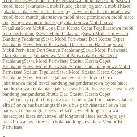
mobil hiace
sewa mobil hiace depok
sewa mobil hiace di jogja
sewa
mobil hiace jakarta
sewa mobil hiace jakarta jogja
sewa mobil hiace
jakarta selatan
sewa mobil hiace jogja
sewa mobil hiace murah
sewa
mobil hiace murah jakarta
sewa mobil hiace premio
sewa mobil hiace
tangerang
sewa mobil hiace yogyakarta
Sewa Mobil Inova
Tegalluar
Sewa Mobil Long Dari Kereta Cepat Tegalluar
sewa mobil
mini bus bandung
Sewa Mobil Padalarang
Sewa Mobil Pariwisata
Bandung Padalarang
Sewa Mobil Pariwisata Dari Kereta Cepat
Padalarang
Sewa Mobil Pariwisata Dari Stasiun Bandung
Sewa
Mobil Pariwisata Dari Stasiun Padalarang
Sewa Mobil Pariwisata
Dari Stasiun Tegalluar
Sewa Mobil Pariwisata Kereta Cepat
Padalarang
Sewa Mobil Pariwisata Stasiun Kereta Cepat
Padalarang
Sewa Mobil Pariwisata Stasiun Padalarang
Sewa Mobil
Pariwisata Stasiun Tegalluar
Sewa Mobil Stasiun Kereta Cepat
Padalarang
Sewa Mobil Tegalluar
sewa mobil toyota hiace
jakarta
sewa mobil travel bandung pangandaran
sewa toyota hiace
bandung
sewa toyota hiace jakarta
sewa toyota hiace jogja
sewa travel
bandung pangandaran
Shuttle Dari Stasiun Kereta Cepat
Tegalluar
surya putra bus pariwisata bandung
tarif bus pariwisata
tarif
elf
tarif sewa bus bandung
tarif sewa bus pariwisata
tarif sewa bus
pariwisata bandung
tarif sewa elf
tarif sewa elf long
tarif sewa
hiace
toyota hiace sewa
travel elf long
travel hiace bandung
trijaya
trans l sewa bus pariwisata kota bandung jawa barat
Vendor Bus
Pariwisata