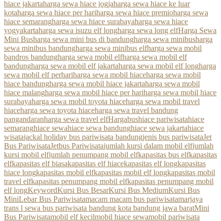
hiace jakarta
harga sewa hiace jogja
harga sewa hiace ke luar
kota
harga sewa hiace per hari
harga sewa hiace premio
harga sewa
hiace semarang
harga sewa hiace surabaya
harga sewa hiace
yogyakarta
harga sewa isuzu elf long
harga sewa long elf
Harga Sewa
Mini Bus
harga sewa mini bus di bandung
harga sewa minibus
harga
sewa minibus bandung
harga sewa minibus elf
harga sewa mobil
bandros bandung
harga sewa mobil elf
harga sewa mobil elf
bandung
harga sewa mobil elf jakarta
harga sewa mobil elf long
harga
sewa mobil elf perhari
harga sewa mobil hiace
harga sewa mobil
hiace bandung
harga sewa mobil hiace jakarta
harga sewa mobil
hiace malang
harga sewa mobil hiace per hari
harga sewa mobil hiace
surabaya
harga sewa mobil toyota hiace
harga sewa mobil travel
hiace
harga sewa toyota hiace
harga sewa travel bandung
pangandaran
harga sewa travel elf
Hargabus
hiace pariwisata
hiace
semarang
hiace sewa
hiace sewa bandung
hiace sewa jakarta
hiace
wisata
jackal holiday bus pariwisata bandung
jenis bus pariwisata
Jet
Bus Pariwisata
Jetbus Pariwisata
jumlah kursi dalam mobil elf
jumlah
kursi mobil elf
jumlah penumpang mobil elf
kapasitas bus elf
kapasitas
elf
kapasitas elf biasa
kapasitas elf hiace
kapasitas elf long
kapasitas
hiace long
kapasitas mobil elf
kapasitas mobil elf long
kapasitas mobil
travel elf
kapasitas penumpang mobil elf
kapasitas penumpang mobil
elf long
Keyword
Kursi Bus Besar
Kursi Bus Medium
Kursi Bus
Mini
Lebar Bus Pariwisata
macam macam bus pariwisata
marjaya
trans l sewa bus pariwisata bandung kota bandung jawa barat
Mini
Bus Pariwisata
mobil elf kecil
mobil hiace sewa
mobil pariwisata