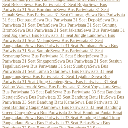
Seat Bekasi
Sewa Bus Pariwisata 31 Seat Bogor
Sewa Bus
Pariwisata 31 Seat Borobudur
Sewa Bus Pariwisata 31 Seat
Cimahi
Sewa Bus Pariwisata 31 Seat Citumang
Sewa Bus Pariwisata
31 Seat Denpasar
Sewa Bus Pariwisata 31 Seat Depok
Sewa Bus
Pariwisata 31 Seat Dufan
Sewa Bus Pariwisata 31 Seat Gunung
Bromo
Sewa Bus Pariwisata 31 Seat Jakarta
Sewa Bus Pariwisata 31
Seat Jogja
Sewa Bus Pariwisata 31 Seat Jungle Land
Sewa Bus
Pariwisata 31 Seat Malang
Sewa Bus Pariwisata 31 Seat
Pangandaran
Sewa Bus Pariwisata 31 Seat Prambanan
Sewa Bus
Pariwisata 31 Seat Santolo
Sewa Bus Pariwisata 31 Seat
Semarang
Sewa Bus Pariwisata 31 Seat Sidoarjo
Sewa Bus
Pariwisata 31 Seat Singapore
Sewa Bus Pariwisata 31 Seat Stasiun
Tegalluar
Sewa Bus Pariwisata 31 Seat Surabaya
Sewa Bus
Pariwisata 31 Seat Taman Safari
Sewa Bus Pariwisata 31 Seat
Tangerang
Sewa Bus Pariwisata 31 Seat Tegalluar
Sewa Bus
Pariwisata 31 Seat Ujung Genteng
Sewa Bus Pariwisata 31 Seat
Wahoo Waterworld
Sewa Bus Pariwisata 31 Seat Yogyakarta
Sewa
Bus Pariwisata 33 Seat Bali
Sewa Bus Pariwisata 33 Seat Bandara
Kertajati
Sewa Bus Pariwisata 33 Seat Bandung Batu Hiu
Sewa Bus
Pariwisata 33 Seat Bandung Batu Karas
Sewa Bus Pariwisata 33
Seat Bandung Cagar Alam
Sewa Bus Pariwisata 33 Seat Bandung
Green Canyon
Sewa Bus Pariwisata 33 Seat Bandung Pantai Barat
Pangandaran
Sewa Bus Pariwisata 33 Seat Bandung Pantai Timur
Pangandaran
Sewa Bus Pariwisata 33 Seat Bekasi
Sewa Bus
Pariwisata 33 Seat Bogor
Sewa Bus Pariwisata 33 Seat