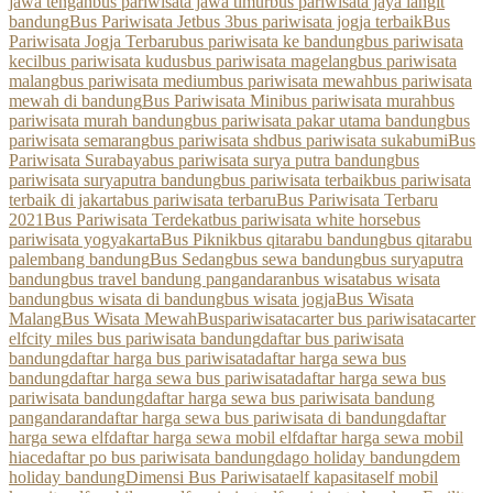
jawa tengah
bus pariwisata jawa timur
bus pariwisata jaya langit
bandung
Bus Pariwisata Jetbus 3
bus pariwisata jogja terbaik
Bus
Pariwisata Jogja Terbaru
bus pariwisata ke bandung
bus pariwisata
kecil
bus pariwisata kudus
bus pariwisata magelang
bus pariwisata
malang
bus pariwisata medium
bus pariwisata mewah
bus pariwisata
mewah di bandung
Bus Pariwisata Mini
bus pariwisata murah
bus
pariwisata murah bandung
bus pariwisata pakar utama bandung
bus
pariwisata semarang
bus pariwisata shd
bus pariwisata sukabumi
Bus
Pariwisata Surabaya
bus pariwisata surya putra bandung
bus
pariwisata suryaputra bandung
bus pariwisata terbaik
bus pariwisata
terbaik di jakarta
bus pariwisata terbaru
Bus Pariwisata Terbaru
2021
Bus Pariwisata Terdekat
bus pariwisata white horse
bus
pariwisata yogyakarta
Bus Piknik
bus qitarabu bandung
bus qitarabu
palembang bandung
Bus Sedang
bus sewa bandung
bus suryaputra
bandung
bus travel bandung pangandaran
bus wisata
bus wisata
bandung
bus wisata di bandung
bus wisata jogja
Bus Wisata
Malang
Bus Wisata Mewah
Buspariwisata
carter bus pariwisata
carter
elf
city miles bus pariwisata bandung
daftar bus pariwisata
bandung
daftar harga bus pariwisata
daftar harga sewa bus
bandung
daftar harga sewa bus pariwisata
daftar harga sewa bus
pariwisata bandung
daftar harga sewa bus pariwisata bandung
pangandaran
daftar harga sewa bus pariwisata di bandung
daftar
harga sewa elf
daftar harga sewa mobil elf
daftar harga sewa mobil
hiace
daftar po bus pariwisata bandung
dago holiday bandung
dem
holiday bandung
Dimensi Bus Pariwisata
elf kapasitas
elf mobil