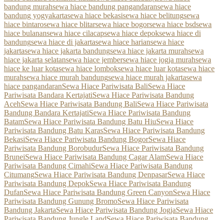
bandung murah
sewa hiace bandung pangandaran
sewa hiace
bandung yogyakarta
sewa hiace bekasi
sewa hiace belitung
sewa
hiace bintaro
sewa hiace blitar
sewa hiace bogor
sewa hiace bsd
sewa
hiace bulanan
sewa hiace cilacap
sewa hiace depok
sewa hiace di
bandung
sewa hiace di jakarta
sewa hiace harian
sewa hiace
jakarta
sewa hiace jakarta bandung
sewa hiace jakarta murah
sewa
hiace jakarta selatan
sewa hiace jember
sewa hiace jogja murah
sewa
hiace ke luar kota
sewa hiace lombok
sewa hiace luar kota
sewa hiace
murah
sewa hiace murah bandung
sewa hiace murah jakarta
sewa
hiace pangandaran
Sewa Hiace Pariwisata Bali
Sewa Hiace
Pariwisata Bandara Kertajati
Sewa Hiace Pariwisata Bandung
Aceh
Sewa Hiace Pariwisata Bandung Bali
Sewa Hiace Pariwisata
Bandung Bandara Kertajati
Sewa Hiace Pariwisata Bandung
Batam
Sewa Hiace Pariwisata Bandung Batu Hiu
Sewa Hiace
Pariwisata Bandung Batu Karas
Sewa Hiace Pariwisata Bandung
Bekasi
Sewa Hiace Pariwisata Bandung Bogor
Sewa Hiace
Pariwisata Bandung Borobudur
Sewa Hiace Pariwisata Bandung
Brunei
Sewa Hiace Pariwisata Bandung Cagar Alam
Sewa Hiace
Pariwisata Bandung Cimahi
Sewa Hiace Pariwisata Bandung
Citumang
Sewa Hiace Pariwisata Bandung Denpasar
Sewa Hiace
Pariwisata Bandung Depok
Sewa Hiace Pariwisata Bandung
Dufan
Sewa Hiace Pariwisata Bandung Green Canyon
Sewa Hiace
Pariwisata Bandung Gunung Bromo
Sewa Hiace Pariwisata
Bandung Jakarta
Sewa Hiace Pariwisata Bandung Jogja
Sewa Hiace
Pariwisata Bandung Jungle Land
Sewa Hiace Pariwisata Bandung