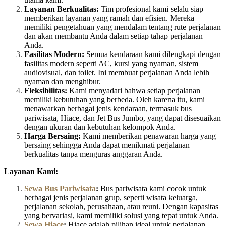
Layanan Berkualitas:
Tim profesional kami selalu siap
memberikan layanan yang ramah dan efisien. Mereka
memiliki pengetahuan yang mendalam tentang rute perjalanan
dan akan membantu Anda dalam setiap tahap perjalanan
Anda.
Fasilitas Modern:
Semua kendaraan kami dilengkapi dengan
fasilitas modern seperti AC, kursi yang nyaman, sistem
audiovisual, dan toilet. Ini membuat perjalanan Anda lebih
nyaman dan menghibur.
Fleksibilitas:
Kami menyadari bahwa setiap perjalanan
memiliki kebutuhan yang berbeda. Oleh karena itu, kami
menawarkan berbagai jenis kendaraan, termasuk bus
pariwisata, Hiace, dan Jet Bus Jumbo, yang dapat disesuaikan
dengan ukuran dan kebutuhan kelompok Anda.
Harga Bersaing:
Kami memberikan penawaran harga yang
bersaing sehingga Anda dapat menikmati perjalanan
berkualitas tanpa menguras anggaran Anda.
Layanan Kami:
Sewa Bus Pariwisata
:
Bus pariwisata kami cocok untuk
berbagai jenis perjalanan grup, seperti wisata keluarga,
perjalanan sekolah, perusahaan, atau reuni. Dengan kapasitas
yang bervariasi, kami memiliki solusi yang tepat untuk Anda.
Sewa Hiace
:
Hiace adalah pilihan ideal untuk perjalanan