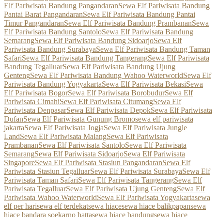
Elf Pariwisata Bandung Pangandaran
Sewa Elf Pariwisata Bandung
Pantai Barat Pangandaran
Sewa Elf Pariwisata Bandung Pantai
Timur Pangandaran
Sewa Elf Pariwisata Bandung Prambanan
Sewa
Elf Pariwisata Bandung Santolo
Sewa Elf Pariwisata Bandung
Semarang
Sewa Elf Pariwisata Bandung Sidoarjo
Sewa Elf
Pariwisata Bandung Surabaya
Sewa Elf Pariwisata Bandung Taman
Safari
Sewa Elf Pariwisata Bandung Tangerang
Sewa Elf Pariwisata
Bandung Tegalluar
Sewa Elf Pariwisata Bandung Ujung
Genteng
Sewa Elf Pariwisata Bandung Wahoo Waterworld
Sewa Elf
Pariwisata Bandung Yogyakarta
Sewa Elf Pariwisata Bekasi
Sewa
Elf Pariwisata Bogor
Sewa Elf Pariwisata Borobudur
Sewa Elf
Pariwisata Cimahi
Sewa Elf Pariwisata Citumang
Sewa Elf
Pariwisata Denpasar
Sewa Elf Pariwisata Depok
Sewa Elf Pariwisata
Dufan
Sewa Elf Pariwisata Gunung Bromo
sewa elf pariwisata
jakarta
Sewa Elf Pariwisata Jogja
Sewa Elf Pariwisata Jungle
Land
Sewa Elf Pariwisata Malang
Sewa Elf Pariwisata
Prambanan
Sewa Elf Pariwisata Santolo
Sewa Elf Pariwisata
Semarang
Sewa Elf Pariwisata Sidoarjo
Sewa Elf Pariwisata
Singapore
Sewa Elf Pariwisata Stasiun Pangandaran
Sewa Elf
Pariwisata Stasiun Tegalluar
Sewa Elf Pariwisata Surabaya
Sewa Elf
Pariwisata Taman Safari
Sewa Elf Pariwisata Tangerang
Sewa Elf
Pariwisata Tegalluar
Sewa Elf Pariwisata Ujung Genteng
Sewa Elf
Pariwisata Wahoo Waterworld
Sewa Elf Pariwisata Yogyakarta
sewa
elf per hari
sewa elf terdekat
sewa hiace
sewa hiace balikpapan
sewa
hiace bandara soekarno hatta
sewa hiace bandung
sewa hiace