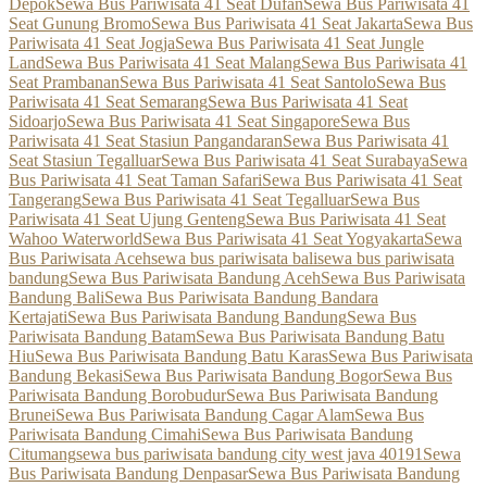
Depok
Sewa Bus Pariwisata 41 Seat Dufan
Sewa Bus Pariwisata 41
Seat Gunung Bromo
Sewa Bus Pariwisata 41 Seat Jakarta
Sewa Bus
Pariwisata 41 Seat Jogja
Sewa Bus Pariwisata 41 Seat Jungle
Land
Sewa Bus Pariwisata 41 Seat Malang
Sewa Bus Pariwisata 41
Seat Prambanan
Sewa Bus Pariwisata 41 Seat Santolo
Sewa Bus
Pariwisata 41 Seat Semarang
Sewa Bus Pariwisata 41 Seat
Sidoarjo
Sewa Bus Pariwisata 41 Seat Singapore
Sewa Bus
Pariwisata 41 Seat Stasiun Pangandaran
Sewa Bus Pariwisata 41
Seat Stasiun Tegalluar
Sewa Bus Pariwisata 41 Seat Surabaya
Sewa
Bus Pariwisata 41 Seat Taman Safari
Sewa Bus Pariwisata 41 Seat
Tangerang
Sewa Bus Pariwisata 41 Seat Tegalluar
Sewa Bus
Pariwisata 41 Seat Ujung Genteng
Sewa Bus Pariwisata 41 Seat
Wahoo Waterworld
Sewa Bus Pariwisata 41 Seat Yogyakarta
Sewa
Bus Pariwisata Aceh
sewa bus pariwisata bali
sewa bus pariwisata
bandung
Sewa Bus Pariwisata Bandung Aceh
Sewa Bus Pariwisata
Bandung Bali
Sewa Bus Pariwisata Bandung Bandara
Kertajati
Sewa Bus Pariwisata Bandung Bandung
Sewa Bus
Pariwisata Bandung Batam
Sewa Bus Pariwisata Bandung Batu
Hiu
Sewa Bus Pariwisata Bandung Batu Karas
Sewa Bus Pariwisata
Bandung Bekasi
Sewa Bus Pariwisata Bandung Bogor
Sewa Bus
Pariwisata Bandung Borobudur
Sewa Bus Pariwisata Bandung
Brunei
Sewa Bus Pariwisata Bandung Cagar Alam
Sewa Bus
Pariwisata Bandung Cimahi
Sewa Bus Pariwisata Bandung
Citumang
sewa bus pariwisata bandung city west java 40191
Sewa
Bus Pariwisata Bandung Denpasar
Sewa Bus Pariwisata Bandung