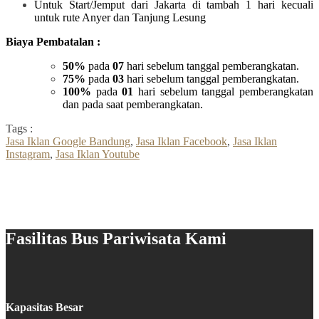
Untuk Start/Jemput dari Jakarta di tambah 1 hari kecuali
untuk rute Anyer dan Tanjung Lesung
Biaya Pembatalan :
50%
pada
07
hari sebelum tanggal pemberangkatan.
75%
pada
03
hari sebelum tanggal pemberangkatan.
100%
pada
01
hari sebelum tanggal pemberangkatan
dan pada saat pemberangkatan.
Tags :
Jasa Iklan Google Bandung
,
Jasa Iklan Facebook
,
Jasa Iklan
Instagram
,
Jasa Iklan Youtube
Fasilitas Bus Pariwisata Kami
Kapasitas Besar