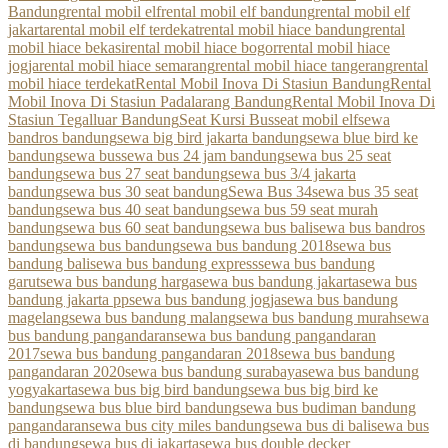
Bandung
rental mobil elf
rental mobil elf bandung
rental mobil elf
jakarta
rental mobil elf terdekat
rental mobil hiace bandung
rental
mobil hiace bekasi
rental mobil hiace bogor
rental mobil hiace
jogja
rental mobil hiace semarang
rental mobil hiace tangerang
rental
mobil hiace terdekat
Rental Mobil Inova Di Stasiun Bandung
Rental
Mobil Inova Di Stasiun Padalarang Bandung
Rental Mobil Inova Di
Stasiun Tegalluar Bandung
Seat Kursi Bus
seat mobil elf
sewa
bandros bandung
sewa big bird jakarta bandung
sewa blue bird ke
bandung
sewa bus
sewa bus 24 jam bandung
sewa bus 25 seat
bandung
sewa bus 27 seat bandung
sewa bus 3/4 jakarta
bandung
sewa bus 30 seat bandung
Sewa Bus 34
sewa bus 35 seat
bandung
sewa bus 40 seat bandung
sewa bus 59 seat murah
bandung
sewa bus 60 seat bandung
sewa bus bali
sewa bus bandros
bandung
sewa bus bandung
sewa bus bandung 2018
sewa bus
bandung bali
sewa bus bandung express
sewa bus bandung
garut
sewa bus bandung harga
sewa bus bandung jakarta
sewa bus
bandung jakarta pp
sewa bus bandung jogja
sewa bus bandung
magelang
sewa bus bandung malang
sewa bus bandung murah
sewa
bus bandung pangandaran
sewa bus bandung pangandaran
2017
sewa bus bandung pangandaran 2018
sewa bus bandung
pangandaran 2020
sewa bus bandung surabaya
sewa bus bandung
yogyakarta
sewa bus big bird bandung
sewa bus big bird ke
bandung
sewa bus blue bird bandung
sewa bus budiman bandung
pangandaran
sewa bus city miles bandung
sewa bus di bali
sewa bus
di bandung
sewa bus di jakarta
sewa bus double decker