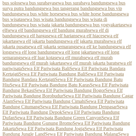
bus solo
sewa bus surabaya
sewa bus surabaya bandung
sewa bus
surya putra bandung
sewa bus tangerang bandung
sewa bus vip
bandung
sewa bus white horse
sewa bus white horse bandung
sewa
bus wisata
sewa bus wisata bandung
sewa bus wisata di
bandung
sewa bus wisata jakarta bandung
sewa bus yogyakarta
sewa
elf
sewa elf bandung
sewa elf bandung murah
sewa elf di
bandung
sewa elf harga
sewa elf harian
sewa elf hiace
sewa elf
jakarta
sewa elf jakarta bandung
sewa elf jakarta murah
sewa elf
jakarta pusat
sewa elf jakarta semarang
sewa elf ke bandung
sewa elf
long
sewa elf long bandung
sewa elf long jakarta
sewa elf long
semarang
sewa elf luar kota
sewa elf murah
sewa elf murah
bandung
sewa elf murah jakarta
sewa elf murah jakarta barat
sewa elf
pariwisata
Sewa Elf Pariwisata Bali
Sewa Elf Pariwisata Bandara
Kertajati
Sewa Elf Pariwisata Bandung Bali
Sewa Elf Pariwisata
Bandung Bandara Kertajati
Sewa Elf Pariwisata Bandung Batu
Hiu
Sewa Elf Pariwisata Bandung Batu Karas
Sewa Elf Pariwisata
Bandung Bekasi
Sewa Elf Pariwisata Bandung Bogor
Sewa Elf
Pariwisata Bandung Borobudur
Sewa Elf Pariwisata Bandung Cagar
Alam
Sewa Elf Pariwisata Bandung Cimahi
Sewa Elf Pariwisata
Bandung Citumang
Sewa Elf Pariwisata Bandung Denpasar
Sewa
Elf Pariwisata Bandung Depok
Sewa Elf Pariwisata Bandung
Dufan
Sewa Elf Pariwisata Bandung Green Canyon
Sewa Elf
Pariwisata Bandung Gunung Bromo
Sewa Elf Pariwisata Bandung
Jakarta
Sewa Elf Pariwisata Bandung Jogja
Sewa Elf Pariwisata
Bandung Jungle Land
Sewa Elf Pariwisata Bandung Malang
Sewa