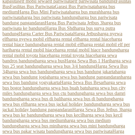
kapasitas
elf mobil sewa
elf pariwisata
elf pariwisata bandung
Fasilitas
Bus
Fasilitas Bus Pariwisata
Garasi Bus Pariwisata
harga bus
medium
Harga Bus Mini Pariwisata
harga bus murah
harga bus
pariwisata
harga bus pariwisata bandung
harga bus pariwisata
bandung pangandaran
Harga Bus Pariwisata Jetbus 3
harga bus
pariwisata ke bandung
Harga Bus Shd
harga bus surya putra
bandung
Harga Carter Bus Pariwisata
Harga Jetbus
harga nyewa
elf
harga nyewa mobil elf
harga rental elf
harga rental hiace
harga
rental hiace bandung
harga rental mobil elf
harga rental mobil elf per
hari
harga rental mobil hiace
harga rental mobil hiace bandung
harga
rental mobil toyota hiace
harga rental toyota hiace
harga sewa
bandros bandung
harga sewa bus
Harga Sewa Bus 1 Hari
harga sewa
bus 25 seat bandung
harga sewa bus 3/4 bandung
Harga Sewa Bus
34
harga sewa bus bandung
harga sewa bus bandung jakarta
harga
sewa bus bandung jogja
harga sewa bus bandung pangandaran
harga
sewa bus bandung yogyakarta
Harga Sewa Bus Besar
harga sewa
bus bogor bandung
harga sewa bus buah batu
harga sewa bus city
miles bandung
harga sewa bus ctu bandung
harga sewa bus damri
bandung
harga sewa bus di bali
harga sewa bus di bandung
harga
sewa bus elf
harga sewa bus jackal holiday bandung
harga sewa bus
jackal holiday bandung pangandaran
Harga Sewa Bus Jetbus 3
harga
sewa bus ke bandung
harga sewa bus kecil
harga sewa bus kecil
bandung
harga sewa bus medium
harga sewa bus medium
bandung
harga sewa bus mini
harga sewa bus mini bandung
harga
sewa bus pakar wisata bandung
harga sewa bus pariwisata
Harga