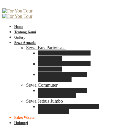
Home
Tentang Kami
Gallery
Sewa Armada
Sewa Bus Pariwisata
Bus Medium ADIPUTRO
25 – 29 Seat
Bus Medium ADIPUTRO
31 – 33 Seat
Big Bus 3+ ADIPUTRO
35 – 39 – 41 Seat
Sewa Commuter
Sewa Toyota Commuter
4 – 8 – 12 – 15 Seat
Sewa Jetbus Jumbo
Jetbus Jumbo 3+ ADIPUTRO
8 – 14 – 18 Seat
Paket Wisata
Hubungi