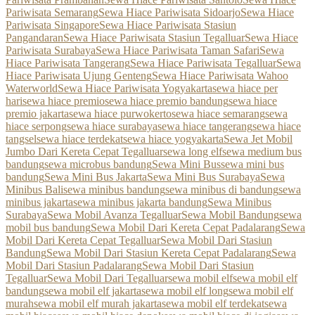
Pariwisata Semarang
Sewa Hiace Pariwisata Sidoarjo
Sewa Hiace
Pariwisata Singapore
Sewa Hiace Pariwisata Stasiun
Pangandaran
Sewa Hiace Pariwisata Stasiun Tegalluar
Sewa Hiace
Pariwisata Surabaya
Sewa Hiace Pariwisata Taman Safari
Sewa
Hiace Pariwisata Tangerang
Sewa Hiace Pariwisata Tegalluar
Sewa
Hiace Pariwisata Ujung Genteng
Sewa Hiace Pariwisata Wahoo
Waterworld
Sewa Hiace Pariwisata Yogyakarta
sewa hiace per
hari
sewa hiace premio
sewa hiace premio bandung
sewa hiace
premio jakarta
sewa hiace purwokerto
sewa hiace semarang
sewa
hiace serpong
sewa hiace surabaya
sewa hiace tangerang
sewa hiace
tangsel
sewa hiace terdekat
sewa hiace yogyakarta
Sewa Jet Mobil
Jumbo Dari Kereta Cepat Tegalluar
sewa long elf
sewa medium bus
bandung
sewa microbus bandung
Sewa Mini Bus
sewa mini bus
bandung
Sewa Mini Bus Jakarta
Sewa Mini Bus Surabaya
Sewa
Minibus Bali
sewa minibus bandung
sewa minibus di bandung
sewa
minibus jakarta
sewa minibus jakarta bandung
Sewa Minibus
Surabaya
Sewa Mobil Avanza Tegalluar
Sewa Mobil Bandung
sewa
mobil bus bandung
Sewa Mobil Dari Kereta Cepat Padalarang
Sewa
Mobil Dari Kereta Cepat Tegalluar
Sewa Mobil Dari Stasiun
Bandung
Sewa Mobil Dari Stasiun Kereta Cepat Padalarang
Sewa
Mobil Dari Stasiun Padalarang
Sewa Mobil Dari Stasiun
Tegalluar
Sewa Mobil Dari Tegalluar
sewa mobil elf
sewa mobil elf
bandung
sewa mobil elf jakarta
sewa mobil elf long
sewa mobil elf
murah
sewa mobil elf murah jakarta
sewa mobil elf terdekat
sewa