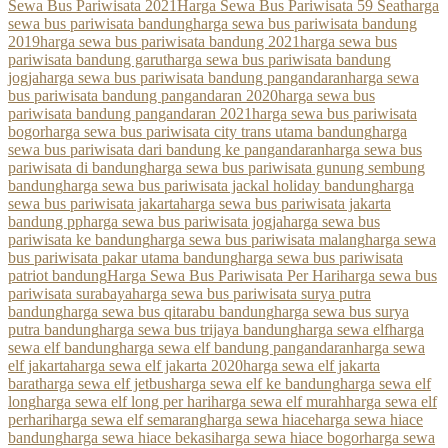
Sewa Bus Pariwisata 2021
Harga Sewa Bus Pariwisata 59 Seat
harga
sewa bus pariwisata bandung
harga sewa bus pariwisata bandung
2019
harga sewa bus pariwisata bandung 2021
harga sewa bus
pariwisata bandung garut
harga sewa bus pariwisata bandung
jogja
harga sewa bus pariwisata bandung pangandaran
harga sewa
bus pariwisata bandung pangandaran 2020
harga sewa bus
pariwisata bandung pangandaran 2021
harga sewa bus pariwisata
bogor
harga sewa bus pariwisata city trans utama bandung
harga
sewa bus pariwisata dari bandung ke pangandaran
harga sewa bus
pariwisata di bandung
harga sewa bus pariwisata gunung sembung
bandung
harga sewa bus pariwisata jackal holiday bandung
harga
sewa bus pariwisata jakarta
harga sewa bus pariwisata jakarta
bandung pp
harga sewa bus pariwisata jogja
harga sewa bus
pariwisata ke bandung
harga sewa bus pariwisata malang
harga sewa
bus pariwisata pakar utama bandung
harga sewa bus pariwisata
patriot bandung
Harga Sewa Bus Pariwisata Per Hari
harga sewa bus
pariwisata surabaya
harga sewa bus pariwisata surya putra
bandung
harga sewa bus qitarabu bandung
harga sewa bus surya
putra bandung
harga sewa bus trijaya bandung
harga sewa elf
harga
sewa elf bandung
harga sewa elf bandung pangandaran
harga sewa
elf jakarta
harga sewa elf jakarta 2020
harga sewa elf jakarta
barat
harga sewa elf jetbus
harga sewa elf ke bandung
harga sewa elf
long
harga sewa elf long per hari
harga sewa elf murah
harga sewa elf
perhari
harga sewa elf semarang
harga sewa hiace
harga sewa hiace
bandung
harga sewa hiace bekasi
harga sewa hiace bogor
harga sewa