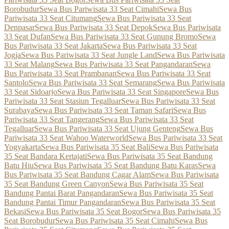
Borobudur
Sewa Bus Pariwisata 33 Seat Cimahi
Sewa Bus
Pariwisata 33 Seat Citumang
Sewa Bus Pariwisata 33 Seat
Denpasar
Sewa Bus Pariwisata 33 Seat Depok
Sewa Bus Pariwisata
33 Seat Dufan
Sewa Bus Pariwisata 33 Seat Gunung Bromo
Sewa
Bus Pariwisata 33 Seat Jakarta
Sewa Bus Pariwisata 33 Seat
Jogja
Sewa Bus Pariwisata 33 Seat Jungle Land
Sewa Bus Pariwisata
33 Seat Malang
Sewa Bus Pariwisata 33 Seat Pangandaran
Sewa
Bus Pariwisata 33 Seat Prambanan
Sewa Bus Pariwisata 33 Seat
Santolo
Sewa Bus Pariwisata 33 Seat Semarang
Sewa Bus Pariwisata
33 Seat Sidoarjo
Sewa Bus Pariwisata 33 Seat Singapore
Sewa Bus
Pariwisata 33 Seat Stasiun Tegalluar
Sewa Bus Pariwisata 33 Seat
Surabaya
Sewa Bus Pariwisata 33 Seat Taman Safari
Sewa Bus
Pariwisata 33 Seat Tangerang
Sewa Bus Pariwisata 33 Seat
Tegalluar
Sewa Bus Pariwisata 33 Seat Ujung Genteng
Sewa Bus
Pariwisata 33 Seat Wahoo Waterworld
Sewa Bus Pariwisata 33 Seat
Yogyakarta
Sewa Bus Pariwisata 35 Seat Bali
Sewa Bus Pariwisata
35 Seat Bandara Kertajati
Sewa Bus Pariwisata 35 Seat Bandung
Batu Hiu
Sewa Bus Pariwisata 35 Seat Bandung Batu Karas
Sewa
Bus Pariwisata 35 Seat Bandung Cagar Alam
Sewa Bus Pariwisata
35 Seat Bandung Green Canyon
Sewa Bus Pariwisata 35 Seat
Bandung Pantai Barat Pangandaran
Sewa Bus Pariwisata 35 Seat
Bandung Pantai Timur Pangandaran
Sewa Bus Pariwisata 35 Seat
Bekasi
Sewa Bus Pariwisata 35 Seat Bogor
Sewa Bus Pariwisata 35
Seat Borobudur
Sewa Bus Pariwisata 35 Seat Cimahi
Sewa Bus