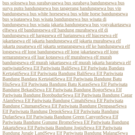
bus solo
sewa bus surabaya
sewa bus surabaya bandung
sewa bus
surya putra bandung
sewa bus tangerang bandung
sewa bus vip
bandung
sewa bus white horse
sewa bus white horse bandung
sewa
bus wisata
sewa bus wisata bandung
sewa bus wisata di
bandung
sewa bus wisata jakarta bandung
sewa bus yogyakarta
sewa
elf
sewa elf bandung
sewa elf bandung murah
sewa elf di
bandung
sewa elf harga
sewa elf harian
sewa elf hiace
sewa elf
jakarta
sewa elf jakarta bandung
sewa elf jakarta murah
sewa elf
jakarta pusat
sewa elf jakarta semarang
sewa elf ke bandung
sewa elf
long
sewa elf long bandung
sewa elf long jakarta
sewa elf long
semarang
sewa elf luar kota
sewa elf murah
sewa elf murah
bandung
sewa elf murah jakarta
sewa elf murah jakarta barat
sewa elf
pariwisata
Sewa Elf Pariwisata Bali
Sewa Elf Pariwisata Bandara
Kertajati
Sewa Elf Pariwisata Bandung Bali
Sewa Elf Pariwisata
Bandung Bandara Kertajati
Sewa Elf Pariwisata Bandung Batu
Hiu
Sewa Elf Pariwisata Bandung Batu Karas
Sewa Elf Pariwisata
Bandung Bekasi
Sewa Elf Pariwisata Bandung Bogor
Sewa Elf
Pariwisata Bandung Borobudur
Sewa Elf Pariwisata Bandung Cagar
Alam
Sewa Elf Pariwisata Bandung Cimahi
Sewa Elf Pariwisata
Bandung Citumang
Sewa Elf Pariwisata Bandung Denpasar
Sewa
Elf Pariwisata Bandung Depok
Sewa Elf Pariwisata Bandung
Dufan
Sewa Elf Pariwisata Bandung Green Canyon
Sewa Elf
Pariwisata Bandung Gunung Bromo
Sewa Elf Pariwisata Bandung
Jakarta
Sewa Elf Pariwisata Bandung Jogja
Sewa Elf Pariwisata
Bandung Jungle Land
Sewa Elf Pariwisata Bandung Malang
Sewa