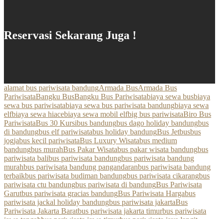
Reservasi Sekarang Juga !
alamat bus pariwisata bandung
Armada Bus
Armada Bus
Pariwisata
Bangku Bus
Bangku Bus Pariwisata
biaya sewa bus
biaya
sewa bus pariwisata
biaya sewa bus pariwisata bandung
biaya sewa
elf
biaya sewa hiace
biaya sewa mobil elf
big bus pariwisata
Biro Bus
Pariwisata
Bus 30 Kursi
bus bandung
bus dago holiday bandung
bus
di bandung
bus elf pariwisata
bus holiday bandung
Bus Jetbus
bus
jogja
bus kecil pariwisata
Bus Luxury Wisata
bus medium
bandung
bus murah
Bus Pakar Wisata
bus pakar wisata bandung
bus
pariwisata bali
bus pariwisata bandung
bus pariwisata bandung
murah
bus pariwisata bandung pangandaran
bus pariwisata bandung
terbaik
bus pariwisata budiman bandung
bus pariwisata cikarang
bus
pariwisata ctu bandung
bus pariwisata di bandung
Bus Pariwisata
Garut
bus pariwisata gracias bandung
Bus Pariwisata Harga
bus
pariwisata jackal holiday bandung
bus pariwisata jakarta
Bus
Pariwisata Jakarta Barat
bus pariwisata jakarta timur
bus pariwisata