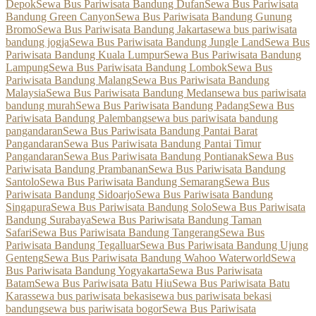
Depok
Sewa Bus Pariwisata Bandung Dufan
Sewa Bus Pariwisata
Bandung Green Canyon
Sewa Bus Pariwisata Bandung Gunung
Bromo
Sewa Bus Pariwisata Bandung Jakarta
sewa bus pariwisata
bandung jogja
Sewa Bus Pariwisata Bandung Jungle Land
Sewa Bus
Pariwisata Bandung Kuala Lumpur
Sewa Bus Pariwisata Bandung
Lampung
Sewa Bus Pariwisata Bandung Lombok
Sewa Bus
Pariwisata Bandung Malang
Sewa Bus Pariwisata Bandung
Malaysia
Sewa Bus Pariwisata Bandung Medan
sewa bus pariwisata
bandung murah
Sewa Bus Pariwisata Bandung Padang
Sewa Bus
Pariwisata Bandung Palembang
sewa bus pariwisata bandung
pangandaran
Sewa Bus Pariwisata Bandung Pantai Barat
Pangandaran
Sewa Bus Pariwisata Bandung Pantai Timur
Pangandaran
Sewa Bus Pariwisata Bandung Pontianak
Sewa Bus
Pariwisata Bandung Prambanan
Sewa Bus Pariwisata Bandung
Santolo
Sewa Bus Pariwisata Bandung Semarang
Sewa Bus
Pariwisata Bandung Sidoarjo
Sewa Bus Pariwisata Bandung
Singapura
Sewa Bus Pariwisata Bandung Solo
Sewa Bus Pariwisata
Bandung Surabaya
Sewa Bus Pariwisata Bandung Taman
Safari
Sewa Bus Pariwisata Bandung Tangerang
Sewa Bus
Pariwisata Bandung Tegalluar
Sewa Bus Pariwisata Bandung Ujung
Genteng
Sewa Bus Pariwisata Bandung Wahoo Waterworld
Sewa
Bus Pariwisata Bandung Yogyakarta
Sewa Bus Pariwisata
Batam
Sewa Bus Pariwisata Batu Hiu
Sewa Bus Pariwisata Batu
Karas
sewa bus pariwisata bekasi
sewa bus pariwisata bekasi
bandung
sewa bus pariwisata bogor
Sewa Bus Pariwisata