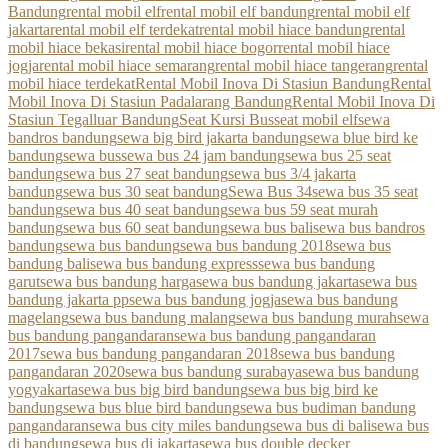
Bandung
rental mobil elf
rental mobil elf bandung
rental mobil elf
jakarta
rental mobil elf terdekat
rental mobil hiace bandung
rental
mobil hiace bekasi
rental mobil hiace bogor
rental mobil hiace
jogja
rental mobil hiace semarang
rental mobil hiace tangerang
rental
mobil hiace terdekat
Rental Mobil Inova Di Stasiun Bandung
Rental
Mobil Inova Di Stasiun Padalarang Bandung
Rental Mobil Inova Di
Stasiun Tegalluar Bandung
Seat Kursi Bus
seat mobil elf
sewa
bandros bandung
sewa big bird jakarta bandung
sewa blue bird ke
bandung
sewa bus
sewa bus 24 jam bandung
sewa bus 25 seat
bandung
sewa bus 27 seat bandung
sewa bus 3/4 jakarta
bandung
sewa bus 30 seat bandung
Sewa Bus 34
sewa bus 35 seat
bandung
sewa bus 40 seat bandung
sewa bus 59 seat murah
bandung
sewa bus 60 seat bandung
sewa bus bali
sewa bus bandros
bandung
sewa bus bandung
sewa bus bandung 2018
sewa bus
bandung bali
sewa bus bandung express
sewa bus bandung
garut
sewa bus bandung harga
sewa bus bandung jakarta
sewa bus
bandung jakarta pp
sewa bus bandung jogja
sewa bus bandung
magelang
sewa bus bandung malang
sewa bus bandung murah
sewa
bus bandung pangandaran
sewa bus bandung pangandaran
2017
sewa bus bandung pangandaran 2018
sewa bus bandung
pangandaran 2020
sewa bus bandung surabaya
sewa bus bandung
yogyakarta
sewa bus big bird bandung
sewa bus big bird ke
bandung
sewa bus blue bird bandung
sewa bus budiman bandung
pangandaran
sewa bus city miles bandung
sewa bus di bali
sewa bus
di bandung
sewa bus di jakarta
sewa bus double decker