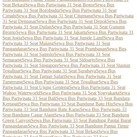
Seat Bekasi
Sewa Bus Pariwisata 31 Seat Bogor
Sewa Bus
Pariwisata 31 Seat Borobudur
Sewa Bus Pariwisata 31 Seat
Cimahi
Sewa Bus Pariwisata 31 Seat Citumang
Sewa Bus Pariwisata
31 Seat Denpasar
Sewa Bus Pariwisata 31 Seat Depok
Sewa Bus
Pariwisata 31 Seat Dufan
Sewa Bus Pariwisata 31 Seat Gunung
Bromo
Sewa Bus Pariwisata 31 Seat Jakarta
Sewa Bus Pariwisata 31
Seat Jogja
Sewa Bus Pariwisata 31 Seat Jungle Land
Sewa Bus
Pariwisata 31 Seat Malang
Sewa Bus Pariwisata 31 Seat
Pangandaran
Sewa Bus Pariwisata 31 Seat Prambanan
Sewa Bus
Pariwisata 31 Seat Santolo
Sewa Bus Pariwisata 31 Seat
Semarang
Sewa Bus Pariwisata 31 Seat Sidoarjo
Sewa Bus
Pariwisata 31 Seat Singapore
Sewa Bus Pariwisata 31 Seat Stasiun
Tegalluar
Sewa Bus Pariwisata 31 Seat Surabaya
Sewa Bus
Pariwisata 31 Seat Taman Safari
Sewa Bus Pariwisata 31 Seat
Tangerang
Sewa Bus Pariwisata 31 Seat Tegalluar
Sewa Bus
Pariwisata 31 Seat Ujung Genteng
Sewa Bus Pariwisata 31 Seat
Wahoo Waterworld
Sewa Bus Pariwisata 31 Seat Yogyakarta
Sewa
Bus Pariwisata 33 Seat Bali
Sewa Bus Pariwisata 33 Seat Bandara
Kertajati
Sewa Bus Pariwisata 33 Seat Bandung Batu Hiu
Sewa Bus
Pariwisata 33 Seat Bandung Batu Karas
Sewa Bus Pariwisata 33
Seat Bandung Cagar Alam
Sewa Bus Pariwisata 33 Seat Bandung
Green Canyon
Sewa Bus Pariwisata 33 Seat Bandung Pantai Barat
Pangandaran
Sewa Bus Pariwisata 33 Seat Bandung Pantai Timur
Pangandaran
Sewa Bus Pariwisata 33 Seat Bekasi
Sewa Bus
Pariwisata 33 Seat Bogor
Sewa Bus Pariwisata 33 Seat