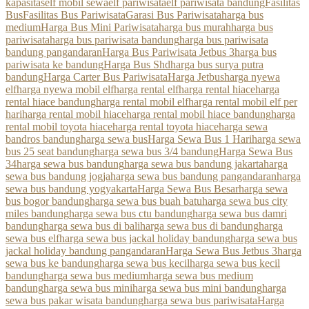
kapasitas
elf mobil sewa
elf pariwisata
elf pariwisata bandung
Fasilitas
Bus
Fasilitas Bus Pariwisata
Garasi Bus Pariwisata
harga bus
medium
Harga Bus Mini Pariwisata
harga bus murah
harga bus
pariwisata
harga bus pariwisata bandung
harga bus pariwisata
bandung pangandaran
Harga Bus Pariwisata Jetbus 3
harga bus
pariwisata ke bandung
Harga Bus Shd
harga bus surya putra
bandung
Harga Carter Bus Pariwisata
Harga Jetbus
harga nyewa
elf
harga nyewa mobil elf
harga rental elf
harga rental hiace
harga
rental hiace bandung
harga rental mobil elf
harga rental mobil elf per
hari
harga rental mobil hiace
harga rental mobil hiace bandung
harga
rental mobil toyota hiace
harga rental toyota hiace
harga sewa
bandros bandung
harga sewa bus
Harga Sewa Bus 1 Hari
harga sewa
bus 25 seat bandung
harga sewa bus 3/4 bandung
Harga Sewa Bus
34
harga sewa bus bandung
harga sewa bus bandung jakarta
harga
sewa bus bandung jogja
harga sewa bus bandung pangandaran
harga
sewa bus bandung yogyakarta
Harga Sewa Bus Besar
harga sewa
bus bogor bandung
harga sewa bus buah batu
harga sewa bus city
miles bandung
harga sewa bus ctu bandung
harga sewa bus damri
bandung
harga sewa bus di bali
harga sewa bus di bandung
harga
sewa bus elf
harga sewa bus jackal holiday bandung
harga sewa bus
jackal holiday bandung pangandaran
Harga Sewa Bus Jetbus 3
harga
sewa bus ke bandung
harga sewa bus kecil
harga sewa bus kecil
bandung
harga sewa bus medium
harga sewa bus medium
bandung
harga sewa bus mini
harga sewa bus mini bandung
harga
sewa bus pakar wisata bandung
harga sewa bus pariwisata
Harga