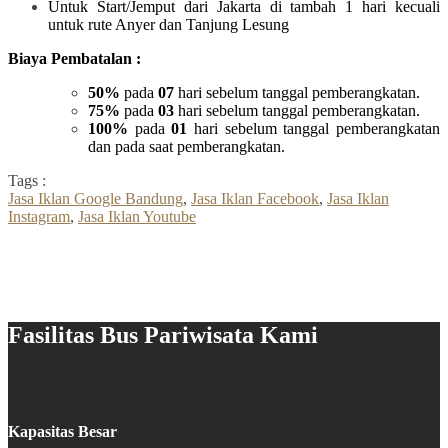
Untuk Start/Jemput dari Jakarta di tambah 1 hari kecuali
untuk rute Anyer dan Tanjung Lesung
Biaya Pembatalan :
50%
pada
07
hari sebelum tanggal pemberangkatan.
75%
pada
03
hari sebelum tanggal pemberangkatan.
100%
pada
01
hari sebelum tanggal pemberangkatan
dan pada saat pemberangkatan.
Tags :
Jasa Iklan Google Bandung
,
Jasa Iklan Facebook
,
Jasa Iklan
Instagram
,
Jasa Iklan Youtube
Fasilitas Bus Pariwisata Kami
Kapasitas Besar