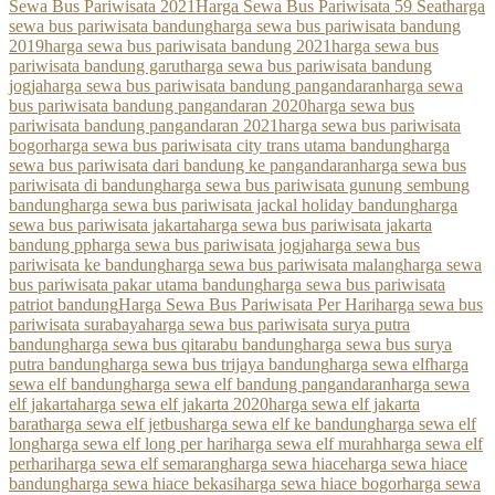
Sewa Bus Pariwisata 2021
Harga Sewa Bus Pariwisata 59 Seat
harga
sewa bus pariwisata bandung
harga sewa bus pariwisata bandung
2019
harga sewa bus pariwisata bandung 2021
harga sewa bus
pariwisata bandung garut
harga sewa bus pariwisata bandung
jogja
harga sewa bus pariwisata bandung pangandaran
harga sewa
bus pariwisata bandung pangandaran 2020
harga sewa bus
pariwisata bandung pangandaran 2021
harga sewa bus pariwisata
bogor
harga sewa bus pariwisata city trans utama bandung
harga
sewa bus pariwisata dari bandung ke pangandaran
harga sewa bus
pariwisata di bandung
harga sewa bus pariwisata gunung sembung
bandung
harga sewa bus pariwisata jackal holiday bandung
harga
sewa bus pariwisata jakarta
harga sewa bus pariwisata jakarta
bandung pp
harga sewa bus pariwisata jogja
harga sewa bus
pariwisata ke bandung
harga sewa bus pariwisata malang
harga sewa
bus pariwisata pakar utama bandung
harga sewa bus pariwisata
patriot bandung
Harga Sewa Bus Pariwisata Per Hari
harga sewa bus
pariwisata surabaya
harga sewa bus pariwisata surya putra
bandung
harga sewa bus qitarabu bandung
harga sewa bus surya
putra bandung
harga sewa bus trijaya bandung
harga sewa elf
harga
sewa elf bandung
harga sewa elf bandung pangandaran
harga sewa
elf jakarta
harga sewa elf jakarta 2020
harga sewa elf jakarta
barat
harga sewa elf jetbus
harga sewa elf ke bandung
harga sewa elf
long
harga sewa elf long per hari
harga sewa elf murah
harga sewa elf
perhari
harga sewa elf semarang
harga sewa hiace
harga sewa hiace
bandung
harga sewa hiace bekasi
harga sewa hiace bogor
harga sewa