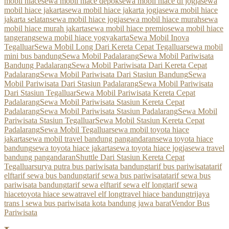
mobil hiace
sewa mobil hiace depok
sewa mobil hiace di jogja
sewa
mobil hiace jakarta
sewa mobil hiace jakarta jogja
sewa mobil hiace
jakarta selatan
sewa mobil hiace jogja
sewa mobil hiace murah
sewa
mobil hiace murah jakarta
sewa mobil hiace premio
sewa mobil hiace
tangerang
sewa mobil hiace yogyakarta
Sewa Mobil Inova
Tegalluar
Sewa Mobil Long Dari Kereta Cepat Tegalluar
sewa mobil
mini bus bandung
Sewa Mobil Padalarang
Sewa Mobil Pariwisata
Bandung Padalarang
Sewa Mobil Pariwisata Dari Kereta Cepat
Padalarang
Sewa Mobil Pariwisata Dari Stasiun Bandung
Sewa
Mobil Pariwisata Dari Stasiun Padalarang
Sewa Mobil Pariwisata
Dari Stasiun Tegalluar
Sewa Mobil Pariwisata Kereta Cepat
Padalarang
Sewa Mobil Pariwisata Stasiun Kereta Cepat
Padalarang
Sewa Mobil Pariwisata Stasiun Padalarang
Sewa Mobil
Pariwisata Stasiun Tegalluar
Sewa Mobil Stasiun Kereta Cepat
Padalarang
Sewa Mobil Tegalluar
sewa mobil toyota hiace
jakarta
sewa mobil travel bandung pangandaran
sewa toyota hiace
bandung
sewa toyota hiace jakarta
sewa toyota hiace jogja
sewa travel
bandung pangandaran
Shuttle Dari Stasiun Kereta Cepat
Tegalluar
surya putra bus pariwisata bandung
tarif bus pariwisata
tarif
elf
tarif sewa bus bandung
tarif sewa bus pariwisata
tarif sewa bus
pariwisata bandung
tarif sewa elf
tarif sewa elf long
tarif sewa
hiace
toyota hiace sewa
travel elf long
travel hiace bandung
trijaya
trans l sewa bus pariwisata kota bandung jawa barat
Vendor Bus
Pariwisata