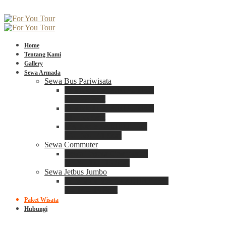
Home
Tentang Kami
Gallery
Sewa Armada
Sewa Bus Pariwisata
Bus Medium ADIPUTRO
25 – 29 Seat
Bus Medium ADIPUTRO
31 – 33 Seat
Big Bus 3+ ADIPUTRO
35 – 39 – 41 Seat
Sewa Commuter
Sewa Toyota Commuter
4 – 8 – 12 – 15 Seat
Sewa Jetbus Jumbo
Jetbus Jumbo 3+ ADIPUTRO
8 – 14 – 18 Seat
Paket Wisata
Hubungi