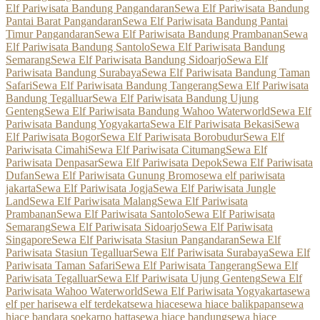
Elf Pariwisata Bandung Pangandaran
Sewa Elf Pariwisata Bandung
Pantai Barat Pangandaran
Sewa Elf Pariwisata Bandung Pantai
Timur Pangandaran
Sewa Elf Pariwisata Bandung Prambanan
Sewa
Elf Pariwisata Bandung Santolo
Sewa Elf Pariwisata Bandung
Semarang
Sewa Elf Pariwisata Bandung Sidoarjo
Sewa Elf
Pariwisata Bandung Surabaya
Sewa Elf Pariwisata Bandung Taman
Safari
Sewa Elf Pariwisata Bandung Tangerang
Sewa Elf Pariwisata
Bandung Tegalluar
Sewa Elf Pariwisata Bandung Ujung
Genteng
Sewa Elf Pariwisata Bandung Wahoo Waterworld
Sewa Elf
Pariwisata Bandung Yogyakarta
Sewa Elf Pariwisata Bekasi
Sewa
Elf Pariwisata Bogor
Sewa Elf Pariwisata Borobudur
Sewa Elf
Pariwisata Cimahi
Sewa Elf Pariwisata Citumang
Sewa Elf
Pariwisata Denpasar
Sewa Elf Pariwisata Depok
Sewa Elf Pariwisata
Dufan
Sewa Elf Pariwisata Gunung Bromo
sewa elf pariwisata
jakarta
Sewa Elf Pariwisata Jogja
Sewa Elf Pariwisata Jungle
Land
Sewa Elf Pariwisata Malang
Sewa Elf Pariwisata
Prambanan
Sewa Elf Pariwisata Santolo
Sewa Elf Pariwisata
Semarang
Sewa Elf Pariwisata Sidoarjo
Sewa Elf Pariwisata
Singapore
Sewa Elf Pariwisata Stasiun Pangandaran
Sewa Elf
Pariwisata Stasiun Tegalluar
Sewa Elf Pariwisata Surabaya
Sewa Elf
Pariwisata Taman Safari
Sewa Elf Pariwisata Tangerang
Sewa Elf
Pariwisata Tegalluar
Sewa Elf Pariwisata Ujung Genteng
Sewa Elf
Pariwisata Wahoo Waterworld
Sewa Elf Pariwisata Yogyakarta
sewa
elf per hari
sewa elf terdekat
sewa hiace
sewa hiace balikpapan
sewa
hiace bandara soekarno hatta
sewa hiace bandung
sewa hiace