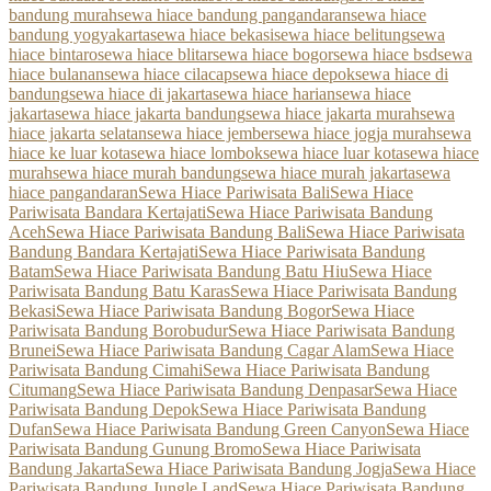
bandung murah
sewa hiace bandung pangandaran
sewa hiace
bandung yogyakarta
sewa hiace bekasi
sewa hiace belitung
sewa
hiace bintaro
sewa hiace blitar
sewa hiace bogor
sewa hiace bsd
sewa
hiace bulanan
sewa hiace cilacap
sewa hiace depok
sewa hiace di
bandung
sewa hiace di jakarta
sewa hiace harian
sewa hiace
jakarta
sewa hiace jakarta bandung
sewa hiace jakarta murah
sewa
hiace jakarta selatan
sewa hiace jember
sewa hiace jogja murah
sewa
hiace ke luar kota
sewa hiace lombok
sewa hiace luar kota
sewa hiace
murah
sewa hiace murah bandung
sewa hiace murah jakarta
sewa
hiace pangandaran
Sewa Hiace Pariwisata Bali
Sewa Hiace
Pariwisata Bandara Kertajati
Sewa Hiace Pariwisata Bandung
Aceh
Sewa Hiace Pariwisata Bandung Bali
Sewa Hiace Pariwisata
Bandung Bandara Kertajati
Sewa Hiace Pariwisata Bandung
Batam
Sewa Hiace Pariwisata Bandung Batu Hiu
Sewa Hiace
Pariwisata Bandung Batu Karas
Sewa Hiace Pariwisata Bandung
Bekasi
Sewa Hiace Pariwisata Bandung Bogor
Sewa Hiace
Pariwisata Bandung Borobudur
Sewa Hiace Pariwisata Bandung
Brunei
Sewa Hiace Pariwisata Bandung Cagar Alam
Sewa Hiace
Pariwisata Bandung Cimahi
Sewa Hiace Pariwisata Bandung
Citumang
Sewa Hiace Pariwisata Bandung Denpasar
Sewa Hiace
Pariwisata Bandung Depok
Sewa Hiace Pariwisata Bandung
Dufan
Sewa Hiace Pariwisata Bandung Green Canyon
Sewa Hiace
Pariwisata Bandung Gunung Bromo
Sewa Hiace Pariwisata
Bandung Jakarta
Sewa Hiace Pariwisata Bandung Jogja
Sewa Hiace
Pariwisata Bandung Jungle Land
Sewa Hiace Pariwisata Bandung