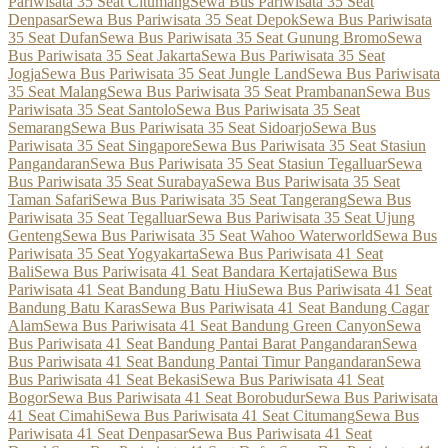
Pariwisata 35 Seat Citumang
Sewa Bus Pariwisata 35 Seat
Denpasar
Sewa Bus Pariwisata 35 Seat Depok
Sewa Bus Pariwisata
35 Seat Dufan
Sewa Bus Pariwisata 35 Seat Gunung Bromo
Sewa
Bus Pariwisata 35 Seat Jakarta
Sewa Bus Pariwisata 35 Seat
Jogja
Sewa Bus Pariwisata 35 Seat Jungle Land
Sewa Bus Pariwisata
35 Seat Malang
Sewa Bus Pariwisata 35 Seat Prambanan
Sewa Bus
Pariwisata 35 Seat Santolo
Sewa Bus Pariwisata 35 Seat
Semarang
Sewa Bus Pariwisata 35 Seat Sidoarjo
Sewa Bus
Pariwisata 35 Seat Singapore
Sewa Bus Pariwisata 35 Seat Stasiun
Pangandaran
Sewa Bus Pariwisata 35 Seat Stasiun Tegalluar
Sewa
Bus Pariwisata 35 Seat Surabaya
Sewa Bus Pariwisata 35 Seat
Taman Safari
Sewa Bus Pariwisata 35 Seat Tangerang
Sewa Bus
Pariwisata 35 Seat Tegalluar
Sewa Bus Pariwisata 35 Seat Ujung
Genteng
Sewa Bus Pariwisata 35 Seat Wahoo Waterworld
Sewa Bus
Pariwisata 35 Seat Yogyakarta
Sewa Bus Pariwisata 41 Seat
Bali
Sewa Bus Pariwisata 41 Seat Bandara Kertajati
Sewa Bus
Pariwisata 41 Seat Bandung Batu Hiu
Sewa Bus Pariwisata 41 Seat
Bandung Batu Karas
Sewa Bus Pariwisata 41 Seat Bandung Cagar
Alam
Sewa Bus Pariwisata 41 Seat Bandung Green Canyon
Sewa
Bus Pariwisata 41 Seat Bandung Pantai Barat Pangandaran
Sewa
Bus Pariwisata 41 Seat Bandung Pantai Timur Pangandaran
Sewa
Bus Pariwisata 41 Seat Bekasi
Sewa Bus Pariwisata 41 Seat
Bogor
Sewa Bus Pariwisata 41 Seat Borobudur
Sewa Bus Pariwisata
41 Seat Cimahi
Sewa Bus Pariwisata 41 Seat Citumang
Sewa Bus
Pariwisata 41 Seat Denpasar
Sewa Bus Pariwisata 41 Seat