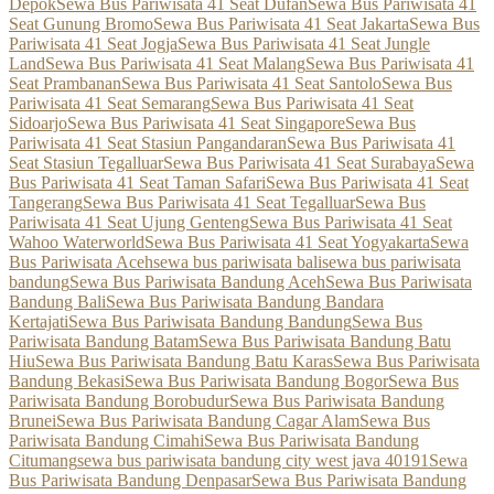
Depok
Sewa Bus Pariwisata 41 Seat Dufan
Sewa Bus Pariwisata 41
Seat Gunung Bromo
Sewa Bus Pariwisata 41 Seat Jakarta
Sewa Bus
Pariwisata 41 Seat Jogja
Sewa Bus Pariwisata 41 Seat Jungle
Land
Sewa Bus Pariwisata 41 Seat Malang
Sewa Bus Pariwisata 41
Seat Prambanan
Sewa Bus Pariwisata 41 Seat Santolo
Sewa Bus
Pariwisata 41 Seat Semarang
Sewa Bus Pariwisata 41 Seat
Sidoarjo
Sewa Bus Pariwisata 41 Seat Singapore
Sewa Bus
Pariwisata 41 Seat Stasiun Pangandaran
Sewa Bus Pariwisata 41
Seat Stasiun Tegalluar
Sewa Bus Pariwisata 41 Seat Surabaya
Sewa
Bus Pariwisata 41 Seat Taman Safari
Sewa Bus Pariwisata 41 Seat
Tangerang
Sewa Bus Pariwisata 41 Seat Tegalluar
Sewa Bus
Pariwisata 41 Seat Ujung Genteng
Sewa Bus Pariwisata 41 Seat
Wahoo Waterworld
Sewa Bus Pariwisata 41 Seat Yogyakarta
Sewa
Bus Pariwisata Aceh
sewa bus pariwisata bali
sewa bus pariwisata
bandung
Sewa Bus Pariwisata Bandung Aceh
Sewa Bus Pariwisata
Bandung Bali
Sewa Bus Pariwisata Bandung Bandara
Kertajati
Sewa Bus Pariwisata Bandung Bandung
Sewa Bus
Pariwisata Bandung Batam
Sewa Bus Pariwisata Bandung Batu
Hiu
Sewa Bus Pariwisata Bandung Batu Karas
Sewa Bus Pariwisata
Bandung Bekasi
Sewa Bus Pariwisata Bandung Bogor
Sewa Bus
Pariwisata Bandung Borobudur
Sewa Bus Pariwisata Bandung
Brunei
Sewa Bus Pariwisata Bandung Cagar Alam
Sewa Bus
Pariwisata Bandung Cimahi
Sewa Bus Pariwisata Bandung
Citumang
sewa bus pariwisata bandung city west java 40191
Sewa
Bus Pariwisata Bandung Denpasar
Sewa Bus Pariwisata Bandung