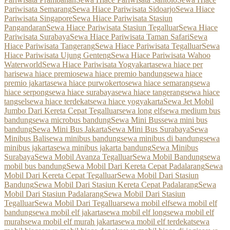
Pariwisata Semarang
Sewa Hiace Pariwisata Sidoarjo
Sewa Hiace
Pariwisata Singapore
Sewa Hiace Pariwisata Stasiun
Pangandaran
Sewa Hiace Pariwisata Stasiun Tegalluar
Sewa Hiace
Pariwisata Surabaya
Sewa Hiace Pariwisata Taman Safari
Sewa
Hiace Pariwisata Tangerang
Sewa Hiace Pariwisata Tegalluar
Sewa
Hiace Pariwisata Ujung Genteng
Sewa Hiace Pariwisata Wahoo
Waterworld
Sewa Hiace Pariwisata Yogyakarta
sewa hiace per
hari
sewa hiace premio
sewa hiace premio bandung
sewa hiace
premio jakarta
sewa hiace purwokerto
sewa hiace semarang
sewa
hiace serpong
sewa hiace surabaya
sewa hiace tangerang
sewa hiace
tangsel
sewa hiace terdekat
sewa hiace yogyakarta
Sewa Jet Mobil
Jumbo Dari Kereta Cepat Tegalluar
sewa long elf
sewa medium bus
bandung
sewa microbus bandung
Sewa Mini Bus
sewa mini bus
bandung
Sewa Mini Bus Jakarta
Sewa Mini Bus Surabaya
Sewa
Minibus Bali
sewa minibus bandung
sewa minibus di bandung
sewa
minibus jakarta
sewa minibus jakarta bandung
Sewa Minibus
Surabaya
Sewa Mobil Avanza Tegalluar
Sewa Mobil Bandung
sewa
mobil bus bandung
Sewa Mobil Dari Kereta Cepat Padalarang
Sewa
Mobil Dari Kereta Cepat Tegalluar
Sewa Mobil Dari Stasiun
Bandung
Sewa Mobil Dari Stasiun Kereta Cepat Padalarang
Sewa
Mobil Dari Stasiun Padalarang
Sewa Mobil Dari Stasiun
Tegalluar
Sewa Mobil Dari Tegalluar
sewa mobil elf
sewa mobil elf
bandung
sewa mobil elf jakarta
sewa mobil elf long
sewa mobil elf
murah
sewa mobil elf murah jakarta
sewa mobil elf terdekat
sewa