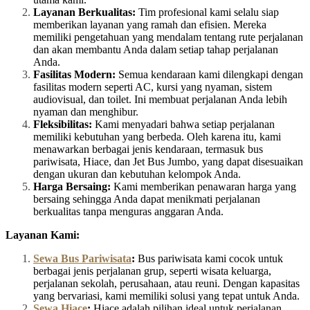
Layanan Berkualitas:
Tim profesional kami selalu siap
memberikan layanan yang ramah dan efisien. Mereka
memiliki pengetahuan yang mendalam tentang rute perjalanan
dan akan membantu Anda dalam setiap tahap perjalanan
Anda.
Fasilitas Modern:
Semua kendaraan kami dilengkapi dengan
fasilitas modern seperti AC, kursi yang nyaman, sistem
audiovisual, dan toilet. Ini membuat perjalanan Anda lebih
nyaman dan menghibur.
Fleksibilitas:
Kami menyadari bahwa setiap perjalanan
memiliki kebutuhan yang berbeda. Oleh karena itu, kami
menawarkan berbagai jenis kendaraan, termasuk bus
pariwisata, Hiace, dan Jet Bus Jumbo, yang dapat disesuaikan
dengan ukuran dan kebutuhan kelompok Anda.
Harga Bersaing:
Kami memberikan penawaran harga yang
bersaing sehingga Anda dapat menikmati perjalanan
berkualitas tanpa menguras anggaran Anda.
Layanan Kami:
Sewa Bus Pariwisata
:
Bus pariwisata kami cocok untuk
berbagai jenis perjalanan grup, seperti wisata keluarga,
perjalanan sekolah, perusahaan, atau reuni. Dengan kapasitas
yang bervariasi, kami memiliki solusi yang tepat untuk Anda.
Sewa Hiace
:
Hiace adalah pilihan ideal untuk perjalanan