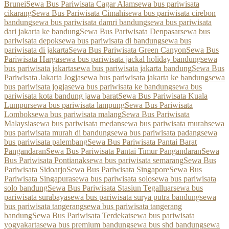
Brunei
Sewa Bus Pariwisata Cagar Alam
sewa bus pariwisata
cikarang
Sewa Bus Pariwisata Cimahi
sewa bus pariwisata cirebon
bandung
sewa bus pariwisata damri bandung
sewa bus pariwisata
dari jakarta ke bandung
Sewa Bus Pariwisata Denpasar
sewa bus
pariwisata depok
sewa bus pariwisata di bandung
sewa bus
pariwisata di jakarta
Sewa Bus Pariwisata Green Canyon
Sewa Bus
Pariwisata Harga
sewa bus pariwisata jackal holiday bandung
sewa
bus pariwisata jakarta
sewa bus pariwisata jakarta bandung
Sewa Bus
Pariwisata Jakarta Jogja
sewa bus pariwisata jakarta ke bandung
sewa
bus pariwisata jogja
sewa bus pariwisata ke bandung
sewa bus
pariwisata kota bandung jawa barat
Sewa Bus Pariwisata Kuala
Lumpur
sewa bus pariwisata lampung
Sewa Bus Pariwisata
Lombok
sewa bus pariwisata malang
Sewa Bus Pariwisata
Malaysia
sewa bus pariwisata medan
sewa bus pariwisata murah
sewa
bus pariwisata murah di bandung
sewa bus pariwisata padang
sewa
bus pariwisata palembang
Sewa Bus Pariwisata Pantai Barat
Pangandaran
Sewa Bus Pariwisata Pantai Timur Pangandaran
Sewa
Bus Pariwisata Pontianak
sewa bus pariwisata semarang
Sewa Bus
Pariwisata Sidoarjo
Sewa Bus Pariwisata Singapore
Sewa Bus
Pariwisata Singapura
sewa bus pariwisata solo
sewa bus pariwisata
solo bandung
Sewa Bus Pariwisata Stasiun Tegalluar
sewa bus
pariwisata surabaya
sewa bus pariwisata surya putra bandung
sewa
bus pariwisata tangerang
sewa bus pariwisata tangerang
bandung
Sewa Bus Pariwisata Terdekat
sewa bus pariwisata
yogyakarta
sewa bus premium bandung
sewa bus shd bandung
sewa