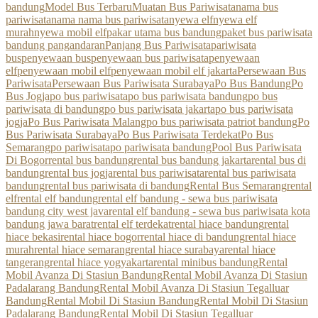
bandung
Model Bus Terbaru
Muatan Bus Pariwisata
nama bus
pariwisata
nama nama bus pariwisata
nyewa elf
nyewa elf
murah
nyewa mobil elf
pakar utama bus bandung
paket bus pariwisata
bandung pangandaran
Panjang Bus Pariwisata
pariwisata
bus
penyewaan bus
penyewaan bus pariwisata
penyewaan
elf
penyewaan mobil elf
penyewaan mobil elf jakarta
Persewaan Bus
Pariwisata
Persewaan Bus Pariwisata Surabaya
Po Bus Bandung
Po
Bus Jogja
po bus pariwisata
po bus pariwisata bandung
po bus
pariwisata di bandung
po bus pariwisata jakarta
po bus pariwisata
jogja
Po Bus Pariwisata Malang
po bus pariwisata patriot bandung
Po
Bus Pariwisata Surabaya
Po Bus Pariwisata Terdekat
Po Bus
Semarang
po pariwisata
po pariwisata bandung
Pool Bus Pariwisata
Di Bogor
rental bus bandung
rental bus bandung jakarta
rental bus di
bandung
rental bus jogja
rental bus pariwisata
rental bus pariwisata
bandung
rental bus pariwisata di bandung
Rental Bus Semarang
rental
elf
rental elf bandung
rental elf bandung - sewa bus pariwisata
bandung city west java
rental elf bandung - sewa bus pariwisata kota
bandung jawa barat
rental elf terdekat
rental hiace bandung
rental
hiace bekasi
rental hiace bogor
rental hiace di bandung
rental hiace
murah
rental hiace semarang
rental hiace surabaya
rental hiace
tangerang
rental hiace yogyakarta
rental minibus bandung
Rental
Mobil Avanza Di Stasiun Bandung
Rental Mobil Avanza Di Stasiun
Padalarang Bandung
Rental Mobil Avanza Di Stasiun Tegalluar
Bandung
Rental Mobil Di Stasiun Bandung
Rental Mobil Di Stasiun
Padalarang Bandung
Rental Mobil Di Stasiun Tegalluar