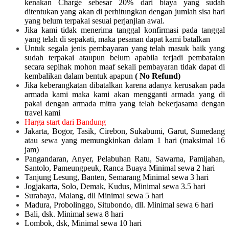
kenakan Charge sebesar 20% dari biaya yang sudah
ditentukan yang akan di perhitungkan dengan jumlah sisa hari
yang belum terpakai sesuai perjanjian awal.
Jika kami tidak menerima tanggal konfirmasi pada tanggal
yang telah di sepakati, maka pesanan dapat kami batalkan
Untuk segala jenis pembayaran yang telah masuk baik yang
sudah terpakai ataupun belum apabila terjadi pembatalan
secara sepihak mohon maaf sekali pembayaran tidak dapat di
kembalikan dalam bentuk apapun
( No Refund)
Jika keberangkatan dibatalkan karena adanya kerusakan pada
armada kami maka kami akan mengganti armada yang di
pakai dengan armada mitra yang telah bekerjasama dengan
travel kami
Harga start dari Bandung
Jakarta, Bogor, Tasik, Cirebon, Sukabumi, Garut, Sumedang
atau sewa yang memungkinkan dalam 1 hari (maksimal 16
jam)
Pangandaran, Anyer, Pelabuhan Ratu, Sawarna, Pamijahan,
Santolo, Pameungpeuk, Ranca Buaya Minimal sewa 2 hari
Tanjung Lesung, Banten, Semarang Minimal sewa 3 hari
Jogjakarta, Solo, Demak, Kudus, Minimal sewa 3.5 hari
Surabaya, Malang, dll Minimal sewa 5 hari
Madura, Probolinggo, Situbondo, dll. Minimal sewa 6 hari
Bali, dsk. Minimal sewa 8 hari
Lombok, dsk, Minimal sewa 10 hari