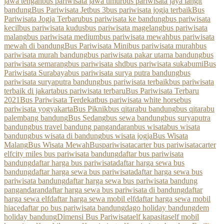
jawa tengah
bus pariwisata jawa timur
bus pariwisata jaya langit
bandung
Bus Pariwisata Jetbus 3
bus pariwisata jogja terbaik
Bus
Pariwisata Jogja Terbaru
bus pariwisata ke bandung
bus pariwisata
kecil
bus pariwisata kudus
bus pariwisata magelang
bus pariwisata
malang
bus pariwisata medium
bus pariwisata mewah
bus pariwisata
mewah di bandung
Bus Pariwisata Mini
bus pariwisata murah
bus
pariwisata murah bandung
bus pariwisata pakar utama bandung
bus
pariwisata semarang
bus pariwisata shd
bus pariwisata sukabumi
Bus
Pariwisata Surabaya
bus pariwisata surya putra bandung
bus
pariwisata suryaputra bandung
bus pariwisata terbaik
bus pariwisata
terbaik di jakarta
bus pariwisata terbaru
Bus Pariwisata Terbaru
2021
Bus Pariwisata Terdekat
bus pariwisata white horse
bus
pariwisata yogyakarta
Bus Piknik
bus qitarabu bandung
bus qitarabu
palembang bandung
Bus Sedang
bus sewa bandung
bus suryaputra
bandung
bus travel bandung pangandaran
bus wisata
bus wisata
bandung
bus wisata di bandung
bus wisata jogja
Bus Wisata
Malang
Bus Wisata Mewah
Buspariwisata
carter bus pariwisata
carter
elf
city miles bus pariwisata bandung
daftar bus pariwisata
bandung
daftar harga bus pariwisata
daftar harga sewa bus
bandung
daftar harga sewa bus pariwisata
daftar harga sewa bus
pariwisata bandung
daftar harga sewa bus pariwisata bandung
pangandaran
daftar harga sewa bus pariwisata di bandung
daftar
harga sewa elf
daftar harga sewa mobil elf
daftar harga sewa mobil
hiace
daftar po bus pariwisata bandung
dago holiday bandung
dem
holiday bandung
Dimensi Bus Pariwisata
elf kapasitas
elf mobil