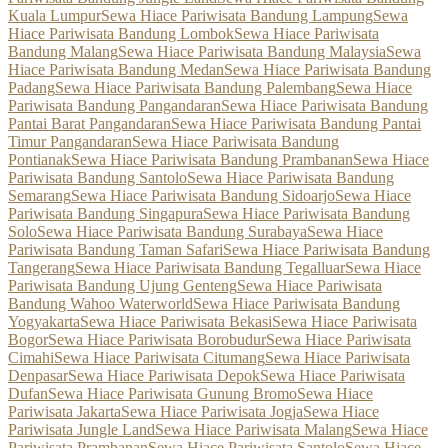
Kuala Lumpur
Sewa Hiace Pariwisata Bandung Lampung
Sewa
Hiace Pariwisata Bandung Lombok
Sewa Hiace Pariwisata
Bandung Malang
Sewa Hiace Pariwisata Bandung Malaysia
Sewa
Hiace Pariwisata Bandung Medan
Sewa Hiace Pariwisata Bandung
Padang
Sewa Hiace Pariwisata Bandung Palembang
Sewa Hiace
Pariwisata Bandung Pangandaran
Sewa Hiace Pariwisata Bandung
Pantai Barat Pangandaran
Sewa Hiace Pariwisata Bandung Pantai
Timur Pangandaran
Sewa Hiace Pariwisata Bandung
Pontianak
Sewa Hiace Pariwisata Bandung Prambanan
Sewa Hiace
Pariwisata Bandung Santolo
Sewa Hiace Pariwisata Bandung
Semarang
Sewa Hiace Pariwisata Bandung Sidoarjo
Sewa Hiace
Pariwisata Bandung Singapura
Sewa Hiace Pariwisata Bandung
Solo
Sewa Hiace Pariwisata Bandung Surabaya
Sewa Hiace
Pariwisata Bandung Taman Safari
Sewa Hiace Pariwisata Bandung
Tangerang
Sewa Hiace Pariwisata Bandung Tegalluar
Sewa Hiace
Pariwisata Bandung Ujung Genteng
Sewa Hiace Pariwisata
Bandung Wahoo Waterworld
Sewa Hiace Pariwisata Bandung
Yogyakarta
Sewa Hiace Pariwisata Bekasi
Sewa Hiace Pariwisata
Bogor
Sewa Hiace Pariwisata Borobudur
Sewa Hiace Pariwisata
Cimahi
Sewa Hiace Pariwisata Citumang
Sewa Hiace Pariwisata
Denpasar
Sewa Hiace Pariwisata Depok
Sewa Hiace Pariwisata
Dufan
Sewa Hiace Pariwisata Gunung Bromo
Sewa Hiace
Pariwisata Jakarta
Sewa Hiace Pariwisata Jogja
Sewa Hiace
Pariwisata Jungle Land
Sewa Hiace Pariwisata Malang
Sewa Hiace
Pariwisata Prambanan
Sewa Hiace Pariwisata Santolo
Sewa Hiace