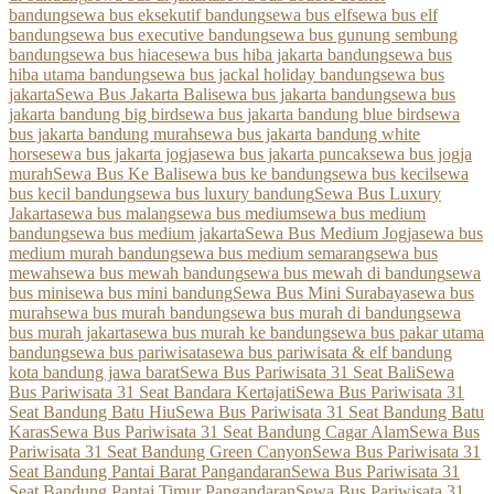
bandung
sewa bus eksekutif bandung
sewa bus elf
sewa bus elf
bandung
sewa bus executive bandung
sewa bus gunung sembung
bandung
sewa bus hiace
sewa bus hiba jakarta bandung
sewa bus
hiba utama bandung
sewa bus jackal holiday bandung
sewa bus
jakarta
Sewa Bus Jakarta Bali
sewa bus jakarta bandung
sewa bus
jakarta bandung big bird
sewa bus jakarta bandung blue bird
sewa
bus jakarta bandung murah
sewa bus jakarta bandung white
horse
sewa bus jakarta jogja
sewa bus jakarta puncak
sewa bus jogja
murah
Sewa Bus Ke Bali
sewa bus ke bandung
sewa bus kecil
sewa
bus kecil bandung
sewa bus luxury bandung
Sewa Bus Luxury
Jakarta
sewa bus malang
sewa bus medium
sewa bus medium
bandung
sewa bus medium jakarta
Sewa Bus Medium Jogja
sewa bus
medium murah bandung
sewa bus medium semarang
sewa bus
mewah
sewa bus mewah bandung
sewa bus mewah di bandung
sewa
bus mini
sewa bus mini bandung
Sewa Bus Mini Surabaya
sewa bus
murah
sewa bus murah bandung
sewa bus murah di bandung
sewa
bus murah jakarta
sewa bus murah ke bandung
sewa bus pakar utama
bandung
sewa bus pariwisata
sewa bus pariwisata & elf bandung
kota bandung jawa barat
Sewa Bus Pariwisata 31 Seat Bali
Sewa
Bus Pariwisata 31 Seat Bandara Kertajati
Sewa Bus Pariwisata 31
Seat Bandung Batu Hiu
Sewa Bus Pariwisata 31 Seat Bandung Batu
Karas
Sewa Bus Pariwisata 31 Seat Bandung Cagar Alam
Sewa Bus
Pariwisata 31 Seat Bandung Green Canyon
Sewa Bus Pariwisata 31
Seat Bandung Pantai Barat Pangandaran
Sewa Bus Pariwisata 31
Seat Bandung Pantai Timur Pangandaran
Sewa Bus Pariwisata 31