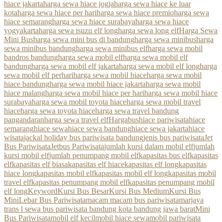
hiace jakarta
harga sewa hiace jogja
harga sewa hiace ke luar
kota
harga sewa hiace per hari
harga sewa hiace premio
harga sewa
hiace semarang
harga sewa hiace surabaya
harga sewa hiace
yogyakarta
harga sewa isuzu elf long
harga sewa long elf
Harga Sewa
Mini Bus
harga sewa mini bus di bandung
harga sewa minibus
harga
sewa minibus bandung
harga sewa minibus elf
harga sewa mobil
bandros bandung
harga sewa mobil elf
harga sewa mobil elf
bandung
harga sewa mobil elf jakarta
harga sewa mobil elf long
harga
sewa mobil elf perhari
harga sewa mobil hiace
harga sewa mobil
hiace bandung
harga sewa mobil hiace jakarta
harga sewa mobil
hiace malang
harga sewa mobil hiace per hari
harga sewa mobil hiace
surabaya
harga sewa mobil toyota hiace
harga sewa mobil travel
hiace
harga sewa toyota hiace
harga sewa travel bandung
pangandaran
harga sewa travel elf
Hargabus
hiace pariwisata
hiace
semarang
hiace sewa
hiace sewa bandung
hiace sewa jakarta
hiace
wisata
jackal holiday bus pariwisata bandung
jenis bus pariwisata
Jet
Bus Pariwisata
Jetbus Pariwisata
jumlah kursi dalam mobil elf
jumlah
kursi mobil elf
jumlah penumpang mobil elf
kapasitas bus elf
kapasitas
elf
kapasitas elf biasa
kapasitas elf hiace
kapasitas elf long
kapasitas
hiace long
kapasitas mobil elf
kapasitas mobil elf long
kapasitas mobil
travel elf
kapasitas penumpang mobil elf
kapasitas penumpang mobil
elf long
Keyword
Kursi Bus Besar
Kursi Bus Medium
Kursi Bus
Mini
Lebar Bus Pariwisata
macam macam bus pariwisata
marjaya
trans l sewa bus pariwisata bandung kota bandung jawa barat
Mini
Bus Pariwisata
mobil elf kecil
mobil hiace sewa
mobil pariwisata